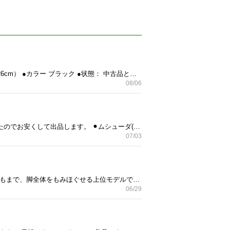
ご覧いただきましてありがとうございます。 K2のインラインスケートです。 ●サイズ メンズサイズ：8（約26cm） ●カラー ブラック ●状態： 中古品ということをご理解いただいた上で ご購入をお願いします。 ●その他、注意事項： 中古品のため、返品は受けかねます。 詳細は、お問い合わせで対応いたしますので まずはお問い合わせください！ お願いいたします。
08/06
ご覧いただきありがとうございます。 2026年6月末に購入した防ダニグッズですが 重複して購入してしまったのでお安くして出品します。 ⚫︎ムシューダ(ダニよけ) 大判シート ふとん ベッド ベビーベッド用 無香料 2枚入 合成殺虫成分不使用 (敷くだけ6ヵ月効果持続) 布団 ダニ除け シートタイプ ⚫︎クリーンプラネット お布団の防ダニ・サンシャインミスト 【殺虫成分不使用/無香料】防カビ 消臭 300ml セットでお譲りします。 新品で、使用しておりません。 #防ダニグッズ #ダニよけシート #防ダニスプレー #防ダニミスト #ムシューダ #クリーンプラネット よろしくお願いします。
07/03
ご覧いただきありがとうございます。 Panasonicの「温感レッグリフレ（EW-RA98）」です。 足先から太ももまで、脚全体をもみほぐせる上位モデルです。 使用しなくなったため、お譲りします。 型番: パナソニック EW-RA98（ダークブラウン系） 中古品であることをご理解いただける方のみ、 ご購入をお願いします。 ノークレーム、ノーリターンでお願いします。 気になる点がございましたら、お気軽にお問い合わせください。 よろしくお願いいたします。 #Panasonic #パナソニック #フットケア #レッグリフレ #EWRA98 #温感 #足痩せ #むくみ解消 #疲労回復 #リラックス #健康家電 #美容家電 #品 #ジモティー #お譲りします
06/29