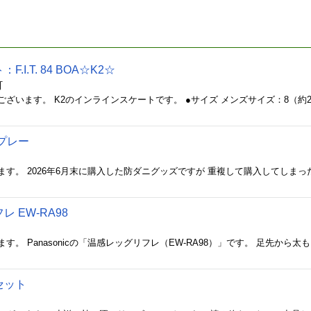
I.T. 84 BOA☆K2☆
町
プレー
レ EW-RA98
セット