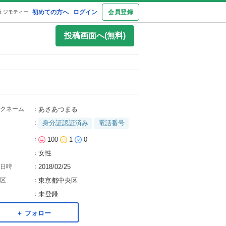
初めての方へ
ログイン
会員登録
 ジモティー
投稿画面へ(無料)
クネーム
：
あさあつまる
：
身分証認証済み
電話番号
：
100
1
0
：
女性
日時
：
2018/02/25
区
：
東京都中央区
：
未登録
＋ フォロー