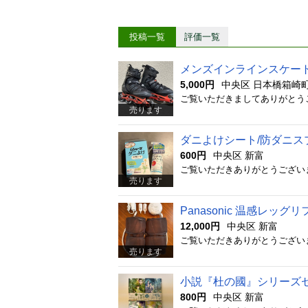
投稿一覧
評価一覧
メンズインラインスケート：F.
5,000円
中央区 日本橋箱崎
売ります
ダニよけシート/防ダニス
600円
中央区 新富
売ります
Panasonic 温感レッグリフ
12,000円
中央区 新富
売ります
小説『杜の國』シリーズ
800円
中央区 新富