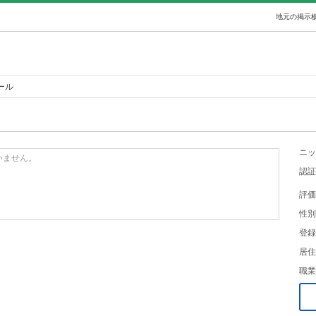
地元の掲示板
ール
ニッ
いません。
認証
評価
性別
登録
居住
職業