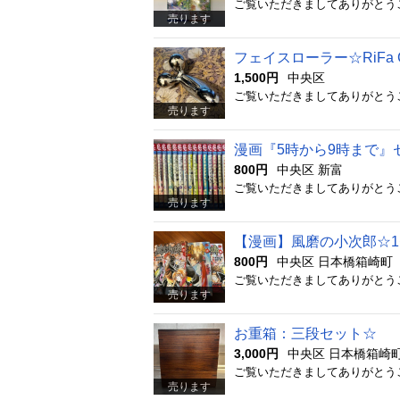
売ります
フェイスローラー☆RiFa 
1,500円
中央区
売ります
漫画『5時から9時まで』
800円
中央区 新富
売ります
【漫画】風磨の小次郎☆1〜
800円
中央区 日本橋箱崎町
売ります
お重箱：三段セット☆
3,000円
中央区 日本橋箱崎
売ります