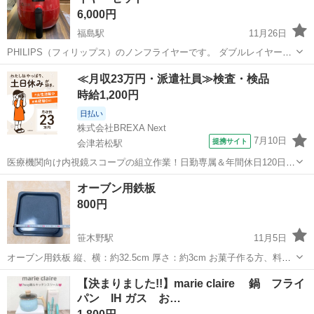
6,000円
福島駅
11月26日
PHILIPS（フィリップス）のノンフライヤーです。 ダブルレイヤーな
ので、二段で調理可能です。 セット内容 ●箱 ●本体 ●説明書 ●レシピ
福島
福島市
福島駅
調理器具
ノンフライヤー
≪月収23万円・派遣社員≫検査・検品
ブック まだまだ現役で使用可能です ※プロフィール必読 ※11/28まで
時給1,200円
にお...
日払い
株式会社BREXA Next
7月10日
提携サイト
会津若松駅
医療機関向け内視鏡スコープの組立作業！日勤専属＆年間休日120日
★◎20代～40代の男女活躍中！送迎あり！マイカー通勤OK◎無料駐車
福島
会津若松市
会津若松駅
その他
オーブン用鉄板
場あり★日払いあり◎空調完備で快適作業！《福島県会津若松市》 人
800円
気の工場のお仕事 ◇医療機...
笹木野駅
11月5日
オーブン用鉄板 縦、横：約32.5cm 厚さ：約3cm お菓子作る方、料理
する方 いかがでしょうか？ 土日祝、平日、 時間さえ合えば中間地点
福島
福島市
笹木野駅
調理器具
鉄板
【決まりました!!】marie claire 鍋 フライ
にてお渡しも可能 ご相談くださいm(_ _)m
パン IH ガス お…