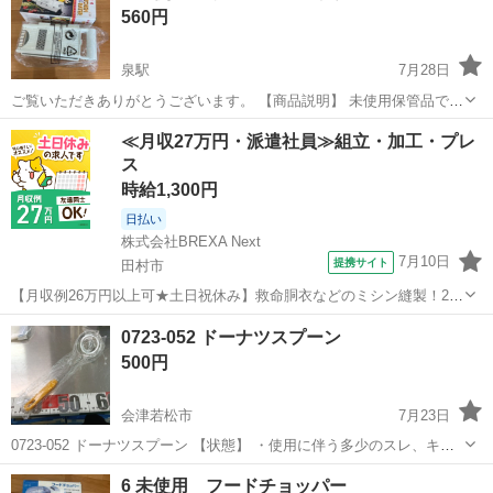
560円
泉駅
7月28日
ご覧いただきありがとうございます。 【商品説明】 未使用保管品で
す。 いろんなスライスができる万能スライサーです。 千切り おろし
福島
いわき市
泉駅
調理器具
スライサー
≪月収27万円・派遣社員≫組立・加工・プレ
つま切り スライサー ポテト型カッター 【商品情報】 ・サイズ… ・重
ス
さ… ...
時給1,300円
日払い
株式会社BREXA Next
7月10日
提携サイト
田村市
【月収例26万円以上可★土日祝休み】救命胴衣などのミシン縫製！20
代～50代の男女大活躍中★日払い制度あり！マイカー通勤OK＆無料駐
福島
田村市
その他
0723-052 ドーナツスプーン
車場完備！食堂利用可★交通費支給◎《福島県田村市》 人気の工場の
500円
お仕事 ◇救命胴衣などのミ...
会津若松市
7月23日
0723-052 ドーナツスプーン 【状態】 ・使用に伴う多少のスレ、キ
ズ、落としきれない汚れなどございます ・詳細は現地でご確認くださ
福島
会津若松市
調理器具
現地
6 未使用 フードチョッパー
い ・お値引きは出来かねますのでご了承願います ※中古品のため、状