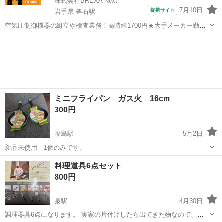
株式会社BREXA Next
7月10日
提携サイト
岩手県 釜石駅
空気圧制御機器の組立や検査業務！高時給1700円★大手メーカー勤
務！嬉しい寮費無料！ワンルーム寮完備★マイカー通勤OK＆工場敷地
岩手
釜石市
釜石駅
その他
内に無料駐車場あり★！《岩手県釜石市》 人気の工場のお仕事 ◇空気
圧制御機器（シリンダ、バルブ...
ミニフライパン ガス火 16cm
300円
福島駅
5月2日
新品未使用 1個のみです。
福島
福島市
福島駅
調理器具
フライパン
料理道具6点セット
800円
泉駅
4月30日
調理器具6点になります。 実家の片付けしたら出てきた物なので、何