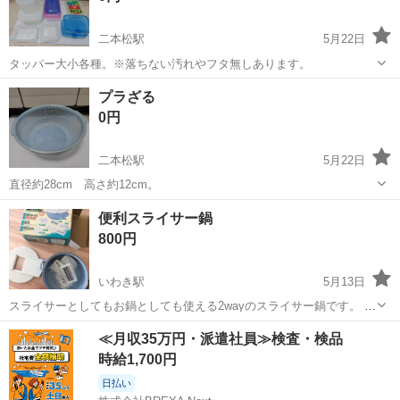
二本松駅
5月22日
タッパー大小各種。※落ちない汚れやフタ無しあります。
福島
二本松市
二本松駅
調理器具
タッパー
プラざる
0円
二本松駅
5月22日
直径約28cm 高さ約12cm。
福島
二本松市
二本松駅
調理器具
便利スライサー鍋
800円
いわき駅
5月13日
スライサーとしてもお鍋としても使える2wayのスライサー鍋です。 購
入したものの、使わずに保管していました。 たしか¥3000ほどで購入
福島
いわき市
いわき駅
調理器具
スライサー
≪月収35万円・派遣社員≫検査・検品
したかと思います。 未使用のものになりますが、出品のために開封し
時給1,700円
ました。 スライサーは...
日払い