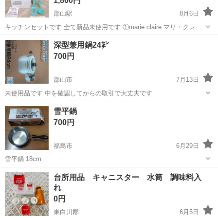
1,800円
郡山駅
8月6日
キッチンセットです 全て新品未使用です ①marie claire マリ・クレー
ル ハンディクックパン15㎝ IH対応 MC-080 ガス火も対応しておりま
福島
郡山市
郡山駅
調理器具
ガス
深型兼用鍋24㌢
す 箱あり、取説あり※傷汚れはあります 撮影のため袋から出し...
700円
郡山市
7月13日
未使用品です 中を確認してからの取引で大丈夫です
福島
郡山市
調理器具
雪平鍋
700円
福島市
6月29日
雪平鍋 18cm
福島
福島市
調理器具
台所用品 キャニスター 水筒 調味料入
れ
0円
東白川郡
6月5日