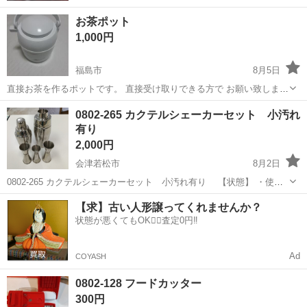
お茶ポット
1,000円
福島市
8月5日
直接お茶を作るポットです。 直接受け取りできる方で お願い致しま
す。
福島
福島市
調理器具
お茶
0802-265 カクテルシェーカーセット 小汚れ
有り
2,000円
会津若松市
8月2日
0802-265 カクテルシェーカーセット 小汚れ有り 【状態】 ・使用
に伴う多少のスレ、キズ、落としきれない汚れなどございます ・詳細
福島
会津若松市
調理器具
シェーカー
【求】古い人形譲ってくれませんか？
は現地でご確認ください ・お値引きは出来かねますのでご了承願いま
状態が悪くてもOK🙆‍♀️査定0円‼️
す ...
Ad
COYASH
0802-128 フードカッター
300円