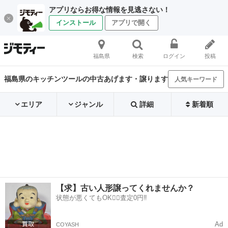
アプリならお得な情報を見逃さない！
インストール
アプリで開く
福島県
検索
ログイン
投稿
福島県のキッチンツールの中古あげます・譲ります
人気キーワード
エリア
ジャンル
詳細
新着順
【求】古い人形譲ってくれませんか？
状態が悪くてもOK🙆‍♀️査定0円‼️
Ad
COYASH