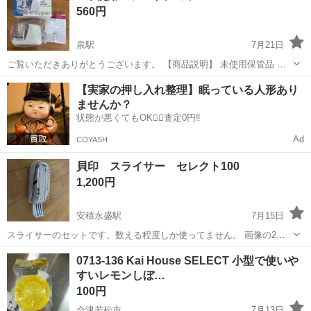
560円
態に...
泉駅
7月21日
ご覧いただきありがとうございます。 【商品説明】 未使用保管品 電
動フードチョッパー 動作確認済みです。 【商品情報】 ・サイズ…画
福島
いわき市
泉駅
調理器具
チョッパー
【実家の押し入れ整理】眠っている人形あり
像参照ください ・重さ… 【特筆事項】 未使用ですが保管品につき、
ませんか？
保管...
状態が悪くてもOK🙆‍♀️査定0円‼️
Ad
COYASH
貝印 スライサー セレクト100
1,200円
安積永盛駅
7月15日
スライサーのセットです。数える程度しか使ってません。 画像の2枚
目と3枚目は某サイトから画像を借りてきました。（出して撮影すると
福島
郡山市
安積永盛駅
調理器具
スライサー
0713-136 Kai House SELECT 小型で使いや
汚してしまう可能性があるため） 16時以降の時間帯で郡山市久留米の
すいレモンしぼ…
久留米公民館までとりに来れる...
100円
会津若松市
7月13日