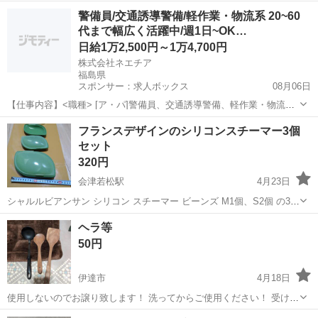
年前のものか不明です。 未使用品になりますが、年数が経ってると思
福島
いわき市
泉駅
調理器具
道具
警備員/交通誘導警備/軽作業・物流系 20~60
われるのでご理解頂ける方のみお願い致します。
代まで幅広く活躍中/週1日~OK…
日給1万2,500円～1万4,700円
株式会社ネエチア
福島県
スポンサー：求人ボックス
08月06日
【仕事内容】<職種> [ア・パ]警備員、交通誘導警備、軽作業・物流そ
の他 <雇用形態> アルバイト・パート <給与> [ア・パ]日給12,500円～
アルバイト・パート
フランスデザインのシリコンスチーマー3個
14,700円 日勤:12,500円 夜勤:14,700円 一部日払いOK 1勤務...
セット
320円
会津若松駅
4月23日
シャルルビアンサン シリコン スチーマー ビーンズ M1個、S2個 の3個
セットです。 さやえんどうの形で、可愛いです。 使用頻度は少ないで
福島
会津若松市
会津若松駅
調理器具
食器洗浄機
ヘラ等
すが、細かい傷は少しあります。 ・電子レンジを使ってノンオイルま
50円
たは少しの油で...
伊達市
4月18日
使用しないのでお譲り致します！ 洗ってからご使用ください！ 受け渡
し場所 伊達保原北店ウエルシア
福島
伊達市
調理器具
ヘラ