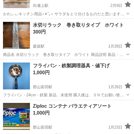
向瀬上駅
2月9日
︎かわぃぃキッチン用品‎⋆✴︎˚｡⋆ サラダをとり分けるものだと思います🥗
✨️ その他諸々…使って下さる方いましたらお譲りします☺️ ︎✿傷、汚れ
福島
福島市
向瀬上駅
調理器具
用品
水切りラック 巻き取りタイプ ホワイト
等多少ございます､ご了承ください｡
300円
庭坂駅
1月28日
商品名 水切りラック 巻き取りタイプ ホワイト 商品説明 新品・未
使用品です。 シンクに広げて使える便利な巻き取り式の水切りラッ
福島
福島市
庭坂駅
調理器具
水切り
フライパン・鉄製調理器具・値下げ
ク。 使わないときはくるくる巻いてコンパクトに収納できます。 カラ
1,000円
ー：ホワイト 状態：新品未使用
郡山富田駅
1月26日
フライパン・24cm・鉄製 新品、未使用 購入後は、３Ｎでお願い致し
ます。
福島
郡山市
郡山富田駅
調理器具
フライパン
Ziploc コンテナ バラエティアソート
1,000円
郡山富田駅
1月23日