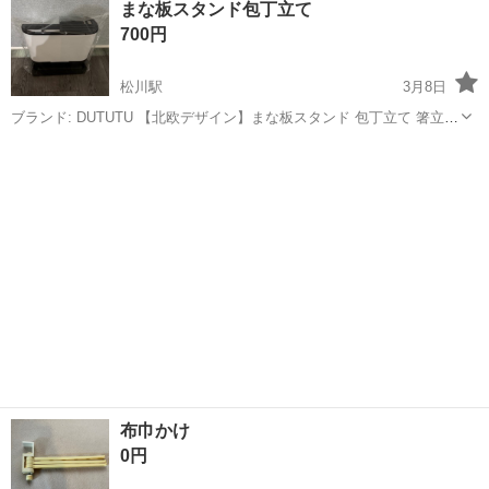
まな板スタンド包丁立て
700円
松川駅
3月8日
ブランド: DUTUTU 【北欧デザイン】まな板スタンド 包丁立て 箸立て
包丁ケース ナイフラック 鍋蓋スタンド 水受け皿・お箸立て付き キッ
福島
福島市
松川駅
調理器具
スタンド
チンツールスタンド 多機能水切り収納ラック 水受け皿付 おしゃれ キ
ッチンツー...
布巾かけ
0円