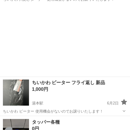
福島
いわき市
湯本駅
調理器具
ちい
ちいかわ ビーター フライ返し 新品
1,000円
湯本駅
6月2日
ちいかわ ビーター 使用機会がないのでお譲りいたします！
福島
いわき市
湯本駅
調理器具
ちい
タッパー各種
0円