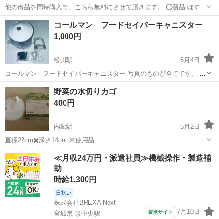
他の出品を同時購入で、こちら無料にさせて頂きます。 ⭕️新品 ぽすく
まキャニスター 2個（プラスチック） パッキン付き ⭕️新品 水筒
福島
東白川郡
調理器具
キャニスター
コールマン フードセイバーキャニスター
カラビナ付き ⭕️使用品 調味料、キャニスター 3個（ガラス） 若干使
1,000円
用感はあ...
松川駅
6月4日
コールマン フードセイバーキャニスター 写真のものが全てです。 フ
ードセイバー本体は付属しません。 未使用品です。
福島
福島市
松川駅
調理器具
コールマン
野菜の水切りカゴ
400円
内郷駅
5月2日
直径22cm✖️深さ14cm 未使用品
福島
いわき市
内郷駅
調理器具
水切り
≪月収24万円・派遣社員≫機械操作・製造補
助
時給1,300円
日払い
株式会社BREXA Next
7月10日
提携サイト
宮城県 泉中央駅