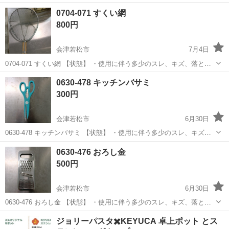
スレ、キズ、落としきれない汚れなどございます ・詳細は現地でご確
福島
会津若松市
調理器具
現地
0704-071 すくい網
認ください ・お値引きは出来かねますのでご了承願います ※中...
800円
会津若松市
7月4日
0704-071 すくい網 【状態】 ・使用に伴う多少のスレ、キズ、落とし
きれない汚れなどございます ・詳細は現地でご確認ください ・お値引
福島
会津若松市
調理器具
すくい
0630-478 キッチンバサミ
きは出来かねますのでご了承願います ※中古品のため、状態について
300円
は...
会津若松市
6月30日
0630-478 キッチンバサミ 【状態】 ・使用に伴う多少のスレ、キズ、
落としきれない汚れなどございます ・詳細は現地でご確認ください ・
福島
会津若松市
調理器具
現地
0630-476 おろし金
お値引きは出来かねますのでご了承願います ※中古品のため、状態に
500円
つ...
会津若松市
6月30日
0630-476 おろし金 【状態】 ・使用に伴う多少のスレ、キズ、落とし
きれない汚れなどございます ・詳細は現地でご確認ください ・お値引
福島
会津若松市
調理器具
現地
ジョリーパスタ✖️KEYUCA 卓上ポット とス
きは出来かねますのでご了承願います ※中古品のため、状態について