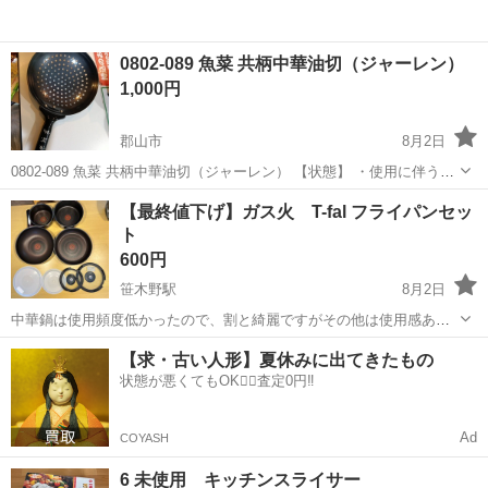
0802-089 魚菜 共柄中華油切（ジャーレン）
1,000円
郡山市
8月2日
0802-089 魚菜 共柄中華油切（ジャーレン） 【状態】 ・使用に伴う多
少のスレ、キズ、落としきれない汚れなどございます ・詳細は現地で
福島
郡山市
調理器具
レン
【最終値下げ】ガス火 T-fal フライパンセッ
ご確認ください ・お値引きは出来かねますのでご了承願います ※中
ト
古...
600円
笹木野駅
8月2日
中華鍋は使用頻度低かったので、割と綺麗ですがその他は使用感あり
ます。 その他不明点あればお気軽に連絡ください。 受け渡しは平日夜
福島
福島市
笹木野駅
調理器具
【求・古い人形】夏休みに出てきたもの
または週末でお願いします。 今週末で処分します。
状態が悪くてもOK🙆‍♀️査定0円‼️
Ad
COYASH
6 未使用 キッチンスライサー