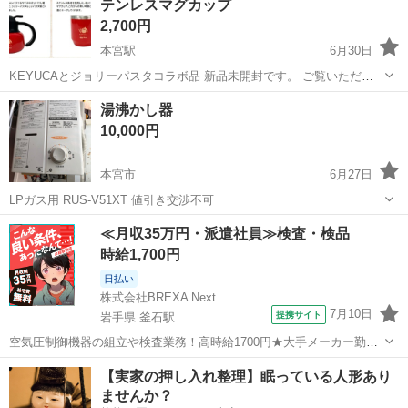
テンレスマグカップ
は...
2,700円
本宮駅
6月30日
KEYUCAとジョリーパスタコラボ品 新品未開封です。 ご覧いただき
ありがとうございます。
福島
本宮市
本宮駅
調理器具
KEYUCA
湯沸かし器
10,000円
本宮市
6月27日
LPガス用 RUS-V51XT 値引き交渉不可
福島
本宮市
調理器具
湯沸かし器
≪月収35万円・派遣社員≫検査・検品
時給1,700円
日払い
株式会社BREXA Next
7月10日
提携サイト
岩手県 釜石駅
空気圧制御機器の組立や検査業務！高時給1700円★大手メーカー勤
務！嬉しい寮費無料！ワンルーム寮完備★マイカー通勤OK＆工場敷地
岩手
釜石市
釜石駅
その他
【実家の押し入れ整理】眠っている人形あり
内に無料駐車場あり★！《岩手県釜石市》 人気の工場のお仕事 ◇空気
ませんか？
圧制御機器（シリンダ、バルブ...