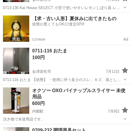
0713-136 Kai House SELECT 小型で使いやすいレモンしぼり器 レモ
ン絞り器 【状態】 ・使用に伴う多少のスレ、キズ、落としきれない汚
福島
会津若松市
調理器具
レモン
【求・古い人形】夏休みに出てきたもの
れなどございます ・詳細は現地でご確認ください ・お値...
状態が悪くてもOK🙆‍♀️査定0円‼️
Ad
COYASH
0711-116 おたま
100円
会津若松市
7月11日
0711-116 おたま 【状態】 ・使用に伴う多少のスレ、キズ、落としき
れない汚れなどございます ・詳細は現地でご確認ください ・お値引き
福島
会津若松市
調理器具
現地
オクソー OXO パイナップルスライサー 未使
は出来かねますのでご了承願います ※中古品のため、状態については
用品
ご...
600円
内郷駅
7月9日
頂き物で未使用品です。
福島
いわき市
内郷駅
調理器具
スライサー
0709-232 調理器具セット