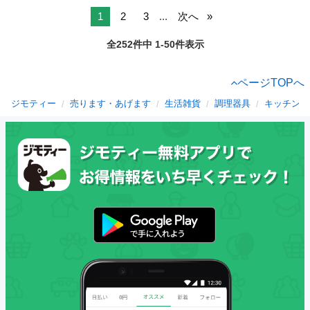
1
2
3
...
次へ
全252件中 1-50件表示
ページTOPへ
ジモティー
売ります・あげます
生活雑貨
調理器具
キッチンツ