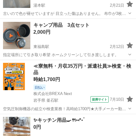
湯本駅
2月21日
古いので色が褪せていますが 目立った傷はありません。 布巾が3枚干
せます 棚の扉を開けたところに挟み込むものです。 約2.6センチまで
福島
いわき市
湯本駅
調理器具
ネジ
キャンプ用品 3点セット
ネジを締めて挟み込みます
2,000円
東福島駅
2月12日
指定場所にて引き取り希望 ホームクリーンして引き渡しします。
福島
福島市
東福島駅
調理器具
用品
≪寮無料・月収35万円・派遣社員≫検査・検
品
時給1,700円
日払い
株式会社BREXA Next
7月10日
提携サイト
岩手県 釜石駅
空気圧制御機器の組立や検査業務！高時給1700円★大手メーカー勤
務！嬉しい寮費無料！ワンルーム寮完備★マイカー通勤OK＆工場敷地
岩手
釜石市
釜石駅
その他
✨️キッチン用品🍳🍴⑅*॰ॱ
内に無料駐車場あり★！《岩手県釜石市》 人気の工場のお仕事 ◇空気
0円
圧制御機器（シリンダ、バルブ...