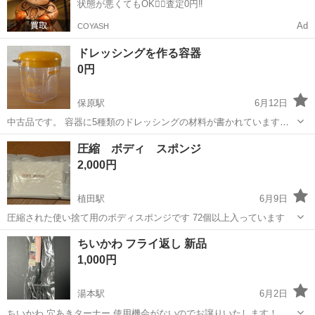
状態が悪くてもOK🙆‍♀️査定0円‼️
Ad
COYASH
ドレッシングを作る容器
0円
保原駅
6月12日
中古品です。 容器に5種類のドレッシングの材料が書かれています。
和風ドレッシング 中華ドレッシング トマトドレッシング フレンチド
福島
伊達市
保原駅
調理器具
容器
圧縮 ボディ スポンジ
レッシング イタリアンドレッシング 作りたいドレッシングのところに
2,000円
材料が書かれてあり、それ...
植田駅
6月9日
圧縮された使い捨て用のボディスポンジです 72個以上入っています
福島
いわき市
植田駅
調理器具
ちいかわ フライ返し 新品
1,000円
湯本駅
6月2日
ちいかわ 穴あきターナー 使用機会がないのでお譲りいたします！