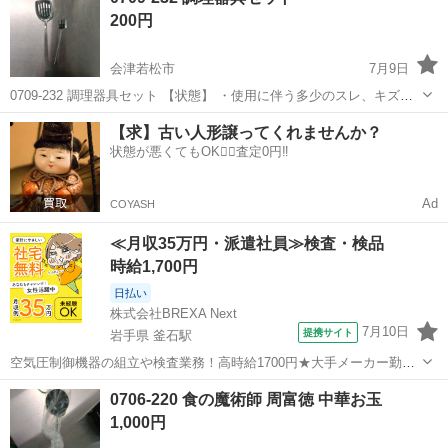
200円
会津若松市
7月9日
0709-232 調理器具セット 【状態】 ・使用に伴う多少のスレ、キズ、
落としきれない汚れなどございます ・詳細は現地でご確認ください ・
福島
会津若松市
調理器具
現地
【求】古い人形譲ってくれませんか？
お値引きは出来かねますのでご了承願います ※中古品のため、状態に
状態が悪くてもOK🙆‍♀️査定0円‼️
つ...
Ad
COYASH
≪月収35万円・派遣社員≫検査・検品
時給1,700円
日払い
株式会社BREXA Next
7月10日
提携サイト
岩手県 釜石駅
空気圧制御機器の組立や検査業務！高時給1700円★大手メーカー勤
務！嬉しい寮費無料！ワンルーム寮完備★マイカー通勤OK＆工場敷地
岩手
釜石市
釜石駅
その他
0706-220 食の魔術師 周富徳 中華お玉
内に無料駐車場あり★！《岩手県釜石市》 人気の工場のお仕事 ◇空気
1,000円
圧制御機器（シリンダ、バルブ...