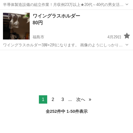
半導体製造設備の組立作業！月収例23万以上★20代～40代の男女活躍
中中！社会保険完備！送迎あり！◎マイカー通勤OK＆無料駐車場完
宮城
泉中央駅
その他
ワイングラスホルダー
備！作業着無償貸与◎食堂利用可★《宮城県黒川郡大和町》 人気の工
80円
場のお仕事 ◇半導体製造設備...
福島市
4月29日
ワイングラスホルダー3脚×2列になります。 画像のようにしっかり固
定されるタイプになります。
福島
福島市
調理器具
画像
1
2
3
...
次へ
全252件中 1-50件表示