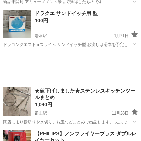
新品未開封 アミューズメント景品で獲得したものです
福島
郡山市
郡山富田駅
調理器具
コンテナ
ドラクエ サンドイッチ用 型
100円
湯本駅
1月21日
ドラゴンクエスト ●スライム サンドイッチ型 お渡しは湯本を予定して
おります。 合計金額1000円以上からお取引可能となります。 まとめ
福島
いわき市
湯本駅
調理器具
ドラクエ
買いのご協力よろしくお願いいたします(*_ _)
★値下げしました★ステンレスキッチンツー
ルまとめ
1,080円
郡山駅
11月28日
閉店により揚切りや水切り、お玉などまとめで出品します。 丈夫でし
っかりしてる物で約２年前に購入しましたが、片手に数えるぐらいし
福島
郡山市
郡山駅
調理器具
よろしくお願いします
【PHILIPS】ノンフライヤープラス ダブルレ
か使っておりません。 よろしくお願いします。
イヤーセット