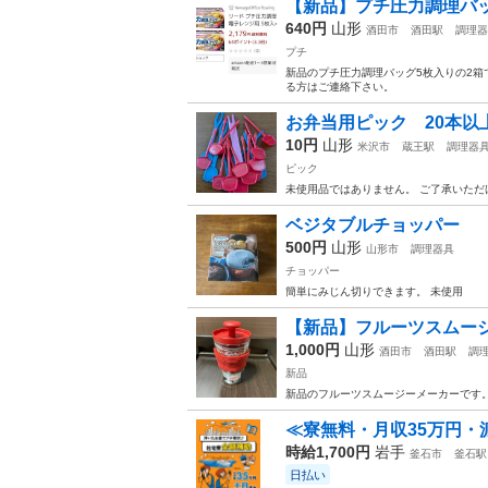
【新品】プチ圧力調理バッグ
640円
山形
酒田市
酒田駅
調理器
プチ
新品のプチ圧力調理バッグ5枚入りの2箱
る方はご連絡下さい。
お弁当用ピック 20本以
10円
山形
米沢市
蔵王駅
調理器
ピック
未使用品ではありません。 ご了承いただ
ベジタブルチョッパー
500円
山形
山形市
調理器具
チョッパー
簡単にみじん切りできます。 未使用
【新品】フルーツスムー
1,000円
山形
酒田市
酒田駅
調
新品
新品のフルーツスムージーメーカーです
≪寮無料・月収35万円・
時給1,700円
岩手
釜石市
釜石駅
日払い