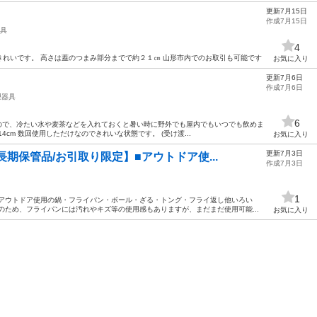
更新7月15日
作成7月15日
具
4
れいです。 高さは蓋のつまみ部分までで約２１㎝ 山形市内でのお取引も可能です
お気に入り
更新7月6日
作成7月6日
理器具
6
すので、冷たい水や麦茶などを入れておくと暑い時に野外でも屋内でもいつでも飲めま
4cm 数回使用しただけなのできれいな状態です。 (受け渡...
お気に入り
更新7月3日
期保管品/お引取り限定】■アウトドア使...
作成7月3日
1
「アウトドア使用の鍋・フライパン・ボール・ざる・トング・フライ返し他いろい
のため、フライパンには汚れやキズ等の使用感もありますが、まだまだ使用可能...
お気に入り