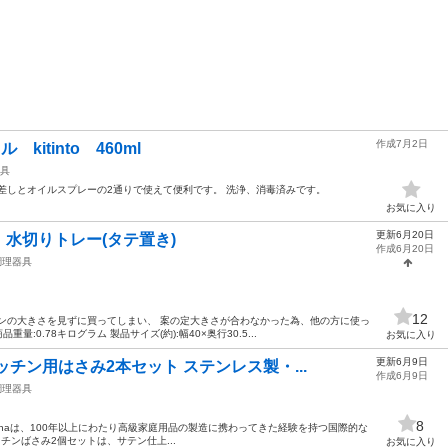
作成7月2日
kitinto 460ml
具
差しとオイルスプレーの2通りで使えて便利です。 洗浄、消毒済みです。
お気に入り
更新6月20日
水切りトレー(タテ置き)
作成6月20日
調理器具
12
ンの大きさを見ずに買ってしまい、 案の定大きさが合わなかった為、他の方に使っ
量:0.78キログラム 製品サイズ(約):幅40×奥行30.5...
お気に入り
更新6月9日
チン用はさみ2本セット ステンレス製・...
作成6月9日
調理器具
8
ntinaは、100年以上にわたり高級家庭用品の製造に携わってきた経験を持つ国際的な
neキッチンばさみ2個セットは、サテン仕上...
お気に入り