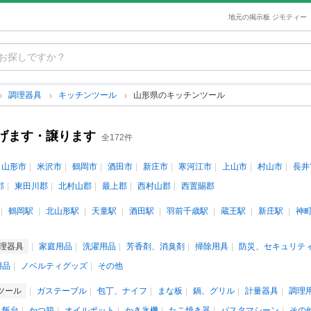
地元の掲示板 ジモティー
調理器具
キッチンツール
山形県のキッチンツール
げます・譲ります
全172件
山形市
米沢市
鶴岡市
酒田市
新庄市
寒河江市
上山市
村山市
長井
郡
東田川郡
北村山郡
最上郡
西村山郡
西置賜郡
鶴岡駅
北山形駅
天童駅
酒田駅
羽前千歳駅
蔵王駅
新庄駅
神
理器具
家庭用品
洗濯用品
芳香剤、消臭剤
掃除用具
防災、セキュリテ
用品
ノベルティグッズ
その他
ツール
ガステーブル
包丁、ナイフ
まな板
鍋、グリル
計量器具
調理
、飯台
かつ箱
オイルポット
かき氷機
たこ焼き器
パスタマシーン
その