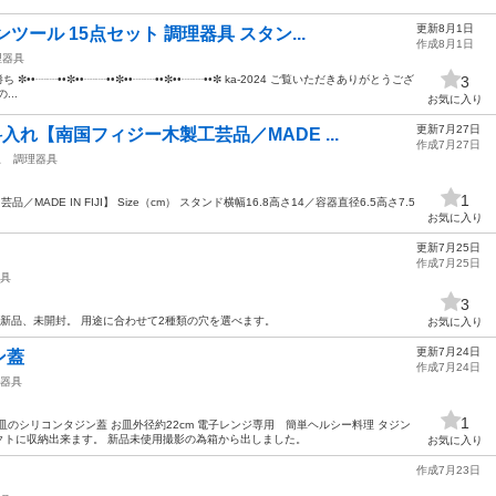
更新8月1日
ール 15点セット 調理器具 スタン...
作成8月1日
理器具
✼••┈┈••✼••┈┈••✼••┈┈••✼••┈┈••✼ ka-2024 ご覧いただきありがとうござ
3
..
お気に入り
更新7月27日
れ【南国フィジー木製工芸品／MADE ...
作成7月27日
駅
調理器具
1
ADE IN FIJI】 Size（cm） スタンド横幅16.8高さ14／容器直径6.5高さ7.5
お気に入り
更新7月25日
作成7月25日
具
3
 新品、未開封。 用途に合わせて2種類の穴を選べます。
お気に入り
更新7月24日
ン蓋
作成7月24日
器具
1
のシリコンタジン蓋 お皿外径約22cm 電子レンジ専用 簡単ヘルシー料理 タジン
クトに収納出来ます。 新品未使用撮影の為箱から出しました。
お気に入り
作成7月23日