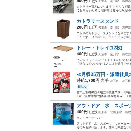
500円
山形
天童市
乱川駅
調理器
カトラリー置きになります！ どちらで購入
ておりますので ご理解頂ける方のみお願い
カトラリースタンド
200円
山形
天童市
乱川駅
調理器
ニトリのカトラリースタンドになります！
ったです。 茶色が3点、ナチュラルが3点ご
トレー・トレイ(12枚)
400円
山形
天童市
乱川駅
調理器
IKEAのトレイになります！ 12枚ございま
て購入していただける方にはお値引させてい
≪月収35万円・派遣社員
時給1,700円
岩手
釜石市
釜石駅
日払い
空気圧制御機器の組立や検査業務！高時給
K＆工場敷地内に無料駐車場あり★！《岩
アウトドア 水 スポー
400円
山形
山形市
北山形駅
調理
ウォーターサーバー
アウトドア 水 スポーツ ウォーター
方のみお願い致します。使用に問題ない程