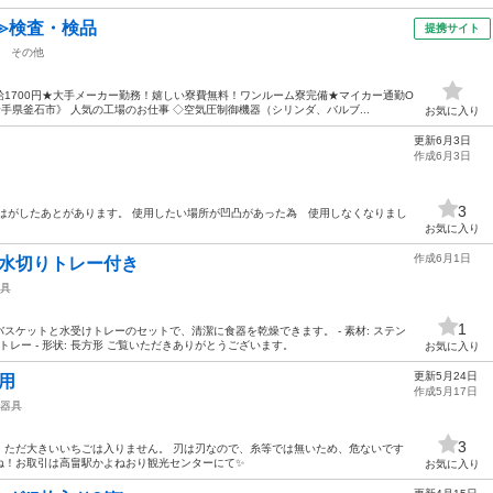
≫検査・検品
提携サイト
その他
1700円★大手メーカー勤務！嬉しい寮費無料！ワンルーム寮完備★マイカー通勤O
手県釜石市》 人気の工場のお仕事 ◇空気圧制御機器（シリンダ、バルブ...
お気に入り
更新6月3日
作成6月3日
3
はがしたあとがあります。 使用したい場所が凹凸があった為 使用しなくなりまし
お気に入り
作成6月1日
 水切りトレー付き
具
1
スケットと水受けトレーのセットで、清潔に食器を乾燥できます。 - 素材: ステン
けトレー - 形状: 長方形 ご覧いただきありがとうございます。
お気に入り
更新5月24日
使用
作成5月17日
器具
3
。ただ大きいいちごは入りません。 刃は刃なので、糸等では無いため、危ないです
ね！お取引は高畠駅かよねおり観光センターにて✨
お気に入り