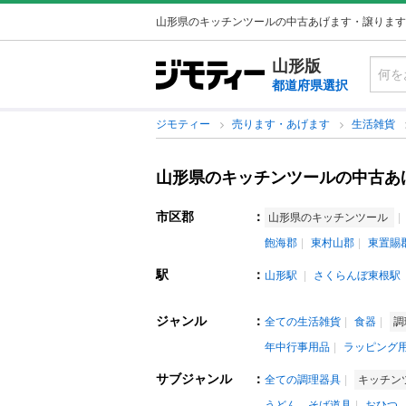
山形県のキッチンツールの中古あげます・譲ります
山形版
都道府県選択
ジモティー
売ります・あげます
生活雑貨
山形県のキッチンツールの中古あ
市区郡
：
山形県のキッチンツール
飽海郡
東村山郡
東置賜
駅
：
山形駅
さくらんぼ東根駅
ジャンル
：
全ての生活雑貨
食器
調
年中行事用品
ラッピング
サブジャンル
：
全ての調理器具
キッチン
うどん、そば道具
おひつ