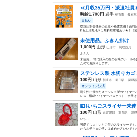
≪月収35万円・派遣社員
時給1,700円
岩手
釜石市
釜石駅
日払い
空気圧制御機器の組立や検査業務！高時給
K＆工場敷地内に無料駐車場あり★！《岩
未使用品。ふきん掛け
1,000円
山形
山形市
調理器具
ふきん
未使用。 箱に購入の際のお店のシールを
たのでお譲りします。
ステンレス製 水切りカゴ
100円
山形
新庄市
新庄駅
調理器
オンライン決済
耐久性に優れたステンレス製のワイヤーバ
レス - 構成: ワイヤーバスケット、水受
💴⤵️いちごスライサー未
100円
山形
東置賜郡
高畠駅
調理
いちご
可愛でしょ！いちご型のスライサーです
からお子さまの使いは止めた方いいです