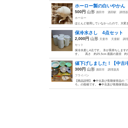
ホーロー製の白いやかん
500円
山形
酒田市
酒田駅
調理器
ホーロー
ほとんど使用していなかったので、大変き
保冷水さし 4点セット
2,000円
山形
天童市
天童駅
調
セット
保冷水差し4点です。 氷が長持ちしま
す。 高さ 約25,5cm 底面の直径 約1
値下げしました！【中古/長
300円
山形
酒田市
調理器具
フライパン
【商品説明】 ◆中古及び長期保管品の
ろ」の投稿です。 ◆中古及び長期保管品