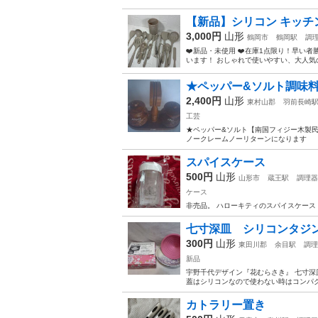
【新品】シリコン キッチンツ
3,000円
山形
鶴岡市
鶴岡駅
調
❤️新品・未使用 ❤️在庫1点限り！早い者勝ち 
います！ おしゃれで使いやすい、大人気の.
★ペッパー&ソルト調味料入
2,400円
山形
東村山郡
羽前長崎
工芸
★ペッパー&ソルト【南国フィジー木製民芸品／M
ノークレームノーリターンになります
スパイスケース
500円
山形
山形市
蔵王駅
調理器
ケース
非売品。 ハローキティのスパイスケース
七寸深皿 シリコンタジ
300円
山形
東田川郡
余目駅
調理
新品
宇野千代デザイン『花むらさき』 七寸深皿
蓋はシリコンなので使わない時はコンパ
カトラリー置き