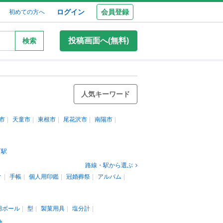
ログイン
会員登録
初めての方へ
投稿画面へ(無料)
検索
人気キーワード
市
天童市
東根市
尾花沢市
南陽市
町駅
路線・駅から選ぶ
ィ
手帳
個人用印鑑
冠婚葬祭
アルバム
用ボール
型
製菓用具
塩分計
他