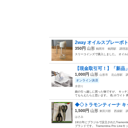
2way オイルスプレーボトル 
350円
山形
鶴岡市
鶴岡駅
調理器
スリーコインズで購入しました。 オイル
【現金取引可！】「新品」
1,000円
山形
山形市
北山形駅
オンライン決済
水切り
娘の引っ越しに買った物ですが、 キッチ
てもらえたらと思います。 色:ホワイト 商品重
◆◇トラモンティーナ キッ
1,500円
山形
東田川郡
西袋駅
はさみ
1911年にブラジルで設立されたTramo
ブランドです。 Tramontina Pro Li