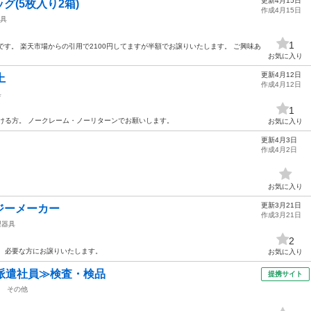
更新4月15日
(5枚入り2箱)
作成4月15日
具
1
です。 楽天市場からの引用で2100円してますが半額でお譲りいたします。 ご興味あ
お気に入り
更新4月12日
上
作成4月12日
具
1
ける方。 ノークレーム・ノーリターンでお願いします。
お気に入り
更新4月3日
作成4月2日
お気に入り
更新3月21日
ジーメーカー
作成3月21日
理器具
2
。 必要な方にお譲りいたします。
お気に入り
派遣社員≫検査・検品
提携サイト
その他