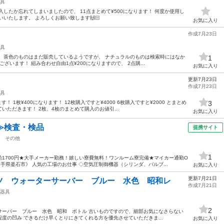
具
したか忘れてしまいましたので、 11点まとめて¥500になります！ 何度か使用し
いたします。 よろしくお願い致します🙌🏻
お気に入り
作成7月23日
具
 茶色のものはまだ販売しているようですが、 ナチュラルのものは検索時にはなか
1
ざいます！ 組み合わせ自由1点¥200になりますので、 2点購...
お気に入り
更新7月23日
作成7月23日
具
す！ 1枚¥400になります！ 12枚購入ですと¥4000 6枚購入ですと¥2000 とまとめ
3
ただきます！ 2枚、4枚のまとめて購入のお値引...
お気に入り
≫検査・検品
提携サイト
その他
1
1700円★大手メーカー勤務！嬉しい寮費無料！ワンルーム寮完備★マイカー通勤O
手県釜石市》 人気の工場のお仕事 ◇空気圧制御機器（シリンダ、バルブ...
お気に入り
更新7月21日
ツ ウォーターサーバー ブルー 水色 昭和レ
作成7月21日
器具
2
サーバー ブルー 水色 昭和 ボトル 古いものですので、細部お気になさらない
度の凹み できるだけ早くとりにきてくれる方を優先させていただきま...
お気に入り