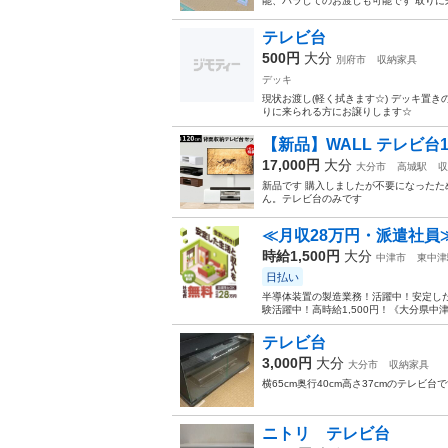
能、バラしてのお渡しも可能です 取りに来
テレビ台
500円
大分
別府市
収納家具
デッキ
現状お渡し(軽く拭きます☆) デッキ置き
りに来られる方にお譲りします☆
【新品】WALL テレビ台1
17,000円
大分
大分市
高城駅
収
新品です 購入しましたが不要になったた
ん。テレビ台のみです
≪月収28万円・派遣社員
時給1,500円
大分
中津市
東中津
日払い
半導体装置の製造業務！活躍中！安定した
験活躍中！高時給1,500円！《大分県中
テレビ台
3,000円
大分
大分市
収納家具
横65cm奥行40cm高さ37cmのテレビ台
ニトリ テレビ台