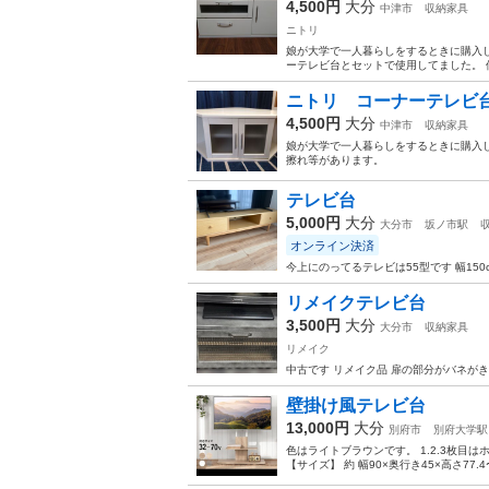
4,500円
大分
中津市
収納家具
ニトリ
娘が大学で一人暮らしをするときに購入
ーテレビ台とセットで使用してました。
ニトリ コーナーテレビ
4,500円
大分
中津市
収納家具
娘が大学で一人暮らしをするときに購入
擦れ等があります。
テレビ台
5,000円
大分
大分市
坂ノ市駅
オンライン決済
今上にのってるテレビは55型です 幅150c
リメイクテレビ台
3,500円
大分
大分市
収納家具
リメイク
中古です リメイク品 扉の部分がバネが
壁掛け風テレビ台
13,000円
大分
別府市
別府大学駅
色はライトブラウンです。 1.2.3枚目
【サイズ】 約 幅90×奥行き45×高さ77.4〜