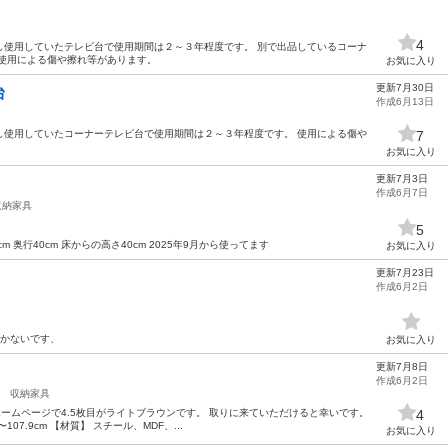
4
し使用していたテレビ台で使用期間は２～３年程度です。 別で出品しているコーナ
 使用による傷や擦れ等があります。
お気に入り
更新7月30日
台
作成6月13日
し使用していたコーナーテレビ台で使用期間は２～３年程度です。 使用による傷や
7
お気に入り
更新7月3日
作成6月7日
収納家具
5
m 奥行40cm 床からの高さ40cm 2025年9月から使ってます
お気に入り
更新7月23日
作成6月2日
きかないです、
お気に入り
更新7月8日
作成6月2日
収納家具
はホームページで4.5枚目がライトブラウンです。 取りに来ていただけると幸いです。
4
107.9cm 【材質】 スチール、MDF、...
お気に入り