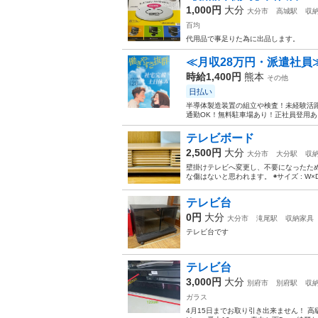
1,000円
大分
大分市
高城駅
収
百均
代用品で事足りた為に出品します。
≪月収28万円・派遣社員
時給1,400円
熊本
その他
日払い
半導体製造装置の組立や検査！未経験活躍
通勤OK！無料駐車場あり！正社員登用あり
テレビボード
2,500円
大分
大分市
大分駅
収
壁掛けテレビへ変更し、不要になったため
な傷はないと思われます。 ◉サイズ : W×D×
テレビ台
0円
大分
大分市
滝尾駅
収納家具
テレビ台です
テレビ台
3,000円
大分
別府市
別府駅
収
ガラス
4月15日までお取り引き出来ません！ 