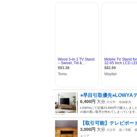
⭐︎早目引取優先⭐︎LOW
6,400円
大分
大分市
収納家具
LOWYAにて定価23,990円で購入し
の扉の黒い取手が外れてしまっています。
【取引可能】テレビボー
3,000円
大分
大分市
坂ノ市駅
エリア