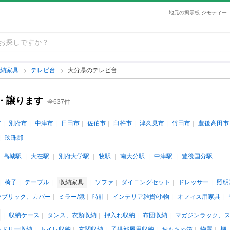
地元の掲示板 ジモティー
収納家具
テレビ台
大分県のテレビ台
・譲ります
全637件
市
別府市
中津市
日田市
佐伯市
臼杵市
津久見市
竹田市
豊後高田市
玖珠郡
高城駅
大在駅
別府大学駅
牧駅
南大分駅
中津駅
豊後国分駅
椅子
テーブル
収納家具
ソファ
ダイニングセット
ドレッサー
照明
ァブリック、カバー
ミラー/鏡
時計
インテリア雑貨/小物
オフィス用家具
収納ケース
タンス、衣類収納
押入れ収納
布団収納
マガジンラック、
ンドリー収納
トイレ収納
玄関収納
子供部屋用収納
おもちゃ箱
物置
棚