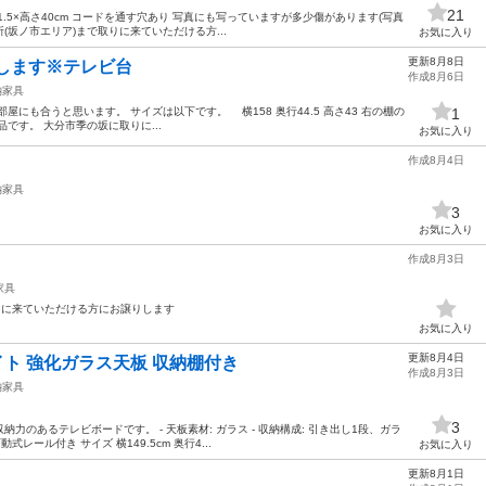
21
1.5×高さ40cm コードを通す穴あり 写真にも写っていますが多少傷があります(写真
所(坂ノ市エリア)まで取りに来ていただける方...
お気に入り
更新8月8日
にします※テレビ台
作成8月6日
納家具
屋にも合うと思います。 サイズは以下です。 横158 奥行44.5 高さ43 右の棚の
1
です。 大分市季の坂に取りに...
お気に入り
作成8月4日
納家具
3
お気に入り
作成8月3日
家具
6 取りに来ていただける方にお譲りします
お気に入り
更新8月4日
イト 強化ガラス天板 収納棚付き
作成8月3日
納家具
3
のあるテレビボードです。 - 天板素材: ガラス - 収納構成: 引き出し1段、ガラ
式レール付き サイズ 横149.5cm 奥行4...
お気に入り
更新8月1日