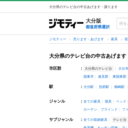
大分県のテレビ台の中古あげます・譲ります
大分版
都道府県選択
ジモティー
売ります・あげます
家具
大分県のテレビ台の中古あげます
市区郡
：
大分県のテレビ台
大分
国東市
速見郡
東国東郡
駅
：
大分駅
別府駅
鶴崎駅
ジャンル
：
全ての家具
寝具
ベッド
カーテン、ブラインド
フ
サブジャンル
：
全ての収納家具
テレビ台
食器棚、キッチン収納
ラ