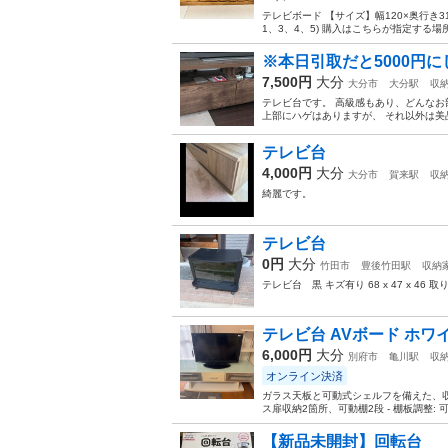
テレビボード 【サイズ】幅120×奥行き3
1、3、4、5) 購入はこちらが指定する場
※本日引取だと5000円
7,500円
大分
大分市
大分駅
収
テレビ台です。 高級感もあり、どんなお部
上部にハゲはありますが、 それ以外は美品
テレビ台
4,000円
大分
大分市
賀来駅
収
綺麗です。
テレビ台
0円
大分
竹田市
豊後竹田駅
収納
テレビ台 黒 キズ有り 68 x 47 x 4
テレビ台 AVボード ホワ
6,000円
大分
別府市
亀川駅
収
オンライン決済
ガラス天板と可動式シェルフを備えた、収納力
ス扉収納2箇所、可動棚2段 - 棚板調整: 可動
【新品未開封】回転台