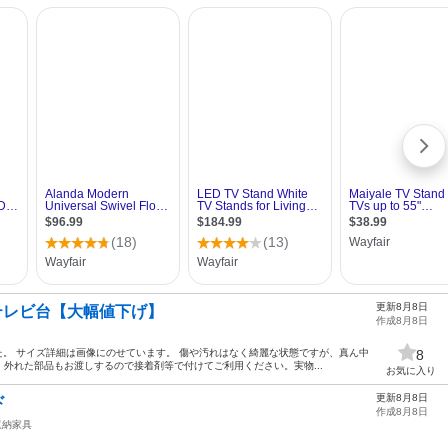
更新8月8日
YAテレビ台【大幅値下げ】
作成8月8日
ました。 サイズ詳細は画像にのせています。 傷や汚れはなく綺麗な状態ですが、真ん中
8
外れた部品もお渡しするので接着剤等で付けてご利用ください。実物...
お気に入り
更新8月8日
ド
作成8月8日
収納家具