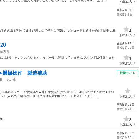
ていただける方優先でお願いしたいと思います （最寄り駅でも可） よろ...
お気に入り
更新7月8日
作成7月8日
1
の背面の板を割ってますが裏なので使用に問題なし☆(コードを通すため) 本日中に取
お気に入り
更新7月21日
20
作成6月25日
納家具
めお譲りしたいとおもいます。段ボールも開封していません スタンドは付属しませ
1
お気に入り
≫機械操作・製造補助
提携サイト
駅
その他
長期のオシゴト！寮費無料★赴任旅費会社負担◎20代～40代の男性活躍中★未経
津市》 人気の工場のお仕事 ◇半導体装置内部のシート製造◇ ＊クリー...
お気に入り
更新6月21日
作成6月21日
です。
3
お気に入り
更新7月30日
作成6月13日