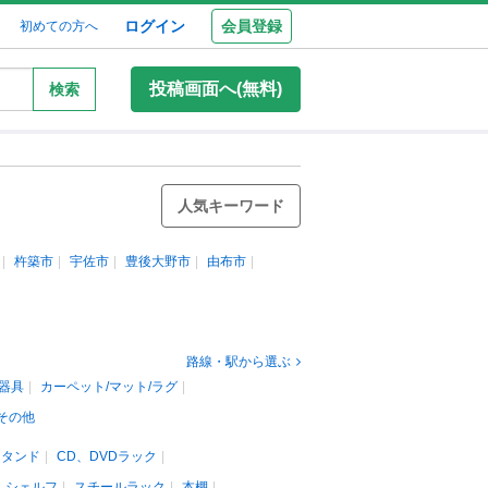
ログイン
会員登録
初めての方へ
投稿画面へ(無料)
検索
人気キーワード
杵築市
宇佐市
豊後大野市
由布市
路線・駅から選ぶ
器具
カーペット/マット/ラグ
その他
スタンド
CD、DVDラック
、シェルフ
スチールラック
本棚