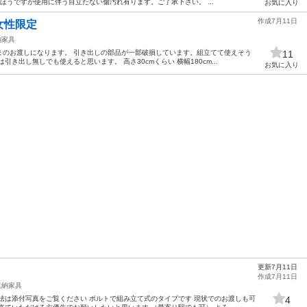
麗なほうですが使用に伴う目立たない傷汚れ有ります。ご了承下さい。 ...
お気に入り
作成7月11日
女性限定
納家具
まのお渡しになります。 引き出しの部品が一部破損しています。組立てて使えそう
11
き出し無しでも使えると思います。 高さ30cmくらい 横幅180cm...
お気に入り
更新7月11日
作成7月11日
収納家具
法は添付写真をご覧ください ポルトで組み立て式のタイプです 現状でのお渡しも可
4