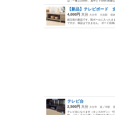
は：一番上10mm 、真中と下5mm 綺
【新品】テレビボード 
4,000円
大分
大分市
大在駅
収
組立前の新品です。段ボールに入ったま
ですが、保証はできません。 ボード自体は引
テレビ台
2,500円
大分
大分市
坂ノ市駅
テレビ台になります（タンスのゲン） 寸