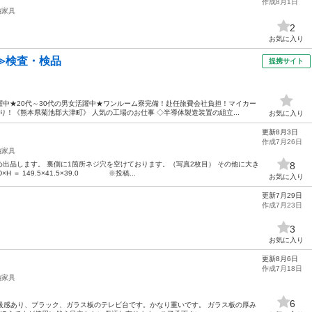
作成8月1日
納家具
2
お気に入り
≫検査・検品
提携サイト
中★20代～30代の男女活躍中★ワンルーム寮完備！赴任旅費会社負担！マイカー
！《熊本県菊池郡大津町》 人気の工場のお仕事 ◇半導体製造装置の組立...
お気に入り
更新8月3日
作成7月26日
納家具
出品します。 裏側に1箇所ネジ穴を空けております。（写真2枚目） その他に大き
8
H ＝ 149.5×41.5×39.0 ※投稿...
お気に入り
更新7月29日
作成7月23日
3
お気に入り
更新8月6日
作成7月18日
納家具
6
高級感あり、ブラック、ガラス板のテレビ台です。かなり重いです。 ガラス板の厚み