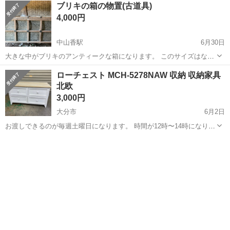
大分
豊後高田市
宇佐駅
収納家具
セット
ブリキの箱の物置(古道具)
4,000円
中山香駅
6月30日
大きな中がブリキのアンティークな箱になります。 このサイズはなか
なかありません。 軽トラ等で無いと積み込みは出来ないかと思いま
大分
杵築市
中山香駅
収納家具
ブリキ
ローチェスト MCH-5278NAW 収納 収納家具
す。 よろしくお願い申し上げます。 サイズ H960.w1820.D875 上記誤
北欧
差あ...
3,000円
大分市
6月2日
お渡しできるのが毎週土曜日になります。 時間が12時〜14時になりま
す。 商品サイズ：(約):幅75×奥行31×高さ42cm 汚れとキズはややあり
大分
大分市
収納家具
MCH
ます。 配送は要相談です。 よろしくお願いします。