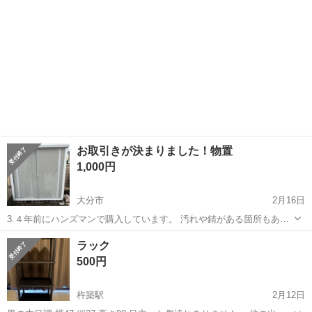
お取引きが決まりました！物置
1,000円
大分市
2月16日
3.４年前にハンズマンで購入しています。 汚れや錆がある箇所もあり
ます。 ドアは割とスムーズに開きます。 鍵はみつかりませんでした。
大分
大分市
収納家具
ハンズマン
ラック
縦153センチ横150幅60くらいです。 下のブロック６個も一緒にお願い
500円
できたらと思います...
杵築駅
2月12日