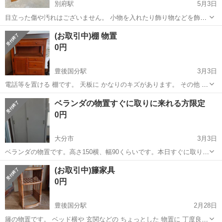
別府駅
5月3日
目立った傷や汚れはございません。 小物を入れたり飾り物などを飾っ
ていくのに良いと思います。 配送も可能です。 別府市内でしたら
大分
別府市
別府駅
収納家具
飾り物
(お取引中)棚 物置
1000円で配送いたします。 よろしくお願いいたします。
0円
豊後国分駅
3月3日
電話等を置ける 棚です。 天板に かなりのキズがあります。 その他 小
キズ有り。 左右に フックがありますが 右のフックが 外れそうです。
大分
大分市
豊後国分駅
収納家具
キズ
ベランダの物置すぐに取りに来れる方限定
高さ 80cm 幅 60cm 奥行 33cm 布等を掛けて 使われてはいかがで...
0円
大分市
3月3日
ベランダの物置です。高さ150横、幅90くらいです。本日すぐに取りに
来れる方限定でお譲り致します。 よろしくお願いいたします。
大分
大分市
収納家具
ベランダ
(お取引中)籐家具
0円
豊後国分駅
2月28日
籐の物置です。 ベッド横や 玄関などの ちょっとした 物置に 丁度良い