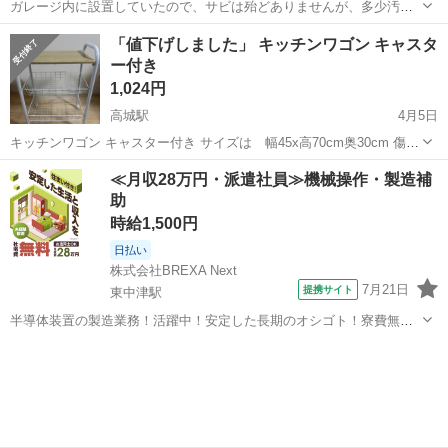
ガレージ内に設置していたので、サビは殆どありませんが、多少汚
れ、小傷はあります。 サイズ 横 1500 高さ 1530 幅 750 寸
大分
大分市
高城駅
収納家具
ガレージ
「値下げしました」 キッチンワゴン キャスタ
法は大体の寸法です。 購入時は7万位で購入しました。
ー付き
1,024円
高城駅
4月5日
キッチンワゴン キャスター付き サイズは 幅45x高70cm奥30cm 傷な
し。 中古品なので汚れあります。 宜しくお願いします。
大分
大分市
高城駅
収納家具
ワゴン
≪月収28万円・派遣社員≫機械操作・製造補
助
時給1,500円
日払い
株式会社BREXA Next
7月21日
提携サイト
東中津駅
半導体装置の製造業務！活躍中！安定した長期のオシゴト！寮費無料
★赴任旅費会社負担◎20代～40代の男性活躍中★未経験活躍中！高時
大分
中津市
東中津駅
その他
給1,500円！《大分県中津市》 人気の工場のお仕事 ◇半導体装置内部
のシート製造◇ ＊クリー...