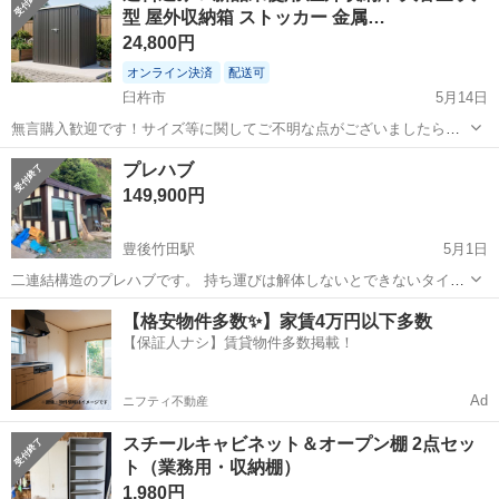
型 屋外収納箱 ストッカー 金属…
24,800円
オンライン決済
配送可
臼杵市
5月14日
無言購入歓迎です！サイズ等に関してご不明な点がございましたら、
ご遠慮なくお問い合わせください。 郵送のみのご対応となりますので
大分
臼杵市
収納家具
屋外
プレハブ
よろしくお願いします。 北海道、沖縄は別途送料がかかる場合がござ
149,900円
いますので、該当地域の方はコメ...
豊後竹田駅
5月1日
二連結構造のプレハブです。 持ち運びは解体しないとできないタイプ
となっております。 キッチン台もあり水道も通ります。 電気の配線も
大分
竹田市
豊後竹田駅
収納家具
プレハブ
【格安物件多数✨】家賃4万円以下多数
問題ありません。 (※購入者様が決まり次第、電気屋を呼び配線を外し
【保証人ナシ】賃貸物件多数掲載！
てもらいます。) 荷物はまだ...
Ad
ニフティ不動産
スチールキャビネット＆オープン棚 2点セッ
ト（業務用・収納棚）
1,980円