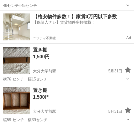
49センチ×45センチ
大分
大分市
大分大学前駅
収納家具
【格安物件多数！】家賃4万円以下多数
【保証人ナシ】賃貸物件多数掲載！
Ad
ニフティ不動産
置き棚
1,500円
大分大学前駅
5月31日
横76 センチ 幅15センチ
大分
大分市
大分大学前駅
収納家具
置き棚
1,500円
大分大学前駅
5月31日
縦59 センチ 横39センチ
大分
大分市
大分大学前駅
収納家具