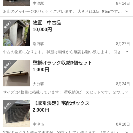
中津駅
9月14日
沢山のメッセージありがとうございます。 大きさは3.5m✖6mです！
バラす事も可能です！ 大きいのでバラして持ち帰ってもらった方がい
大分
中津市
中津駅
収納家具
コンテナハウス
物置 中古品
いかもです！ その際はお手伝いいたします！ 大人の隠れ家としていか
10,000円
がでしょうか？ 火曜日追...
別府駅
8月27日
中古の物置になります。 状態は画像から確認お願い致します。 引き取
りに来て頂ける方でお願いします。 場所は別府駅近くになります。 情
大分
別府市
別府駅
収納家具
コンテナ
壁掛けラック収納3個セット
報足らずで出品してしまい申し訳ありません。 下記、追加情報です。
1,000円
玄関に駐車場があります...
大分駅
8月24日
サイズは4枚目に掲載しています！ 壁収納3ピースセットです、２つは
使用していますが使用期間半年で綺麗です！
大分
大分市
大分駅
収納家具
ラック
【取引決定】宅配ボックス
2,000円
中津市
8月18日
宅配ボックスと使ってますが、物置としても使えます。 1年くらい使