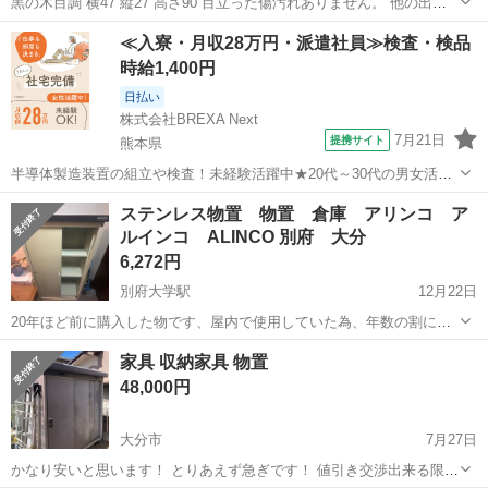
黒の木目調 横47 縦27 高さ90 目立った傷汚れありません。 他の出品
と、合わせて購入も可能です。 ご相談下さい。
大分
国東市
杵築駅
収納家具
ラック
≪入寮・月収28万円・派遣社員≫検査・検品
時給1,400円
日払い
株式会社BREXA Next
7月21日
提携サイト
熊本県
半導体製造装置の組立や検査！未経験活躍中★20代～30代の男女活躍
中★ワンルーム寮完備！赴任旅費会社負担！マイカー通勤OK！無料駐
熊本
その他
ステンレス物置 物置 倉庫 アリンコ ア
車場あり！正社員登用あり！《熊本県菊池郡大津町》 人気の工場のお
ルインコ ALINCO 別府 大分
仕事 ◇半導体製造装置の組立...
6,272円
別府大学駅
12月22日
20年ほど前に購入した物です、屋内で使用していた為、年数の割に綺
麗かなと思いますが、写真に映らないキズ汚れあると思いますのでそ
大分
別府市
別府大学駅
収納家具
アリンコ
家具 収納家具 物置
の点はご了承下さい。 鍵は出てきた場合のみおつけします。 近場であ
48,000円
れば、送料分頂いて家まで持って...
大分市
7月27日
かなり安いと思います！ とりあえず急ぎです！ 値引き交渉出来る限り