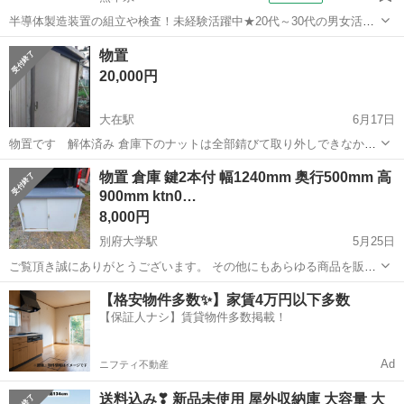
半導体製造装置の組立や検査！未経験活躍中★20代～30代の男女活躍
中★ワンルーム寮完備！赴任旅費会社負担！マイカー通勤OK！無料駐
熊本
その他
物置
車場あり！正社員登用あり！《熊本県菊池郡大津町》 人気の工場のお
20,000円
仕事 ◇半導体製造装置の組立...
大在駅
6月17日
物置です 解体済み 倉庫下のナットは全部錆びて取り外しできなかっ
た為、切っています。 ビスか何かで止めれば使えます。 横幅約183セ
大分
大分市
大在駅
収納家具
物置 倉庫 鍵2本付 幅1240mm 奥行500mm 高
ンチ 奥行き約118センチ 高さ約210センチ
900mm ktn0…
8,000円
別府大学駅
5月25日
ご覧頂き誠にありがとうございます。 その他にもあらゆる商品を販売
しております。 よろしければ商品一覧ページをご覧下さい(^-^)
大分
別府市
別府大学駅
収納家具
商品
【格安物件多数✨】家賃4万円以下多数
https://jmty.jp/s/profiles/60ae33e186b27139d1...
【保証人ナシ】賃貸物件多数掲載！
Ad
ニフティ不動産
送料込み❣ 新品未使用 屋外収納庫 大容量 大