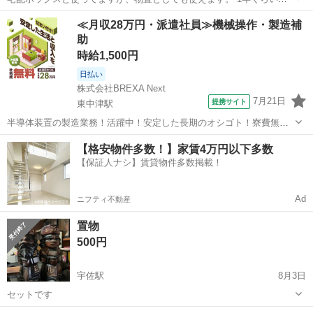
いましたが引っ越すので出品します。 118L 幅56×奥行43×高さ53cm
大分
中津市
収納家具
宅配ボックス
≪月収28万円・派遣社員≫機械操作・製造補
助
時給1,500円
日払い
株式会社BREXA Next
7月21日
提携サイト
東中津駅
半導体装置の製造業務！活躍中！安定した長期のオシゴト！寮費無料
★赴任旅費会社負担◎20代～40代の男性活躍中★未経験活躍中！高時
大分
中津市
東中津駅
その他
【格安物件多数！】家賃4万円以下多数
給1,500円！《大分県中津市》 人気の工場のお仕事 ◇半導体装置内部
【保証人ナシ】賃貸物件多数掲載！
のシート製造◇ ＊クリー...
Ad
ニフティ不動産
置物
500円
宇佐駅
8月3日
セットです