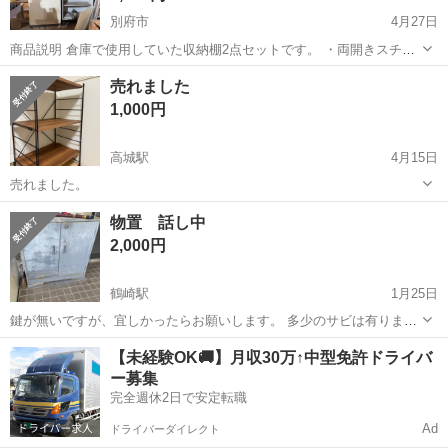
別府市
4月27日
商品説明 倉庫で使用していた収納棚2点セットです。 ・両開きスチー
ルキャビネット ・可動棚タイプのオープンラック（棚板調整可能） 業
大分
別府市
収納家具
業務用
売れました
務用でしっかりした作りです。 キズ・汚れ・使用感あり（写真参照）
1,000円
ですが使用には問題ありませ...
高城駅
4月15日
売れました。
大分
大分市
高城駅
収納家具
汚れ
物置 話し中
2,000円
鶴崎駅
1月25日
鍵が無いですが、宜しかったらお願いします。 多少のサビは有ります
が、鶴崎まで取りに来れる方お願いします
大分
大分市
鶴崎駅
収納家具
【未経験OK🚚】月収30万↑中型免許ドライバ
ー募集
完全週休2日で安定転職
Ad
ドライバーダイレクト