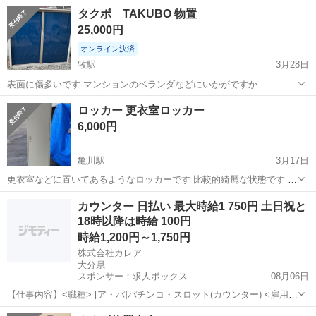
タクボ TAKUBO 物置
25,000円
オンライン決済
牧駅
3月28日
表面に傷多いです マンションのベランダなどにいかがですか
1520×740×1400H
大分
大分市
牧駅
収納家具
タクボ
ロッカー 更衣室ロッカー
6,000円
亀川駅
3月17日
更衣室などに置いてあるようなロッカーです 比較的綺麗な状態です ☆
お申し込みが早い方ではなくお取引が早い方にお譲りすることが多い
大分
別府市
亀川駅
収納家具
更衣室
カウンター 日払い 最大時給1 750円 土日祝と
です
18時以降は時給 100円
時給1,200円～1,750円
株式会社カレア
大分県
スポンサー：求人ボックス
08月06日
【仕事内容】<職種> [ア・パ]パチンコ・スロット(カウンター) <雇用形
態> アルバイト・パート <給与> [ア・パ]時給1,200円～1,750円 交通
アルバイト・パート