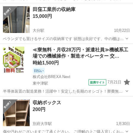
かと思います。 高さ 72cm(一番高い) 幅 37cm(一番広い) 奥行
大分
大分市
豊後国分駅
収納家具
玄関
田窪工業所の収納庫
32cm(一番広い) キズ有り 取りに来られる方 よろしくお願いい...
15,000円
大分駅
10月22日
ベランダでも置けるサイズの収納庫です 状態は良好です、中の棚は写
真の通り縦置き式です 棚位置はお好きな様に変えられます 鍵はありま
大分
大分市
大分駅
収納家具
ベランダ
≪寮無料・月収28万円・派遣社員≫機械系工
せん サイズは、幅 928 × 奥行 795 × 高さ 1600 外寸 ネットで、田窪工
場での機械操作・製造オペレーター 交…
業所/...
時給1,500円
日払い
株式会社BREXA Next
7月21日
提携サイト
東中津駅
半導体装置の製造業務！活躍中！安定した長期のオシゴト！寮費無料
★赴任旅費会社負担◎20代～40代の男性活躍中★未経験活躍中！高時
大分
中津市
東中津駅
その他
収納ボックス
給1,500円！《大分県中津市》 人気の工場のお仕事 ◇半導体装置内部
200円
のシート製造◇ ＊クリー...
別府大学駅
1月30日
傷や汚れがございますご了承ください。 ご理解の上ご購入宜しくお願