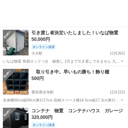
引き渡し者決定いたしました！いなば物置
50,000円
オンライン決済
大分駅
12月26日
いなば物置 簡易ロックつき 鍵無し 2月まで引き渡しできません 九重
町になります 引き取りに来てくださる方にお譲りいたします
大分
大分市
大分駅
収納家具
簡易
取り引き中。早いもの勝ち！飾り棚
500円
豊前善光寺駅
12月22日
全体横60cm縦59cm奥行17cm 収納スペース横16.5cm縦17.3cm奥行
15.5cm 黒い飾り棚 古いのでホコリ、よごれ、あります。軽く拭いて
大分
宇佐市
豊前善光寺駅
収納家具
飾り棚
コンテナ 物置 コンテナハウス ガレージ
います
320,000円
オンライン決済