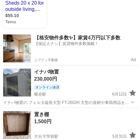
【格安物件多数✨】家賃4万円以下多数
【保証人ナシ】賃貸物件多数掲載！
Ad
ニフティ不動産
イナバ物置
230,000円
オンライン決済
暘谷駅
6月12日
イナバ物置の フォルタ縦長大型 FT-2652H 大型の資材や車両用品を収
納できる「フォルタ」シリーズの縦長大型モデルです。 主な仕様 外形
大分
速見郡
暘谷駅
収納家具
イナバ物置
置き棚
寸法：約 幅2.81m × 奥行5.37m × 高さ2.39m 床面積...
1,500円
大分大学前駅
5月31日