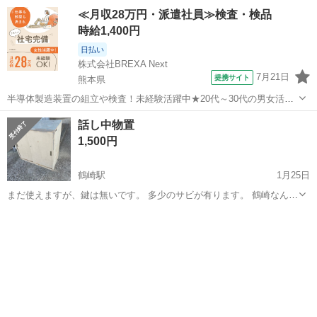
≪月収28万円・派遣社員≫検査・検品
時給1,400円
日払い
株式会社BREXA Next
7月21日
提携サイト
熊本県
半導体製造装置の組立や検査！未経験活躍中★20代～30代の男女活躍
中★ワンルーム寮完備！赴任旅費会社負担！マイカー通勤OK！無料駐
熊本
その他
話し中物置
車場あり！正社員登用あり！《熊本県菊池郡大津町》 人気の工場のお
1,500円
仕事 ◇半導体製造装置の組立...
鶴崎駅
1月25日
まだ使えますが、鍵は無いです。 多少のサビが有ります。 鶴崎なんで
すが、取りに来て頂ける方お願いします。
大分
大分市
鶴崎駅
収納家具