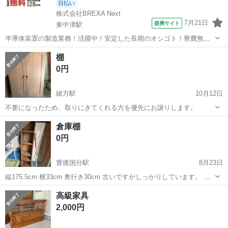
日払い
株式会社BREXA Next
7月21日
提携サイト
東中津駅
半導体装置の製造業務！活躍中！安定した長期のオシゴト！寮費無料
★赴任旅費会社負担◎20代～40代の男性活躍中★未経験活躍中！高時
大分
中津市
東中津駅
その他
棚
給1,500円！《大分県中津市》 人気の工場のお仕事 ◇半導体装置内部
0円
のシート製造◇ ＊クリー...
緒方駅
10月12日
不要になったため、取りにきてくれる方を優先にお譲りします。
大分
豊後大野市
緒方駅
収納家具
譲り
倉庫棚
0円
豊後国分駅
8月23日
縦175.5cm 横33cm 奥行き30cm 古いですがしっかりしています。 少
し痛んでる所もあるので、一度見られて検討して 貰えればと思いま
大分
大分市
豊後国分駅
収納家具
奥行き
高級家具
す。 庭や倉庫で物を整理するのに使えると思います。
2,000円