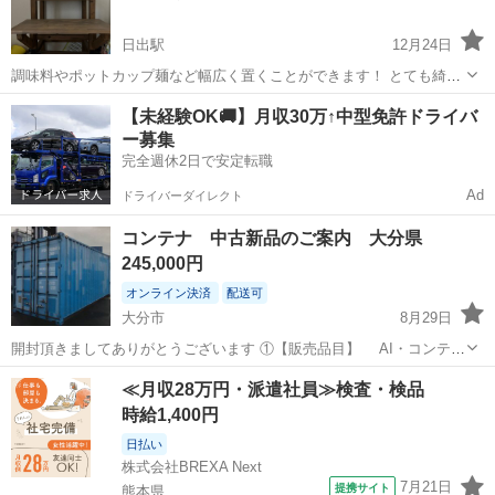
日出駅
12月24日
調味料やポットカップ麺など幅広く置くことができます！ とても綺麗
な状態で使い勝手いいです！
大分
速見郡
日出駅
収納家具
カップ麺
【未経験OK🚚】月収30万↑中型免許ドライバ
ー募集
完全週休2日で安定転職
Ad
ドライバーダイレクト
コンテナ 中古新品のご案内 大分県
245,000円
オンライン決済
配送可
大分市
8月29日
開封頂きましてありがとうございます ①【販売品目】 AI・コンテナ
販売では、新造・新品（ワンウェイ）、各種中古コンテナ、改造コン
大分
大分市
収納家具
コンテナ
≪月収28万円・派遣社員≫検査・検品
テナ・冷凍・冷蔵コンテナの取扱いを致しております ②【在庫につい
時給1,400円
て...
日払い
株式会社BREXA Next
7月21日
提携サイト
熊本県