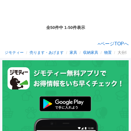
全50件中 1-50件表示
ページTOPへ
ジモティー
売ります・あげます
家具
収納家具
物置
大分県