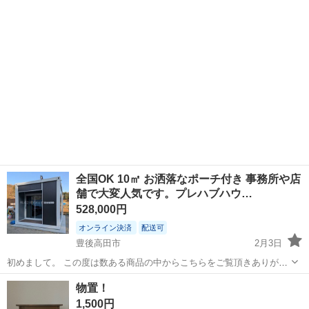
全国OK 10㎡ お洒落なポーチ付き 事務所や店
舗で大変人気です。プレハブハウ…
528,000円
オンライン決済
配送可
豊後高田市
2月3日
初めまして。 この度は数ある商品の中からこちらをご覧頂きありがと
うございます。 こちらの商品は兵庫県から出荷し、現地で組み立てる
大分
豊後高田市
収納家具
ハウス
物置！
タイプのハウスです。 日本語の組み立て説明書や解説動画が御座いま
1,500円
すので“セルフ組立...