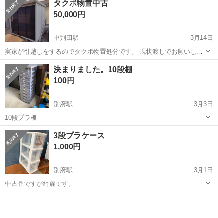
タクボ物置中古
費:一部支給 上限15,000円(1日辺りの上限は500円/日) 公共交通...
50,000円
中判田駅
3月14日
実家が引越しをするのでタクボ物置処分です。 現状渡しでお願いしま
す。 扉に擦り傷があります。 引取り日時は要相談。
大分
大分市
中判田駅
収納家具
タクボ
決まりました。10段棚
100円
別府駅
3月3日
10段プラ棚
大分
別府市
別府駅
収納家具
3段プラケース
1,000円
別府駅
3月1日
中古品ですが綺麗です。
大分
別府市
別府駅
収納家具
プラケース