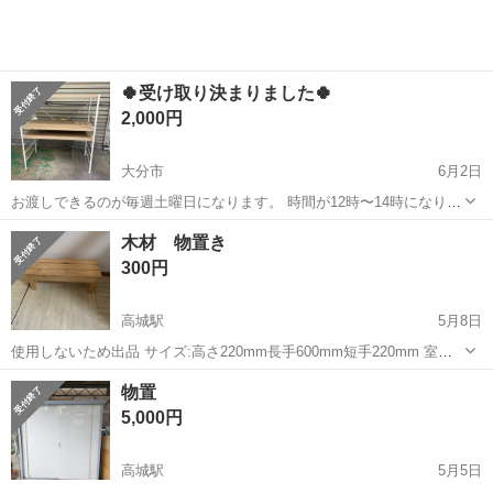
🍀受け取り決まりました🍀
2,000円
大分市
6月2日
お渡しできるのが毎週土曜日になります。 時間が12時〜14時になりま
す。 サイズ:高さ91、長さ82、幅43cm 板の角は破損があります。 配
大分
大分市
収納家具
ダスト
木材 物置き
送は要相談です。 よろしくお願いします。
300円
高城駅
5月8日
使用しないため出品 サイズ:高さ220mm長手600mm短手220mm 室内
で使用。経年劣化の外観汚れが目立ちますが ガタつきなど無く使用自
大分
大分市
高城駅
収納家具
物置き
物置
体は問題ありません 希望取引:牧〜鶴崎周辺 中古品の為神経質な方は
5,000円
お控...
高城駅
5月5日