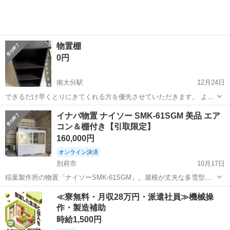
の物と同じです 現在バラして...
物置棚
0円
南大分駅
12月24日
できるだけ早くとりにきてくれる方を優先させていただきます。 よろ
しくおねがいします。
大分
大分市
南大分駅
収納家具
イナバ物置 ナイソー SMK-61SGM 美品 エア
コン＆棚付き【引取限定】
160,000円
オンライン決済
別府市
10月17日
稲葉製作所の物置「ナイソーSMK-61SGM」。屋根が丈夫な多雪型
や、背が高めのハイタイプではなく、一般型です。 そのまま丸ごと
大分
別府市
収納家具
ナイソー
≪寮無料・月収28万円・派遣社員≫機械操
か、一部分解してご自身にて引き取れる方、またはご自身にて配送手
作・製造補助
配が可能な方に限定でお願いします...
時給1,500円