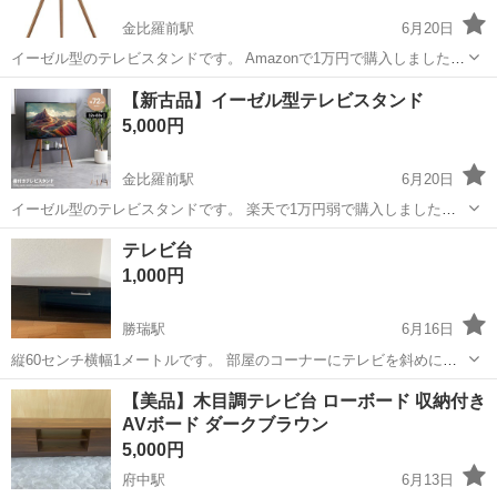
金比羅前駅
6月20日
イーゼル型のテレビスタンドです。 Amazonで1万円で購入しました。
買ったはいいものの、部屋に合わなかったので出品します。 一度組み
徳島
徳島市
金比羅前駅
収納家具
新古品
【新古品】イーゼル型テレビスタンド
立ててから分解していますので、新古品ですが、あくまで中古品であ
5,000円
ることをご了承ください。 ...
金比羅前駅
6月20日
イーゼル型のテレビスタンドです。 楽天で1万円弱で購入しました。
手持ちのテレビには適合しなかったため、出品します。 一度組み立て
徳島
徳島市
金比羅前駅
収納家具
テレビ台
てから分解していますので、組立解体時の傷等があります。いずれも
1,000円
組み立て後、テレビを設置したら見...
勝瑞駅
6月16日
縦60センチ横幅1メートルです。 部屋のコーナーにテレビを斜めに置
けるテレビ台です。 不要になったので出品します。 多少傷はあります
徳島
板野郡
勝瑞駅
収納家具
【美品】木目調テレビ台 ローボード 収納付き
が私的には綺麗な状態かと思います。 まだまだご使用頂けます。 綺麗
AVボード ダークブラウン
に拭いてお渡しい...
5,000円
府中駅
6月13日