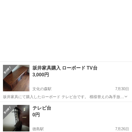
だまだ使えます！ 【希望...
坂井家具購入 ローボード TV台
3,000円
文化の森駅
7月30日
坂井家具にて購入したローボード テレビ台です。 模様替えの為手放し
ます。 少々の傷はありますが、扉や金具ヒンジ等、造りはしっかりし
徳島
徳島市
文化の森駅
収納家具
テレビ台
た物です。 サイズは、横160㎝、高さ47cm、奥行き46cmです。 引き
0円
渡し...
徳島駅
7月26日