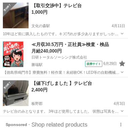
100cm×奥行44.5cm(素人採寸のため大体です) 左右の扉の中と中央に
徳島
鳴門市
鳴門駅
収納家具
画像
【取引交渉中】テレビ台
収納があります。(画像3、4参照) ホームクリーニング済ですが、画像5
1,000円
のよ...
文化の森駅
4月11日
10年ほど前に購入したものです。キズ汚れが多少ありますがしっかり
してます。 縦46.5cm、横86cm、高さ42.5cm
徳島
徳島市
文化の森駅
収納家具
キズ
≪月収30.5万円・正社員≫検査・検品
月給240,000円
日研トータルソーシング株式会社
6月29日
提携サイト
勝瑞駅
【徳島県鳴門市】寮費無料！軽作業！未経験OK！LED等の自動機械加
工・検査・梱包・データ入力《お仕事No.NS0560》 お仕事について ス
徳島
鳴門市
勝瑞駅
その他
【値下げしました 】テレビ台
マートフォンやパソコン、車などに使われるLED等の電子部品の製造
2,400円
とそれに付帯する作...
板野郡
4月3日
テレビ台のみとなります。 3年ほど使用してました。 状態は写真をご
覧ください。 両サイド引き出し式ですが右側のみ、引き出した際に少
徳島
板野郡
収納家具
よろしくお願いします
し外れてしまいます。ボンドなどですぐに治ると思います。 取りに来