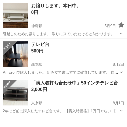
でご挨拶 お好みのドリンクを作ってご提供 ワイワイお話で盛り上げる
アルバイト・パート
お譲りします。本日中。
最後はニッコリお見送り 「new club 美獣 bijou-「ビジュー」」でのお
0円
仕事に、これ以上...
徳島駅
5月9日
引越しのためお譲りします。 取りに来ていただけると助かります。
徳島
徳島市
徳島駅
収納家具
譲り
テレビ台
500円
蔵本駅
8月2日
Amazonで購入しました。 組み立て書はすでに破棄しています。 自宅
周辺まで取りに来てくれる方のみでお願いします。
徳島
徳島市
蔵本駅
収納家具
「購入者打ち合わせ中」50インチテレビ台
3,000円
東京駅
8月1日
2年ほど前に購入したテレビ台です。 【購入時価格】1万円ぐらい 【サ
イズ】50インチのテレビ用ですので大きいです 【傷などの状態】とく
徳島
徳島市
東京駅
収納家具
に目立った傷はありません。 【アピールポイント】状態はいいのでま