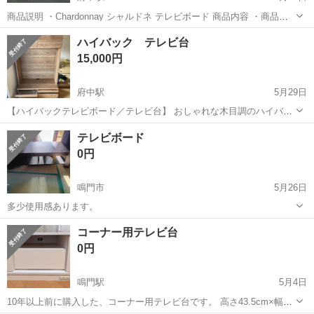
商品説明 ・Chardonnay シャルドネ テレビボード 商品内容 ・商品サ
イズ(約) 幅160㎝ ×奥行き44㎝× 高さ38㎝ ・野心のようなヤケや細か
徳島
徳島市
府中駅
収納家具
ヤケ
ハイバック テレビ台
い傷はありますが、全体的に綺麗な状態で...
15,000円
府中駅
5月29日
【ハイバックテレビボード／テレビ台】 おしゃれな木目調のハイバッ
クテレビ台です。 収納力もあり、テレビまわりをスッキリまとめられ
徳島
徳島市
府中駅
収納家具
テレビボード
ます。 ■サイズ 幅100.5×奥行45×高さ166cm ■テレビ収納部内寸 幅
0円
96×高さ9...
鳴門市
5月26日
多少使用感あります。
徳島
鳴門市
収納家具
コーナー用テレビ台
0円
鳴門駅
5月4日
10年以上前に購入した、コーナー用テレビ台です。 高さ43.5cm×幅