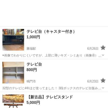
テレビ台（キャスター付き）
1,000円
勝瑞駅
6月26日
◉画像でわかりにくいですが、上部に薄いキズ・シミあり（画像④） ◉
右角に化粧板の剥がれた部分あり（画像⑤） その他には目立つキズや
徳島
板野郡
勝瑞駅
収納家具
テレビ台
汚れは見当たりません。 横幅 約100㎝×高さ（キャスター含む）約
800円
42.5㎝×奥...
鳴門市
6月23日
32型のテレビに4年ほど使ってました！ 3段ボックスのテレビ台版みた
いな感じです。 上の天板に多少汚れあります。 幅約89cm高さ42cm
徳島
鳴門市
収納家具
天板
【新古品】テレビスタンド
5,000円