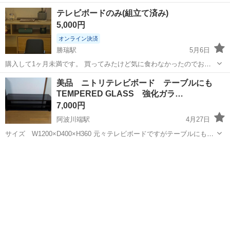
ーにピッタリフィットします。 ガラス扉の磁石が弱っているため、し
徳島
名東郡
収納家具
テレビボードのみ(組立て済み)
っかり締まってくれません。 特に目立った傷はありません。 使用感は
5,000円
ありますが、...
オンライン決済
勝瑞駅
5月6日
購入して1ヶ月未満です。 買ってみたけど気に食わなかったのでお譲
りします。 お値下げも承ります。 受け渡し場所も要相談ですが、徳島
徳島
板野郡
勝瑞駅
収納家具
組立て
美品 ニトリテレビボード テーブルにも
駅周辺までなら行けます。
TEMPERED GLASS 強化ガラ…
7,000円
阿波川端駅
4月27日
サイズ W1200×D400×H360 元々テレビボードですがテーブルにもど
うぞ 目に付く傷もなく非常に状態は良いです。 黒スチールフレームに
徳島
板野郡
阿波川端駅
収納家具
強化ガラス
上中下段とも黒のガラス天板です 側面は木目素材になっております(画
像3) ...