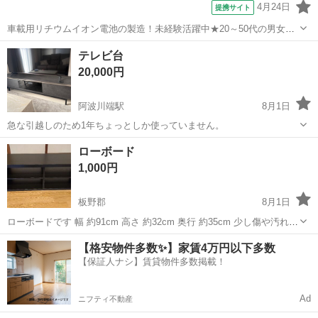
4月24日
提携サイト
車載用リチウムイオン電池の製造！未経験活躍中★20～50代の男女活
躍中！寮費無料★備品付き1R寮完備！自宅からマイカー通勤OK！無料
徳島
その他
テレビ台
駐車場完備◎正社員登用制度あり！《徳島県板野郡松茂町》 人気の工
20,000円
場のお仕事 ◇車載用リチウ...
阿波川端駅
8月1日
急な引越しのため1年ちょっとしか使っていません。
徳島
板野郡
阿波川端駅
収納家具
ローボード
1,000円
板野郡
8月1日
ローボードです 幅 約91cm 高さ 約32cm 奥行 約35cm 少し傷や汚れが
あります よろしくお願いいたします
徳島
板野郡
収納家具
【格安物件多数✨】家賃4万円以下多数
【保証人ナシ】賃貸物件多数掲載！
Ad
ニフティ不動産