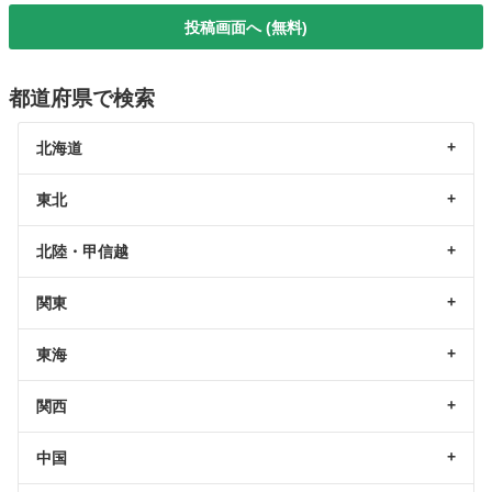
投稿画面へ (無料)
都道府県で検索
北海道
東北
北陸・甲信越
関東
東海
関西
中国