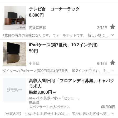
テレビ台 コーナーラック
8,800円
阿波富田駅
2月2日
1枚目の写真の色味になります。ウォールナットです。 新しい物に交
換を考えているため出品致します。 定価、完成品のもの28380円。 取
徳島
徳島市
阿波富田駅
収納家具
ラック
iPadケース(第7世代、10.2インチ用)
引決定から1週間後くらいを目安にお渡ししたいと思っています。
50円
中田駅
6月8日
ダイソーのiPadケース(300円商品) 第7世代、10.2インチ用です。 主人
がサイズ間違えて購入、開封しましたが、使っていません。 サイズ合
徳島
小松島市
中田駅
収納家具
第7世代
高収入/即日可「フロアレディ募集」キャバク
う方いたらお願いします。
ラ求人
時給3,000円～
new club 美獣 -bijou-「ビジュー」
徳島県
スポンサー：求人ボックス
08月06日
【仕事内容】「あなたにお任せするのは…」 遊びに来たお客様へ笑顔