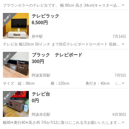
ブラウンカラーのテレビ台です。 幅:80cm 高さ:34cm(キャスター込)
奥行:35cm 使用に伴う細かな傷や使用感はありますが、まだ問題なく
徳島
阿南市
羽ノ浦駅
収納家具
テレビラック
お使いいただけます。 収納スペースがあるので、ゲーム機や小物など
6,500円
収納 できま...
府中駅
7月14日
テレビ台 幅120cm 50インチ まで対応テレビボードローボード 収納付
き 背面収納 キャスター付き 前板鏡面タイプ ホワイト 多少の使用感は
徳島
徳島市
府中駅
収納家具
ブラック テレビボード
ありますが ほぼほぼ綺麗です
300円
阿波富田駅
7月5日
サイズ 縦：39cm 横：120cm 奥行き：40cm （大
体です） 状態 右上の引出しが割れており、外れる時があります。
徳島
徳島市
阿波富田駅
収納家具
テレビ台
ボンド等で補修すれば難なく使用できるかもしれませんが、そのまま
0円
のお渡しとなります。...
阿波赤石駅
6月30日
幅88‪✕‬奥行40‪✕‬高さ45 7/5か7/12に取りにこれる方お願いいたします
🙇‍♀️ 2階からおろすので、5日の場合は男手があるかどうか わかりませ