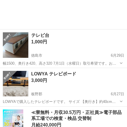
徳島
小松島市
阿波赤石駅
収納家具
ん💦
テレビ台
1,000円
徳島市
6月29日
幅1500、奥行き420、高さ320 7月1日（水曜日）取引希望です。お時
間ご相談ください。新蔵町の徳島保健所北側、マンションロイヤルハ
徳島
徳島市
収納家具
奥行き
LOWYA テレビボード
イツ駐車場までお願いします
3,000円
板野郡
6月27日
LOWYAで購入したテレビボードです。 サイズ 【奥行き】約40cm
【横幅】約150cm 【高さ】約35cm 引越しに伴い、荷物整理のため出
徳島
板野郡
収納家具
≪寮無料・月収30.5万円・正社員≫電子部品
品しました。 目立った傷や汚れも無く、状態は良いかと思います。 以
系工場での検査・検品 交替制
下4点を予め...
月給240,000円