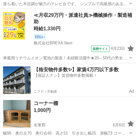
落ち着いた木目調が魅力のテレビ台です。 シンプルで高級感のあるデ
ザインのため、どんなお部屋にも合わせやすく、リビングをすっきり
徳島
徳島市
府中駅
収納家具
≪月収29万円・派遣社員≫機械操作・製造補
とした印象にしてくれます。 左右には収納スペース、中央にはレコー
助
ダーやゲーム機などを置けるオー...
時給1,330円
日払い
株式会社BREXA Next
4月23日
提携サイト
車載用リチウムイオン電池の製造！未経験活躍中★20～50代の男女活
躍中！寮費無料★備品付き1R寮完備！自宅からマイカー通勤OK！無料
徳島
その他
【格安物件多数✨】家賃4万円以下多数
駐車場完備◎正社員登用制度あり！《徳島県板野郡松茂町》 人気の工
【保証人ナシ】賃貸物件多数掲載！
場のお仕事 ◇車載用リチウ...
Ad
ニフティ不動産
コーナー棚
1,000円
名東郡
6月6日
幅95 奥行左70 奥行右45 高さ51 引き出し幅25 扉幅73 コーナ