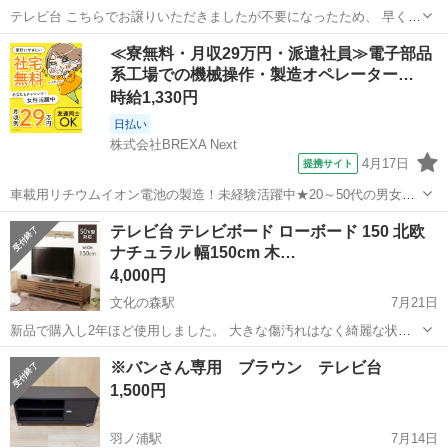
テレビ台 こちらでお譲りいただきましたが不要になったため、 早く引
き取ってくださる方ご連絡ください。
徳島
徳島市
徳島駅
収納家具
譲り
≪寮無料・月収29万円・派遣社員≫電子部品
系工場での機械操作・製造オペレーター…
時給1,330円
日払い
株式会社BREXA Next
4月17日
提携サイト
車載用リチウムイオン電池の製造！未経験活躍中★20～50代の男女活
躍中！寮費無料★備品付き1R寮完備！自宅からマイカー通勤OK！無料
徳島
その他
テレビ台 テレビボード ローボード 150 北欧
駐車場完備◎正社員登用制度あり！《徳島県板野郡松茂町》 人気の工
ナチュラル 幅150cm 木…
場のお仕事 ◇車載用リチウ...
4,000円
文化の森駅
7月21日
新品で購入し2年ほど使用しました。 大きな傷汚れはなく綺麗な状態
かと思います。 テレビ台 テレビボード ローボード 150 北欧 ナチュラ
徳島
徳島市
文化の森駅
収納家具
※バンさん専用 ブラウン テレビ台
ル 幅150cm 木製 おしゃれ シンプル 収納 棚 TV台 TVボード ルーバー
1,500円
...
羽ノ浦駅
7月14日