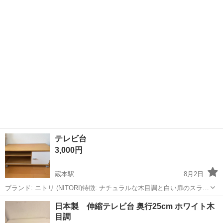
番にお取引させて頂きます！ お取引後は、ノークレーム、ノーリター
ン...
テレビ台
3,000円
蔵本駅
8月2日
ブランド: ニトリ (NITORI)特徴: ナチュラルな木目調と白い扉のスライ
ド式収納機能: 移動に便利なキャスター付きサイズ: 幅約79cm、高さ約
徳島
徳島市
蔵本駅
収納家具
日本製 伸縮テレビ台 奥行25cm ホワイト木
35cm (キャスターあり)
目調