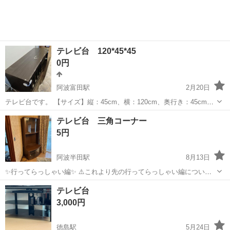
テレビ台 120*45*45
0円
阿波富田駅
2月20日
テレビ台です。 【サイズ】縦：45cm、横：120cm、奥行き：45cm
（大体です） 【傷などの状態】写真の通り、テープ跡や剥がれ多数で
徳島
徳島市
阿波富田駅
収納家具
状態
テレビ台 三角コーナー
す。 またチャイルドロックかけてますので、必要なければ取り外して
5円
おきます。 【アピー...
阿波半田駅
8月13日
✨行ってらっしゃい編✨ ⚠️これより先の行ってらっしゃい編について
の御協力と御理解について⚠️ 行ってらっしゃい編は今までは全て無料
徳島
美馬郡
阿波半田駅
収納家具
無料
テレビ台
にてお渡しをさせていただいてましたが、この度、『地産地葬・ちさ
3,000円
んちそう』ビジネスと同様に未来...
徳島駅
5月24日