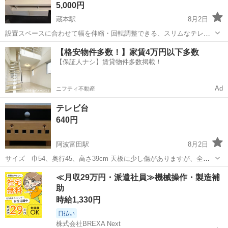
5,000円
蔵本駅
8月2日
設置スペースに合わせて幅を伸縮・回転調整できる、スリムなテレビ
台です Amazonで購入し使ってました リファニ 伸縮テレビボード テ
徳島
徳島市
蔵本駅
収納家具
ホワイト
【格安物件多数！】家賃4万円以下多数
レビ台 コーナー ローボード テレビボード 伸縮 テレビラック TV台
【保証人ナシ】賃貸物件多数掲載！
TVボード お...
Ad
ニフティ不動産
テレビ台
640円
阿波富田駅
8月2日
サイズ 巾54、奥行45、高さ39cm 天板に少し傷がありますが、全体
的には美品です。
徳島
徳島市
阿波富田駅
収納家具
≪月収29万円・派遣社員≫機械操作・製造補
助
時給1,330円
日払い
株式会社BREXA Next