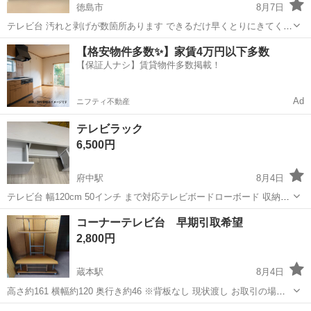
徳島市
8月7日
テレビ台 汚れと剥げが数箇所あります できるだけ早くとりにきてくれ
る方を優先させていただきます。 よろしくお願いします。
徳島
徳島市
収納家具
【格安物件多数✨】家賃4万円以下多数
【保証人ナシ】賃貸物件多数掲載！
Ad
ニフティ不動産
テレビラック
6,500円
府中駅
8月4日
テレビ台 幅120cm 50インチ まで対応テレビボードローボード 収納付
き 背面収納 キャスター付き 前板鏡面タイプ ホワイト 多少の使用感は
徳島
徳島市
府中駅
収納家具
ラック
コーナーテレビ台 早期引取希望
ありますが ほぼほぼ綺麗です
2,800円
蔵本駅
8月4日
高さ約161 横幅約120 奥行き約46 ※背板なし 現状渡し お取引の場所
は、徳島市南矢三町3丁目9-26です。 お問い合わせのあった方から順
徳島
徳島市
蔵本駅
収納家具
現状