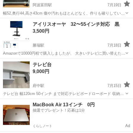
阿波富田駅
7月19日
幅52,奥行44,高さ43cm 傷や汚れもほとんどなく、作りも確りしていま
す。
徳島
徳島市
阿波富田駅
収納家具
汚れ
アイリスオーヤ 32〜55インチ対応 黒
3,500円
勝瑞駅
7月18日
Amazonで10000円程で購入しましたが、 大きいテレビに買い替えたの
で出品します。 対応テレビサイズ: 32～55インチ程度 高さ、傾き調節
徳島
板野郡
勝瑞駅
収納家具
テレビ台
可能 省スペースで設置でき、テレビの高さを調整できる壁寄せタイプ
9,000円
です。 特に目...
府中駅
7月15日
テレビ台 幅120cm 50インチ まで対応テレビボードローボード 収納付
き 背面収納 キャスター付き 前板鏡面タイプ ホワイト 多少の使用感は
徳島
徳島市
府中駅
収納家具
MacBook Air 13インチ 0円
ありますが ほぼほぼ綺麗です 取りに来られる人お願いします。
抽選でプレゼント！応募は1分
Ad
くらしノート