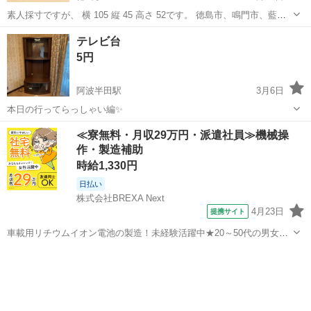
素人採寸ですが、 横 105 縦 45 高さ 52です。 徳島市、鳴門市、藍住
あたりであれば受け渡し可能です。 基本は土日の受け渡しです。 日
徳島
徳島市
徳島駅
収納家具
素人
テレビ台
程、場所はご相談ください。 よろしくお願いします🙇‍♀️
5円
阿波半田駅
3月6日
本日の行ってらっしゃい編✨
徳島
美馬郡
阿波半田駅
収納家具
≪寮無料・月収29万円・派遣社員≫機械操
作・製造補助
時給1,330円
日払い
株式会社BREXA Next
4月23日
提携サイト
車載用リチウムイオン電池の製造！未経験活躍中★20～50代の男女活
躍中！寮費無料★備品付き1R寮完備！自宅からマイカー通勤OK！無料
徳島
その他
駐車場完備◎正社員登用制度あり！《徳島県板野郡松茂町》 人気の工
場のお仕事 ◇車載用リチウ...