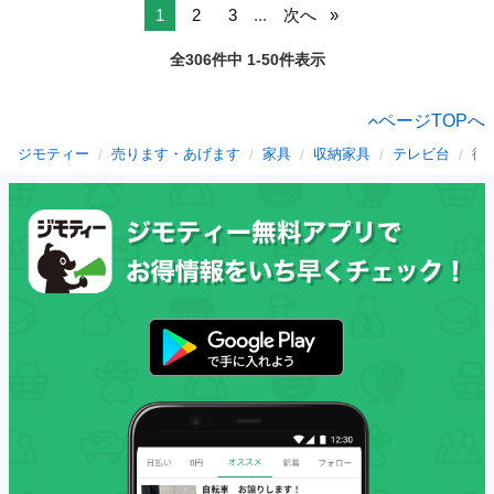
1
2
3
...
次へ
全306件中 1-50件表示
ページTOPへ
ジモティー
売ります・あげます
家具
収納家具
テレビ台
徳