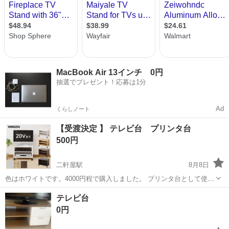
MacBook Air 13インチ 0円
抽選でプレゼント！応募は1分
Ad
くらしノート
【受渡決定 】 テレビ台 プリンタ台
500円
二軒屋駅
8月8日
色はホワイトです。4000円程で購入しました。 プリンタ台として使っ
ていました。プリンタも頻繁に使う訳でもなくずっとしまっていた感
徳島
徳島市
二軒屋駅
収納家具
テレビ台
じなので、台自体にも特に使用感はないと思います。
0円