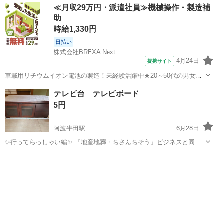
≪月収29万円・派遣社員≫機械操作・製造補
助
時給1,330円
日払い
株式会社BREXA Next
4月24日
提携サイト
車載用リチウムイオン電池の製造！未経験活躍中★20～50代の男女活
躍中！寮費無料★備品付き1R寮完備！自宅からマイカー通勤OK！無料
徳島
その他
テレビ台 テレビボード
駐車場完備◎正社員登用制度あり！《徳島県板野郡松茂町》 人気の工
5円
場のお仕事 ◇車載用リチウ...
阿波半田駅
6月28日
✨行ってらっしゃい編✨ 『地産地葬・ちさんちそう』ビジネスと同様
に未来を担うこども達にフォーカスさせていただき、赤ちゃん、こど
徳島
美馬郡
阿波半田駅
収納家具
も食堂e.t.c.への基金として募金箱に5縁〜1,000縁までの協力金にさせ
ていただきたく思いま...