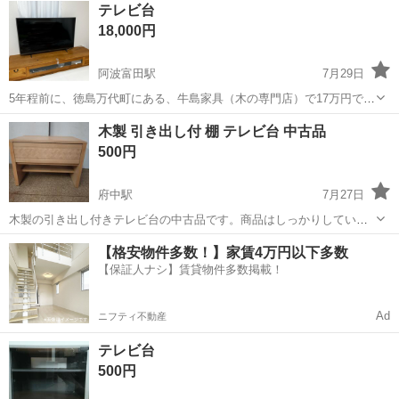
テレビ台
18,000円
阿波富田駅
7月29日
5年程前に、徳島万代町にある、牛島家具（木の専門店）で17万円で購
入したテレビ台です😌✨ すごく丈夫で、傷も汚れも特にありません。
徳島
徳島市
阿波富田駅
収納家具
木製 引き出し付 棚 テレビ台 中古品
とても綺麗な状態です。 今回引越しで持っていけないので、こちらに
500円
出します。 自宅に取りに...
府中駅
7月27日
木製の引き出し付きテレビ台の中古品です。商品はしっかりしていま
すが、使用時のテープ跡があります。また、小さなキズや汚れ等もあ
徳島
徳島市
府中駅
収納家具
【格安物件多数！】家賃4万円以下多数
りますが、ご了承の上、ご購入お願いします。 サイズ横幅約59cm、
【保証人ナシ】賃貸物件多数掲載！
奥行約40cm、高さ約42.5c...
Ad
ニフティ不動産
テレビ台
500円