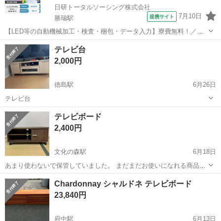
日研トータルソーシング株式会社
7月10日
提携サイト
勝瑞駅
【LED等の自動機械加工・検査・梱包・データ入力】寮費無料！／年
間休日は130日以上／未経験OK！ お仕事について スマートフォンやパ
徳島
鳴門市
勝瑞駅
その他
テレビ台
ソコン、車などに使われるLED等の電子部品の製造とそれに付帯する
2,000円
作業になります。①部品を...
徳島駅
6月26日
テレビ台
徳島
板野郡
徳島駅
収納家具
テレビボード
2,400円
文化の森駅
6月18日
あまり使わないで保管していました。 まだまだお使いになれる商品で
す。 下のキャスターは前のみストッパーがついています。 大きさは
徳島
徳島市
文化の森駅
収納家具
Chardonnay シャルドネ テレビボード
Ｗ790mm×Ｈ350mm×D350mm 大人1人で運べる重さです。
23,840円
府中駅
6月13日