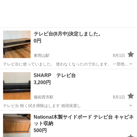
テレビ台(8月中)決定しました。
0円
東岡山駅
8月1日
テレビ台に使っていました。 使わなくなったので出します。 一部色が
剥げてます。 サイズ(商品詳細は画像で載せています。) 寸法：外寸：
岡山
岡山市
東岡山駅
収納家具
天板
SHARP テレビ台
約幅1000×奥行339×高さ320ｍｍ 天板サイズ：約幅1000×奥行330mm
3,200円
棚内...
備前西市駅
8月1日
テレビ台 軽く拭き掃除はします 他現状渡し
岡山
岡山市
備前西市駅
収納家具
National木製サイドボード テレビ台 キャビネ
ット収納
500円