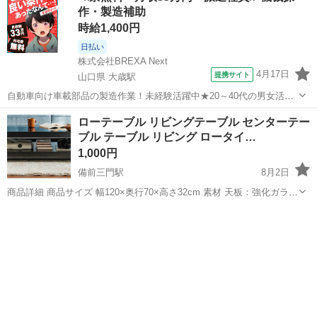
作・製造補助
時給1,400円
日払い
株式会社BREXA Next
4月17日
提携サイト
山口県 大歳駅
自動車向け車載部品の製造作業！未経験活躍中★20～40代の男女活躍
中！友達同士での応募OK！備品付きワンルーム寮費無料！赴任旅費会
山口
山口市
大歳駅
その他
ローテーブル リビングテーブル センターテー
社負担！生活支援物資事前対応可◎格安食堂利用可！年間休日135日
ブル テーブル リビング ロータイ…
♪《山口県山口市》 人気の工...
1,000円
備前三門駅
8月2日
商品詳細 商品サイズ 幅120×奥行70×高さ32cm 素材 天板：強化ガラス
脚部：天然木突板（オーク材） 梱包サイズ 106×75×5cm
岡山
岡山市
備前三門駅
収納家具
104×73×12cm （2個口） 配送について こちらの商品は大型家具の
為、通...