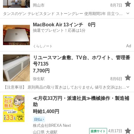
岡山市
8月7日
タンスのゲン テレビスタンド ストーングレー 使用期間1年 目立つ汚
れや傷なしです よろしくお願いします
岡山
岡山市
収納家具
スタンド
MacBook Air 13インチ 0円
抽選でプレゼント！応募は1分
Ad
くらしノート
リユースマン倉敷、TV台、ホワイト、管理番
号7135
7,700円
弥生駅
8月6日
【注意事項】 原則商品の取り置きはしておりません 値引き交渉はお受
けできません 購入のタイミングが重なった場合は店頭販売を優先させ
岡山
倉敷市
弥生駅
収納家具
店頭
≪月収33万円・派遣社員≫機械操作・製造補
て頂きます m(_ _)m 上記問合せ、またはテンプレートでのご質問には
助
お返事しておりま...
時給1,400円
日払い
株式会社BREXA Next
4月17日
提携サイト
山口県 大歳駅