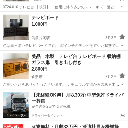
0724-016 テレビ台 【状態】 ・使用に伴う多少のスレ、キズ、落とし
きれない汚れなどございます ・詳細は現地でご確認ください ・お値引
岡山
岡山市
収納家具
現地
テレビボード
きは出来かねますのでご了承願います ※中古品のため、状態について
1,000円
は...
備前片岡駅
8月3日
色は黒っぽいテレビボードです。 32インチのテレビを置いた状態で写
真撮影してますのでイメージしやすいかと。 テレビボードのみで、テ
岡山
岡山市
備前片岡駅
収納家具
美品 木製 テレビ台 テレビボード 収納棚
レビや線などは付属しません。 中古品ですので、傷やスレはありま
ガラス扉 引き出し付き
す。 サイズは幅120奥行き45...
2,800円
倉敷市
8月2日
ご覧いただきありがとうございます。 ナチュラルで温かみのある木目
調のテレビ台です。 小さな傷はございますが、綺麗な状態です。 【商
岡山
倉敷市
収納家具
ガラス
【未経験OK🚚】月収30万↑中型免許ドライバ
品概要】 • サイズ(約cm)：幅89× 奥行43.5× 高さ48.5 • カラー：ライ
ー募集
トブ...
完全週休2日で安定転職
Ad
ドライバーダイレクト
≪寮無料・月収33万円・派遣社員≫機械操