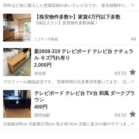
20年ほど前に購入した壁面収納の多いテレビ台です。 家具移動中に急
いで撮影したため、掃除ができていませんが、お渡し時には綺麗にし
岡山
倉敷市
浦田駅
収納家具
現地
【格安物件多数✨】家賃4万円以下多数
ております。 長い間使っていたので、キズなどが少しあり、 三枚目以
【保証人ナシ】賃貸物件多数掲載！
降をご確認ください。 ほか気に...
Ad
ニフティ不動産
新2608-319 テレビボード テレビ台 ナチュラ
ル キズ汚れ有り
2,000円
弥生駅
8月7日
プロフィール確認必須です。 営業時間や注意事項等書いてます。 注意
⚠️ 当店はリサイクルショップの為、原則として 返品・交換や修理等の
岡山
倉敷市
弥生駅
収納家具
商品
テレビボード テレビ台 TV台 和風 ダークブラ
対応は致しかねます。 家電等に関しましては、ご購入から３日以内に
ウン
商品の不備や故障があっ...
400円
西阿知駅
8月7日
天板幅100cm 天板奥行36cm 高さ45.6cm 天板に多少の傷やザラつきは
ありますがまだまだご使用頂ける程度のものとの認識です 早期処分希
岡山
倉敷市
西阿知駅
収納家具
望しております 自宅まで取りに来て頂ける方 平日でしたら18時以降