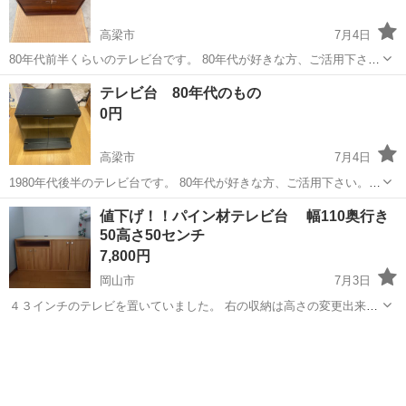
高梁市
7月4日
80年代前半くらいのテレビ台です。 80年代が好きな方、ご活用下さ
い。 【サイズ】縦：44cm、横：75cm、高さ：42cm （大体です）
岡山
高梁市
収納家具
80年代
テレビ台 80年代のもの
【傷などの状態】古いので傷や汚れがあります。 【アピールポイン
0円
ト】状態はいいのでまだ...
高梁市
7月4日
1980年代後半のテレビ台です。 80年代が好きな方、ご活用下さい。
【サイズ】縦：48cm、横：50cm、高さ：49cm （大体です） 【傷な
岡山
高梁市
収納家具
値下げ！！パイン材テレビ台 幅110奥行き
どの状態】古いので傷や汚れがあります。 【アピールポイント】状態
50高さ50センチ
はいいのでまだま...
7,800円
岡山市
7月3日
４３インチのテレビを置いていました。 右の収納は高さの変更出来る
棚があります。 不要になったので、お譲りします。 既製品ではありま
岡山
岡山市
収納家具
パイン
せん。 天面に引っかき傷あります。中棚にも擦れた傷ありますので、
現物確認の上ご購入お願...