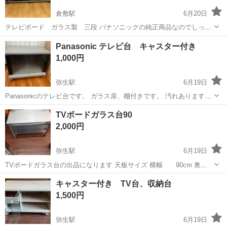
倉敷駅
6月20日
テレビボード ガラス製 三段 パナソニックの純正商品なのでしっか
りした 作りになります 幅 1,200 高さ 415 奥行き450 キャスター付き
岡山
倉敷市
倉敷駅
収納家具
Panasonic テレビ台 キャスター付き
なので移動しやすいです。
1,000円
弥生駅
6月19日
Panasonicのテレビ台です。 ガラス扉、棚付きです。 汚れあります。
高さ:44 幅:61.5 奥行き:44.5
岡山
倉敷市
弥生駅
収納家具
Panasonic
TVボードガラス台90
2,000円
弥生駅
6月19日
TVボードガラス台の出品になります 天板サイズ 横幅 90cm 奥
行 46cm 高さ 48.5cm 中段サイズ 横幅 85cm 奥行
岡山
倉敷市
弥生駅
収納家具
ガラス
キャスター付き TV台、収納台
37cm 高さ 27cm 下段サイズ 横幅 85cm 奥行 37cm...
1,500円
弥生駅
6月19日