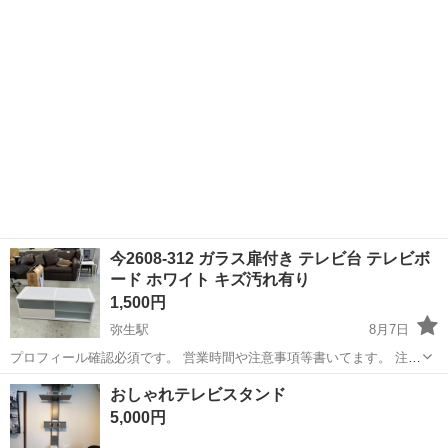
その他ご...
今2608-312 ガラス扉付き テレビ台 テレビボ
ード ホワイト キズ汚れ有り
1,500円
弥生駅
8月7日
プロフィール確認必須です。 営業時間や注意事項等書いてます。 注意
⚠️ 当店はリサイクルショップの為、原則として 返品・交換や修理等の
岡山
倉敷市
弥生駅
収納家具
商品
おしゃれテレビスタンド
対応は致しかねます。 家電等に関しましては、ご購入から３日以内に
5,000円
商品の不備や故障があっ...