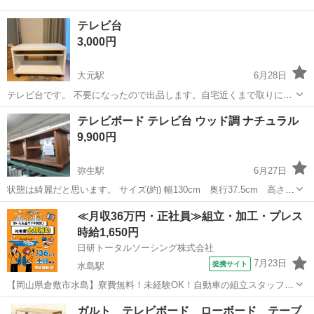
テレビ台
3,000円
大元駅
6月28日
テレビ台です。 不要になったので出品します。自宅近くまで取りに来
ていただける方でお願いします。 中の仕切りは自由に場所を変えるこ
岡山
岡山市
大元駅
収納家具
テレビボード テレビ台 ウッド調 ナチュラル
とができます。 キャスター付きで動かせます。 写真のように前側に画
9,900円
鋲のあとが左右に1つづつありま...
弥生駅
6月27日
状態は綺麗だと思います。 サイズ(約) 幅130cm 奥行37.5cm 高さ
39cm 【お支払い】 店頭で現金もしくはクレジットカード、PayPayな
岡山
倉敷市
弥生駅
収納家具
店頭
≪月収36万円・正社員≫組立・加工・プレス
ど 【商品受渡】 店頭にて受渡しとなります 【状態】 中...
時給1,650円
日研トータルソーシング株式会社
7月23日
提携サイト
水島駅
【岡山県倉敷市水島】寮費無料！未経験OK！自動車の組立スタッフ
《お仕事No.NS0089》 お仕事について 車の組立作業です。専用レール
岡山
倉敷市
水島駅
その他
ガルト テレビボード ローボード テーブ
に乗って流れてくる車の骨組みに、車内外の各部品・ハンドル・足回