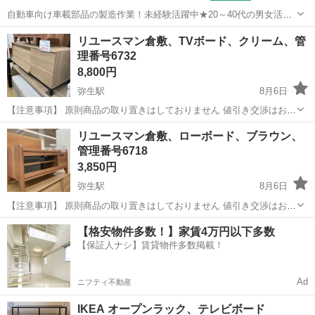
自動車向け車載部品の製造作業！未経験活躍中★20～40代の男女活躍
中！友達同士での応募OK！備品付きワンルーム寮費無料！赴任旅費会
山口
山口市
大歳駅
その他
リユースマン倉敷、TVボード、クリーム、管
社負担！生活支援物資事前対応可◎格安食堂利用可！年間休日135日
理番号6732
♪《山口県山口市》 人気の工...
8,800円
弥生駅
8月6日
【注意事項】 原則商品の取り置きはしておりません 値引き交渉はお受
けできません 購入のタイミングが重なった場合は店頭販売を優先させ
岡山
倉敷市
弥生駅
収納家具
店頭
リユースマン倉敷、ローボード、ブラウン、
て頂きます m(_ _)m 上記問合せ、またはテンプレートでのご質問には
管理番号6718
お返事しておりま...
3,850円
弥生駅
8月6日
【注意事項】 原則商品の取り置きはしておりません 値引き交渉はお受
けできません 購入のタイミングが重なった場合は店頭販売を優先させ
岡山
倉敷市
弥生駅
収納家具
店頭
【格安物件多数！】家賃4万円以下多数
て頂きます m(_ _)m 上記問合せ、またはテンプレートでのご質問には
【保証人ナシ】賃貸物件多数掲載！
お返事しておりま...
Ad
ニフティ不動産
IKEA オープンラック、テレビボード