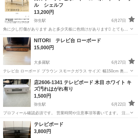
ル シェルフ
り・ドア・シートなどの各...
13,200円
弥生駅
6月27日
角に少し打傷があります あと多少天板に色焼けがあります とても雰
囲気がよい商品ですね👍 【サイズ（cm）】 幅120 奥45 高37
岡山
倉敷市
弥生駅
収納家具
ガルト
NITORI テレビ台 ローボード
【お支払い】 店頭で現金もしくはクレジットカード、Pa...
15,000円
大多羅駅
6月27日
テレビ台 ローボード ブラウン スモークガラス サイズ: 幅150cm 奥行
き39.5cm 高さ39.5cm ニトリで3年前ほどに購入しましたが綺麗な状
岡山
岡山市
大多羅駅
収納家具
ローボード
店2606-1341 テレビボード 木目 ホワイト キ
態です。 価格43,000円でした。 オンライン決済でも大丈夫で...
ズ汚れはがれ有り
1,500円
弥生駅
6月22日
プロフィール確認必須です。 営業時間や注意事項等書いてます。 注意
⚠️ 当店はリサイクルショップの為、原則として 返品・交換や修理等の
岡山
倉敷市
弥生駅
収納家具
商品
テレビボード
対応は致しかねます。 家電等に関しましては、ご購入から３日以内に
3,800円
商品の不備や故障があっ...