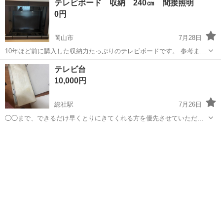
テレビボード 収納 240㎝ 間接照明
線もスッキリ収納できます。 ※注)天板など、全体的に簡易清掃済みで
0円
すが、 傷や落...
岡山市
7月28日
10年ほど前に購入した収納力たっぷりのテレビボードです。 参考まで
に２枚目のテレビは55インチです。 まだ使いたかったのですが、サイ
岡山
岡山市
収納家具
テレビ台
ズの大きなテレビに買い替える為泣く泣く手放します。 運びやすいよ
10,000円
うに今は上、中、下、左右にバ...
総社駅
7月26日
◯◯まで、できるだけ早くとりにきてくれる方を優先させていただき
ます。 よろしくおねがいします。
岡山
総社市
総社駅
収納家具