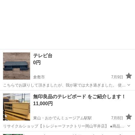
テレビ台
0円
倉敷市
7月9日
こちらでお譲りして頂きましたが、我が家では大き過ぎました。 使用
せず保管してます。 使っていただける方へお譲り致します。 写真2枚
岡山
倉敷市
収納家具
譲り
無印良品のテレビボード をご紹介します！
目の様に下側剥げてました。 サイズ 横150cm 奥行30cm（素人寸法）
11,000円
東山・おかでんミュージアム駅駅
7月8日
リサイクルショップ【トレジャーファクトリー岡山平井店】 ●商品情
報 アイテム名：テレビボード ブランド ：無印良品 サイズ ：横
岡山
岡山市
東山・おかでんミュージアム駅駅
収納家具