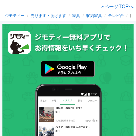
ページTOPへ
ジモティー
売ります・あげます
家具
収納家具
テレビ台
岡