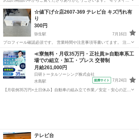
沢山の商品の中からご覧くださりありがとうございます。 モリタイン
テリアのレッタ+3170ナチュラルのテレビ台です。 定価１９７９００
岡山
倉敷市
児島駅
収納家具
75インチ
☆値下げ☆店2607-369 テレビ台 キズ汚れ有
円（税別）の品物です。 まだまだ使えるのですがイメージを一新した
り
くて出品いたします。 サイ...
300円
弥生駅
7月16日
プロフィール確認必須です。 営業時間や注意事項等書いてます。 注意
⚠️ 当店はリサイクルショップの為、原則として 返品・交換や修理等の
岡山
倉敷市
弥生駅
収納家具
商品
≪寮無料・月収35万円・正社員≫自動車系工
対応は致しかねます。 家電等に関しましては、ご購入から３日以内に
場での組立・加工・プレス 交替制
商品の不備や故障があっ...
月給261,000円
日研トータルソーシング株式会社
7月24日
提携サイト
水島駅
【月収例35万円×土日休み】自動車の組み立て作業／安定・安心の正社
員 自動車の組立作業 各生産ラインには最新鋭のロボットが導入されて
岡山
倉敷市
水島駅
その他
います。 専用レールに乗って流れてくる車の骨組みに、社内外の各部
品・ハンドル・足回り・ドア...
テレビ台