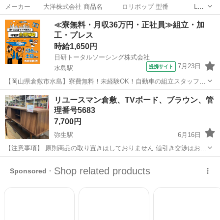
メーカー 大洋株式会社 商品名 ロリポップ 型番 LP-
5590GHC サイズ 横幅88.6cm×奥行44cm×高さ55cm ＊写真2 天板にキ
岡山
倉敷市
弥生駅
収納家具
ロリポップ
≪寮無料・月収36万円・正社員≫組立・加
ズあり ＊写真4 写真3に付いてるガラス扉を止める磁石のパーツ...
工・プレス
時給1,650円
日研トータルソーシング株式会社
7月23日
提携サイト
水島駅
【岡山県倉敷市水島】寮費無料！未経験OK！自動車の組立スタッフ
《お仕事No.NS0089》 お仕事について 車の組立作業です。専用レール
岡山
倉敷市
水島駅
その他
リユースマン倉敷、TVボード、ブラウン、管
に乗って流れてくる車の骨組みに、車内外の各部品・ハンドル・足回
理番号5683
り・ドア・シートなどの各...
7,700円
弥生駅
6月16日
【注意事項】 原則商品の取り置きはしておりません 値引き交渉はお受
けできません 購入のタイミングが重なった場合は店頭販売を優先させ
岡山
倉敷市
弥生駅
収納家具
店頭
て頂きます m(_ _)m 上記問合せ、またはテンプレートでのご質問には
お返事しておりま...