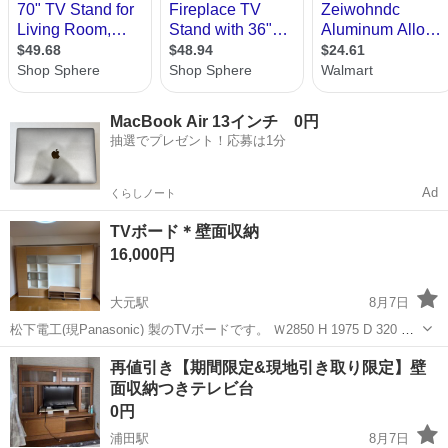
MacBook Air 13インチ 0円
抽選でプレゼント！応募は1分
Ad
くらしノート
TVボード＊壁面収納
16,000円
大元駅
8月7日
松下電工(現Panasonic) 製のTVボードです。 Ｗ2850 H 1975 D 320 収
納部はW400づつの縦型ユニットを連結しています。 短くすることも
岡山
岡山市
大元駅
収納家具
再値引き【期間限定&現地引き取り限定】壁
可能です。 TV部 W 1170 H 950 ※各ユ...
面収納つきテレビ台
0円
浦田駅
8月7日