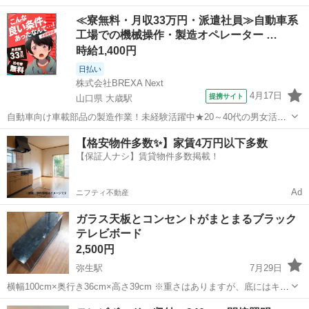
ミが500円玉程度が2つあったと思います。 追加のお写真は撮ることが
岡山
岡山市
城下駅
収納家具
≪寮無料・月収33万円・派遣社員≫自動車系
できません。 気にならない方のみご購入お願いします。 他商品とのご
工場での機械操作・製造オペレーター …
購入で0円です。
時給1,400円
日払い
株式会社BREXA Next
4月17日
提携サイト
山口県 大歳駅
自動車向け車載部品の製造作業！未経験活躍中★20～40代の男女活躍
中！友達同士での応募OK！備品付きワンルーム寮費無料！赴任旅費会
山口
山口市
大歳駅
その他
【格安物件多数✨】家賃4万円以下多数
社負担！生活支援物資事前対応可◎格安食堂利用可！年間休日135日
【保証人ナシ】賃貸物件多数掲載！
♪《山口県山口市》 人気の工...
Ad
ニフティ不動産
ガラス天板とコンセントがまとまるブラック
テレビボード
2,500円
弥生駅
7月29日
横幅100cm×奥行き36cm×高さ39cm ※重さはありますが、底にはキャ
スターが付いており 掃除など動かしたりするときにも便利です。 ※配
岡山
倉敷市
弥生駅
収納家具