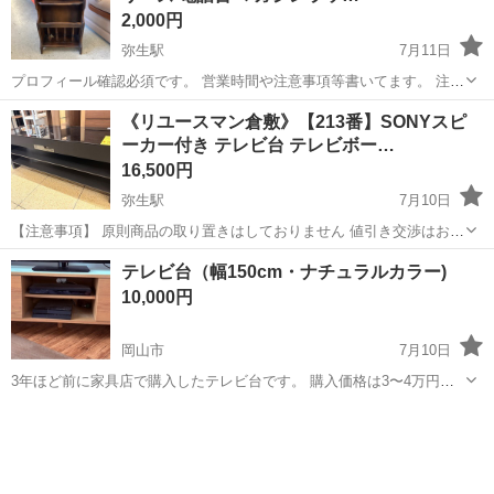
2,000円
弥生駅
7月11日
プロフィール確認必須です。 営業時間や注意事項等書いてます。 注意
⚠️ 当店はリサイクルショップの為、原則として 返品・交換や修理等の
岡山
倉敷市
弥生駅
収納家具
オールドカリモク
《リユースマン倉敷》【213番】SONYスピ
対応は致しかねます。 家電等に関しましては、ご購入から３日以内に
ーカー付き テレビ台 テレビボー…
商品の不備や故障があっ...
16,500円
弥生駅
7月10日
【注意事項】 原則商品の取り置きはしておりません 値引き交渉はお受
けできません 購入のタイミングが重なった場合は店頭販売を優先させ
岡山
倉敷市
弥生駅
収納家具
店頭
テレビ台（幅150cm・ナチュラルカラー)
て頂きます m(_ _)m 上記問合せ、またはテンプレートでのご質問には
10,000円
お返事しておりま...
岡山市
7月10日
3年ほど前に家具店で購入したテレビ台です。 購入価格は3〜4万円ほ
どでした。 55型のテレビを置いて使用していました。 模様替え伴い買
岡山
岡山市
収納家具
い替えのため出品します。 【サイズ】 ・幅：約150cm ・奥行：約
40cm ・高さ：...