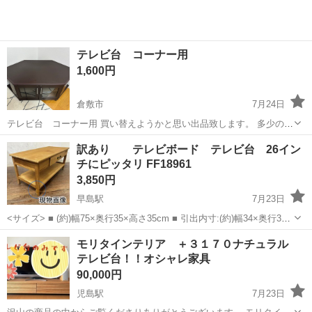
テレビ台 コーナー用
1,600円
倉敷市
7月24日
テレビ台 コーナー用 買い替えようかと思い出品致します。 多少の傷
はありますが、物はしっかりしていてまだまだ使用出来る商品です。
岡山
倉敷市
収納家具
商品
訳あり テレビボード テレビ台 26イン
ご希望の方居られましたら宜しくお願い致します。
チにピッタリ FF18961
3,850円
早島駅
7月23日
<サイズ> ■ (約)幅75×奥行35×高さ35cm ■ 引出内寸:(約)幅34×奥行30×
深さ3.5cm ■ オープン部内寸:(約)幅68×奥行32×高さ15cm ■ 主材:桐
岡山
岡山市
早島駅
収納家具
モリタインテリア ＋３１７０ナチュラル
材、 ■ ...
テレビ台！！オシャレ家具
90,000円
児島駅
7月23日