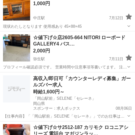
1,000円
中庄駅
7月12日
現状わたしとなります 使用感あり 45×88×45
岡山
倉敷市
中庄駅
収納家具
☆値下げ☆店2605-664 NITORI ローボード
GALLERY4 バス…
2,000円
弥生駅
7月11日
プロフィール確認必須です。 営業時間や注意事項等書いてます。 注意
⚠️ 当店はリサイクルショップの為、原則として 返品・交換や修理等の
岡山
倉敷市
弥生駅
収納家具
ローボード
高収入/即日可「カウンターレディ募集」ガー
対応は致しかねます。 家電等に関しましては、ご購入から３日以内に
ルズバー求人
商品の不備や故障があっ...
時給1,600円～
「岡山駅前」SELENE「セレーネ」
岡山県
スポンサー：求人ボックス
08月06日
【仕事内容】「「岡山駅前」SELENE「セレーネ」」でのお仕事は…
お客様に美味しいお酒を作ってご提供 一緒に楽しくお喋り これだけで
アルバイト・パート
☆値下げ☆サ2512-187 カリモク ロコニアシ
OK 対面接客なので、ナイトワークが初めての子でも安心ですよ! 「私
リーズ 電話台 マガジンラッ…
にできるかな…」と心配しなく...