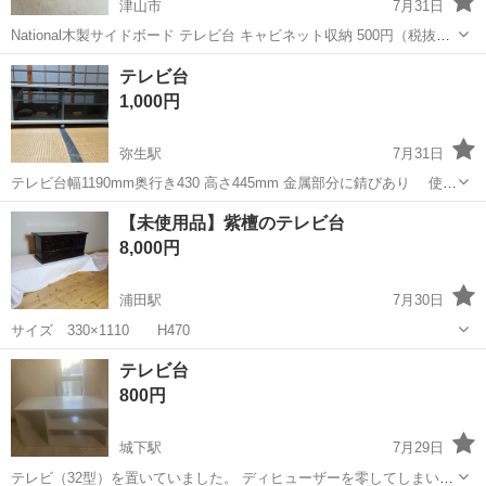
津山市
7月31日
National木製サイドボード テレビ台 キャビネット収納 500円（税抜）
／550円（税込） 落ち着いたブラウンカラーで、リビングやダイニン
岡山
津山市
収納家具
商品
テレビ台
グ、寝室などさまざまなお部屋に合わせやすいデザインです。 扉内は
1,000円
収納スペー...
弥生駅
7月31日
テレビ台幅1190mm奥行き430 高さ445mm 金属部分に錆びあり 使用
感あり 一部補修あり
岡山
倉敷市
弥生駅
収納家具
【未使用品】紫檀のテレビ台
8,000円
浦田駅
7月30日
サイズ 330×1110 H470
岡山
倉敷市
浦田駅
収納家具
テレビ台
800円
城下駅
7月29日
テレビ（32型）を置いていました。 ディヒューザーを零してしまいシ