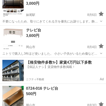
3,000円
妹尾駅
8月6日
不要になったため、取りにきてくれる方を優先にお譲りします。飾り
棚としても使用出来ます◎ お値下げいたしますので気軽に声をかけて
岡山
岡山市
妹尾駅
収納家具
IKEA
テレビ台
ください。
3,600円
岡山市
8月4日
ニトリで購入し3年ほど使いました。 小さい子供がいるため傷などが
あります。 ご了承ください🙇🏻‍♀️⋱ ※ペットはいません。 かすれた塗
岡山
岡山市
収納家具
【格安物件多数✨】家賃4万円以下多数
装や年月を経た木の質感など。味わい深いシャビーテイストを再現。
【保証人ナシ】賃貸物件多数掲載！
ナチュラルとホワイトの...
Ad
ニフティ不動産
0724-016 テレビ台
500円
岡山市
8月3日