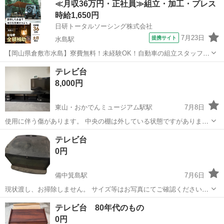
≪月収36万円・正社員≫組立・加工・プレス
幅110㎝×奥行40㎝×高さ46.5㎝ 状態 ：中古品の為細々傷があり
貸し出し
時給1,650円
ます。店頭でお確...
日研トータルソーシング株式会社
7月23日
提携サイト
水島駅
【岡山県倉敷市水島】寮費無料！未経験OK！自動車の組立スタッフ
《お仕事No.NS0089》 お仕事について 車の組立作業です。専用レール
岡山
倉敷市
水島駅
その他
テレビ台
に乗って流れてくる車の骨組みに、車内外の各部品・ハンドル・足回
8,000円
り・ドア・シートなどの各...
東山・おかでんミュージアム駅駅
7月8日
使用に伴う傷があります。 中央の棚は外している状態ですがありま
す。 チャイルドロックをつけているので剥がす際、引き出し正面は大
岡山
岡山市
東山・おかでんミュージアム駅駅
収納家具
テレビ台
丈夫だと思いますが横の方は剥がれるかもしれません。 引き渡しは組
天板
0円
み立てたままの状態になります。 以...
備中箕島駅
7月6日
現状渡し、お掃除しません。 サイズ等はお写真にてご確認ください。
こちらは内尾でお願いします。他の場所へは持ち運べません。 平日9
岡山
岡山市
備中箕島駅
収納家具
テレビ台 80年代のもの
時から15時まででお願いします。
0円