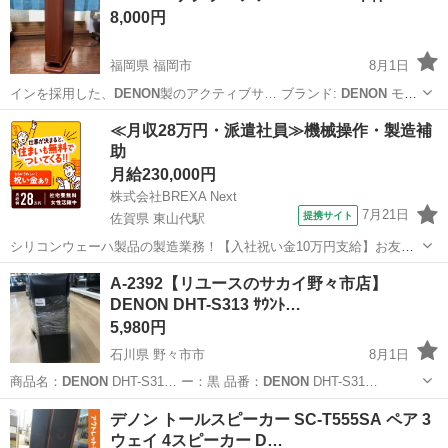
8,000円
福岡県 福岡市
8月1日
インを採用した、
DENON
製のアクティブサ… ブランド:
DENON
モデ
ル名: D…
福岡
福岡市
オーディオ
≪月収28万円・派遣社員≫機械操作・製造補
助
月給230,000円
株式会社BREXA Next
7月21日
提携サイト
佐賀県 東山代駅
シリコンウェーハ製品の製造業務！【入社祝い金10万円支給】お友達
やカップルとの応募OK◎年間休日129日＆休出なしでプライベート充
佐賀
伊万里市
東山代駅
その他
A-2392【リユースのサカイ野々市店】
実♪業務はクリーンルームで快適作業◎自社正社員登用制度あり★1食
DENON DHT-S313 ｻｳﾝﾄ…
300円～の格安食堂あり！《佐...
5,980円
石川県 野々市市
8月1日
商品名：
DENON
DHT-S31… ー：黒 品番：
DENON
DHT-S31…
石川
野々市市
オーディオ
DHT
デノン トールスピーカー SC-T555SA ペア 3
ウェイ 4スピーカー D…