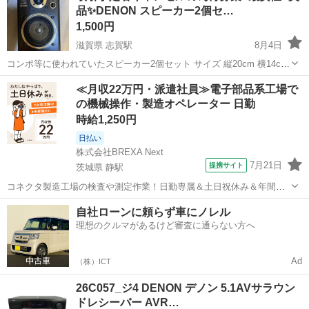
品✨DENON スピーカー2個セ…
1,500円
滋賀県 志賀駅
8月4日
コンポ等に使われていたスピーカー2個セット サイズ 縦20cm 横14cm
奥行13cm ⚠️注意事項⚠️ 定型文の方お断り 引き取り日 時間記載お願い
滋賀
大津市
志賀駅
オーディオ
DENON
≪月収22万円・派遣社員≫電子部品系工場で
します。 気持ちの良い取引お願い致します。 お値下げは出来ません。
の機械操作・製造オペレーター 日勤
時給1,250円
日払い
株式会社BREXA Next
7月21日
提携サイト
茨城県 静駅
コネクタ製造工場の検査や測定作業！日勤専属＆土日祝休み＆年間休
日128日★クリーンルーム内作業★マイカー通勤OK＆無料駐車場あり
茨城
常陸大宮市
静駅
その他
自社ローンに頼らず車にノレル
★就業先食堂利用可！日払い制度あり！《茨城県常陸大宮市》 人気の
理想のクルマがあるけど審査に通らない方へ
工場のお仕事 ◇コネクタ製造工...
Ad
（株）ICT
26C057_ジ4 DENON デノン 5.1AVサラウン
ドレシーバー AVR…