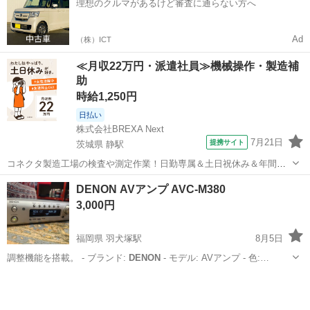
理想のクルマがあるけど審査に通らない方へ
Ad
（株）ICT
≪月収22万円・派遣社員≫機械操作・製造補
助
時給1,250円
日払い
株式会社BREXA Next
7月21日
提携サイト
茨城県 静駅
コネクタ製造工場の検査や測定作業！日勤専属＆土日祝休み＆年間休
日128日★クリーンルーム内作業★マイカー通勤OK＆無料駐車場あり
茨城
常陸大宮市
静駅
その他
DENON AVアンプ AVC-M380
★就業先食堂利用可！日払い制度あり！《茨城県常陸大宮市》 人気の
3,000円
工場のお仕事 ◇コネクタ製造工...
福岡県 羽犬塚駅
8月5日
調整機能を搭載。 - ブランド:
DENON
- モデル: AVアンプ - 色:…
福岡
筑後市
羽犬塚駅
映像プレーヤー、レコーダー
DENON