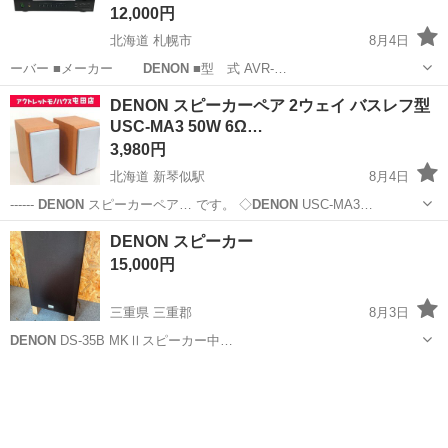
12,000円
北海道 札幌市
8月4日
ーバー ■メーカー
DENON
■型 式 AVR-…
北海道
札幌市
オーディオ
ファインドプレイス
DENON スピーカーペア 2ウェイ バスレフ型
USC-MA3 50W 6Ω…
3,980円
北海道 新琴似駅
8月4日
------
DENON
スピーカーペア… です。 ◇
DENON
USC-MA3…
北海道
札幌市
新琴似駅
オーディオ
DENON
DENON スピーカー
15,000円
三重県 三重郡
8月3日
DENON
DS-35B MKⅡスピーカー中…
三重
三重郡
オーディオ