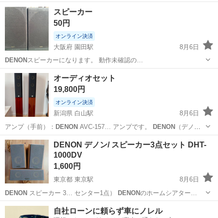
スピーカー
50円
オンライン決済
大阪府 園田駅
8月6日
DENON
スピーカーになります。 動作未確認の…
大阪
豊中市
園田駅
オーディオ
オーディオセット
19,800円
オンライン決済
新潟県 白山駅
8月6日
アンプ（手前）：
DENON
AVC-157… アンプです。
DENON
（デノ
ン）のスピ…
新潟
新潟市
白山駅
オーディオ
DALI
DENON デノン/ スピーカー3点セット DHT-
1000DV
1,600円
東京都 東京駅
8月6日
DENON
スピーカー 3… センター1点）
DENON
のホームシアター…
東京
渋谷区
東京駅
オーディオ
自社ローンに頼らず車にノレル