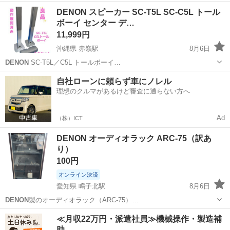
北海道
札幌市
新琴似駅
照明器具
DENON スピーカー SC-T5L SC-C5L トール
ボーイ センター デ…
11,999円
沖縄県 赤嶺駅
8月6日
DENON
SC-T5L／C5L トールボーイ…
沖縄
糸満市
赤嶺駅
オーディオ
自社ローンに頼らず車にノレル
理想のクルマがあるけど審査に通らない方へ
Ad
（株）ICT
DENON オーディオラック ARC-75（訳あ
り）
100円
オンライン決済
愛知県 鳴子北駅
8月6日
DENON
製のオーディオラック（ARC-75）…
愛知
名古屋市
鳴子北駅
収納家具
DENON
≪月収22万円・派遣社員≫機械操作・製造補
助