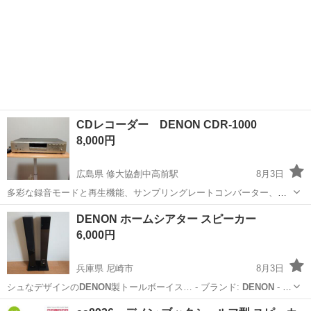
CDレコーダー DENON CDR-1000
8,000円
広島県 修大協創中高前駅
8月3日
多彩な録音モードと再生機能、サンプリングレートコンバーター、テ
キスト入力と表示機能、豊富なデジタル入力端子が特徴のちょっとマ
広島
広島市
修大協創中高前駅
オーディオ
DENON ホームシアター スピーカー
ニアックなデッキ サイズ （幅）434（高）100.5（奥行）285
6,000円
兵庫県 尼崎市
8月3日
シュなデザインの
DENON
製トールボーイス… - ブランド:
DENON
- タ
イプ: … C-T11SG
DENON
SC-T11S…
兵庫
尼崎市
オーディオ