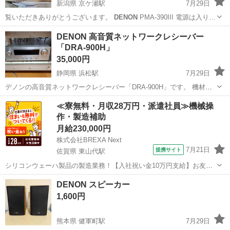
新潟県 京ケ瀬駅
7月29日
覧いただきありがとうございます。
DENON
PMA-390III 電源は入り…
新潟
阿賀野市
京ケ瀬駅
オーディオ
PMA
DENON 高音質ネットワークレシーバー
「DRA-900H」
35,000円
静岡県 浜松駅
7月29日
デノンの高音質ネットワークレシーバー「DRA-900H」です。 機材整
理のため、大切に使っていただける方にお譲りします。 定価121,000
静岡
浜松市
浜松駅
オーディオ
≪寮無料・月収28万円・派遣社員≫機械操
円の現行モデルで、音質・動作ともに良好です。 【商品の状態】 ・動
作・製造補助
作確認済み...
月給230,000円
株式会社BREXA Next
7月21日
提携サイト
佐賀県 東山代駅
シリコンウェーハ製品の製造業務！【入社祝い金10万円支給】お友達
やカップルとの応募OK◎年間休日129日＆休出なしでプライベート充
佐賀
伊万里市
東山代駅
その他
DENON スピーカー
実♪業務はクリーンルームで快適作業◎自社正社員登用制度あり★1食
1,600円
300円～の格安食堂あり！《佐...
熊本県 健軍町駅
7月29日