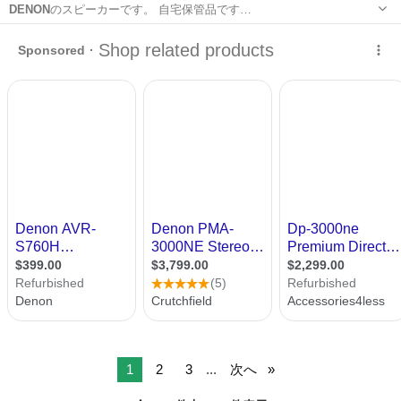
DENON
のスピーカーです。 自宅保管品です…
熊本
熊本市
健軍町駅
オーディオ
DENON
1
2
3
...
次へ