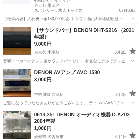
有限会社ドルフィン
東京都 墨田区
スポンサー：求人ボックス
07月03日
【仕事内容】入社祝い金150,000円あり シフト自由&未経験歓迎
・直
行直帰OK ・一部車・自転車・バイク通勤OK ・週1～OK ・日払い・
アルバイト・パート
【サウンドバー】DENON DHT-S216 （2021
週払いOK、現金手渡しも可能です! <仕事内容> 建築・土木工事現場
年製）
で...
9,000円
東京都 木場駅
8月2日
音響メーカーのデノン製サウンドバーです。 有名なモデルでテレビに
つないでいましたが、声も音も比較にならないくらい良くなりまし
東京
江東区
木場駅
家電
DENON AVアンプ AVC-1580
た。テレビの音質アップや、リビングで音楽を楽しみたい方に最適で
3,000円
す。上位モデルへの買い替えのための出品...
神奈川県 六浦駅
8月2日
ご覧になっていただきありがとうございます。 デノンのAV6.1チャン
ネルアンプとリモコンです。 アンプはテストトーンとアナログ音源で
神奈川
横須賀市
六浦駅
オーディオ
0613-351 DENON オーディオ機器 D-AZ03
6個のスピーカーとウーファーの音出し確認済みです。 リモコンは電
2004年製
源OFFボタンだけ反応があ...
1,000円
愛知県 名古屋市
8月1日