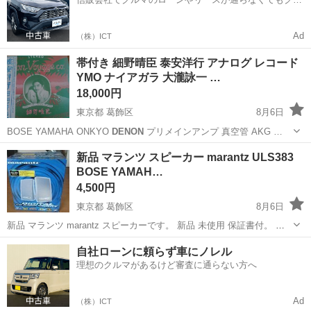
マをご利用いただけるサービスがあります！
Ad
（株）ICT
帯付き 細野晴臣 泰安洋行 アナログ レコード
YMO ナイアガラ 大瀧詠一 …
18,000円
東京都 葛飾区
8月6日
BOSE YAMAHA ONKYO
DENON
プリメインアンプ 真空管 AKG …
東京
葛飾区
本/CD/DVD
大瀧詠一
新品 マランツ スピーカー marantz ULS383
BOSE YAMAH…
4,500円
東京都 葛飾区
8月6日
新品 マランツ marantz スピーカーです。 新品 未使用 保証書付。 参
考価格 24800円。 型式 2ウェイ・バスレフ方式・ブックシェルフ型 出
東京
葛飾区
家電
marantz
自社ローンに頼らず車にノレル
力 15W+15W 周波数特性60Hz～20kHz DC入...
理想のクルマがあるけど審査に通らない方へ
Ad
（株）ICT