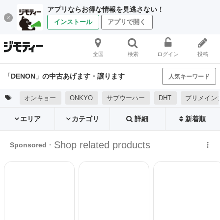
アプリならお得な情報を見逃さない！
インストール
アプリで開く
全国
検索
ログイン
投稿
「DENON」の中古あげます・譲ります
人気キーワード
オンキョー
ONKYO
サブウーハー
DHT
プリメイン
エリア
カテゴリ
詳細
新着順