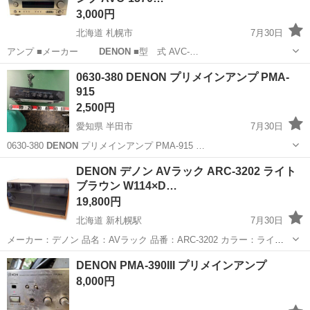
3,000円
北海道 札幌市
7月30日
アンプ ■メーカー
DENON
■型 式 AVC-…
北海道
札幌市
オーディオ
0630-380 DENON プリメインアンプ PMA-
915
2,500円
愛知県 半田市
7月30日
0630-380
DENON
プリメインアンプ PMA-915 …
愛知
半田市
オーディオ
PMA
DENON デノン AVラック ARC-3202 ライト
ブラウン W114×D…
19,800円
北海道 新札幌駅
7月30日
メーカー：デノン 品名：AVラック 品番：ARC-3202 カラー：ライト
ブラウン サイズ：W114×D50×H62㎝ 【中古品】 使用に伴う傷や擦れ
北海道
札幌市
新札幌駅
収納家具
D50
DENON PMA-390III プリメインアンプ
が見受けられます。目立ったダメージはございません。 ...
8,000円