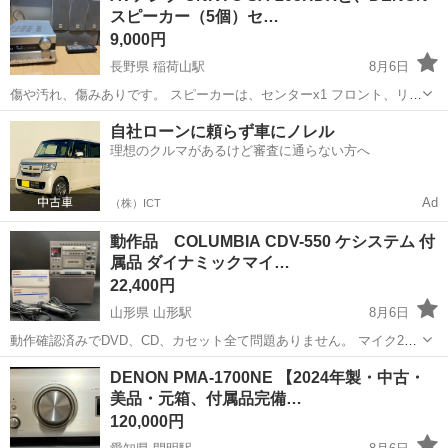
スピーカー（5個）セ…
9,000円
長野県 稲荷山駅
8月6日
傷や汚れ、傷みありです。 スピーカーは、センターx1 フロント、リア
各2個の5個セットです。 リモコンが付属します。 スピーカー配線がな
長野
千曲市
稲荷山駅
オーディオ
DENON
自社ローンに頼らず車にノレル
いため、通電確認のみしてます。 千曲市のコメリ更埴店駐車場でお取
理想のクルマがあるけど審査に通らない方へ
り引き希望です。
Ad
（株）ICT
動作品 COLUMBIA CDV-550 ケシステム 付
属品 ダイナミックマイ…
22,400円
山形県 山形駅
8月6日
動作確認済みでDVD、CD、カセット全て問題ありません。 マイク2本
もしっかり音が出ます。 経年劣化による傷、汚れ、スレによる塗装剥
山形
山形市
山形駅
オーディオ
DENON PMA-1700NE 【2024年製・中古・
がれ等見られます。 長期保管や使用の際の多少のスレや小キズ 汚れ、
美品・元箱、付属品完備…
など所々にあるものとお...
120,000円