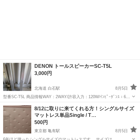
DENON トールスピーカーSC-T5L
3,000円
北海道 白石駅
8月5日
型番SC-T5L 商品情報WAY：2WAY/許容入力：120W/ｲﾝﾋﾟｰﾀﾞﾝｽ：6Ω/
再生周波数帯域：45Hz~90KHz/WxHxD：280x1060x270mm/重量：
北海道
札幌市
白石駅
オーディオ
8/12に取りに来てくれる方！シングルサイズ
5.2kg実寸 サイズ（cm）幅 28 高さ 1...
マットレス単品Single / T…
500円
東京都 亀有駅
8月5日
6年ほど使ったシングルサイズのマットレスです。 サイズは