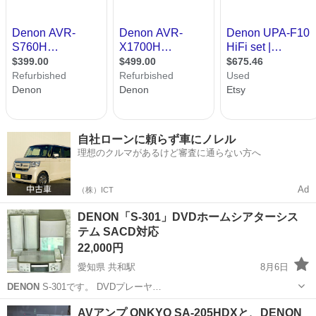
自社ローンに頼らず車にノレル
理想のクルマがあるけど審査に通らない方へ
Ad
（株）ICT
DENON「S-301」DVDホームシアターシス
テム SACD対応
22,000円
愛知県 共和駅
8月6日
DENON
S-301です。 DVDプレーヤ…
愛知
大府市
共和駅
家電
AVアンプ ONKYO SA-205HDXと、DENON