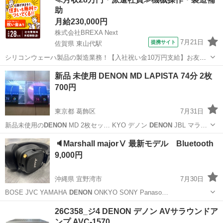
してましたら辛うじてラジオアンテナと測定マイクを見付けました。
助
●先ず最初に値引き交渉には一切応じ...
月給230,000円
株式会社BREXA Next
7月21日
提携サイト
佐賀県 東山代駅
シリコンウェーハ製品の製造業務！【入社祝い金10万円支給】お友達
やカップルとの応募OK◎年間休日129日＆休出なしでプライベート充
佐賀
伊万里市
東山代駅
その他
新品 未使用 DENON MD LAPISTA 74分 2枚
実♪業務はクリーンルームで快適作業◎自社正社員登用制度あり★1食
700円
300円～の格安食堂あり！《佐...
東京都 葛飾区
7月31日
新品未使用の
DENON
MD 2枚セッ… KYO デノン
DENON
JBL マラ…
東京
葛飾区
本/CD/DVD
DENON
🔈Marshall majorⅤ 最新モデル Bluetooth
9,000円
沖縄県 宜野湾市
7月30日
BOSE JVC YAMAHA
DENON
ONKYO SONY Panaso…
沖縄
宜野湾市
オーディオ
26C358_ジ4 DENON デノン AVサラウンドア
ンプ AVC-1570…