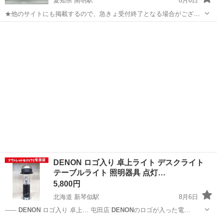
愛知県 開明駅
8月6日
★他のサイトにも掲載するので、急きょ受付終了となる場合がござい
ます。予めご了承ください。 手数料と送料がない為、設定価格はジモ
愛知
一宮市
開明駅
オーディオ
ティーの方が安くなっています。 おまけの付属もジモティーのみとな
っております。 デノンのプリ...
DENON ロゴ入り 卓上ライト デスクライト
テーブルライト 照明器具 点灯…
5,800円
北海道 新琴似駅
8月6日
------
DENON
ロゴ入り 卓上… 屯田店
DENON
のロゴが入った電…