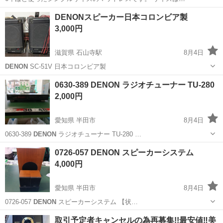
1950mm×970mm×200mm ブランドはおそらくsleepyの2〜3万円程の
東京
葛飾区
亀有駅
ベッド
Twin
DENONスピーカー日本コロンビア製
ものです。 薄いですがBOXシーツ1枚お付けします。 見た目は綺麗
3,000円
で...
滋賀県 石山寺駅
8月4日
DENON
SC-51V 日本コロンビア製
滋賀
大津市
石山寺駅
オーディオ
0630-389 DENON ラジオチューナー TU-280
2,000円
愛知県 半田市
8月4日
0630-389
DENON
ラジオチューナー TU-280 …
愛知
半田市
オーディオ
DENON
0726-057 DENON スピーカーシステム
4,000円
愛知県 半田市
8月4日
0726-057
DENON
スピーカーシステム 【状…
愛知
半田市
オーディオ
取引予定者キャンセルの為再募集!!最安値‼️美