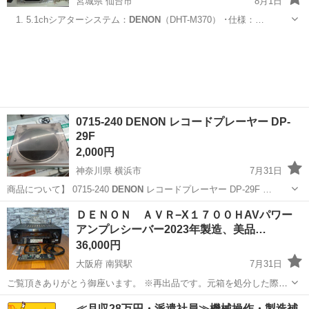
宮城県 仙台市
8月1日
1. 5.1chシアターシステム：
DENON
（DHT-M370） ･仕様：…
宮城
仙台市
オーディオ
0715-240 DENON レコードプレーヤー DP-
29F
2,000円
神奈川県 横浜市
7月31日
商品について】 0715-240
DENON
レコードプレーヤー DP-29F …
神奈川
横浜市
オーディオ
DENON
ＤＥＮＯＮ ＡＶＲ−X１７００ＨAVパワー
アンプレシーバー2023年製造、美品…
36,000円
大阪府 南巽駅
7月31日
ご覧頂きありがとう御座います。 ※再出品です。元箱を処分した際に
誤って一緒に説明書や付属品全てを処分だと思い込んでましたが整理
大阪
大阪市
南巽駅
オーディオ
≪月収28万円・派遣社員≫機械操作・製造補