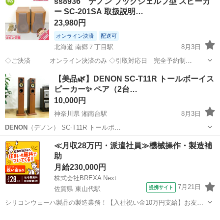
ss8936 デノン ブックシェルフ型 スピーカ
ー SC-201SA 取扱説明…
23,980円
オンライン決済
配送可
北海道 南郷７丁目駅
8月3日
◇ご決済 オンライン決済のみ ◇引取対応日 完全予約制
ご注文後メッセージにて日程相談 ◇対応時間 月曜
北海道
札幌市
南郷７丁目駅
オーディオ
【美品🌿‬】DENON SC-T11R トールボーイス
日 13:00～17:30 火～金 10:30～17:30 ...
ピーカー✨️ ペア（2台…
10,000円
神奈川県 湘南台駅
8月3日
DENON
（デノン） SC-T11R トールボ…
神奈川
藤沢市
湘南台駅
オーディオ
≪月収28万円・派遣社員≫機械操作・製造補
助
月給230,000円
株式会社BREXA Next
7月21日
提携サイト
佐賀県 東山代駅
シリコンウェーハ製品の製造業務！【入社祝い金10万円支給】お友達
やカップルとの応募OK◎年間休日129日＆休出なしでプライベート充
佐賀
伊万里市
東山代駅
その他