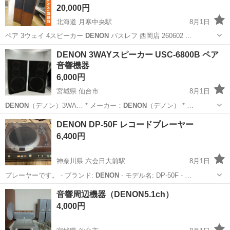
20,000円
北海道 月寒中央駅
8月1日
ペア 3ウェイ 4スピーカー
DENON
バスレフ 西岡店 260602 …
北海道
札幌市
月寒中央駅
オーディオ
DENON 3WAYスピーカー USC-6800B ペア
音響機器
6,000円
宮城県 仙台市
8月1日
DENON
（デノン）3WA… * メーカー：
DENON
（デノン） * …
宮城
仙台市
オーディオ
DENON DP-50F レコードプレーヤー
6,400円
神奈川県 六会日大前駅
8月1日
プレーヤーです。 - ブランド:
DENON
- モデル名: DP-50F - …
神奈川
藤沢市
六会日大前駅
オーディオ
音響周辺機器（DENON5.1ch）
4,000円