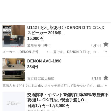
実♪業務はクリーンルームで快適作業◎自社正社員登用制度あり★1食
300円～の格安食堂あり！《佐...
U142 〇少し訳あり〇 DENON D-T1 コンポ
スピーカー 2018年…
15,000円
愛知県 春日井市
8月2日
メーカー ：
DENON
品番 ：… 麗です。
DENON
D-T1は、コ…
愛知
春日井市
オーディオ
DENON AVC-1890
384円
東京都 武蔵大和駅
8月2日
電源入るけどすぐにStandby スイッチ赤点灯して動かないです。 修理
できる方、部品取り方どうぞ宜しくお願いします。
東京
東大和市
武蔵大和駅
オーディオ
交通誘導・イベント警備/採用率98%/履歴書不
要/週1～OK/日払い現金手渡しO…
日給1万円～1万3,000円