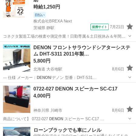
時給1,250円
日払い
株式会社BREXA Next
7月21日
提携サイト
茨城県 静駅
コネクタ製造工場の検査や測定作業！日勤専属＆土日祝休み＆年間休
日128日★クリーンルーム内作業★マイカー通勤OK＆無料駐車場あり
茨城
常陸大宮市
静駅
その他
DENON フロントサラウンドシアターシステ
★就業先食堂利用可！日払い制度あり！《茨城県常陸大宮市》 人気の
ム DHT-S311 2011年製…
工場のお仕事 ◇コネクタ製造工...
5,800円
北海道 大谷地駅
8月6日
--- 仕様 メーカー：
DENON
/デノン 型番：DHT-S31…
北海道
札幌市
大谷地駅
オーディオ
0722-027 DENON スピーカー SC-C17
4,000円
神奈川県 川崎市
8月6日
商品について】 0722-027
DENON
スピーカー SC-C17 …
神奈川
川崎市
オーディオ
DENON
ローンブラックでも車にノレル
信販会社でクルマのローンやリースが通らなくてもクル