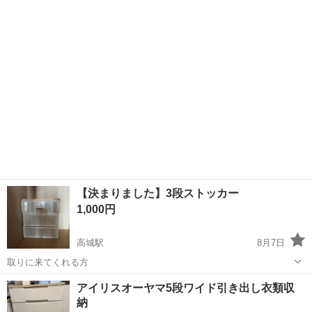
様の服が沢山ある方はおすすめです 〇サイズ 縦、約180cm 横、約
95cm 幅、約40cmでし...
【決まりました】3段ストッカー
1,000円
高城駅
8月7日
取りに来てくれる方
大分
大分市
高城駅
収納家具
アイリスオーヤマ5段ワイド引き出し衣類収
納