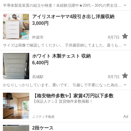
半導体製造装置の組立や検査！未経験活躍中★20代～30代の男女活躍
中★ワンルーム寮完備！赴任旅費会社負担！マイカー通勤OK！無料駐
熊本
その他
アイリスオーヤマ4段引き出し洋服収納
車場あり！正社員登用あり！《熊本県菊池郡大津町》 人気の工場のお
3,000円
仕事 ◇半導体製造装置の組立...
杵築市
8月7日
サイズは画像で確認してください。 子供服収納してました。違うもの
を使い出さしたので出品します。
大分
杵築市
収納家具
ホワイト 木製チェスト 収納
6,400円
高城駅
8月7日
かなりしっかりしています。重いです。 引越しで不要になった為出品
いたします。 使用に問題ございません。 画像2枚目 ボールペンがすこ
大分
大分市
高城駅
収納家具
チェスト
【格安物件多数✨】家賃4万円以下多数
しついています。 ノークレームノーリターン
【保証人ナシ】賃貸物件多数掲載！
Ad
ニフティ不動産
2段ケース