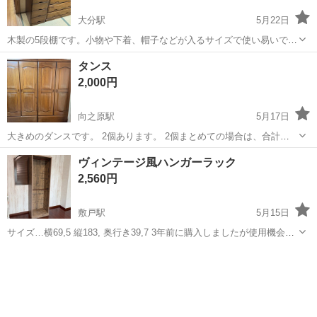
大分駅
5月22日
木製の5段棚です。小物や下着、帽子などが入るサイズで使い易いで
す。 まだ現役で使ってますが、収納が多いのでお譲りします。
大分
大分市
大分駅
収納家具
タンス
タンス
2,000円
向之原駅
5月17日
大きめのダンスです。 2個あります。 2個まとめての場合は、合計
3000円でかまいません。 大型のため、搬出などはお手伝いしますが現
大分
由布市
向之原駅
収納家具
タンス
ヴィンテージ風ハンガーラック
地にとりに来ていただける方のみお願いします。 他にも出品してます
2,560円
ので、まとめてお取引でき...
敷戸駅
5月15日
サイズ…横69,5 縦183, 奥行き39,7 3年前に購入しましたが使用機会が
なく出品いたします。 上下に服をかけて収納できるので、収納量は多
大分
大分市
敷戸駅
収納家具
ヴィンテージ
いです。 使用頻度が少なかったため、目立つ汚れやキズもなく比較的
綺麗な状態です。