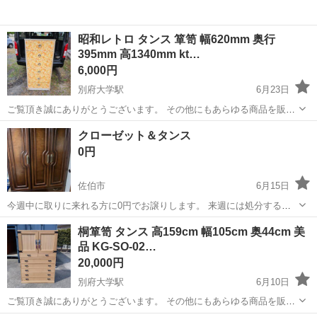
昭和レトロ タンス 箪笥 幅620mm 奥行
395mm 高1340mm kt…
6,000円
別府大学駅
6月23日
ご覧頂き誠にありがとうございます。 その他にもあらゆる商品を販売
しております。 よろしければ商品一覧ページをご覧下さい(^-^)
大分
別府市
別府大学駅
収納家具
商品
クローゼット＆タンス
https://jmty.jp/s/profiles/60ae33e186b27139d1...
0円
佐伯市
6月15日
今週中に取りに来れる方に0円でお譲りします。 来週には処分するの
で、「欲しいなぁ」と思ったら問い合わせして下さい😊 時間が合えば
大分
佐伯市
収納家具
桐箪笥 タンス 高159cm 幅105cm 奥44cm 美
積み込みのお手伝いはします。
品 KG-SO-02…
20,000円
別府大学駅
6月10日
ご覧頂き誠にありがとうございます。 その他にもあらゆる商品を販売
しております。 よろしければ商品一覧ページをご覧下さい(^-^)