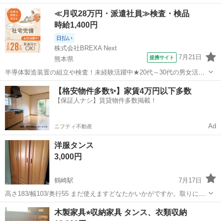
135/奥行42.5/幅86.5
大分
大分市
鶴崎駅
収納家具
タンス
≪月収28万円・派遣社員≫検査・検品
時給1,400円
日払い
株式会社BREXA Next
7月21日
提携サイト
熊本県
半導体製造装置の組立や検査！未経験活躍中★20代～30代の男女活躍
中★ワンルーム寮完備！赴任旅費会社負担！マイカー通勤OK！無料駐
熊本
その他
【格安物件多数✨】家賃4万円以下多数
車場あり！正社員登用あり！《熊本県菊池郡大津町》 人気の工場のお
【保証人ナシ】賃貸物件多数掲載！
仕事 ◇半導体製造装置の組立...
Ad
ニフティ不動産
洋服タンス
3,000円
鶴崎駅
7月17日
高さ183/幅103/奥行55 まだ使えますどなたかいかがですか。取りに来
ていただける方。
大分
大分市
鶴崎駅
収納家具
タンス
木製家具⭐︎収納家具 タンス、衣類収納