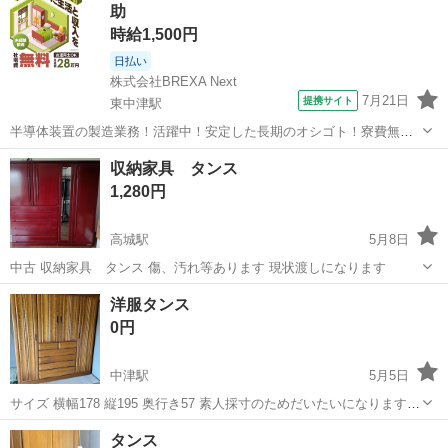
助
ただき、商品...
時給1,500円
日払い
株式会社BREXA Next
7月21日
提携サイト
東中津駅
半導体装置の製造業務！活躍中！安定した長期のオシゴト！寮費無料
★赴任旅費会社負担◎20代～40代の男性活躍中★未経験活躍中！高時
大分
中津市
東中津駅
その他
収納家具 タンス
給1,500円！《大分県中津市》 人気の工場のお仕事 ◇半導体装置内部
1,280円
のシート製造◇ ＊クリー...
高城駅
5月8日
中古 収納家具 タンス 傷、汚れ等あります 現状渡しになります
大分
大分市
高城駅
収納家具
タンス
洋服タンス
0円
中津駅
5月5日
サイズ 横幅178 縦195 奥行き57 素人採寸のためだいたいになります。
大分県国東市の実家に取りに来て運搬してくださる方いらっしゃいま
大分
中津市
中津駅
収納家具
タンス
タンス
したらよろしくお願いいたします