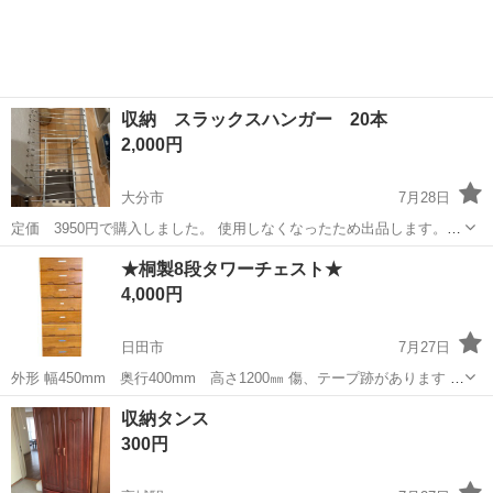
収納 スラックスハンガー 20本
2,000円
大分市
7月28日
定価 3950円で購入しました。 使用しなくなったため出品します。
キャスター付きで移動が容易な、最大20本のスラックスを効率的に収
大分
大分市
収納家具
★桐製8段タワーチェスト★
納できるスチール製ハンガーラックです。 - 製品タイプ: スラックスハ
4,000円
ンガー - 収納本...
日田市
7月27日
外形 幅450mm 奥行400mm 高さ1200㎜ 傷、テープ跡があります 一
段目の引き出しが落ちて、二段目が少し開きにくいです ⚠️お取引につ
大分
日田市
収納家具
タワーチェスト
収納タンス
いて⚠️ ・お取引場所は弊社倉庫です（日田市中釣町） ・お引...
300円