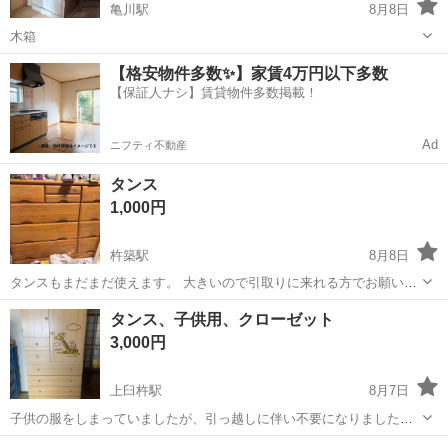
亀川駅
8月8日
木箱
大分
別府市
亀川駅
収納家具
木箱
【格安物件多数✨】家賃4万円以下多数
【保証人ナシ】賃貸物件多数掲載！
Ad
ニフティ不動産
タンス
1,000円
杵築駅
8月8日
タンスもまだまだ使えます。 大きいので引取りに来れる方でお願いし
ます。 22.23の土日で取りに来るでも対応出来ます 最終8月28日までに
大分
杵築市
杵築駅
収納家具
タンス、子供用、クローゼット
引取りに来てくれる方でお願いします、 引越しの荷造り途中のため 部
3,000円
屋が散らかってま...
上臼杵駅
8月7日
子供の服をしまっていましたが、引っ越しに伴い不要になりましたの
でお譲り先を探しております。 結構な量の服を仕舞えますので、お子
大分
臼杵市
上臼杵駅
収納家具