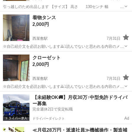
引っ越しのため出品します 【サイズ】 高さ 130センチ 幅 85
センチ 奥行き 44センチ 素人計測ですのでご了承ください。 【特
大分
大分市
鶴崎駅
収納家具
着物タンス
徴】 天板汚れあり。引き出しの中、シミあり。 【注意事項】...
2,000円
西屋敷駅
7月31日
※自己紹介文を必読お願いします🙇⤵️読んでないと思われる内容のメッ
セージには返信しません。 開き戸内が着物収納になってます。 2段目
大分
宇佐市
西屋敷駅
収納家具
タンス
クローゼット
左右の引き出し 3段目～７段目は普通の引き出し 大型家具の為配送車
2,000円
両+力自慢の男性2名程...
西屋敷駅
7月31日
※自己紹介文を必読お願いします🙇⤵️読んでないと思われる内容のメッ
セージには返信しません。 大型家具の為配送車両+力自慢の男性2名程
大分
宇佐市
西屋敷駅
収納家具
クローゼット
【未経験OK🚚】月収30万↑中型免許ドライバ
が受け取り時必須となります。 お渡し迄に中は整理しておきます。 ハ
ー募集
ンガーはこちらに載せ...
完全週休2日で安定転職
Ad
ドライバーダイレクト
≪月収28万円・派遣社員≫機械操作・製造補