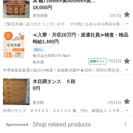
具 幅735mm×奥400mm×高…
18,000円
東別府駅
3月7日
ご覧頂き誠にありがとうございます。 その他にもあらゆる商品を販売
しております。 よろしければ商品一覧ページをご覧下さい(^-^)
大分
別府市
東別府駅
収納家具
からくり
≪入寮・月収28万円・派遣社員≫検査・検品
https://jmty.jp/s/profiles/60ae33e186b27139d1...
時給1,400円
日払い
株式会社BREXA Next
7月21日
提携サイト
熊本県
半導体製造装置の組立や検査！未経験活躍中★20代～30代の男女活躍
中★ワンルーム寮完備！赴任旅費会社負担！マイカー通勤OK！無料駐
熊本
その他
木目調タンス ５段
車場あり！正社員登用あり！《熊本県菊池郡大津町》 人気の工場のお
0円
仕事 ◇半導体製造装置の組立...
東京駅
2月21日
外周りサイズ ８９✕４３．５✕１３５ 傷、汚れ、破損あり １０年く
らい使っていました。 取っ手３個取れてます。 使わなくなったので、
大分
玖珠郡
東京駅
収納家具
取っ手
出品します。 ご自身で運び出せる方に限らせていただきます。よろし
くお願いします。