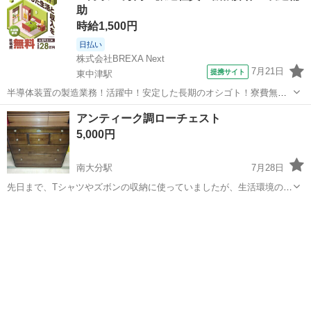
助
時給1,500円
日払い
株式会社BREXA Next
7月21日
提携サイト
東中津駅
半導体装置の製造業務！活躍中！安定した長期のオシゴト！寮費無料
★赴任旅費会社負担◎20代～40代の男性活躍中★未経験活躍中！高時
大分
中津市
東中津駅
その他
アンティーク調ローチェスト
給1,500円！《大分県中津市》 人気の工場のお仕事 ◇半導体装置内部
5,000円
のシート製造◇ ＊クリー...
南大分駅
7月28日
先日まで、Tシャツやズボンの収納に使っていましたが、生活環境の変
化に伴い、手放すことにしました。 購入時に貼付けされたであろうシ
大分
大分市
南大分駅
収納家具
ローチェスト
ールをみる限り、それなりに古いものだと思われます。岡製作所との
記載があります。また、正面一番上の...