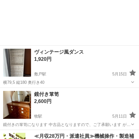
ヴィンテージ風ダンス
1,920円
敷戸駅
5月15日
横79,5 縦180 奥行き40
大分
大分市
敷戸駅
収納家具
ヴィンテージ
鏡付き箪笥
2,600円
牧駅
5月11日
鏡付きの箪笥になります 中古品となりますので、ご了承願います がた
つきなどはありません。 棚部分高さ 86cm 鏡部分高さ 77cm 横
大分
大分市
牧駅
収納家具
箪笥
≪月収28万円・派遣社員≫機械操作・製造補
幅 140cm 奥行き 47cm 取引は萩原の自宅まで、来てい