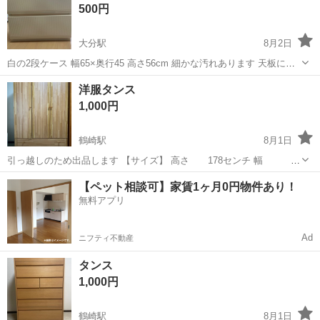
500円
大分駅
8月2日
白の2段ケース 幅65×奥行45 高さ56cm 細かな汚れあります 天板に亀
裂あります 問題なく使用できます よろしくお願いします
大分
大分市
大分駅
収納家具
洋服タンス
1,000円
鶴崎駅
8月1日
引っ越しのため出品します 【サイズ】 高さ 178センチ 幅
115センチ 奥行き 60センチ 素人計測ですのでご了承ください。 【特
大分
大分市
鶴崎駅
収納家具
タンス
【ペット相談可】家賃1ヶ月0円物件あり！
徴】 1箇所扉が閉まらないです。現状渡しです。 下部の引き出...
無料アプリ
Ad
ニフティ不動産
タンス
1,000円
鶴崎駅
8月1日