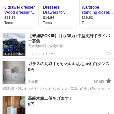
【未経験OK🚚】月収30万↑中型免許ドライバ
ー募集
完全週休2日で安定転職
Ad
ドライバーダイレクト
ガラスの丸取手がかわいいおしゃれ白タンス
0円
中津駅
8月9日
幅67☓高さ97のしっかりしたタイプのタンス（写真の左側の高い方のタ
ンスになります） ガラスの丸取手がとても可愛くて両方で購入しまし
大分
中津市
中津駅
収納家具
ガラス
高級木箱二個あげます！
た。 引っ越しの際に2か所取手の丸ガラスがとれてますが、使用に問
0円
題はなく使っていました。...