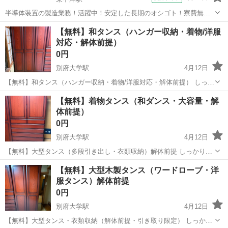
半導体装置の製造業務！活躍中！安定した長期のオシゴト！寮費無料
★赴任旅費会社負担◎20代～40代の男性活躍中★未経験活躍中！高時
大分
中津市
東中津駅
その他
【無料】和タンス（ハンガー収納・着物/洋服
給1,500円！《大分県中津市》 人気の工場のお仕事 ◇半導体装置内部
対応・解体前提）
のシート製造◇ ＊クリー...
0円
別府大学駅
4月12日
【無料】和タンス（ハンガー収納・着物/洋服対応・解体前提） しっか
りした作りの木製タンスです。着物の保管に使われていたタンスです
大分
別府市
別府大学駅
収納家具
タンス
【無料】着物タンス（和ダンス・大容量・解
が、ハンガーパイプ付きで洋服の収納にも使えます。上下2段で収納で
体前提）
きるタイプです。中古品のためキズ...
0円
別府大学駅
4月12日
【無料】大型タンス（多段引き出し・衣類収納）解体前提 しっかりし
た作りの木製タンスです。引き出しが多く、衣類を分けて収納できる
大分
別府市
別府大学駅
収納家具
タンス
【無料】大型木製タンス（ワードローブ・洋
タイプです。上部には棚やトレーがあり、小物や衣類の整理にも便利
服タンス）解体前提
です。サイズ（約）高さ195cm、横...
0円
別府大学駅
4月12日
【無料】大型タンス・衣類収納（解体前提・引き取り限定） しっかり