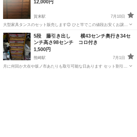
12,000円
賀来駅
7月10日
大型家具タンスのセット販売します😊 ひと竿でこの値段お安くお譲り
します。
大分
大分市
賀来駅
収納家具
タンス
5段 藤引き出し 横43センチ奥行き34セ
ンチ高さ98センチ コロ付き
1,500円
熊崎駅
7月1日
月に何回か大在や坂ノ市あたりも取引可能な日あります セット割引あ
ります 動物買ってません タバコ吸いません できれば平日、土曜日午
大分
臼杵市
熊崎駅
収納家具
後希望です 中古品は完璧を求める方はご遠慮ください 中古の理解でき
る方 子供服や雑...