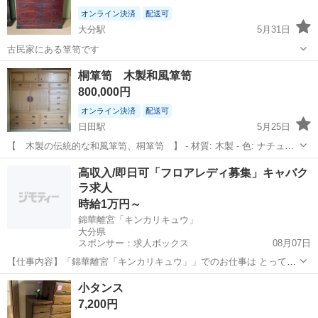
オンライン決済
配送可
大分駅
5月31日
古民家にある箪笥です
大分
大分市
大分駅
収納家具
古民家
桐箪笥 木製和風箪笥
800,000円
オンライン決済
配送可
日田駅
5月25日
【 木製の伝統的な和風箪笥、桐箪笥 】 - 材質: 木製 - 色: ナチュラ
ル - 引き出しの数: 12 - デザイン: 伝統的な和風デザイン - 特徴: 中央に
大分
日田市
日田駅
収納家具
桐箪笥
高収入/即日可「フロアレディ募集」キャバク
装飾的な金具 ご覧いただきありがとうございます。 ※質問...
ラ求人
時給1万円～
錦華離宮「キンカリキュウ」
大分県
スポンサー：求人ボックス
08月07日
【仕事内容】「錦華離宮「キンカリキュウ」」でのお仕事は とっても
カンタンです! お客様と楽しくお話ししながら、 ロックや水割りなど
アルバイト・パート
小タンス
のお酒をお作りするだけ! 難しいスキルや経験は必要ありません 未経
7,200円
験者さんでもすぐに覚えることができ...