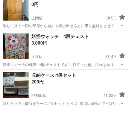
0円
上岡駅
5月5日
取りに来て一階の部屋から自力で運び出せる方に限り無料とさせてい
ただきます。 写真の大きさは大体の目安です。奥行きは55センチほど
大分
佐伯市
上岡駅
収納家具
タンス
妖怪ウォッチ 4段チェスト
になります。 しっかりした作りですのでそれなりに重たいと思いま
3,000円
す。 受け渡しが決まりましたら詳し...
大在駅
5月4日
妖怪ウォッチの可愛い4段チェストです！ 目立った傷、汚れはありま
せん。
大分
大分市
大在駅
収納家具
妖怪ウォッチ
収納ケース 4個セット
200円
中判田駅
4月23日
折りたたみ可能収納ケース 4個セット サイズ: 縦26cm(長いでっぱり
35cm) 横40cm 高さ25cm 折りたたみ可能 素材: 不織布と厚紙 自立し
大分
大分市
中判田駅
収納家具
ケース
ます。重ねることも可能ですが、これ...