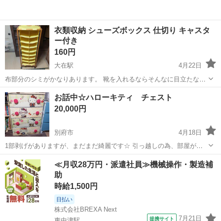
衣類収納 シューズボックス 仕切り キャスタ
ー付き
160円
大在駅
4月22日
布部分のシミがかなりあります。 靴を入れるならそんなに目立たない
かなとは思いますが、気になる方は購入をお控えください。 縦約
大分
大分市
大在駅
収納家具
シューズボックス
お話中☆ハローキティ チェスト
34cm×横約44cm×高さ約120cm ・HIヒロセ大在店の駐車場に取りに来
20,000円
られる方 ・お...
別府市
4月18日
1部剥げがありますが、まだまだ綺麗です☆ 引っ越しの為、部屋が狭
いのでスペースがなく、泣く泣く手放します。 キティちゃん好きな方
大分
別府市
収納家具
ハローキティ
≪月収28万円・派遣社員≫機械操作・製造補
に使って頂けると嬉しいです。 気になる方、コメント下さい
助
時給1,500円
日払い
株式会社BREXA Next
7月21日
提携サイト
東中津駅