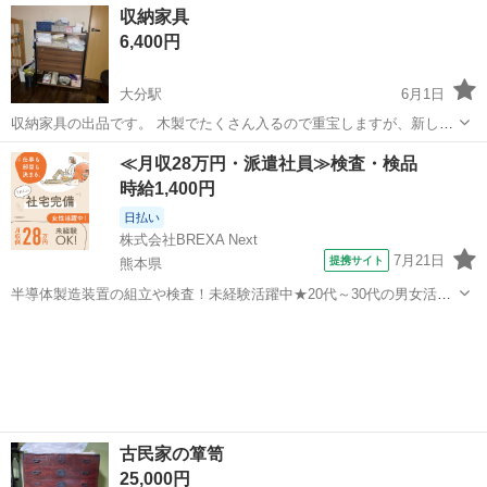
大分
別府市
別府大学駅
収納家具
商品
収納家具
https://jmty.jp/s/profiles/60ae33e186b27139d1...
6,400円
大分駅
6月1日
収納家具の出品です。 木製でたくさん入るので重宝しますが、新しい
家具を新調しましたのでお安くお譲りします。 ご自身でカスタムでき
大分
大分市
大分駅
収納家具
木製
≪月収28万円・派遣社員≫検査・検品
るタイプです。
時給1,400円
日払い
株式会社BREXA Next
7月21日
提携サイト
熊本県
半導体製造装置の組立や検査！未経験活躍中★20代～30代の男女活躍
中★ワンルーム寮完備！赴任旅費会社負担！マイカー通勤OK！無料駐
熊本
その他
車場あり！正社員登用あり！《熊本県菊池郡大津町》 人気の工場のお
仕事 ◇半導体製造装置の組立...
古民家の箪笥
25,000円