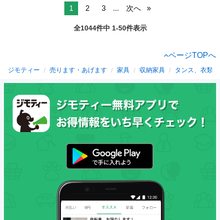
1
2
3
...
次へ
全1044件中 1-50件表示
ページTOPへ
ジモティー
売ります・あげます
家具
収納家具
タンス、衣類収