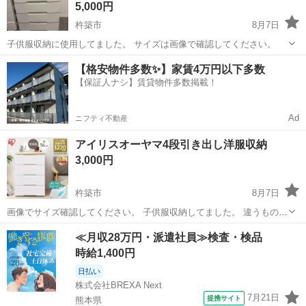
5,000円
杵築市
8月7日
子供服収納に使用してました。 サイズは画像で確認してください。
大分
杵築市
収納家具
アイリスオーヤマ
【格安物件多数✨】家賃4万円以下多数
【保証人ナシ】賃貸物件多数掲載！
Ad
ニフティ不動産
アイリスオーヤマ4段引き出し洋服収納
3,000円
杵築市
8月7日
画像でサイズ確認してください。 子供服収納してました。 違うものを
使いだしたので出品です。
大分
杵築市
収納家具
アイリスオーヤマ
≪月収28万円・派遣社員≫検査・検品
時給1,400円
日払い
株式会社BREXA Next
7月21日
提携サイト
熊本県