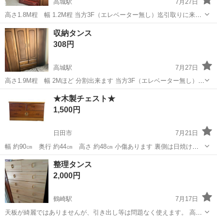
高城駅
7月27日
高さ1.8M程 幅 1.2M程 当方3F（エレベーター無し）迄引取りに来て
頂ける方、お願いします。
大分
大分市
高城駅
収納家具
タンス
収納タンス
308円
高城駅
7月27日
高さ1.9M程 幅 2Mほど 分割出来ます 当方3F（エレベーター無し）迄
引取りに来て頂ける方、お願いします。
大分
大分市
高城駅
収納家具
タンス
★木製チェスト★
1,500円
日田市
7月21日
幅 約90㎝ 奥行 約44㎝ 高さ 約48㎝ 小傷あります 裏側は日焼けあ
ります 引き出しは少し固いです ⚠️お取引について⚠️ ・お取引場所は
大分
日田市
収納家具
チェスト
整理タンス
弊社倉庫です（日田市中釣町） ・お引き取り日時の早い方を優先さ
2,000円
せ...
鶴崎駅
7月17日
天板が綺麗ではありませんが、引き出し等は問題なく使えます。 高さ