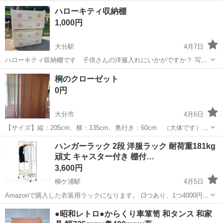
した作りの木製タンスです。収納力があり、衣類などたくさん入りま
大分
別府市
別府大学駅
収納家具
タンス
ハローキティ収納棚
す。サイズ（約）高さ195cm、横幅85cm、奥行き58cm。中古品のた
1,000円
めキズや使用感ありますが使...
大分駅
4月7日
ハローキティ収納棚です 子供さんの洋服入れにいかがですか？ 写真
のところ傷が入っていますので、お安くお譲りします。古い物です。
大分
大分市
大分駅
収納家具
ハローキティ
桐のクローゼット
ご理解の程よろしくお願いします🙇‍♀️
0円
大分市
4月6日
【サイズ】縦：205cm、横：135cm、奥行き：60cm （大体です）
【傷などの状態】とくに目立った傷はありません。 【アピールポイン
大分
大分市
収納家具
クローゼット
ハンガーラック 2段 洋服ラック 耐荷重181kg
ト】状態はいいのでまだまだ使えます！ 分割出来ます。 よろしくおね
頑丈 キャスター付き 棚付…
がいします。
3,600円
柳ケ浦駅
4月5日
Amazonで購入した衣装用ラックになります。 (3つあり、1つ4000円で
す) https://amzn.asia/d/jbMECeX ⬆️ こちらが公式サイトになります。
大分
宇佐市
柳ケ浦駅
収納家具
ラック
●昭和レトロ●からくり車箪笥 和タンス 和家
組み立てていましたが分解しているので、 分解...