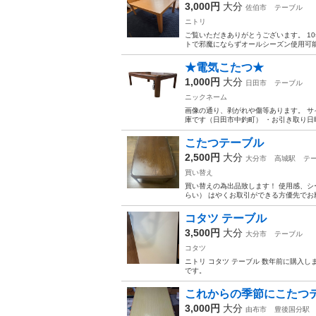
3,000円
大分
佐伯市
テーブル
ニトリ
ご覧いただきありがとうございます。 1
トで邪魔にならずオールシーズン使用可能で
★電気こたつ★
1,000円
大分
日田市
テーブル
ニックネーム
画像の通り、剥がれや傷等あります。 サイ
庫です（日田市中釣町） ・お引き取り日時
こたつテーブル
2,500円
大分
大分市
高城駅
テ
買い替え
買い替えの為出品致します！ 使用感、シール跡
らい） はやくお取引ができる方優先でお願いし
コタツ テーブル
3,500円
大分
大分市
テーブル
コタツ
ニトリ コタツ テーブル 数年前に購入
です。
これからの季節にこたつ
3,000円
大分
由布市
豊後国分駅