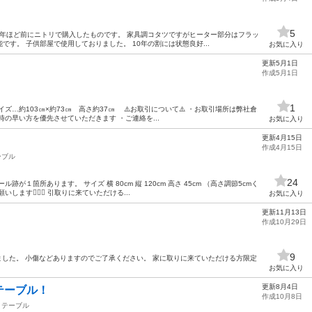
5
0年ほど前にニトリで購入したものです。 家具調コタツですがヒーター部分はフラッ
す。 子供部屋で使用しておりました。 10年の割には状態良好...
お気に入り
更新5月1日
作成5月1日
1
ズ…約103㎝×約73㎝ 高さ約37㎝ ⚠️お取引について⚠️ ・お取引場所は弊社倉
の早い方を優先させていただきます ・ご連絡を...
お気に入り
更新4月15日
作成4月15日
ーブル
24
が１箇所あります。 サイズ 横 80cm 縦 120cm 高さ 45cm （高さ調節5cmく
ます🙇🏻‍♀️ 引取りに来ていただける...
お気に入り
更新11月13日
作成10月29日
9
しました。 小傷などありますのでご了承ください。 家に取りに来ていただける方限定
お気に入り
更新8月4日
テーブル！
作成10月8日
テーブル