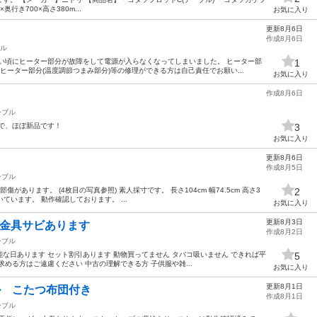
奥行き700×高さ380m...
お気に入り
更新8月6日
作成8月6日
ル
い頃にヒーター部分が故障をして電源が入らなくなってしまいました。 ヒーター部
1
ヒーター部分(温度調節つまみ部分)等の修理ができる方は自己責任でお願い...
お気に入り
作成8月6日
ーブル
で、ほぼ新品です！
3
お気に入り
更新8月6日
作成8月5日
ーブル
があります。 (4枚目の写真参照) 素人採寸です。 長さ104cm 幅74.5cm 高さ3
2
いています。 動作確認しております。 ...
お気に入り
更新8月3日
 金具サビあります
作成8月2日
ーブル
な日あります セット割引あります 動物買ってません タバコ吸いません できれば平
5
める方はご遠慮ください 中古の理解できる方 子供服や雑...
お気に入り
更新8月1日
ル こたつ布団付き
作成8月1日
ーブル