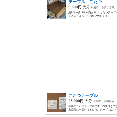
テーブル こたつ
3,500円
大分
別府市
別府大学駅
縦80cm横120cm高さ36cmこたつ
できる方よろしくお願い致します。
こたつテーブル
25,000円
大分
大分市
古国府駅
山善のこたつテーブルです。布団付きで
出品前に一度付けました。テーブルは半年