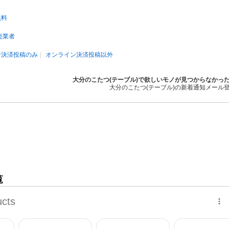
無料
売業者
ン決済投稿のみ
オンライン決済投稿以外
大分のこたつ(テーブル)で欲しいモノが見つからなかっ
大分のこたつ(テーブル)の新着通知メール
覧