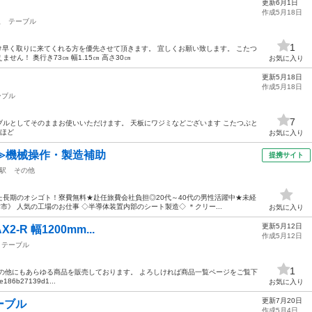
更新6月1日
作成5月18日
駅
テーブル
1
け早く取りに来てくれる方を優先させて頂きます。 宜しくお願い致します。 こたつ
ん！ 奥行き73㎝ 幅1.15㎝ 高さ30㎝
お気に入り
更新5月18日
作成5月18日
ーブル
7
はテーブルとしてそのままお使いいただけます。 天板にワジミなどございます こたつぶと
円ほど
お気に入り
≫機械操作・製造補助
提携サイト
駅
その他
長期のオシゴト！寮費無料★赴任旅費会社負担◎20代～40代の男性活躍中★未経
津市》 人気の工場のお仕事 ◇半導体装置内部のシート製造◇ ＊クリー...
お気に入り
更新5月12日
X2-R 幅1200mm...
作成5月12日
テーブル
1
の他にもあらゆる商品を販売しております。 よろしければ商品一覧ページをご覧下
33e186b27139d1...
お気に入り
更新7月20日
ーブル
作成5月4日