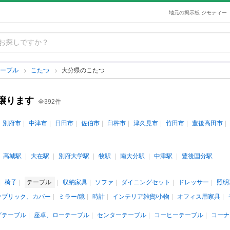
地元の掲示板 ジモティー
テーブル
こたつ
大分県のこたつ
譲ります
全392件
別府市
中津市
日田市
佐伯市
臼杵市
津久見市
竹田市
豊後高田市
高城駅
大在駅
別府大学駅
牧駅
南大分駅
中津駅
豊後国分駅
椅子
テーブル
収納家具
ソファ
ダイニングセット
ドレッサー
照明
ァブリック、カバー
ミラー/鏡
時計
インテリア雑貨/小物
オフィス用家具
グテーブル
座卓、ローテーブル
センターテーブル
コーヒーテーブル
コーナ