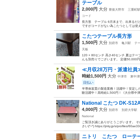
テーブル
2,000円
大分
豊後大野市
三重町
コード
長方形 テーブル 6月末まで、出来るだ
ですがコードがない為こたつとしては使えませ
こたつテーブル長方形
1,500円
大分
別府市
亀川駅
テ
天板
120 × 80センチ 高さ40センチ 夏
んも別売りでございます。 定価50,000
≪月収28万円・派遣社員
時給1,500円
大分
中津市
東中津
日払い
半導体装置の製造業務！活躍中！安定した
験活躍中！高時給1,500円！《大分県中
National こたつ DK-S12A
4,000円
大分
別府市
別府大学駅
National
ご覧頂き誠にありがとうございます。 そ
さい(^-^) https://jmty.jp/s/profiles/60ae
ニトリ こたつ ローテ