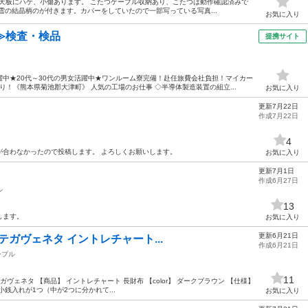
に購入。天板にハゲ、小傷あります。 こたつケーブル収納あり、こたつは動作確認済みで
雪の結晶柄のが付きます。カバーをしていたので一部写っている写真...
お気に入り
≫検査・検品
提携サイト
中★20代～30代の男女活躍中★ワンルーム寮完備！赴任旅費会社負担！マイカー
！《熊本県菊池郡大津町》 人気の工場のお仕事 ◇半導体製造装置の組立...
お気に入り
更新7月22日
作成7月22日
4
が合わなかったので投稿します。 よろしくお願いします。
お気に入り
更新7月1日
作成6月27日
ル
13
します。
お気に入り
更新6月21日
ボッテガヴェネタ イントレチャート...
作成6月21日
ーブル
11
ッテガヴェネタ 【商品】 イントレチャート 長財布 【color】 ダークブラウン 【仕様】
銭入れが1つ（中が2つに分かれて...
お気に入り