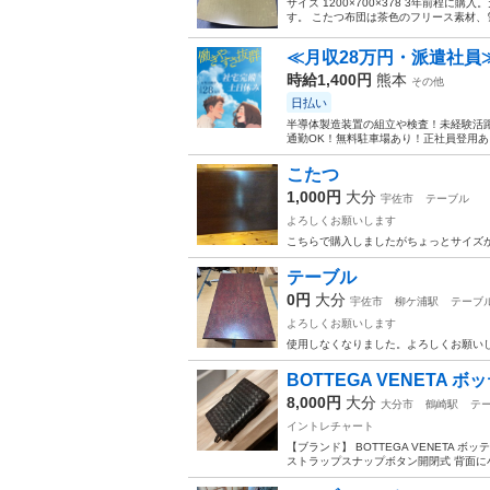
サイズ 1200×700×378 3年前程
す。 こたつ布団は茶色のフリース素材、
≪月収28万円・派遣社員
時給1,400円
熊本
その他
日払い
半導体製造装置の組立や検査！未経験活躍
通勤OK！無料駐車場あり！正社員登用あり
こたつ
1,000円
大分
宇佐市
テーブル
よろしくお願いします
こちらで購入しましたがちょっとサイズ
テーブル
0円
大分
宇佐市
柳ケ浦駅
テーブ
よろしくお願いします
使用しなくなりました。よろしくお願い
BOTTEGA VENETA 
8,000円
大分
大分市
鶴崎駅
テ
イントレチャート
【ブランド】 BOTTEGA VENETA ボ
ストラップスナップボタン開閉式 背面に小