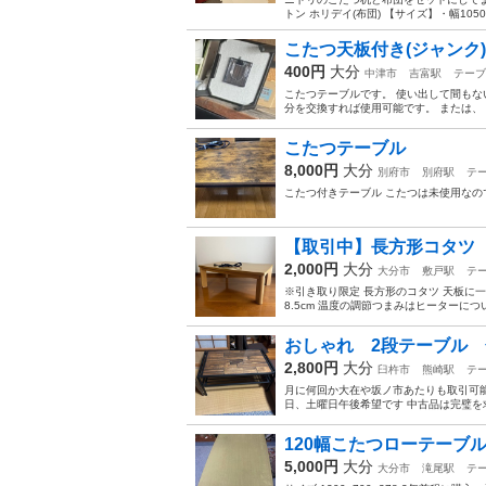
トン ホリデイ(布団) 【サイズ】・幅1050×
こたつ天板付き(ジャンク)
400円
大分
中津市
吉富駅
テーブ
こたつテーブルです。 使い出して間もな
分を交換すれば使用可能です。 または、 
こたつテーブル
8,000円
大分
別府市
別府駅
テ
こたつ付きテーブル こたつは未使用なの
【取引中】長方形コタツ
2,000円
大分
大分市
敷戸駅
テ
※引き取り限定 長方形のコタツ 天板に一部傷
8.5cm 温度の調節つまみはヒーターにつ
おしゃれ 2段テーブル
2,800円
大分
臼杵市
熊崎駅
テ
月に何回か大在や坂ノ市あたりも取引可能
日、土曜日午後希望です 中古品は完璧を求
120幅こたつローテーブ
5,000円
大分
大分市
滝尾駅
テ