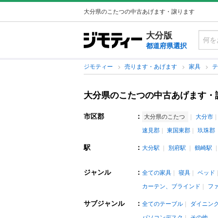
大分県のこたつの中古あげます・譲ります
大分版
都道府県選択
ジモティー
売ります・あげます
家具
大分県のこたつの中古あげます・
市区郡
：
大分県のこたつ
大分市
速見郡
東国東郡
玖珠郡
駅
：
大分駅
別府駅
鶴崎駅
ジャンル
：
全ての家具
寝具
ベッド
カーテン、ブラインド
フ
サブジャンル
：
全てのテーブル
ダイニン
パソコンデスク
その他