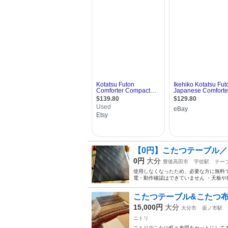
【0円】こたつテーブル
0円
大分
豊後高田市
宇佐駅
テー
使用しなくなったため、必要な方に無料で
電・動作確認はできていません ・天板や
こたつテーブル&こたつ
15,000円
大分
大分市
坂ノ市駅
ニトリ
ニトリのこたつ机と布団をセットにしてま