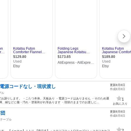
更新8月8日
／電源コードなし・現状渡し
作成8月8日
ブル
お譲りします。 ・こたつ本体、天板あり ・電源コードはありません ・そのため通
1
脚、縁などに傷・汚れ・塗装剥がれ等あります ・現状のままでのお渡しに...
お気に入り
更新8月8日
布団
作成8月8日
テーブル
2
す。 【メーカー】ニトリ 【商品名】・コタツフロットC(テーブル) ・コタツカケフ