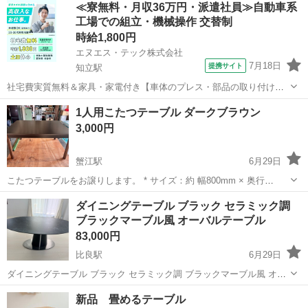
愛知
名古屋市
伏屋駅
テーブル
≪寮無料・月収36万円・派遣社員≫自動車系
工場での組立・機械操作 交替制
時給1,800円
エヌエス・テック株式会社
7月18日
提携サイト
知立駅
社宅費実質無料＆家具・家電付き【車体のプレス・部品の取り付け・
塗装・検査】未経験でも時給1,800円 車体のプレス・部品の取り付
愛知
刈谷市
知立駅
その他
1人用こたつテーブル ダークブラウン
け・塗装・検査 車体のプレス・部品の取り付け・塗装・検査など、各
3,000円
工程に分かれて作業を担当します...
蟹江駅
6月29日
こたつテーブルをお譲りします。 * サイズ：約 幅800mm × 奥行
600mm × 高さ400mm * カラー：ダークブラウン * 動作確認済み * 電
愛知
海部郡
蟹江駅
テーブル
ダイニングテーブル ブラック セラミック調
源コード付き * 天板に大きな傷はなく、比較的きれいな状態です。 *...
ブラックマーブル風 オーバルテーブル
83,000円
比良駅
6月29日
ダイニングテーブル ブラック セラミック調 ブラックマーブル風 オー
バルテーブル ファニチャードームにて5〜6年前に購入したダイニング
愛知
名古屋市
比良駅
テーブル
新品 畳めるテーブル
テーブルです ◆お取引後のお渡し 発送は5月16日以降となります セラ