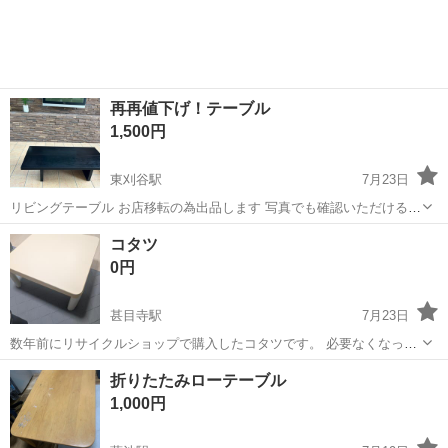
再再値下げ！テーブル
1,500円
東刈谷駅
7月23日
リビングテーブル お店移転の為出品します 写真でも確認いただけると
思いますが、角に少し傷があります 150センチ×70センチ 高さ37セン
愛知
刈谷市
東刈谷駅
テーブル
リビング
コタツ
チ ※中古品との事をご理解の上でのご購入お願いします ※ノークレー
0円
ムノーリタ...
甚目寺駅
7月23日
数年前にリサイクルショップで購入したコタツです。 必要なくなった
ので、出品させて頂きます。 寸法は縦横75cm、高さ35cmです。 問題
愛知
海部郡
甚目寺駅
テーブル
折りたたみローテーブル
なく電源は点き、温度調整も可能です。 写真2枚目は天板に割れ、写
1,000円
真4枚目はコードがはみ出...