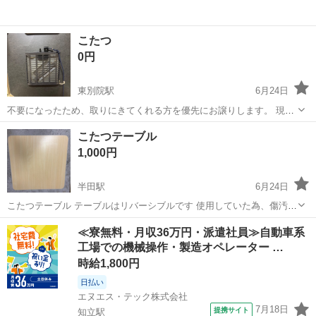
こたつ
0円
東別院駅
6月24日
不要になったため、取りにきてくれる方を優先にお譲りします。 現状
渡し、清掃は行き届いていません。 ノークレームノーリターン希望 動
愛知
名古屋市
東別院駅
テーブル
こたつテーブル
作確認済み
1,000円
半田駅
6月24日
こたつテーブル テーブルはリバーシブルです 使用していた為、傷汚れ
もあります ※詳細は写真をご覧下さい ※値段交渉🙆‍♀️ 引越しのため早
愛知
半田市
半田駅
テーブル
≪寮無料・月収36万円・派遣社員≫自動車系
急に決めたいです‼️ 取りに来てくださる方、気になる方居ましたら ご
工場での機械操作・製造オペレーター …
連絡お待ちして...
時給1,800円
日払い
エヌエス・テック株式会社
7月18日
提携サイト
知立駅