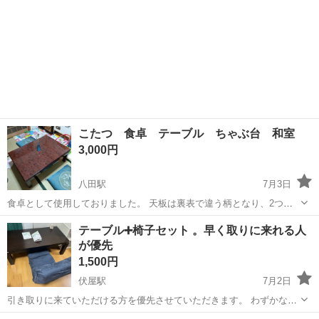
こたつ 食卓 テーブル ちゃぶ台 和室
3,000円
八田駅
7月3日
食卓として使用しておりました。 天板は裏表で違う柄となり、2つ楽
しめます。 引っ越しで不要となりました。 8月に引き取れる方お願い
愛知
名古屋市
八田駅
テーブル
テーブル➕椅子セット 。早く取りに来れる人
致します。 冬はこたつにもなります。 こたつ布団付。 4枚目のベージ
が優先
ュのものになります。 こた...
1,500円
伏屋駅
7月2日
引き取りに来ていただける方を優先させていただきます。 わずかな使
用跡がある