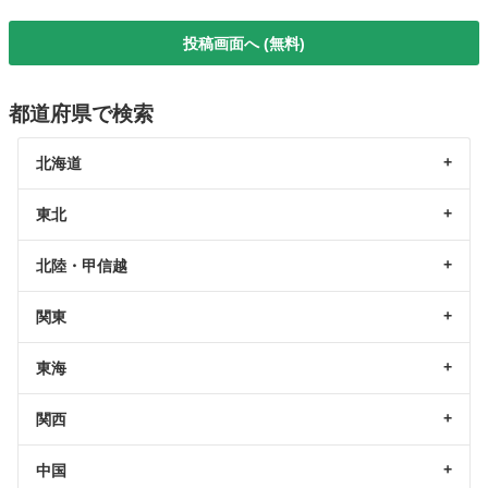
投稿画面へ (無料)
都道府県で検索
北海道
東北
北陸・甲信越
関東
東海
関西
中国