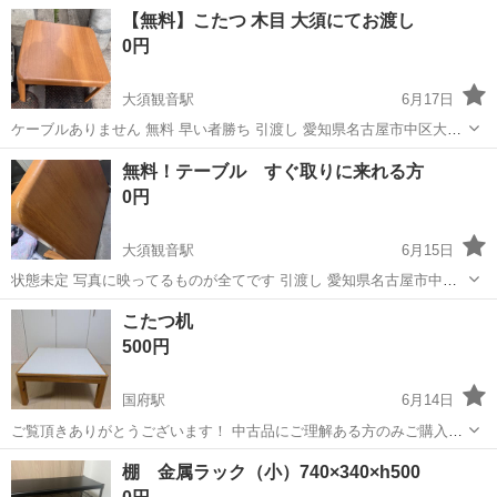
で細かい傷はあるかもしれません。 こたつ台の足の部分が1つ割れて
愛知
小牧市
テーブル
【無料】こたつ 木目 大須にてお渡し
ますが何とか使ってました。 こたつのコンセントはありません。 でも
0円
コンセントさえあれば使えます。
大須観音駅
6月17日
ケーブルありません 無料 早い者勝ち 引渡し 愛知県名古屋市中区大須
2丁目5-31
愛知
名古屋市
大須観音駅
テーブル
無料！テーブル すぐ取りに来れる方
0円
大須観音駅
6月15日
状態未定 写真に映ってるものが全てです 引渡し 愛知県名古屋市中区
大須2丁目5-31
愛知
名古屋市
大須観音駅
テーブル
無料
こたつ机
500円
国府駅
6月14日
ご覧頂きありがとうございます！ 中古品にご理解ある方のみご購入く
ださい サイズ:幅80cm x 奥行80cm x 高さ36cm 去年の冬まで使ってま
愛知
豊川市
国府駅
テーブル
棚 金属ラック（小）740×340×h500
した。