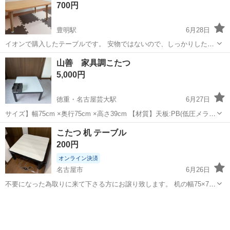
700円
ミック天板のた...
豊明駅
6月28日
イオンで購入したテーブルです。 安物ではないので、しっかりした作
りです。 未使用ですが、数年保管しているもののため気になる方はご
愛知
大府市
豊明駅
テーブル
イオン
山善 家具調こたつ
遠慮ください。 サイズ 約60×45×高さ29.5㌢
5,000円
徳重・名古屋芸大駅
6月27日
サイズ】幅75cm ×奥行75cm ×高さ39cm 【材質】天板:PB(低圧メラミ
ン化粧板) 脚:PVC 天板はリバーシブル ◆コタツ側面の温度目安：
愛知
北名古屋市
徳重・名古屋芸大駅
テーブル
こたつ 机 テーブル
(強)約55度、(弱)約37度 ◆電源コード：中間入切スイッチ ◆ヒータ...
200円
オンライン決済
名古屋市
6月26日
不要になった為取りに来て下さる方にお譲り致します。 机の幅75×75
高さ35 机部分と脚部分は分解出来ます。 こたつのコードは写真のよう
愛知
名古屋市
テーブル
に剥き出しになってしまっている為、ビニールテープで補強してあり
ます。故障はして...