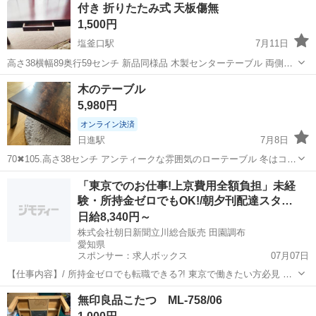
付き 折りたたみ式 天板傷無
1,500円
塩釜口駅
7月11日
高さ38横幅89奥行59センチ 新品同様品 木製センターテーブル 両側引
出し付き 折りたたみ式 天板傷無 ※複数購入される場合は間違いを避
愛知
名古屋市
塩釜口駅
テーブル
センター
木のテーブル
ける為、お手数ですが【各商品】からコピペで良いのでメールをして
5,980円
ください。 よろ...
オンライン決済
日進駅
7月8日
70✖︎105.高さ38センチ アンティークな雰囲気のローテーブル 冬はコタ
ツに 夏はテーブルとして利用できます。
愛知
日進市
日進駅
テーブル
コタツ
「東京でのお仕事!上京費用全額負担」未経
験・所持金ゼロでもOK!/朝夕刊配達スタ…
日給8,340円～
株式会社朝日新聞立川総合販売 田園調布
愛知県
スポンサー：求人ボックス
07月07日
【仕事内容】/ 所持金ゼロでも転職できる?! 東京で働きたい方必見 即
日入居可!家具家電付きの寮・社宅あり! 引っ越しや上京の費用は”すべ
アルバイト・パート
無印良品こたつ ML-758/06
て”負担します 必ず面接!電話面接もOK! 魅力ポイント 家具家電付きの