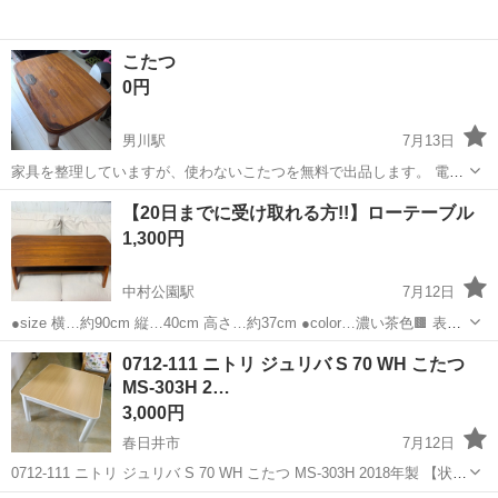
こたつ
0円
男川駅
7月13日
家具を整理していますが、使わないこたつを無料で出品します。 電源
コードがあり、動作も確認済みです。 表面はぶつぶつがありますが、
愛知
岡崎市
男川駅
テーブル
【20日までに受け取れる方!!】ローテーブル
カバーを利用して、使用感全然問題がありません。 写真を確認して、
1,300円
3Nでお願いします。
中村公園駅
7月12日
●size 横…約90cm 縦…40cm 高さ…約37cm ●color…濃い茶色🟫 表面
や下の板、角に少し目立たない傷があります。 断捨離中の為、受け取
愛知
名古屋市
中村公園駅
テーブル
ロー
0712-111 ニトリ ジュリバ S 70 WH こたつ
りが1番早い方にお譲りしたいです! 取りに来られる方よろしくお...
MS-303H 2…
3,000円
春日井市
7月12日
0712-111 ニトリ ジュリバ S 70 WH こたつ MS-303H 2018年製 【状
態】 ・使用に伴う多少のスレ、キズ、落としきれない汚れなどござい