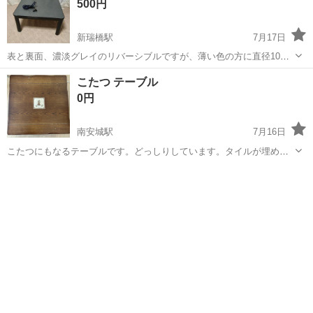
500円
新瑞橋駅
7月17日
表と裏面、濃淡グレイのリバーシブルですが、薄い色の方に直径10㌢
ほど輪ジミ？焦げた跡があります。 数年使用しましたので、それなり
愛知
名古屋市
新瑞橋駅
テーブル
こたつ テーブル
の小傷や汚れもあるかと思いますが、まだまだお使いいただけるかと
0円
思います。 脚部分はネジで...
南安城駅
7月16日
こたつにもなるテーブルです。どっしりしています。タイルが埋めら
れている洋風なテーブルです。 約79.5cm×79.5cm 高さ約36.5cm 三口
愛知
安城市
南安城駅
テーブル
の差し込み口です。コードみあたりません。 引き取り日いつでも良い
です。