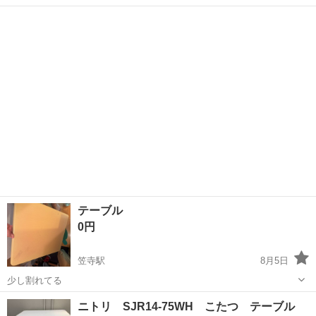
奥行80cm オシャレなデザインのこたつテーブル 丸みを描いた天板が
愛知
名古屋市
柴田駅
テーブル
商品
愛らしい。角ばったこたつと一味違う柔らかさを演出...
テーブル
0円
笠寺駅
8月5日
少し割れてる
愛知
名古屋市
笠寺駅
テーブル
ニトリ SJR14-75WH こたつ テーブル