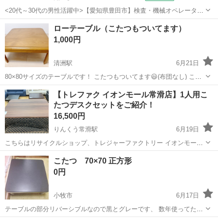
<20代～30代の男性活躍中>【愛知県豊田市】検査・機械オペレーター
／交替制／月収36.2万円以上可能！／ngy144-99 仕事概要 仕事概要 安
愛知
豊田市
知立駅
その他
ローテーブル（こたつもついてます）
心の研修あり！ ー・ー・ー・ー・ー・ー 毎週火曜/金曜 入社チャン
1,000円
ス！ ■...
清洲駅
6月21日
80×80サイズのテーブルです！ こたつもついてます😃(布団なし) こた
つ動作確認済です！ 2年間使用していたため、多少の傷はあります
愛知
清須市
清洲駅
テーブル
ありません
【トレファク イオンモール常滑店】1人用こ
が、大きなへこみなど目立つものはありません。 よかったらつかって
たつデスクセットをご紹介！
ください！
16,500円
りんくう常滑駅
6月19日
こちらはリサイクルショップ、トレジャーファクトリー イオンモール
常滑店からの出品です。 アイテム：1人用こたつデスクセット カラ
愛知
常滑市
りんくう常滑駅
テーブル
トレファク
こたつ 70×70 正方形
ー：ブラウン×グレー お問合せ番号：1074003242179 ●住所 ...
0円
小牧市
6月17日
テーブルの部分リバーシブルなので黒とグレーです、 数年使ってたの