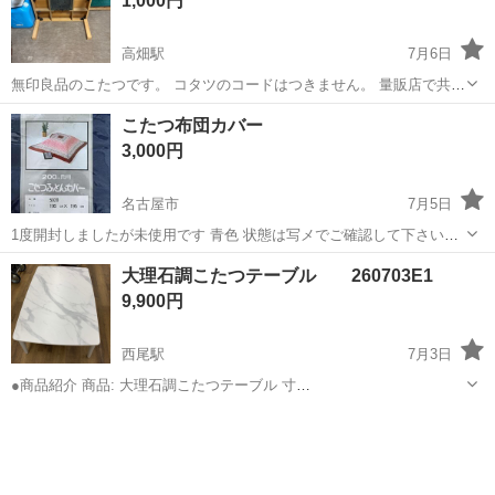
1,000円
寮・社宅を完備 無資...
高畑駅
7月6日
無印良品のこたつです。 コタツのコードはつきません。 量販店で共有
のものを買えば使えます 74.5cmの正方形で高さは36cm 天板を含める
愛知
名古屋市
高畑駅
テーブル
無印良品
こたつ布団カバー
と38センチ位です。 素人採寸です。 汚れはありますが、しっかりきれ
3,000円
いにすればまだ...
名古屋市
7月5日
1度開封しましたが未使用です 青色 状態は写メでご確認して下さい
(>_<) 最後まで責任持てない方は入札しないで下さいm(__)m 中古品で
愛知
名古屋市
テーブル
写メ
大理石調こたつテーブル 260703E1
自宅保管の為、神経質の方はお断りしますm(__)m あと、自己紹介も
9,900円
読んで...
西尾駅
7月3日
●商品紹介 商品: 大理石調こたつテーブル 寸
法:W1050×D700×H390mm francfranc モスコ こたつテーブル 一年中
愛知
西尾市
西尾駅
テーブル
大理石
使えるスッキリとしたオシャレなこたつテーブル オフシーズンなはコ
ーヒーテーブルとし...