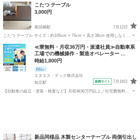
愛知
春日井市
テーブル
ジュリバ
こたつ テーブル
ます ・詳細は現地でご確認ください ・お値引きは出...
3,000円
尾頭橋駅
7月12日
こたつ テーブル サイズ：約105cm × 75cm × 高さ38cm 使用しなくな
ったため出品します。 中古品のため、多少の使用感や細かな傷などが
愛知
名古屋市
尾頭橋駅
テーブル
価格
≪寮無料・月収36万円・派遣社員≫自動車系
あります。 状態は写真にてご確認ください。 価格：3,000円 でき...
工場での機械操作・製造オペレーター …
時給1,800円
日払い
エヌエス・テック株式会社
7月18日
提携サイト
知立駅
【自動車の組立・塗装・検査など】月収例36万円以上／社宅費無料／
土日休み／祝い金・特典あり／ngy144-99 仕事概要 仕事概要 安心の研
愛知
豊田市
知立駅
その他
修あり！ ー・ー・ー・ー・ー・ー 毎週火曜/金曜 入社チャンス！ ■火
曜日入社⇒前...
新品同様品 木製センターテーブル 両側引出し