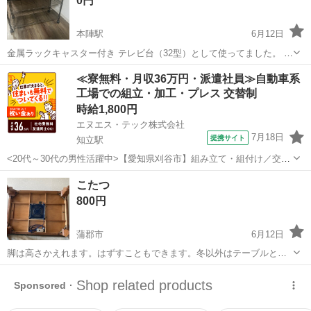
0円
本陣駅
6月12日
金属ラックキャスター付き テレビ台（32型）として使ってました。 別
のテレビ台を買って、不要になったので出品します。 引渡し場所は、
愛知
名古屋市
本陣駅
テーブル
ラック
≪寮無料・月収36万円・派遣社員≫自動車系
東山線の本陣駅が最寄りになります。 ノーリターンノークレームでお
工場での組立・加工・プレス 交替制
願いします。
時給1,800円
エヌエス・テック株式会社
7月18日
提携サイト
知立駅
<20代～30代の男性活躍中>【愛知県刈谷市】組み立て・組付け／交替
制／月収36.2万円以上可能！／ngy143-99 仕事概要 仕事概要 困った時
愛知
刈谷市
知立駅
その他
こたつ
／トラブル時のサポートも万全 ー・ー・ー・ー・ー・ー 毎週火曜/金
800円
曜 入社...
蒲郡市
6月12日
脚は高さかえれます。はずすこともできます。冬以外はテーブルとし
てお使いただけます。サイズ109✖️79 早めに処分いたしますので気に
愛知
蒲郡市
テーブル
なる方はお問い合わせください。取りに来て下さる方に限らせていた
だきます。脚の高さ長い方38セ...