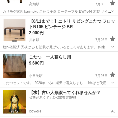
高畑駅
7月30日
カリモク家具 karimoku こたつ座卓 ローテーブル BW4544 木製 サイズ
（素人採寸） 80×135×33㎝ 中古品のため、 表面や側面など傷や汚れ
愛知
名古屋市
高畑駅
テーブル
【8/11まで！】ニトリ リビングこたつ フロッ
があります。 状態はお写真にてご確認下さい。
トN105 ビンテージ BR
2,000円
川名駅
7月26日
動作確認済 天板は 少し塗装が禿げているところがあります。 約束の
日時にアパートの外に 置いておくので 取りに来ていただける方 よろ
愛知
名古屋市
川名駅
テーブル
こたつ 一人暮らし用
しくお願いします。 ローテーブル インダストリアル ニトリ
9,600円
小田渕駅
7月26日
こたつセットです。 2020年ごろに楽天で購入しまし、 1年ほど使用し
引っ越しのためあまり使っていませんでした。 目立った汚れなどはあ
愛知
豊川市
小田渕駅
テーブル
【求】古い人形譲ってくれませんか？
りませんが、 素人検品、自宅保管の中古品である事をご理解頂ける方
状態が悪くてもOK🙆‍♀️査定0円‼️
のみよろしくお願い致します。
Ad
COYASH