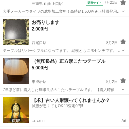
7月21日
提携サイト
三重県 山田上口駅
大手メーカーでタイヤの成型加工業務！高時給1,500円★正社員登用制
度あり！ワンルーム寮完備！マイカー通勤OK！無料駐車場あり！《三
三重
伊勢市
山田上口駅
その他
お売りします
重県伊勢市》 人気の工場のお仕事 ◇タイヤの製造◇ トラック・バ
2,000円
ス・RV車用を中心とした...
西尾口駅
8月2日
テーブルはリバーシブルになってます。 縦横ともに70センチです。 軽
くて使いやすいです。 こたつの詳細は下記リンクをご確認ください。
愛知
西尾市
西尾口駅
テーブル
マット
（無印良品）正方形こたつテーブル
https://store.shopping.yahoo.co.jp/se...
5,000円
東成岩駅
8月2日
7年ほど前に購入した無印良品のこたつテーブルです。 【購入時価
格】24,900円 【サイズ】幅：84cm、奥行き：84cm、高さ：35cm
愛知
半田市
東成岩駅
テーブル
【求】古い人形譲ってくれませんか？
（公式サイトより抜粋） 【型番】MJ-KSF840B/N 【傷などの状態】天
状態が悪くてもOK🙆‍♀️査定0円‼️
板に使用...
Ad
COYASH