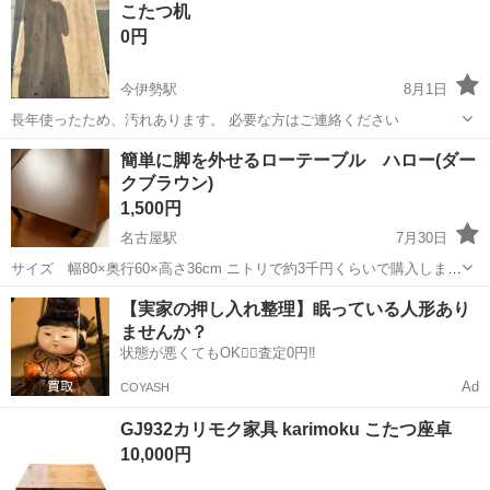
こたつ机
0円
今伊勢駅
8月1日
長年使ったため、汚れあります。 必要な方はご連絡ください
愛知
一宮市
今伊勢駅
テーブル
簡単に脚を外せるローテーブル ハロー(ダー
クブラウン)
1,500円
名古屋駅
7月30日
サイズ 幅80×奥行60×高さ36cm ニトリで約3千円くらいで購入しまし
たが違うのを使う事にしたので譲ります。さほど目立つ様な傷、汚れ
愛知
名古屋市
名古屋駅
テーブル
ハロー
【実家の押し入れ整理】眠っている人形あり
はありませんが半年くらいは使用してました。
ませんか？
状態が悪くてもOK🙆‍♀️査定0円‼️
Ad
COYASH
GJ932カリモク家具 karimoku こたつ座卓
10,000円