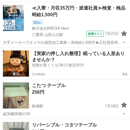
くはなりません^^; 天板も差し上げます
愛知
名古屋市
平針駅
テーブル
≪入寮・月収35万円・派遣社員≫検査・検品
時給1,500円
日払い
株式会社BREXA Next
7月21日
提携サイト
三重県 山田上口駅
大手メーカーでタイヤの成型加工業務！高時給1,500円★正社員登用制
度あり！ワンルーム寮完備！マイカー通勤OK！無料駐車場あり！《三
三重
伊勢市
山田上口駅
その他
【実家の押し入れ整理】眠っている人形あり
重県伊勢市》 人気の工場のお仕事 ◇タイヤの製造◇ トラック・バ
ませんか？
ス・RV車用を中心とした...
状態が悪くてもOK🙆‍♀️査定0円‼️
Ad
COYASH
こたつ テーブル
256円
岐南駅
7月18日
縦36横90奥行50
愛知
西春日井郡
岐南駅
テーブル
リバーシブル・コタツテーブル