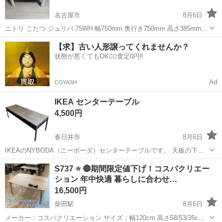
名古屋市
8月6日
ニトリ こたつ ジュリバ 75WH 幅750mm 奥行き750mm 高さ385mm
天板がリバーシブルになっております。 動作確認済み。
愛知
名古屋市
テーブル
【求】古い人形譲ってくれませんか？
状態が悪くてもOK🙆‍♀️査定0円‼️
Ad
COYASH
IKEA センターテーブル
4,500円
春日井市
8月6日
IKEAのNYBODA（ニーボーダ）センターテーブルです。 天板の下に
リモコンや雑誌などをしまえる収納棚が付いている点や、アイアン脚
愛知
春日井市
テーブル
センター
S737 ⭐ 🔴期間限定値下げ！コスパクリエー
のスタイリッシュなデザインが人気を集めています。 石目調とブラッ
ション 年中快適 暮らしに合わせ…
クのリバーシブル天板が特...
16,500円
柴田駅
8月6日
メーカー：コスパクリエーション サイズ：幅120cm 高さ58/53/35cm