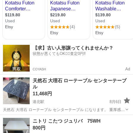
【求】古い人形譲ってくれませんか？
状態が悪くてもOK🙆‍♀️査定0円‼️
Ad
COYASH
天然石 大理石 ローテーブル センターテーブ
ル
11,468円
港北駅
8月6日
天然石 大理石 ローテーブル センターテーブル になります。 重厚感の
ある天然大理石天板を使用した、スクエア型のローテーブルです。2個
愛知
名古屋市
港北駅
テーブル
ニトリ こたつ ジュリバ 75WH
の脚も大理石でしっかりとしています。 - 素材: 天然大理石 - 形状: ス
800円
クエア -...