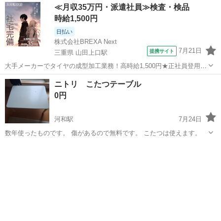
≪月収35万円・派遣社員≫検査・検品
時給1,500円
日払い
株式会社BREXA Next
7月21日
提携サイト
三重県 山田上口駅
大手メーカーでタイヤの成型加工業務！高時給1,500円★正社員登用制
度あり！ワンルーム寮完備！マイカー通勤OK！無料駐車場あり！《三
三重
伊勢市
山田上口駅
その他
ニトリ こたつテーブル
重県伊勢市》 人気の工場のお仕事 ◇タイヤの製造◇ トラック・バ
0円
ス・RV車用を中心とした...
河和駅
7月24日
数年使ったものです。 傷があるので無料です。 こたつは使えます。
愛知
名古屋市
河和駅
テーブル