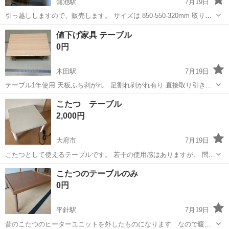
蒲池駅
7月19日
引っ越ししますので、販売します。 サイズは 850-550-320mm 取りに
来たら優先 常滑市港町1-23ビレッジハウス榎戸 お願いいたします
愛知
常滑市
蒲池駅
テーブル
ロー
値下げ家具 テーブル
0円
木田駅
7月19日
テーブル1年使用 天板ふち剥がれ 足割れ剥がれ有り 直接取り引き希
望 ジャンク
愛知
稲沢市
木田駅
テーブル
ジャンク
こたつ テーブル
2,000円
大府市
7月19日
こたつとして使えるテーブルです。 若干の使用感はありますが、 問題
なく使えます。 欲しい方にはこたつ布団も つけさせていただきます。
愛知
大府市
テーブル
こたつのテーブルのみ
タテ75cm ヨコ75cm 高さ38.5cm
0円
平針駅
7月19日
昔のこたつのヒーターユニットを外したものになります なので暖か