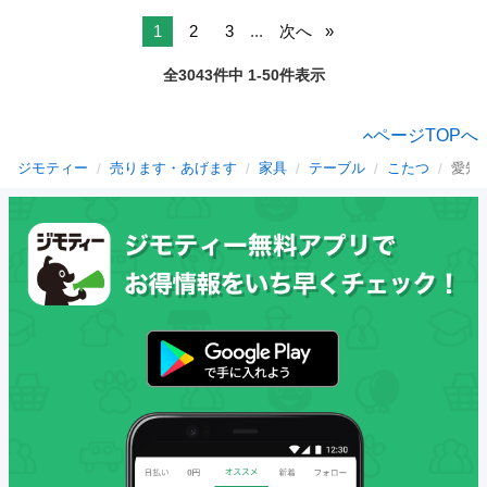
1
2
3
...
次へ
全3043件中 1-50件表示
ページTOPへ
ジモティー
売ります・あげます
家具
テーブル
こたつ
愛知