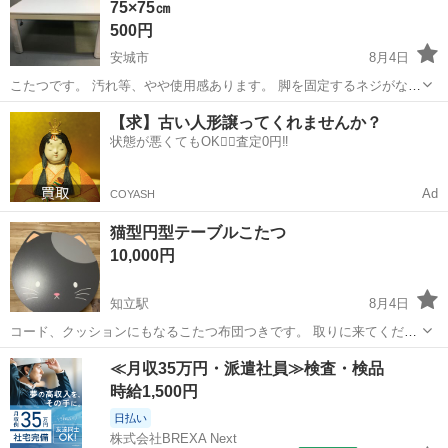
75×75㎝
500円
安城市
8月4日
こたつです。 汚れ等、やや使用感あります。 脚を固定するネジがない
為、他のネジで代用してあります。 ヒーターユニットは線がないため
愛知
安城市
テーブル
【求】古い人形譲ってくれませんか？
動作未確認です。 --------------------------...
状態が悪くてもOK🙆‍♀️査定0円‼️
Ad
COYASH
猫型円型テーブルこたつ
10,000円
知立駅
8月4日
コード、クッションにもなるこたつ布団つきです。 取りに来てくださ
る方限定でお願いします。
愛知
知立市
知立駅
テーブル
≪月収35万円・派遣社員≫検査・検品
時給1,500円
日払い
株式会社BREXA Next