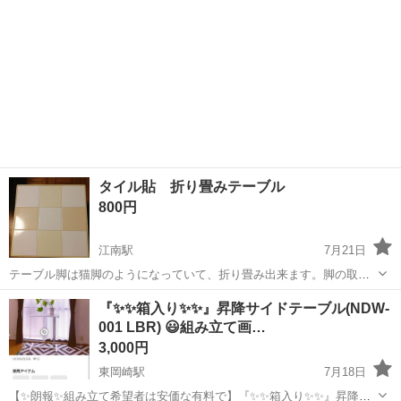
タイル貼 折り畳みテーブル
800円
江南駅
7月21日
テーブル脚は猫脚のようになっていて、折り畳み出来ます。脚の取付
部に錆びがありますが、ほぼ見えないです。 サイズ；W45.5㎝×45.5㎝
愛知
江南市
江南駅
テーブル
タイル
『✨✨箱入り✨✨』昇降サイドテーブル(NDW-
×H32.5㎝
001 LBR) 😃組み立て画…
3,000円
東岡崎駅
7月18日
【✨朗報✨組み立て希望者は安価な有料で】『✨✨箱入り✨✨』昇降サ