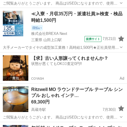
ご閲覧ありがとうございます。 商品はUSEDになりますので、使用感
がございます。 ご来店していただき必ず実物をご確認下さい。 ご来
愛知
春日井市
高蔵寺駅
テーブル
Bodhi
≪入寮・月収35万円・派遣社員≫検査・検品
店の際は「ジモティーを見て来ました」とお声掛けください。 ◆メ
時給1,500円
ーカー: d-Bodhi ◆...
日払い
株式会社BREXA Next
7月21日
提携サイト
三重県 山田上口駅
大手メーカーでタイヤの成型加工業務！高時給1,500円★正社員登用制
度あり！ワンルーム寮完備！マイカー通勤OK！無料駐車場あり！《三
三重
伊勢市
山田上口駅
その他
【求】古い人形譲ってくれませんか？
重県伊勢市》 人気の工場のお仕事 ◇タイヤの製造◇ トラック・バ
状態が悪くてもOK🙆‍♀️査定0円‼️
ス・RV車用を中心とした...
Ad
COYASH
Ritzwell MO ラウンドテーブル テーブル シン
プル おしゃれ インテ…
69,300円
高蔵寺駅
7月30日
ご閲覧ありがとうございます。 商品はUSEDになりますので、使用感
がございます。 ご来店していただき必ず実物をご確認下さい。 ご来
愛知
春日井市
高蔵寺駅
テーブル
Ritzwell