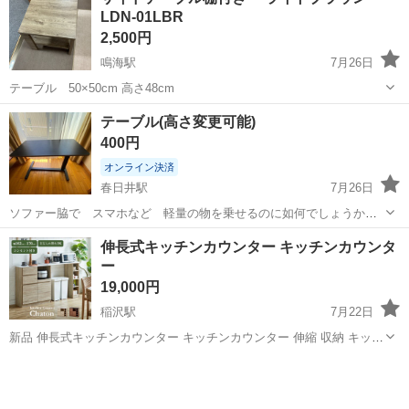
て”負担します 必ず面接!電話面接もOK! 魅力ポイント 家具家電付きの
LDN-01LBR
寮・社宅を完備 無資...
2,500円
鳴海駅
7月26日
テーブル 50×50cm 高さ48cm
愛知
名古屋市
鳴海駅
テーブル
テーブル(高さ変更可能)
400円
オンライン決済
春日井駅
7月26日
ソファー脇で スマホなど 軽量の物を乗せるのに如何でしょうか。
脚が片持ちなのでソファと床の間に脚を入れる事で 机がソファの上
愛知
春日井市
春日井駅
テーブル
伸長式キッチンカウンター キッチンカウンタ
に来ます。 高さ変更可能。 サイズは画像の商品説明をご参照くださ
ー
い。 写真に有りますように 取...
19,000円
稲沢駅
7月22日
新品 伸長式キッチンカウンター キッチンカウンター 伸縮 収納 キッチ
ンボード カップボード キッチン収納 食器棚 キッチン 棚 レンジ台 ゴ
愛知
一宮市
稲沢駅
テーブル
ミ箱上収納 キッチンラック ごみ箱収納 Chaton(シャトン) 2色対応 幅
10...