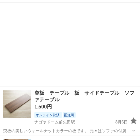
定価約35000円 ※左手爪に割れがあります。写真5枚目ご確認くださ
愛知
名古屋市
大須観音駅
テーブル
い。 裸でのお渡しになります。 お車で取りに来れる方、ぜひご検討く
ださい。
突板 テーブル 板 サイドテーブル ソフ
ァテーブル
1,500円
オンライン決済
配送可
ナゴヤドーム前矢田駅
8月6日
突板の美しいウォールナットカラーの板です。 元々はソファの付属部
品のテーブルです。 DIYにもいかがでしょうか。 ６枚在庫がありま
愛知
名古屋市
ナゴヤドーム前矢田駅
テーブル
突板