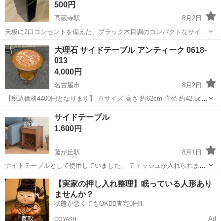
500円
高蔵寺駅
8月2日
天板に2口コンセントを備えた、ブラック木目調のコンパクトなサイド
テーブルです。 - カラー: ブラック - 機能: 2口コンセント付き - 構造: 2
愛知
春日井市
高蔵寺駅
テーブル
大理石 サイドテーブル アンティーク 0618-
段収納棚 サイズ: 幅170mmx奥行260mmx高さ510mm 即...
013
4,000円
名古屋市
8月2日
【税込価格4400円となります】 ※サイズ 高さ 約62cm 直径 約42.5cm
リユース家電- ̗̀ 𖤐家具はグラシアスにGO✰*。 写真に写る物のみ。 傷
愛知
名古屋市
テーブル
サイドテーブル
汚れは中古品ですのでございますが個人的に見てそこまでの傷や...
1,600円
藤が丘駅
8月1日
ナイトテーブルとして使用していました。 ティッシュが入れられま
す。 小さな引き出しがあります。 12500円くらいで買いました。 キャ
愛知
名古屋市
藤が丘駅
テーブル
【実家の押し入れ整理】眠っている人形あり
スターはありません。
ませんか？
状態が悪くてもOK🙆‍♀️査定0円‼️
Ad
COYASH