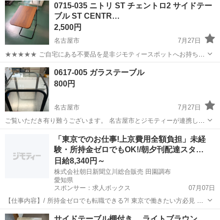
0715-035 ニトリ ST チェントロ2 サイドテー
ブル ST CENTR…
2,500円
名古屋市
7月27日
★★★★★ ご自宅にある不要品を是非ジモティースポットへお持ち込
みしませんか？ 家電、趣味・スポーツ・レジャー用品、こども用品、
愛知
名古屋市
テーブル
サイドテーブル
0617-005 ガラステーブル
衣料服飾品、生活雑貨、家具、本、CD・DVDなどが無料でまとめて持
800円
ち込めます！ ※詳細はこ...
名古屋市
7月27日
ご覧いただき有り難うございます。 名古屋市とジモティーが連携して
運営しています。 粗⼤ごみ等の減量を⽬的にまだ使えるものをリユー
愛知
名古屋市
テーブル
リユース
「東京でのお仕事!上京費用全額負担」未経
スしています。 ★★★★★ ご自宅にある不要品を是非ジモティースポ
験・所持金ゼロでもOK!/朝夕刊配達スタ…
ットへお持...
日給8,340円～
株式会社朝日新聞立川総合販売 田園調布
愛知県
スポンサー：求人ボックス
07月07日
【仕事内容】/ 所持金ゼロでも転職できる?! 東京で働きたい方必見 即
日入居可!家具家電付きの寮・社宅あり! 引っ越しや上京の費用は”すべ
アルバイト・パート
サイドテーブル棚付き ライトブラウン