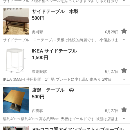
サイドテーブル 大理石柄のシールを貼っています 気になる方は張り替
えていただければ まだまだ使えます
愛知
一宮市
観音寺駅
テーブル
サイドテーブル 木製
500円
奥町駅
6月28日
サイドテーブル ローテーブル 天板は比較的綺麗です。 小傷ありま
す。真ん中の荷物置き？が一本破損したので外しました。 もう一本縁
愛知
一宮市
奥町駅
テーブル
IKEA サイドテーブル
も割れがあります。（写真5枚目） 足自体は割れなどなく、問題なく
1,500円
テーブルとして使用出来ます。 サ...
東別院駅
6月27日
IKEA 3555円 使用期間 1年弱 プレートに少し黒い傷あり 2枚目
愛知
名古屋市
東別院駅
テーブル
店舗 テーブル ④
500円
西春駅
6月27日
縦約40cm 横約40cm 高さ約55cm 天板はゴールドです 状態は店舗また
はお問い合わせください ジモティー限定価格 引取限定 本商品は店舗
愛知
北名古屋市
西春駅
テーブル
店舗
⚜️✨ロココ調アイアンガラストップテーブル