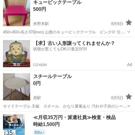
キュービックテーブル
す。 販売は１枚の値段です。 ご希望枚数がありましたら、まとめて発
500円
送しま...
米野木駅
8月6日
450×450×高さ370(mm) 山善のキュービックテーブル ピンク🩷 引っ
越しのため、出品しました。 使用による色褪せ、汚れ有りです。
愛知
日進市
米野木駅
テーブル
【求】古い人形譲ってくれませんか？
状態が悪くてもOK🙆‍♀️査定0円‼️
Ad
COYASH
スチールテーブル
0円
原駅
8月5日
サイドテーブル 天板 スチール かなり重量あり 汚れや子供のシール
などあるため汚いですが、 気にしない用途であればまだまだ使用可能
愛知
名古屋市
原駅
テーブル
≪月収35万円・派遣社員≫検査・検品
です。
時給1,500円
日払い