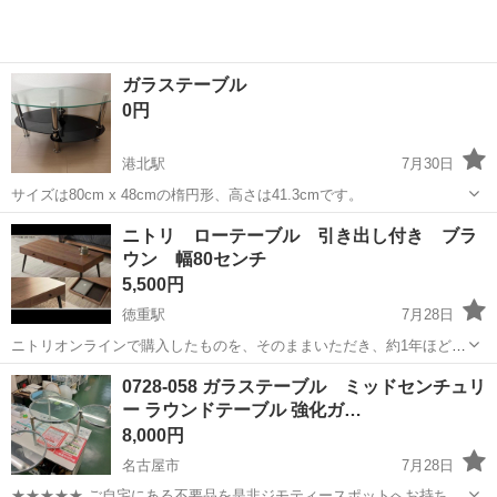
ガラステーブル
0円
港北駅
7月30日
サイズは80cm x 48cmの楕円形、高さは41.3cmです。
愛知
名古屋市
港北駅
テーブル
ガラス
ニトリ ローテーブル 引き出し付き ブラ
ウン 幅80センチ
5,500円
徳重駅
7月28日
ニトリオンラインで購入したものを、そのままいただき、約1年ほど使
っていました。 (現在このカラーは完売となっております) 表面細かな
愛知
名古屋市
徳重駅
テーブル
0728-058 ガラステーブル ミッドセンチュリ
傷等あります。 サイズ:幅80×奥行40×高さ37cm 材質 天板：アメリカ
ー ラウンドテーブル 強化ガ…
ンウォールナ...
8,000円
名古屋市
7月28日
★★★★★ ご自宅にある不要品を是非ジモティースポットへお持ち込