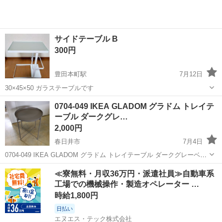
サイドテーブル B
300円
豊田本町駅
7月12日
30×45×50 ガラステーブルです
愛知
名古屋市
豊田本町駅
テーブル
サイドテーブル
0704-049 IKEA GLADOM グラドム トレイテ
ーブル ダークグレ…
2,000円
春日井市
7月4日
0704-049 IKEA GLADOM グラドム トレイテーブル ダークグレーベー
ジュ 【状態】 ・使用に伴う多少のスレ、キズ、落としきれない汚れな
愛知
春日井市
テーブル
≪寮無料・月収36万円・派遣社員≫自動車系
どございます ・詳細は現地でご確認ください ・お値引きは出...
工場での機械操作・製造オペレーター …
時給1,800円
日払い
エヌエス・テック株式会社