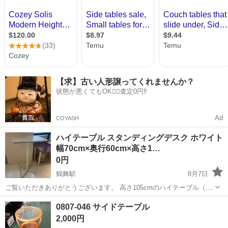
【求】古い人形譲ってくれませんか？
状態が悪くてもOK🙆‍♀️査定0円‼️
Ad
COYASH
ハイテーブル スタンディングデスク ホワイト
幅70cm×奥行60cm×高さ1…
0円
鶴舞駅
8月7日
ご覧いただきありがとうございます。 高さ105cmのハイテーブル（ス
タンディングデスク）です。 PC作業やちょっとしたミーティング、店
愛知
名古屋市
鶴舞駅
テーブル
0807-046 サイドテーブル
舗のカウンター・カフェテーブルなど多用途にお使いいただけます。
2,000円
【サイズ】 ...