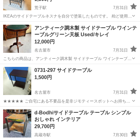
荒子駅
7月31日
IKEAのサイドテーブルネスナを自分で塗装したものです。 殆ど使用し
ていませんが、多少の汚れはあるかもしれません。 基本昼以降で、夜
愛知
名古屋市
荒子駅
テーブル
アンティーク調木製 サイドテーブル ワインテ
は遅くまで対応可能ですので、ご希望の日をお知らせください。
ーブルグリーン天板 Used/キレイ
12,000円
名古屋市
7月31日
こちらの商品は、アンティーク調木製 サイドテーブル ワインテーブル
グリーン天板 Used/キレイです。 サイズ：幅320mm 高さ515mm 奥行
愛知
名古屋市
テーブル
サイドテーブル
0731-297 サイドテーブル
320mm 画像に写ってるものすべて商品でございます。 あくまでも
1,500円
中...
名古屋市
7月31日
★★★★★ ご自宅にある不要品を是非ジモティースポットへお持ち込
みしませんか？ 家電、趣味・スポーツ・レジャー用品、こども用品、
愛知
名古屋市
テーブル
サイドテーブル
d-Bodhiサイドテーブル テーブル シンプル
衣料服飾品、生活雑貨、家具、本、CD・DVDなどが無料でまとめて持
おしゃれ インテリア
ち込めます！ ※詳細はこ...
29,700円
高蔵寺駅
7月30日