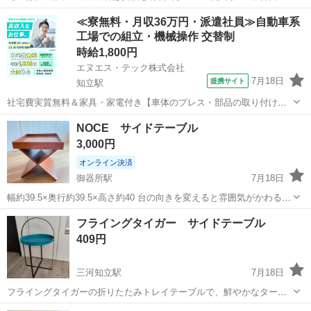
イドテーブル(NDW-001 LBR) 😃組み立て画像はイメージです‼️ 😃いろ
愛知
岡崎市
東岡崎駅
テーブル
LBR
≪寮無料・月収36万円・派遣社員≫自動車系
いろな用途に応じて使える便利なサイドテーブルです。昇降式なので
工場での組立・機械操作 交替制
お好みの快適な...
時給1,800円
エヌエス・テック株式会社
7月18日
提携サイト
知立駅
社宅費実質無料＆家具・家電付き【車体のプレス・部品の取り付け・
塗装・検査】未経験でも時給1,800円 車体のプレス・部品の取り付
愛知
刈谷市
知立駅
その他
NOCE サイドテーブル
け・塗装・検査 車体のプレス・部品の取り付け・塗装・検査など、各
3,000円
工程に分かれて作業を担当します...
オンライン決済
御器所駅
7月18日
幅約39.5×奥行約39.5×高さ約40 台の向きを変えると雰囲気がかわるの
でお好みに合わせてお使いいただけます！ とても気に入って使ってい
愛知
名古屋市
御器所駅
テーブル
フライングタイガー サイドテーブル
たので傷汚れありますが物をディスプレイすると気にならないと思い
409円
ます。 ※オンラ...
三河知立駅
7月18日
フライングタイガーの折りたたみトレイテーブルで、鮮やかなターコ
イズブルーの天板が特徴です。 サイズは画像ご確認ください。 自宅で
愛知
知立市
三河知立駅
テーブル