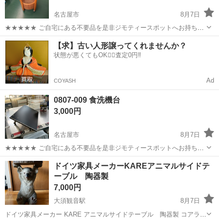
名古屋市
8月7日
★★★★★ ご自宅にある不要品を是非ジモティースポットへお持ち込
みしませんか？ 家電、趣味・スポーツ・レジャー用品、こども用品、
愛知
名古屋市
テーブル
サイドテーブル
【求】古い人形譲ってくれませんか？
衣料服飾品、生活雑貨、家具、本、CD・DVDなどが無料でまとめて持
状態が悪くてもOK🙆‍♀️査定0円‼️
ち込めます！ ※詳細はこ...
Ad
COYASH
0807-009 食洗機台
3,000円
名古屋市
8月7日
★★★★★ ご自宅にある不要品を是非ジモティースポットへお持ち込
みしませんか？ 家電、趣味・スポーツ・レジャー用品、こども用品、
愛知
名古屋市
テーブル
食洗機
ドイツ家具メーカーKAREアニマルサイドテ
衣料服飾品、生活雑貨、家具、本、CD・DVDなどが無料でまとめて持
ーブル 陶器製
ち込めます！ ※詳細はこ...
7,000円
大須観音駅
8月7日
ドイツ家具メーカー KARE アニマルサイドテーブル 陶器製 コアラ