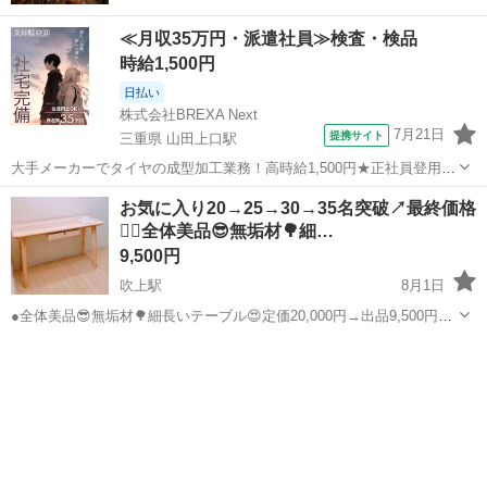
≪月収35万円・派遣社員≫検査・検品
時給1,500円
日払い
株式会社BREXA Next
7月21日
提携サイト
三重県 山田上口駅
大手メーカーでタイヤの成型加工業務！高時給1,500円★正社員登用制
度あり！ワンルーム寮完備！マイカー通勤OK！無料駐車場あり！《三
三重
伊勢市
山田上口駅
その他
お気に入り20→25→30→35名突破↗️最終価格
重県伊勢市》 人気の工場のお仕事 ◇タイヤの製造◇ トラック・バ
🙇‍♀️全体美品😎無垢材🌳細…
ス・RV車用を中心とした...
9,500円
吹上駅
8月1日
●全体美品😎無垢材🌳細長いテーブル😍定価20,000円→出品9,500円❤️
半年使いました✨IKEAリーサボー🌟細長いので狭い場所にフィットし
愛知
名古屋市
吹上駅
テーブル
リーサボー
ます😊💕もう1個の新品同様タイプは、15,000円で決まりました🙏 い
ち乃です。...