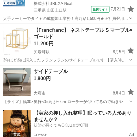
株式会社BREXA Next
7月21日
提携サイト
三重県 山田上口駅
大手メーカーでタイヤの成型加工業務！高時給1,500円★正社員登用制
度あり！ワンルーム寮完備！マイカー通勤OK！無料駐車場あり！《三
三重
伊勢市
山田上口駅
その他
【Francfranc】 ネストテーブル S マーブル×
重県伊勢市》 人気の工場のお仕事 ◇タイヤの製造◇ トラック・バ
ゴールド
ス・RV車用を中心とした...
11,200円
矢場町駅
8月5日
3年ほど前に購入したフランフランのサイドテーブルです 【購入時価
格】25800 【サイズ】大:W310×D274×H450mm
愛知
名古屋市
矢場町駅
テーブル
ネストテーブル
サイドテーブル
小:W276×D240×H300mm 【傷などの状態】とくに目立った傷はありま
1,800円
せん。 【アピール...
大府市
8月4日
【サイズ】幅30×奥行50×高さ60cm ローラーが付いてるので動きやす
いです。 不要になったため、取りにきてくれる方を優先にお譲りしま
愛知
大府市
テーブル
サイドテーブル
【実家の押し入れ整理】眠っている人形あり
す。 中古品であることをご理解の上、ご購入のほどよろしくお願い致
ませんか？
します。
状態が悪くてもOK🙆‍♀️査定0円‼️
Ad
COYASH