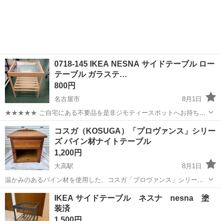
0718-145 IKEA NESNA サイドテーブル ロー
テーブル ガラステ…
800円
名古屋市
8月1日
★★★★★ ご自宅にある不要品を是非ジモティースポットへお持ち込
みしませんか？ 家電、趣味・スポーツ・レジャー用品、こども用品、
愛知
名古屋市
テーブル
NESNA
コスガ（KOSUGA）「プロヴァンス」シリー
衣料服飾品、生活雑貨、家具、本、CD・DVDなどが無料でまとめて持
ズ パイン材ナイトテーブル
ち込めます！ ※詳細はこ...
1,200円
大高駅
8月1日
温かみのあるパイン材を使用した、コスガ「プロヴァンス」シリーズ
のナイトテーブルです🌿 カントリーテイストのお部屋にもぴったりな
愛知
名古屋市
大高駅
テーブル
プロヴァンス
IKEA サイドテーブル ネスナ nesna 塗
デザインです。 ⸻ 【商品説明】 ・メーカー：コスガ
装済
（KOSUGA） ・シリーズ：プロヴァンス...
1,500円