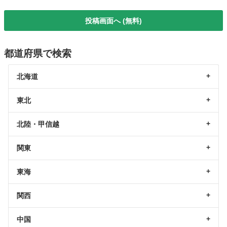
投稿画面へ (無料)
都道府県で検索
北海道
東北
北陸・甲信越
関東
東海
関西
中国