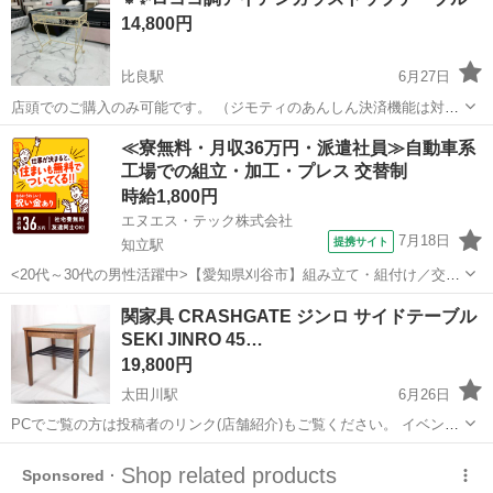
『総合リサイクルショップ 尾張の金ちゃん』併売品です。そ...
14,800円
比良駅
6月27日
店頭でのご購入のみ可能です。 （ジモティのあんしん決済機能は対応
できかねます。） ロココ調のアイアンガラストップテーブルです。 ベ
愛知
名古屋市
比良駅
テーブル
≪寮無料・月収36万円・派遣社員≫自動車系
ッドサイドや、エントランスなどオシャレな演出におすすめです！ 幅
工場での組立・加工・プレス 交替制
85（80）×奥行45（40...
時給1,800円
エヌエス・テック株式会社
7月18日
提携サイト
知立駅
<20代～30代の男性活躍中>【愛知県刈谷市】組み立て・組付け／交替
制／月収36.2万円以上可能！／ngy143-99 仕事概要 仕事概要 困った時
愛知
刈谷市
知立駅
その他
関家具 CRASHGATE ジンロ サイドテーブル
／トラブル時のサポートも万全 ー・ー・ー・ー・ー・ー 毎週火曜/金
SEKI JINRO 45…
曜 入社...
19,800円
太田川駅
6月26日
PCでご覧の方は投稿者のリンク(店舗紹介)もご覧ください。 イベント
情報なども載せています!!! ------------------------------------------------------------
愛知
東海市
太田川駅
テーブル
JINRO
-...