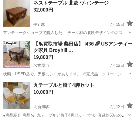
ネストテーブル 北欧 ヴィンテージ
半年間使用しました。新品ではないので汚れや傷などご理解くださ
32,000円
い。
平針駅
7月15日
アンティークショップで購入した、 チーク材の北欧デザインのネスト
テーブルです。 3つセットでの販売になります。
愛知
名古屋市
平針駅
テーブル
【🐤買取市場 柴田店】 I436 🌈 USアンティー
ク家具 Broyhill …
19,800円
名古屋市
7月12日
状態：USED品で、天板にシミがあります。 ※完成品・クリーニング
済。 ※こちらの商品は他のサイトや店頭でも同時販売しております。
愛知
名古屋市
テーブル
Broyhill
丸テーブルと椅子4脚セット
購入意思を示された場合でも、多少の時間差で売切れている場合もあ
10,000円
るので、ご了承下さい...
北新川駅
7月12日
●商品紹介 商品名: 丸テーブルと椅子4脚セット 寸法: 直径約60㎝のテ
ーブル ●商品について 価格は消費税込みとなります。 テーブルと椅子
愛知
碧南市
北新川駅
テーブル
商品
バラバラでの販売も行っております。 テーブルのみ 3000円 椅子の
み 2...