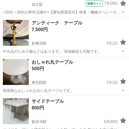
7月18日
提携サイト
知立駅
<20代～30代の男性活躍中>【愛知県豊田市】検査・機械オペレーター
／交替制／月収36.2万円以上可能！／ngy144-99 仕事概要 仕事概要 安
愛知
豊田市
知立駅
その他
アンティーク テーブル
心の研修あり！ ー・ー・ー・ー・ー・ー 毎週火曜/金曜 入社チャン
7,500円
ス！ ■...
妙興寺駅
7月1日
中古品のため小傷などはあります。 現地確認も可能です。
愛知
一宮市
妙興寺駅
テーブル
アンティーク
おしゃれ丸テーブル
500円
東別院駅
7月1日
韓国風なおしゃれな白い丸テーブルです。
愛知
名古屋市
東別院駅
テーブル
サイドテーブル
800円
観音寺駅
6月30日