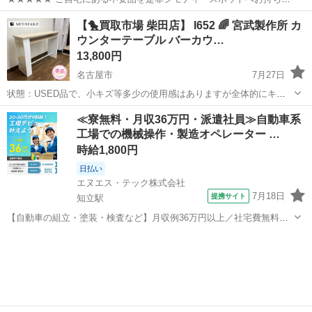
みしませんか？ 家電、趣味・スポーツ・レジャー用品、こども用品、
愛知
名古屋市
テーブル
ラウンドテーブル
【🐤買取市場 柴田店】 I652 🌈 宮武製作所 カ
衣料服飾品、生活雑貨、家具、本、CD・DVDなどが無料でまとめて持
ウンターテーブル バーカウ…
ち込めます！ ※詳細はこ...
13,800円
名古屋市
7月27日
状態：USED品で、小キズ等多少の使用感はありますが全体的にキレ
イです。 ※クリーニング済。 ※こちらの商品は他のサイトや店頭でも
愛知
名古屋市
テーブル
宮武
≪寮無料・月収36万円・派遣社員≫自動車系
同時販売しております。購入意思を示された場合でも、多少の時間差
工場での機械操作・製造オペレーター …
で売切れている場合も...
時給1,800円
日払い
エヌエス・テック株式会社
7月18日
提携サイト
知立駅
【自動車の組立・塗装・検査など】月収例36万円以上／社宅費無料／
土日休み／祝い金・特典あり／ngy144-99 仕事概要 仕事概要 安心の研
愛知
豊田市
知立駅
その他
修あり！ ー・ー・ー・ー・ー・ー 毎週火曜/金曜 入社チャンス！ ■火
曜日入社⇒前...