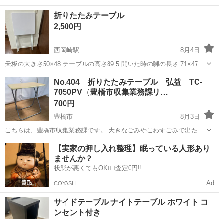
折りたたみテーブル
2,500円
西岡崎駅
8月4日
天板の大きさ50×48 テーブルの高さ89.5 開いた時の脚の長さ 71×47.5
折りたたんだ時の高さ107 素人採寸の為誤差があったらすみません(>
愛知
岡崎市
西岡崎駅
テーブル
No.404 折りたたみテーブル 弘益 TC-
<)‼︎ ほぼ使ってない為綺麗かと思います\(◡̈)/♥︎ 使ったのは...
7050PV（豊橋市収集業務課リ…
700円
豊橋市
8月3日
こちらは、豊橋市収集業務課です。 大きなごみやこわすごみで出た、
まだ使える家具等を修繕したリユース家具を出品しています。 ■出品
愛知
豊橋市
テーブル
リユース
【実家の押し入れ整理】眠っている人形あり
物詳細 サイズ：幅70 cm×奥行40 cm×高さ71 cm 状 態：リユ...
ませんか？
状態が悪くてもOK🙆‍♀️査定0円‼️
Ad
COYASH
サイドテーブル ナイトテーブル ホワイト コ
ンセント付き