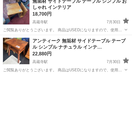
無垢材 サイドテーブル テーブル シンプル お
店の際は「ジモティーを見て来ました」とお声掛けください。 ◆メ
しゃれ インテリア
ーカー:Ritzwel...
18,700円
高蔵寺駅
7月30日
ご閲覧ありがとうございます。 商品はUSEDになりますので、使用感
がございます。 ご来店していただき必ず実物をご確認下さい。 ご来
愛知
春日井市
高蔵寺駅
テーブル
無垢材
アンティーク 無垢材 サイドテーブル テーブ
店の際は「ジモティーを見て来ました」とお声掛けください。 ◆状
ル シンプル ナチュラル インテ…
態:USED 【商品の受...
22,880円
高蔵寺駅
7月30日
ご閲覧ありがとうございます。 商品はUSEDになりますので、使用感
がございます。 ご来店していただき必ず実物をご確認下さい。 ご来
愛知
春日井市
高蔵寺駅
テーブル
無垢材
店の際は「ジモティーを見て来ました」とお声掛けください。 ◆カ
ラー・素材など:無垢材 ◆サ...