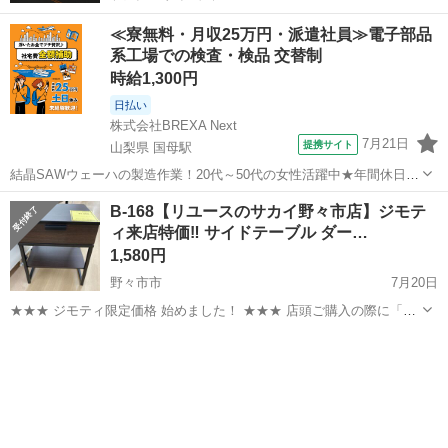
≪寮無料・月収25万円・派遣社員≫電子部品
系工場での検査・検品 交替制
時給1,300円
日払い
株式会社BREXA Next
7月21日
提携サイト
山梨県 国母駅
結晶SAWウェーハの製造作業！20代～50代の女性活躍中★年間休日
120日＆土日祝休み！クリーンルーム内でのお仕事！日払い制度利用可
山梨
国母駅
その他
B-168【リユースのサカイ野々市店】ジモテ
◎正社員登用制度あり！マイカー通勤可！《山梨県中巨摩郡昭和町》
ィ来店特価‼ サイドテーブル ダー…
人気の工場のお仕事 ◇結晶...
1,580円
野々市市
7月20日
★★★ ジモティ限定価格 始めました！ ★★★ 店頭ご購入の際に「ジ
モティを見た」と言っていただくと、ジモティ限定価格(表示価格より
石川
野々市市
テーブル
サカイ
7%OFF)でのご購入が可能です。 是非、店頭にてスタッフまでお伝え
くださいませ。 ...