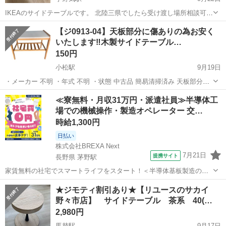
IKEAのサイドテーブルです。 北陸三県でしたら受け渡し場所相談可で
す。
石川
かほく市
宇野気駅
テーブル
サイドテーブル
【ジ0913-04】天板部分に傷ありの為お安く
いたします‼️木製サイドテーブル…
150円
小松駅
9月19日
・メーカー 不明 ・年式 不明 ・状態 中古品 簡易清掃済み 天板部分に
傷あり 全体的にやや汚れあり ・サイズ 幅:610mm奥行:380mm高
石川
小松市
小松駅
テーブル
天板
≪寮無料・月収31万円・派遣社員≫半導体工
さ:460mm ・値引き 要相談 ・他商品とのセット売り 要相談 ・...
場での機械操作・製造オペレーター 交…
時給1,300円
日払い
株式会社BREXA Next
7月21日
提携サイト
長野県 茅野駅
家賃無料の社宅でスマートライフをスタート！＜半導体基板製造の機
械操作・検査＞ランチ代もかからないオトクな職場◎／稼ぎもしっか
長野
茅野市
茅野駅
その他
★ジモティ割引あり★【リユースのサカイ
り！月収例31万円／長野県茅野市 半導体基板の製造・検査 クリーンル
野々市店】 サイドテーブル 茶系 40(…
ーム内で、半導体基板の製造や検...
2,980円
馬替駅
9月17日