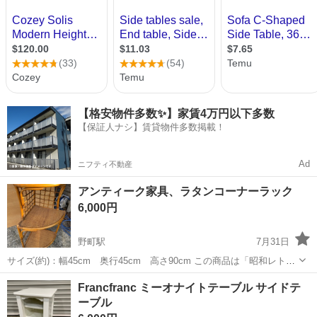
【格安物件多数✨】家賃4万円以下多数
【保証人ナシ】賃貸物件多数掲載！
Ad
ニフティ不動産
アンティーク家具、ラタンコーナーラック
6,000円
野町駅
7月31日
サイズ(約)：幅45cm 奥行45cm 高さ90cm この商品は「昭和レト
ロ」な雰囲気を持つ、3段のラタン（籐）製コーナーラックです。三角
石川
金沢市
野町駅
テーブル
アンティーク
Francfranc ミーオナイトテーブル サイドテ
形の棚板が特徴で、お部屋の隅のデッドスペースを有効活用できるデ
ーブル
ィスプレイラックとして...