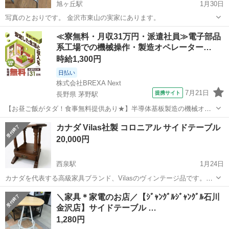
旭ヶ丘駅
1月30日
写真のとおりです。 金沢市東山の実家にあります。
石川
金沢市
旭ヶ丘駅
テーブル
実家
≪寮無料・月収31万円・派遣社員≫電子部品
系工場での機械操作・製造オペレーター…
時給1,300円
日払い
株式会社BREXA Next
7月21日
提携サイト
長野県 茅野駅
【お昼ご飯がタダ！食事無料提供あり★】半導体基板製造の機械オペ
レーターや検査作業！未経験活躍中★カップル＆友達同士の応募OK！
長野
茅野市
茅野駅
その他
カナダ Vilas社製 コロニアル サイドテーブル
赴任旅費会社負担★嬉しい無料送迎◎正社員登用制度あり！マイカー
20,000円
通勤OK！無料駐車場完備！《長野県茅...
西泉駅
1月24日
カナダを代表する高級家具ブランド、Vilasのヴィンテージ品です。購
入した東京のアンティークショップでは、1990年代に惜しまれつつ閉
石川
金沢市
西泉駅
テーブル
カナダ
＼家具＊家電のお店／【ｼﾞｬﾝｸﾞﾙｼﾞｬﾝｸﾞﾙ石川
鎖されたメーカーのため、現在は中古市場でしか出会えない大変希少
金沢店】サイドテーブル …
な品と聞き50000円で購入...
1,280円