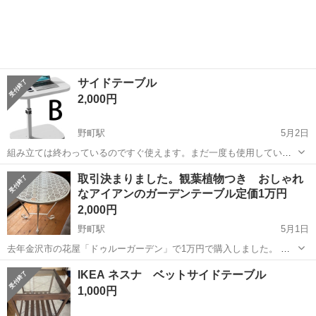
サイドテーブル
2,000円
野町駅
5月2日
組み立ては終わっているのですぐ使えます。まだ一度も使用していま
せん サイドテーブル ベッドサイドテーブル ソファーテーブル ベッド
石川
金沢市
野町駅
テーブル
サイドテーブル
取引決まりました。観葉植物つき おしゃれ
サイド テーブル 昇降式 高さ調節可能 差し込み式 360度回転 組み立て
なアイアンのガーデンテーブル定価1万円
簡単 省スペース 天...
2,000円
野町駅
5月1日
去年金沢市の花屋「ドゥルーガーデン」で1万円で購入しました。 素
敵なシャビーテイストのアイアンテーブルです。 屋外では使用せず、
石川
金沢市
野町駅
テーブル
アイアン
IKEA ネスナ ベットサイドテーブル
室内で花や植物などを飾っておりましたので、美品ですが、アンティ
1,000円
ーク調ですので購入時から塗装のかす...