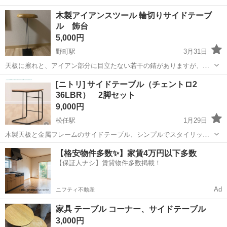
木製アイアンスツール 輪切りサイドテーブ
ル 飾台
5,000円
野町駅
3月31日
天板に擦れと、アイアン部分に目立たない若干の錆がありますが、総
じて美品です。 他にない美しくユニークな作品です。 木材 油性ウレ
石川
金沢市
野町駅
テーブル
アイアン
[ニトリ] サイドテーブル（チェントロ2
タン塗装 鉄脚 ブラック塗装 気に入って頂ける方宜しくお願い致しま
36LBR） 2脚セット
す。 #アイアン家...
9,000円
松任駅
1月29日
木製天板と金属フレームのサイドテーブル、シンプルでスタイリッシ
ュなデザイン。 ソファーサイドに置いて、パソコンが使えるちょうど
石川
白山市
松任駅
テーブル
サイドテーブル
【格安物件多数✨】家賃4万円以下多数
良いサイズです。 サイドテーブル - タイプ: サイドテーブル - 色: ブラ
【保証人ナシ】賃貸物件多数掲載！
ウン - サイズ:...
Ad
ニフティ不動産
家具 テーブル コーナー、サイドテーブル
3,000円