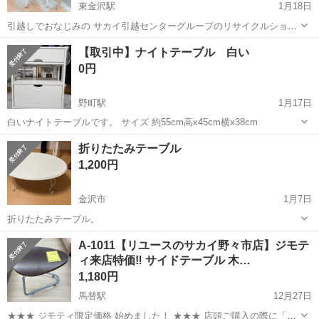
東金沢駅
1月18日
引越しでおなじみの サカイ引越センターグループのリサイクルショッ
プ ジャングルジャングル石川金沢店です(*^^*) 店頭ご購入の際に「ジ
石川
金沢市
東金沢駅
テーブル
ジャングル
【取引中】ナイトテーブル 白い
モティを見た」と言っていただくと、ジモティ限定価格(表示価格より
0円
7%O...
野町駅
1月17日
白いナイトテーブルです。 サイズ 約55cm高x45cm横x38cm
石川
金沢市
野町駅
テーブル
折りたたみテーブル
1,200円
金沢市
1月7日
折りたたみテーブル。
石川
金沢市
テーブル
折りたたみ
A-1011【リユースのサカイ野々市店】ジモテ
ィ来店特価‼ サイドテーブル 木…
1,180円
馬替駅
12月27日
★★★ ジモティ限定価格 始めました！ ★★★ 店頭ご購入の際に「ジ