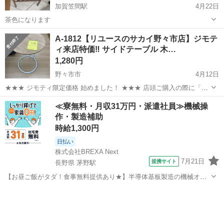
加賀笠間駅
4月22日
茶色になります
石川
白山市
加賀笠間駅
テーブル
ネスナ
A-1812【リユースのサカイ野々市店】ジモテ
ィ来店特価‼ サイドテーブル 木…
1,280円
野々市市
4月12日
★★★ ジモティ限定価格 始めました！ ★★★ 店頭ご購入の際に「ジ
モティを見た」と言っていただくと、ジモティ限定価格(表示価格より
石川
野々市市
テーブル
サカイ
≪寮無料・月収31万円・派遣社員≫機械操
7%OFF)でのご購入が可能です。 是非、店頭にてスタッフまでお伝え
作・製造補助
くださいませ。 ...
時給1,300円
日払い
株式会社BREXA Next
7月21日
提携サイト
長野県 茅野駅
【お昼ご飯がタダ！食事無料提供あり★】半導体基板製造の機械オペ
レーターや検査作業！未経験活躍中★カップル＆友達同士の応募OK！
長野
茅野市
茅野駅
その他
赴任旅費会社負担★嬉しい無料送迎◎正社員登用制度あり！マイカー
通勤OK！無料駐車場完備！《長野県茅...