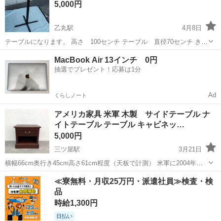
5,000円
乙丸駅
4月8日
テーブルになります。 高さ 100センチ テーブル 直径70センチ きれ
いですが、表面や、裏側、足回りにキズや汚れがあります。中古品の
石川
野々市市
乙丸駅
テーブル
有料
MacBook Air 13インチ 0円
ため、ご了承願います。 よろしくお願いします。 配送は有料になりま
抽選でプレゼント！応募は1分
すのでご相談下さい。
Ad
くらしノート
アメリカ家具 米軍 木製 サイドテーブル ナ
イトテーブル テーブル キャビネッ…
5,000円
三ツ屋駅
3月21日
横幅66cm奥行き45cm高さ61cm程度（天板で計測） 米軍に2004年に
納入されたと思われるサイドテーブルです 店舗で使用する予定でした
石川
金沢市
三ツ屋駅
テーブル
米軍
≪寮無料・月収25万円・派遣社員≫検査・検
が中古美品を購入後未使用です、小傷も少なく状態は良好です
品
時給1,300円
日払い