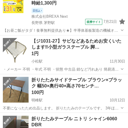
時給1,300円
日払い
株式会社BREXA Next
7月21日
提携サイト
長野県 茅野駅
【お昼ご飯がタダ！食事無料提供あり★】半導体基板製造の機械オペ
レーターや検査作業！未経験活躍中★カップル＆友達同士の応募OK！
長野
茅野市
茅野駅
その他
【ジ1031-27】サビなどあるためお安くいた
赴任旅費会社負担★嬉しい無料送迎◎正社員登用制度あり！マイカー
します‼️小型ガラステーブル 脚…
通勤OK！無料駐車場完備！《長野県茅...
1円
小松駅
11月30日
・メーカー 不明 ・年式 不明 ・状態 中古品 錆など汚れあり 簡易清掃
済み ・サイズ 幅・奥行:482mm高さ:415mm ・値引き 要相談 ・他商
石川
小松市
小松駅
テーブル
簡易
折りたたみサイドテーブル ブラウン×ブラッ
品とのセット売り 要相談 ・単品購入 要相談 ・配達サービス...
ク 幅50×奥行40×高さ70センチ…
100円
明峰駅
10月12日
不要になったため出品します。 折りたたみのテーブルです。 3年ほど
使用してますが、大きな傷はなく綺麗な方だと思います。 幅50×奥行
石川
能美市
明峰駅
テーブル
山善
折りたたみテーブル ニトリ シャイン6060
40×高さ70センチ メーカー：山善 当方男性、非喫煙、ペットなし。 土
DBR
日祝で、能美市内...