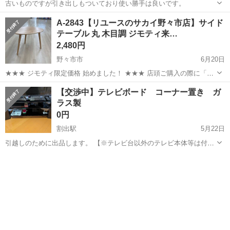
古いものですが引き出しもついており使い勝手は良いです。
石川
金沢市
テーブル
アンティーク
A-2843【リユースのサカイ野々市店】サイド
テーブル 丸 木目調 ジモティ来…
2,480円
野々市市
6月20日
★★★ ジモティ限定価格 始めました！ ★★★ 店頭ご購入の際に「ジ
モティを見た」と言っていただくと、ジモティ限定価格(表示価格より
石川
野々市市
テーブル
サカイ
【交渉中】テレビボード コーナー置き ガ
7%OFF)でのご購入が可能です。 是非、店頭にてスタッフまでお伝え
ラス製
くださいませ。 ...
0円
割出駅
5月22日
引越しのために出品します。 【※テレビ台以外のテレビ本体等は付属
しません。】 アウトレット品で4年前に購入しました。 サイズ感は3・
石川
金沢市
割出駅
テーブル
ガラス
4枚目の通りです(cm) （素人計測のため誤差はご了承下さい） 自宅ま
で取りに来て頂ける方優...