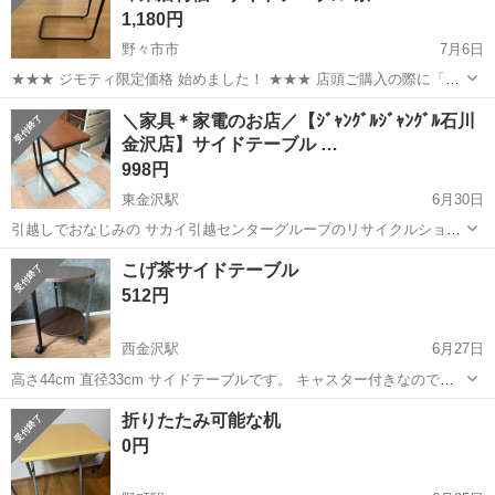
1,180円
野々市市
7月6日
★★★ ジモティ限定価格 始めました！ ★★★ 店頭ご購入の際に「ジ
モティを見た」と言っていただくと、ジモティ限定価格(表示価格より
石川
野々市市
テーブル
サカイ
＼家具＊家電のお店／【ｼﾞｬﾝｸﾞﾙｼﾞｬﾝｸﾞﾙ石川
7%OFF)でのご購入が可能です。 是非、店頭にてスタッフまでお伝え
金沢店】サイドテーブル …
くださいませ。 ...
998円
東金沢駅
6月30日
引越しでおなじみの サカイ引越センターグループのリサイクルショッ
プ ジャングルジャングル石川金沢店です(*^^*) 店頭ご購入の際に「ジ
石川
金沢市
東金沢駅
テーブル
ジャングル
こげ茶サイドテーブル
モティを見た」と言っていただくと、ジモティ限定価格(表示価格より
512円
7%O...
西金沢駅
6月27日
高さ44cm 直径33cm サイドテーブルです。 キャスター付きなので移
動が容易で使い勝手も良いです。 サイズも色味もちょうど良く、どん
石川
金沢市
西金沢駅
テーブル
折りたたみ可能な机
なシチュエーションにも合います。 傷等ございません。ペットタバコ
0円
無しです。 丁寧に...