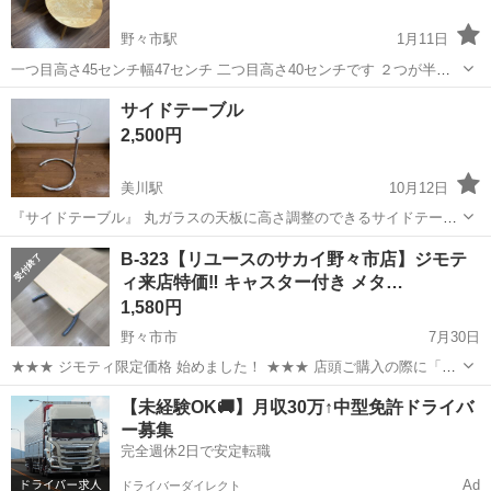
野々市駅
1月11日
一つ目高さ45センチ幅47センチ 二つ目高さ40センチです ２つが半分
ほど重なるように置くことができます ニトリで購入しました
石川
野々市市
野々市駅
テーブル
サイドテーブル
サイドテーブル
2,500円
美川駅
10月12日
『サイドテーブル』 丸ガラスの天板に高さ調整のできるサイドテーブ
ルです。 天板ガラスの直径は450㎜ 天板の高さは485～710㎜の間で数
石川
白山市
美川駅
テーブル
サイドテーブル
B-323【リユースのサカイ野々市店】ジモテ
段階の変更可能。 中古品につきガラス面の小傷、支柱の白錆などあり
ィ来店特価‼ キャスター付き メタ…
ます。 ...
1,580円
野々市市
7月30日
★★★ ジモティ限定価格 始めました！ ★★★ 店頭ご購入の際に「ジ
モティを見た」と言っていただくと、ジモティ限定価格(表示価格より
石川
野々市市
テーブル
サカイ
【未経験OK🚚】月収30万↑中型免許ドライバ
7%OFF)でのご購入が可能です。 是非、店頭にてスタッフまでお伝え
ー募集
くださいませ。 ...
完全週休2日で安定転職
Ad
ドライバーダイレクト