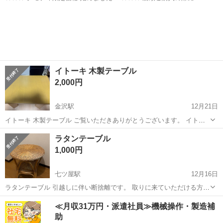
モティを見た」と言っていただくと、ジモティ限定価格(表示価格より
石川
野々市市
馬替駅
テーブル
サカイ
7%OFF)でのご購入が可能です。 是非、店頭にてスタッフまでお伝え
くださいませ。 ...
イトーキ 木製テーブル
2,000円
金沢駅
12月21日
イトーキ 木製テーブル ご覧いただきありがとうございます。 イトー
キ製の木製テーブルです。 とてもしっかりした作りで、リビングやワ
石川
金沢市
金沢駅
テーブル
イトーキ
ラタンテーブル
ークスペース、サイドテーブルとしてもお使いいただけます。 【サイ
1,000円
ズ】 ・天板サイズ：60...
七ツ屋駅
12月16日
ラタンテーブル 引越しに伴い断捨離です。 取りに来ていただける方で
お願いします。 明日15:00までに取りに来ていただける方
石川
金沢市
七ツ屋駅
テーブル
ラタンテーブル
≪月収31万円・派遣社員≫機械操作・製造補
助