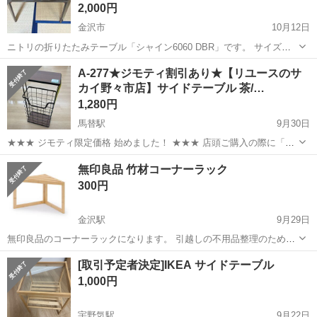
2,000円
金沢市
10月12日
ニトリの折りたたみテーブル「シャイン6060 DBR」です。 サイズ：
幅60 × 奥行60 × 高さ31.5 cm 素材：中質繊維板（MDF）／ウレタン樹
石川
金沢市
テーブル
DBR
A-277★ジモティ割引あり★【リユースのサ
脂塗装 色：ダークブラウン 使用感はありますが、全体的にき...
カイ野々市店】サイドテーブル 茶/…
1,280円
馬替駅
9月30日
★★★ ジモティ限定価格 始めました！ ★★★ 店頭ご購入の際に「ジ
モティを見た」と言っていただくと、ジモティ限定価格(表示価格より
石川
野々市市
馬替駅
テーブル
サカイ
無印良品 竹材コーナーラック
7%OFF)でのご購入が可能です。 是非、店頭にてスタッフまでお伝え
300円
くださいませ。 ...
金沢駅
9月29日
無印良品のコーナーラックになります。 引越しの不用品整理のため出
品します。 目立った傷や汚れはないです。 組立済みのままお渡しにな
石川
金沢市
金沢駅
テーブル
無印良品
[取引予定者決定]IKEA サイドテーブル
ります。 サイズ等は公式サイトを確認お願いいたします。
1,000円
https://www.muji.co...
宇野気駅
9月22日