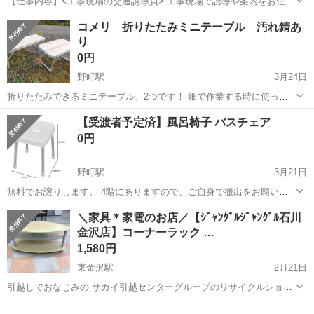
【仕事内容】<工事現場の交通誘導員> 工事現場で誘導や案内をお任せ
します! 〈具体的な仕事内容〉 ・出入車両や周囲を利用する歩行者の
アルバイト・パート
コメリ 折りたたみミニテーブル 汚れ錆あ
誘導 事故やトラブルを未然に防ぎ、歩行者と車両の安全を守ります!
り
未経験でも安心の研修あり 3日間...
0円
野町駅
3月24日
折りたたみできるミニテーブル、2つです！ 畑で作業する時に使って
いたので、土汚れあり、サビありです！ 汚れなどを気にしなければ、
石川
金沢市
野町駅
テーブル
コメリ
【受渡者予定済】風呂椅子 バスチェア
使用に関してはまだお使い頂けます。 汚れる用途で使われる方などい
0円
かがでしょうか？ 万が一 ...
野町駅
3月21日
無料でお譲りします。 4階にありますので、ご自身で搬出をお願いい
たします。 お引き取りは3月28日まで可能です。 ご希望の方はお気軽
石川
金沢市
野町駅
テーブル
風呂
＼家具＊家電のお店／【ｼﾞｬﾝｸﾞﾙｼﾞｬﾝｸﾞﾙ石川
にご連絡ください。
金沢店】コーナーラック …
1,580円
東金沢駅
2月21日
引越しでおなじみの サカイ引越センターグループのリサイクルショッ
プ ジャングルジャングル石川金沢店です(*^^*) 店頭ご購入の際に「ジ
石川
金沢市
東金沢駅
テーブル
ジャングル