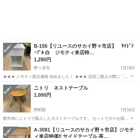
B-156【リユースのサカイ野々市店】 ｻｲﾄﾞﾃ
ｰﾌﾞﾙ 白 ジモティ来店特…
1,280円
野々市市
7月19日
★★★ ジモティ限定価格 始めました！ ★★★ 店頭ご購入の際に「ジ
モティを見た」と言っていただくと、ジモティ限定価格(表示価格より
石川
野々市市
テーブル
サカイ
ニトリ ネストテーブル
7%OFF)でのご購入が可能です。 是非、店頭にてスタッフまでお伝え
1,000円
くださいませ。 ...
野町駅
7月16日
数年前にニトリで購入したネストテーブルです。 セットで大小を購入
したうちの小さいサイズです。 黒いシミと、天板に木目の剥がれが少
石川
金沢市
野町駅
テーブル
A-3081【リユースのサカイ野々市店】ジモテ
しあります。画像でご確認ください。 程よい大きさで重宝しておりま
ィ来店特価‼ サイドテーブル 茶…
した。色合いもどんなインテリアに...