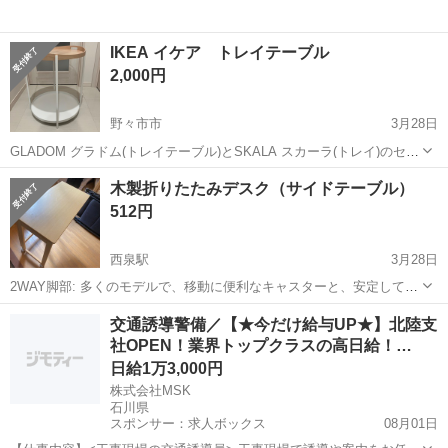
IKEA イケア トレイテーブル
2,000円
野々市市
3月28日
GLADOM グラドム(トレイテーブル)とSKALA スカーラ(トレイ)のセッ
ト 昨年購入しましたが、インテリアに合わなかったのでお譲りしま
石川
野々市市
テーブル
グラドム
木製折りたたみデスク（サイドテーブル）
す。汚れ、傷などは見当たりませんが、あくまでも中古品ですので、
512円
ご理解の上、ご購入を...
西泉駅
3月28日
2WAY脚部: 多くのモデルで、移動に便利なキャスターと、安定して設
置できるアジャスターを付け替えて使用できます。 用途: 在宅ワーク
石川
金沢市
西泉駅
テーブル
デスク
交通誘導警備／【★今だけ給与UP★】北陸支
のPCデスク、リビング学習、ミシン等の作業台、ダイニングの補助テ
社OPEN！業界トップクラスの高日給！…
ーブルなど、多目的に利用さ...
日給1万3,000円
株式会社MSK
石川県
スポンサー：求人ボックス
08月01日