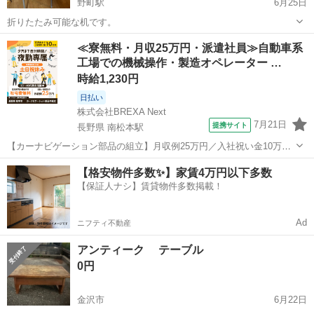
野町駅
6月25日
折りたたみ可能な机です。
石川
金沢市
野町駅
テーブル
≪寮無料・月収25万円・派遣社員≫自動車系
工場での機械操作・製造オペレーター …
時給1,230円
日払い
株式会社BREXA Next
7月21日
提携サイト
長野県 南松本駅
【カーナビゲーション部品の組立】月収例25万円／入社祝い金10万
円！／うれしい土日祝休み★年間休日125日／稼げる夜勤専属！日払い
長野
松本市
南松本駅
その他
【格安物件多数✨】家賃4万円以下多数
OK！ 人気の工場のお仕事 ◇カーナビゲーション部品の組立◇ ■ 業務
【保証人ナシ】賃貸物件多数掲載！
内容 車載用カーナビゲ...
Ad
ニフティ不動産
アンティーク テーブル
0円
金沢市
6月22日