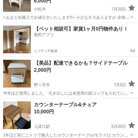
6,000円
小松市
7月25日
⭐️おまとめ購入でお値引きいたします‼︎⭐️ 小さなキズありますが 全体的
に綺麗です メーカー：Francfranc サイズ：幅35cm奥行き32cm高さ
石川
小松市
テーブル
Francfranc
【ペット相談可】家賃1ヶ月0円物件あり！
50cm ☑︎受け渡しについて🚚 基本的に小松市若杉町にあります...
無料アプリ
Ad
ニフティ不動産
【美品】配達できるかも？サイドテーブル
2,000円
野々市市
7月5日
半年ほど使用しました。 引き出しには未使用の紙コップを入れていま
した。 支柱部分はプラスチックになります。 キャスターは付いていま
石川
野々市市
テーブル
カウンターテーブル&チェア
せん。 約 幅45×奥行き40×高さ55センチ ※傷が付かないように軽くプ
10,000円
チプチで包んで受...
上諸江駅
6月20日
1年ほど前にニトリで購入したカウンターテーブル(モラド)とカウンタ