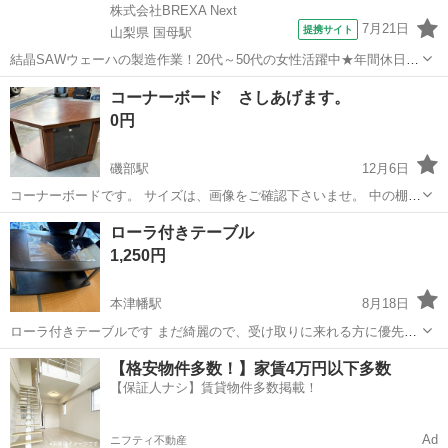
株式会社BREXA Next
7月21日
提携サイト
山梨県 国母駅
結晶SAWウェーハの製造作業！20代～50代の女性活躍中★年間休日
120日＆土日祝休み！クリーンルーム内でのお仕事！日払い制度利用可
山梨
国母駅
その他
コーナーボード さしあげます。
◎正社員登用制度あり！マイカー通勤可！《山梨県中巨摩郡昭和町》
0円
人気の工場のお仕事 ◇結晶...
磯部駅
12月6日
コーナーボードです。 サイズは、画像をご確認下さいませ。 中の棚板
がございません。 ただいま、探しています。 受け渡し場所は 諸江の
石川
金沢市
磯部駅
テーブル
マンボウ
ローラ付きテーブル
マンボウでお願いします。
1,250円
本津幡駅
8月18日
ローラ付きテーブルです まだ綺麗ので、受け取りに来れる方に優先し
ます 他の相談も可能ですので、よろしくお願いします
石川
河北郡
本津幡駅
テーブル
ローラ
【格安物件多数！】家賃4万円以下多数
【保証人ナシ】賃貸物件多数掲載！
Ad
ニフティ不動産