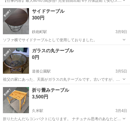
【仕事内容】最大80%の高歩合! 完全自由出勤 6ヶ月保証給で安心スタ
ート <募集職種> 美容師 <仕事内容> サロン内業務全般 希望や適性に
アルバイト・パート
サイドテーブル
応じて、 店舗運営・スタッフ管理などの マネジメント業務にも携われ
300円
ます <必要経験> ス...
鉄砲町駅
3月9日
ソファ横でサイドテーブルとして使用しておりました。
愛媛
松山市
鉄砲町駅
テーブル
サイドテーブル
ガラスの丸テーブル
0円
道後公園駅
3月5日
祖父の家にあった、天面がガラスの丸テーブルです。古いですが、し
っかりしています。 母が小さい頃に貼ったシールが残ってしまってい
愛媛
松山市
道後公園駅
テーブル
ガラス
折り畳みテーブル
ます。 サイズは直径が55cm、高さが43cmほどです。 松山近郊なら
3,500円
1000円でお届けもで...
久米駅
3月4日
折りたたんだらコンパクトになります。 ナチュナル思考のあなたど
う？ 管理番号 2378152
愛媛
松山市
久米駅
テーブル
コンパクト