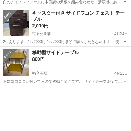
白のアイアンフレームに木目調の天板を組み合わせた、清潔感のある
マガジンラック付きサイドテーブルです。 スリムな設計ながら、上部
愛媛
松山市
土居田駅
テーブル
シェルフィ
キャスター付き サイドワゴン チェスト テー
はテーブルとして、下部は雑誌や新聞を収納できるラックとして、1台
ブル
2役で活躍します。 TSU...
2,000円
道後公園駅
4月24日
2つあります。1つ2000円 1つ7000円ほどで購入したと思います。 使用
に伴う多少の傷はありますのでご理解いただける方のみよろしくお願
愛媛
松山市
道後公園駅
テーブル
キャスター
移動型サイドテーブル
いします。 サイズ 高さ キャスター込み約58cm / なし53 cm
800円
幅 約...
福音寺駅
4月22日
下にコロコロが付いてるので移動も楽々です。 サイドテーブル？で
す。 高さは、 コロコロから左右の丸まってる持ち手？までで約70cm
愛媛
松山市
福音寺駅
テーブル
サイドテーブル
横は約52cm 奥行きは約38cm 一応素人寸法なので多少の誤差はあると
思いますがご了承下...