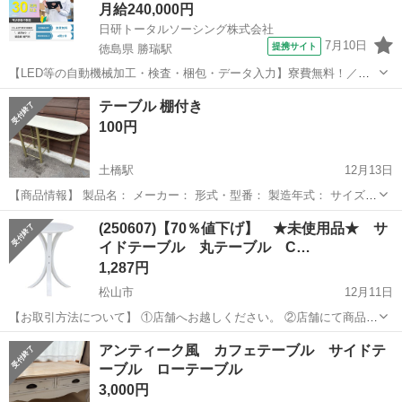
月給240,000円
日研トータルソーシング株式会社
7月10日
提携サイト
徳島県 勝瑞駅
【LED等の自動機械加工・検査・梱包・データ入力】寮費無料！／年
間休日は130日以上／未経験OK！ お仕事について スマートフォンやパ
徳島
鳴門市
勝瑞駅
その他
テーブル 棚付き
ソコン、車などに使われるLED等の電子部品の製造とそれに付帯する
100円
作業になります。①部品を...
土橋駅
12月13日
【商品情報】 製品名： メーカー： 形式・型番： 製造年式： サイズ：
120×40×87.5 （単位：cm、幅×奥行×高さ） 色： 【付属品】 【商品の
愛媛
松山市
土橋駅
テーブル
砥部町
(250607)【70％値下げ】 ★未使用品★ サ
状態・備考】 中古品、簡易清掃済み。 天板に傷や欠けがあります。
イドテーブル 丸テーブル C…
...
1,287円
松山市
12月11日
【お取引方法について】 ①店舗へお越しください。 ②店舗にて商品を
受け渡し時に代金をお支払い下さい。 ＜店舗情報＞ 中古オフィス家具
愛媛
松山市
テーブル
サイドテーブル
アンティーク風 カフェテーブル サイドテ
専門店『事務太郎』 松山市天山3-9-30 営業時間：10時～18時（日曜
ーブル ローテーブル
定...
3,000円