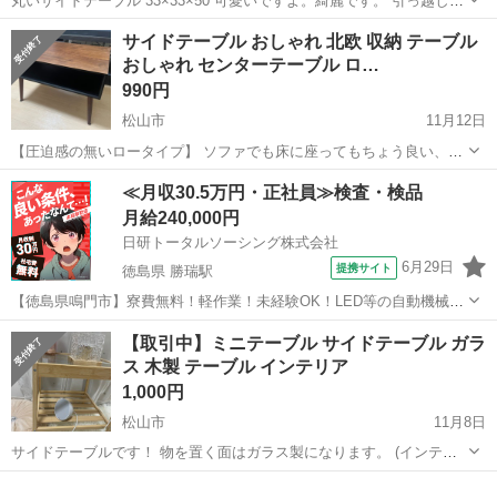
丸いサイドテーブル 33×33×50 可愛いですよ。綺麗です。 引っ越しの
ため、11月30日迄に取りに来ていただける方に。 よろしくお願いしま
愛媛
松山市
衣山駅
テーブル
サイドテーブル
サイドテーブル おしゃれ 北欧 収納 テーブル
す。
おしゃれ センターテーブル ロ…
990円
松山市
11月12日
【圧迫感の無いロータイプ】 ソファでも床に座ってもちょう良い、使
いやすい高さ。 【コンパクトな天板】 ノートパソコンや本を広げた
愛媛
松山市
テーブル
サイドテーブル
≪月収30.5万円・正社員≫検査・検品
り、ちょっとした作業をするのにも使いやすい。 【お手入れしやす
月給240,000円
い】 天板は合成...
日研トータルソーシング株式会社
6月29日
提携サイト
徳島県 勝瑞駅
【徳島県鳴門市】寮費無料！軽作業！未経験OK！LED等の自動機械加
工・検査・梱包・データ入力《お仕事No.NS0560》 お仕事について ス
徳島
鳴門市
勝瑞駅
その他
【取引中】ミニテーブル サイドテーブル ガラ
マートフォンやパソコン、車などに使われるLED等の電子部品の製造
ス 木製 テーブル インテリア
とそれに付帯する作...
1,000円
松山市
11月8日
サイドテーブルです！ 物を置く面はガラス製になります。 (インテリ
アなどは付属品ではないです。) 使っておりませんので 美品です。 イ
愛媛
松山市
テーブル
サイドテーブル
ンテリア置きに使っていました！ 取りに来て下さる方のみ ご購入お願