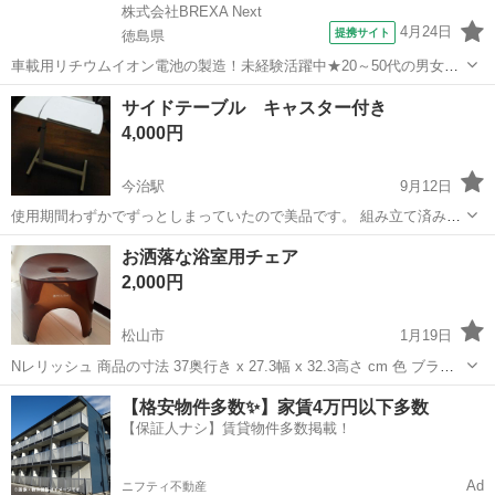
株式会社BREXA Next
4月24日
提携サイト
徳島県
車載用リチウムイオン電池の製造！未経験活躍中★20～50代の男女活
躍中！寮費無料★備品付き1R寮完備！自宅からマイカー通勤OK！無料
徳島
その他
サイドテーブル キャスター付き
駐車場完備◎正社員登用制度あり！《徳島県板野郡松茂町》 人気の工
4,000円
場のお仕事 ◇車載用リチウ...
今治駅
9月12日
使用期間わずかでずっとしまっていたので美品です。 組み立て済みで
すが分解可能。 5段階に高さ調節可能です。 広い方の天板は水平から
愛媛
今治市
今治駅
テーブル
サイドテーブル
お洒落な浴室用チェア
角度を斜めに固定することができます。書見台にも。
2,000円
松山市
1月19日
Nレリッシュ 商品の寸法 37奥行き x 27.3幅 x 32.3高さ cm 色 ブラウ
ン フレームの素材 ポリエステル樹脂 シート材質タイプ ポリエステル
愛媛
松山市
テーブル
浴室
【格安物件多数✨】家賃4万円以下多数
ブランド アスベル サイズ 30cm 2年ほど使用しました。水垢...
【保証人ナシ】賃貸物件多数掲載！
Ad
ニフティ不動産