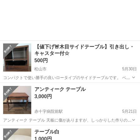
【値下げ🚨木目サイドテーブル】引き出し・
キャスター付☆
500円
松山市
5月30日
コンパクトで使い勝手の良いロータイプのサイドテーブルです。 ベッ
ド横やソファ横、ちょっとした収納スペースとしても活躍します。 可
愛媛
松山市
テーブル
サイドテーブル
アンティーク テーブル
動棚・引き出し付きで、小物の整理にも便利です。 キャスター付きな
3,000円
ので移動もラクラク◎ ※引き出し...
赤十字病院前駅
5月21日
アンティーク テーブル 天板に傷がありますが、しっかりした作りの猫
足テーブルです。 ６３×４４センチ 高さ５１センチ
愛媛
松山市
赤十字病院前駅
テーブル
アンティーク
テーブル白
1,000円