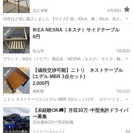
北久米駅
4月29日
10年ほど前に購入しました 【サイズ】縦：43cm、横：43cm、高さ：
45cm （大体です） ガラス面比較的綺麗で状態は悪くないと思いま
愛媛
松山市
北久米駅
テーブル
ガラス
IKEA NESNA（ネスナ）サイドテーブル
す 傷や汚れの状態は画像でご確認ください。 【希望取引場所】松山市
0円
内であれば要...
松山市
7月30日
ブランド：IKEA（イケア） 商品名：NESNA（ネスナ） サイズ：幅
36 cm × 奥行き 35 cm × 高さ 45 cm 素材：竹、強化ガラス 【商品の
愛媛
松山市
テーブル
【値段交渉可能】ニトリ ネストテーブル
状態】 使用期間：約[2年] 目立った傷や汚れはなく綺麗な状態...
(エデル MBR 3点セット)
2,000円
南町駅
7月12日
ニトリ ネストテーブル (エデル MBR 3点セット)です。 カラー:ミドル
ブラウン 【購入時価格】定価:¥14,990 【サイズ】幅45×奥行45×高さ
愛媛
松山市
南町駅
テーブル
【未経験OK🚚】月収30万↑中型免許ドライバ
47cm 【傷などの状態】中サイズ・小サイズテーブルに写真のような
ー募集
傷...
完全週休2日で安定転職
Ad
ドライバーダイレクト