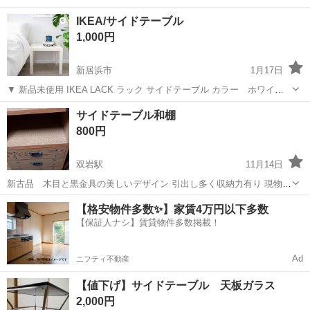
IKEA/サイドテーブル
1,000円
新居浜市
1月17日
▼ 新品未使用 IKEA LACK ラック サイドテーブル カラー ホワイト
サイズ 55x55 cm 詳細は画像４枚目参照。
愛媛
新居浜市
テーブル
サイドテーブル
サイドテーブル和棚
800円
双岩駅
11月14日
新古品 木目と黒金具の美しいデザイン 引出し多く収納力有り 現物引
き渡しのお値段となります！
愛媛
八幡浜市
双岩駅
テーブル
サイドテーブル
【格安物件多数✨】家賃4万円以下多数
【保証人ナシ】賃貸物件多数掲載！
Ad
ニフティ不動産
【値下げ】サイドテーブル 天板ガラス
2,000円