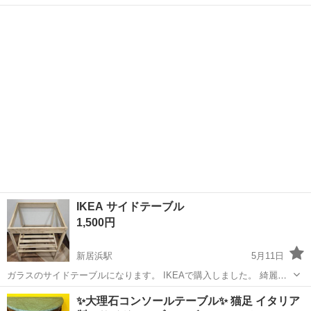
やすりで擦れば取れそうな気がします。または紙などを敷けば大丈夫
愛媛
松山市
梅本駅
テーブル
飾り棚
かと思います。 幅 46.5 奥行 35 高さ 50センチ
IKEA サイドテーブル
1,500円
新居浜駅
5月11日
ガラスのサイドテーブルになります。 IKEAで購入しました。 綺麗な
状態です。 2つあります。 取りに来てくれる方限定です。 よろしくお
愛媛
新居浜市
新居浜駅
テーブル
サイドテーブル
✨大理石コンソールテーブル✨ 猫足 イタリア
願い致します。 取引場所 西条市大町 5月24日まで!! 24日を過ぎると