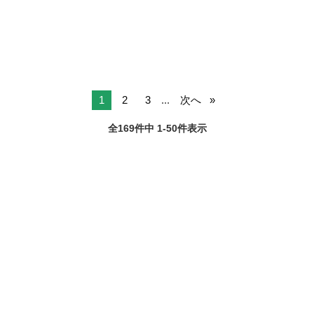
いいたします✨️
1
2
3
...
次へ
全169件中 1-50件表示