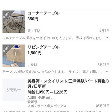
コーナーテーブル
350円
鷹ノ子駅
4月7日
マルチテーブル 天板を外せば中に物も入ります。 天板は汚れておりま
す。 ■サイズ 横幅41㌢➡一番広い所 高さ37.5㌢➡天板含む ※ご自宅ま
愛媛
松山市
鷹ノ子駅
テーブル
天板
リビングテーブル
で取りに来て頂ける方のみ限定です。 ※引取りの際に現金でお支払い
1,500円
お願いいたします...
古泉駅
3月27日
テーブルの買い替えのため出品いたします。 サイズ： 高さ：58cm 天
板大きさ：約40cm ※天板に物を置いた際のサイズ感は写真に写って
愛媛
伊予郡
古泉駅
テーブル
リビング
美容師・スタイリスト/三津浜駅/パート募集/8
いるマグカップでイメージしていただければと思います。 2025年7月
月7日更新
頃から使用してお...
時給1,050円～1,226円
AUBE HAIR milo
愛媛県
スポンサー：求人ボックス
08月07日