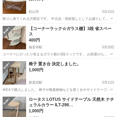
松山市
5月21日
取りに来てくれる方限定です。 中古品・現状渡しとしてお譲りしてい
るため、基本的には返品対応は難しい認識でおります。 ご了承いただ
愛媛
松山市
テーブル
現状
【コーナーラック☆ガラス棚】3段 省スペー
けますと幸いです。
ス
400円
福音寺駅
5月20日
コーナーにぴったり収まるガラス製の3段ラックです。 お部屋のちょ
っとしたスペースを有効活用できます。 【サイズ】 （目安）高さ：約
愛媛
松山市
福音寺駅
テーブル
ガラス
椅子 置き台 決定しました。
62cm前後 【状態】 大きな破損はなく、まだまだ使用可能です。 パイ
1,000円
ブ部分には細かいサビあ...
新居浜駅
5月11日
IKEAで購入しました。 椅子や観葉植物などを置く台やサイドテーブル
などにも使用できます。 綺麗な状態です。 3脚あります。 ほしい場合
愛媛
新居浜市
新居浜駅
テーブル
観葉植物
ロータス LOTUS サイドテーブル 天然木 ナチ
はコメントください。 ※価格相談可 取引場所 西条市大町 5月24日ま
ュラルカラー ILT-298…
で！
1,000円