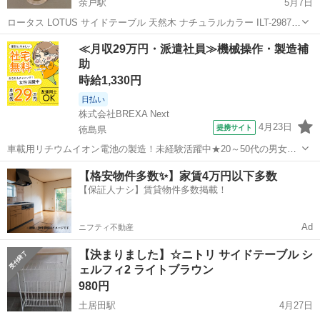
余戸駅
5月7日
ロータス LOTUS サイドテーブル 天然木 ナチュラルカラー ILT-2987
NA 人気の「ロータス サイドテーブル」です！ 元値5,460円です！ 整
愛媛
松山市
余戸駅
テーブル
サイドテーブル
≪月収29万円・派遣社員≫機械操作・製造補
骨院で使用していたものになります。 多少の汚れはありますが、全
助
体...
時給1,330円
日払い
株式会社BREXA Next
4月23日
提携サイト
徳島県
車載用リチウムイオン電池の製造！未経験活躍中★20～50代の男女活
躍中！寮費無料★備品付き1R寮完備！自宅からマイカー通勤OK！無料
徳島
その他
【格安物件多数✨】家賃4万円以下多数
駐車場完備◎正社員登用制度あり！《徳島県板野郡松茂町》 人気の工
【保証人ナシ】賃貸物件多数掲載！
場のお仕事 ◇車載用リチウ...
Ad
ニフティ不動産
【決まりました】☆ニトリ サイドテーブル シ
ェルフィ2 ライトブラウン
980円
土居田駅
4月27日