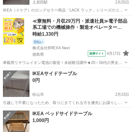
土居田駅
2月25日
IKEA（イケア）のロングセラー商品「LACK ラック」シリーズのコー
ヒーテーブル（リビングテーブル）です。 シンプルなデザインでどん
愛媛
松山市
土居田駅
テーブル
サイドテーブル
≪寮無料・月収29万円・派遣社員≫電子部品
なインテリアにも合わせやすく、非常に軽量なため模様替えや掃除の
系工場での機械操作・製造オペレーター…
際の移動もラクラクです。 ...
時給1,330円
日払い
株式会社BREXA Next
4月17日
提携サイト
徳島県
車載用リチウムイオン電池の製造！未経験活躍中★20～50代の男女活
躍中！寮費無料★備品付き1R寮完備！自宅からマイカー通勤OK！無料
徳島
その他
IKEAサイドテーブル
駐車場完備◎正社員登用制度あり！《徳島県板野郡松茂町》 人気の工
0円
場のお仕事 ◇車載用リチウ...
松山市
2月23日
引越しで不要になったため、取りにきてくれる方を優先にお譲りしま
す。
愛媛
松山市
テーブル
サイドテーブル
IKEA ベッドサイドテーブル
1,000円