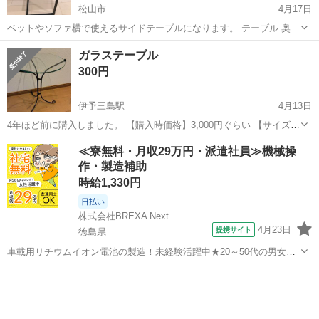
松山市
4月17日
ベットやソファ横で使えるサイドテーブルになります。 テーブル 奥
行 30センチ 横幅 30センチ 高さ 52センチ 松山大街道ドン・キホ
愛媛
松山市
テーブル
サイドテーブル
ガラステーブル
ーテ近くまで取りに来れる方お願いします。
300円
伊予三島駅
4月13日
4年ほど前に購入しました。 【購入時価格】3,000円ぐらい 【サイズ】
直径約40cm、高さ約60cm 【傷などの状態】とくに目立った傷はあり
愛媛
四国中央市
伊予三島駅
テーブル
ガラス
≪寮無料・月収29万円・派遣社員≫機械操
ません。 割れ物のため、取引の際は梱包してお渡しします。 ガラス部
作・製造補助
分と脚部分は分解...
時給1,330円
日払い
株式会社BREXA Next
4月23日
提携サイト
徳島県
車載用リチウムイオン電池の製造！未経験活躍中★20～50代の男女活
躍中！寮費無料★備品付き1R寮完備！自宅からマイカー通勤OK！無料
徳島
その他
駐車場完備◎正社員登用制度あり！《徳島県板野郡松茂町》 人気の工
場のお仕事 ◇車載用リチウ...