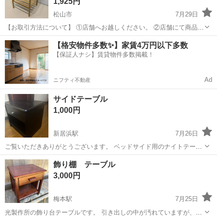
1,925円
松山市
7月29日
【お取引方法について】 ①店舗へお越しください。 ②店舗にて商品を
受け渡し時に代金をお支払い下さい。 ＜店舗情報＞ 中古オフィス家具
愛媛
松山市
テーブル
ネスナ
【格安物件多数✨】家賃4万円以下多数
専門店『事務太郎』 松山市天山3-9-30 営業時間...
【保証人ナシ】賃貸物件多数掲載！
Ad
ニフティ不動産
サイドテーブル
1,000円
新居浜駅
7月26日
ご覧いただきありがとうございます。 ベッドサイド用のナイトテーブ
ルです。 幅460 奥行き370 高さ425 フランスベッド製で古いものです
愛媛
新居浜市
新居浜駅
テーブル
飾り棚 テーブル
が造りはしっかりしています。引き出しの開閉などもスムーズです。
3,000円
経年...
梅本駅
7月25日
光製作所の飾り台テーブルです。 引き出しの中が汚れていますが、紙