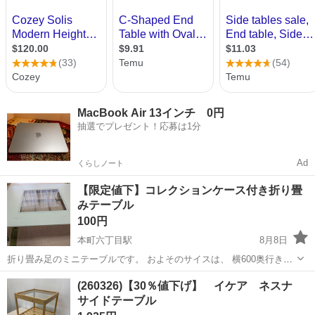
MacBook Air 13インチ 0円
抽選でプレゼント！応募は1分
Ad
くらしノート
【限定値下】コレクションケース付き折り畳
みテーブル
100円
本町六丁目駅
8月8日
折り畳み足のミニテーブルです。 およそのサイスは、 横600奥行き
450高さ300 コレクションをしまえる引き出しが付いています。 天板
愛媛
松山市
本町六丁目駅
テーブル
(260326)【30％値下げ】 イケア ネスナ
のガラス部分は横300奥行き250 傷汚れありますが、使用は問題ござい
サイドテーブル
ません。 使用...