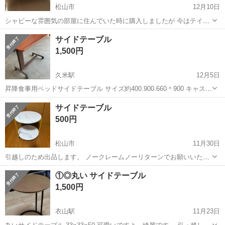
松山市
12月10日
シャビーな雰囲気の部屋に住んでいた時に購入しましたが 今はテイス
トが合わなくなったので不要になりました。 どなたか使っていただけ
愛媛
松山市
テーブル
アンティーク
サイドテーブル
ると嬉しいです☺️ しっかりした作りで 55インチのテレビボードにして
1,500円
いた時もありました。 ...
久米駅
12月5日
昇降食事用ベッドサイドテーブル サイズ約400.900.660＾900 キャスタ
ー付きで移動も楽々 清掃後除菌してます。 引き取り相談にのります。
愛媛
松山市
久米駅
テーブル
サイドテーブル
サイドテーブル
管理番号 2161433
500円
松山市
11月30日
引越しのため出品します。 ノークレームノーリターンでお願いいたし
ます。 オシャレなサイドテーブル
愛媛
松山市
テーブル
サイドテーブル
①◎丸い サイドテーブル
1,500円
衣山駅
11月23日