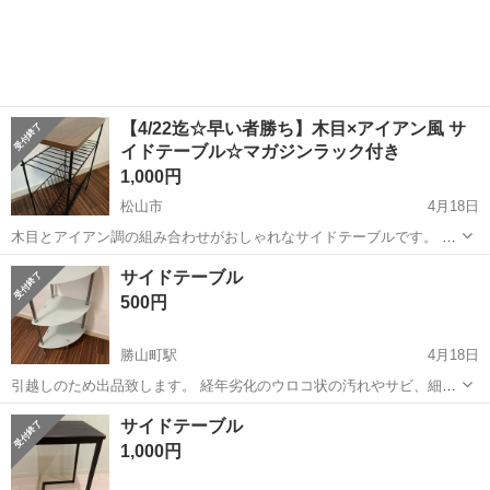
【4/22迄☆早い者勝ち】木目×アイアン風 サ
イドテーブル☆マガジンラック付き
1,000円
松山市
4月18日
木目とアイアン調の組み合わせがおしゃれなサイドテーブルです。 ス
リム設計で場所を取らず、ソファ横やベッドサイドにぴったり◎ マガ
愛媛
松山市
テーブル
マガジンラック
サイドテーブル
ジンラック付きで、雑誌や新聞、タブレットなどの収納にも便利で
500円
す。 【サイズ】 幅：約35cm ...
勝山町駅
4月18日
引越しのため出品致します。 経年劣化のウロコ状の汚れやサビ、細か
い傷がございます。 上記の状態をご考慮いただける方にお譲り致しま
愛媛
松山市
勝山町駅
テーブル
サイドテーブル
サイドテーブル
す。
1,000円