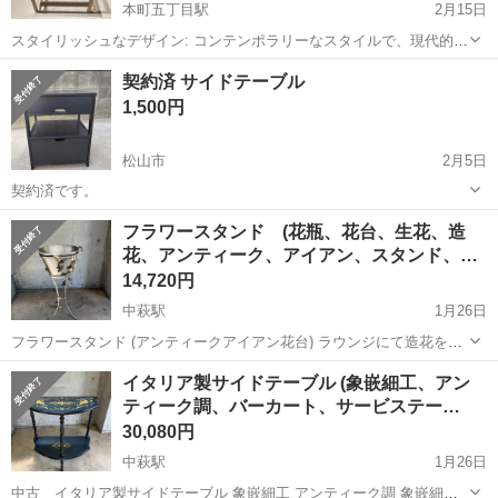
本町五丁目駅
2月15日
スタイリッシュなデザイン: コンテンポラリーなスタイルで、現代的な
インテリアにマッチ 商品の寸法 35奥行き x 36幅 x 45高さ cm 商品の
愛媛
松山市
本町五丁目駅
テーブル
サイドテーブル
契約済 サイドテーブル
状態:目立った傷や汚れなし 半年ほど使用していましたが、インテリア
1,500円
を変...
松山市
2月5日
契約済です。
愛媛
松山市
テーブル
サイドテーブル
フラワースタンド (花瓶、花台、生花、造
花、アンティーク、アイアン、スタンド、…
14,720円
中萩駅
1月26日
フラワースタンド (アンティークアイアン花台) ラウンジにて造花を入
れて飾っていました。 高級感があり、アンティークな感じもありま
愛媛
西条市
中萩駅
テーブル
フラワースタンド
イタリア製サイドテーブル (象嵌細工、アン
す。 バケツはブリキの様な素材です。 水は漏れるかもしれません(未
ティーク調、バーカート、サービステー…
確認)
30,080円
中萩駅
1月26日
中古 イタリア製サイドテーブル 象嵌細工 アンティーク調 象嵌細工