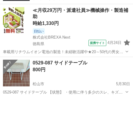
≪月収29万円・派遣社員≫機械操作・製造補
助
時給1,330円
日払い
株式会社BREXA Next
4月24日
提携サイト
徳島県
車載用リチウムイオン電池の製造！未経験活躍中★20～50代の男女活
躍中！寮費無料★備品付き1R寮完備！自宅からマイカー通勤OK！無料
徳島
その他
0529-087 サイドテーブル
駐車場完備◎正社員登用制度あり！《徳島県板野郡松茂町》 人気の工
800円
場のお仕事 ◇車載用リチウ...
松山市
5月30日
0529-087 サイドテーブル 【状態】 ・使用に伴う多少のスレ、キズ、
落としきれない汚れなどございます ・詳細は現地でご確認ください ・
愛媛
松山市
テーブル
現地
お値引きは出来かねますのでご了承願います ※中古品のため、状態に
つ...