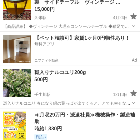
製 サイドテーブル ヴィンテージ …
新...
15,000円
久米駅
4月24日
【商品詳細】 ◆ヴィンテージ 大理石コンソールテーブル ◆猫足でと
ても可愛いです。 またグリーンの大理石は珍しく色味も明るいグリー
愛媛
松山市
久米駅
テーブル
大理石
【ペット相談可】家賃1ヶ月0円物件あり！
ンではなく大人な色の落ち着いたお色でございます。 ◆スッキリとし
無料アプリ
ていて下に丸い間接照明...
Ad
ニフティ不動産
斑入りナルコユリ200g
500円
壬生川駅
12月3日
斑入りナルコユリ 春になり緑の葉っぱが出てくると、とても幸せな気
持ちになります。 沢山あります。
愛媛
西条市
壬生川駅
テーブル
斑入り
≪月収29万円・派遣社員≫機械操作・製造補
助
時給1,330円
日払い