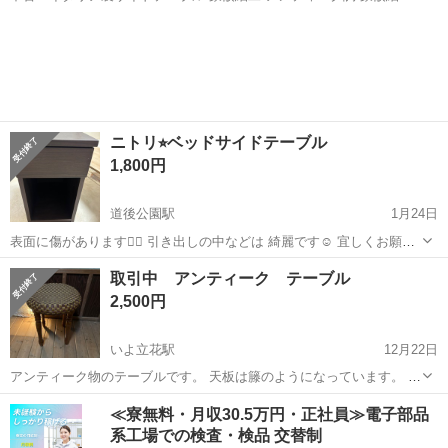
がとても綺麗なミッドナイトブルーです。 購入時は特注との事で高か
愛媛
西条市
中萩駅
テーブル
イタリア製
ったと聞いております。 商品の状態は傷、汚れ等はそれなりにありま
すが 比較的美品だと思いま...
ニトリ⭐︎ベッドサイドテーブル
1,800円
道後公園駅
1月24日
表面に傷があります🙇‍♀️ 引き出しの中などは 綺麗です☺️ 宜しくお願い
します✨
愛媛
松山市
道後公園駅
テーブル
取引中 アンティーク テーブル
2,500円
いよ立花駅
12月22日
アンティーク物のテーブルです。 天板は籐のようになっています。 椅
子としての利用も可能かと思いますが、サイドテーブルとして使って
愛媛
松山市
いよ立花駅
テーブル
アンティーク
≪寮無料・月収30.5万円・正社員≫電子部品
ました。 高さ60 天板直径48
系工場での検査・検品 交替制