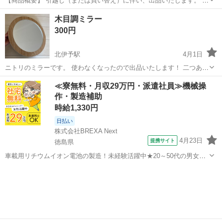
【商品概要】 引越し（または買い替え）に伴い、出品いたします。 ナ
チュラルな木目調のフレームで、どんなお部屋にも馴染みやすいシン
愛媛
松山市
土居田駅
ミラー/鏡
フレーム
木目調ミラー
プルなデザインの全身鏡です。 【状態】 • 目立った傷や鏡の曇り、割
300円
れなどはなく、比較的綺麗な状...
北伊予駅
4月1日
ニトリのミラーです。 使わなくなったので出品いたします！ 二つあり
ます^_^ 希望数を教えてください 一つ300円
愛媛
伊予郡
北伊予駅
ミラー/鏡
ミラー
≪寮無料・月収29万円・派遣社員≫機械操
作・製造補助
時給1,330円
日払い
株式会社BREXA Next
4月23日
提携サイト
徳島県
車載用リチウムイオン電池の製造！未経験活躍中★20～50代の男女活
躍中！寮費無料★備品付き1R寮完備！自宅からマイカー通勤OK！無料
徳島
その他
駐車場完備◎正社員登用制度あり！《徳島県板野郡松茂町》 人気の工
場のお仕事 ◇車載用リチウ...