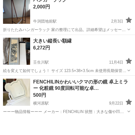
2つ 初めての女の子でも心配ありません もちろん、お仕事内容はイチ
2,000円
からレクチャーします! 安心し...
牛渕団地前駅
2月3日
折りたたみハンガーラック 家の整理にて出品。詳細希望はメッセージ
お願いします。
愛媛
東温市
牛渕団地前駅
ミラー/鏡
ラック
大きい縦長い額縁
6,272円
壬生川駅
11月4日
絵を変えて如何でしょう！ サイズ 123.5×38×3.5cm 未使用長期保管品
箱には傷みがあります。
愛媛
西条市
壬生川駅
ミラー/鏡
額縁
FENCHILINかわいいクマの形の鏡 卓上ミラ
ー 化粧鏡 90度回転可能な卓…
500円
横河原駅
9月22日
ーーー物品情報ーーー メーカー：FENCHILIN 状態：大きな傷や凹み
無し。美品。 動作：LEDがつきません。 付属品：電源コード紛失 電
愛媛
東温市
横河原駅
ミラー/鏡
コード
源コード紛失によりLEDがつきません。ただの可愛い鏡としてお買い
求めください。 ...