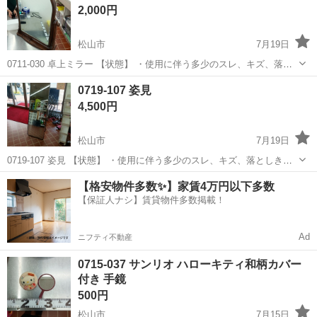
2,000円
松山市
7月19日
0711-030 卓上ミラー 【状態】 ・使用に伴う多少のスレ、キズ、落と
しきれない汚れなどございます ・詳細は現地でご確認ください ・お値
愛媛
松山市
ミラー/鏡
現地
0719-107 姿見
引きは出来かねますのでご了承願います ※中古品のため、状態につい
4,500円
て...
松山市
7月19日
0719-107 姿見 【状態】 ・使用に伴う多少のスレ、キズ、落としきれ
ない汚れなどございます ・詳細は現地でご確認ください ・お値引きは
愛媛
松山市
ミラー/鏡
姿見
【格安物件多数✨】家賃4万円以下多数
出来かねますのでご了承願います ※中古品のため、状態についてはご
【保証人ナシ】賃貸物件多数掲載！
理...
Ad
ニフティ不動産
0715-037 サンリオ ハローキティ和柄カバー
付き 手鏡
500円
松山市
7月15日