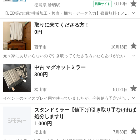
7月10日
提携サイト
徳島県 勝瑞駅
【LED等の自動機械加工・検査・梱包・データ入力】寮費無料！／年
間休日は130日以上／未経験OK！ お仕事について スマートフォンやパ
徳島
鳴門市
勝瑞駅
その他
取りに来てくださる方！
ソコン、車などに使われるLED等の電子部品の製造とそれに付帯する
0円
作業になります。①部品を...
西予市
10月18日
元々家にありいらないので引き取ってくださる方いたらありがたいで
す 状態はいいと思います、ただ、埃が多少被っているのでお渡しの際
愛媛
西予市
ミラー/鏡
奥行き
中古 マグネットミラー
軽く拭いてお渡しします 独立式の鏡なので少し場所は取るかもしれま
300円
せん 高さ 150c...
松山市
8月21日
イベントのディスプレイ用で使っていましたが、今後使う予定が当分
ないため出品する事にしました。 中古の卓上ミラーです。 イベント時
愛媛
松山市
ミラー/鏡
マグネット
スタンドミラー【値下げ❗️引き取り手なければ
のみの使用だったこともあり、使用回数は数回です。 その他は自宅保
処分します❗️】
存しておりました。 マグネッ...
1,000円
松山市
7月30日