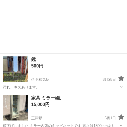
鏡
500円
伊予和気駅
8月28日
汚れ、キズあります。
愛媛
松山市
伊予和気駅
ミラー/鏡
キズ
家具 ミラー/鏡
15,000円
三津駅
5月1日
値下げしました ミラー内張のキャビネットです 高さは1800mmありま