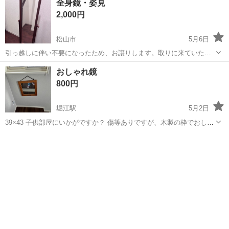
全身鏡・姿見
を過ぎると 新居浜での取引になります。
2,000円
松山市
5月6日
引っ越しに伴い不要になったため、お譲りします。取りに来ていただ
ける方に優先的にお譲りしたいと思っています。よろしくお願いしま
愛媛
松山市
ミラー/鏡
姿見
おしゃれ鏡
す。
800円
堀江駅
5月2日
39×43 子供部屋にいかがですか？ 傷等ありですが、木製の枠でおしゃ
れで、何処にでも合います。 現状で使用頂ける方宜しくお願い致しま
愛媛
松山市
堀江駅
ミラー/鏡
子供部屋
す。