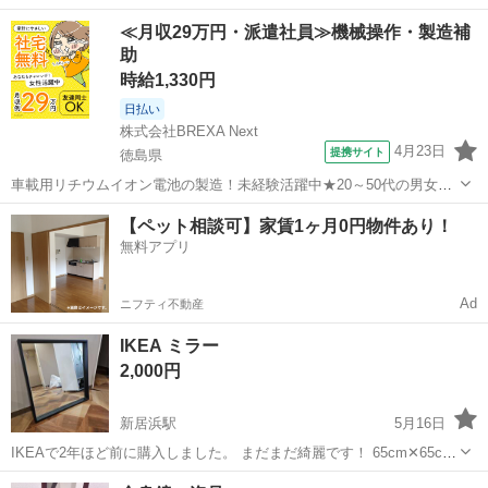
横40cm 厚み2.5cm 現地引き渡しのお値段です！
愛媛
八幡浜市
双岩駅
ミラー/鏡
≪月収29万円・派遣社員≫機械操作・製造補
助
時給1,330円
日払い
株式会社BREXA Next
4月23日
提携サイト
徳島県
車載用リチウムイオン電池の製造！未経験活躍中★20～50代の男女活
躍中！寮費無料★備品付き1R寮完備！自宅からマイカー通勤OK！無料
徳島
その他
【ペット相談可】家賃1ヶ月0円物件あり！
駐車場完備◎正社員登用制度あり！《徳島県板野郡松茂町》 人気の工
無料アプリ
場のお仕事 ◇車載用リチウ...
Ad
ニフティ不動産
IKEA ミラー
2,000円
新居浜駅
5月16日
IKEAで2年ほど前に購入しました。 まだまだ綺麗です！ 65cm‪✕‬65cm
よろしくお願い致します。 取引場所 西条市大町 5月24日まで！ 24日
愛媛
新居浜市
新居浜駅
ミラー/鏡
IKEA