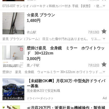
0715-037 サンリオ ハローキティ和柄カバー付き 手鏡 【状態】 ・使用
に伴う多少のスレ、キズ、落としきれない汚れなどございます ・詳細
愛媛
松山市
ミラー/鏡
和柄
☆姿見 ブラウン
は現地でご確認ください ・お値引きは出来かねますのでご了承願いま
1,480円
す...
衣山駅
7月13日
姿見 ブラウン（フレーム） 目立った傷や汚れはありません。 リユー
ス品の為、ご理解いただける方でお願いいたします。 TSUTAYA中央
愛媛
松山市
衣山駅
ミラー/鏡
姿見
壁掛け姿見 全身鏡 ミラー ホワイトウッ
店にて展示販売中です。 サイズ（およそ） 幅22.5㌢×奥行48㌢×...
ド 30×122cm
3,000円
鷹ノ子駅
7月12日
壁掛け 姿見 全身鏡 ウォールミラー 30×122cm ホワイトウッド 縦
掛けも横掛けもできるフックのついた鏡です。 使用期間1年未満。 裏
愛媛
伊予郡
鷹ノ子駅
ミラー/鏡
ホワイトウッド
【未経験OK🚚】月収30万↑中型免許ドライバ
側上に少し傷があります。（写真4枚目）裏なので通常お使いいただく
ー募集
には分かりません。...
完全週休2日で安定転職
Ad
ドライバーダイレクト
≪月収29万円・派遣社員≫機械操作・製造補