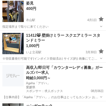
姿見
400円
衣山駅
4月1日
指定場所まで取りに来てください
愛媛
松山市
衣山駅
ミラー/鏡
姿見
11412😸 壁掛けミラー スクエアミラー スタ
ンドミラー
1,000円
いよ立花駅
3月30日
※領収書発行可能です(インボイス登録済み) サイズ(約) 画像にてご確
認お願いします。 汚れやキズなど、使用感ございます。 状態など、現
愛媛
松山市
いよ立花駅
ミラー/鏡
ミラー
高収入/即日可「カウンターレディ募集」ガー
物を見てご判断ください。 購入希望の方は、初回のメッセージで最短
ルズバー求人
のお引き取り可能日...
時給3,000円～
Ageha「アゲハ」
愛媛県
スポンサー：求人ボックス
08月06日
【仕事内容】「Ageha「アゲハ」」のお仕事はとってもカンタン お客
様と楽しくお喋り 注文されたお酒を作る あなたにお任せするのはこの
アルバイト・パート
ハンガーラック