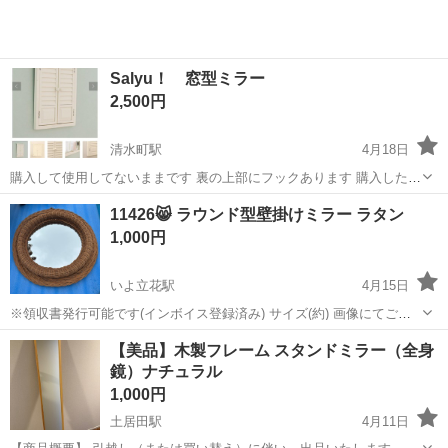
Salyu！ 窓型ミラー
2,500円
清水町駅
4月18日
購入して使用してないままです 裏の上部にフックあります 購入した時
の箱もあります
愛媛
松山市
清水町駅
ミラー/鏡
ミラー
11426😸 ラウンド型壁掛けミラー ラタン
1,000円
いよ立花駅
4月15日
※領収書発行可能です(インボイス登録済み) サイズ(約) 画像にてご確
認お願いします。 汚れなどございます。 鏡の部分にも汚れございま
愛媛
松山市
いよ立花駅
ミラー/鏡
ラタン
【美品】木製フレーム スタンドミラー（全身
す。 ラタンのところ傷んでいる箇所あります。 吊るす部分、緑のタイ
鏡）ナチュラル
で留めてあります。（4...
1,000円
土居田駅
4月11日