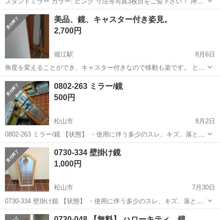
スタンドミラー カラー: ピンク 寸法等写真3枚目をご覧下さい！ 押し
入れに横にした状態で閉まってありましたが、 邪魔になるので掲載致
愛媛
松山市
ミラー/鏡
ミラー
美品、鏡、キャスター付き姿見。
します。 学生時代にステッカーをガラス面(右上)貼ってた為、 シール
2,700円
跡(ベタベタ)...
堀江駅
8月6日
角度を変えることができ、キャスター付きなので移動も楽です。 とて
も軽いので片手で運ぶことができるので、ハンドメイド作品販売の方
愛媛
松山市
堀江駅
ミラー/鏡
0802-263 ミラー/鏡
など便利に持ち運べます。 軽いのですが、土台が幅広なので倒れる心
500円
配はほぼないです。 鏡のサイズ...
松山市
8月2日
0802-263 ミラー/鏡 【状態】 ・使用に伴う多少のスレ、キズ、落とし
きれない汚れなどございます ・詳細は現地でご確認ください ・お値引
愛媛
松山市
ミラー/鏡
現地
0730-334 壁掛け鏡
きは出来かねますのでご了承願います ※中古品のため、状態につい
1,000円
て...
松山市
7月30日
0730-334 壁掛け鏡 【状態】 ・使用に伴う多少のスレ、キズ、落とし
きれない汚れなどございます ・詳細は現地でご確認ください ・お値引
愛媛
松山市
ミラー/鏡
現地
0730-048 【無料】 ハローキティ 鏡