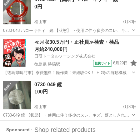
きは出来かねますのでご了承願います ※中古品のため、状態について
0円
は...
松山市
7月30日
0730-048 ハローキティ 鏡 【状態】 ・使用に伴う多少のスレ、キ
ズ、落としきれない汚れなどございます ・詳細は現地でご確認くださ
愛媛
松山市
ミラー/鏡
ハローキティ
≪月収30.5万円・正社員≫検査・検品
い ・お値引きは出来かねますのでご了承願います ※中古品のため、状
月給240,000円
態に...
日研トータルソーシング株式会社
6月29日
提携サイト
徳島県 勝瑞駅
【徳島県鳴門市】寮費無料！軽作業！未経験OK！LED等の自動機械加
工・検査・梱包・データ入力《お仕事No.NS0560》 お仕事について ス
徳島
鳴門市
勝瑞駅
その他
0730-049 鏡
マートフォンやパソコン、車などに使われるLED等の電子部品の製造
100円
とそれに付帯する作...
松山市
7月30日
0730-049 鏡 【状態】 ・使用に伴う多少のスレ、キズ、落としきれな
い汚れなどございます ・詳細は現地でご確認ください ・お値引きは出
愛媛
松山市
ミラー/鏡
現地
来かねますのでご了承願います ※中古品のため、状態についてはご理
解...