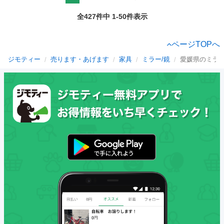
全427件中 1-50件表示
ページTOPへ
ジモティー
売ります・あげます
家具
ミラー/鏡
愛媛県のミラー