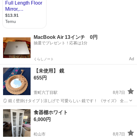
MacBook Air 13インチ 0円
抽選でプレゼント！応募は1分
Ad
くらしノート
【未使用】 鏡
655円
萱町六丁目駅
8月7日
🪞 鏡 ( 壁掛けタイプ ) 涼しげで 可愛らしい 鏡です！ 《サイズ》 全長∶
約 70cm 横幅∶約 48cm 鏡幅∶約 26cm ※ 自宅保管！ ご質問などありま
愛媛
松山市
萱町六丁目駅
ミラー/鏡
食器棚ホワイト
したら お気軽にお問い合わせ下さい！...
6,000円
松山市
8月7日