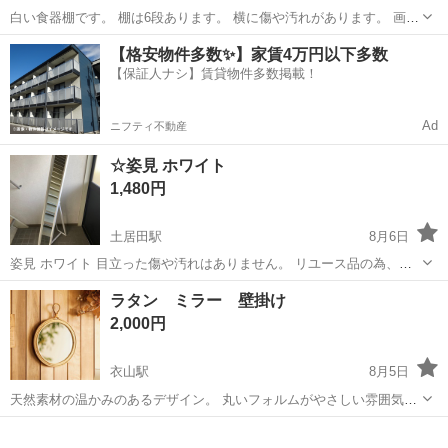
白い食器棚です。 棚は6段あります。 横に傷や汚れがあります。 画像
にてご確認ください。 （3枚目下の方・4枚目） 大きさ180x38x60 中
愛媛
松山市
ミラー/鏡
【格安物件多数✨】家賃4万円以下多数
古品でご理解頂ける方よろしくお願いします。
【保証人ナシ】賃貸物件多数掲載！
Ad
ニフティ不動産
☆姿見 ホワイト
1,480円
土居田駅
8月6日
姿見 ホワイト 目立った傷や汚れはありません。 リユース品の為、ご
理解いただける方でお願いいたします。 サイズ（およそ） 幅22㌢×奥
愛媛
松山市
土居田駅
ミラー/鏡
ラタン ミラー 壁掛け
行50㌢×高さ143㌢
2,000円
衣山駅
8月5日
天然素材の温かみのあるデザイン。 丸いフォルムがやさしい雰囲気の
ラウンドミラー 大きさは約何センチくらいに思ってください。 壁にか
愛媛
松山市
衣山駅
ミラー/鏡
ミラー
けることもできますが、持っての使用も可能です。 楽天で，購入時は