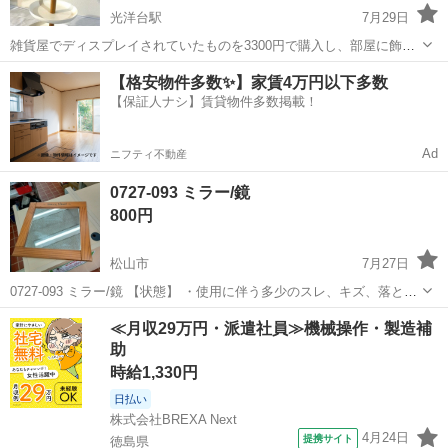
光洋台駅
7月29日
雑貨屋でディスプレイされていたものを3300円で購入し、部屋に飾っ
ていました。 使用機会がないため、出品します。 買って以降傷をつけ
愛媛
松山市
光洋台駅
ミラー/鏡
ミラー
【格安物件多数✨】家賃4万円以下多数
たり…という事はなく、美品と思います。 アクセサリーやコスメ用品
【保証人ナシ】賃貸物件多数掲載！
を飾りながら収納。 ミラー...
Ad
ニフティ不動産
0727-093 ミラー/鏡
800円
松山市
7月27日
0727-093 ミラー/鏡 【状態】 ・使用に伴う多少のスレ、キズ、落とし
きれない汚れなどございます ・詳細は現地でご確認ください ・お値引
愛媛
松山市
ミラー/鏡
現地
≪月収29万円・派遣社員≫機械操作・製造補
きは出来かねますのでご了承願います ※中古品のため、状態につい
助
て...
時給1,330円
日払い
株式会社BREXA Next
4月24日
提携サイト
徳島県