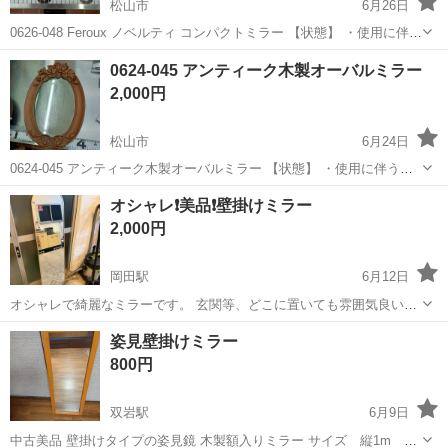
松山市
6月26日
0626-048 Feroux ノベルティ コンパクトミラー 【状態】 ・使用に伴う
多少のスレ、キズ、落としきれない汚れなどございます ・詳細は現地
愛媛
松山市
ミラー/鏡
ノベルティ
0624-045 アンティーク木製オーバルミラー
でご確認ください ・お値引きは出来かねますのでご了承願います...
2,000円
松山市
6月24日
0624-045 アンティーク木製オーバルミラー 【状態】 ・使用に伴う多
少のスレ、キズ、落としきれない汚れなどございます ・詳細は現地で
愛媛
松山市
ミラー/鏡
現地
オシャレ❗️美品❗️壁掛けミラー
ご確認ください ・お値引きは出来かねますのでご了承願います ※中古
2,000円
品...
岡田駅
6月12日
オシャレで綺麗なミラーです。 玄関等、どこに置いても雰囲気良いで
す。 ※引き取りに来られる方よろしくお願いします。 【愛媛県古物商
愛媛
伊予郡
岡田駅
ミラー/鏡
姿見壁掛けミラー
許可 第8211※※※※※※※※】
800円
双岩駅
6月9日
中古美品 壁掛けタイプの姿見鏡 木製額入りミラー サイズ 縦1m