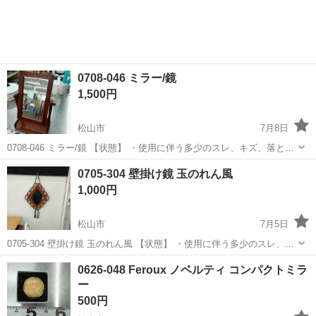
0708-046 ミラー/鏡
1,500円
松山市
7月8日
0708-046 ミラー/鏡 【状態】 ・使用に伴う多少のスレ、キズ、落とし
きれない汚れなどございます ・詳細は現地でご確認ください ・お値引
愛媛
松山市
ミラー/鏡
現地
0705-304 壁掛け鏡 玉のれん風
きは出来かねますのでご了承願います ※中古品のため、状態につい
1,000円
て...
松山市
7月5日
0705-304 壁掛け鏡 玉のれん風 【状態】 ・使用に伴う多少のスレ、キ
ズ、落としきれない汚れなどございます ・詳細は現地でご確認くださ
愛媛
松山市
ミラー/鏡
現地
0626-048 Feroux ノベルティ コンパクトミラ
い ・お値引きは出来かねますのでご了承願います ※中古品のため、
ー
状...
500円