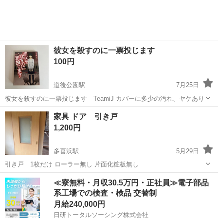
彼女を殺すのに一票投じます
100円
道後公園駅
7月25日
彼女を殺すのに一票投じます TeamiJ カバーに多少の汚れ、ヤケあり
愛媛
松山市
道後公園駅
ミラー/鏡
ヤケ
家具 ドア 引き戸
1,200円
多喜浜駅
5月29日
引き戸 1枚だけ ローラー無し 片面化粧板無し
愛媛
新居浜市
多喜浜駅
ミラー/鏡
ミラー
≪寮無料・月収30.5万円・正社員≫電子部品
系工場での検査・検品 交替制
月給240,000円
日研トータルソーシング株式会社