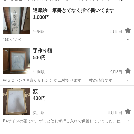
しのため、手放します。 【サイズ】 幅27cm 奥行き40cm 高さ147cm
愛媛
松山市
北久米駅
ミラー/鏡
ミラー
達摩絵 筆書きでなく指で書いてます
ノークレームノーリターンでお願いします。
1,000円
牛渕駅
9月8日
150✕47 位
愛媛
東温市
牛渕駅
ミラー/鏡
手作り額
500円
牛渕駅
9月8日
横５２センチ✕縦６８センチ位 二枚あります 一枚の値段です
愛媛
東温市
牛渕駅
ミラー/鏡
額
400円
粟井駅
8月18日
B4サイズの額です。ずっと使わず押し入れで保管していました。使っ
てくださる方お譲りします。取りに来ていただける方よろしくお願い
愛媛
松山市
粟井駅
ミラー/鏡
譲り
いたします。