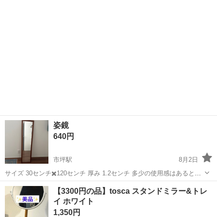
4600円でした 2年飾ってま...
姿鏡
640円
市坪駅
8月2日
サイズ 30センチ✖️120センチ 厚み 1.2センチ 多少の使用感はあると思
いますが鏡の割れや傷はありません。 早めに取りに来てくださる方優
愛媛
松山市
市坪駅
ミラー/鏡
ありません
【3300円の品】tosca スタンドミラー&トレ
先
イ ホワイト
1,350円