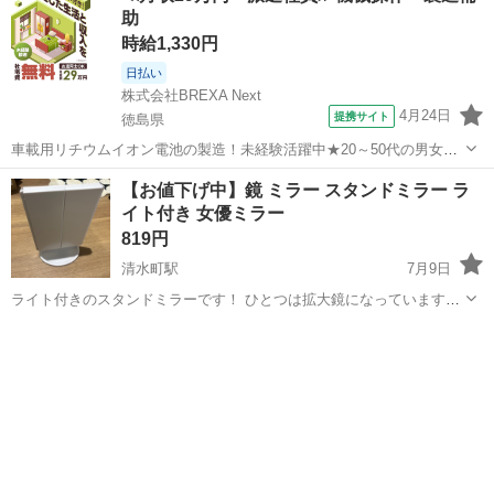
助
時給1,330円
日払い
株式会社BREXA Next
4月24日
提携サイト
徳島県
車載用リチウムイオン電池の製造！未経験活躍中★20～50代の男女活
躍中！寮費無料★備品付き1R寮完備！自宅からマイカー通勤OK！無料
徳島
その他
【お値下げ中】鏡 ミラー スタンドミラー ラ
駐車場完備◎正社員登用制度あり！《徳島県板野郡松茂町》 人気の工
イト付き 女優ミラー
場のお仕事 ◇車載用リチウ...
819円
清水町駅
7月9日
ライト付きのスタンドミラーです！ ひとつは拡大鏡になっています！
取引場所 松山市松前町 持ち運べる大きさなので取引場所はご相談に乗
愛媛
松山市
清水町駅
ミラー/鏡
ミラー
りますのでお気軽にコメントしてください！