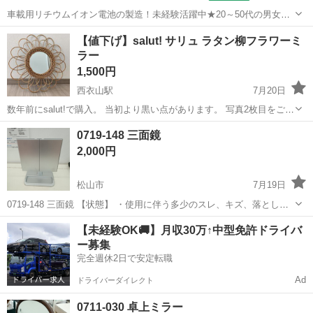
車載用リチウムイオン電池の製造！未経験活躍中★20～50代の男女活
躍中！寮費無料★備品付き1R寮完備！自宅からマイカー通勤OK！無料
徳島
その他
【値下げ】salut! サリュ ラタン柳フラワーミ
駐車場完備◎正社員登用制度あり！《徳島県板野郡松茂町》 人気の工
ラー
場のお仕事 ◇車載用リチウ...
1,500円
西衣山駅
7月20日
数年前にsalut!で購入。 当初より黒い点があります。 写真2枚目をご確
認ください。 直径 約47cm ミラー部分直径 17cm
愛媛
松山市
西衣山駅
ミラー/鏡
salut
0719-148 三面鏡
2,000円
松山市
7月19日
0719-148 三面鏡 【状態】 ・使用に伴う多少のスレ、キズ、落としき
れない汚れなどございます ・詳細は現地でご確認ください ・お値引き
愛媛
松山市
ミラー/鏡
現地
【未経験OK🚚】月収30万↑中型免許ドライバ
は出来かねますのでご了承願います ※中古品のため、状態については
ー募集
ご...
完全週休2日で安定転職
Ad
ドライバーダイレクト
0711-030 卓上ミラー