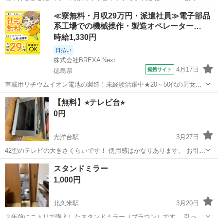
す 大人1人で運べますが、複数で引取りに来る方が安心です ライト内
愛媛
松山市
三津駅
ミラー/鏡
ミラー
≪寮無料・月収29万円・派遣社員≫電子部品
蔵していますが点灯しません ランプの交換をしてお使いください 値段
系工場での機械操作・製造オペレーター…
交渉可能です（取りに来...
時給1,330円
日払い
株式会社BREXA Next
4月17日
提携サイト
徳島県
車載用リチウムイオン電池の製造！未経験活躍中★20～50代の男女活
躍中！寮費無料★備品付き1R寮完備！自宅からマイカー通勤OK！無料
徳島
その他
【無料】⭐︎テレビ台⭐︎
駐車場完備◎正社員登用制度あり！《徳島県板野郡松茂町》 人気の工
0円
場のお仕事 ◇車載用リチウ...
光洋台駅
3月27日
42型のテレビの大きさくらいです！ 使用感はかなりあります。 お引き
取り可能な方で宜しくお願いします。
愛媛
松山市
光洋台駅
ミラー/鏡
スタンドミラー
1,000円
北久米駅
3月20日
２年前にニトリで購入したスタンドミラー（ブラウン）です。 引っ越