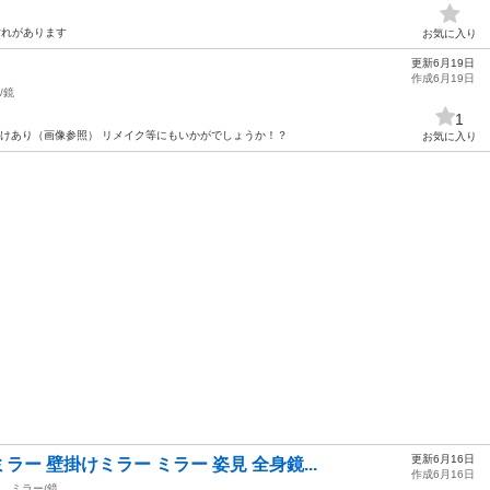
は汚れがあります
お気に入り
更新6月19日
作成6月19日
/鏡
1
.5㎝ 欠けあり（画像参照） リメイク等にもいかがでしょうか！？
お気に入り
更新6月16日
ー 壁掛けミラー ミラー 姿見 全身鏡...
作成6月16日
ミラー/鏡