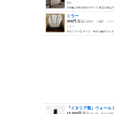
衝立
100✖️110枠の部分のサイズ 衝立の紙
ミラー
300円
富山
高岡市
二塚駅
ミラー
ミラー
中古ミラー🪞 サイズ 約45.5✖️35
『イタリア製』ウォールミラ
15,000円
富山
富山市
堀川小泉駅