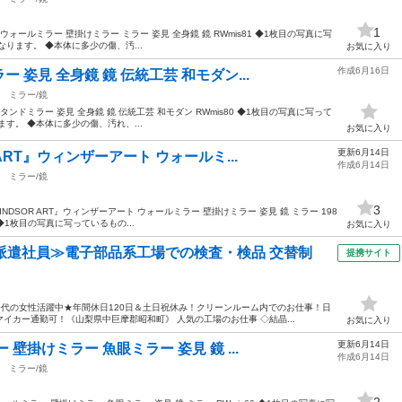
1
ォールミラー 壁掛けミラー ミラー 姿見 全身鏡 鏡 RWmis81 ◆1枚目の写真に写
ります。 ◆本体に多少の傷、汚...
お気に入り
作成6月16日
姿見 全身鏡 鏡 伝統工芸 和モダン...
ミラー/鏡
ンドミラー 姿見 全身鏡 鏡 伝統工芸 和モダン RWmis80 ◆1枚目の写真に写って
す。 ◆本体に多少の傷、汚れ、...
お気に入り
更新6月14日
ART』ウィンザーアート ウォールミ...
作成6月14日
ミラー/鏡
3
DSOR ART』ウィンザーアート ウォールミラー 壁掛けミラー 姿見 鏡 ミラー 198
 ◆1枚目の写真に写っているもの...
お気に入り
派遣社員≫電子部品系工場での検査・検品 交替制
提携サイト
50代の女性活躍中★年間休日120日＆土日祝休み！クリーンルーム内でのお仕事！日
イカー通勤可！《山梨県中巨摩郡昭和町》 人気の工場のお仕事 ◇結晶...
お気に入り
更新6月14日
壁掛けミラー 魚眼ミラー 姿見 鏡 ...
作成6月14日
ミラー/鏡
2