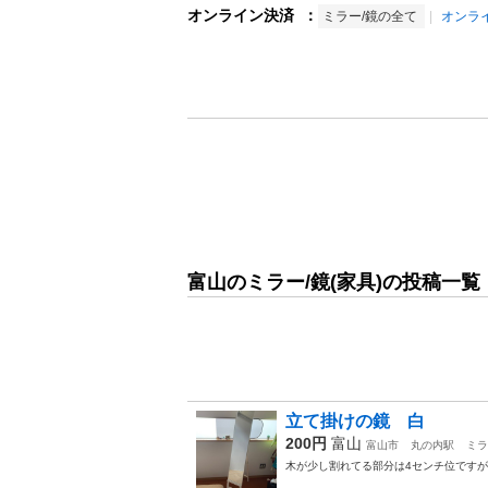
オンライン決済
：
ミラー/鏡の全て
オンラ
富山のミラー/鏡(家具)の投稿一覧
立て掛けの鏡 白
200円
富山
富山市
丸の内駅
ミラ
木が少し割れてる部分は4センチ位ですが