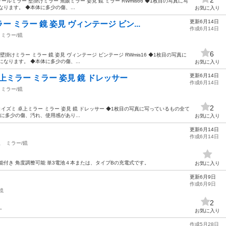
ールミラー 壁掛けミラー 魚眼ミラー 姿見 鏡 ミラー RWmis66 ◆1枚目の写真に写
ります。 ◆本体に多少の傷、...
お気に入り
更新6月14日
ミラー 鏡 姿見 ヴィンテージ ビン...
作成6月14日
ミラー/鏡
6
掛けミラー ミラー 鏡 姿見 ヴィンテージ ビンテージ RWmis16 ◆1枚目の写真に
なります。 ◆本体に多少の傷、...
お気に入り
更新6月14日
卓上ミラー ミラー 姿見 鏡 ドレッサー
作成6月14日
ミラー/鏡
2
』コイズミ 卓上ミラー ミラー 姿見 鏡 ドレッサー ◆1枚目の写真に写っているもの全て
に多少の傷、汚れ、使用感があり...
お気に入り
更新6月14日
作成6月14日
駅
ミラー/鏡
能付き 角度調整可能 単3電池４本または、タイプBの充電式です。
お気に入り
更新6月9日
作成6月9日
鏡
2
す
お気に入り
作成5月28日