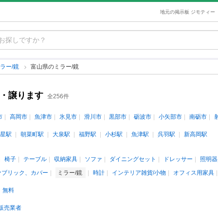
地元の掲示板 ジモティー
ラー/鏡
富山県のミラー/鏡
す・譲ります
全256件
市
高岡市
魚津市
氷見市
滑川市
黒部市
砺波市
小矢部市
南砺市
星駅
朝菜町駅
大泉駅
福野駅
小杉駅
魚津駅
呉羽駅
新高岡駅
椅子
テーブル
収納家具
ソファ
ダイニングセット
ドレッサー
照明器
ァブリック、カバー
ミラー/鏡
時計
インテリア雑貨/小物
オフィス用家具
無料
販売業者