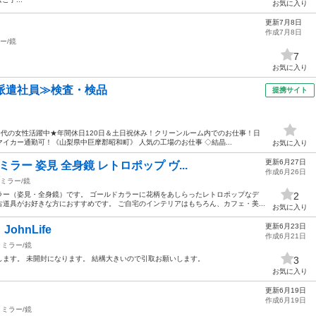
お気に入り
更新7月8日
作成7月8日
ー/鏡
7
お気に入り
派遣社員≫検査・検品
提携サイト
50代の女性活躍中★年間休日120日＆土日祝休み！クリーンルーム内でのお仕事！日
イカー通勤可！《山梨県中巨摩郡昭和町》 人気の工場のお仕事 ◇結晶...
お気に入り
更新6月27日
ラー 姿見 全身鏡 レトロポップ ヴ...
作成6月26日
ミラー/鏡
ラー（姿見・全身鏡）です。 ゴールドカラーに花柄をあしらったレトロポップなデ
2
道具がお好きな方におすすめです。 ご自宅のインテリアはもちろん、カフェ・美...
お気に入り
更新6月23日
hnLife
作成6月21日
ミラー/鏡
ます。 未開封になります。 結構大きいので引取お願いします。
3
お気に入り
更新6月19日
作成6月19日
ミラー/鏡