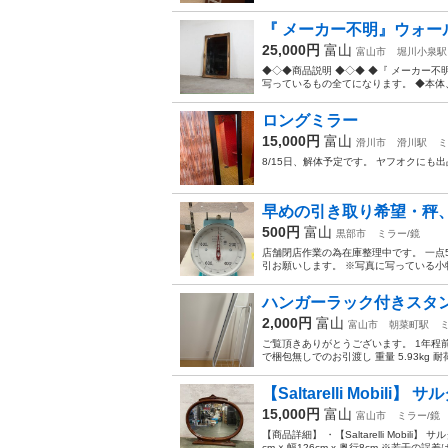
『 メーカー不明』ウォールミ
25,000円
富山
富山市
堀川小泉駅
◆◇◆商品説明 ◆◇◆ ◆『 メーカー不明
写っているもの全てになります。 ◆本体、
ロングミラー
15,000円
富山
滑川市
滑川駅
ミ
8/15日、解体予定です。 ヤフオクにも出品
早めの引き取り希望・秤
500円
富山
黒部市
ミラー/鏡
店舗閉店作業の為在庫整理中です。 一点
引お願いします。 ※写真に写っている小
ハンガーラック付きスタ
2,000円
富山
富山市
朝菜町駅
ご覧頂きありがとうございます。 1年程前に
で梱包無しでのお引渡し 重量 5.93kg 耐荷
【Saltarelli Mobili】
15,000円
富山
富山市
ミラー/鏡
【商品詳細】 ・【Saltarelli Mobi
cm × 幅126cm x 奥行8cm ※若干の誤差は