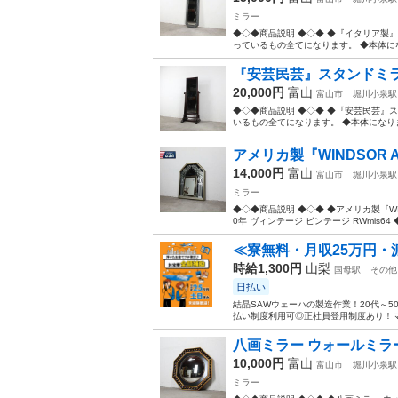
ミラー
◆◇◆商品説明 ◆◇◆ ◆『イタリア製』ウ
っているもの全てになります。 ◆本体にな
『安芸民芸』スタンドミラー 
20,000円
富山
富山市
堀川小泉駅
◆◇◆商品説明 ◆◇◆ ◆『安芸民芸』スタ
いるもの全てになります。 ◆本体になりま
アメリカ製『WINDSOR 
14,000円
富山
富山市
堀川小泉駅
ミラー
◆◇◆商品説明 ◆◇◆ ◆アメリカ製『WIN
0年 ヴィンテージ ビンテージ RWmis64
≪寮無料・月収25万円・
時給1,300円
山梨
国母駅
その他
日払い
結晶SAWウェーハの製造作業！20代～
払い制度利用可◎正社員登用制度あり！マ
八画ミラー ウォールミラー 
10,000円
富山
富山市
堀川小泉駅
ミラー