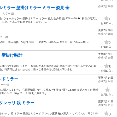
作成7月28日
ラー 壁掛けミラー ミラー 姿見 全...
ミラー/鏡
』ウォールミラー 壁掛けミラー ミラー 姿見 全身鏡 鏡 RWmis90 ◆1枚目の写真に
1
左上、左真ん中にカケがあります。 ...
お気に入り
更新7月26日
作成7月18日
ラー/鏡
中。 購入価格 5万円 大枠 約170cm✕60cm ガラス 約150cm✕40cm
2
お気に入り
更新8月7日
、壁掛け時計
作成7月15日
500円程でお譲りします。 配送など不可能のためお車等ご自分で運べる方のみお取
3
物、雑貨等は含まれません。購入ご希望の方は別途お問い合わ...
お気に入り
更新7月14日
ンドミラー
作成7月14日
ミラー/鏡
購入しました。 〇商品情報: サイズ 幅30×奥行46×高さ153cm ※組み立てた状態
重ハンガー5kg フック1個あたり0.5kg ...
お気に入り
更新7月11日
 サルタレッリ 鏡 ミラー...
作成7月11日
li】 サルタレッリ 鏡 ミラー 壁掛けミラー クラシック家具 輸入家具 ・サイズ（約）高さ110
3
ご了...