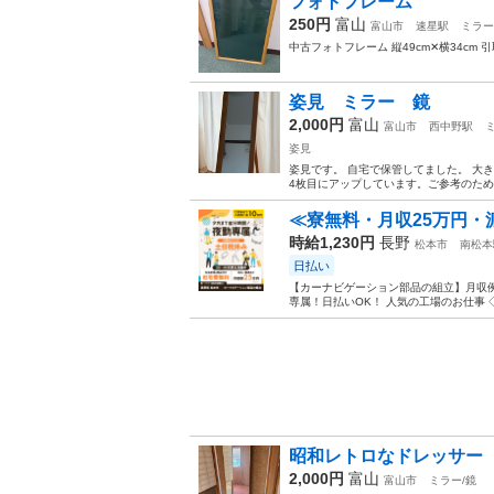
フォトフレーム
250円
富山
富山市
速星駅
ミラー
中古フォトフレーム 縦49cm✕横34cm
姿見 ミラー 鏡
2,000円
富山
富山市
西中野駅
姿見
姿見です。 自宅で保管してました。 大
4枚目にアップしています。ご参考のため
≪寮無料・月収25万円・
時給1,230円
長野
松本市
南松本
日払い
【カーナビゲーション部品の組立】月収例
専属！日払いOK！ 人気の工場のお仕事 ◇
昭和レトロなドレッサー
2,000円
富山
富山市
ミラー/鏡