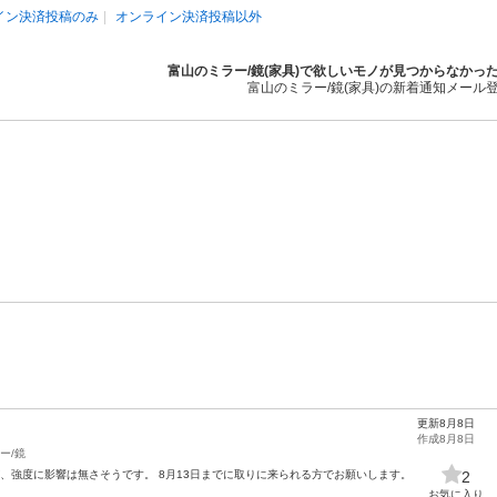
イン決済投稿のみ
オンライン決済投稿以外
富山のミラー/鏡(家具)で欲しいモノが見つからなかっ
富山のミラー/鏡(家具)の新着通知メール
更新8月8日
作成8月8日
ー/鏡
、強度に影響は無さそうです。 8月13日までに取りに来られる方でお願いします。
2
お気に入り