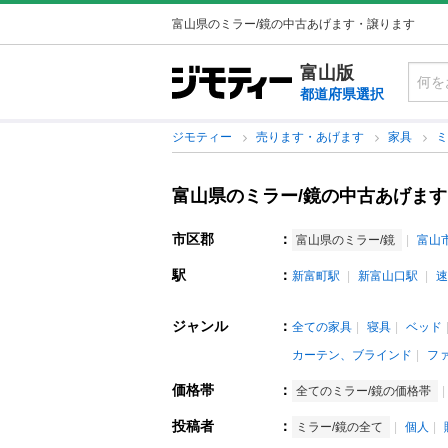
富山県のミラー/鏡の中古あげます・譲ります
富山版
都道府県選択
ジモティー
売ります・あげます
家具
ミ
富山県のミラー/鏡の中古あげま
市区郡
：
富山県のミラー/鏡
富山
駅
：
新富町駅
新富山口駅
速
ジャンル
：
全ての家具
寝具
ベッド
カーテン、ブラインド
フ
価格帯
：
全てのミラー/鏡の価格帯
投稿者
：
ミラー/鏡の全て
個人