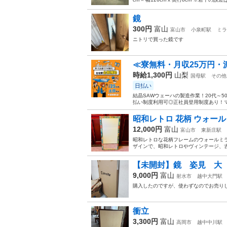
鏡
300円
富山
富山市
小泉町駅
ミラ
ニトリで買った鏡です
≪寮無料・月収25万円・
時給1,300円
山梨
国母駅
その他
日払い
結晶SAWウェーハの製造作業！20代～
払い制度利用可◎正社員登用制度あり！マ
昭和レトロ 花柄 ウォールミ
12,000円
富山
富山市
東新庄駅
昭和レトロな花柄フレームのウォールミ
ザインで、昭和レトロやヴィンテージ、古
【未開封】鏡 姿見 大 Jo
9,000円
富山
射水市
越中大門駅
購入したのですが、使わずなのでお売りし
衝立
3,300円
富山
高岡市
越中中川駅