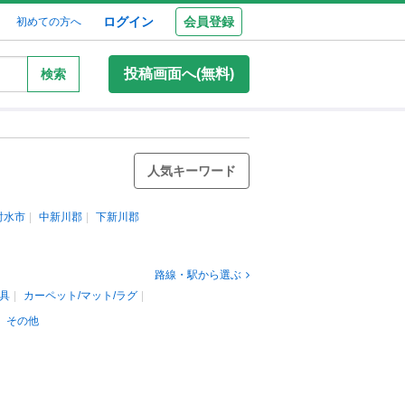
ログイン
会員登録
初めての方へ
投稿画面へ(無料)
検索
人気キーワード
射水市
中新川郡
下新川郡
路線・駅から選ぶ
具
カーペット/マット/ラグ
その他