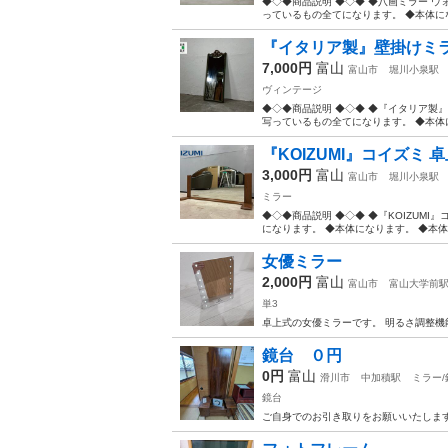
◆◇◆商品説明 ◆◇◆ ◆八画ミラー ウォ
っているもの全てになります。 ◆本体にな
『イタリア製』壁掛けミラー 
7,000円
富山
富山市
堀川小泉駅
ヴィンテージ
◆◇◆商品説明 ◆◇◆ ◆『イタリア製』壁
写っているもの全てになります。 ◆本体に
『KOIZUMI』コイズミ 
3,000円
富山
富山市
堀川小泉駅
ミラー
◆◇◆商品説明 ◆◇◆ ◆『KOIZUMI
になります。 ◆本体になります。 ◆本体
女優ミラー
2,000円
富山
富山市
富山大学前
単3
卓上式の女優ミラーです。 明るさ調整機
鏡台 ０円
0円
富山
滑川市
中加積駅
ミラー/
鏡台
ご自身でのお引き取りをお願いいたしま