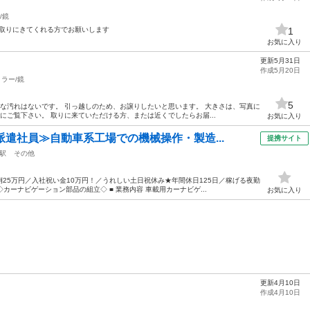
/鏡
 引取りにきてくれる方でお願いします
1
お気に入り
更新5月31日
作成5月20日
ミラー/鏡
5
きな汚れはないです。 引っ越しのため、お譲りしたいと思います。 大きさは、写真に
にご覧下さい。 取りに来ていただける方、または近くでしたらお届...
お気に入り
派遣社員≫自動車系工場での機械操作・製造...
提携サイト
駅
その他
25万円／入社祝い金10万円！／うれしい土日祝休み★年間休日125日／稼げる夜勤
カーナビゲーション部品の組立◇ ■ 業務内容 車載用カーナビゲ...
お気に入り
更新4月10日
作成4月10日