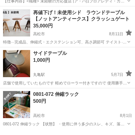
【仕事内容】<職種> 未経験の方応援店 [ア・パ]1フロアレディ・カウ
ンターレディ(ナイトワーク系)、2店長・マネージャー候補(ナイトワー
アルバイト・パート
再値下げ！未使用シド ラウンドテーブル
ク系)、3ガールズバー・キャバクラ・スナックその他(ナイトワーク系)
【ノットアンティークス】クラッシュゲート
<雇用形態> アルバイ...
35,000円
高松市
8月11日
特徴···完成品、伸縮式・エクステンション可、高さ調節可 テイスト···
アジアン 天板の形状···円型 天板の素材···木 シド ラウンドテーブル 天
香川
高松市
テーブル
ラウンドテーブル
サイドテーブル
板を回転させて好きな高さに変えることができる昇降式テーブル。チ
1,000円
ェアを合...
丸亀駅
5月7日
店舗で使用していたものです 軽めでローラー付きですので 使用勝手が
良いと思います^ ^ テーブルのみです。 写真に写っている他のものは
香川
丸亀市
丸亀駅
テーブル
サイドテーブル
0801-072 伸縮ラック
付属いたしません。 この他にもテーブル、ソファーなど 不要になった
500円
ものを掲載中です ...
高松市
8月1日
0801-072 伸縮ラック 【状態】 ・使用に伴う多少のスレ、キズ、落と
しきれない汚れなどございます ・詳細は現地でご確認ください ・お値
香川
高松市
テーブル
現地