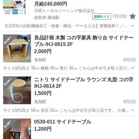
月給240,000円
日研トータルソーシング株式会社
7月10日
提携サイト
徳島県 勝瑞駅
【LED等の自動機械加工・検査・梱包・データ入力】寮費無料！／年
間休日は130日以上／未経験OK！ お仕事について スマートフォンやパ
徳島
鳴門市
勝瑞駅
その他
良品計画 木製 コの字家具 飾り台 サイドテー
ソコン、車などに使われるLED等の電子部品の製造とそれに付帯する
ブル /HJ-0615 2F
作業になります。①部品を...
2,000円
鬼無駅
6月2日
サイズ(約)高さ 35㎝ 横幅 35㎝ 奥行 30㎝ こちらは中古引き取り品で
す。 小傷や汚れなど使用感があります。 写真に写っていない所にも汚
香川
高松市
鬼無駅
テーブル
良品計画
ニトリ サイドテーブル ラウンズ 丸型 コの字
れキズ等ある場合があります。 気になる方は実際にご覧になった...
/HJ-0614 2F
1,500円
鬼無駅
6月2日
サイズ(約)高さ 50㎝ 直径 33㎝ こちらは中古引き取り品です。 小傷や
汚れなど使用感があります。 写真に写っていない所にも汚れキズ等あ
香川
高松市
鬼無駅
テーブル
サイドテーブル
0530-011 サイドテーブル
る場合があります。 気になる方は実際にご覧になった上でご判断く
1,200円
だ...