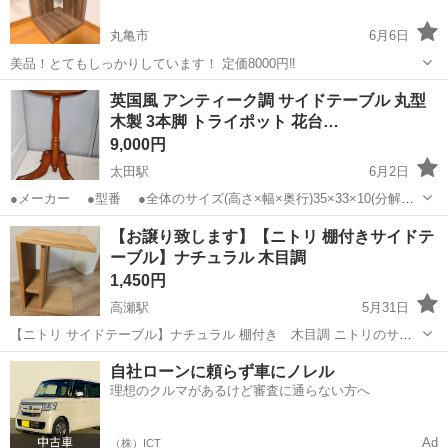
丸亀市
6月6日
美品！とてもしっかりしています！ 定価8000円‼️
香川
丸亀市
テーブル
サイドテーブル
英国風 アンティーク調 サイドテーブル 丸型
木製 3本脚 トライポット 花台…
9,000円
太田駅
6月2日
●メーカー ●型番 ●全体のサイズ(高さ×幅×奥行)35×33×10(分解
時)cm 英国アンティーク調のクラシカルな木製サイドテーブルです。
香川
高松市
太田駅
テーブル
【お譲り致します】【ニトリ 棚付きサイドテ
美しい3本脚と一本柱のデザインが特徴で、ソファ横のコーヒ...
ーブル】ナチュラル 木目調
1,450円
高瀬駅
5月31日
【ニトリ サイドテーブル】ナチュラル 棚付き 木目調 ニトリのサイ
ドテーブルです(^^) ソファ横やベッドサイドで使いやすいサイズです♪
香川
三豊市
高瀬駅
テーブル
サイドテーブル
自社ローンに頼らず車にノレル
サイズ（約） ・高さ 56cm ・天板幅 40cm 小物や雑誌などを置ける棚
理想のクルマがあるけど審査に通らない方へ
付きです...
Ad
（株）ICT