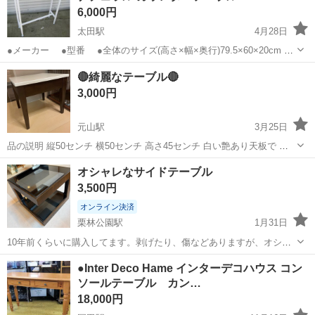
6,000円
太田駅
4月28日
●メーカー ●型番 ●全体のサイズ(高さ×幅×奥行)79.5×60×20cm シ
ンプルでスタイリッシュなスリムコンソールテーブルです。 白のメタ
香川
高松市
太田駅
テーブル
コンソールテーブル
🔴綺麗なテーブル🔴
ルフレームと明るい木目調の天板の組み合わせが清潔感があり、...
3,000円
元山駅
3月25日
品の説明 縦50センチ 横50センチ 高さ45センチ 白い艶あり天板で ほ
とんど未使用
香川
高松市
元山駅
テーブル
商品
オシャレなサイドテーブル
3,500円
オンライン決済
栗林公園駅
1月31日
10年前くらいに購入してます。剥げたり、傷などありますが、オシャ
レなサイドデスクです。 できるだけ早くとりにきてくれる方を優先さ
香川
高松市
栗林公園駅
テーブル
サイドテーブル
●Inter Deco Hame インターデコハウス コン
せていただきます。 よろしくおねがいします。
ソールテーブル カン…
18,000円