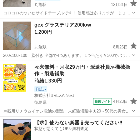
丸亀駅
12月31日
コロコロのついたサイドテーブルです！ 使用感はありますが、じょう
ぶな作りです 2台あります。
香川
丸亀市
丸亀駅
テーブル
サイドテーブル
gex グラステリア200low
1,200円
丸亀駅
8月26日
200x100x100 蓋付き 全部で4つあります。 1つ当たり￥300でバラ売
りでも構いません。
香川
丸亀市
丸亀駅
テーブル
テリア
≪寮無料・月収29万円・派遣社員≫機械操
作・製造補助
時給1,330円
日払い
株式会社BREXA Next
4月23日
提携サイト
徳島県
車載用リチウムイオン電池の製造！未経験活躍中★20～50代の男女活
躍中！寮費無料★備品付き1R寮完備！自宅からマイカー通勤OK！無料
徳島
その他
【求】使わない楽器🎸売ってください‼️
駐車場完備◎正社員登用制度あり！《徳島県板野郡松茂町》 人気の工
状態が悪くてもOK✨無料査定
場のお仕事 ◇車載用リチウ...