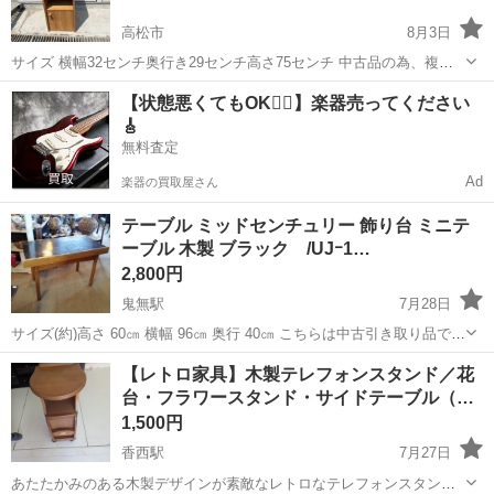
高松市
8月3日
サイズ 横幅32センチ奥行き29センチ高さ75センチ 中古品の為、複数
キズあり 3Nでお願いします
香川
高松市
テーブル
サイドテーブル
【状態悪くてもOK🙆‍♀️】楽器売ってください
🎸
無料査定
Ad
楽器の買取屋さん
テーブル ミッドセンチュリー 飾り台 ミニテ
ーブル 木製 ブラック /UJｰ1…
2,800円
鬼無駅
7月28日
サイズ(約)高さ 60㎝ 横幅 96㎝ 奥行 40㎝ こちらは中古引き取り品で
す。 傷みや汚れ等、全体的に使用感があります。 天板に目立つ傷があ
香川
高松市
鬼無駅
テーブル
ミッドセンチュリー
【レトロ家具】木製テレフォンスタンド／花
りますし、脚や側面にイタミがかなりあります。 がたつきもありま
台・フラワースタンド・サイドテーブル（…
す...
1,500円
香西駅
7月27日
あたたかみのある木製デザインが素敵なレトロなテレフォンスタンド