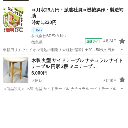
≪月収29万円・派遣社員≫機械操作・製造補
助
時給1,330円
日払い
株式会社BREXA Next
4月24日
提携サイト
徳島県
車載用リチウムイオン電池の製造！未経験活躍中★20～50代の男女活
躍中！寮費無料★備品付き1R寮完備！自宅からマイカー通勤OK！無料
徳島
その他
木製 丸型 サイドテーブル ナチュラル ナイト
駐車場完備◎正社員登用制度あり！《徳島県板野郡松茂町》 人気の工
テーブル 円形 2段 ミニテーブ…
場のお仕事 ◇車載用リチウ...
6,000円
太田駅
5月19日
＜商品説明＞ 木製 丸型 サイドテーブル ナチュラル ナイトテーブル
円形 2段 ミニテーブル 棚付き カフェテーブル 北欧風 1369ZS メーカ
香川
高松市
太田駅
テーブル
サイドテーブル
ー 型番 全体のサイズ (高さ×幅×奥行)c...