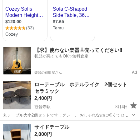
【求】使わない楽器🎸売ってください‼️
状態が悪くてもOK✨無料査定
Ad
楽器の買取屋さん
ローテーブル ホテルライク 2個セット
セラミック
2,400円
観音寺駅
8月4日
丸テーブル大小2個セットです！グレー。 おしゃれなのに軽くてセラ
ミック風で、傷つきにくくてアルコール消毒も可能なのでオススメで
香川
観音寺市
観音寺駅
テーブル
サイドテーブル
す(^o^) 観音寺市まで取りに来てくれる方お願いします♪
2,000円