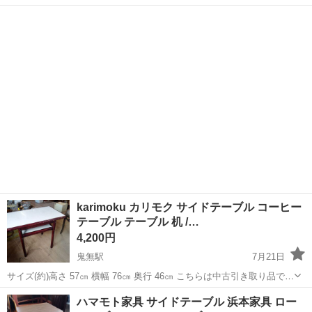
（電話台）です。 コンパクトなサイズ感でキャスターが付いているた
香川
高松市
香西駅
テーブル
め、移動もラクラクです。 電話台としてはもちろん、観葉植物を置く
「フラワースタンド（花台）」や「...
karimoku カリモク サイドテーブル コーヒー
テーブル テーブル 机 /…
4,200円
鬼無駅
7月21日
サイズ(約)高さ 57㎝ 横幅 76㎝ 奥行 46㎝ こちらは中古引き取り品で
す。 傷や汚れぐらつき等、全体的に使用感、経年による劣化がしっか
香川
高松市
鬼無駅
テーブル
karimoku
ハマモト家具 サイドテーブル 浜本家具 ロー
りあります。 写真に写っていない所にも汚れキズ等ある場合があり