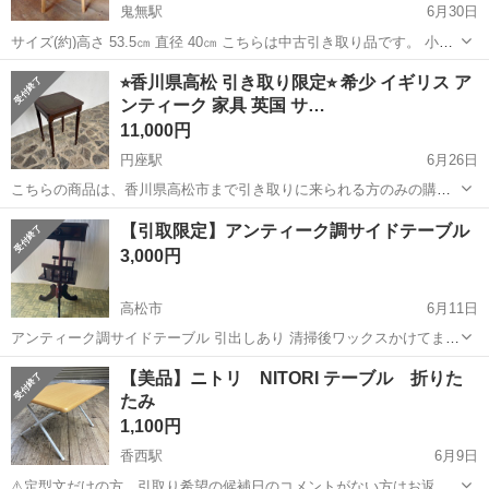
鬼無駅
6月30日
サイズ(約)高さ 53.5㎝ 直径 40㎝ こちらは中古引き取り品です。 小傷
や汚れ等、全体的に使用感があります。 写真に写っていない所にも汚
香川
高松市
鬼無駅
テーブル
⭐︎香川県高松 引き取り限定⭐︎ 希少 イギリス ア
れキズ等ある場合があります。 気になる方は実際にご覧になった上...
ンティーク 家具 英国 サ…
11,000円
円座駅
6月26日
こちらの商品は、香川県高松市まで引き取りに来られる方のみの購入
でお願いいたします。 ⭐︎香川県高松 引き取り限定⭐︎ 希少 イギリス ア
香川
高松市
円座駅
テーブル
英国
【引取限定】アンティーク調サイドテーブル
ンティーク 家具 英国 サイドテーブル 什器 Vintage ヴィンテージ 雰囲
3,000円
気抜...
高松市
6月11日
アンティーク調サイドテーブル 引出しあり 清掃後ワックスかけてま
す。 現物確認可能ですのでお気軽にお問い合わせください！
香川
高松市
テーブル
サイドテーブル
【美品】ニトリ NITORI テーブル 折りた
たみ
1,100円
香西駅
6月9日
⚠️定型文だけの方、引取り希望の候補日のコメントがない方はお返事