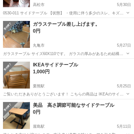
高松市
5月30日
0530-011 サイドテーブル 【状態】 ・使用に伴う多少のスレ、キズ、
落としきれない汚れなどございます ・詳細は現地でご確認ください ・
香川
高松市
テーブル
現地
ガラステーブル差し上げます。
お値引きは出来かねますのでご了承願います ※中古品のため、状態に
0円
つ...
丸亀市
5月27日
ガラステーブル サイズ60X110です。 ガラスの厚みがあるため結構重
量があります。 事務所の断捨離してます。
香川
丸亀市
テーブル
ガラス
IKEAサイドテーブル
1,000円
栗熊駅
5月25日
ご覧いただきありがとうございます！ こちらの商品は IKEAのサイド
テーブルとなっております。 汚れがある為かなりお安く出品していま
香川
丸亀市
栗熊駅
テーブル
サイドテーブル
美品 高さ調節可能なサイドテーブル
す。 取りに来ていただける方のみお渡し致します！ #IKEA #サイドテ
0円
ーブル
屋島駅
5月11日