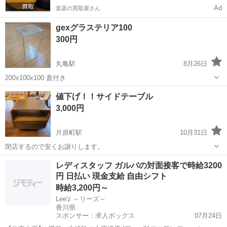
Ad
楽器の買取屋さん
gexグラステリア100
300円
丸亀駅
8月26日
200x100x100 蓋付き
香川
丸亀市
丸亀駅
テーブル
テリア
値下げ！！サイドテーブル
3,000円
片原町駅
10月31日
閉店するので安くお譲りします。
香川
高松市
片原町駅
テーブル
サイドテーブル
レディスタッフ ガルバの対面接客で時給3200
円 日払い 現金支給 自由シフト
時給3,200円～
Lee'z ～リーズ～
香川県
スポンサー：求人ボックス
07月24日