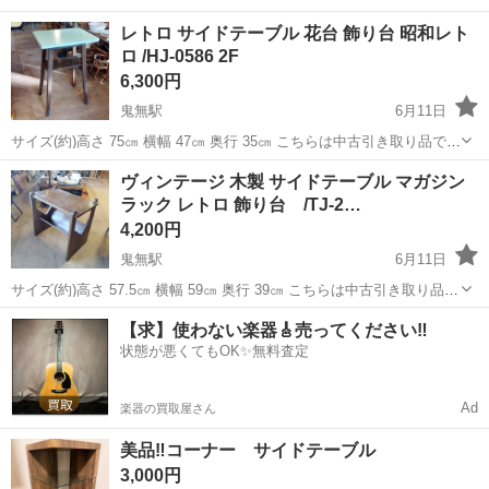
レトロ サイドテーブル 花台 飾り台 昭和レト
ロ /HJ-0586 2F
6,300円
鬼無駅
6月11日
サイズ(約)高さ 75㎝ 横幅 47㎝ 奥行 35㎝ こちらは中古引き取り品で
す。 傷や汚れぐらつき等、全体的に使用感、経年による劣化がしっか
香川
高松市
鬼無駅
テーブル
レトロ
ヴィンテージ 木製 サイドテーブル マガジン
りあります。 写真に写っていない所にも汚れキズ等ある場合があり
ラック レトロ 飾り台 /TJ-2…
ま...
4,200円
鬼無駅
6月11日
サイズ(約)高さ 57.5㎝ 横幅 59㎝ 奥行 39㎝ こちらは中古引き取り品で
す。 小傷や汚れ等、全体的に使用感、経年による劣化あります。 天板
香川
高松市
鬼無駅
テーブル
ヴィンテージ
【求】使わない楽器🎸売ってください‼️
に目立つ輪ジミがあります。 画鋲が刺さっている箇所があります...
状態が悪くてもOK✨無料査定
Ad
楽器の買取屋さん
美品‼️コーナー サイドテーブル
3,000円