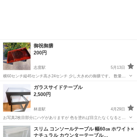
御祝御膳
200円
志度駅
5月13日
横60センチ縦45センチ高さ24センチ 少し大きめの御膳です。 数量１
８あります。 大きな傷はありませんが2つくらいは かすかな擦り傷
香川
さぬき市
志度駅
テーブル
御膳
ガラスサイドテーブル
あります。 全部お取り引きしてくれる方 お値引きさせて頂きます。
2,500円
場所は志度の美食工房 ...
林道駅
4月29日
お写真2枚目部分にハゲがありますが 色を塗れば目立たなくなると思
います。 多少の小傷はありますが全体的に美品です。 お取引き日時の
香川
高松市
林道駅
テーブル
サイドテーブル
スリム コンソールテーブル 幅60㎝ ホワイト×
早い方を優先させていただきます。
ナチュラル カウンターテーブル…