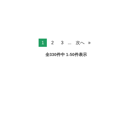
だきます。 よろしくおねがいします。
1
2
3
...
次へ
全330件中 1-50件表示