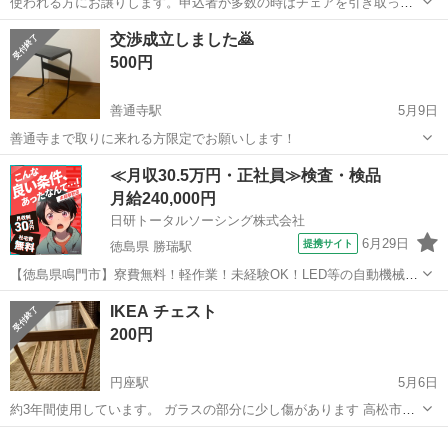
使われる方にお譲りします。申込者が多数の時はチェアを引き取って
くださる方を優先します。
香川
高松市
屋島駅
テーブル
サイドテーブル
交渉成立しました🙇
500円
善通寺駅
5月9日
善通寺まで取りに来れる方限定でお願いします！
香川
善通寺市
善通寺駅
テーブル
サイドテーブル
≪月収30.5万円・正社員≫検査・検品
月給240,000円
日研トータルソーシング株式会社
6月29日
提携サイト
徳島県 勝瑞駅
【徳島県鳴門市】寮費無料！軽作業！未経験OK！LED等の自動機械加
工・検査・梱包・データ入力《お仕事No.NS0560》 お仕事について ス
徳島
鳴門市
勝瑞駅
その他
IKEA チェスト
マートフォンやパソコン、車などに使われるLED等の電子部品の製造
200円
とそれに付帯する作...
円座駅
5月6日
約3年間使用しています。 ガラスの部分に少し傷があります 高松市円
座町周辺まで、できるだけ早くとりにきてくれる方を優先させていた
香川
高松市
円座駅
テーブル
チェスト