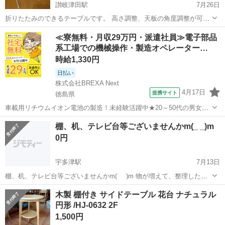
讃岐津田駅
7月26日
折りたたみのできるテーブルです。 高さ調整、天板の角度調整が可能
です。 天板のサイズは約52cm x 40cmです。 傷や汚れありますので神
香川
さぬき市
讃岐津田駅
テーブル
≪寮無料・月収29万円・派遣社員≫電子部品
経質な方はご遠慮下さい。 他の商品とまとめての購入時のみ、値下げ
系工場での機械操作・製造オペレーター…
可能です。 単...
時給1,330円
日払い
株式会社BREXA Next
4月17日
提携サイト
徳島県
車載用リチウムイオン電池の製造！未経験活躍中★20～50代の男女活
躍中！寮費無料★備品付き1R寮完備！自宅からマイカー通勤OK！無料
徳島
その他
棚、机、テレビ台等ございませんかm(_ _)m
駐車場完備◎正社員登用制度あり！《徳島県板野郡松茂町》 人気の工
0円
場のお仕事 ◇車載用リチウ...
宇多津駅
7月13日
棚、机、テレビ台等ございませんかm(_ _)m 物が増えて、整理した
く、棚等がございましたら、頂きたいと思います🙇‍♀️ 不要品等ございま
香川
綾歌郡
宇多津駅
テーブル
木製 棚付き サイドテーブル 花台 ナチュラル
したら、取りにお伺い致しますm(_ _)m よろしくお願い致しますm(_
円形 /HJ-0632 2F
_)m
1,500円