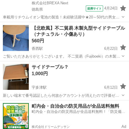
株式会社BREXA Next
4月24日
提携サイト
徳島県
車載用リチウムイオン電池の製造！未経験活躍中★20～50代の男女活
躍中！寮費無料★備品付き1R寮完備！自宅からマイカー通勤OK！無料
徳島
その他
​【北欧風】不二貿易 木製丸型サイドテーブル
駐車場完備◎正社員登用制度あり！《徳島県板野郡松茂町》 人気の工
（ナチュラル・小傷あり）
場のお仕事 ◇車載用リチウ...
560円
香西駅
6月22日
ご覧いただきありがとうございます。 不二貿易（Fujiboeki）の木製丸
型サイドテーブル（CF-913 NA）です。 温かみのあるナチュラルな木
香川
高松市
香西駅
テーブル
サイドテーブル？
目と、シンプルで使いやすいデザインが特徴です。 ソファ横やベッド
1,000円
サイドに置く...
宇多津駅
6月12日
新しい端末で番号認証したら何故かアカウントが消えたので評価ゼロ
からスタートしました。 小さめのテーブルです。
香川
綾歌郡
宇多津駅
テーブル
町内会・自治会の防災用品が全品送料無料
町内会・自治会の防災用品が全品送料無料！「防災備蓄
用品ドットコム」
Ad
株式会社ドリームデッサン