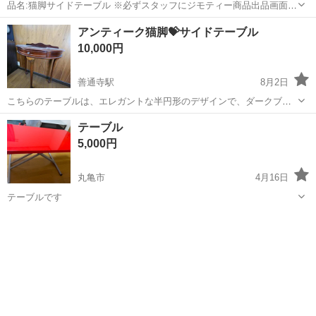
品名:猫脚サイドテーブル ※必ずスタッフにジモティー商品出品画面を
お見せ下さい。 エコリス高松南店より 店頭にない！！場合が多々あり
香川
高松市
太田駅
テーブル
サイドテーブル
アンティーク猫脚💝サイドテーブル
ますので。ジモティーを見たとお伝え願います。 ※早い方からお渡し
10,000円
しております。 製...
善通寺駅
8月2日
こちらのテーブルは、エレガントな半円形のデザインで、ダークブラ
ウンの木材が使用されています。 丸みを帯びたアンティークなフォル
香川
善通寺市
善通寺駅
テーブル
サイドテーブル
テーブル
ムと細長い3本脚 (猫脚) が特徴で、クラシックな雰囲気を醸し出して
5,000円
います。 ちょっとした小物を...
丸亀市
4月16日
テーブルです
香川
丸亀市
テーブル