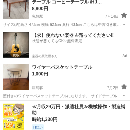
テーブル コーヒーテーブル /HJ…
ま...
8,800円
鬼無駅
7月14日
サイズ(約)高さ 47.5㎝ 横幅 62.5㎝ 奥行 43.5㎝ こちらは中古引き取り
品です。 小傷や汚れ等、全体的に使用感、経年感があります。 写真に
香川
高松市
鬼無駅
テーブル
サイドテーブル
【求】使わない楽器🎸売ってください‼️
写っていない所にも汚れキズ等ある場合があります。 気...
状態が悪くてもOK✨無料査定
Ad
楽器の買取屋さん
ワイヤーバスケットテーブル
1,000円
屋島駅
7月2日
蓋付きのワイヤーバスケットテーブルになります。 サイドテーブルと
して多用途にてお使い頂けます。 丸型角に少し使用感ありますが目立
香川
高松市
屋島駅
テーブル
≪月収29万円・派遣社員≫機械操作・製造補
った傷や汚れなどはありません。
助
時給1,330円
日払い