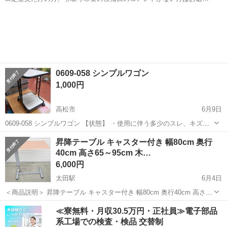
致しかねますので必ずコメント宜しくお願い致します。 基本、取りに
香川
高松市
香西駅
テーブル
来られる方限定になります。 【商品説明】 ニトリの折りたたみコンパ
クトデスク フレッタLBR...
0609-058 シンプルワゴン
1,000円
高松市
6月9日
0609-058 シンプルワゴン 【状態】 ・使用に伴う多少のスレ、キズ、
落としきれない汚れなどございます ・詳細は現地でご確認ください ・
香川
高松市
テーブル
現地
昇降テーブル キャスター付き 幅80cm 奥行
お値引きは出来かねますのでご了承願います ※中古品のため、状態に
40cm 高さ65～95cm 木…
つ...
6,000円
太田駅
6月4日
＜商品説明＞ 昇降テーブル キャスター付き 幅80cm 奥行40cm 高さ65
～95cm 木目調 サイドテーブル 昇降式デスク ワークテーブル ナチュ
香川
高松市
太田駅
テーブル
≪寮無料・月収30.5万円・正社員≫電子部品
ラル 1435ZS メーカー 型番 全体の...
系工場での検査・検品 交替制