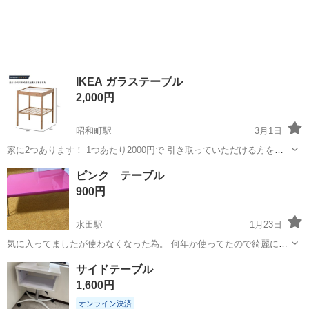
IKEA ガラステーブル
2,000円
昭和町駅
3月1日
家に2つあります！ 1つあたり2000円で 引き取っていただける方を探
しています。 組み立てたままお渡しさせていただきます。 よろしくお
香川
高松市
昭和町駅
テーブル
IKEA
ピンク テーブル
願いいたします。
900円
水田駅
1月23日
気に入ってましたが使わなくなった為。 何年か使ってたので綺麗に拭
いても落ちないちょっとした汚れ？などはあります。
香川
高松市
水田駅
テーブル
ピンク
サイドテーブル
1,600円
オンライン決済