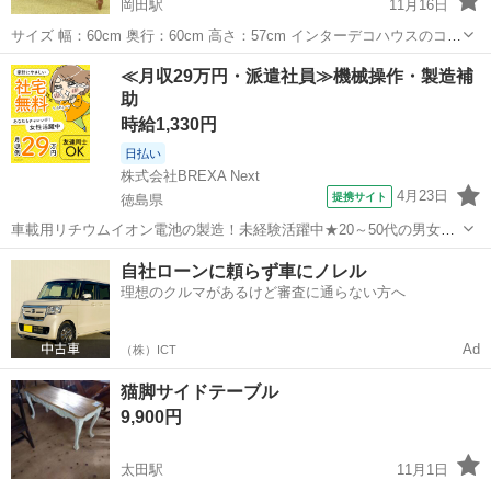
岡田駅
11月16日
サイズ 幅：60cm 奥行：60cm 高さ：57cm インターデコハウスのコン
ソールテーブルです。 主に壁際に設置される奥行きの浅いテーブル
香川
丸亀市
岡田駅
テーブル
コンソールテーブル
≪月収29万円・派遣社員≫機械操作・製造補
で、飾り棚として花瓶やアートなどを飾るのに使われるコンソールテ
助
ーブル！ ...
時給1,330円
日払い
株式会社BREXA Next
4月23日
提携サイト
徳島県
車載用リチウムイオン電池の製造！未経験活躍中★20～50代の男女活
躍中！寮費無料★備品付き1R寮完備！自宅からマイカー通勤OK！無料
徳島
その他
自社ローンに頼らず車にノレル
駐車場完備◎正社員登用制度あり！《徳島県板野郡松茂町》 人気の工
理想のクルマがあるけど審査に通らない方へ
場のお仕事 ◇車載用リチウ...
Ad
（株）ICT
猫脚サイドテーブル
9,900円
太田駅
11月1日