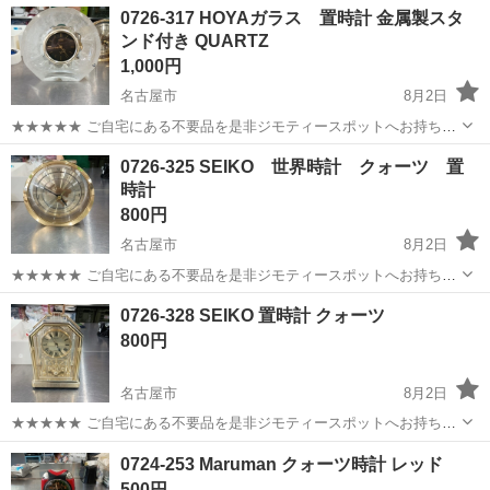
0726-317 HOYAガラス 置時計 金属製スタ
ンド付き QUARTZ
1,000円
名古屋市
8月2日
★★★★★ ご自宅にある不要品を是非ジモティースポットへお持ち込
みしませんか？ 家電、趣味・スポーツ・レジャー用品、こども用品、
愛知
名古屋市
時計
QUARTZ
0726-325 SEIKO 世界時計 クォーツ 置
衣料服飾品、生活雑貨、家具、本、CD・DVDなどが無料でまとめて持
時計
ち込めます！ ※詳細はこ...
800円
名古屋市
8月2日
★★★★★ ご自宅にある不要品を是非ジモティースポットへお持ち込
みしませんか？ 家電、趣味・スポーツ・レジャー用品、こども用品、
愛知
名古屋市
時計
SEIKO
0726-328 SEIKO 置時計 クォーツ
衣料服飾品、生活雑貨、家具、本、CD・DVDなどが無料でまとめて持
800円
ち込めます！ ※詳細はこ...
名古屋市
8月2日
★★★★★ ご自宅にある不要品を是非ジモティースポットへお持ち込
みしませんか？ 家電、趣味・スポーツ・レジャー用品、こども用品、
愛知
名古屋市
時計
SEIKO
0724-253 Maruman クォーツ時計 レッド
衣料服飾品、生活雑貨、家具、本、CD・DVDなどが無料でまとめて持
500円
ち込めます！ ※詳細はこ...