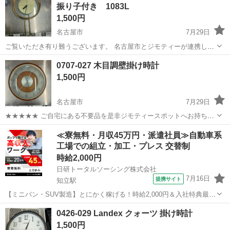
振り子付き 1083L
1,500円
名古屋市
7月29日
ご覧いただき有り難うございます。 名古屋市とジモティーが連携して
運営しています。 粗⼤ごみ等の減量を⽬的にまだ使えるものをリユー
愛知
名古屋市
時計
リユース
0707-027 木目調壁掛け時計
スしています。 ★★★★★ ご自宅にある不要品を是非ジモティースポ
1,500円
ットへお持...
名古屋市
7月29日
★★★★★ ご自宅にある不要品を是非ジモティースポットへお持ち込
みしませんか？ 家電、趣味・スポーツ・レジャー用品、こども用品、
愛知
名古屋市
時計
現地
≪寮無料・月収45万円・派遣社員≫自動車系
衣料服飾品、生活雑貨、家具、本、CD・DVDなどが無料でまとめて持
工場での組立・加工・プレス 交替制
ち込めます！ ※詳細はこ...
時給2,000円
日研トータルソーシング株式会社
7月16日
提携サイト
知立駅
【ミニバン・SUV製造】とにかく稼げる！時給2,000円＆入社特典最大
20万円支給！／寮費無料＆生活備品付き／土日休み／未経験OK＆研修
愛知
刈谷市
知立駅
その他
0426-029 Landex クォーツ 掛け時計
あり◎ ミニバン・SUV製造 トヨタ車体各工場でのミニバン・SUV新
1,500円
車製造に関わる諸作...