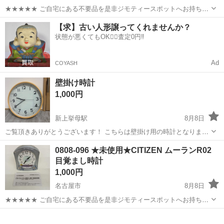
★★★★★ ご自宅にある不要品を是非ジモティースポットへお持ち込
みしませんか？ 家電、趣味・スポーツ・レジャー用品、こども用品、
愛知
名古屋市
時計
現地
【求】古い人形譲ってくれませんか？
衣料服飾品、生活雑貨、家具、本、CD・DVDなどが無料でまとめて持
状態が悪くてもOK🙆‍♀️査定0円‼️
ち込めます！ ※詳細はこ...
Ad
COYASH
壁掛け時計
1,000円
新上挙母駅
8月8日
ご覧頂きありがとうございます！ こちらは壁掛け用の時計となります
サイズは32cmの奥行4.5cmです 状態はお写真にてご確認下さい
愛知
豊田市
新上挙母駅
時計
状態
0808-096 ★未使用★CITIZEN ムーランR02
目覚まし時計
1,000円
名古屋市
8月8日
★★★★★ ご自宅にある不要品を是非ジモティースポットへお持ち込
みしませんか？ 家電、趣味・スポーツ・レジャー用品、こども用品、
愛知
名古屋市
時計
ムーラン
衣料服飾品、生活雑貨、家具、本、CD・DVDなどが無料でまとめて持