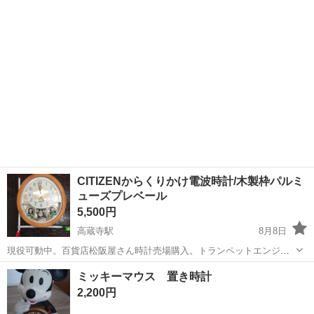
ち込めます！ ※詳細はこ...
CITIZENからくりかけ電波時計/木製枠パルミ
ューズプレベール
5,500円
高蔵寺駅
8月8日
現役可動中。百貨店松阪屋さん時計売場購入。トランペットエンジェ
ルが中央下クリスタルをキラキラ揺らしメロディを奏でます。各曲
愛知
春日井市
高蔵寺駅
時計
ミッキーマウス 置き時計
【裏面に曲順】勿論ボリューム調整可能、消音設定可能。CITIZEN電
2,200円
波時計製品です。2.6キロと重量あ...