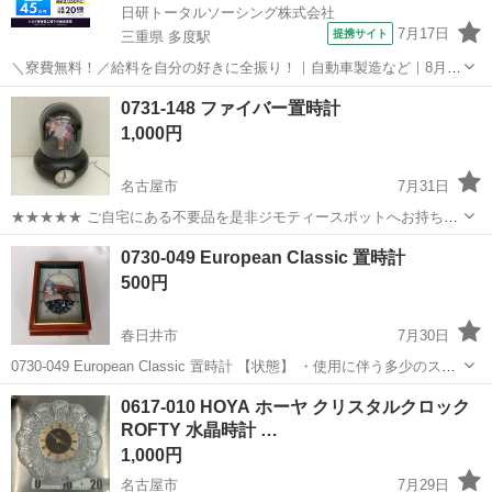
日研トータルソーシング株式会社
7月17日
提携サイト
三重県 多度駅
＼寮費無料！／給料を自分の好きに全振り！｜自動車製造など｜8月入
社特典最大20万円！｜入社から半年後には時給2,050円！さらに長く働
三重
いなべ市
多度駅
その他
0731-148 ファイバー置時計
くほど時給UP☆ トヨタ車の製造（組立・加工など） トヨタ車体各工
1,000円
場でのミニバン・SUV...
名古屋市
7月31日
★★★★★ ご自宅にある不要品を是非ジモティースポットへお持ち込
みしませんか？ 家電、趣味・スポーツ・レジャー用品、こども用品、
愛知
名古屋市
時計
現地
0730-049 European Classic 置時計
衣料服飾品、生活雑貨、家具、本、CD・DVDなどが無料でまとめて持
500円
ち込めます！ ※詳細はこ...
春日井市
7月30日
0730-049 European Classic 置時計 【状態】 ・使用に伴う多少のス
レ、キズ、落としきれない汚れなどございます ・詳細は現地でご確認
愛知
春日井市
時計
現地
0617-010 HOYA ホーヤ クリスタルクロック
ください ・お値引きは出来かねますのでご了承願います ...
ROFTY 水晶時計 …
1,000円
名古屋市
7月29日