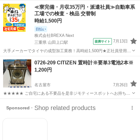
みしませんか？ 家電、趣味・スポーツ・レジャー用品、こども用品、
愛知
名古屋市
時計
現地
≪寮完備・月収35万円・派遣社員≫自動車系
衣料服飾品、生活雑貨、家具、本、CD・DVDなどが無料でまとめて持
工場での検査・検品 交替制
ち込めます！ ※詳細はこ...
時給1,500円
日払い
株式会社BREXA Next
7月13日
提携サイト
三重県 山田上口駅
大手メーカーでタイヤの成型加工業務！高時給1,500円★正社員登用制
度あり！ワンルーム寮完備！マイカー通勤OK！無料駐車場あり！《三
三重
伊勢市
山田上口駅
その他
0726-209 CITIZEN 置時計※要単3電池2本※
重県伊勢市》 人気の工場のお仕事 ◇タイヤの製造◇ トラック・バ
1,200円
ス・RV車用を中心とした...
名古屋市
7月26日
★★★★★ ご自宅にある不要品を是非ジモティースポットへお持ち込
みしませんか？ 家電、趣味・スポーツ・レジャー用品、こども用品、
愛知
名古屋市
時計
CITIZEN
衣料服飾品、生活雑貨、家具、本、CD・DVDなどが無料でまとめて持
ち込めます！ ※詳細はこ...