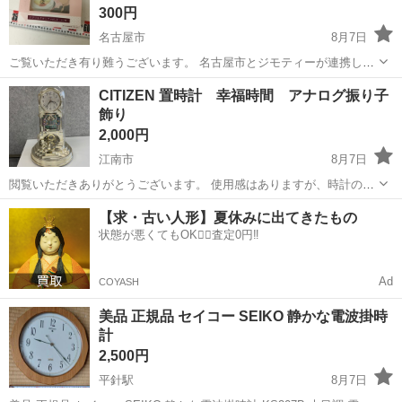
300円
名古屋市
8月7日
ご覧いただき有り難うございます。 名古屋市とジモティーが連携して
運営しています。 粗⼤ごみ等の減量を⽬的にまだ使えるものをリユー
愛知
名古屋市
時計
リユース
CITIZEN 置時計 幸福時間 アナログ振り子
スしています。 ★★★★★ ご自宅にある不要品を是非ジモティースポ
飾り
ットへお持ち込...
2,000円
江南市
8月7日
閲覧いただきありがとうございます。 使用感はありますが、時計の動
きは未確認のジャンク品です。 ４SG701 CITIZENです。 多少の汚
愛知
江南市
時計
CITIZEN
【求・古い人形】夏休みに出てきたもの
れ、傷はあります。 デザインはとても良い感じで、細かい所まで表現
状態が悪くてもOK🙆‍♀️査定0円‼️
されていま...
Ad
COYASH
美品 正規品 セイコー SEIKO 静かな電波掛時
計
2,500円
平針駅
8月7日