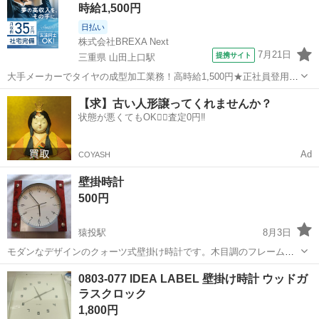
時給1,500円
シカルな装飾やアン...
日払い
株式会社BREXA Next
7月21日
提携サイト
三重県 山田上口駅
大手メーカーでタイヤの成型加工業務！高時給1,500円★正社員登用制
度あり！ワンルーム寮完備！マイカー通勤OK！無料駐車場あり！《三
三重
伊勢市
山田上口駅
その他
【求】古い人形譲ってくれませんか？
重県伊勢市》 人気の工場のお仕事 ◇タイヤの製造◇ トラック・バ
状態が悪くてもOK🙆‍♀️査定0円‼️
ス・RV車用を中心とした...
Ad
COYASH
壁掛時計
500円
猿投駅
8月3日
モダンなデザインのクォーツ式壁掛け時計です。木目調のフレームと
シルバーのアクセントが特徴で、インテリアのアクセントとしてお使
愛知
豊田市
猿投駅
時計
壁掛
0803-077 IDEA LABEL 壁掛け時計 ウッドガ
いいただけます。 【商品詳細】 ・タイプ：壁掛け時計 ・駆動方式：
ラスクロック
クォーツ式 ・デザイン：スクエア...
1,800円