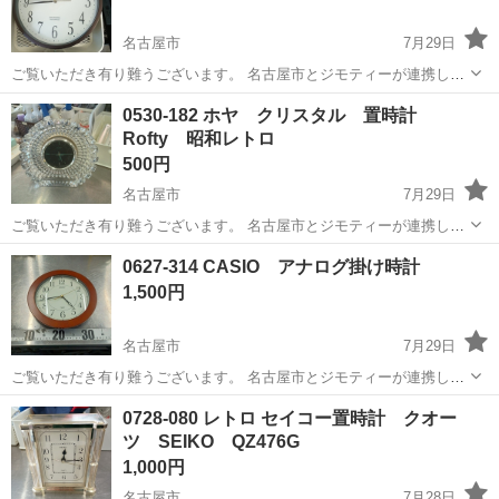
名古屋市
7月29日
ご覧いただき有り難うございます。 名古屋市とジモティーが連携して
運営しています。 粗⼤ごみ等の減量を⽬的にまだ使えるものをリユー
愛知
名古屋市
時計
Landex
0530-182 ホヤ クリスタル 置時計
スしています。 ★★★★★ ご自宅にある不要品を是非ジモティースポ
Rofty 昭和レトロ
ットへお持...
500円
名古屋市
7月29日
ご覧いただき有り難うございます。 名古屋市とジモティーが連携して
運営しています。 粗⼤ごみ等の減量を⽬的にまだ使えるものをリユー
愛知
名古屋市
時計
リユース
0627-314 CASIO アナログ掛け時計
スしています。 ★★★★★ ご自宅にある不要品を是非ジモティースポ
1,500円
ットへお持...
名古屋市
7月29日
ご覧いただき有り難うございます。 名古屋市とジモティーが連携して
運営しています。 粗⼤ごみ等の減量を⽬的にまだ使えるものをリユー
愛知
名古屋市
時計
リユース
0728-080 レトロ セイコー置時計 クオー
スしています。 ★★★★★ ご自宅にある不要品を是非ジモティースポ
ツ SEIKO QZ476G
ットへお持...
1,000円
名古屋市
7月28日