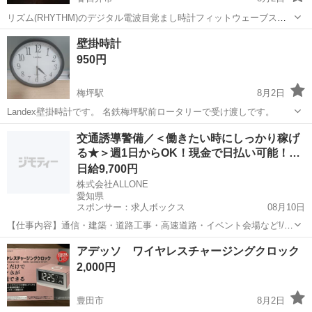
リズム(RHYTHM)のデジタル電波目覚まし時計フィットウェーブスマ
ート (型番：8RZ166SR03) です。 液晶画面には、現在時刻に加えてカ
愛知
春日井市
時計
壁掛時計
レンダー、温度、湿度、六曜が表示されています。 画面には電子音ア
950円
ラームやラ...
梅坪駅
8月2日
Landex壁掛時計です。 名鉄梅坪駅前ロータリーで受け渡しです。
愛知
豊田市
梅坪駅
時計
壁掛
交通誘導警備／＜働きたい時にしっかり稼げ
る★＞週1日からOK！現金で日払い可能！…
日給9,700円
株式会社ALLONE
愛知県
スポンサー：求人ボックス
08月10日
【仕事内容】通信・建築・道路工事・高速道路・イベント会場など!/
閑散期なしで安定収入 常に現場あり! <主な業務内容> 歩行者や車両の
アルバイト・パート
アデッソ ワイヤレスチャージングクロック
誘導を行い、 交通渋滞や事故を未然に防ぐお仕事です。 地域の“安
2,000円
全”を守る、やりがいあるポジシ...
豊田市
8月2日