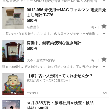
美品 正規品 セイコー SEIKO 静かな電波掛時計 KS207B 木目調 電波
時計 アンティーク調 木枠 自動受信 電池2個付き 汚れ等もなく綺麗で
愛知
名古屋市
平針駅
時計
セイコー
0612-056 未使用☆MAG ファルマン 電波目覚
す。問題なく動作しているもの 電波しっかり受信しています。 電...
まし時計 T-776
500円
名古屋市
8月7日
ご覧いただき有り難うございます。 名古屋市とジモティーが連携して
運営しています。 粗⼤ごみ等の減量を⽬的にまだ使えるものをリユー
愛知
名古屋市
時計
リユース
稼働中。鍵収納便利な置き時計
スしています。 ★★★★★ ご自宅にある不要品を是非ジモティースポ
500円
ットへお持ち込...
大森・金城学院前駅
8月6日
現在も稼働中の置き時計です。 鍵を収納できます。下の部分は小物入
れです。 ガラス面内側の汚れがありますが気にならない方よろしくお
愛知
名古屋市
大森・金城学院前駅
時計
【求】古い人形譲ってくれませんか？
願いいたします。 サイズは660mlのペットボトルを横に置きましたの
状態が悪くてもOK🙆‍♀️査定0円‼️
で、参考になさって下さい。...
Ad
COYASH
≪月収35万円・派遣社員≫検査・検品
時給1,500円