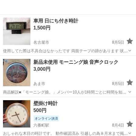
車用 日にち付き時計
1,500円
名古屋市
8月5日
使用してた際は不具合はなかったです 両面テープの跡があります 状態
は写メで確認して下さい(>_<) 最後まで責任持てない方は入札しないで
愛知
名古屋市
時計
写メ
新品未使用 モーニング娘 音声クロック
下さいm(__)m 自宅保管の為、神経質の方はお断りします m(__)m あ
3,000円
と...
あま市
8月5日
商品解説■「モーニング娘。」メンバー10人が1時間ごとに時間を知ら
せてくれる、その名も『音声クロック』。 時報アラーム搭載で各メン
愛知
あま市
時計
モーニング娘
壁掛け時計
バーが1時間ごとに生声アラームで時間をお知らせ!! (安倍なつみ、中
500円
澤裕子、後藤真希、飯田圭織...
オンライン決済
六番町駅
8月4日
おしゃれな木目の時計です。 動作確認済み 引越しの為８月末まで掲載