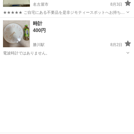
名古屋市
8月3日
★★★★★ ご自宅にある不要品を是非ジモティースポットへお持ち込
みしませんか？ 家電、趣味・スポーツ・レジャー用品、こども用品、
愛知
名古屋市
時計
ウッドガラスクロック
時計
衣料服飾品、生活雑貨、家具、本、CD・DVDなどが無料でまとめて持
400円
ち込めます！ ※詳細はこ...
勝川駅
8月2日
電波時計ではありません。
愛知
春日井市
勝川駅
時計