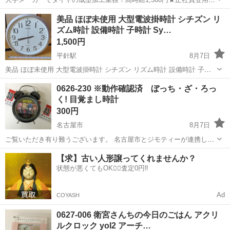
度あり！ワンルーム寮完備！マイカー通勤OK！無料駐車場あり！《三
三重
伊勢市
山田上口駅
その他
美品 ほぼ未使用 大型電波掛時計 シチズン リ
重県伊勢市》 人気の工場のお仕事 ◇タイヤの製造◇ トラック・バ
ズム時計 設備時計 子時計 Sy…
ス・RV車用を中心とした...
1,500円
平針駅
8月7日
美品 ほぼ未使用 大型電波掛時計 シチズン リズム時計 設備時計 子時
計 SyncWAVE（シンクウェーブ） SAJ-001 汚れも無くキレイな状態
愛知
名古屋市
平針駅
時計
0626-230 ※動作確認済 ぼっち・ざ・ろっ
です。キズもない.匂いもしません. 問題なく動作しているもの。 施
く! 目覚まし時計
設...
300円
名古屋市
8月7日
ご覧いただき有り難うございます。 名古屋市とジモティーが連携して
運営しています。 粗⼤ごみ等の減量を⽬的にまだ使えるものをリユー
愛知
名古屋市
時計
リユース
【求】古い人形譲ってくれませんか？
スしています。 ★★★★★ ご自宅にある不要品を是非ジモティースポ
状態が悪くてもOK🙆‍♀️査定0円‼️
ットへお持ち込...
Ad
COYASH
0627-006 衛宮さんちの今日のごはん アクリ
ルクロック yoI2 アーチ…