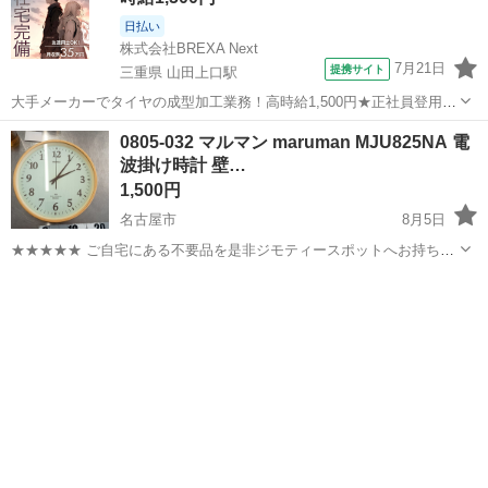
日払い
株式会社BREXA Next
7月21日
提携サイト
三重県 山田上口駅
大手メーカーでタイヤの成型加工業務！高時給1,500円★正社員登用制
度あり！ワンルーム寮完備！マイカー通勤OK！無料駐車場あり！《三
三重
伊勢市
山田上口駅
その他
0805-032 マルマン maruman MJU825NA 電
重県伊勢市》 人気の工場のお仕事 ◇タイヤの製造◇ トラック・バ
波掛け時計 壁…
ス・RV車用を中心とした...
1,500円
名古屋市
8月5日
★★★★★ ご自宅にある不要品を是非ジモティースポットへお持ち込
みしませんか？ 家電、趣味・スポーツ・レジャー用品、こども用品、
愛知
名古屋市
時計
マルマン
衣料服飾品、生活雑貨、家具、本、CD・DVDなどが無料でまとめて持
ち込めます！ ※詳細はこ...