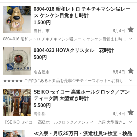
予定
愛知
名古屋市
六番町駅
時計
0804-016 昭和レトロ チキチキマシン猛レー
ス ケンケン目覚まし時計
1,500円
春日井市
8月4日
0804-016 昭和レトロ チキチキマシン猛レース ケンケン目覚まし時計
【状態】 ・使用に伴う多少のスレ、キズ、落としきれない汚れなどご
愛知
春日井市
時計
チキチキマシン猛レース
0804-023 HOYAクリスタル 花時計
ざいます ・詳細は現地でご確認ください ・お値引きは出来かねます
500円
の...
名古屋市
8月4日
★★★★★ ご自宅にある不要品を是非ジモティースポットへお持ち込
みしませんか？ 家電、趣味・スポーツ・レジャー用品、こども用品、
愛知
名古屋市
時計
HOYA
SEIKO セイコー 高級ホールクロック／アン
衣料服飾品、生活雑貨、家具、本、CD・DVDなどが無料でまとめて持
ティーク調 大型置き時計
ち込めます！ ※詳細はこ...
5,500円
海部郡
8月4日
【SEIKO セイコー 高級ホールクロック／アンティーク調 大型置き時
計】 昭和レトロな雰囲気が魅力的な、SEIKO（セイコー）の大型ホー
愛知
海部郡
時計
≪入寮・月収35万円・派遣社員≫検査・検品
ルクロックです。 重厚感のある木製ケースに美しい木目が映え、クラ