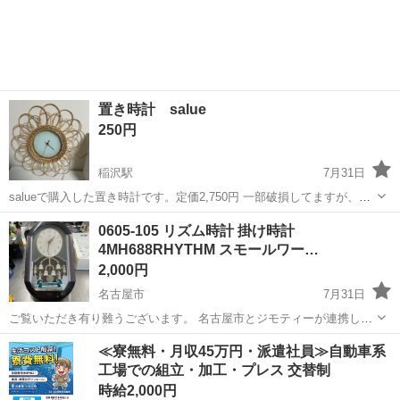
置き時計 salue
250円
稲沢駅
7月31日
salueで購入した置き時計です。定価2,750円 一部破損してますが、テ
レビ横など置物に隠しておいてました^^
愛知
稲沢市
稲沢駅
時計
置き時計
0605-105 リズム時計 掛け時計
4MH688RHYTHM スモールワー…
2,000円
名古屋市
7月31日
ご覧いただき有り難うございます。 名古屋市とジモティーが連携して
運営しています。 粗⼤ごみ等の減量を⽬的にまだ使えるものをリユー
愛知
名古屋市
時計
スモールワールド
≪寮無料・月収45万円・派遣社員≫自動車系
スしています。 ★★★★★ ご自宅にある不要品を是非ジモティースポ
工場での組立・加工・プレス 交替制
ットへお持...
時給2,000円