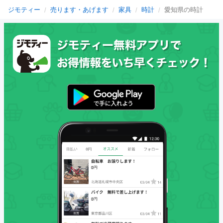
ジモティー
売ります・あげます
家具
時計
愛知県の時計