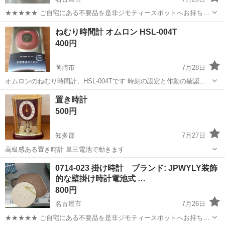
★★★★★ ご自宅にある不要品を是非ジモティースポットへお持ち込
みしませんか？ 家電、趣味・スポーツ・レジャー用品、こども用品、
愛知
名古屋市
時計
セイコー
ねむり時間計 オムロン HSL-004T
衣料服飾品、生活雑貨、家具、本、CD・DVDなどが無料でまとめて持
400円
ち込めます！ ※詳細はこ...
岡崎市
7月28日
オムロンのねむり時間計、HSL-004Tです 時刻の設定と作動の確認し
ました ねむり時間の作動確認は行っていません 古い品なので機能の保
愛知
岡崎市
時計
メモリ
置き時計
証は致しかねます、ご了承ください 電池は付属していません 以下は
500円
オ...
知多郡
7月27日
高級感ある置き時計 単三電池で動きます
愛知
知多郡
時計
0714-023 掛け時計 ブランド: JPWYLY装飾
的な壁掛け時計電池式 …
800円
名古屋市
7月26日
★★★★★ ご自宅にある不要品を是非ジモティースポットへお持ち込