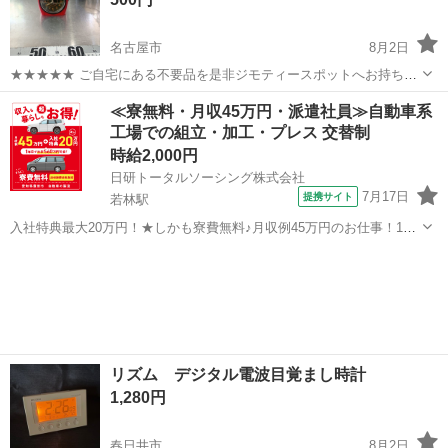
名古屋市
8月2日
★★★★★ ご自宅にある不要品を是非ジモティースポットへお持ち込
みしませんか？ 家電、趣味・スポーツ・レジャー用品、こども用品、
愛知
名古屋市
時計
Maruman
≪寮無料・月収45万円・派遣社員≫自動車系
衣料服飾品、生活雑貨、家具、本、CD・DVDなどが無料でまとめて持
工場での組立・加工・プレス 交替制
ち込めます！ ※詳細はこ...
時給2,000円
日研トータルソーシング株式会社
7月17日
提携サイト
若林駅
入社特典最大20万円！★しかも寮費無料♪月収例45万円のお仕事！1年
目で年収560万円も可能！あなたの手で自動車をつくりませんか？ お
愛知
豊田市
若林駅
その他
仕事について トヨタ車体各工場でのミニバン・SUV新車製造に関わる
諸作業。 【プレス】巨...
リズム デジタル電波目覚まし時計
1,280円
春日井市
8月2日