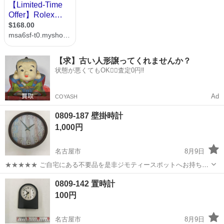
【求】古い人形譲ってくれませんか？
状態が悪くてもOK🙆‍♀️査定0円‼️
Ad
COYASH
0809-187 壁掛時計
1,000円
名古屋市
8月9日
★★★★★ ご自宅にある不要品を是非ジモティースポットへお持ち込
みしませんか？ 家電、趣味・スポーツ・レジャー用品、こども用品、
愛知
名古屋市
時計
壁掛
0809-142 置時計
衣料服飾品、生活雑貨、家具、本、CD・DVDなどが無料でまとめて持
100円
ち込めます！ ※詳細はこ...
名古屋市
8月9日