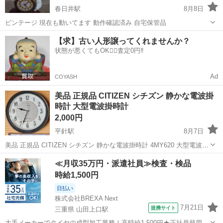
春日井駅
8月8日
ビンテージ 現在も動いてます 動作確認済み 自宅保管品
愛知
春日井市
春日井駅
時計
置き時計
【求】古い人形譲ってくれませんか？
状態が悪くてもOK🙆‍♀️査定0円‼️
Ad
COYASH
美品 正規品 CITIZEN シチズン 静かな電波掛
時計 大型電波掛時計
2,000円
平針駅
8月7日
美品 正規品 CITIZEN シチズン 静かな電波掛時計 4MY620 大型電波掛
時計 電波時計機能を備えた黒い大理石のようなフレーム掛け時計で
愛知
名古屋市
平針駅
時計
≪月収35万円・派遣社員≫検査・検品
す。 汚れ等もなく綺麗です。問題なく動作しているもの ●ブランド：
時給1,500円
CI...
日払い
株式会社BREXA Next
7月21日
提携サイト
三重県 山田上口駅
大手メーカーでタイヤの成型加工業務！高時給1,500円★正社員登用制