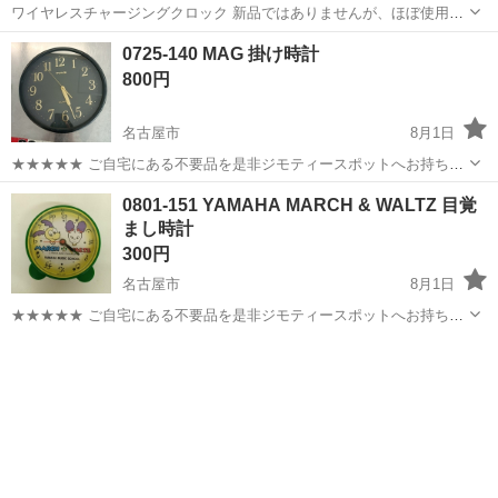
ワイヤレスチャージングクロック 新品ではありませんが、ほぼ使用し
ていません。 上にシミ？のようなものがあります。 画像でご確認お願
愛知
豊田市
時計
0725-140 MAG 掛け時計
いします。 箱、説明書付きです。 受け渡し場所は相談してください！
800円
名古屋市
8月1日
★★★★★ ご自宅にある不要品を是非ジモティースポットへお持ち込
みしませんか？ 家電、趣味・スポーツ・レジャー用品、こども用品、
愛知
名古屋市
時計
現地
0801-151 YAMAHA MARCH & WALTZ 目覚
衣料服飾品、生活雑貨、家具、本、CD・DVDなどが無料でまとめて持
まし時計
ち込めます！ ※詳細はこ...
300円
名古屋市
8月1日
★★★★★ ご自宅にある不要品を是非ジモティースポットへお持ち込
みしませんか？ 家電、趣味・スポーツ・レジャー用品、こども用品、
愛知
名古屋市
時計
WALTZ
衣料服飾品、生活雑貨、家具、本、CD・DVDなどが無料でまとめて持
ち込めます！ ※詳細はこ...