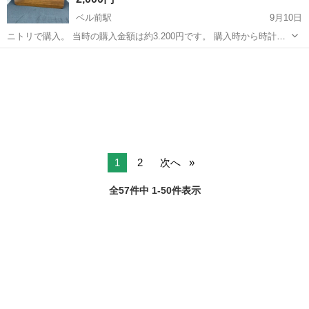
ベル前駅
9月10日
ニトリで購入。 当時の購入金額は約3.200円です。 購入時から時計の
フチにほつれやキズがついています。 取引日時は土日、ベルもしくは
福井
福井市
ベル前駅
時計
ホルツ
鯖江市のアルプラザ。時間帯によっては平日も可能です。
1
2
次へ
全57件中 1-50件表示