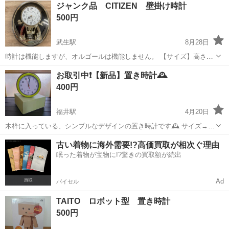
ジャンク品 CITIZEN 壁掛け時計
500円
武生駅
8月28日
時計は機能しますが、オルゴールは機能しません。 【サイズ】高さ：
約40cm、横：約34cm、奥行き：約10cm （大体です） 【希望取引場
福井
越前市
武生駅
時計
CITIZEN
お取引中❗【新品】置き時計🕰
所】取りに来られる方が優先となります。 (発送等は、
400円
ご相談ください...
福井駅
4月20日
木枠に入っている、シンプルなデザインの置き時計です🕰 サイズ→直
径16.5cm
福井
福井市
福井駅
時計
置き時計
古い着物に海外需要!?高価買取が相次ぐ理由
眠った着物が宝物に!?驚きの買取額が続出
Ad
バイセル
TAITO ロボット型 置き時計
500円