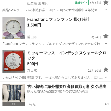
7月21日
提携サイト
山梨県 国母駅
結晶SAWウェーハの製造作業！20代～50代の女性活躍中★年間休日
120日＆土日祝休み！クリーンルーム内でのお仕事！日払い制度利用可
山梨
国母駅
その他
Francfranc フランフラン 掛け時計
◎正社員登用制度あり！マイカー通勤可！《山梨県中巨摩郡昭和町》
1,500円
人気の工場のお仕事 ◇結晶...
勝山市
3月24日
Francfranc フランフラン シンプルでモダンなデザインのアナログ時計
目立った汚れや傷なし。 - 色: ホワイト - 素材: 金属（フレーム） - デ
福井
勝山市
時計
Francfranc
ミッキーマウス インデックスウォールクロ
ザイン: シンプルなアナログ時計 - 特長: 薄型デザイン、モ...
ック
500円
森田駅
12月26日
いただき物の掛け時計です。 一度も箱から出しておりません、欲しい
方にお売りいたします。
福井
福井市
森田駅
時計
ミッキーマウス
古い着物に海外需要!?高価買取が相次ぐ理由
眠った着物が宝物に!?驚きの買取額が続出
Ad
バイセル