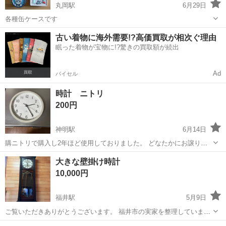
丸岡駅
6月29日
各種缶ケースです
福井
坂井市
丸岡駅
時計
古い着物に海外需要!?高価買取が相次ぐ理由
眠った着物が宝物に!?驚きの買取額が続出
Ad
バイセル
時計 ニトリ
200円
神明駅
6月14日
購ニトリで購入し2年ほど使用しておりました。 どなたかにお譲りし
たいと思います。 お問い合わせご質問お待ちしております
福井
鯖江市
神明駅
時計
ニトリ
大きな壁掛け時計
10,000円
福井駅
5月9日
ご覧いただきありがとうございます。 福井市の実家を整理していま
す。 福井市足羽まで、７月１８日土曜日午後から２０日海の日の午前
福井
福井市
福井駅
時計
実家