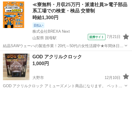
≪寮無料・月収25万円・派遣社員≫電子部品
系工場での検査・検品 交替制
時給1,300円
日払い
株式会社BREXA Next
7月21日
提携サイト
山梨県 国母駅
結晶SAWウェーハの製造作業！20代～50代の女性活躍中★年間休日
120日＆土日祝休み！クリーンルーム内でのお仕事！日払い制度利用可
山梨
国母駅
その他
GOD アクリルクロック
◎正社員登用制度あり！マイカー通勤可！《山梨県中巨摩郡昭和町》
1,000円
人気の工場のお仕事 ◇結晶...
大野市
12月10日
GOD アクリルクロック アミューズメント商品になります。 ペット、
喫煙はなしです。 ノーリターン、ノークレームでお願いします。 気持
福井
大野市
時計
アクリル
ちの良い取引を心がけています。 よろしくお願いします。 気軽にメッ
セージしてください。