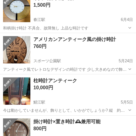
1,500円
春江駅
6月4日
和柄掛け時計 不具合、故障無し 上品な時計です
福井
坂井市
春江駅
時計
和柄
アメリカンアンティーク風の掛け時計
760円
スポーツ公園駅
5月24日
アンティーク風でレトロなデザインの時計です 少し大きめなので飾る
だけで部屋にインパクトがでますよ 2年ほど使用していましたが、状
福井
越前市
スポーツ公園駅
時計
アンティーク
柱時計アンティーク
態は綺麗です 下の丸い部分が振り子になってます ◾︎壁掛け用 ◾︎サイズ
10,000円
横43×縦58センチ...
鯖江駅
5月5日
今は動かしていませんが、飾りとして、いかがでしょうか? 縦 約
126cm 横 約40〜43cm 奥行き 約15〜20cm
福井
鯖江市
鯖江駅
時計
柱時計
掛け時計×置き時計🕰️兼用可能
800円