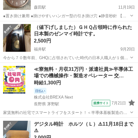
森田駅
11月19日
●置き掛け兼用 ●掛けやすいハンガー型の引き掛け穴 ●静音秒針 【使
用電池】 単3×1個 ※充電式電池は使用できません。 【サイズ(約)】 掛
福井
福井市
森田駅
時計
置き時計
（値下げしました）ＧＨＱ占領時に作られた
けて使用時：直径25.5×奥行5cm 置いて使用時：幅25.5×奥行14.5×...
日本製のゼンマイ時計です。
2,500円
福井駅
9月20日
今から７０数年前、GHQに占領されていた時代の日本人職人が１個１
個作った日本の古き伝統の様な様相のゼンマイ時計です。 ゼンマイ時
福井
福井市
福井駅
時計
時代
≪寮無料・月収31万円・派遣社員≫半導体工
計は１週間ゼンマイ巻きタイプと２週間ゼンマイ巻き時計が当時は有
場での機械操作・製造オペレーター 交…
った様ですが、この時計は１週間タ...
時給1,300円
日払い
株式会社BREXA Next
7月21日
提携サイト
長野県 茅野駅
家賃無料の社宅でスマートライフをスタート！＜半導体基板製造の機
械操作・検査＞ランチ代もかからないオトクな職場◎／稼ぎもしっか
長野
茅野市
茅野駅
その他
デジタル時計 ホルツ（Ｌ）⚠️11月18日まで
り！月収例31万円／長野県茅野市 半導体基板の製造・検査 クリーンル
⚠️
ーム内で、半導体基板の製造や検...
2,000円