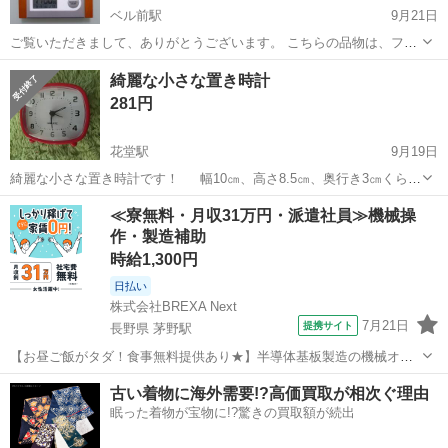
ベル前駅
9月21日
ご覧いただきまして、ありがとうございます。 こちらの品物は、フォ
トフレーム付きの電波時計になります。 ・液晶は、時計（秒単位ま
福井
福井市
ベル前駅
時計
電波時計
綺麗な小さな置き時計
で）、日付、曜日、温度が表示されています。 ・フォトサイズは、
281円
5"✕3.5"（127✕90mm...
花堂駅
9月19日
綺麗な小さな置き時計です！ 幅10㎝、高さ8.5㎝、奥行き3㎝くらい
です。 宜しくお願いします。
福井
福井市
花堂駅
時計
置き時計
≪寮無料・月収31万円・派遣社員≫機械操
作・製造補助
時給1,300円
日払い
株式会社BREXA Next
7月21日
提携サイト
長野県 茅野駅
【お昼ご飯がタダ！食事無料提供あり★】半導体基板製造の機械オペ
レーターや検査作業！未経験活躍中★カップル＆友達同士の応募OK！
長野
茅野市
茅野駅
その他
古い着物に海外需要!?高価買取が相次ぐ理由
赴任旅費会社負担★嬉しい無料送迎◎正社員登用制度あり！マイカー
眠った着物が宝物に!?驚きの買取額が続出
通勤OK！無料駐車場完備！《長野県茅...