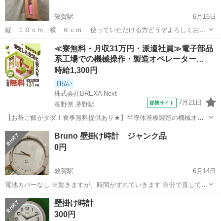
敦賀駅
6月16日
縦 １０ｃｍ、横 ６ｃｍ 使っていただける方どうぞよろしくお願
いします。 （サンちゃん）
福井
敦賀市
敦賀駅
時計
砂時計
≪寮無料・月収31万円・派遣社員≫電子部品
系工場での機械操作・製造オペレーター…
時給1,300円
日払い
株式会社BREXA Next
7月21日
提携サイト
長野県 茅野駅
【お昼ご飯がタダ！食事無料提供あり★】半導体基板製造の機械オペ
レーターや検査作業！未経験活躍中★カップル＆友達同士の応募OK！
長野
茅野市
茅野駅
その他
Bruno 壁掛け時計 ジャンク品
赴任旅費会社負担★嬉しい無料送迎◎正社員登用制度あり！マイカー
0円
通勤OK！無料駐車場完備！《長野県茅...
敦賀駅
6月14日
電池カバーなし ※動きますが、時間がずれていきます 自分で直して使
える方推奨 小さい子がいるので、こちらの指定した時間、場所に来て
福井
敦賀市
敦賀駅
時計
Bruno
壁掛け時計
いただける方 （基本土日） ノークレームノーリターンでおねがいしま
300円
す。 決まった時間...