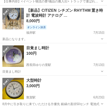
【仕事内容】<イベント物流の要!備品の搬入出> トラックで運ばれて
きたイベント機材や備品を会場内に運び入れたり(搬入)、 終了後にト
アルバイト・パート
【新品】CITIZEN シチズン RHYTHM 置き時
ラックへ積み込んだり(搬出)するお仕事です。 <働きやすいポイント>
計 電波時計 アナログ …
・接客なし&裏方作業!モクモ...
8,000円
オンライン決済
福井駅
7月15日
新品になります。
福井
福井市
福井駅
時計
CITIZEN
目覚まし時計
100円
西長田ゆりの里駅
7月13日
目覚まし時計
福井
坂井市
西長田ゆりの里駅
時計
大型時計
3,000円
敦賀駅
6月23日
8月中に引き取りに来ていただける方優先 銀縁の直径50センチ 電池式