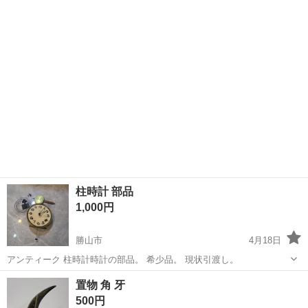
中に取りに来ていただける方限定です。 そこそこ古い壁掛け時計で
す。 角が折れてます...
柱時計 部品
1,000円
勝山市
4月18日
アンティーク 柱時計時計の部品。 希少品。 現状引渡し。
福井
勝山市
時計
柱時計
置物 角 牙
500円