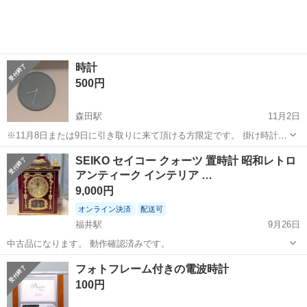
時計
500円
森田駅
11月2日
※11月8日または9日に引き取りに来て頂ける方限定です。 掛け時計で
す。文字盤は原子の電子配置をモチーフにしている様です。 サイズ：
福井
福井市
森田駅
時計
文字盤
SEIKO セイコー クォーツ 置時計 昭和レトロ
直径約29cm×奥行約4cm
アンティーク インテリア …
9,000円
オンライン決済
配送可
福井駅
9月26日
中古品になります。 動作確認済みです。
福井
福井市
福井駅
時計
セイコー
フォトフレーム付きの電波時計
100円