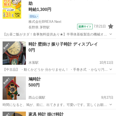
助
時給1,300円
日払い
株式会社BREXA Next
7月21日
提携サイト
長野県 茅野駅
【お昼ご飯がタダ！食事無料提供あり★】半導体基板製造の機械オペ
レーターや検査作業！未経験活躍中★カップル＆友達同士の応募OK！
長野
茅野市
茅野駅
その他
時計 壁掛け 振り子時計 ディスプレイ
赴任旅費会社負担★嬉しい無料送迎◎正社員登用制度あり！マイカー
0円
通勤OK！無料駐車場完備！《長野県茅...
水落駅
10月11日
【中古品】 ・動くかどうか 分かりません！ ・手巻き式 ・かなり汚れ
ています！ ・場所が分かる方は､事前連絡なしで､ お持ち帰りください
福井
鯖江市
水落駅
時計
振り子時計
鳩時計
ませ〜m(_ _)m ・ガレージの前に並べて置いてありますので､「ご自由
500円
に お...
西山公園駅
9月27日
時間になると、鳩が、前に、出てきます。可愛いです。宜しくお願い
します🙇⤵
福井
鯖江市
西山公園駅
時計
鳩時計
家具 時計 掛け時計