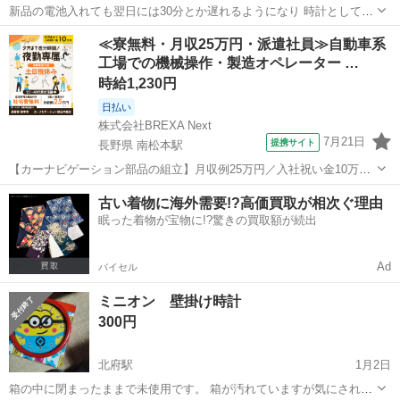
新品の電池入れても翌日には30分とか遅れるようになり 時計として使
えなくなりました。 外側は比較的綺麗だと思いますので 時計装置？交
福井
福井市
足羽山公園口駅
時計
カシオ
≪寮無料・月収25万円・派遣社員≫自動車系
換などして直せる方いかがですか？
工場での機械操作・製造オペレーター …
時給1,230円
日払い
株式会社BREXA Next
7月21日
提携サイト
長野県 南松本駅
【カーナビゲーション部品の組立】月収例25万円／入社祝い金10万
円！／うれしい土日祝休み★年間休日125日／稼げる夜勤専属！日払い
長野
松本市
南松本駅
その他
古い着物に海外需要!?高価買取が相次ぐ理由
OK！ 人気の工場のお仕事 ◇カーナビゲーション部品の組立◇ ■ 業務
眠った着物が宝物に!?驚きの買取額が続出
内容 車載用カーナビゲ...
Ad
バイセル
ミニオン 壁掛け時計
300円
北府駅
1月2日
箱の中に閉まったままで未使用です。 箱が汚れていますが気にされな