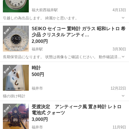
福大前西福井駅
4月13日
引越しの為出品します。 綺麗かと思います。
福井
福井市
福大前西福井駅
時計
SEIKO セイコー 置時計 ガラス 昭和レトロ 希
少品 クリスタル アンティ…
2,000円
福井駅
3月30日
長期保管品になります。 状態は画像をご確認ください。 動作確認済み
です。
福井
福井市
福井駅
時計
セイコー
時計
500円
福井市
12月22日
猫の掛け時計
福井
福井市
時計
受渡決定 アンティーク風 置き時計 レトロ
電池式 クォーツ
3,000円
福井市
11月9日