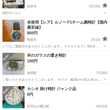
福井市
3月10日
時計のベルト
福井
福井市
時計
未使用【レア】ルノー F1チーム腕時計【国内
最安値】
950円
敦賀市
2月1日
いつもご愛顧頂きありがとうございます。 マイルドセブン MILD
SEVEN RENAULT ルノー F1チーム腕時計（レアお品） 複数割引あり
福井
敦賀市
時計
ルノー
羊のガラスの置き時計
コメントくださいませ。
100円
福井駅
7月18日
ご覧いただきありがとうございます。 サイズ 幅36cm×高さ28cm ガ
ラスのモダンな羊の時計です。 単２電池がないため、単３で動作確認
福井
福井市
福井駅
時計
カシオ 掛け時計 ジャンク品
しています。 液漏れの跡があり、電池マイナス側が激しくさびていま
0円
す。 一応...
足羽山公園口駅
4月21日