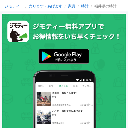
ジモティー
売ります・あげます
家具
時計
福井県の時計