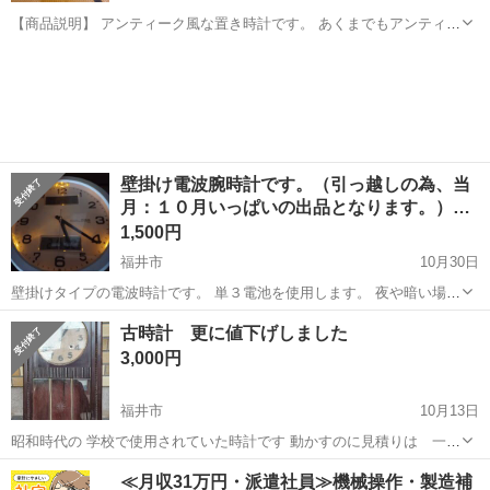
【商品説明】 アンティーク風な置き時計です。 あくまでもアンティー
ク風なデザインであり、古い物ではありません。 撮影スタジオにて撮
福井
福井市
時計
置き時計
影用の小物として使用していました。 それなり大きく存在感がありま
す。 電池式になります。 【...
壁掛け電波腕時計です。（引っ越しの為、当
月：１０月いっぱいの出品となります。）…
1,500円
福井市
10月30日
壁掛けタイプの電波時計です。 単３電池を使用します。 夜や暗い場所
に置いておくと写真の通りライトが点灯します。 なので夜でも時間が
福井
福井市
時計
電波時計
古時計 更に値下げしました
判ります。
3,000円
福井市
10月13日
昭和時代の 学校で使用されていた時計です 動かすのに見積りは 一万
円前後と言われました 直していません 高さは90センチほどです
福井
福井市
時計
古時計
≪月収31万円・派遣社員≫機械操作・製造補