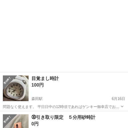
福井
敦賀市
敦賀駅
時計
大型
目覚まし時計
100円
森田駅
6月16日
問題なく使えます。 平日日中の12時頃であればゲンキー御幸店でお取
引き可能です。
福井
福井市
森田駅
時計
ゲンキー
㉚引き取り限定 ５分用砂時計
0円