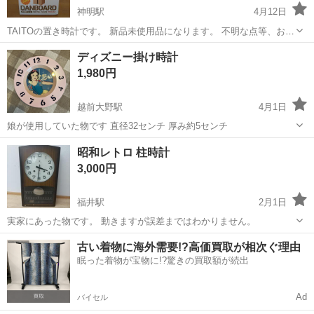
神明駅
4月12日
TAITOの置き時計です。 新品未使用品になります。 不明な点等、お問
い合わせ下さい。
福井
鯖江市
神明駅
時計
置き時計
ディズニー掛け時計
1,980円
越前大野駅
4月1日
娘が使用していた物です 直径32センチ 厚み約5センチ
福井
大野市
越前大野駅
時計
昭和レトロ 柱時計
3,000円
福井駅
2月1日
実家にあった物です。 動きますが誤差まではわかりません。
福井
福井市
福井駅
時計
柱時計
古い着物に海外需要!?高価買取が相次ぐ理由
眠った着物が宝物に!?驚きの買取額が続出
Ad
バイセル