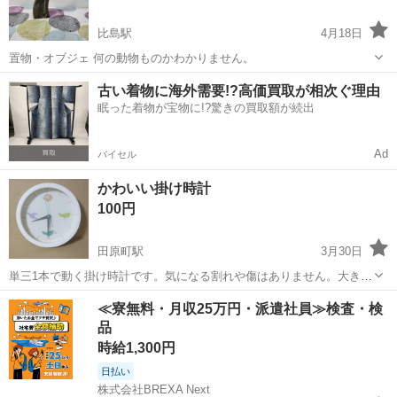
比島駅
4月18日
置物・オブジェ 何の動物ものかわかりません。
福井
勝山市
比島駅
時計
置物
古い着物に海外需要!?高価買取が相次ぐ理由
眠った着物が宝物に!?驚きの買取額が続出
Ad
バイセル
かわいい掛け時計
100円
田原町駅
3月30日
単三1本で動く掛け時計です。気になる割れや傷はありません。大きな
問題なく動作しています。 直径22cm、厚さ4cm程度です。動作確認用
福井
福井市
田原町駅
時計
付け
≪寮無料・月収25万円・派遣社員≫検査・検
の電池はそのままお付けします。よろしくお願いします。 ※ 他の出品
品
を購入してい...
時給1,300円
日払い
株式会社BREXA Next