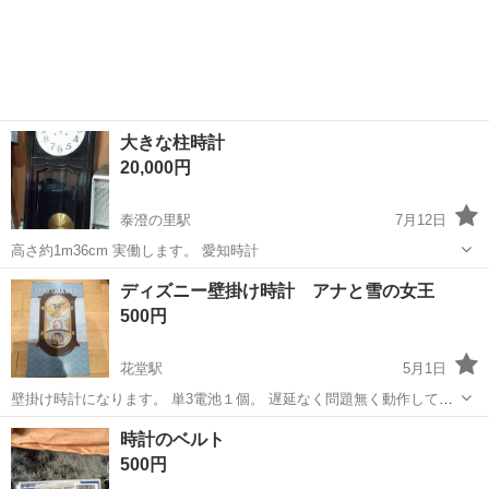
大きな柱時計
20,000円
泰澄の里駅
7月12日
高さ約1m36cm 実働します。 愛知時計
福井
福井市
泰澄の里駅
時計
柱時計
ディズニー壁掛け時計 アナと雪の女王
500円
花堂駅
5月1日
壁掛け時計になります。 単3電池１個。 遅延なく問題無く動作してい
ます。 目立った傷はありませんが、中古品であることをご理解くださ
福井
福井市
花堂駅
時計
アナと雪の女王
時計のベルト
い。
500円