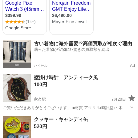
古い着物に海外需要!?高価買取が相次ぐ理由
眠った着物が宝物に!?驚きの買取額が続出
Ad
バイセル
壁掛け時計 アンティーク風
100円
家久駅
7月20日
ご覧いただきありがとうございます。 ■材質:アクリル(時計盤)・木材
(左右部) ■サイズ:40cm×35cm(最大幅) 手の触れない場所にかけて使用
福井
丹生郡
家久駅
時計
クッキー・キャンディ缶
料しており、美品ですが、購入時から時計盤の裏に白い跡がありま
520円
す。 電波時...