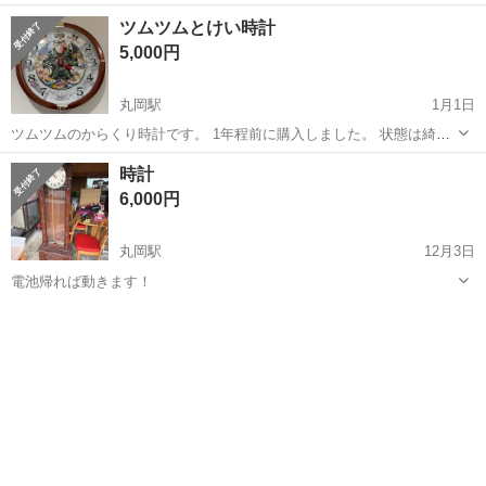
い方いかがでしょうか? 電池は入っていません。
福井
越前市
北府駅
時計
ミニオン
ツムツムとけい時計
5,000円
丸岡駅
1月1日
ツムツムのからくり時計です。 1年程前に購入しました。 状態は綺麗
です。
福井
坂井市
丸岡駅
時計
からくり時計
時計
6,000円
丸岡駅
12月3日
電池帰れば動きます！
福井
坂井市
丸岡駅
時計