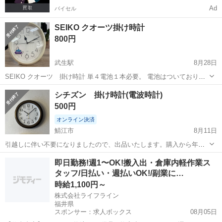
Ad
バイセル
SEIKO クオーツ掛け時計
800円
武生駅
8月28日
SEIKO クオーツ 掛け時計 単４電池１本必要。 電池はついておりま
せん。 【サイズ】高さ：約39cm、横：約26cm、奥行き：約5cm
福井
越前市
武生駅
時計
SEIKO
シチズン 掛け時計(電波時計)
（大体です） 【傷などの状態】 多少の傷や色褪せがあります。 出来
500円
る範囲で掃除は...
オンライン決済
鯖江市
8月11日
引越しに伴い不要になりましたので、出品いたします。購入から年数
はたっておりますが、特に目立った傷はございません。単三電池1本で
福井
鯖江市
時計
シチズン
即日勤務!週1〜OK!搬入出・倉庫内軽作業ス
問題なく動作いたします。よろしくお願いいたします。
タッフ/日払い・週払いOK!/副業に…
時給1,100円～
株式会社ライフライン
福井県
スポンサー：求人ボックス
08月05日