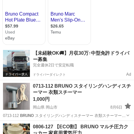
【未経験OK🚚】月収30万↑中型免許ドライバ
ー募集
完全週休2日で安定転職
Ad
ドライバーダイレクト
0713-112 BRUNO スタイリングハンディスチ
ーマー 衣類スチーマー
1,000円
岡山県 岡山市
8月6日
0713-112
BRUNO
スタイリングハンディスチーマー 衣類スチーマー
【状態】 ・使用に伴う多少のスレ、キズ、落としきれない汚れなどご
岡山
岡山市
生活家電
BRUNO
0806-127 【ECO割】 BRUNO マルチ圧力ク
ざいます ・詳細は現地でご確認ください ・お値引きは出来かねます...
ッカー 家庭用電気圧力…