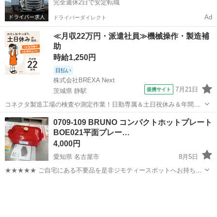
完全週休2日で安定転職
Ad
ドライバーダイレクト
≪月収22万円・派遣社員≫機械操作・製造補
助
時給1,250円
日払い
株式会社BREXA Next
7月21日
提携サイト
茨城県 静駅
コネクタ製造工場の検査や測定作業！日勤専属＆土日祝休み＆年間休
日128日★クリーンルーム内作業★マイカー通勤OK＆無料駐車場あり
茨城
常陸大宮市
静駅
その他
0709-109 BRUNO コンパクトホットプレート
★就業先食堂利用可！日払い制度あり！《茨城県常陸大宮市》 人気の
BOE021平面プレー…
工場のお仕事 ◇コネクタ製造工...
4,000円
愛知県 名古屋市
8月5日
★★★★★ ご自宅にある不要品を是非ジモティースポットへお持ち込
みしませんか？ 家電、趣味・スポーツ・レジャー用品、こども用品、
愛知
名古屋市
キッチン家電
BRUNO
衣料服飾品、生活雑貨、家具、本、CD・DVDなどが無料でまとめて持
ち込めます！ ※詳細はこ...