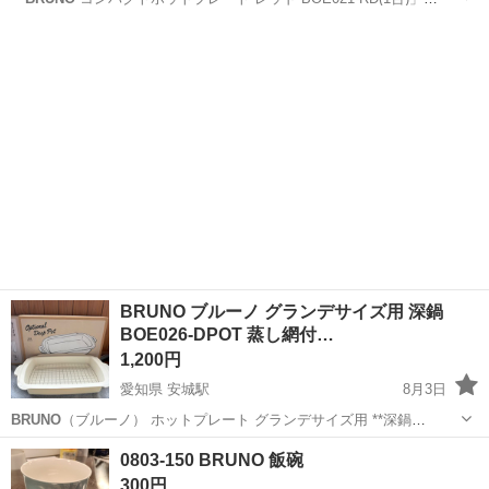
BRUNO
型番：BOE021-RD カラー：レッド あまり使っていないので
東京
豊島区
キッチン家電
比較的綺麗だと思います シリーズ名：
BRUNO
...
BRUNO ブルーノ グランデサイズ用 深鍋
BOE026-DPOT 蒸し網付…
1,200円
愛知県 安城駅
8月3日
BRUNO
（ブルーノ） ホットプレート グランデサイズ用 **深鍋
（BOE026-DPOT）**です。 一度だけ使用しましたが、その後使用す
愛知
安城市
安城駅
キッチン家電
0803-150 BRUNO 飯碗
る機会がないため出品いたします。 使用回数が少なく、とてもきれい
300円
な状態です。 ...