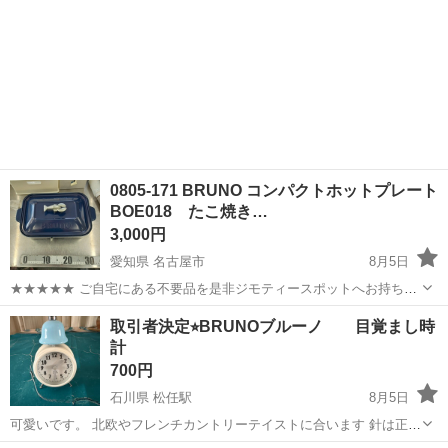
0805-171 BRUNO コンパクトホットプレート
BOE018 たこ焼き…
3,000円
愛知県 名古屋市
8月5日
★★★★★ ご自宅にある不要品を是非ジモティースポットへお持ち込
みしませんか？ 家電、趣味・スポーツ・レジャー用品、こども用品、
愛知
名古屋市
キッチン家電
BRUNO
取引者決定⭐︎BRUNOブルーノ 目覚まし時
衣料服飾品、生活雑貨、家具、本、CD・DVDなどが無料でまとめて持
計
ち込めます！ ※詳細はこ...
700円
石川県 松任駅
8月5日
可愛いです。 北欧やフレンチカントリーテイストに合います 針は正確
です電池は外してオマケとして付けます。 目覚ましの動作確認済みで