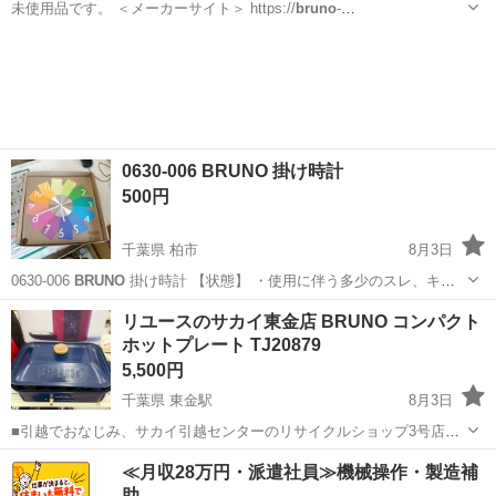
未使用品です。 ＜メーカーサイト＞ https://
bruno
-
onlineshop.com/item/07761168.html?
北海道
札幌市
石山通駅
キッチン家電
srsltid=AfmBOor6UobMllJGd8Absl9az7VLyhAQx4...
0630-006 BRUNO 掛け時計
500円
千葉県 柏市
8月3日
0630-006
BRUNO
掛け時計 【状態】 ・使用に伴う多少のスレ、キ
ズ、落としきれない汚れなどございます ・詳細は現地でご確認くださ
千葉
柏市
その他
BRUNO
リユースのサカイ東金店 BRUNO コンパクト
い ・お値引きは出来かねますのでご了承願います ※中古品のため、
ホットプレート TJ20879
状...
5,500円
千葉県 東金駅
8月3日
■引越でおなじみ、サカイ引越センターのリサイクルショップ3号店が
オープン致しました。 リユースのサカイ東金店です！ ★住所：千葉県
千葉
東金市
東金駅
キッチン家電
BRUNO
≪月収28万円・派遣社員≫機械操作・製造補
東金市南上宿11-8 JR東金駅から徒歩15分です！ ただいまオープンキ
助