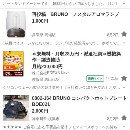
ホットサンドメーカーです。 8000円くらいで購入しました。 月に1.2
回のペースで１年間使用しました。 四枚目の写真にあるように一部欠
神奈川
横浜市
東戸塚駅
家電
再投稿 BRUNO ノスタルアロマランプ
けがありますが使用には問題なかったです。 汚れはお譲り先決定した
1,000円
ら落とせるだけ落とします。
兵庫県 岡場駅
8月2日
1枚目はイメージがになりす。 ランプ点灯確認済みです。 参考までに
某Aサイトの新品価格は6980円です。 オイルはほぼ空ですので、おま
兵庫
神戸市
岡場駅
その他
BRUNO
≪寮無料・月収28万円・派遣社員≫機械操
け程度です。
作・製造補助
月給230,000円
株式会社BREXA Next
7月21日
提携サイト
佐賀県 東山代駅
シリコンウェーハ製品の製造業務！【入社祝い金10万円支給】お友達
やカップルとの応募OK◎年間休日129日＆休出なしでプライベート充
佐賀
伊万里市
東山代駅
その他
0802-164 BRUNO コンパクトホットプレート
実♪業務はクリーンルームで快適作業◎自社正社員登用制度あり★1食
BOE021
300円～の格安食堂あり！《佐...
2,000円
神奈川県 横浜市
8月2日
★★★★★ ご自宅にある不要品を是非ジモティースポットへお持ち込