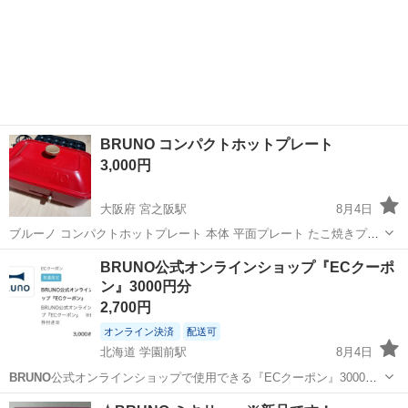
BRUNO コンパクトホットプレート
3,000円
大阪府 宮之阪駅
8月4日
ブルーノ コンパクトホットプレート 本体 平面プレート たこ焼きプレ
ート 電源コード 平面プレートは一部コゲつきがありますのでご了承く
大阪
枚方市
宮之阪駅
キッチン家電
BRUNO公式オンラインショップ『ECクーポ
ださい。 直接取りに来ていただける方でお願いいたします。 #ブルー
ン』3000円分
ノ #ホットプレ...
2,700円
オンライン決済
配送可
北海道 学園前駅
8月4日
BRUNO
公式オンラインショップで使用できる『ECクーポン』3000円
分です。 チャットで、クーポン番号お知らせします。 ■ご利用上の注
北海道
札幌市
学園前駅
その他
クーポン