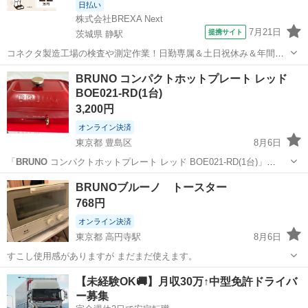
日払い
株式会社BREXA Next
7月21日
提携サイト
茨城県 静駅
コネクタ製造工場の検査や測定作業！日勤専属＆土日祝休み＆年間休
日128日★クリーンルーム内作業★マイカー通勤OK＆無料駐車場あり
茨城
常陸大宮市
静駅
その他
BRUNO コンパクトホットプレート レッド
★就業先食堂利用可！日払い制度あり！《茨城県常陸大宮市》 人気の
BOE021-RD(1台)
工場のお仕事 ◇コネクタ製造工...
3,200円
オンライン決済
東京都 豊島区
8月6日
「
BRUNO
コンパクトホットプレート レッド BOE021-RD(1台)」
BRUNO
型番：BOE021-RD カラー：レッド あまり使っていないので
東京
豊島区
キッチン家電
BRUNOブルーノ トースター
比較的綺麗だと思います シリーズ名：
BRUNO
...
768円
オンライン決済
東京都 高円寺駅
8月6日
すこし使用感がありますが まだまだ使えます。
東京
中野区
高円寺駅
キッチン家電
【未経験OK🚚】月収30万↑中型免許ドライバ
ー募集