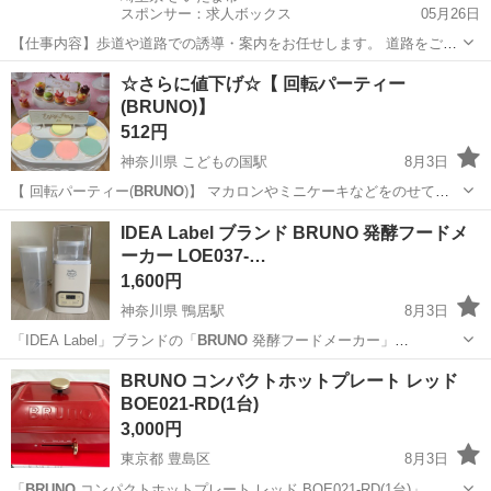
スポンサー：求人ボックス
05月26日
【仕事内容】歩道や道路での誘導・案内をお任せします。 道路をご利
用される車両や歩行者の方が安全に安心して通行するために適切に誘
アルバイト・パート
☆さらに値下げ☆【 回転パーティー
導してください。 勤務地へは直行直帰OKです! <未経験でも安心!!> 丁
(BRUNO)】
寧な研修20hで基本的な知識を...
512円
神奈川県 こどもの国駅
8月3日
【 回転パーティー(
BRUNO
)】 マカロンやミニケーキなどをのせて回
して、くるくる楽しい回転パーティーができます。 お皿は一周分プラ
神奈川
横浜市
こどもの国駅
おもちゃ
IDEA Label ブランド BRUNO 発酵フードメ
ス4枚あります。計14枚 詳細は写真でご確認ください。 【希望取引場
ーカー LOE037-…
所】セブンイレブン...
1,600円
神奈川県 鴨居駅
8月3日
「IDEA Label」ブランドの「
BRUNO
発酵フードメーカー」
（LOE037-BE）です。 ✤付属品のスプーンが出てきたので、一緒にお
神奈川
横浜市
鴨居駅
キッチン家電
BRUNO
BRUNO コンパクトホットプレート レッド
渡しします。 購入後10回ほど使用して、その後、他のもので代用でき
BOE021-RD(1台)
ているため、...
3,000円
東京都 豊島区
8月3日
「
BRUNO
コンパクトホットプレート レッド BOE021-RD(1台)」