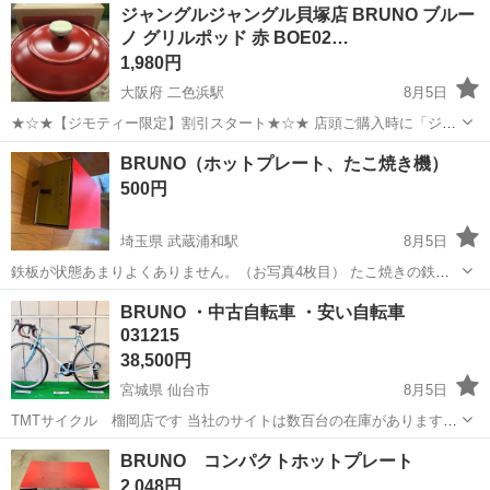
石川
白山市
松任駅
その他
ジャングルジャングル貝塚店 BRUNO ブルー
問題ありません 高さは1番高いところで12センチ 奥行き5センチで
ノ グリルポッド 赤 BOE02…
す 電池のフタはありま...
1,980円
大阪府 二色浜駅
8月5日
★☆★【ジモティー限定】割引スタート★☆★ 店頭ご購入時に「ジモ
ティーを見た」とお伝え頂くと 【店頭価格より 家具•家電は7%OFF！
大阪
貝塚市
二色浜駅
キッチン家電
ジャングル
BRUNO（ホットプレート、たこ焼き機）
その他商品は3%OFF!!】にてご購入出来ます！ 家具ならご自身でお持
500円
ち帰りの場合に...
埼玉県 武蔵浦和駅
8月5日
鉄板が状態あまりよくありません。（お写真4枚目） たこ焼きの鉄板
は綺麗です。（お写真5枚目） 直接とりに来れる方よろしくお願いし
埼玉
さいたま市
武蔵浦和駅
キッチン家電
BRUNO ・中古自転車 ・安い自転車
ます。 元値11000円
031215
38,500円
宮城県 仙台市
8月5日
TMTサイクル 榴岡店です 当社のサイトは数百台の在庫があります。
tmt株式会社 仙台を検索すれば、出てきます。 地図で検索のキーワー
宮城
仙台市
ロードバイク
BRUNO
BRUNO コンパクトホットプレート
ド： TMTサイクル 、リエス榴岡公園 古物商番号: 第
2,048円
22103000297...