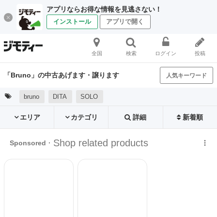
アプリならお得な情報を見逃さない！
インストール
アプリで開く
全国
検索
ログイン
投稿
「Bruno」の中古あげます・譲ります
人気キーワード
bruno
DITA
SOLO
エリア
カテゴリ
詳細
新着順