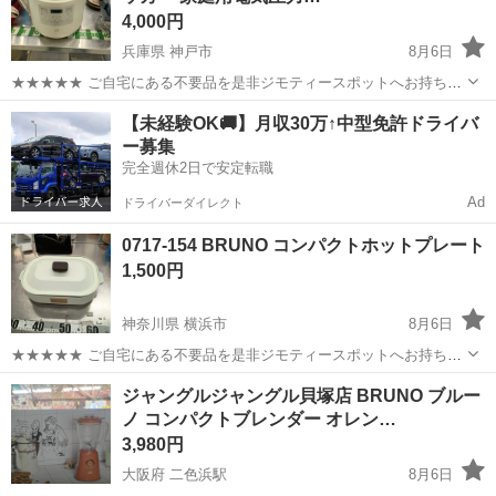
4,000円
兵庫県 神戸市
8月6日
★★★★★ ご自宅にある不要品を是非ジモティースポットへお持ち込
みしませんか？ 家電、趣味・スポーツ・レジャー用品、こども用品、
兵庫
神戸市
キッチン家電
クッカー
【未経験OK🚚】月収30万↑中型免許ドライバ
衣料服飾品、生活雑貨、家具、本、CD・DVDなどが無料でまとめて持
ー募集
ち込めます！ ※詳細はこ...
完全週休2日で安定転職
Ad
ドライバーダイレクト
0717-154 BRUNO コンパクトホットプレート
1,500円
神奈川県 横浜市
8月6日
★★★★★ ご自宅にある不要品を是非ジモティースポットへお持ち込
みしませんか？ 家電、趣味・スポーツ・レジャー用品、こども用品、
神奈川
横浜市
キッチン家電
BRUNO
ジャングルジャングル貝塚店 BRUNO ブルー
衣料服飾品、生活雑貨、家具、本、CD・DVDなどが無料でまとめて持
ノ コンパクトブレンダー オレン…
ち込めます！ ※詳細はこ...
3,980円
大阪府 二色浜駅
8月6日