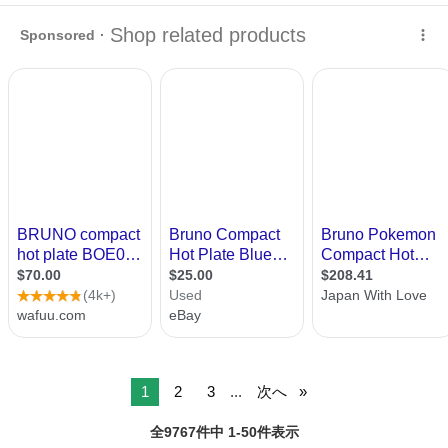
みしませんか？ 家電、趣味・スポーツ・レジャー用品、こども用品、
神奈川
横浜市
キッチン家電
BRUNO
衣料服飾品、生活雑貨、家具、本、CD・DVDなどが無料でまとめて持
ち込めます！ ※詳細はこ...
1
2
3
...
次へ
全9767件中 1-50件表示