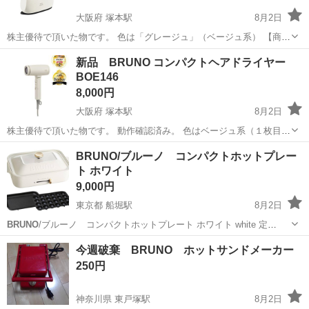
大阪府 塚本駅
8月2日
株主優待で頂いた物です。 色は「グレージュ」（ベージュ系） 【商品
説明】 衣類のシワをしっかり伸ばしたいときにも、お出かけ前に気に
大阪
大阪市
塚本駅
生活家電
スチーマー
新品 BRUNO コンパクトヘアドライヤー
なる部分を手早くケアしたいときにも使えるプレス・スチーム兼用衣
BOE146
類スチーマー。 ...
8,000円
大阪府 塚本駅
8月2日
株主優待で頂いた物です。 動作確認済み。 色はベージュ系（１枚目の
写真の色） 専用収納袋付き 【商品説明】 時短をかなえる「速乾力」
大阪
大阪市
塚本駅
美容家電
BRUNO/ブルーノ コンパクトホットプレー
と、毎日使いやすい「超軽量」を両立したコンパクトヘアドライヤ
ト ホワイト
ー。 軽...
9,000円
東京都 船堀駅
8月2日
BRUNO
/ブルーノ コンパクトホットプレート ホワイト white 定
価:12100円 最近貰ったものですが、 使用する機会がありませんのでお
東京
江戸川区
船堀駅
キッチン家電
今週破棄 BRUNO ホットサンドメーカー
譲り先を探しております。商品は未開封です。 取りに来てくださる方
250円
のみお願いし...
神奈川県 東戸塚駅
8月2日