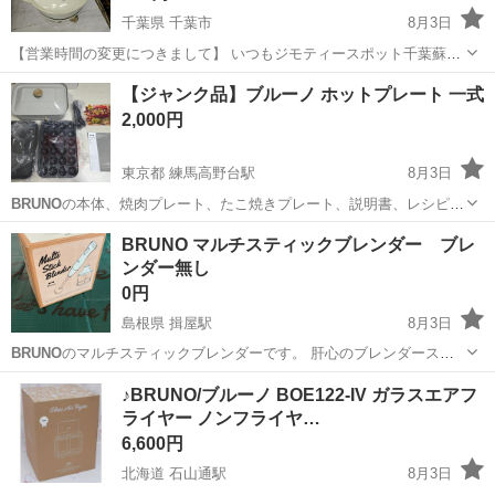
千葉県 千葉市
8月3日
【営業時間の変更につきまして】 いつもジモティースポット千葉蘇我
店をご愛顧いただき誠にありがとうございます。 誠に勝手ではござい
千葉
千葉市
キッチン家電
リユース
【ジャンク品】ブルーノ ホットプレート 一式
ますが、当店は2026年2月より営業終了時間を21時から20時に変更さ
2,000円
せて頂いております。 ...
東京都 練馬高野台駅
8月3日
BRUNO
の本体、焼肉プレート、たこ焼きプレート、説明書、レシピ
本、ヘラの一式です。 ※プレートのみ‪のお譲りはいたしません。 1度
東京
練馬区
練馬高野台駅
キッチン家電
ブルーノ
BRUNO マルチスティックブレンダー ブレ
しか使用しておりませんが、プレートが温まらない故障のため 修理が
ンダー無し
必要なものとなります。 ...
0円
島根県 揖屋駅
8月3日
BRUNO
のマルチスティックブレンダーです。 肝心のブレンダーステ
ィックが壊れた為、それ以外のセットになります。 軽量カップ？のみ
島根
松江市
揖屋駅
キッチン家電
♪BRUNO/ブルーノ BOE122-IV ガラスエアフ
傷等使用感あります。 ブレンダースティック以外はまだ使用出来ます
ライヤー ノンフライヤ…
が、別の物に買い換えたので...
6,600円
北海道 石山通駅
8月3日