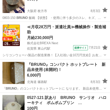
大阪府 枚方市
8月3日
0803-150
BRUNO
飯碗 【状態】 ・使用に伴う多少のスレ、キズ、落
としきれない汚れなどございます ・詳細は現地でご確認ください ・お
大阪
枚方市
食器
BRUNO
≪月収28万円・派遣社員≫機械操作・製造補
値引きは出来かねますのでご了承願います ※中古品のため、状態に...
助
月給230,000円
株式会社BREXA Next
7月21日
提携サイト
佐賀県 東山代駅
シリコンウェーハ製品の製造業務！【入社祝い金10万円支給】お友達
やカップルとの応募OK◎年間休日129日＆休出なしでプライベート充
佐賀
伊万里市
東山代駅
その他
『BRUNO』コンパクト ホットプレート 新
実♪業務はクリーンルームで快適作業◎自社正社員登用制度あり★1食
品未使用 (未開封)！
300円～の格安食堂あり！《佐...
6,000円
北海道 篠路駅
8月3日
『
BRUNO
』のコンパクトホットプレートに なります。 新品未使用、
未開封になります。 お色は、白になります。 どうぞよろしくお願い致
北海道
札幌市
篠路駅
キッチン家電
BRUNO
0527-121 訳あり BRUNO サンリオ ハロ
します。
ーキティ ポムポムプリン …
100円