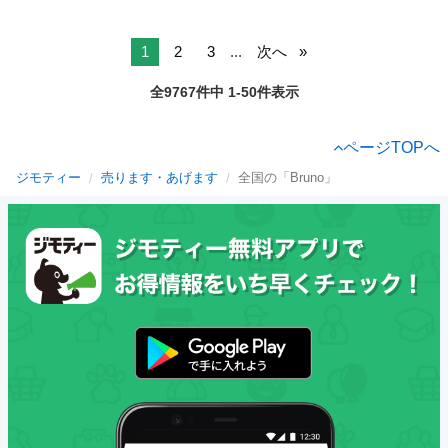
1
2
3
...
次へ
全9767件中 1-50件表示
ページTOPへ
ジモティー
売ります・あげます
全国の「Bruno」