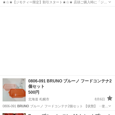
★☆★【ジモティー限定】割引スタート★☆★ 店頭ご購入時に「ジモ
ティーを見た」とお伝え頂くと 【店頭価格より 家具•家電は7%OFF！
大阪
貝塚市
二色浜駅
キッチン家電
ジャングル
その他商品は3%OFF!!】にてご購入出来ます！ 家具ならご自身でお持
ち帰りの場合に...
0806-091 BRUNO ブルーノ フードコンテナ2
個セット
500円
北海道 札幌市
8月6日
0806-091
BRUNO
ブルーノ フードコンテナ2個セット 【状態】 ・使用
に伴う多少のスレ、キズ、落としきれない汚れなどございます ・詳細
北海道
札幌市
家庭用品
ブルーノ