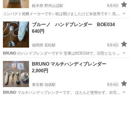
栃木県 野州山辺駅
8月4日
コンパクト発酵メーカーです♪ 箱は開けましたけど未使用です✨ 気に
なる方はメッセージ お願いします🙇‍♀️
栃木
足利市
野州山辺駅
キッチン家電
ブルーノ ハンドブレンダー BOE034
640円
福岡県 若松駅
8月4日
BRUNO
のハンドブレンダーです💡 型番はBOE034で、旧型となりま
す。 中古品になりますので、目立ちませんが、細かな傷や汚れはあろ
福岡
北九州市
若松駅
キッチン家電
BRUNO マルチハンディブレンダー
うかと思いますm(_ _)m
2,000円
東京都 池袋駅
8月4日
BRUNO
マルチハンディブレンダーです。 ほとんど使用せず、自宅保
管しておりました。 動作確認済みです。 箱無し、付属品は全て揃って
東京
豊島区
池袋駅
キッチン家電
BRUNO
おります。 コード部分、一部パーツに黄ばみがありますので、気にし
ない方でお願いしま...