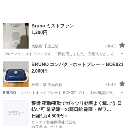
300円～の格安食堂あり！《佐...
Bruno ミストファン
1,200円
大阪府 千里丘駅
8月4日
ブルーノのミストファンです。 1回使用しました。充電式でどこでで
も使えるので便利です。
大阪
吹田市
千里丘駅
季節、空調家電
ミストファン
BRUNO コンパクトホットプレート BOE021
2,000円
神奈川県 洋光台駅
8月4日
BRUNO
コンパクトホットプレート BOE021 です。 動作確認済み。
【状態】 ・主に白い鍋を使用していました。使用に伴いフチに青色の
神奈川
横浜市
洋光台駅
キッチン家電
警備 夜勤/夜勤でガッツリ効率よく稼ごう 日
着色移り(フタの色)がございます。 ・ホットプレートとたこ焼きプレ
払い可 業界随一の高日給 副業・Wワ…
ートは使用...
日給1万4,500円～
サンエス警備保障株式会社
埼玉県 さいたま市