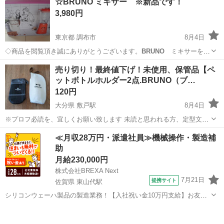
☆BRUNO ミキサー ※新品です！
意■ ・税込8,000円以上のご購入で合計金額（税込）から3,000円引き
3,980円
とな...
東京都 調布市
8月4日
◇商品を閲覧頂き誠にありがとうございます。
BRUNO
ミキサーを使
用しない為出品させて頂きます。こちらは新品のお品です。 お色はオ
東京
調布市
キッチン家電
BRUNO
売り切り！最終値下げ！未使用、保管品【ペ
レンジでとてもかわいいデザインのお品だと思います。 何かご質問な
ットボトルホルダー2点.BRUNO（ブ…
どございましたらお気軽にお...
120円
大分県 敷戸駅
8月4日
※プロフ必読を、宜しくお願い致します 未読と思われる方、定型文の
方はスルーさせて頂きます 売り切りで、最終値下げしました
大分
大分市
敷戸駅
生活雑貨
≪月収28万円・派遣社員≫機械操作・製造補
¥150→¥120 未使用、保管品 ペットボトルカバー、2点 ☆ブルーノ、
助
生成りでナチュラルな...
月給230,000円
株式会社BREXA Next
7月21日
提携サイト
佐賀県 東山代駅
シリコンウェーハ製品の製造業務！【入社祝い金10万円支給】お友達
やカップルとの応募OK◎年間休日129日＆休出なしでプライベート充
佐賀
伊万里市
東山代駅
その他
実♪業務はクリーンルームで快適作業◎自社正社員登用制度あり★1食