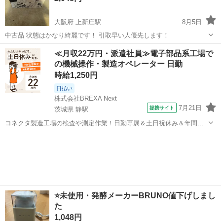
大阪府 上新庄駅
8月5日
中古品 状態はかなり綺麗です！ 引取早い人優先します！
大阪
吹田市
上新庄駅
調理器具
BRUNO
≪月収22万円・派遣社員≫電子部品系工場で
の機械操作・製造オペレーター 日勤
時給1,250円
日払い
株式会社BREXA Next
7月21日
提携サイト
茨城県 静駅
コネクタ製造工場の検査や測定作業！日勤専属＆土日祝休み＆年間休
日128日★クリーンルーム内作業★マイカー通勤OK＆無料駐車場あり
茨城
常陸大宮市
静駅
その他
★就業先食堂利用可！日払い制度あり！《茨城県常陸大宮市》 人気の
工場のお仕事 ◇コネクタ製造工...
⭐️未使用・発酵メーカーBRUNO値下げしまし
た
1,048円