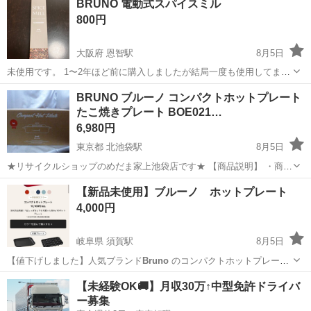
BRUNO 電動式スパイスミル
800円
大阪府 恩智駅
8月5日
未使用です。 1〜2年ほど前に購入しましたが結局一度も使用してませ
ん。 電池は別売りです。 指定場所まで引き取りに来ていただける方限
大阪
八尾市
恩智駅
生活雑貨
BRUNO ブルーノ コンパクトホットプレート
定でお願いいたします。
たこ焼きプレート BOE021…
6,980円
東京都 北池袋駅
8月5日
★リサイクルショップのめだま家上池袋店です★ 【商品説明】 ・商品
名：
BRUNO
・商品説明：コンパクトホットプレート/たこ焼きプレー
東京
豊島区
北池袋駅
キッチン家電
【新品未使用】ブルーノ ホットプレート
トBOE021です。 ・商品状態：未使用保管品です。 ※素人撮影、...
4,000円
岐阜県 須賀駅
8月5日
【値下げしました】人気ブランド
Bruno
のコンパクトホットプレート
です。新…
岐阜
羽島市
須賀駅
キッチン家電
ブルーノ
【未経験OK🚚】月収30万↑中型免許ドライバ
ー募集