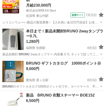
ャンペーン...
月給230,000円
株式会社BREXA Next
7月21日
提携サイト
佐賀県 東山代駅
シリコンウェーハ製品の製造業務！【入社祝い金10万円支給】お友達
やカップルとの応募OK◎年間休日129日＆休出なしでプライベート充
佐賀
伊万里市
東山代駅
その他
本日まで！新品未開封BRUNO 2wayタンブラ
実♪業務はクリーンルームで快適作業◎自社正社員登用制度あり★1食
ー0.7L
300円～の格安食堂あり！《佐...
1,280円
福岡県 別府駅
8月3日
新品未開封
BRUNO
2wayタンブラー 内容量:0.7L ネットで誤って二つ
買ってしまい、 返品の期間が過ぎたため出品します。
福岡
福岡市
別府駅
生活雑貨
BRUNO ギフトカタログ 10000ポイント分
9,000円
愛知県 星ヶ丘駅
8月3日
BRUNO
のギフトカタログ10000ポイント分です。カードケース、手提
げ袋とセットでお渡しします。 お好きな商品と交換できます。 人気の
愛知
名古屋市
星ヶ丘駅
その他
新品 BRUNO 衣類スチーマー BOE152
コンパクトホットプレートやオートクックポットなども交換対象で
6,500円
す。 有効期限：2027...