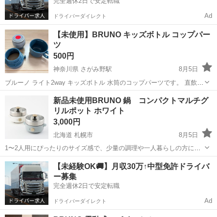
完全週休2日で安定転職
Ad
ドライバーダイレクト
【未使用】BRUNO キッズボトル コップパー
ツ
500円
神奈川県 さがみ野駅
8月5日
ブルーノ ライト2way キッズボトル 水筒のコップパーツです。 直飲み
のみ使用したので、 コップの方は未使用です。 直接の受け渡しのみで
神奈川
座間市
さがみ野駅
食器
BRUNO
新品未使用BRUNO 鍋 コンパクトマルチグ
す。 不慣れなところもあると思いますので、 記載されていないことで
リルポット ホワイト
気になること...
3,000円
北海道 札幌市
8月5日
1〜2人用にぴったりのサイズ感で、少量の調理や一人暮らしの方にお
すすめです。 【状態】 ・新品未使用 【商品特徴】 ・煮る・焼く・蒸
北海道
札幌市
家電
【未経験OK🚚】月収30万↑中型免許ドライバ
す・炊くをマルチにこなす1台4役の卓上電気鍋。 ・コンパクトで場所
ー募集
を取らず、卓...
完全週休2日で安定転職
Ad
ドライバーダイレクト