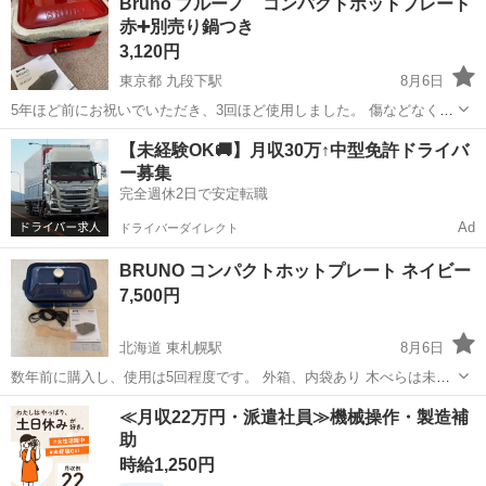
Bruno ブルーノ コンパクトホットプレート
は現地でご確認ください ・お値引きは出来かねますのでご了承願い...
赤➕別売り鍋つき
3,120円
東京都 九段下駅
8月6日
5年ほど前にお祝いでいただき、3回ほど使用しました。 傷などなく綺
麗です。箱はありません。 別売りのお鍋は未使用です。
東京
千代田区
九段下駅
キッチン家電
Bruno
【未経験OK🚚】月収30万↑中型免許ドライバ
ー募集
完全週休2日で安定転職
Ad
ドライバーダイレクト
BRUNO コンパクトホットプレート ネイビー
7,500円
北海道 東札幌駅
8月6日
数年前に購入し、使用は5回程度です。 外箱、内袋あり 木べらは未使
用、コンセントカバーあり W375mm×H140mm×D235mm 約2.3kg(平
北海道
札幌市
東札幌駅
キッチン家電
≪月収22万円・派遣社員≫機械操作・製造補
面プレート、フタ使用時/たこ焼きプレート使用時) 本体：スチール/
助
フ...
時給1,250円