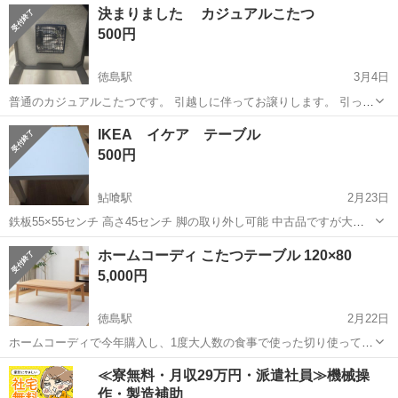
徳島
鳴門市
鳴門駅
テーブル
ニトリ
決まりました カジュアルこたつ
日、22日 【希望取引日時】要相談 上記の条件に合わせてくださる方を
500円
優先させていただ...
徳島駅
3月4日
普通のカジュアルこたつです。 引越しに伴ってお譲りします。 引っ越
し日が、決まっていない為、お取り引き日程は一週間前にお知らせ致
徳島
徳島市
徳島駅
テーブル
エレベーター
IKEA イケア テーブル
します。線は、ありますが、机として使用していたので、確認出来て
500円
いません。 3Nでお願いします。 ...
鮎喰駅
2月23日
鉄板55×55センチ 高さ45センチ 脚の取り外し可能 中古品ですが大き
な汚れはないかと思います。 ２台ございます。ご希望ありましたらコ
徳島
徳島市
鮎喰駅
テーブル
イケア
ホームコーディ こたつテーブル 120×80
メント宜しくお願い致します！
5,000円
徳島駅
2月22日
ホームコーディで今年購入し、1度大人数の食事で使った切り使ってい
ません。 【サイズ】 幅120cm×奥行き80cm×高さ39(44)cm 【傷な
徳島
徳島市
徳島駅
テーブル
ホームコーディ
≪寮無料・月収29万円・派遣社員≫機械操
どの状態】とくに目立った傷はありません。 【アピールポイント】1
作・製造補助
度しか使って...