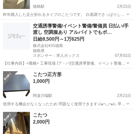
徳島駅
2月21日
昨年購入した足が折れるタイプのこたつです。 白基調でさっぱりした
見た目なので、冬以外も使えます。 足が折り畳めるので、長期で使わ
徳島
徳島市
徳島駅
テーブル
敷布団
交通誘導警備/イベント警備/警備員 日払い/手
ないときはコンパクトに収納できます。 ホワイトオーク風の色合いの
渡し 空調服あり アルバイトでもボ…
天板に合わせて、こたつ掛布団と敷...
日給8,500円～1万625円
株式会社KIG徳島
徳島県
スポンサー：求人ボックス
07月01日
【仕事内容】<職種> 工事現場 [ア・パ]交通誘導警備、イベント警備、
警備員 <雇用形態> アルバイト・パート <給与> [ア・パ]日給8,500円
アルバイト・パート
こたつ正方形
～10,625円 交通費:一部支給 給与は働いた当日に「給与手渡し」で
1,000円
GET! 今...
阿波川端駅
2月21日
使用する機会がなくなったため 問題なく使用できます♪(๑ᴖ◡ᴖ๑)♪ 早い
方優先します😋
徳島
板野郡
阿波川端駅
テーブル
正方形
こたつ
2,000円