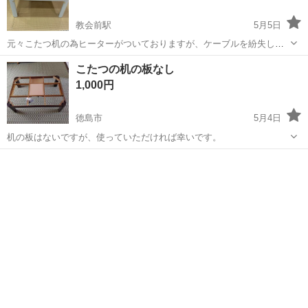
教会前駅
5月5日
元々こたつ机の為ヒーターがついておりますが、ケーブルを紛失して
しまいました。 縦横73.5cm 高さ37cm ノークレームノーリターン、時
徳島
鳴門市
教会前駅
テーブル
ヒーター
こたつの机の板なし
間厳守でお願いいたします。 目に付いた汚れは拭いておりますが、見
1,000円
落としあれば申し訳な...
徳島市
5月4日
机の板はないですが、使っていただければ幸いです。
徳島
徳島市
テーブル