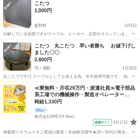
こたつ
1,000円
板野郡
2月5日
分解している状態ですがテーブル、ヒーター、足部分そろっていま
す。 テーブルは裏表リバーシブルで両面使えます。 裏面は白っぽいお
徳島
板野郡
テーブル
コタツ
こたつ 丸こたつ 早い者勝ち お値下げし
色で明るく綺麗です。
ました〇〇
2,800円
羽ノ浦駅
1月26日
丸こたつです◎ テーブルとしても使える為、年中使用可能です。 他の
ものを購入した為、手放すことにしました！ テーブルの正面に角度に
徳島
阿南市
羽ノ浦駅
テーブル
≪寮無料・月収29万円・派遣社員≫電子部品
よって見える、こすり傷？のような物があります。写真にてご確認く
系工場での機械操作・製造オペレーター…
ださい◎ 直径100センチ 高...
時給1,330円
日払い
株式会社BREXA Next
4月17日
提携サイト
車載用リチウムイオン電池の製造！未経験活躍中★20～50代の男女活
躍中！寮費無料★備品付き1R寮完備！自宅からマイカー通勤OK！無料