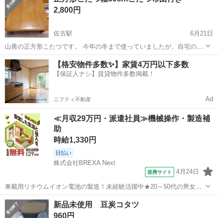
2,800円
7月11日までに受け...
佐古駅
6月21日
山善の正方形こたつです。 今年の冬まで使っていましたが、自宅の模
様替えで必要無くなったので出品します。 こたつ布団もお付けします
徳島
徳島市
佐古駅
テーブル
【格安物件多数✨】家賃4万円以下多数
（１万円近くしました） 引き渡し場所は要相談ですが基本自宅まで来
【保証人ナシ】賃貸物件多数掲載！
てくれる方を優先します。
Ad
ニフティ不動産
≪月収29万円・派遣社員≫機械操作・製造補
助
時給1,330円
日払い
株式会社BREXA Next
4月24日
提携サイト
車載用リチウムイオン電池の製造！未経験活躍中★20～50代の男女活
躍中！寮費無料★備品付き1R寮完備！自宅からマイカー通勤OK！無料
徳島
その他
新品未使用 豆炭コタツ
駐車場完備◎正社員登用制度あり！《徳島県板野郡松茂町》 人気の工
960円
場のお仕事 ◇車載用リチウ...