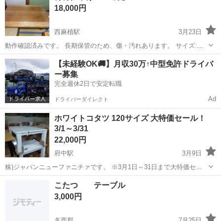
18,000円
西麻植駅
3月23日
動作確認済みです。 長期保管のため、傷・汚れあります。 サイズ:
約 横116cm×奥行81cm×高さ43cm （素人が測定しているため、 多少
徳島
阿波市
西麻植駅
テーブル
素人
【未経験OK🚚】月収30万↑中型免許ドライバ
の誤差はご容赦ください🙇🏻） お値下げ交渉可能です。 お気軽にお問
ー募集
合せく...
完全週休2日で安定転職
Ad
ドライバーダイレクト
ホワイトコタツ 120サイズ 大特価セール！
3/1～3/31
22,000円
府中駅
3月9日
株)ジャパンニューファニチァです。 ※3月1日～31日まで大特価セー
ル致します。 なんと！こちらの商品1台税込22,000円ですが 会計時に
徳島
徳島市
府中駅
テーブル
こたつ テーブル
50%オフの11,000円(税込)となりま す！ ※ご購入金額合...
ジャパンニューファニチァ
3,000円
名西郡
7月25日