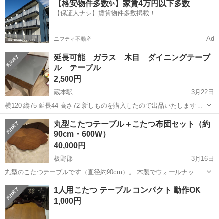
【格安物件多数✨】家賃4万円以下多数
駐車場完備◎正社員登用制度あり！《徳島県板野郡松茂町》 人気の工
【保証人ナシ】賃貸物件多数掲載！
場のお仕事 ◇車載用リチウ...
Ad
ニフティ不動産
延長可能 ガラス 木目 ダイニングテーブ
ル テーブル
2,500円
蔵本駅
3月22日
横120 縦75 延長44 高さ72 新しものを購入したので出品いたします。
使用期間は一年くらいです。
徳島
徳島市
蔵本駅
テーブル
ダイニング
丸型こたつテーブル＋こたつ布団セット（約
90cm・600W）
40,000円
板野郡
3月16日
丸型のこたつテーブルです（直径約90cm）。 木製でウォールナット
調の仕上げになっています。600Wヒーター付きで、問題なく使用でき
徳島
板野郡
テーブル
ヒーター
1人用こたつ テーブル コンパクト 動作OK
ます。 脚は折りたたみ可能で、ヒーターのコードも取り外しできるた
1,000円
め収納しやすいです。...