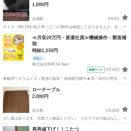
1,000円
吉成駅
8月9日
サイズ 90×150×高さ35 こたつの動作は確認しておりませんが、古い
為ジャンク品扱いでお願い致します。 新しいこたつに取り換えて頂け
徳島
板野郡
吉成駅
テーブル
ジャンク品
≪月収29万円・派遣社員≫機械操作・製造補
たら使用できるかと思います。 天板はカバーつけて使用していた為、
助
特に目立った汚れは無...
時給1,330円
日払い
株式会社BREXA Next
4月24日
提携サイト
車載用リチウムイオン電池の製造！未経験活躍中★20～50代の男女活
躍中！寮費無料★備品付き1R寮完備！自宅からマイカー通勤OK！無料
徳島
その他
ローテーブル
駐車場完備◎正社員登用制度あり！《徳島県板野郡松茂町》 人気の工
2,000円
場のお仕事 ◇車載用リチウ...
佐古駅
6月26日
少し傷はあります。写真でご確認ください。 コタツですが線はなしで
す。 シンプルで使いやすいと思います♪ よろしくお願いいたします＾
徳島
徳島市
佐古駅
テーブル
ロー
再再値下げ！！こたつ
＾ サイズ約75×75×39