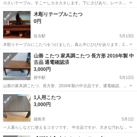
小さいテーブル。すこーしカタカタします。下にさびあり。レースと
かをかけて小物置きには良いかも。小さいテーブル。
徳島
阿波市
西麻植駅
テーブル
木彫りテーブルこたつ
0円
佐古駅
5月13日
木彫りテーブルにこたつをつけました。真ん中にひびがあります。25
日に処分予定です
徳島
徳島市
佐古駅
テーブル
木彫り
山善 こたつ 家具調こたつ 長方形 2016年製 中
古品 通電確認済
3,000円
府中駅
5月12日
山善の家具調こたつ、長方形、2016年製の中古品です。通電確認、動
作確認済みです。中古品の為、使用時の小さなキズや汚れなどはあり
徳島
徳島市
府中駅
テーブル
山善
1人用こたつ
ますが、まだまだ綺麗で、使って頂ける商品だと思います。 サイズは
3,000円
横幅約105cm、奥行約76cm...
徳島市
5月1日
一人暮らしなどに使えるコタツです。 中古品ですが、大きな汚れなど
はありません。
徳島
徳島市
テーブル
コタツ