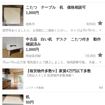
こたつ テーブル 机 価格相談可
1,000円
徳島市
8月6日
質問等ありましたら、お気軽にご連絡ください。 サイズは75×75×38
くらいです
徳島
徳島市
テーブル
中古品 白い机 デスク こたつ付き 動作
確認済み
1,000円
阿波富田駅
7月29日
75㎝×75㎝正方形 電気屋さんで購入しました。強弱調整可能。 天板が
しっかりした造りで重いです。 子供にチェアと一緒に使っていました
徳島
徳島市
阿波富田駅
テーブル
【格安物件多数✨】家賃4万円以下多数
が、秋の引っ越しを機にお譲りします。 お写真3枚目の角は、コーナ
【保証人ナシ】賃貸物件多数掲載！
ーガードのシール痕です。で...
Ad
ニフティ不動産
机
50円