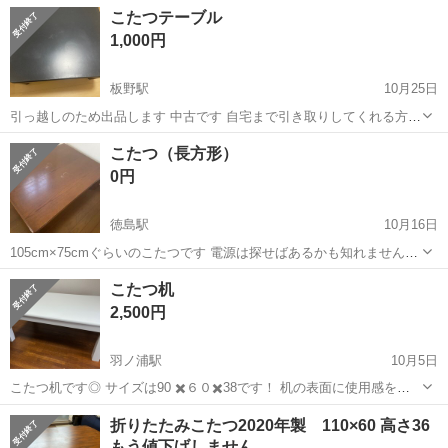
体の高さ（外寸）約61〜42cm、横幅約105cm、奥行き約75cm ・国府
徳島
徳島市
テーブル
コタツ
こたつテーブル
町までの直接引き取りでお願い致します。
1,000円
板野駅
10月25日
引っ越しのため出品します 中古です 自宅まで引き取りしてくれる方お
願いします
徳島
板野郡
板野駅
テーブル
こたつ（長方形）
0円
徳島駅
10月16日
105cm×75cmぐらいのこたつです 電源は探せばあるかも知れません
が、現時点で見つかっていません 天板にキズ（恐らく熱いものを乗せ
徳島
徳島市
徳島駅
テーブル
こたつ机
たあと）があります 必要な方がいらっしゃいましたらお知らせ下さい
2,500円
近くの場所で...
羽ノ浦駅
10月5日
こたつ机です◎ サイズは90 ✖️６０✖️38です！ 机の表面に使用感を感
じますがまだまだ使用可能だと思います😊 ご興味のある方はお気軽に
徳島
阿南市
羽ノ浦駅
テーブル
よろしくお願いします
折りたたみこたつ2020年製 110×60 高さ36
コメントよろしくお願いします♩
もう値下げしません。