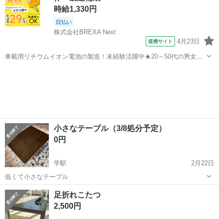
時給1,330円
日払い
株式会社BREXA Next
4月23日
提携サイト
車載用リチウムイオン電池の製造！未経験活躍中★20～50代の男女活
躍中！寮費無料★備品付き1R寮完備！自宅からマイカー通勤OK！無料
徳島
その他
駐車場完備◎正社員登用制度あり！《徳島県板野郡松茂町》 人気の工
場のお仕事 ◇車載用リチウ...
小さなテーブル（3/8処分予定）
0円
学駅
2月22日
低くて小さなテーブル
徳島
吉野川市
学駅
テーブル
足折れこたつ
2,500円