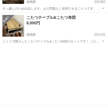
徳島駅
2月18日
引っ越しのため出品します。まだ問題なく使用できるこたつです。 ■
型番：MSU-501H ■購入時期：6年前頃 ■動作：問題なし ■状態：使用
徳島
徳島市
徳島駅
テーブル
ニトリ
こたつテーブル&こたつ布団
に伴う多少の傷や汚れあり（気になる方はご遠慮ください） 自宅（徳
6,000円
島市住吉）まで取...
徳島駅
2月17日
ニトリで購入したこたつテーブル&こたつ布団のセットです！ こたつ
布団は2025年の4月頃にクリーニング（防ダニ加工）し、保管しており
徳島
徳島市
徳島駅
テーブル
ニトリ
ます。 板野町の自宅まで取りに来てくださる方のみお願いします！ ★
こたつ布団のクリーニン...