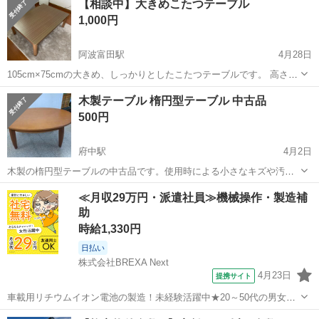
【相談中】大きめこたつテーブル
1,000円
阿波富田駅
4月28日
105cm×75cmの大きめ、しっかりとしたこたつテーブルです。 高さは
48.5cm程度です。写真もご確認ください。 普段は作業テーブルとして
徳島
徳島市
阿波富田駅
テーブル
エレベーター
木製テーブル 楕円型テーブル 中古品
使用していました。 擦り傷はありますが、大きな凹みはありません。
500円
カーペットは...
府中駅
4月2日
木製の楕円型テーブルの中古品です。使用時による小さなキズや汚れ
はありますが、しっかりしていて、まだまだ使える商品です。 サイズ
徳島
徳島市
府中駅
テーブル
木製
≪月収29万円・派遣社員≫機械操作・製造補
は横幅約105cm、奥行約60cm、高さ約45cm。※サイズは正確ではな
助
いかも知れませんが、参考ま...
時給1,330円
日払い
株式会社BREXA Next
4月23日
提携サイト
車載用リチウムイオン電池の製造！未経験活躍中★20～50代の男女活
躍中！寮費無料★備品付き1R寮完備！自宅からマイカー通勤OK！無料
徳島
その他