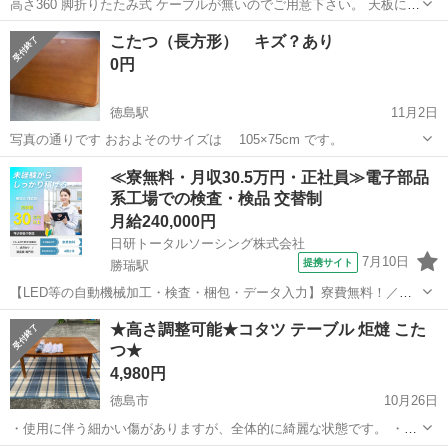
高さ360 脚折りたたみ式 ケーブルが無いのでご用意下さい。 天板に大
きな傷や剥がれはないですが神経質な方はご遠慮下さい。
徳島
名西郡
下浦駅
テーブル
ニトリ
こたつ（長方形） キズ？あり
0円
徳島駅
11月2日
写真の通りです おおよそのサイズは 105×75cm です。
徳島
徳島市
徳島駅
テーブル
キズ
≪寮無料・月収30.5万円・正社員≫電子部品
系工場での検査・検品 交替制
月給240,000円
日研トータルソーシング株式会社
7月10日
提携サイト
勝瑞駅
【LED等の自動機械加工・検査・梱包・データ入力】寮費無料！／年
間休日は130日以上／未経験OK！ お仕事について スマートフォンやパ
徳島
鳴門市
勝瑞駅
その他
★高さ調整可能★コタツ テーブル 炬燵 こた
ソコン、車などに使われるLED等の電子部品の製造とそれに付帯する
つ★
作業になります。①部品を...
4,980円
徳島市
10月26日
・使用に伴う細かい傷がありますが、全体的に綺麗な状態です。 ・本