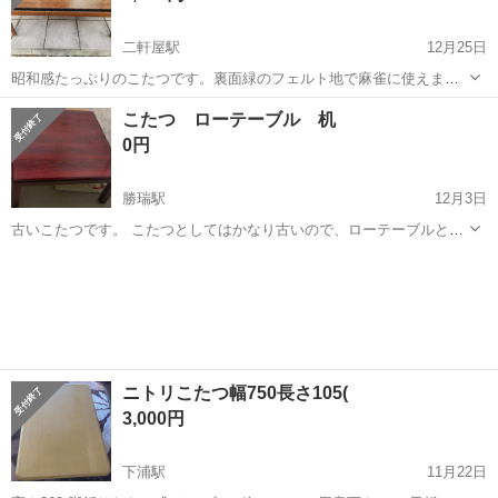
二軒屋駅
12月25日
昭和感たっぷりのこたつです。裏面緑のフェルト地で麻雀に使えま
す。長年倉庫にて保管していました。大きな傷はありませんが、それ
徳島
徳島市
二軒屋駅
テーブル
レトロ
こたつ ローテーブル 机
なりに使用感はあります。通電しましたが、使えました。 90×90 高さ
0円
こたつ底面まで29cm、全体高さ...
勝瑞駅
12月3日
古いこたつです。 こたつとしてはかなり古いので、ローテーブルとし
て使ってました。 コードは一応ありますが、テープで巻いてありま
徳島
板野郡
勝瑞駅
テーブル
ロー
す。 こたつとしてより、テーブルとしてお使いいただければと思いま
す。
ニトリこたつ幅750長さ105(
3,000円
下浦駅
11月22日