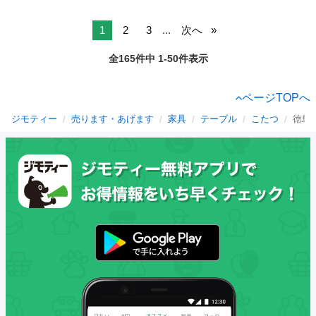
1
2
3
...
次へ
全165件中 1-50件表示
ページTOPへ
ジモティー
売ります・あげます
家具
テーブル
こたつ
徳島