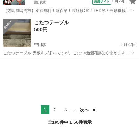
6月29日
提携サイト
勝瑞駅
【徳島県鳴門市】寮費無料！軽作業！未経験OK！LED等の自動機械加
工・検査・梱包・データ入力《お仕事No.NS0560》 お仕事について ス
徳島
鳴門市
勝瑞駅
その他
こたつテーブル
マートフォンやパソコン、車などに使われるLED等の電子部品の製造
500円
とそれに付帯する作...
中田駅
8月22日
こたつテーブル 天板キズ多いですが、こたつ機能問題なく使えます。
小松島市、徳島市であれば無料で配達します よろしくお願いいたしま
徳島
小松島市
中田駅
テーブル
天板
す
1
2
3
...
次へ
全165件中 1-50件表示