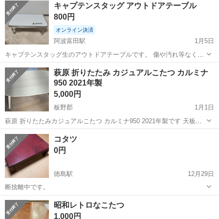
徳島
その他
キャプテンスタッグ アウトドアテーブル
駐車場完備◎正社員登用制度あり！《徳島県板野郡松茂町》 人気の工
800円
場のお仕事 ◇車載用リチウ...
オンライン決済
阿波富田駅
1月5日
キャプテンスタッグ生のアウトドアテーブルです。 傷や汚れ等なく美
品です。 製品サイズ:(約)組み立てサイズ/高さ240×幅560×奥行340mm
徳島
徳島市
阿波富田駅
テーブル
キャプテンスタッグ
萩原 折りたたみ カジュアルこたつ カルミナ
950 2021年製
5,000円
板野郡
1月1日
萩原 折りたたみカジュアルこたつ カルミナ950 2021年製です 天板に
少し擦り傷等がありますが比較的きれいな状態だと思います よろしく
徳島
板野郡
テーブル
折りたたみ
コタツ
お願いいたします
0円
徳島駅
12月29日
断捨離中です。
徳島
徳島市
徳島駅
テーブル
コタツ
昭和レトロなこたつ
1,000円