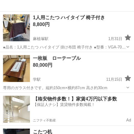
1人用こたつ ハイタイプ 椅子付き
8,800円
麻植塚駅
1月31日
●品名：1人用こたつ ハイタイプ 掛け布団 椅子付き ●型番：VGA-7058
●製造元：山善 YAMAZEN ヤマゼン ●製造年式：2018年製(ヒーターユ
徳島
吉野川市
麻植塚駅
テーブル
くし
一枚板 ローテーブル
ニット) ●サイズ(約)：幅700×奥580×高580mm(こたつ...
80,000円
学駅
11月15日
専用のガラス付きです。縦約150cm×横約87cm 高さ約30cm
徳島
阿波市
学駅
テーブル
ロー
【格安物件多数！】家賃4万円以下多数
【保証人ナシ】賃貸物件多数掲載！
Ad
ニフティ不動産
こたつ机