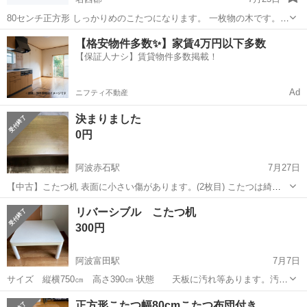
80センチ正方形 しっかりめのこたつになります。 一枚物の木です。
二年程使用
徳島
名西郡
テーブル
正方形
【格安物件多数✨】家賃4万円以下多数
【保証人ナシ】賃貸物件多数掲載！
Ad
ニフティ不動産
決まりました
0円
阿波赤石駅
7月27日
【中古】こたつ机 表面に小さい傷があります。(2枚目) こたつは綺麗
で、こたつ機能に 問題はごさいません。 サイズ:横70縦100高さ40
徳島
小松島市
阿波赤石駅
テーブル
リバーシブル こたつ机
300円
阿波富田駅
7月7日
サイズ 縦横750㎝ 高さ390㎝ 状態 天板に汚れ等あります。汚れ
以外は難なく使用可能です。 カラー ホワイト 天板は黒とのリバー
徳島
徳島市
阿波富田駅
テーブル
正方形こたつ幅80cmこたつ布団付き
シブル 天板はのせるタイプのため、カラーがお好みで変更できます。