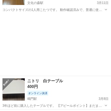
文化の森駅
3月11日
コンパクトサイズの1人用こたつです。 動作確認済みで、普通に使え
ます。 小さいので一人暮らしやサブテーブルにちょうどいいサイズで
徳島
徳島市
文化の森駅
テーブル
コンパクト
す。 【状態】 ・使用に伴う小キズ無し ・動作問題なし 必要な方にお
譲り...
ニトリ 白テーブル
400円
オンライン決済
鳴門駅
3月8日
3年ほど前に購入したテーブルです。 【アピールポイント】まだまだ
使えると思います。 【希望取引場所】3月7日、8日、17日、20日、21