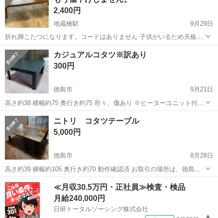
2,400円
地蔵橋駅
9月29日
折れ脚こたつになります。コードはありません 子供がいるため天板に
傷が所々ついていて気にならない方よろしくお願い致します。こたつ
徳島
徳島市
地蔵橋駅
テーブル
折りたたみ
カジュアルコタツ※訳あり
で折りたたみタイプ珍しいため定価2万くらいしました。最近まで使用
300円
していたので 動作は問題ありません...
徳島市
9月21日
高さ約38 横幅約75 奥行き約75 所々、傷あり ※ヒーターユニット付い
てますが、コタツコードがないため動作未確認です！ ※ヒーターユニ
徳島
徳島市
テーブル
コタツ
ニトリ コタツテーブル
ットも古いので、動かない可能性あり ※もし、コタツコードを個人で
5,000円
購入されて動作確...
徳島市
8月28日
高さ約39 横幅約105 奥行き約70 動作確認済 お取引の場所は、徳島市
南矢三町3丁目9-26です。 お問い合わせのあった方から順番にお取引
徳島
徳島市
テーブル
コタツ
≪月収30.5万円・正社員≫検査・検品
させて頂きます！ お取引後は、ノークレーム、ノーリターンでお願い
月給240,000円
します。
日研トータルソーシング株式会社