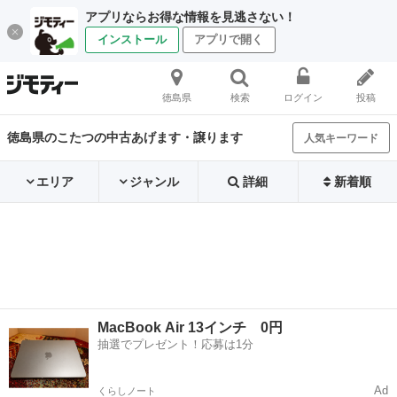
アプリならお得な情報を見逃さない！
インストール
アプリで開く
徳島県
検索
ログイン
投稿
徳島県のこたつの中古あげます・譲ります
人気キーワード
エリア
ジャンル
詳細
新着順
MacBook Air 13インチ 0円
抽選でプレゼント！応募は1分
Ad
くらしノート