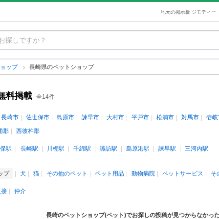
地元の掲示板 ジモティー
ショップ
長崎県のペットショップ
無料掲載
全14件
長崎市
佐世保市
島原市
諫早市
大村市
平戸市
松浦市
対馬市
壱岐
浦郡
西彼杵郡
保駅
長崎駅
川棚駅
千綿駅
諏訪駅
島原港駅
諫早駅
三河内駅
ップ
犬
猫
その他のペット
ペット用品
動物病院
ペットサービス
そ
直接
仲介
長崎のペットショップ(ペット)でお探しの投稿が見つからなかっ