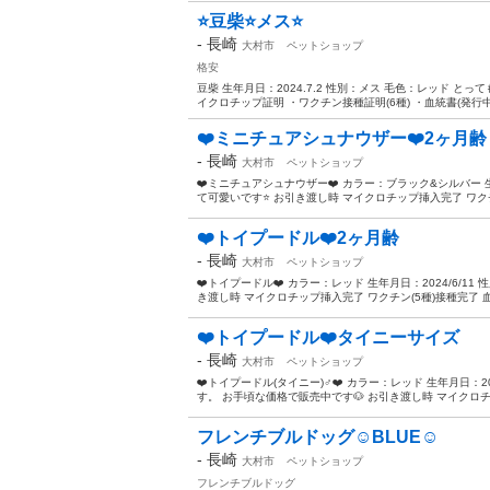
⭐️豆柴⭐️メス⭐️
-
長崎
大村市
ペットショップ
格安
豆柴 生年月日：2024.7.2 性別：メス 毛色：レッド と
イクロチップ証明 ・ワクチン接種証明(6種) ・血統書(発行中)
❤️ミニチュアシュナウザー❤️2ヶ月齢
-
長崎
大村市
ペットショップ
❤️ミニチュアシュナウザー❤️ カラー：ブラック&シルバー 生
て可愛いです⭐️ お引き渡し時 マイクロチップ挿入完了 ワクチン
❤️トイプードル❤️2ヶ月齢
-
長崎
大村市
ペットショップ
❤️トイプードル❤️ カラー：レッド 生年月日：2024/6/1
き渡し時 マイクロチップ挿入完了 ワクチン(5種)接種完了 血
❤️トイプードル❤️タイニーサイズ
-
長崎
大村市
ペットショップ
❤️トイプードル(タイニー)♂❤️ カラー：レッド 生年月日：2
す。 お手頃な価格で販売中です🐶 お引き渡し時 マイクロチッ
フレンチブルドッグ☺️BLUE☺️
-
長崎
大村市
ペットショップ
フレンチブルドッグ