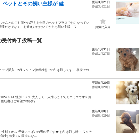
更新3月21日
ペットとその飼い主様が 健...
作成3月21日
ネコちゃんとのご対面やお迎えを全国のペットプラスでおこなってい
理だけでなく、お迎えいただいてからも飼い主様、ワ...
お気に入り
の受付終了投稿一覧
更新1月31日
作成1月27日
クロチップ挿入、6種ワクチン接種状態での引き渡しです。 格安での
更新8月29日
作成8月29日
24.6.14 性別：メス 大人しく、人懐っこくてモエモエです⭐️ お
血統書はご希望の際発行 ...
更新9月8日
作成8月29日
レッド 性別：オス 元気いっぱいの男の子です❤️ お引き渡し時 ・ワクチ
請中) 格安での販売にな...