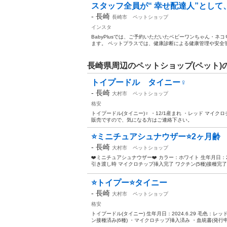
スタッフ全員が“ 幸せ配達人”として、
-
長崎
長崎市
ペットショップ
インスタ
BabyPlusでは、ご予約いただいたベビーワンちゃん・
ます。 ペットプラスでは、健康診断による健康管理や安全管
長崎県周辺のペットショップ(ペット)
トイプードル タイニー♀
-
長崎
大村市
ペットショップ
格安
トイプードル(タイニー)♀ ・12/1産まれ ・レッド マイ
販売ですので、気になる方はご連絡下さい。
⭐️ミニチュアシュナウザー⭐️2ヶ月齢
-
長崎
大村市
ペットショップ
❤️ミニチュアシュナウザー❤️ カラー：ホワイト 生年月日：20
引き渡し時 マイクロチップ挿入完了 ワクチン(5種)接種完了 
⭐️トイプー⭐️タイニー
-
長崎
大村市
ペットショップ
格安
トイプードル(タイニー) 生年月日：2024.6.29 毛色：
ン接種済み(6種) ・マイクロチップ挿入済み ・血統書(発行申