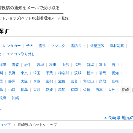
着投稿の通知をメールで受け取る
ットショップ(ペット)の新着通知メール登録
探す
レンタカー
子犬
霊視
マツエク
電話占い
外壁塗装
宣材写真
士
エアコン取り外し
海道
青森
岩手
宮城
秋田
山形
福島
新潟
富山
石川
梨
長野
東京
埼玉
千葉
神奈川
茨城
栃木
群馬
愛知
重
静岡
大阪
兵庫
京都
滋賀
奈良
和歌山
鳥取
島根
島
山口
徳島
香川
愛媛
高知
福岡
佐賀
熊本
大分
長崎
児島
沖縄
へ
長崎県 地元
ショップ
長崎県のペットショップ