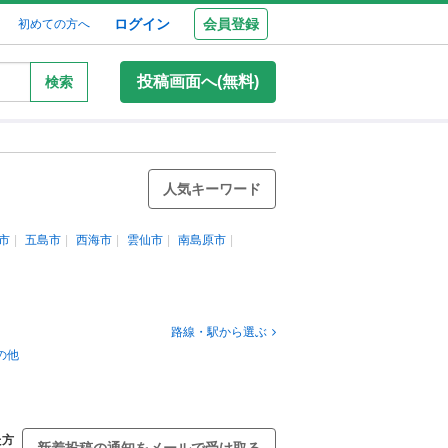
ログイン
会員登録
初めての方へ
投稿画面へ(無料)
検索
人気キーワード
市
五島市
西海市
雲仙市
南島原市
路線・駅から選ぶ
の他
た方
新着投稿の通知をメールで受け取る