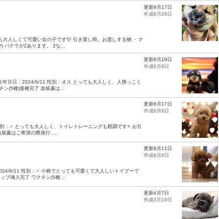
更新9月17日
作成8月28日
っても大人しくて可愛い女の子です🩷 引き渡し時、お渡しする物 ・マ
 パテラが2あります。 2な...
更新8月19日
作成8月8日
年月日：2024/6/11 性別：オス とっても大人しく、人懐っこく
(5種)接種完了 血統書は...
更新8月17日
作成8月8日
1 性別：♂ とっても大人しく、トイレトレーニングも順調です⭐️ お引
統書はご希望の際発行 ...
更新8月11日
作成8月8日
024/6/11 性別：♂ 小柄でとっても可愛くて大人しいトイプーで
プ挿入完了 ワクチン(5種...
更新4月7日
作成3月19日