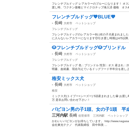
フレンチブルドッグ レアカラーのブルーになります！ オス2頭、メ
渡し時、ワクチン接種とマイクロチップ挿入済 価格 オス40万
フレンチブルドッグ💙BLUE💙
-
長崎
大村市
ペットショップ
フレンチブルドッグ
フレンチブルドッグのレアカラーBLUEの子犬産まれました‼️ 
に入らないレアカラーになります😊引き渡し時期は4/5以降
🐶フレンチブルドッグ🐶ブリンドル
-
長崎
大村市
ペットショップ
フレンチブルドッグ
フレンチブルドッグ 色：ブリンドル 性別：オス 産まれ：20
明書、血統書、現在与えているドッグフード半年分を差し上げ
格安ミックス犬
-
長崎
大村市
ペットショップ
格安
ミックス犬(トイプー×シーズー) 5頭産まれました😁 お渡
万 是非お問い合わせ下さい！
パピヨン男の子1頭、女の子1頭 平成2
三河内駅
長崎
佐世保市
三河内駅
ペットショップ
かわいいパピヨンがお待ちしています。 http://www.nagasaki-ha
会社東光テクノ 代表取締役 田中和美 ...