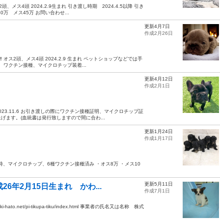
ス4頭 2024.2.9生まれ 引き渡し時期 2024.4.5以降 引き
 メス45万 お問い合わせ...
更新4月7日
作成2月26日
オス2頭、メス4頭 2024.2.9 生まれ ペットショップなどでは手
、ワクチン接種、マイクロチップ装着...
更新4月12日
作成2月1日
23.11.6 お引き渡しの際にワクチン接種証明、マイクロチップ証
ます。(血統書は発行致しますので間に合わ...
更新1月24日
作成1月17日
し時、マイクロチップ、6種ワクチン接種済み ・オス8万 ・メス10
更新5月11日
6年2月15日生まれ かわ...
作成7月1日
to.net/pi-tikupa-tiku/index.html 事業者の氏名又は名称 株式