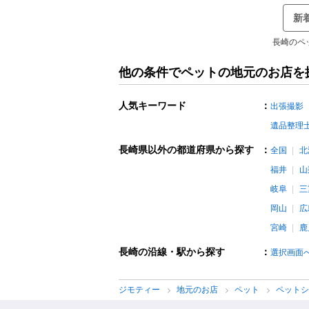
新
長崎のペ
他の条件でペットの地元のお店を
人気キーワード
：
出張撮影
遺品整理
長崎県以外の都道府県から探す
：
全国
北
福井
山
岐阜
三
岡山
広
宮崎
鹿
長崎の沿線・駅から探す
：
選択画面
ジモティー
地元のお店
ペット
ペット