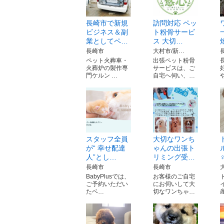
長崎市で新規
訪問対応 ペッ
ビジネス＆副
ト粉骨サービ
業としてペ…
ス 大切…
長崎市
大村市/新…
ペット火葬車・
出張ペット粉骨
火葬炉の製作専
サービスは、ご
門ケルン …
自宅へ伺い、…
スタッフ全員
大切なワンち
が“ 幸せ配達
ゃんの出張ト
人”とし…
リミング受…
長崎市
長崎市
BabyPlusでは、
お客様のご自宅
ご予約いただい
にお伺いして大
イ
たベ…
切なワンちゃ…