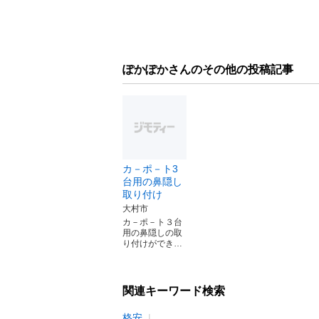
ぽかぽかさんのその他の投稿記事
カ－ポ－ト3
台用の鼻隠し
取り付け
大村市
カ－ポ－ト３台
用の鼻隠しの取
り付けができ…
関連キーワード検索
格安