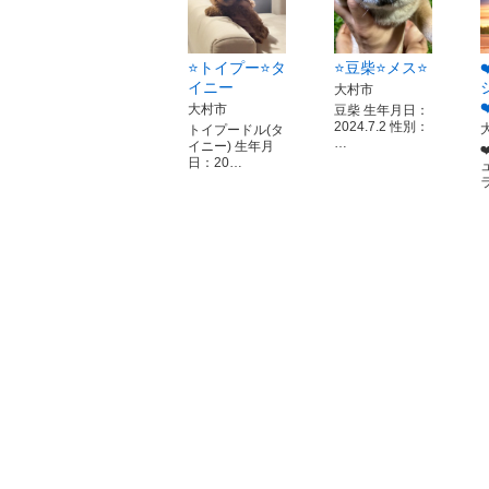
⭐️トイプー⭐️タ
⭐️豆柴⭐️メス⭐️
イニー
大村市
大村市
豆柴 生年月日：
2024.7.2 性別：
トイプードル(タ
…
イニー) 生年月
日：20…