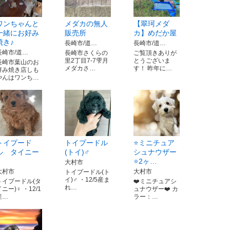
ワンちゃんと
メダカの無人
【翠珂メダ
一緒にお好み
販売所
カ】めだか屋
焼き♪
長崎市/道…
長崎市/道…
長崎市/道…
長崎市さくらの
ご覧頂きありが
里2丁目7-7雫月
とうございま
長崎市葉山のお
メダカさ…
す！ 昨年に…
好み焼き店しも
やんはワンち…
トイプード
トイプードル
⭐️ミニチュア
ル タイニー
(トイ)♂
シュナウザー
♀
⭐️2ヶ…
大村市
大村市
大村市
トイプードル(ト
イ)♂ ・12/5産ま
トイプードル(タ
❤️ミニチュアシ
れ…
ニー)♀ ・12/1
ュナウザー❤️ カ
産…
ラー：…