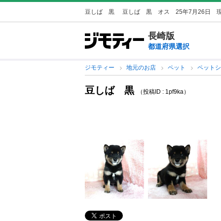
豆しば 黒
豆しば 黒 オス 25年7月26日 現在 
長崎版
都道府県選択
ジモティー
地元のお店
ペット
ペット
豆しば 黒
（投稿ID : 1pf9ka）