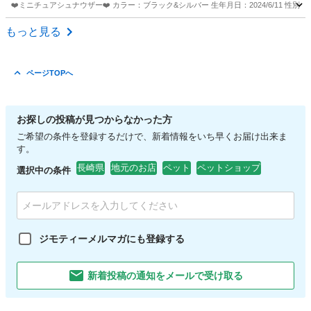
❤️ミニチュアシュナウザー❤️ カラー：ブラック&シルバー 生年月日：2024/6/11 性
長崎
大村市
ペットショップ
もっと見る
ページTOPへ
お探しの投稿が見つからなかった方
ご希望の条件を登録するだけで、新着情報をいち早くお届け出来ま
す。
長崎県
地元のお店
ペット
ペットショップ
選択中の条件
ジモティーメルマガにも登録する
新着投稿の通知をメールで受け取る