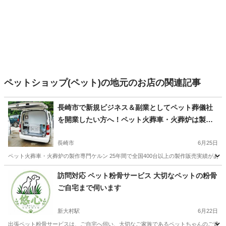
ペットショップ(ペット)の地元のお店の関連記事
長崎市で新規ビジネス＆副業としてペット葬儀社
を開業したい方へ！ペット火葬車・火葬炉は製作
専門ケルン！25年間で全国400台以上の製作実
績！
長崎市
6月25日
ペット火葬車・火葬炉の製作専門ケルン 25年間で全国400台以上の製作販売実績がある安心安全
長崎
長崎市
ペット
葬儀社
訪問対応 ペット粉骨サービス 大切なペットの粉骨
ご自宅まで伺います
新大村駅
6月22日
出張ペット粉骨サービスは、ご自宅へ伺い、大切なご家族であるペットちゃんのご遺骨を