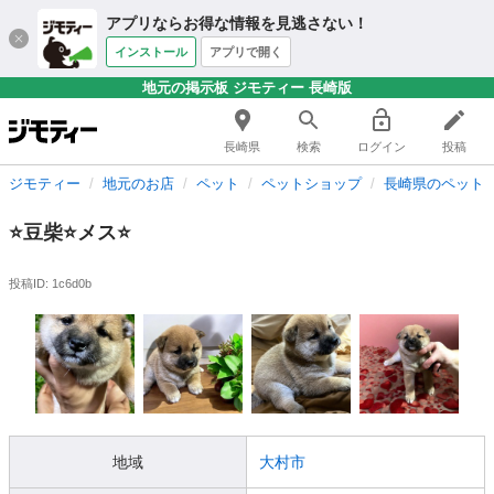
アプリならお得な情報を見逃さない！
インストール
アプリで開く
地元の掲示板 ジモティー 長崎版
長崎県
検索
ログイン
投稿
ジモティー
地元のお店
ペット
ペットショップ
長崎県のペット
⭐️豆柴⭐️メス⭐️
投稿ID: 1c6d0b
地域
大村市