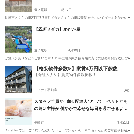
道ノ尾駅
3月17日
長崎市さくらの里2丁目7-7雫月メダカさくらの里販売所 かわいいメダカをあなたの手に
長崎
長崎市
道ノ尾駅
その他のペット
メダカ
【翠珂メダカ】めだか屋
道ノ尾駅
4月30日
ご覧頂きありがとうございます！ 昨年に引き続き飼育場の方での販売も開始致します。 
長崎
長崎市
道ノ尾駅
ペット
メダカ
【格安物件多数✨】家賃4万円以下多数
【保証人ナシ】賃貸物件多数掲載！
ニフティ不動産
Ad
スタッフ全員が“ 幸せ配達人”として、ペットとそ
の飼い主様が 健やかで幸せな毎日を過ごせるよ
う、全力でサポートいたします。
長崎市
3月21日
BabyPlusでは、ご予約いただいたベビーワンちゃん・ネコちゃんとのご対面やお迎