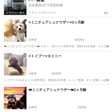
バー募集
完全週休2日で安定転職
ドライバーダイレクト
Ad
⭐️ミニチュアシュナウザー⭐️2ヶ月齢
大村市
8月29日
❤️ミニチュアシュナウザー❤️ カラー：ホワイト 生年月日：2024.6.14 性別：メス 
長崎
大村市
ペットショップ
⭐️トイプー⭐️タイニー
大村市
8月29日
トイプードル(タイニー) 生年月日：2024.6.29 毛色：レッド 性別：オス 元気いっぱい
長崎
大村市
ペットショップ
格安
❤️ミニチュアシュナウザー❤️2ヶ月齢
大村市
8月8日