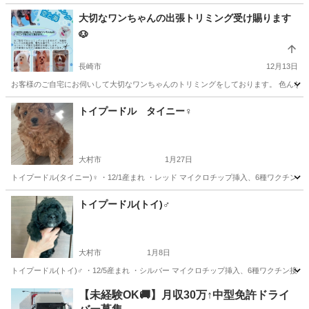
長崎
長崎市
ペットショップ
インスタ
大切なワンちゃんの出張トリミング受け賜ります
🐶
長崎市
12月13日
お客様のご自宅にお伺いして大切なワンちゃんのトリミングをしております。 色んなご
長崎
長崎市
ペットサービス
トリミング
トイプードル タイニー♀
大村市
1月27日
トイプードル(タイニー)♀ ・12/1産まれ ・レッド マイクロチップ挿入、6種ワク
長崎
大村市
ペットショップ
格安
トイプードル(トイ)♂
大村市
1月8日
トイプードル(トイ)♂ ・12/5産まれ ・シルバー マイクロチップ挿入、6種ワクチ
長崎
大村市
ペット
格安
【未経験OK🚚】月収30万↑中型免許ドライ