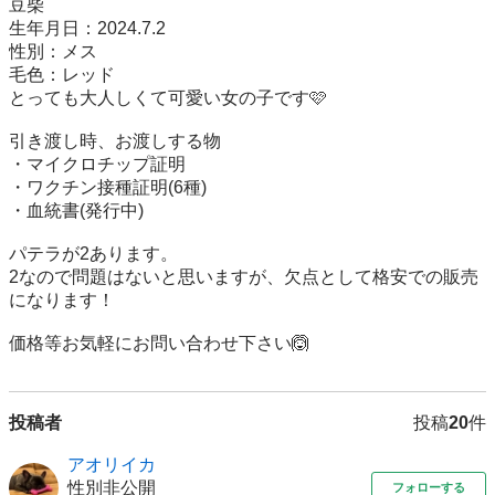
豆柴

生年月日：2024.7.2

性別：メス

毛色：レッド

とっても大人しくて可愛い女の子です🩷

引き渡し時、お渡しする物

・マイクロチップ証明

・ワクチン接種証明(6種)

・血統書(発行中)

パテラが2あります。

2なので問題はないと思いますが、欠点として格安での販売
になります！

価格等お気軽にお問い合わせ下さい🙆
投稿者
投稿
20
件
アオリイカ
性別非公開
フォローする