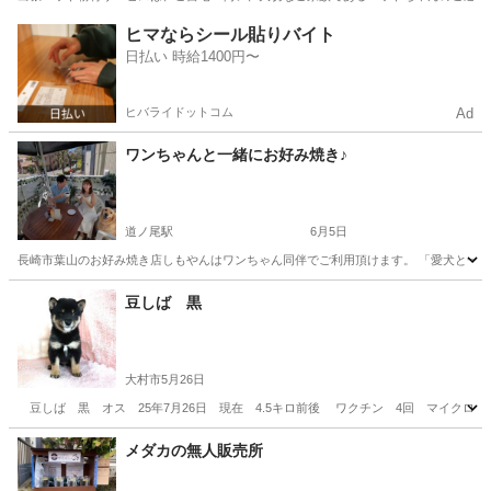
長崎
大村市
新大村駅
ペットサービス
フェレット
ヒマならシール貼りバイト
日払い 時給1400円〜
ヒバライドットコム
Ad
ワンちゃんと一緒にお好み焼き♪
道ノ尾駅
6月5日
長崎市葉山のお好み焼き店しもやんはワンちゃん同伴でご利用頂けます。 「愛犬と一緒にお
長崎
長崎市
道ノ尾駅
ペットサービス
豆しば 黒
大村市
5月26日
豆しば 黒 オス 25年7月26日 現在 4.5キロ前後 ワクチン 4回 マイクロ
長崎
大村市
ペットショップ
格安
メダカの無人販売所