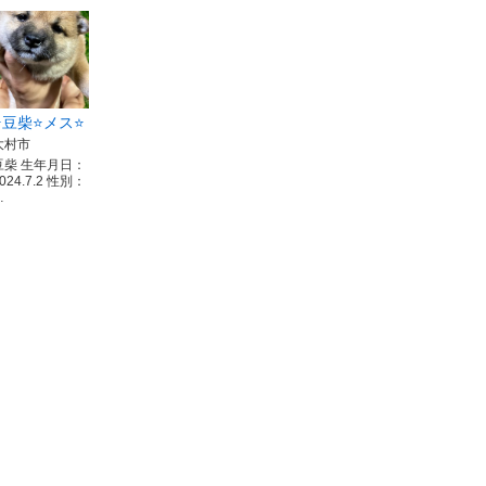
⭐️豆柴⭐️メス⭐️
大村市
豆柴 生年月日：
024.7.2 性別：
…