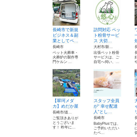
長崎市で新規
訪問対応 ペッ
ビジネス＆副
ト粉骨サービ
業としてペ…
ス 大切…
長崎市
大村市/新…
ペット火葬車・
出張ペット粉骨
火葬炉の製作専
サービスは、ご
門ケルン …
自宅へ伺い、…
【翠珂メダ
スタッフ全員
カ】めだか屋
が“ 幸せ配達
人”とし…
長崎市/道…
長崎市
ご覧頂きありが
とうございま
BabyPlusでは、
す！ 昨年に…
ご予約いただい
たベ…