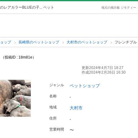
レアカラーBLUEの子... ペット
地元の掲示板 ジモティー
ショップ
長崎県のペットショップ
大村市のペットショップ
フレンチブルド

（投稿ID : 18m81e）
更新2024年4月7日 18:27
作成2024年2月26日 16:30
ジャンル
ペットショップ
名称
-
地域
大村市
住所
-
営業時間
〜