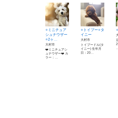
⭐️ミニチュア
⭐️トイプー⭐️タ
シュナウザー
イニー
⭐️2ヶ…
大村市
2
大村市
トイプードル(タ
イニー) 生年月
❤️ミニチュアシ
日：20…
ュナウザー❤️ カ
ラー：…