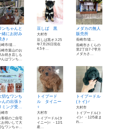
ワンちゃんと
豆しば 黒
メダカの無人
一緒にお好み
販売所
大村市
焼き♪
長崎市/道…
豆しば黒オス25
年7月26日現在
長崎市/道…
長崎市さくらの
4.5キ…
里2丁目7-7雫月
長崎市葉山のお
メダカさ…
好み焼き店しも
やんはワンち…
大切なワンち
トイプード
トイプードル
ゃんの出張ト
ル タイニー
(トイ)♂
リミング受…
♀
大村市
長崎市
大村市
トイプードル(ト
イ)♂ ・12/5産ま
お客様のご自宅
トイプードル(タ
れ…
にお伺いして大
イニー)♀ ・12/1
切なワンちゃ…
産…