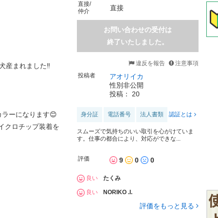
直接/
直接
仲介
お問い合わせの受付は
終了いたしました。
違反を報告
注意事項
犬産まれました‼️
投稿者
アオリイカ
性別非公開
投稿： 20
ラーになります😊
身分証
電話番号
法人書類
認証とは
マイクロチップ装着を
スムーズで気持ちのいい取引を心がけていま
す。仕事の都合により、対応ができな...
評価
9
0
0
良い
たくみ
良い
NORIKO .I.
評価をもっと見る