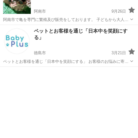
阿南市
9月26日
阿南市で亀を専門に繁殖及び販売をしております。 子どもから大人ま
で楽しめるような施設を目指しております。 ご来店は予約制となって
徳島
阿南市
ペットショップ
ペットとお客様を通じ「日本中を笑顔にす
おりますので、お気軽にお問い合わせください。 本業があるため基本
る」
平日17時頃からの営業とな...
徳島市
3月21日
ペットとお客様を通じ「日本中を笑顔にする」 お客様のお悩みに寄り
添う 専任コンシェルジュにはどんなことでもご相談いただけます。 飼
徳島
徳島市
ペットショップ
お客様
育方法、飼育環境 ライフスタイル、お迎え後の過ごし方 お客様に合わ
せたベビー...