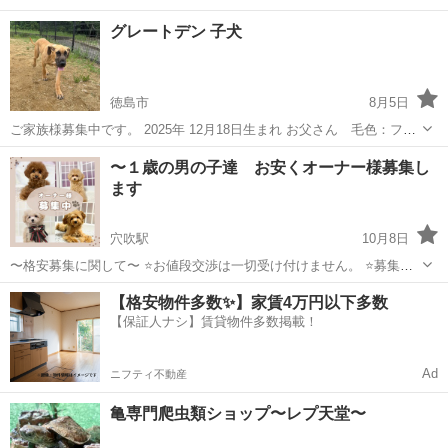
グレートデン 子犬
徳島市
8月5日
ご家族様募集中です。 2025年 12月18日生まれ お父さん 毛色：フォ
ーン お母さん 毛色：フォーン ぜひご予約の上、かわいい子犬たちに
徳島
徳島市
ペットショップ
〜１歳の男の子達 お安くオーナー様募集し
会いに来てください オンライン見学対応可能です 気になることがあり
ます
ました...
穴吹駅
10月8日
〜格安募集に関して〜 ⭐️お値段交渉は一切受け付けません。 ⭐️募集金
額は一律どの子も 10万円 ⭐️最低1年間〜終生 我が家お取り扱いペット
徳島
美馬市
穴吹駅
ペットショップ
格安
【格安物件多数✨】家賃4万円以下多数
保険へのご加入 ⭐️血統書はコピーであってもお渡し致しません。 ⭐️去
【保証人ナシ】賃貸物件多数掲載！
勢手術を行な...
Ad
ニフティ不動産
亀専門爬虫類ショップ〜レプ天堂〜