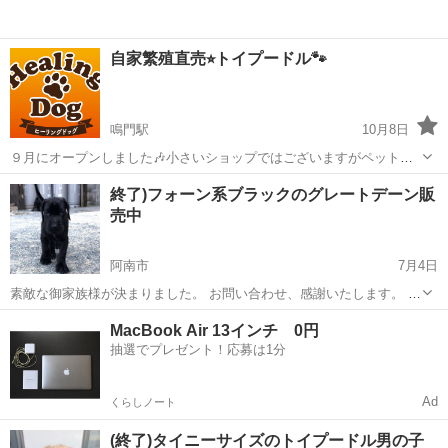
自家繁殖直売⭐︎トイプードル🐾
鳴門駅
10月8日
９月にオープンしました🎶小さいショップではございますがペット用
品、フードも販売しております。 お気軽にお越し下さい☺️
徳島
板野郡
鳴門駅
ペットショップ
ホームページ
終了)フォーン系ブラックのグレートデーン販
https://healingdog.wixsite.com/website お急ぎの方はホームペ...
売中
阿南市
7月4日
素敵な御家族様が決まりました。 お問い合わせ、感謝いたします。 ご
覧いただきありがとうございます。 フォーン系ブラックのグレートデ
徳島
阿南市
ペットショップ
タイプ
MacBook Air 13インチ 0円
ーン仔犬の御家族様を募集致します。アメリカタイプのグレートデー
抽選でプレゼント！応募は1分
ンになります。 ご興味が御座...
Ad
くらしノート
(終了)タイニーサイズのトイプードル男の子