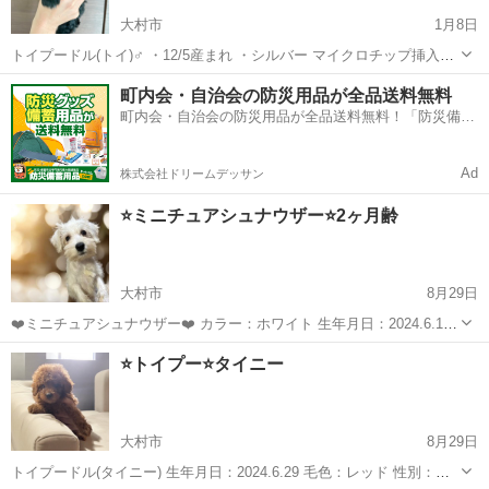
大村市
1月8日
トイプードル(トイ)♂ ・12/5産まれ ・シルバー マイクロチップ挿入、
6種ワクチン接種状態での引き渡しになります。 格安での販売になり
長崎
大村市
ペット
格安
町内会・自治会の防災用品が全品送料無料
ますので、気になる方はご連絡ください。
町内会・自治会の防災用品が全品送料無料！「防災備蓄
用品ドットコム」
Ad
株式会社ドリームデッサン
⭐️ミニチュアシュナウザー⭐️2ヶ月齢
大村市
8月29日
❤️ミニチュアシュナウザー❤️ カラー：ホワイト 生年月日：2024.6.14
性別：メス 大人しく、人懐っこくてモエモエです⭐️ お引き渡し時 マイ
長崎
大村市
ペットショップ
⭐️トイプー⭐️タイニー
クロチップ挿入完了 ワクチン(5種)接種完了 血統書はご希望の際発行
...
大村市
8月29日
トイプードル(タイニー) 生年月日：2024.6.29 毛色：レッド 性別：オ