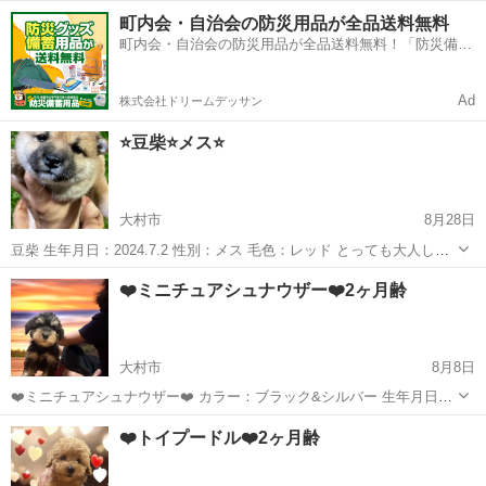
ス 元気いっぱいの男の子です❤️ お引き渡し時 ・ワクチン接種済み(6
長崎
大村市
ペットショップ
格安
町内会・自治会の防災用品が全品送料無料
種) ・マイクロチップ挿入済み ・血統書(発行申請中) 格安での販売に
町内会・自治会の防災用品が全品送料無料！「防災備蓄
な...
用品ドットコム」
Ad
株式会社ドリームデッサン
⭐️豆柴⭐️メス⭐️
大村市
8月28日
豆柴 生年月日：2024.7.2 性別：メス 毛色：レッド とっても大人しく
て可愛い女の子です🩷 引き渡し時、お渡しする物 ・マイクロチップ証
長崎
大村市
ペットショップ
格安
❤️ミニチュアシュナウザー❤️2ヶ月齢
明 ・ワクチン接種証明(6種) ・血統書(発行中) パテラが2あります。 2
な...
大村市
8月8日
❤️ミニチュアシュナウザー❤️ カラー：ブラック&シルバー 生年月日：
2024/6/11 性別：オス とっても大人しく、人懐っこくて可愛いです⭐️
長崎
大村市
ペットショップ
❤️トイプードル❤️2ヶ月齢
お引き渡し時 マイクロチップ挿入完了 ワクチン(5種)接種完了 血統書
は...