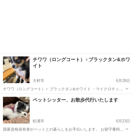
チワワ（ロングコート）♀ブラックタン&ホワ
イト
大村市
6月28日
チワワ（ロングコート）♀ ブラックタン&ホワイト ・マイクロチップ
・ワクチン接種 ・血統書 全て込みで14万5000円
長崎
大村市
犬
ペットシッター、お散歩代行いたします
松浦市
6月23日
国家資格保有者がペットとの暮らしをお手伝いします。 お留守番時の