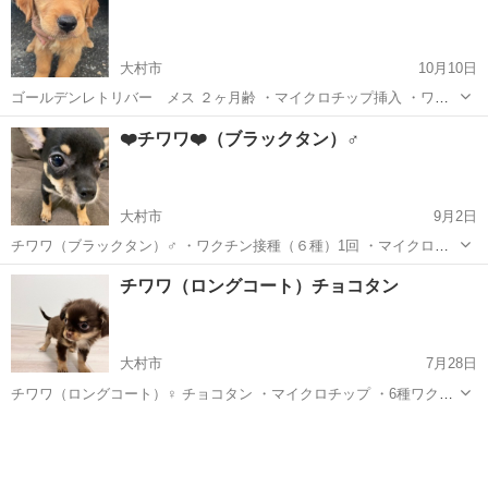
大村市
10月10日
ゴールデンレトリバー メス ２ヶ月齢 ・マイクロチップ挿入 ・ワク
チン接種(6種) ・血統書(発行中) 全て込みで15万‼️‼️
長崎
大村市
犬
❤️チワワ❤️（ブラックタン）♂
大村市
9月2日
チワワ（ブラックタン）♂ ・ワクチン接種（６種）1回 ・マイクロチ
ップ装着 ・血統書（発行中） 全て込みの価格です‼️ 是非お問い合わせ
長崎
大村市
犬
チワワ（ロングコート）チョコタン
下さい☺️
大村市
7月28日
チワワ（ロングコート）♀ チョコタン ・マイクロチップ ・6種ワクチ
ン ・血統書 全て込みです😊 夏休み限定価格‼️
長崎
大村市
犬