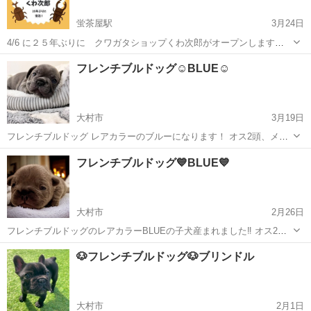
蛍茶屋駅
3月24日
4/6 に２５年ぶりに クワガタショップくわ次郎がオープンします
😎 4/6 4/7はオープンでは様々なイベントを計画しています ヘラク
長崎
長崎市
蛍茶屋駅
その他
クワガタ
フレンチブルドッグ☺️BLUE☺️
レスオオカブトた写真も取れますので 皆様のお越しをお待ち致しま
す👍 先着１５名様へのプレ...
大村市
3月19日
フレンチブルドッグ レアカラーのブルーになります！ オス2頭、メス4
頭 2024.2.9生まれ 引き渡し時期 2024.4.5以降 引き渡し時、ワクチン
長崎
大村市
ペットショップ
フレンチブルドッグ
フレンチブルドッグ💙BLUE💙
接種とマイクロチップ挿入済 価格 オス40万 メス45万 お問い合わ
せ...
大村市
2月26日
フレンチブルドッグのレアカラーBLUEの子犬産まれました‼️ オス2
頭、メス4頭 2024.2.9 生まれ ペットショップなどでは手に入らないレ
長崎
大村市
ペットショップ
フレンチブルドッグ
🐶フレンチブルドッグ🐶ブリンドル
アカラーになります😊引き渡し時期は4/5以降、ワクチン接種、マイク
ロチップ装着...
大村市
2月1日