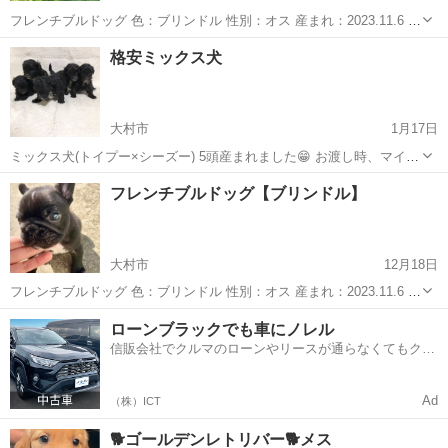
フレンチブルドッグ 色：ブリンドル 性別：オス 産まれ：2023.11.6 お
引き渡しの際にワクチン接種証明、マイクロチップ証明書、血統書、
長崎
大村市
ペットショップ
フレンチブルドッグ
格安ミックス犬
現在与えているドッグフード半年分を差し上げます。(血統書は発行致
しますので間に合わ...
大村市
1月17日
ミックス犬(トイプー×シーズー) 5頭産まれました😁 お渡し時、マイク
ロチップ、6種ワクチン接種済み ・オス8万 ・メス10万 是非お問い合
長崎
大村市
ペットショップ
格安
フレンチブルドッグ【ブリンドル】
わせ下さい！
大村市
12月18日
フレンチブルドッグ 色：ブリンドル 性別：オス 産まれ：2023.11.6 お
引き渡しの際にワクチン接種証明、マイクロチップ証明書、血統書、
長崎
大村市
犬
フレンチブルドッグ
ローンブラックでも車にノレル
現在与えているドッグフード半年分を差し上げます。(血統書は発行致
信販会社でクルマのローンやリースが通らなくてもクル
しますので間に合わ...
マをご利用いただけるサービスがあります！
Ad
（株）ICT
🐕ゴールデンレトリバー🐕メス