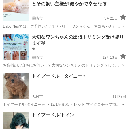
とその飼い主様が 健やかで幸せな毎…
長崎市
3月21日
BabyPlusでは、ご予約いただいたベビーワンちゃん・ネコちゃんとの
ご対面やお迎えを全国のペットプラスでおこなっています。 ペットプ
長崎
長崎市
ペットショップ
インスタ
大切なワンちゃんの出張トリミング受け賜り
ラスでは、健康診断による健康管理や安全管理だけでなく、お迎えい
ます🐶
ただいてからも飼い主様、ワ...
長崎市
12月13日
お客様のご自宅にお伺いして大切なワンちゃんのトリミングをしてお
ります。 色んなご事情によりサロンへ連れて行けない方など是非一度
長崎
長崎市
ペットサービス
トリミング
トイプードル タイニー♀
ご相談だけでもご連絡お待ちしております✨ 動物病院トリマーもして
おりますので、病気などでトリミ...
大村市
1月27日
トイプードル(タイニー)♀ ・12/1産まれ ・レッド マイクロチップ挿
入、6種ワクチン接種状態での引き渡しです。 格安での販売ですの
長崎
大村市
ペットショップ
格安
トイプードル(トイ)♂
で、気になる方はご連絡下さい。