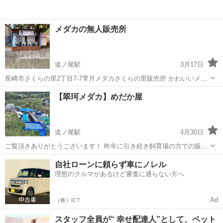
メダカの無人販売所
道ノ尾駅
3月17日
長崎市さくらの里2丁目7-7雫月メダカさくらの里販売所 かわいいメダ
カをあなたの手に✨
長崎
長崎市
道ノ尾駅
その他のペット
メダカ
【翠珂メダカ】めだか屋
道ノ尾駅
4月30日
ご覧頂きありがとうございます！ 昨年に引き続き飼育場の方での販売
も開始致します。 当店は最新のメダカから人気種など様々取り扱って
長崎
長崎市
道ノ尾駅
ペット
メダカ
自社ローンに頼らず車にノレル
おります。 また有名ブリーダーさんのブリード個体などもご連絡頂け
理想のクルマがあるけど審査に通らない方へ
れば販売可能です。 ハイビ...
Ad
（株）ICT
スタッフ全員が“ 幸せ配達人”として、ペット