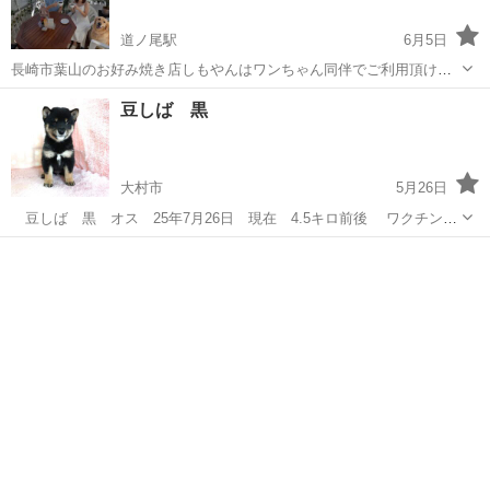
道ノ尾駅
6月5日
長崎市葉山のお好み焼き店しもやんはワンちゃん同伴でご利用頂けま
す。 「愛犬と一緒にお食事ができるお店をお探しの方へ。 テラス席限
長崎
長崎市
道ノ尾駅
ペットサービス
豆しば 黒
定ですが、ワンちゃん同伴でご利用いただけます。」 営業時間 １１:
３０〜１４:００ １７:３０〜...
大村市
5月26日
豆しば 黒 オス 25年7月26日 現在 4.5キロ前後 ワクチン
4回 マイクロチップ 狂犬病 格安でお譲りします。
長崎
大村市
ペットショップ
格安