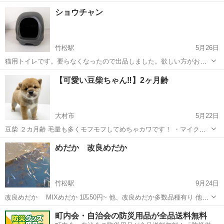
お世話はもちろん、お散歩代行も行います。 料金表 お留守番のお世話
長崎
松浦市
ペットサービス
ペットシッター
ショウチャン
(1日1回のお伺い) 犬・猫・その他動物2匹まで 30分2500円 犬・猫・そ
の他動物2...
竹松駅
5月26日
猫用トイレです。要らなくなったので出品しました。欲しい方がおら
れれば、夕方以降にでも連絡と思います。
長崎
大村市
竹松駅
ペット用品
【可愛い豆柴ちゃん‼️】2ヶ月齢
大村市
5月22日
豆柴 ２カ月齢 毛量も多くモフモフしてめちゃカワです！ ・マイクロ
チップ装着済み ・ワクチン接種済み ・血統書（発行中）
長崎
大村市
犬
めだか 改良めだか
竹松駅
9月24日
改良めだか MIXめだか 1匹50円~ 他、改良めだか多数品種有り 他、
餌、PSB、ZENDAMAも販売中 訪問は事前に問い合わせよろしくお願
長崎
大村市
竹松駅
ペット
めだか
町内会・自治会の防災用品が全品送料無料
いいたします🙇