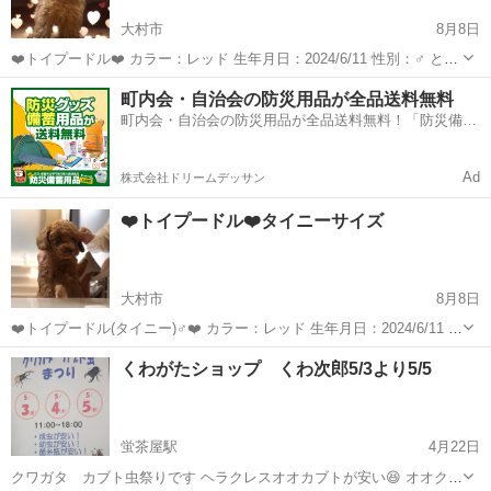
大村市
8月8日
❤️トイプードル❤️ カラー：レッド 生年月日：2024/6/11 性別：♂ とっ
ても大人しく、トイレトレーニングも順調です⭐️ お引き渡し時 マイク
長崎
大村市
ペットショップ
町内会・自治会の防災用品が全品送料無料
ロチップ挿入完了 ワクチン(5種)接種完了 血統書はご希望の際発行 ...
町内会・自治会の防災用品が全品送料無料！「防災備蓄
用品ドットコム」
Ad
株式会社ドリームデッサン
❤️トイプードル❤️タイニーサイズ
大村市
8月8日
❤️トイプードル(タイニー)♂❤️ カラー：レッド 生年月日：2024/6/11 性
別：♂ 小柄でとっても可愛くて大人しいトイプーです。 お手頃な価格
長崎
大村市
ペットショップ
くわがたショップ くわ次郎5/3より5/5
で販売中です🐶 お引き渡し時 マイクロチップ挿入完了 ワクチン(5種...
蛍茶屋駅
4月22日
クワガタ カブト虫祭りです ヘラクレスオオカブトが安い😆 オオクワ