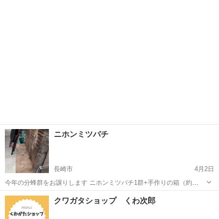
ガタが安い😆 飼育用品が安い😆 ゴールデンウィークはくわ次郎にご
長崎
長崎市
蛍茶屋駅
その他のペット
クワガタ
来店すると良いこと有るかも🤓
ニホンミツバチ
長崎市
4月2日
今年の分蜂群をお譲りします ニホンミツバチ1群+手作りの箱（約
30cmX30cm）合計20000円です。取りに来られる方でお願いします。
長崎
長崎市
その他のペット
クワガタショップ くわ次郎
お取引後の保証はできませんので 2km以上離れていることが条件にな
ります ノークレーム...