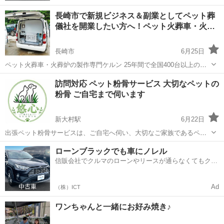
長崎市で新規ビジネス＆副業としてペット葬
儀社を開業したい方へ！ペット火葬車・火…
長崎市
6月25日
ペット火葬車・火葬炉の製作専門ケルン 25年間で全国400台以上の製
作販売実績がある安心安全のペット火葬車。 訪問ペット葬儀を行う為
長崎
長崎市
ペット
葬儀社
訪問対応 ペット粉骨サービス 大切なペットの
のペット火葬炉の製作販売店！ https://cerun.jp/ 長崎市でペ...
粉骨 ご自宅まで伺います
新大村駅
6月22日
出張ペット粉骨サービスは、ご自宅へ伺い、大切なご家族であるペッ
トちゃんのご遺骨を丁寧に粉骨するサービスです。ペット火葬後のご
長崎
大村市
新大村駅
ペットサービス
フェレット
ローンブラックでも車にノレル
遺骨をパウダー状にすることで、骨壺を小さくしたい方や、自宅供
信販会社でクルマのローンやリースが通らなくてもクル
養・納骨・散骨を検討されている方にご利用...
マをご利用いただけるサービスがあります！
Ad
（株）ICT
ワンちゃんと一緒にお好み焼き♪