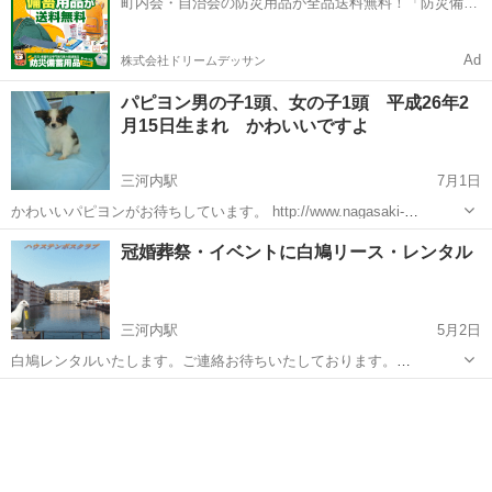
町内会・自治会の防災用品が全品送料無料！「防災備蓄
用品ドットコム」
Ad
株式会社ドリームデッサン
パピヨン男の子1頭、女の子1頭 平成26年2
月15日生まれ かわいいですよ
三河内駅
7月1日
かわいいパピヨンがお待ちしています。 http://www.nagasaki-
hato.net/pi-tikupa-tiku/index.html 事業者の氏名又は名称 株式会社東
長崎
佐世保市
三河内駅
ペットショップ
冠婚葬祭・イベントに白鳩リース・レンタル
光テクノ 代表取締役 田中和美 ...
三河内駅
5月2日
白鳩レンタルいたします。ご連絡お待ちいたしております。
http://www.nagasaki-hato.net/pi-tikupa-tiku/index.html 事業者の氏名又
長崎
佐世保市
三河内駅
その他のペット
白鳩
は名称 株式会社東光テクノ 代表...