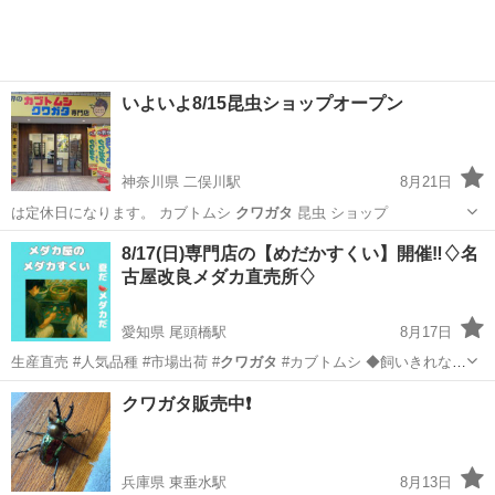
いよいよ8/15昆虫ショップオープン
神奈川県 二俣川駅
8月21日
は定休日になります。 カブトムシ
クワガタ
昆虫 ショップ
神奈川
横浜市
二俣川駅
ペットショップ
8/17(日)専門店の【めだかすくい】開催‼️♢名
古屋改良メダカ直売所♢
愛知県 尾頭橋駅
8月17日
生産直売 #人気品種 #市場出荷 #
クワガタ
#カブトムシ ◆飼いきれなく
な…
愛知
名古屋市
尾頭橋駅
その他のペット
めだか
クワガタ販売中❗️
兵庫県 東垂水駅
8月13日