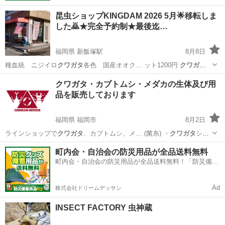
昆虫ショップKINGDAM 2026 5月🌟移転しま
した🙇★完全予約制★最後迄…
福岡県 新飯塚駅
8月8日
種血統 ニジイロ
クワガタ
各色 国産オオク… ット1200円
クワガタ
マット微粒子12…
福岡
飯塚市
新飯塚駅
ペットショップ
クワガタ
クワガタ・カブトムシ・メダカの生体及び用
品を販売しております
福岡県 福岡市
8月2日
ラインショップで
クワガタ
、カブトムシ、メ… (菌糸) ・
クワガタ
ショ
ップMD (… します。
クワガタ
カブトムシ メ…
福岡
福岡市
その他
クワガタ
町内会・自治会の防災用品が全品送料無料
町内会・自治会の防災用品が全品送料無料！「防災備蓄
用品ドットコム」
Ad
株式会社ドリームデッサン
INSECT FACTORY 虫神蔵