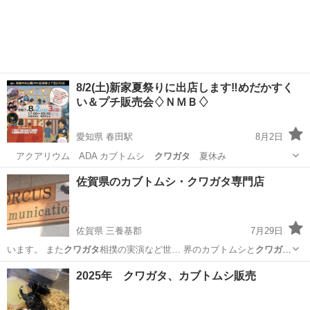
8/2(土)新家夏祭りに出店します‼️めだかすく
い＆プチ販売会♢ＮＭＢ♢
愛知県 春田駅
8月2日
アクアリウム ADA カブトムシ
クワガタ
夏休み
愛知
名古屋市
春田駅
その他のペット
めだか
佐賀県のカブトムシ・クワガタ専門店
佐賀県 三養基郡
7月29日
います。 また
クワガタ
相撲の実演など世… 界のカブトムシと
クワガタ
が大集合します！… カブトムシや
クワガタ
の生体や幼虫を取… ------
佐賀
三養基郡
その他のペット
クワガタ
2025年 クワガタ、カブトムシ販売
クワガタ
・カブトムシ専門…