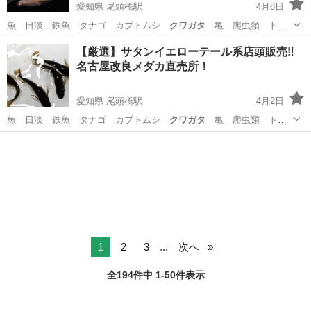
愛知県 尾頭橋駅
4月8日
魚 日淡 鉄魚 タナゴ カブトムシ
クワガタ
亀 爬虫類 トカ
ゲ 海水魚 熱帯魚…
愛知
名古屋市
尾頭橋駅
その他のペット
メダカ
【厳選】サタンイエローテール系店頭販売‼️
名古屋改良メダカ直売所！
愛知県 尾頭橋駅
4月2日
魚 日淡 鉄魚 タナゴ カブトムシ
クワガタ
亀 爬虫類 トカ
ゲ 海水魚 熱帯魚…
愛知
名古屋市
尾頭橋駅
ペット
メダカ
1
2
3
...
次へ
全194件中 1-50件表示