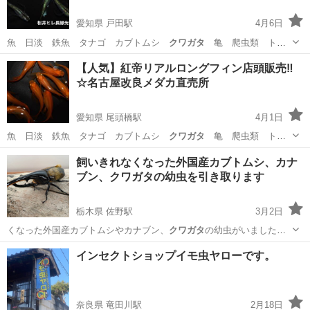
愛知県 戸田駅
4月6日
魚 日淡 鉄魚 タナゴ カブトムシ
クワガタ
亀 爬虫類 トカ
ゲ 海水魚 熱帯魚…
愛知
名古屋市
戸田駅
その他のペット
メダカ
【人気】紅帝リアルロングフィン店頭販売‼️
☆名古屋改良メダカ直売所
愛知県 尾頭橋駅
4月1日
魚 日淡 鉄魚 タナゴ カブトムシ
クワガタ
亀 爬虫類 トカ
ゲ 海水魚 熱帯魚…
愛知
名古屋市
尾頭橋駅
その他のペット
メダカ
飼いきれなくなった外国産カブトムシ、カナ
ブン、クワガタの幼虫を引き取ります
栃木県 佐野駅
3月2日
くなった外国産カブトムシやカナブン、
クワガタ
の幼虫がいました
ら、まとめて引き取ら…
栃木
佐野市
佐野駅
その他
クワガタ
インセクトショップイモ虫ヤローです。
奈良県 竜田川駅
2月18日