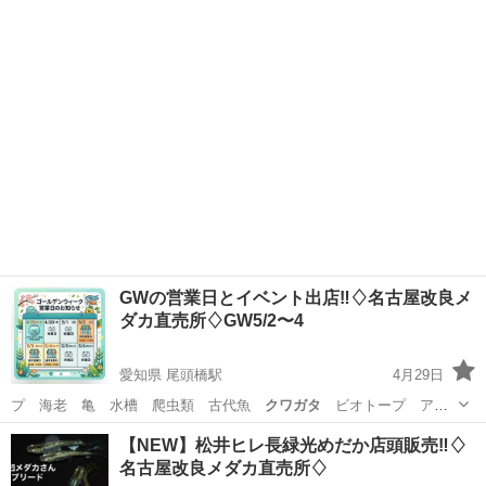
ゲ 海水魚 熱帯魚…
愛知
名古屋市
尾頭橋駅
その他のペット
メダカ
GWの営業日とイベント出店‼️♢名古屋改良メ
ダカ直売所♢GW5/2〜4
愛知県 尾頭橋駅
4月29日
プ 海老 亀 水槽 爬虫類 古代魚
クワガタ
ビオトープ アク
アリウム 水槽
愛知
名古屋市
尾頭橋駅
その他のペット
メダカ
【NEW】松井ヒレ長緑光めだか店頭販売‼️♢
名古屋改良メダカ直売所♢