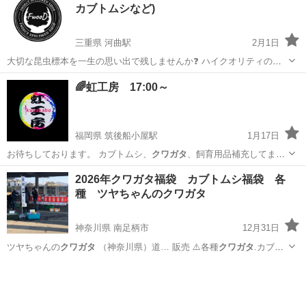
カブトムシなど)
三重県 河曲駅
2月1日
大切な昆虫標本を一生の思い出で残しませんか❓ ハイクオリティの作
品を提供出来るように日々取り組んでいます Instagramでも作品をご
三重
鈴鹿市
河曲駅
その他
クワガタ
🌈虹工房 17:00～
紹介しています！ 美しい！綺麗！かっこいいを目指そう！ 各種お問い
合わせ先は、0805...
福岡県 筑後船小屋駅
1月17日
お待ちしております。 カブトムシ、
クワガタ
、飼育用品補充してま
す。
福岡
筑後市
筑後船小屋駅
その他のペット
クワガタ
2026年クワガタ福袋 カブトムシ福袋 各
種 ツヤちゃんのクワガタ
神奈川県 南足柄市
12月31日
ツヤちゃんの
クワガタ
（神奈川県）道… 販売 ⚠️各種
クワガタ
.カブト
ムシ福袋… 能勢YG血統オオ
クワガタ
②ツシマヒラ… タ
クワガタ
③ア
神奈川
南足柄市
その他のペット
クワガタ
マミヒラ… タ
クワガタ
④スジブトヒ… ラタ
クワガタ
⑤サキシマヒ…
ラタ...