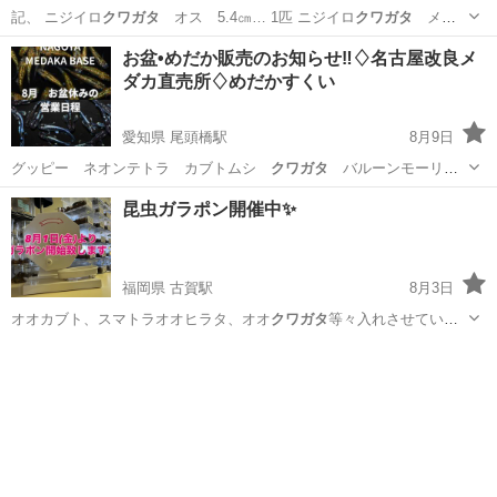
記、 ニジイロ
クワガタ
オス 5.4㎝… 1匹 ニジイロ
クワガタ
メ
ス レッド系… 。 夏にはオオ
クワガタ
が変えると思いま…
兵庫
神戸市
東垂水駅
その他
クワガタ
お盆•めだか販売のお知らせ‼️♢名古屋改良メ
ダカ直売所♢めだかすくい
愛知県 尾頭橋駅
8月9日
グッピー ネオンテトラ カブトムシ
クワガタ
バルーンモーリ
ー 鉄魚
愛知
名古屋市
尾頭橋駅
その他のペット
めだか
昆虫ガラポン開催中✨
福岡県 古賀駅
8月3日
オオカブト、スマトラオオヒラタ、オオ
クワガタ
等々入れさせていた
だいております😆 …
福岡
古賀市
古賀駅
その他のペット
お客様