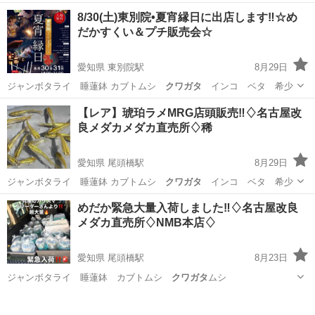
少 オカメ ウロコ…
愛知
名古屋市
東別院駅
その他のペット
メダカ
8/30(土)東別院•夏宵縁日に出店します‼️☆め
だかすくい＆プチ販売会☆
愛知県 東別院駅
8月29日
ジャンボタライ 睡蓮鉢 カブトムシ
クワガタ
インコ ベタ 希少
愛知
名古屋市
東別院駅
その他のペット
メダカ
【レア】琥珀ラメMRG店頭販売‼️♢名古屋改
良メダカメダカ直売所♢稀
愛知県 尾頭橋駅
8月29日
ジャンボタライ 睡蓮鉢 カブトムシ
クワガタ
インコ ベタ 希少
愛知
名古屋市
尾頭橋駅
その他のペット
メダカ
めだか緊急大量入荷しました‼️♢名古屋改良
メダカ直売所♢NMB本店♢
愛知県 尾頭橋駅
8月23日
ジャンボタライ 睡蓮鉢 カブトムシ
クワガタ
ムシ
愛知
名古屋市
尾頭橋駅
その他のペット
メダカ