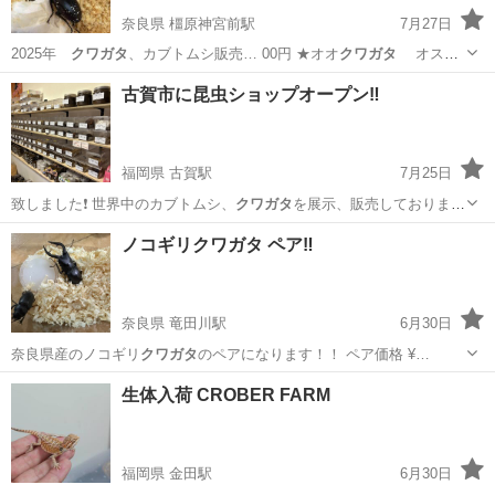
奈良県 橿原神宮前駅
7月27日
2025年
クワガタ
、カブトムシ販売… 00円 ★オオ
クワガタ
オス
メス … て！ ★ヒラタ
クワガタ
★ノコギリ…
クワガタ
★コ
奈良
橿原市
橿原神宮前駅
その他
クワガタ
古賀市に昆虫ショップオープン‼️
福岡県 古賀駅
7月25日
致しました❗️ 世界中のカブトムシ、
クワガタ
を展示、販売しております
✨ ヘラクレ…
福岡
古賀市
古賀駅
その他のペット
クワガタ
ノコギリクワガタ ペア‼️
奈良県 竜田川駅
6月30日
奈良県産のノコギリ
クワガタ
のペアになります！！ ペア価格 ¥…
奈良
生駒郡
竜田川駅
ペットサービス
生体入荷 CROBER FARM
福岡県 金田駅
6月30日