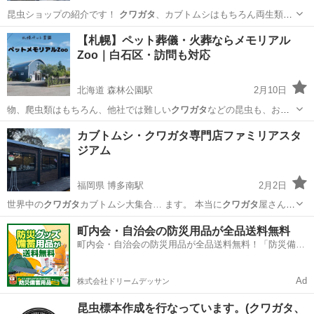
昆虫ショップの紹介です！
クワガタ
、カブトムシはもちろん両生類、
奇蟲な…
奈良
生駒郡
竜田川駅
ペットショップ
クワガタ
【札幌】ペット葬儀・火葬ならメモリアル
Zoo｜白石区・訪問も対応
北海道 森林公園駅
2月10日
物、爬虫類はもちろん、他社では難しい
クワガタ
などの昆虫も、お遺
灰を綺麗に残すこと…
北海道
札幌市
森林公園駅
葬儀
小動物
カブトムシ・クワガタ専門店ファミリアスタ
ジアム
福岡県 博多南駅
2月2日
世界中の
クワガタ
カブトムシ大集合… ます。 本当に
クワガタ
屋さん？
と思うよ…
福岡
那珂川市
博多南駅
その他のペット
クワガタ
町内会・自治会の防災用品が全品送料無料
町内会・自治会の防災用品が全品送料無料！「防災備蓄
用品ドットコム」
Ad
株式会社ドリームデッサン
昆虫標本作成を行なっています。(クワガタ、