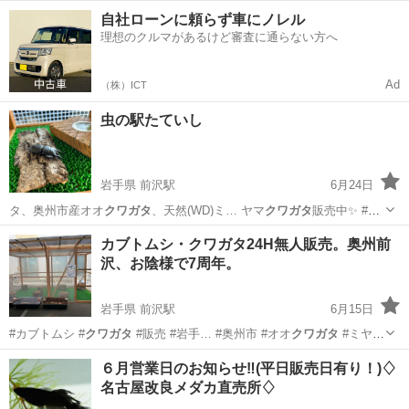
オス単 タウル… スヒラタ
クワガタ
ペア パラワン… オオヒラタ
クワ
岩手
奥州市
前沢駅
その他
クワガタ
自社ローンに頼らず車にノレル
ガタ
ペア を店頭に… ＃カブトムシ ＃
クワガタ
＃販売 ＃岩手…
理想のクルマがあるけど審査に通らない方へ
Ad
（株）ICT
虫の駅たていし
岩手県 前沢駅
6月24日
タ、奥州市産オオ
クワガタ
、天然(WD)ミ… ヤマ
クワガタ
販売中✨ #
カ… ブトムシ #
クワガタ
#販売 #岩手…
岩手
奥州市
前沢駅
その他のペット
クワガタ
カブトムシ・クワガタ24H無人販売。奥州前
沢、お陰様で7周年。
岩手県 前沢駅
6月15日
#カブトムシ #
クワガタ
#販売 #岩手… #奥州市 #オオ
クワガタ
#ミヤマ
クワガ… タ #ヒラタ
クワガタ
#外国産クワガ…
岩手
奥州市
前沢駅
その他
クワガタ
６月営業日のお知らせ‼️(平日販売日有り！)♢
名古屋改良メダカ直売所♢