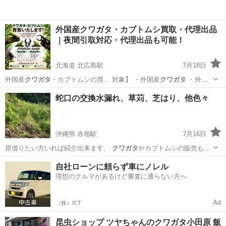
外国産クワガタ・カブトムシ買取・代理出品
｜夜間引取対応・代理出品も可能！
北海道 北広島駅
7月18日
外国産
クワガタ
・カブトムシの買… 対象】 ・外国産
クワガタ
・外国
産カブト…
北海道
北広島市
北広島駅
その他
クワガタ
蛇口の交換水漏れ、草苅、芝はり、他色々
沖縄県 赤嶺駅
7月16日
原借りたい方いれば紹介出来ます、
クワガタ
やカブトムシの販売もし
てます、 あ…
沖縄
糸満市
赤嶺駅
その他
草刈
自社ローンに頼らず車にノレル
理想のクルマがあるけど審査に通らない方へ
Ad
（株）ICT
昆虫ショップ ツヤちゃんのクワガタ小田原 飯