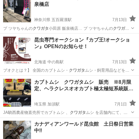
泉橋店
神奈川県 五百羅漢駅
7月13日
プ ツヤちゃんの
クワガタ
小田原 飯泉橋店… プ ツヤちゃんの
クワガタ
を2026年7月… プ ツヤちゃんの
クワガタ
小田原飯泉橋店 … 能勢YG血
神奈川
小田原市
五百羅漢駅
その他のペット
クワガタ
昆虫専門オークション『カブ王!オークショ
統オオ
クワガタ
②ツシマヒラ… タ
クワガタ
③アマミヒラ… タ
クワガ
ン』OPENのお知らせ！
タ
④ス...
北海道 中の島駅
7月13日
ブオクとは？】 全国のカブトムシ・
クワガタ
ムシ・飼育用品などを出
品・落札できる…
北海道
札幌市
中の島駅
その他
オークション
カブトムシ クワガタムシ 販売 ※8月限
定、ヘラクレスオオカブト極太極短系統販…
埼玉県 加須駅
7月1日
JA騎西農産物直売所でカブトムシ 、
クワガタ
ムシ を店舗内にて、お
手頃価格で販売…
埼玉
加須市
加須駅
その他
メダカ
カナディアンワールド昆虫館 土日祭日営業
中‼️