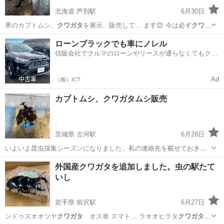
北海道 芦別駅
6月30日
界のカブトムシ、
クワガタ
を展示、販売して… ます😊 今は必ず
クワガ
タ
が当たる￥500…
北海道
芦別市
芦別駅
その他
クワガタ
ローンブラックでも車にノレル
信販会社でクルマのローンやリースが通らなくてもクル
マをご利用いただけるサービスがあります！
Ad
（株）ICT
カブトムシ、クワガタムシ販売
茨城県 古河駅
6月28日
いよいよ昆虫採集シーズンになりました。私の連絡先を載せておきま
すので、昆虫欲しい方は是非お問い合わせください。郵送は行ってい
茨城
古河市
古河駅
その他
外国産クワガタを追加しました。虫の駅たて
ません。直接のお取り引き限定でお願いします。また、昆虫採集に行
いし
きたいファミリー層の方も同時募集してい...
岩手県 前沢駅
6月27日
ンドゥスオオツヤ
クワガタ
オス単 スマト… ラオオヒラタ
クワガタ