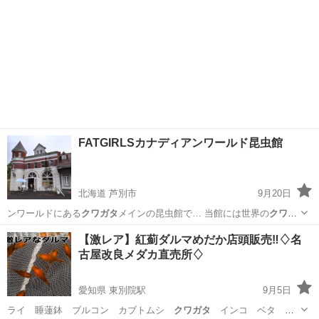
FATGIRLSカナディアンワールド昆虫館
北海道 芦別市
9月20日
ンワールドにある
クワガタ
メインの昆虫館で… 当館には世界の
クワガ
タ
、カブトムシがい… 館大人気の世界の
クワガタ
バトル動画はこち…
北海道
芦別市
ペットショップ
クワガタ
【激レア】紅薊ダルマめだか店頭販売‼️♢名
古屋改良メダカ直売所♢
愛知県 東別院駅
9月5日
ライ 睡蓮鉢 ブルコン カブトムシ
クワガタ
インコ ベタ 希