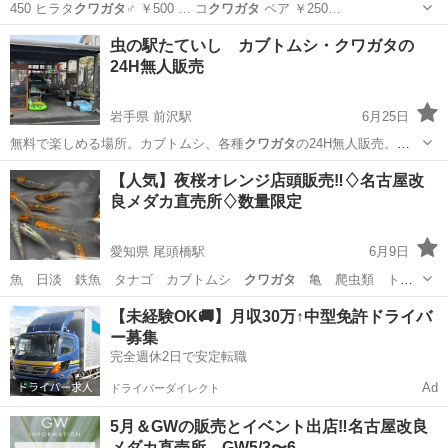
450 ヒラタ
クワガタ
♂️ ￥500 … コ
クワガタ
ペア ￥250…
福岡
田川郡
金田駅
ペットショップ
虫の駅たていし カブトムシ・クワガタの
24H無人販売
フトアゴヒゲトカゲ
岩手県 前沢駅
6月25日
無料で楽しめる場所。カブトムシ、各種
クワガタ
の24H無人販売。昨
年までと多少シス…
岩手
奥州市
前沢駅
その他
無料
【人気】夜桜オレンジ店頭販売‼️♢名古屋改
良メダカ直売所♢数量限定
愛知県 尾頭橋駅
6月9日
魚 日淡 鉄魚 タナゴ カブトムシ
クワガタ
亀 爬虫類 トカ
ゲ 海水魚 熱帯魚…
愛知
名古屋市
尾頭橋駅
その他のペット
メダカ
【未経験OK🚚】月収30万↑中型免許ドライバ
ー募集
完全週休2日で安定転職
Ad
ドライバーダイレクト
5月＆GWの販売とイベント出店‼️名古屋改良
メダカ直売所 GW5/3〜6