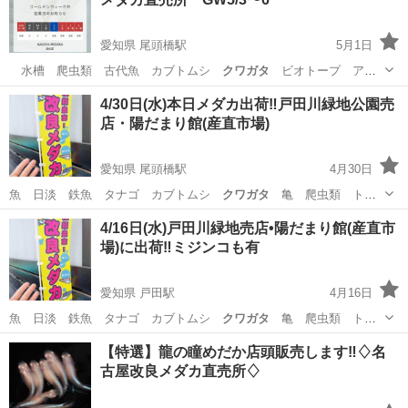
愛知県 尾頭橋駅
5月1日
水槽 爬虫類 古代魚 カブトムシ
クワガタ
ビオトープ アク
アリウム
愛知
名古屋市
尾頭橋駅
その他のペット
メダカ
4/30日(水)本日メダカ出荷‼️戸田川緑地公園売
店・陽だまり館(産直市場)
愛知県 尾頭橋駅
4月30日
魚 日淡 鉄魚 タナゴ カブトムシ
クワガタ
亀 爬虫類 トカ
ゲ 海水魚 熱帯魚…
愛知
名古屋市
尾頭橋駅
その他のペット
メダカ
4/16日(水)戸田川緑地売店•陽だまり館(産直市
場)に出荷‼️ミジンコも有
愛知県 戸田駅
4月16日
魚 日淡 鉄魚 タナゴ カブトムシ
クワガタ
亀 爬虫類 トカ
ゲ 海水魚 熱帯魚…
愛知
名古屋市
戸田駅
その他のペット
メダカ
【特選】龍の瞳めだか店頭販売します‼️♢名
古屋改良メダカ直売所♢