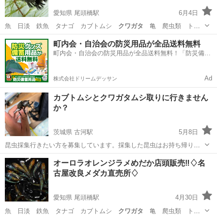
愛知県 尾頭橋駅
6月4日
魚 日淡 鉄魚 タナゴ カブトムシ
クワガタ
亀 爬虫類 トカ
ゲ 海水魚 熱帯魚…
愛知
名古屋市
尾頭橋駅
その他のペット
メダカ
町内会・自治会の防災用品が全品送料無料
町内会・自治会の防災用品が全品送料無料！「防災備蓄
用品ドットコム」
Ad
株式会社ドリームデッサン
カブトムシとクワガタムシ取りに行きません
か？
茨城県 古河駅
5月8日
昆虫採集行きたい方を募集しています。採集した昆虫はお持ち帰りく
ださい👍
茨城
古河市
古河駅
その他
オーロラオレンジラメめだか店頭販売‼️♢名
古屋改良メダカ直売所♢
愛知県 尾頭橋駅
4月30日
魚 日淡 鉄魚 タナゴ カブトムシ
クワガタ
亀 爬虫類 トカ