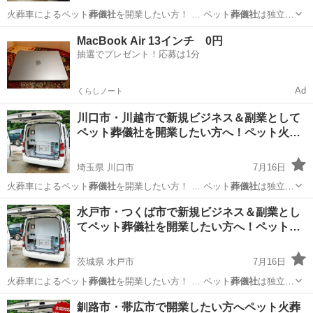
火葬車によるペット
葬儀社
を開業したい方！ … ペット
葬儀社
は独立・
起業をする… す。 ペット
葬儀社
開業サポートとして… ジネスとして
東京
新宿区
ペット
葬儀社
MacBook Air 13インチ 0円
ペット
葬儀社
を開業し、ペット火… ト火葬車を使用した
葬儀社
開業を
抽選でプレゼント！応募は1分
したい方はお…
Ad
くらしノート
川口市・川越市で新規ビジネス＆副業として
ペット葬儀社を開業したい方へ！ペット火…
埼玉県 川口市
7月16日
火葬車によるペット
葬儀社
を開業したい方！ … ペット
葬儀社
は独立・
起業をする… す。 ペット
葬儀社
開業サポートとして… ジネスとして
埼玉
川口市
ペット
水戸市・つくば市で新規ビジネス＆副業とし
ペット
葬儀社
を開業し、ペット火… ト火葬車を使用した
葬儀社
開業を
てペット葬儀社を開業したい方へ！ペット…
したい方はお…
茨城県 水戸市
7月16日
火葬車によるペット
葬儀社
を開業したい方！ … ペット
葬儀社
は独立・
起業をする… す。 ペット
葬儀社
開業サポートとして… ジネスとして
茨城
水戸市
ペット
葬儀社
釧路市・帯広市で開業したい方へペット火葬
ペット
葬儀社
を開業し、ペット火… ト火葬車を使用した
葬儀社
開業を