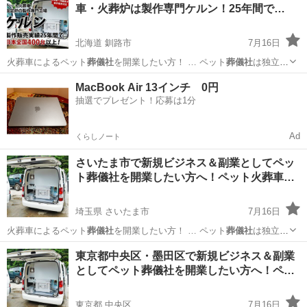
車・火葬炉は製作専門ケルン！25年間で…
したい方はお…
北海道 釧路市
7月16日
火葬車によるペット
葬儀社
を開業したい方！ … ペット
葬儀社
は独立・
起業をする… す。 ペット
葬儀社
開業サポートとして… ト火葬車を使
北海道
釧路市
ペット
葬儀社
MacBook Air 13インチ 0円
用した
葬儀社
開業をしたい方はお…
抽選でプレゼント！応募は1分
Ad
くらしノート
さいたま市で新規ビジネス＆副業としてペッ
ト葬儀社を開業したい方へ！ペット火葬車…
埼玉県 さいたま市
7月16日
火葬車によるペット
葬儀社
を開業したい方！ … ペット
葬儀社
は独立・
起業をする… す。 ペット
葬儀社
開業サポートとして… ジネスとして
埼玉
さいたま市
ペット
東京都中央区・墨田区で新規ビジネス＆副業
ペット
葬儀社
を開業し、ペット火… ト火葬車を使用した
葬儀社
開業を
としてペット葬儀社を開業したい方へ！ペ…
したい方はお…
東京都 中央区
7月16日