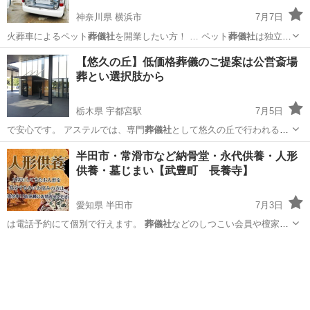
神奈川県 横浜市
7月7日
火葬車によるペット
葬儀社
を開業したい方！ … ペット
葬儀社
は独立・
起業をする… す。 ペット
葬儀社
開業サポートとして… ジネスとして
神奈川
横浜市
ペット
葬儀社
【悠久の丘】低価格葬儀のご提案は公営斎場
ペット
葬儀社
を開業し、ペット火… ト火葬車を使用した
葬儀社
開業を
葬とい選択肢から
したい方はお…
栃木県 宇都宮駅
7月5日
で安心です。 アステルでは、専門
葬儀社
として悠久の丘で行われる葬
儀形態の全て…
栃木
宇都宮市
宇都宮駅
葬儀
葬儀社
半田市・常滑市など納骨堂・永代供養・人形
供養・墓じまい【武豊町 長養寺】
愛知県 半田市
7月3日
は電話予約にて個別で行えます。
葬儀社
などのしつこい会員や檀家の
勧誘はありま…
愛知
半田市
冠婚葬祭
納骨堂