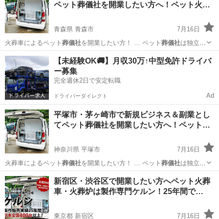
ペット葬儀社を開業したい方へ！ペット火…
青森県 青森市
7月16日
火葬車によるペット
葬儀社
を開業したい方！ … ペット
葬儀社
は独立・
起業をする… す。 ペット
葬儀社
開業サポートとして… ジネスとして
青森
青森市
ペット
葬儀社
【未経験OK🚚】月収30万↑中型免許ドライバ
ペット
葬儀社
を開業し、ペット火… ト火葬車を使用した
葬儀社
開業を
ー募集
したい方はお…
完全週休2日で安定転職
Ad
ドライバーダイレクト
平塚市・茅ヶ崎市で新規ビジネス＆副業とし
てペット葬儀社を開業したい方へ！ペット…
神奈川県 平塚市
7月16日
火葬車によるペット
葬儀社
を開業したい方！ … ペット
葬儀社
は独立・
起業をする… す。 ペット
葬儀社
開業サポートとして… ジネスとして
神奈川
平塚市
ペット
新宿区・渋谷区で開業したい方へペット火葬
ペット
葬儀社
を開業し、ペット火… ト火葬車を使用した
葬儀社
開業を
車・火葬炉は製作専門ケルン！25年間で…
したい方はお…
東京都 新宿区
7月16日