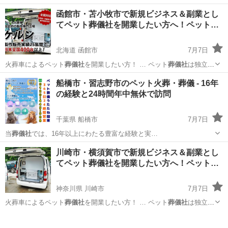
函館市・苫小牧市で新規ビジネス＆副業とし
てペット葬儀社を開業したい方へ！ペット…
北海道 函館市
7月7日
火葬車によるペット
葬儀社
を開業したい方！ … ペット
葬儀社
は独立・
起業をする… す。 ペット
葬儀社
開業サポートとして… ジネスとして
北海道
函館市
ペットサービス
葬儀社
船橋市・習志野市のペット火葬・葬儀 - 16年
ペット
葬儀社
を開業し、ペット火… ト火葬車を使用した
葬儀社
開業を
の経験と24時間年中無休で訪問
したい方はお…
千葉県 船橋市
7月7日
当
葬儀社
では、16年以上にわたる豊富な経験と実…
千葉
船橋市
ペットサービス
小動物
川崎市・横須賀市で新規ビジネス＆副業とし
てペット葬儀社を開業したい方へ！ペット…
神奈川県 川崎市
7月7日
火葬車によるペット
葬儀社
を開業したい方！ … ペット
葬儀社
は独立・
起業をする… す。 ペット
葬儀社
開業サポートとして… ジネスとして
神奈川
川崎市
ペット
葬儀社
ペット
葬儀社
を開業し、ペット火… ト火葬車を使用した
葬儀社
開業を