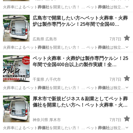
火葬車によるペット
葬儀社
を開業したい方！ … ペット
葬儀社
は独立・
起業をする… す。 ペット
葬儀社
開業サポートとして… ジネスとして
埼玉
上尾市
ペット
葬儀社
広島市で開業したい方へペット火葬車・火葬
ペット
葬儀社
を開業し、ペット火… ト火葬車を使用した
葬儀社
開業を
炉は製作専門ケルン！25年間で全国40…
したい方はお…
広島県 広島市
7月7日
火葬車によるペット
葬儀社
を開業したい方！ … ペット
葬儀社
は独立・
起業をする… ジネスとしてペット
葬儀社
を開業し、ペット火… ト火葬
広島
広島市
ペット
葬儀社
ペット火葬車・火葬炉は製作専門ケルン！25
車を使用した
葬儀社
開業をしたい方はお…
年間で全国400台以上の製作実績！全…
千葉県 八千代市
7月7日
火葬車によるペット
葬儀社
を開業したい方！ … ペット
葬儀社
は独立・
起業をする… す。 ペット
葬儀社
開業サポートとして… ジネスとして
千葉
八千代市
ペット
葬儀社
厚木市で新規ビジネス＆副業としてペット葬
ペット
葬儀社
を開業し、ペット火… ト火葬車を使用した
葬儀社
開業を
儀社を開業したい方へ！ペット火葬車・火…
したい方はお…
神奈川県 厚木市
7月7日
火葬車によるペット
葬儀社
を開業したい方！ … ペット
葬儀社
は独立・