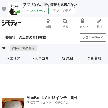
アプリならお得な情報を見逃さない！
インストール
アプリで開く
全国
検索
ログイン
投稿
「葬儀社」の広告の無料掲載
人気キーワード
葬儀社 遺品整理
エリア
カテゴリ
詳細
新着順
MacBook Air 13インチ 0円
抽選でプレゼント！応募は1分