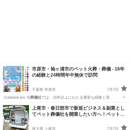
したい方はお…
市原市・袖ヶ浦市のペット火葬・葬儀 - 16年
の経験と24時間年中無休で訪問
千葉県 市原市
7月7日
://utatane.pro 当
葬儀社
では、16年以上にわたる豊富な経験と実…
千葉
市原市
ペット
上尾市・春日部市で新規ビジネス＆副業とし
てペット葬儀社を開業したい方へ！ペット…
埼玉県 上尾市
7月7日