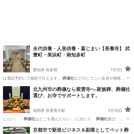
永代供養・人形供養・墓じまい【長養寺】 武
豊町・美浜町・南知多町
愛知県 知多郡
7月3日
は電話予約にて個別で行えます。
葬儀社
などのしつこい会員や檀家の
勧誘はありま…
愛知
知多郡
その他
北九州市の葬儀なら紫雲寺へ-家族葬、葬儀社
選び、お寺でサポートします。
福岡県 筑豊香月駅
6月26日
したい。 ・
葬儀社
はどこを選んだらい… に当たり、
葬儀社
選び、斎
場選び、お… 広告でみた
葬儀社
や、テレビCMで見… た
葬儀社
などに
福岡
北九州市
筑豊香月駅
葬儀
葬儀社
京都市で新規ビジネス＆副業としてペット葬
いきなり… 様のご希望に沿った
葬儀社
を アドバイス・… （※紫雲