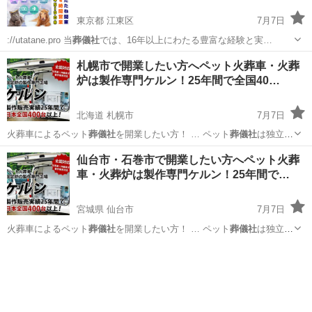
東京都 江東区
7月7日
://utatane.pro 当
葬儀社
では、16年以上にわたる豊富な経験と実…
東京
江東区
ペット
札幌市で開業したい方へペット火葬車・火葬
炉は製作専門ケルン！25年間で全国40…
北海道 札幌市
7月7日
火葬車によるペット
葬儀社
を開業したい方！ … ペット
葬儀社
は独立・
起業をする… ト火葬車を使用した
葬儀社
開業をしたい方はお…
北海道
札幌市
ペット
葬儀社
仙台市・石巻市で開業したい方へペット火葬
車・火葬炉は製作専門ケルン！25年間で…
宮城県 仙台市
7月7日
火葬車によるペット
葬儀社
を開業したい方！ … ペット
葬儀社
は独立・
起業をする… す。 ペット
葬儀社
開業サポートとして… ト火葬車を使
宮城
仙台市
ペット
葬儀社
用した
葬儀社
開業をしたい方はお…