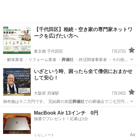
【千代田区】相続・空き家の専門家ネットワ
ークを広げたい方へ
東京都 千代田区
7月27日
・解体業者 ・リフォーム業者 ・
葬儀社
・終活関連事業者 ・その他、
相続…
東京
千代田区
その他
案件
いざという時、困ったら全て僧侶におまかせ
して安心！
大阪府 貝塚駅
7月24日
御布施は十二万円です。 完結葬の加盟
葬儀社
での葬儀込で二七万円で
す。（火葬費用は…
大阪
貝塚市
貝塚駅
葬儀
直葬
MacBook Air 13インチ 0円
抽選でプレゼント！応募は1分
Ad
くらしノート