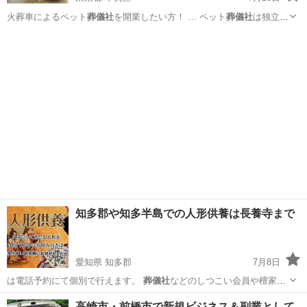
火葬車によるペット
葬儀社
を開業したい方！ … ペット
葬儀社
は独立・
起業をする… す。 ペット
葬儀社
開業サポートとして… ジネスとして
東京
中央区
ペット
葬儀社
ペット
葬儀社
を開業し、ペット火… ト火葬車を使用した
葬儀社
開業を
したい方はお…
知多郡や知多半島での人形供養は長養寺まで
愛知県 知多郡
7月8日
は電話予約にて個別で行えます。
葬儀社
などのしつこい会員や檀家の
勧誘はありま…
愛知
知多郡
その他
納骨堂
高崎市・前橋市で新規ビジネス＆副業として