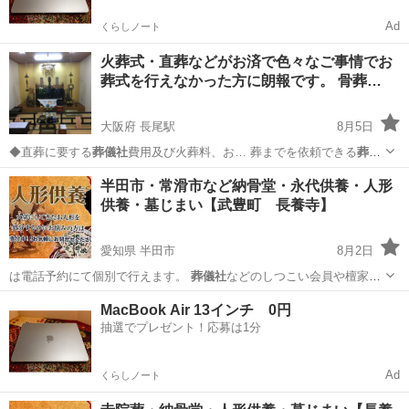
Ad
くらしノート
火葬式・直葬などがお済で色々なご事情でお
葬式を行えなかった方に朗報です。 骨葬…
大阪府 長尾駅
8月5日
◆直葬に要する
葬儀社
費用及び火葬料、お… 葬までを依頼できる
葬儀
社
をご紹介できます …
大阪
枚方市
長尾駅
葬儀
直葬
半田市・常滑市など納骨堂・永代供養・人形
供養・墓じまい【武豊町 長養寺】
愛知県 半田市
8月2日
は電話予約にて個別で行えます。
葬儀社
などのしつこい会員や檀家の
勧誘はありま…
愛知
半田市
その他
納骨堂
MacBook Air 13インチ 0円
抽選でプレゼント！応募は1分
Ad
くらしノート