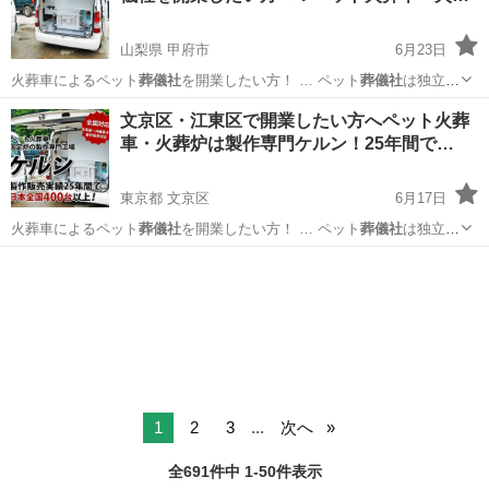
山梨県 甲府市
6月23日
火葬車によるペット
葬儀社
を開業したい方！ … ペット
葬儀社
は独立・
起業をする… ジネスとしてペット
葬儀社
を開業し、ペット火… ト火葬
山梨
甲府市
ペット
葬儀社
文京区・江東区で開業したい方へペット火葬
車を使用した
葬儀社
開業をしたい方はお…
車・火葬炉は製作専門ケルン！25年間で…
東京都 文京区
6月17日
火葬車によるペット
葬儀社
を開業したい方！ … ペット
葬儀社
は独立・
起業をする… す。 ペット
葬儀社
開業サポートとして… ジネスとして
東京
文京区
ペット
葬儀社
ペット
葬儀社
を開業し、ペット火… ト火葬車を使用した
葬儀社
開業を
したい方はお…
1
2
3
...
次へ
全691件中 1-50件表示