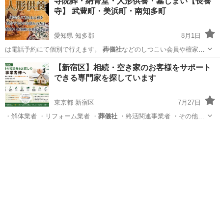
寺院葬・納骨堂・人形供養・墓じまい【長養
寺】 武豊町・美浜町・南知多町
愛知県 知多郡
8月1日
は電話予約にて個別で行えます。
葬儀社
などのしつこい会員や檀家の
勧誘はありま…
愛知
知多郡
葬儀
納骨堂
【新宿区】相続・空き家のお客様をサポート
できる専門家を探しています
東京都 新宿区
7月27日
・解体業者 ・リフォーム業者 ・
葬儀社
・終活関連事業者 ・その他、
相続…
東京
新宿区
その他
お客様