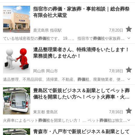
指宿市の葬儀・家族葬・事前相談｜総合葬祭
有限会社大蔵堂
鹿児島県 指宿駅
7月20日
ている地域密着型の
葬儀社
です。 19… 。 指宿市で
葬儀社
や家族葬を
ご検討の…
鹿児島
指宿市
指宿駅
葬儀
遺品整理業者さん、特殊清掃をいたします！
業務提携しませんか！
岡山県 岡山市
7月18日
遺品整理、不用品回収、清掃業、不動産、
葬儀社
、廃棄物業者、便利
屋、リサイクルショッ…
岡山
岡山市
その他
孤独死
豊島区で新規ビジネス＆副業としてペット葬
儀社を開業したい方へ！ペット火葬車・火…
東京都 豊島区
7月16日
火葬車によるペット
葬儀社
を開業したい方！ … ペット
葬儀社
は独立・
起業をする… ジネスとしてペット
葬儀社
を開業し、ペット火… ト火葬
東京
豊島区
ペット
葬儀社
青森市・八戸市で新規ビジネス＆副業として
車を使用した
葬儀社
開業をしたい方はお…