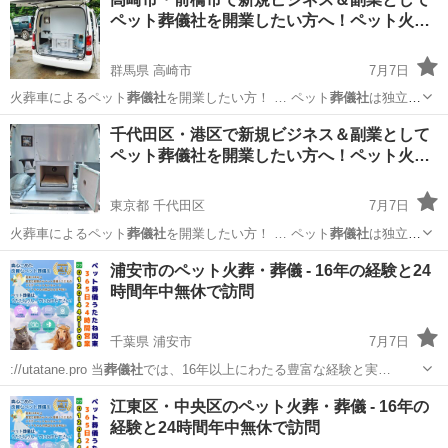
ペット葬儀社を開業したい方へ！ペット火…
群馬県 高崎市
7月7日
火葬車によるペット
葬儀社
を開業したい方！ … ペット
葬儀社
は独立・
起業をする… す。 ペット
葬儀社
開業サポートとして… ジネスとして
群馬
高崎市
ペット
葬儀社
千代田区・港区で新規ビジネス＆副業として
ペット
葬儀社
を開業し、ペット火… ト火葬車を使用した
葬儀社
開業を
ペット葬儀社を開業したい方へ！ペット火…
したい方はお…
東京都 千代田区
7月7日
火葬車によるペット
葬儀社
を開業したい方！ … ペット
葬儀社
は独立・
起業をする… す。 ペット
葬儀社
開業サポートとして… ジネスとして
東京
千代田区
ペット
葬儀社
浦安市のペット火葬・葬儀 - 16年の経験と24
ペット
葬儀社
を開業し、ペット火… ト火葬車を使用した
葬儀社
開業を
時間年中無休で訪問
したい方はお…
千葉県 浦安市
7月7日
://utatane.pro 当
葬儀社
では、16年以上にわたる豊富な経験と実…
千葉
浦安市
ペット
小動物
江東区・中央区のペット火葬・葬儀 - 16年の
経験と24時間年中無休で訪問