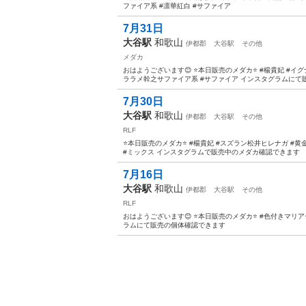
ファイア系 #凛華紅白 #サファイア
7月31日
大谷駅
和歌山
伊都郡
大谷駅
その他
メダカ
おはようございます😊 ⭐️本日販売のメダカ⭐️ #楊貴妃 #イ
ララメ幹之サファイア系 #サファイア インスタグラムにて
7月30日
大谷駅
和歌山
伊都郡
大谷駅
その他
RLF
⭐️本日販売のメダカ⭐️ #楊貴妃 #スズラン松井ヒレナガ #
#ミックス インスタグラムで販売中のメダカ確認できます
7月16日
大谷駅
和歌山
伊都郡
大谷駅
その他
RLF
おはようございます😊 ⭐️本日販売のメダカ⭐️ #色付きマリ
ラムにて販売の個体確認できます