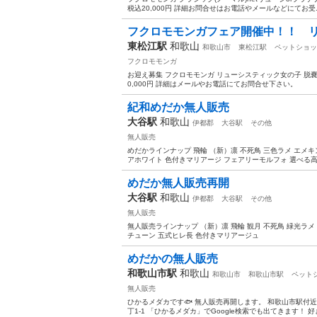
税込20,000円 詳細お問合せはお電話やメールなどにてお受..
フクロモモンガフェア開催中！！ 
東松江駅
和歌山
和歌山市
東松江駅
ペットショッ
フクロモモンガ
お迎え募集 フクロモモンガ リューシスティック女の子 脱嚢日 
0,000円 詳細はメールやお電話にてお問合せ下さい。
紀和めだか無人販売
大谷駅
和歌山
伊都郡
大谷駅
その他
無人販売
めだかラインナップ 飛輪 （新）凛 不死鳥 三色ラメ エメキ
アホワイト 色付きマリアージ フェアリーモルフォ 選べる
めだか無人販売再開
大谷駅
和歌山
伊都郡
大谷駅
その他
無人販売
無人販売ラインナップ （新）凛 飛輪 観月 不死鳥 緑光ラメ
チューン 五式ヒレ長 色付きマリアージュ
めだかの無人販売
和歌山市駅
和歌山
和歌山市
和歌山市駅
ペット
無人販売
ひかるメダカです🐟 無人販売再開します。 和歌山市駅付近
丁1-1 「ひかるメダカ」でGoogle検索でも出てきます！ 