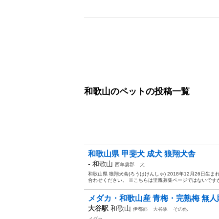
和歌山のペットの投稿一覧
和歌山県 甲斐犬 成犬 狼翔犬舎
-
和歌山
西牟婁郡
犬
和歌山県 狼翔犬舎(ろうはけんしゃ) 2018年12月26日生まれ
合わせください。 ※こちらは里親募集ページではないですが 
メダカ・和歌山産 青梅・完熟梅 無人
大谷駅
和歌山
伊都郡
大谷駅
その他
メダカ