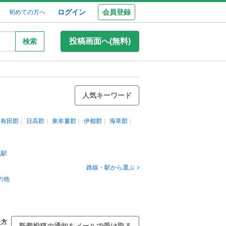
ログイン
会員登録
初めての方へ
投稿画面へ(無料)
検索
人気キーワード
有田郡
日高郡
東牟婁郡
伊都郡
海草郡
浅駅
路線・駅から選ぶ
の他
た方
新着投稿の通知をメールで受け取る