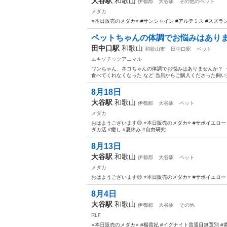
大谷駅
和歌山
伊都郡
大谷駅
その他のペット
メダカ
⭐️本日販売のメダカ⭐️ #サンシャイン #アルテミス #スズラン
ペットちゃんの体調でお悩みはあり
田中口駅
和歌山
和歌山市
田中口駅
ペット
エキゾチックアニマル
ワンちゃん、ネコちゃんの体調でお悩みはありませんか？ 
食べてくれなくなった など 当店からご購入くださった飼い主
8月18日
大谷駅
和歌山
伊都郡
大谷駅
ペット
メダカ
おはようございます😊 ⭐️本日販売のメダカ⭐️ #サボイエロー
ダカ活 #癒し #夏休み #自由研究
8月13日
大谷駅
和歌山
伊都郡
大谷駅
ペット
メダカ
おはようございます😊 ⭐️本日販売のメダカ⭐️ #サボイエロー
8月4日
大谷駅
和歌山
伊都郡
大谷駅
その他
RLF
⭐️本日販売のメダカ⭐️ #楊貴妃 #イグナイト普通目無選別 