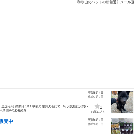
和歌山のペットの新着通知メール
更新8月4日
作成7月2日
 黒虎毛 牡 撮影日 1/27 甲斐犬 狼翔犬舎にて→🔍 お気軽にお問い
1
最低限の必要経費...
お気に入り
更新6月8日
販売中
作成6月8日