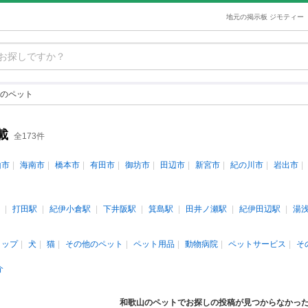
地元の掲示板 ジモティー
のペット
載
全173件
山市
海南市
橋本市
有田市
御坊市
田辺市
新宮市
紀の川市
岩出市
打田駅
紀伊小倉駅
下井阪駅
箕島駅
田井ノ瀬駅
紀伊田辺駅
湯
ョップ
犬
猫
その他のペット
ペット用品
動物病院
ペットサービス
そ
介
和歌山のペットでお探しの投稿が見つからなかっ