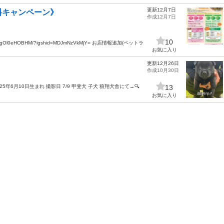
更新12月7日
料キャンペーン》
作成12月7日
10
/CgOl0eHOBHM/?igshid=MDJmNzVkMjY= お店情報追加(ペットラ
お気に入り
更新12月26日
作成10月30日
5年6月10日生まれ 撮影日 7/9 甲斐犬 子犬 狼翔犬舎にて→🔍
13
お気に入り