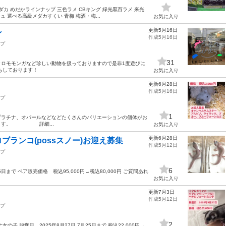
ダカ めだかラインナップ 三色ラメ CBキング 緑光黒百ラメ 来光
 選べる高級メダカすくい 青梅 梅酒・梅...
お気に入り
更新5月16日
ン
作成5月16日
プ
31
フクロモモンガなど珍しい動物を扱っておりますので是非1度遊びに
もしております！
お気に入り
更新6月28日
作成5月16日
プ
1
プラチナ、オパールなどなどたくさんのバリエーションの個体がお
異なります。 詳細...
お気に入り
更新6月28日
ランコ(possスノー)お迎え募集
作成5月12日
プ
6
まで ペア販売価格 税込95,000円→税込80,000円 ご質問あれ
お気に入り
更新7月3日
作成5月12日
プ
2
の子 脱嚢日 2025年8月27日 7月25日まで 税込22,000円→