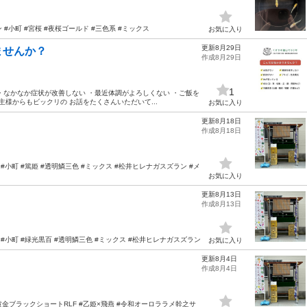
 #小町 #宮桜 #夜桜ゴールド #三色系 #ミックス
お気に入り
更新8月29日
ませんか？
作成8月29日
1
・なかなか症状が改善しない ・最近体調がよろしくない ・ご飯を
様からもビックリの お話をたくさんいただいて...
お気に入り
更新8月18日
作成8月18日
 #小町 #篤姫 #透明鱗三色 #ミックス #松井ヒレナガスズラン #メ
お気に入り
更新8月13日
作成8月13日
 #小町 #緑光黒百 #透明鱗三色 #ミックス #松井ヒレナガスズラン
お気に入り
更新8月4日
作成8月4日
#黄金ブラックショートRLF #乙姫×飛燕 #令和オーロララメ幹之サ