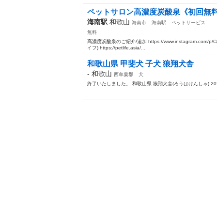
ペットサロン高濃度炭酸泉《初回無
海南駅
和歌山
海南市
海南駅
ペットサービス
無料
高濃度炭酸泉のご紹介/追加 https://www.instagram.com/p
イフ) https://petlife.asia/...
和歌山県 甲斐犬 子犬 狼翔犬舎
-
和歌山
西牟婁郡
犬
終了いたしました。 和歌山県 狼翔犬舎(ろうはけんしゃ) 202