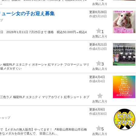
.
お気に入り
更新6月28日
リューシ女の子お迎え募集
作成5月10日
プ
1
2026年1月11日 7月25日まで 価格 税込50,000円→税込4
お気に入り
更新4月21日
作成4月13日
3
ン 極龍RLF エタニティ ガネーシャ 紅マドンナ フロマージュ マリ
高級メダカすくい
お気に入り
更新4月4日
作成4月4日
 三色ラメ 極龍RLF エタニティ マリアホワイト 紅帝ショート ネプ
お気に入り
更新4月9日
作成3月30日
ショップ
5
で 【メダカの無人販売】やってます！ 📍和歌山県和歌山市石橋
好きなメダカを自分で選んで、 容器に入れ...
お気に入り