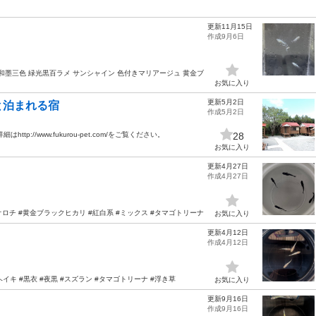
更新11月15日
作成9月6日
 和墨三色 緑光黒百ラメ サンシャイン 色付きマリアージュ 黄金ブ
お気に入り
更新5月2日
と泊まれる宿
作成5月2日
://www.fukurou-pet.com/をご覧ください。
28
お気に入り
更新4月27日
作成4月27日
ロチ #黄金ブラックヒカリ #紅白系 #ミックス #タマゴトリーナ
お気に入り
更新4月12日
作成4月12日
キ #黒衣 #夜黒 #スズラン #タマゴトリーナ #浮き草
お気に入り
更新9月16日
作成9月16日