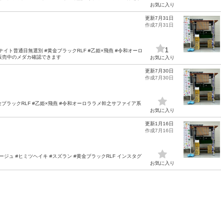
お気に入り
更新7月31日
作成7月31日
1
グナイト普通目無選別 #黄金ブラックRLF #乙姫×飛燕 #令和オーロ
販売中のメダカ確認できます
お気に入り
更新7月30日
作成7月30日
黄金ブラックRLF #乙姫×飛燕 #令和オーロララメ幹之サファイア系
お気に入り
更新1月16日
作成7月16日
アージュ #ヒミツヘイキ #スズラン #黄金ブラックRLF インスタグ
お気に入り