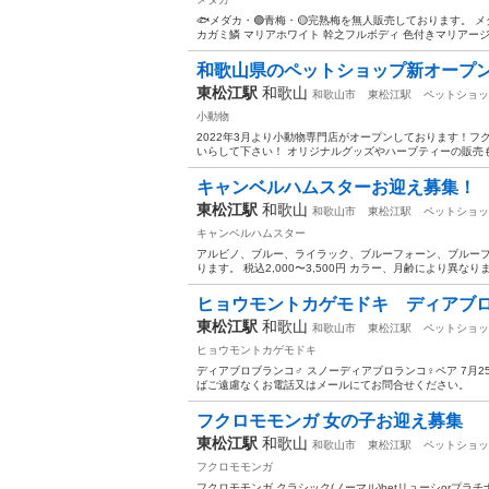
🐟メダカ・🟢青梅・🟡完熟梅を無人販売しております。 メ
カガミ鱗 マリアホワイト 幹之フルボディ 色付きマリアージュ
和歌山県のペットショップ新オープ
東松江駅
和歌山
和歌山市
東松江駅
ペットショッ
小動物
2022年3月より小動物専門店がオープンしております！
いらして下さい！ オリジナルグッズやハーブティーの販売
キャンベルハムスターお迎え募集！
東松江駅
和歌山
和歌山市
東松江駅
ペットショッ
キャンベルハムスター
アルビノ、ブルー、ライラック、ブルーフォーン、ブルー
ります。 税込2,000〜3,500円 カラー、月齢により
ヒョウモントカゲモドキ ディアブロブ
東松江駅
和歌山
和歌山市
東松江駅
ペットショッ
ヒョウモントカゲモドキ
ディアブロブランコ♂ スノーディアブロランコ♀ペア 7月25日
ばご遠慮なくお電話又はメールにてお問合せください。
フクロモモンガ 女の子お迎え募集
東松江駅
和歌山
和歌山市
東松江駅
ペットショッ
フクロモモンガ
フクロモモンガ クラシック(ノーマル)hetリューシorプラチナ女