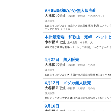
9月6日紀和めだか無人販売所
大谷駅
和歌山
伊都郡
大谷駅
その他のペット
無人販売
おはようございます 出品中メダカ品種 夜桜 初恋 エメキン
ラックヒカリ ミックス
本州最南端 和歌山 潮岬 ペット
串本駅
和歌山
東牟婁郡
串本駅
犬
温暖で海が綺麗な潮岬へペットとご旅行はいかがですか？ 詳細はhttp
4月27日 無人販売
大谷駅
和歌山
伊都郡
大谷駅
その他
無人販売
おはようございます☀ 本日の無人販売の品種 #紅ほっぺ #オ
4月12日 メダカ無人販売
大谷駅
和歌山
伊都郡
大谷駅
その他
無人販売
おはようございます☀ 本日の無人販売の品種 #令和ヒミツヘイ
9月16日