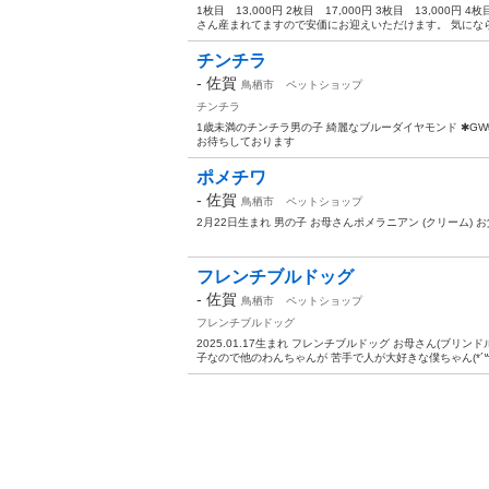
1枚目 13,000円 2枚目 17,000円 3枚目 13,000円 
さん産まれてますので安価にお迎えいただけます。 気になら
チンチラ
-
佐賀
鳥栖市
ペットショップ
チンチラ
1歳未満のチンチラ男の子 綺麗なブルーダイヤモンド ✱GW
お待ちしております
ポメチワ
-
佐賀
鳥栖市
ペットショップ
2月22日生まれ 男の子 お母さんポメラニアン (クリーム) お
フレンチブルドッグ
-
佐賀
鳥栖市
ペットショップ
フレンチブルドッグ
2025.01.17生まれ フレンチブルドッグ お母さん(ブリンド
子なので他のわんちゃんが 苦手で人が大好きな僕ちゃん(*´꒳`*)