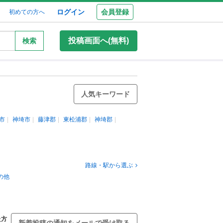
ログイン
会員登録
初めての方へ
投稿画面へ(無料)
検索
人気キーワード
市
神埼市
藤津郡
東松浦郡
神埼郡
路線・駅から選ぶ
の他
た方
新着投稿の通知をメールで受け取る