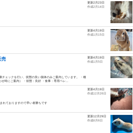
更新2月23日
作成2月14日
更新4月19日
作成1月15日
更新4月19日
販売
作成1月5日
健康チェックを行い、状態の良い個体のみご案内しています。 ・種
時にご案内） ・状態：良好 ・食事：専用ペレ...
更新4月19日
作成12月26日
匹産まれておりますので早い者勝ちです
更新12月29日
作成6月6日