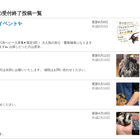
の受付終了投稿一覧
更新8月8日
イベント✨
作成8月4日
トカゲCBベビー入荷🦎♥ 限定3匹！ 大人気の安心・繁殖個体になります
🦗 お探しだった方は是非...
更新5月12日
作成4月19日
の方は次回にお願いいたします。 値段はお問い合わせください。
更新5月14日
作成4月19日
わせください。
更新4月19日
作成2月23日
す。