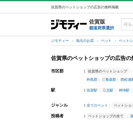
佐賀県のペットショップの広告の無料掲載
佐賀版
都道府県選択
ジモティー
地元のお店
ペット
ペット
佐賀県のペットショップの広告の
市区郡
：
佐賀県のペットショップ
杵島郡
三養基郡
西松浦
駅
：
佐賀駅
江北駅
神埼駅
ジャンル
：
全てのペット
ペットショ
投稿者
：
ペットショップの全て