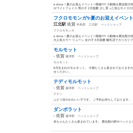
e.dona ✨夏のお迎えイベント✨開催!!!!! 小動物＆爬
ホワイトフェイス 男の子 2月脱嚢 少し育った安心サイズの男
フクロモモンガ✨夏のお迎えイベント
江北駅
佐賀
杵島郡
江北駅
ペットショップ
フクロモモンガ
e.dona ✨夏のお迎えイベント✨開催!!!!! 小動物＆爬
大人気カラー リューシ 女の子 6月脱嚢 離乳済でカリカリフー
モルモット
-
佐賀
藤津郡
ペットショップ
モルモット
6月生まれのモルモット。 今期たくさん産まれております
せください。
テディモルモット
-
佐賀
藤津郡
ペットショップ
テディ
ぶどう目のかわいい子です。 ご予約お待ちしております。
ダンボラット
-
佐賀
藤津郡
ペットショップ
赤ちゃんたくさん産まれています。 爬虫類の餌やペットと