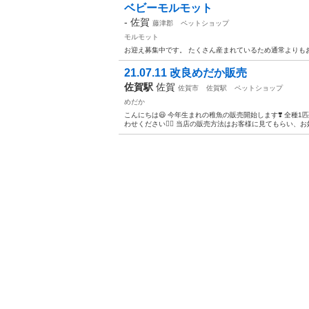
ベビーモルモット
-
佐賀
藤津郡
ペットショップ
モルモット
お迎え募集中です。 たくさん産まれているため通常よりも
21.07.11 改良めだか販売
佐賀駅
佐賀
佐賀市
佐賀駅
ペットショップ
めだか
こんにちは😃 今年生まれの稚魚の販売開始します❣️ 全種1匹
わせください🙇‍♂️ 当店の販売方法はお客様に見てもらい、お