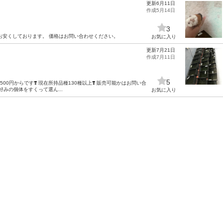
更新6月11日
作成5月14日
3
お安くしております。 価格はお問い合わせください。
お気に入り
更新7月21日
作成7月11日
5
500円からです❣️ 現在所持品種130種以上❣️ 販売可能かはお問い合
好みの個体をすくって選ん...
お気に入り