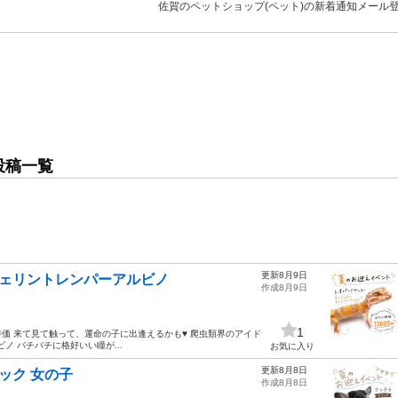
佐賀のペットショップ(ペット)の新着通知メール
投稿一覧
更新8月9日
ジェリントレンパーアルビノ
作成8月9日
1
虫類大特価 来て見て触って、運命の子に出逢えるかも♥ 爬虫類界のアイド
ノ バチバチに格好いい瞳が...
お気に入り
更新8月8日
ック 女の子
作成8月8日