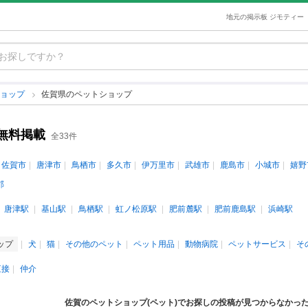
地元の掲示板 ジモティー
ショップ
佐賀県のペットショップ
無料掲載
全33件
佐賀市
唐津市
鳥栖市
多久市
伊万里市
武雄市
鹿島市
小城市
嬉野
郡
唐津駅
基山駅
鳥栖駅
虹ノ松原駅
肥前麓駅
肥前鹿島駅
浜崎駅
ップ
犬
猫
その他のペット
ペット用品
動物病院
ペットサービス
そ
直接
仲介
佐賀のペットショップ(ペット)でお探しの投稿が見つからなかっ