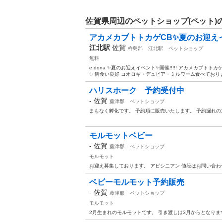
佐賀県周辺のペットショップ(ペット)
アカメカブトトカゲCB✨夏のお迎え
江北駅
佐賀
杵島郡
江北駅
ペットショップ
無料
e.dona ✨夏のお迎えイベント✨開催!!!!! アカメカブト
✨ 餌食い良好 コオロギ・デュビア・ミルワーム食べております
ハリスホーク 予約受付中
-
佐賀
藤津郡
ペットショップ
まもなく孵化です。 予約順に販売いたします。 予約漏れ
モルモットベビー
-
佐賀
藤津郡
ペットショップ
モルモット
お迎え募集しております。 アビシニアン 値段はお問い合
ベビーモルモット予約販売
-
佐賀
藤津郡
ペットショップ
モルモット
2月生まれのモルモットです。 引き渡しは3月からとなりま