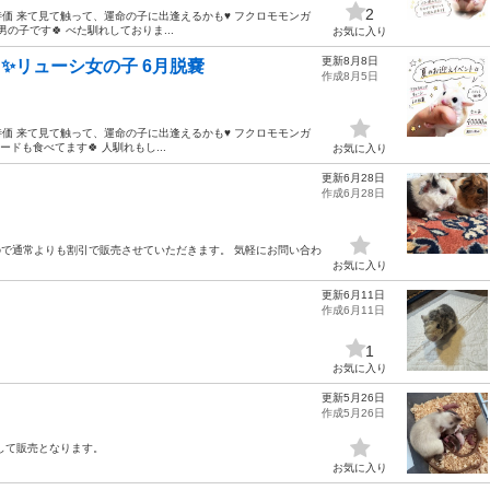
2
虫類大特価 来て見て触って、運命の子に出逢えるかも♥ フクロモモンガ
の子です🍀 べた馴れしておりま...
お気に入り
更新8月8日
✨リューシ女の子 6月脱嚢
作成8月5日
虫類大特価 来て見て触って、運命の子に出逢えるかも♥ フクロモモンガ
ドも食べてます🍀 人馴れもし...
お気に入り
更新6月28日
作成6月28日
ので通常よりも割引で販売させていただきます。 気軽にお問い合わ
お気に入り
更新6月11日
作成6月11日
1
お気に入り
更新5月26日
作成5月26日
して販売となります。
お気に入り