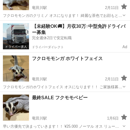
竜田川駅
2月11日
フクロモモンガのクリミノ オスになります！ 綺麗な茶色でお顔もとっ
ても可愛いです😊😊 お問い合わせお待ちしております🙇‍♀️ すぐお迎え
奈良
生駒郡
竜田川駅
ペットショップ
フクロモモンガ
【未経験OK🚚】月収30万↑中型免許ドライバ
可能です！
ー募集
完全週休2日で安定転職
Ad
ドライバーダイレクト
フクロモモンガ ホワイトフェイス
竜田川駅
2月11日
フクロモモンガのホワイトフェイス オスになります！！ ご家族様募集
しております！ 離乳してしっかりご飯も食べてくれてます😊😊 お問
奈良
生駒郡
竜田川駅
ペットショップ
フクロモモンガ
最終SALE フクモモベビー
い合わせお待ちしております！！ すぐお迎え可能です！
竜田川駅
1月6日
早い方優先で決まっていきます！！ ¥25.000 ノーマル オス リューシ