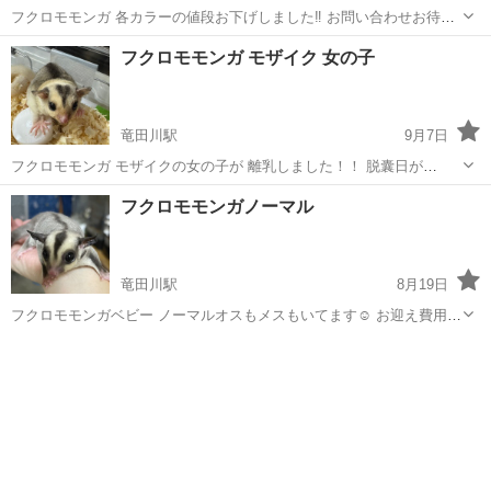
フクロモモンガ 各カラーの値段お下げしました‼️ お問い合わせお待ち
しております！ 本日から日曜日まで限定に致します。 お問い合わせお
奈良
生駒郡
竜田川駅
ペットショップ
フクロモモンガ
フクロモモンガ モザイク 女の子
待ちしております(*^^*)
竜田川駅
9月7日
フクロモモンガ モザイクの女の子が 離乳しました！！ 脱囊日が
2025/8/2 ペンギン顔の可愛い女の子です🥰 お問い合わせお待ちしてお
奈良
生駒郡
竜田川駅
ペットショップ
フクロモモンガ
フクロモモンガノーマル
ります！！ 即お迎え可能で本日も対応可能です☺️
竜田川駅
8月19日
フクロモモンガベビー ノーマルオスもメスもいてます☺️ お迎え費用
¥13.000になります！ 本日対応可能です！ お問い合わせお待ちしてお
奈良
生駒郡
竜田川駅
ペットショップ
フクロモモンガ
ります！