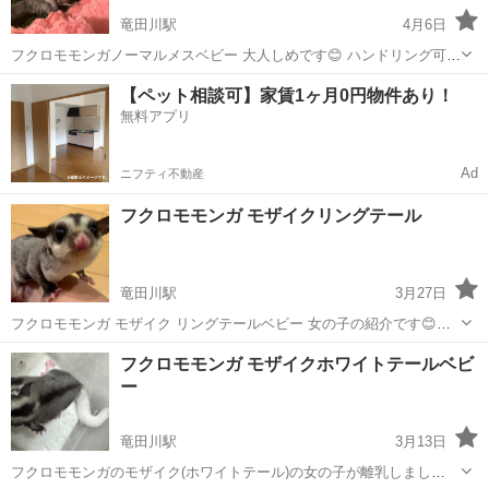
竜田川駅
4月6日
フクロモモンガノーマルメスベビー 大人しめです😊 ハンドリング可能
なので 今後懐いてくれると思います😊 離乳してますので 即お迎え可
奈良
生駒郡
竜田川駅
ペットショップ
フクロモモンガ
【ペット相談可】家賃1ヶ月0円物件あり！
能です！ お問い合わせお待ちしております🙇‍♀️
無料アプリ
Ad
ニフティ不動産
フクロモモンガ モザイクリングテール
竜田川駅
3月27日
フクロモモンガ モザイク リングテールベビー 女の子の紹介です😊😊
しっぽに可愛いリングがあります😊 離乳もしてますのでお迎え可能で
奈良
生駒郡
竜田川駅
ペットショップ
フクロモモンガ
フクロモモンガ モザイクホワイトテールベビ
す！ お問い合わせお待ちしております🙇‍♀️
ー
竜田川駅
3月13日
フクロモモンガのモザイク(ホワイトテール)の女の子が離乳しまし