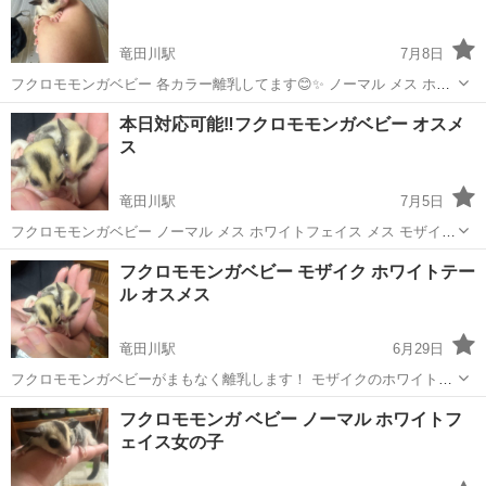
竜田川駅
7月8日
フクロモモンガベビー 各カラー離乳してます😊✨ ノーマル メス ホワ
イトフェイス メス モザイク オスメス (オスはホワイトテール) プラチ
奈良
生駒郡
竜田川駅
ペットショップ
フクロモモンガ
本日対応可能‼️フクロモモンガベビー オスメ
ナ メス ご見学も可能です🙆‍♀️ お問い合わせお待ちしております。 モザ
ス
イクの...
竜田川駅
7月5日
フクロモモンガベビー ノーマル メス ホワイトフェイス メス モザイク
オスメス リューシ メス ご見学から可能です(*^^*) お問い合わせお待ち
奈良
生駒郡
竜田川駅
ペットショップ
フクロモモンガ
フクロモモンガベビー モザイク ホワイトテー
しております🙇‍♀️
ル オスメス
竜田川駅
6月29日
フクロモモンガベビーがまもなく離乳します！ モザイクのホワイトテ
ールは男の子になります🍀 モザイクは女の子になります🌸 ホワイトテ
奈良
生駒郡
竜田川駅
ペットショップ
フクロモモンガ
フクロモモンガ ベビー ノーマル ホワイトフ
ールの子は少し変わったカラーですので お問い合わせはお早めにお願
ェイス女の子
い致します！！ 他にもノ...