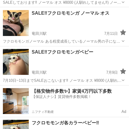
SALEしております‼️ ノーマル オス ¥8000 (人馴れしてません‼️) ノーマ
ル メス ¥15.000 決まりました✨️ ホワイトフェイス メス 18.000 モザイ
奈良
生駒郡
竜田川駅
ペットショップ
フクロモモンガ
SALE‼️フクロモモンガ ノーマル オス
ク メス ¥22.000 モザイク ホワイトテー...
竜田川駅
7月11日
フクロモモンガノーマル ある程度成長しているノーマル男の子になり
ます！ 人馴れしてないので観賞用の方が良いかもしれません。。
奈良
生駒郡
竜田川駅
ペットショップ
フクロモモンガ
SALE‼️フクロモモンガベビー
¥8.000になりますm(_ _)m お問い合わせお待ちしております🙇‍♀️
竜田川駅
7月9日
7月10日~13日までSALEおこないます‼️ ノーマル オス ¥8000 (人馴れし
てません‼️) ノーマル メス ¥15.000 決まりました✨️ ホワイトフェイス
奈良
生駒郡
竜田川駅
ペットショップ
フクロモモンガ
【格安物件多数✨】家賃4万円以下多数
メス 18.000 モザイク メス ¥22.000...
【保証人ナシ】賃貸物件多数掲載！
Ad
ニフティ不動産
フクロモモンガ各カラーベビー‼️