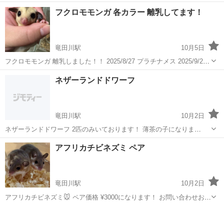
はお問い合わせください(^^)
奈良
北葛城郡
ペットショップ
フクロモモンガ
フクロモモンガ 各カラー 離乳してます！
竜田川駅
10月5日
フクロモモンガ 離乳しました！！ 2025/8/27 プラチナメス 2025/9/25
ノーマルオス 2025/8/20 リューシメス 2025/9/15 ノーマル双子 オスメ
奈良
生駒郡
竜田川駅
ペットショップ
フクロモモンガ
ネザーランドドワーフ
ス 2025/9/30 ホワイトフェイス オ...
竜田川駅
10月2日
ネザーランドドワーフ 2匹のみいております！ 薄茶の子になりま
す！！ 性別は不明とさせて頂きます！ お迎え費用 ¥10.000 血統書無
奈良
生駒郡
竜田川駅
ペットショップ
アフリカチビネズミ ペア
しになりますm(_ _)m まだまだベビーです！
ネザーランドドワーフ
竜田川駅
10月2日
アフリカチビネズミ🐭 ペア価格 ¥3000になります！ お問い合わせお待
ちしております！
奈良
生駒郡
竜田川駅
ペットショップ