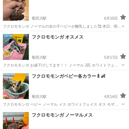
竜田川駅
6月10日
フクロモモンガ ノーマルの女の子ベビーが離乳しました🥰 本日、明日
(夕方)までのご予約で少しお値引対応して提示しております🙇‍♀️ とって
奈良
生駒郡
竜田川駅
ペットショップ
フクロモモンガ
フクロモモンガ オスメス
も可愛いお顔の丸顔ちゃんです🥰 お問い合わせお待ちしております🙇‍♀️
竜田川駅
5月17日
フクロモモンガ お値下げしてます！！ ノーマル 2匹 ホワイトフェイ
ス モザイク(ホワイトテール) 2匹 即お迎え可能です🥰 かなりお安くし
奈良
生駒郡
竜田川駅
ペットショップ
フクロモモンガ
フクロモモンガベビー各カラー🍼👶
ております！ 本日もお迎え可能です！ 是非お問い合わせお待ちしてお
ります🙇‍♀️
竜田川駅
4月14日
フクロモモンガ ベビー ノーマル メス ホワイトフェイス オス モザイ
ク ホワイトテール メス 居ております🍀 ノーマル、ホワイトフェイス
奈良
生駒郡
竜田川駅
ペットショップ
フクロモモンガ
フクロモモンガ ノーマルメス
はベタ慣れになりつつあります！🥰🥰 本日のお迎えも可能です！ お問
い合わせお待ち...