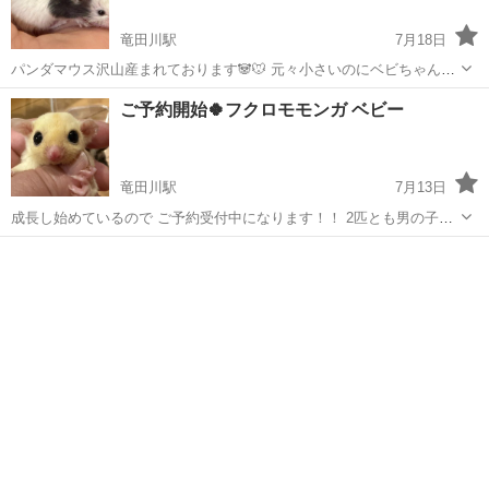
竜田川駅
7月18日
パンダマウス沢山産まれております🐼🐭 元々小さいのにベビちゃんは
さらに小さくとっても可愛いです🥰🥰 夏休み期間ですのでお子さんと
奈良
生駒郡
竜田川駅
ペットショップ
ご予約開始🍀フクロモモンガ ベビー
お迎えしてみてはいかがですか？☺️ 沢山居てるので同業者様も大丈夫
です☺️ お問い合わせお待...
竜田川駅
7月13日
成長し始めているので ご予約受付中になります！！ 2匹とも男の子に
なります☺️ 6/22 脱囊になります！！ お問い合わせお待ちしておりま
奈良
生駒郡
竜田川駅
ペットショップ
フクロモモンガ
す！ 他のカラーもお迎え可能な子達がお待ちしております🙇‍♀️