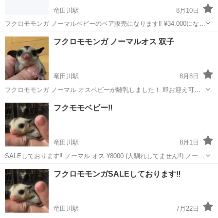
竜田川駅
8月10日
フクロモモンガ ノーマルベビーのペア販売になります‼️ ¥34.000になり
ますm(_ _)m 本日お迎えも可能です！ お問い合わせお待ちしておりま
奈良
生駒郡
竜田川駅
ペットショップ
フクロモモンガ
フクロモモンガ ノーマルオス 双子
す！ 他にもプラチナベビーもいております！ お写真は他投稿に載って
ます！
竜田川駅
8月8日
フクロモモンガ ノーマル オスベビーが離乳しました！ 即お迎え可能
です🔥 ノーマル オス ¥15.000になります お問い合わせお待ちしてお
奈良
生駒郡
竜田川駅
ペットショップ
フクロモモンガ
フクモモベビー‼️
ります！ ペア組も可能です(*^^*)
竜田川駅
8月1日
SALEしております‼️ ノーマル オス ¥8000 (人馴れしてません‼️) ノーマ
ル メス ¥15.000 決まりました✨️ ホワイトフェイス メス 18.000 モザイ
奈良
生駒郡
竜田川駅
ペットショップ
フクロモモンガSALEしております‼️
ク メス ¥22.000 モザイク ホワイトテー...
竜田川駅
7月22日