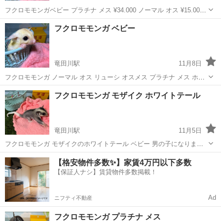
フクロモモンガベビー プラチナ メス ¥34.000 ノーマル オス ¥15.000
ホワイトフェイス オス ¥25.000 リューシ メス ¥29.000 本日も対応可
奈良
生駒郡
竜田川駅
ペットショップ
フクロモモンガ
フクロモモンガ ベビー
能です！ お問い合わせお待ちしております🙇‍♀️
竜田川駅
11月8日
フクロモモンガ ノーマル オス リューシ オスメス プラチナ メス ホワ
イトフェイス オス お迎え可能です！！ 是非お問い合わせ下さいm(_
奈良
生駒郡
竜田川駅
ペットショップ
フクロモモンガ
フクロモモンガ モザイク ホワイトテール
_)m
竜田川駅
11月5日
フクロモモンガ モザイクのホワイトテール ベビー 男の子になります
🍼 まだ離乳には少し時間がかかりますが 元気に成長中です😄😄 今月
奈良
生駒郡
竜田川駅
ペットショップ
フクロモモンガ
【格安物件多数✨】家賃4万円以下多数
半ばから末ぐらいには離乳出来そうかなぁと思います😊 離乳してから
【保証人ナシ】賃貸物件多数掲載！
のお迎えになりますが ...
Ad
ニフティ不動産
フクロモモンガ プラチナ メス