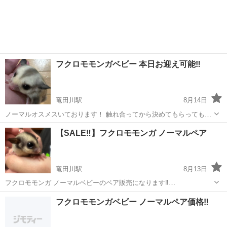
フクロモモンガベビー 本日お迎え可能‼️
竜田川駅
8月14日
ノーマルオスメスいております！ 触れ合ってから決めてもらっても大
丈夫です！ みんな元気です☺️ お問い合わせお待ちしております🙇‍♀️
奈良
生駒郡
竜田川駅
ペットショップ
フクロモモンガ
【SALE‼️】フクロモモンガ ノーマルペア
竜田川駅
8月13日
フクロモモンガ ノーマルベビーのペア販売になります‼️
¥34.000→¥30.000 明日までのお迎え価格になりますm(_ _)m 本日お迎
奈良
生駒郡
竜田川駅
ペットショップ
フクロモモンガ
フクロモモンガベビー ノーマルペア価格‼️
えも可能です！ お問い合わせお待ちしております！ 他にもプラチナベ
ビーもいてお...