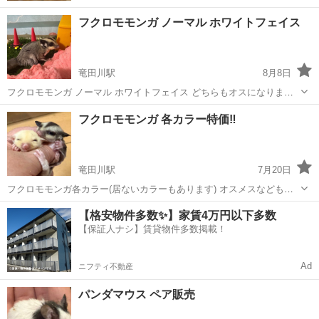
フクロモモンガ ノーマル ホワイトフェイス
竜田川駅
8月8日
フクロモモンガ ノーマル ホワイトフェイス どちらもオスになりま
す！血統違いですが仲良しです🥰 ハンドリング可能です🙆‍♀️ 夏休み特
奈良
生駒郡
竜田川駅
ペットショップ
フクロモモンガ
フクロモモンガ 各カラー特価‼️
価にしております！！☺️ お問い合わせお待ちしております！！ 本日も
対応可能です！！
竜田川駅
7月20日
フクロモモンガ各カラー(居ないカラーもあります) オスメスなどもあ
りますのでまずはお問い合わせお待ちしております🙇‍♀️ 本日のお迎えも
奈良
生駒郡
竜田川駅
ペットショップ
フクロモモンガ
【格安物件多数✨】家賃4万円以下多数
可能です！！ 期間限定になりますのでお問い合わせはお早めにお願い
【保証人ナシ】賃貸物件多数掲載！
いたします🙇‍♀️
Ad
ニフティ不動産
パンダマウス ペア販売