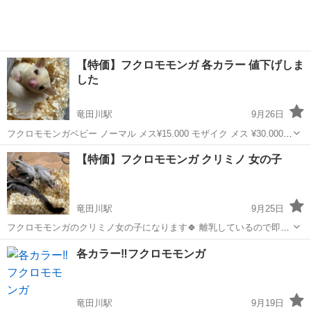
アフリカチビネズミ
【特価】フクロモモンガ 各カラー 値下げしま
した
竜田川駅
9月26日
フクロモモンガベビー ノーマル メス¥15.000 モザイク メス ¥30.000
クリミノ メス ¥45.000 ルビーレイ メス ¥50.000 本日お迎え可能です
奈良
生駒郡
竜田川駅
ペットショップ
フクロモモンガ
【特価】フクロモモンガ クリミノ 女の子
(*^^*) お問い合わせお待ちしております🙇‍♀️
竜田川駅
9月25日
フクロモモンガのクリミノ女の子になります🍀 離乳しているので即お
迎え可能です☺️ お問い合わせお待ちしております！！ ¥45.000になり
奈良
生駒郡
竜田川駅
ペットショップ
フクロモモンガ
各カラー‼️フクロモモンガ
ます！
竜田川駅
9月19日