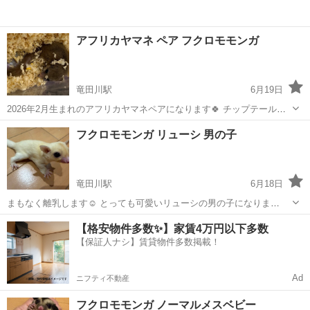
アフリカヤマネ ペア フクロモモンガ
竜田川駅
6月19日
2026年2月生まれのアフリカヤマネペアになります🍀 チップテールの
子がいます☺️☺️ 逃げ足が早いので脱走には気をつけての飼育が必要で
奈良
生駒郡
竜田川駅
ペットショップ
フクロモモンガ
フクロモモンガ リューシ 男の子
す‼️ フクロモモンガ ノーマル、ホワイトフェイス、モザイクもお迎え
可能ですのでお問...
竜田川駅
6月18日
まもなく離乳します☺️ とっても可愛いリューシの男の子になりま
す！！
奈良
生駒郡
竜田川駅
ペットショップ
フクロモモンガ
【格安物件多数✨】家賃4万円以下多数
【保証人ナシ】賃貸物件多数掲載！
Ad
ニフティ不動産
フクロモモンガ ノーマルメスベビー