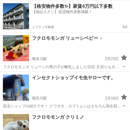
た！！😊😊 かなり臆病な性格で鳴きますが とっても可愛いカラーで
奈良
生駒郡
竜田川駅
ペットショップ
フクロモモンガ
【格安物件多数✨】家賃4万円以下多数
優しく近づくと触らせてくれます😊 少し慣らすのに時間はかかってし
【保証人ナシ】賃貸物件多数掲載！
まうかもです💦 お問い合わせ...
Ad
ニフティ不動産
フクロモモンガ リューシベビー ♂
竜田川駅
2月23日
フクロモモンガ リューシの男の子が離乳しました😊😊 爪切りも大人
しくさせてくれるので 慣れている方だと思います。 お迎え後は匂いが
奈良
生駒郡
竜田川駅
ペットショップ
フクロモモンガ
インセクトショップイモ虫ヤローです。
代わり多少鳴くこともあると思います💦 他にもクリミノオス、ノーマ
ルメスがいております！！...
竜田川駅
2月18日
昆虫ショップの紹介です！ クワガタ、カブトムシはもちろん両生類、
奇蟲などもございます！ 観葉植物も置いてますので是非来て下さい♪
奈良
生駒郡
竜田川駅
ペットショップ
クワガタ
フクロモモンガ クリミノ
営業時間 日曜日の14:00〜20:00までです^_^ イベントごとがあれば日
曜日はお休みとな...