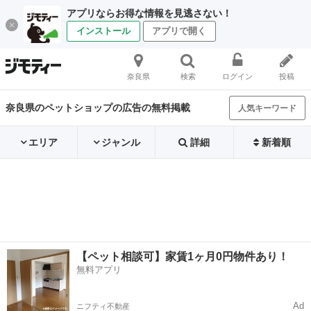
アプリならお得な情報を見逃さない！
インストール
アプリで開く
奈良県
検索
ログイン
投稿
奈良県のペットショップの広告の無料掲載
人気キーワード
エリア
ジャンル
詳細
新着順
【ペット相談可】家賃1ヶ月0円物件あり！
無料アプリ
Ad
ニフティ不動産