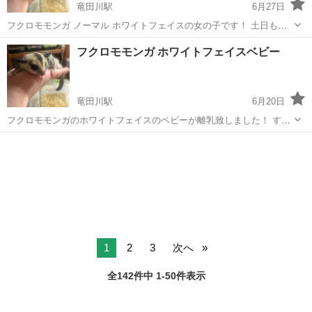
竜田川駅
6月27日
フクロモモンガ ノーマル ホワイトフェイスの女の子です！ 土日も空
いております☺️ ご見学も大丈夫ですので 是非お問い合わせ下さいm(_
奈良
生駒郡
竜田川駅
ペットショップ
フクロモモンガ
フクロモモンガ ホワイトフェイスベビー
_)m
竜田川駅
6月20日
フクロモモンガのホワイトフェイスのベビーが離乳致しました！ すぐ
お迎えも可能です(*^^*) 本日のご見学も可能ですので 是非お問い合わ
奈良
生駒郡
竜田川駅
ペットショップ
フクロモモンガ
せお待ちしております(*^^*) ノーマルベビーもいております！
1
2
3
次へ
全142件中 1-50件表示