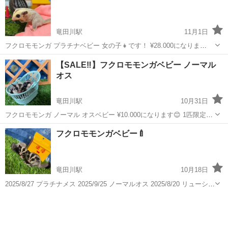
竜田川駅
11月1日
フクロモモンガ プラチナベビー 女の子👧です！ ¥28.000になりま
す！！ 即お迎え可能です！ 土日対応可能です😊😊 お問い合わせお待
奈良
生駒郡
竜田川駅
ペットショップ
フクロモモンガ
【SALE‼️】フクロモモンガベビー ノーマル
ちしてります！
オス
竜田川駅
10月31日
フクロモモンガ ノーマル オスベビー ¥10.000になります😊 1匹限定‼️
となります！！ 本日、土日も対応可能です！！！ お問い合わせお待ち
奈良
生駒郡
竜田川駅
ペットショップ
フクロモモンガ
フクロモモンガベビー🍼
しております🙇‍♀️
竜田川駅
10月18日
2025/8/27 プラチナメス 2025/9/25 ノーマルオス 2025/8/20 リューシメ
ス 2025/9/15 ノーマル双子 オスメス 離乳未 2025/9/30 ホワイトフェイ
奈良
生駒郡
竜田川駅
ペットショップ
フクロモモンガ
ス オス 離乳未 2025/10/5...