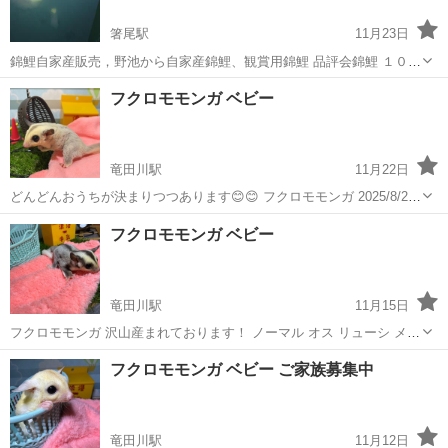
箸尾駅
11月23日
錦鯉自家産販売，野池から自家産錦鯉、観賞用錦鯉 品評会錦鯉 １０
cmから80センチ錦鯉 錦鯉池施工管理までお任せ下さい 0754521166ま
奈良
北葛城郡
箸尾駅
ペットショップ
フクロモモンガ ベビー
でお気軽にお問い合わせ下さい。
竜田川駅
11月22日
どんどんおうちが決まりつつあります😊😊 フクロモモンガ 2025/8/27
プラチナ メス 2025/9/30 ホワイトフェイス オス 2025/10/18 モザイク
奈良
生駒郡
竜田川駅
ペットショップ
フクロモモンガ
フクロモモンガ ベビー
ホワイトテール オス 本日もお迎え可能です😊😊 是非お...
竜田川駅
11月15日
フクロモモンガ 沢山産まれております！ ノーマル オス リューシ メス
ホワイトフェイス オス プラチナ メス モザイク オス(ホワイトテール)
奈良
生駒郡
竜田川駅
ペットショップ
フクロモモンガ
フクロモモンガ ベビー ご家族募集中
まだまだ離乳して少ししか経っておりません！ お問い合わせお待ちし
ております...
竜田川駅
11月12日