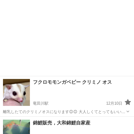
オス モザイク オス ¥35.000 クリミノ オスメス プラチナ メス 今日、
奈良
生駒郡
竜田川駅
ペットショップ
明日になります🍀 お早めにお問い合わせください！！
フクロモモンガベビー クリミノ オス
竜田川駅
12月10日
離乳したてのクリミノオスになります😊😊 大人しくてとってもいい子
です😊 本日お迎えも可能です！ お問い合わせお待ちしております！
奈良
生駒郡
竜田川駅
ペットショップ
フクロモモンガ
錦鯉販売，大和錦鯉自家産
他にもノーマル、プラチナ、モザイク(ホワイトテール)等いております
🍀