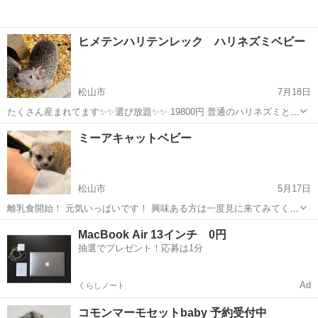
ヒメテンハリテンレック ハリネズミベビー
松山市
7月18日
たくさん産まれてます✨✨選び放題✨✨ 19800円 普通のハリネズミと違
ってハリをあまり立てず、あまり痛くもなく、 ウンチもおしっこも少
愛媛
松山市
ペットショップ
ミーアキャットベビー
ないのでお世話しやすいです🥰
松山市
5月17日
離乳食開始！ 元気いっぱいです！ 興味ある方は一度見に来てみてくだ
さい✨(^^) 母乳ですくすく育ってます✨ 購入希望の方は フルネーム 電
愛媛
松山市
ペットショップ
ミーアキャット
MacBook Air 13インチ 0円
話番号 お住まいの都道府県名 入れて連絡ください✨ 購入希望の方の
抽選でプレゼント！応募は1分
みご連絡お待...
Ad
くらしノート
コモンマーモセットbaby 予約受付中