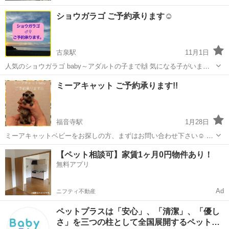
ショウガラゴ ご予約承ります☺️
古泉駅
11月1日
人気のショウガラゴ baby～アダルトの子まで🙌 気になる子がいまし
たらご予約承っております。 お気軽にご連絡くださいませ🙇‍♀️
愛媛
伊予郡
古泉駅
ペットショップ
ミーアキャット ご予約承ります!!
福音寺駅
1月28日
ミーアキャットベビーをお探しの方、まずはお問い合わせ下さい☺️ 価
格等、詳細をお伝えさせていただきます🙇‍♀️ ※ミーアキャットはエキゾ
愛媛
松山市
福音寺駅
ペットショップ
【ペット相談可】家賃1ヶ月0円物件あり！
チックアニマルです!! 見た目はもちろん可愛いのですが可愛いだけで
無料アプリ
ネザーランドドワーフ
は無いのがエキゾ...
Ad
ニフティ不動産
ペットプラスは「安心」、「清潔」、「優し
さ」を三つの柱として全国展開するペット…