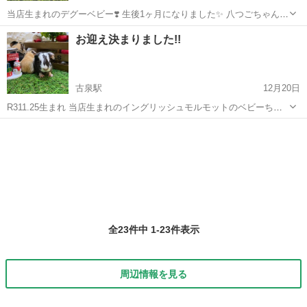
当店生まれのデグーベビー❣️ 生後1ヶ月になりました✨ 八つごちゃん達
のカラーもハッキリし始め、みんなすごく綺麗な毛色に成長してくれ
愛媛
伊予郡
古泉駅
ペットショップ
ミーアキャット
お迎え決まりました!!
てます☺️ 気になられる方はお気軽にお問い合わせ下さいませ。🙌✨ ※
里親募集ではあり...
古泉駅
12月20日
R311.25生まれ 当店生まれのイングリッシュモルモットのベビーちゃ
ん達です☺️ 里親募集ではございませんのでご了承ください。 お安く販
愛媛
伊予郡
古泉駅
ペットショップ
モルモット
売させて頂きます😊 気になられた方はお気軽にお問い合わせ下さいま
せ。 小動物...
全23件中 1-23件表示
周辺情報を見る