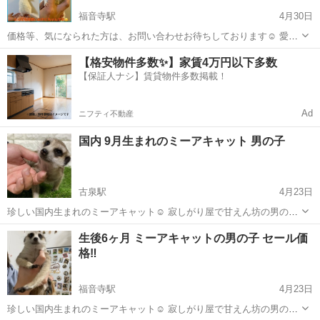
福音寺駅
4月30日
価格等、気になられた方は、お問い合わせお待ちしております☺️ 愛媛
県松山市のコーポの一室にて小さなペットショップをしています(*^^*)
愛媛
松山市
福音寺駅
ペットショップ
【格安物件多数✨】家賃4万円以下多数
完全予約制で見学も可能ですのでお気軽にお問い合わせくださいませ
【保証人ナシ】賃貸物件多数掲載！
エキゾチックアニマル
😊 #しっぽのきもち...
Ad
ニフティ不動産
国内 9月生まれのミーアキャット 男の子
古泉駅
4月23日
珍しい国内生まれのミーアキャット☺️ 寂しがり屋で甘えん坊の男の子
です😊 歩くとちょこちょこ後ろから着いてくるほどのベタ慣れ君です
愛媛
伊予郡
古泉駅
ペットショップ
ミーアキャット
生後6ヶ月 ミーアキャットの男の子 セール価
♡ 価格等、気になられた方はお気軽にお問い合わせ下さいませ。 ※里
格‼️
親募集ではありません...
福音寺駅
4月23日
珍しい国内生まれのミーアキャット☺️ 寂しがり屋で甘えん坊の男の子