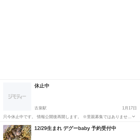
ぽり収まるサイズです💓 抱っこも嫌がらずさせてくれる子です。 カラ
愛媛
伊予郡
古泉駅
ペットショップ
ー:ブラックオター ※里親募集ではありませんのでご了承くださいま
ネザーランドドワーフ
せ。 価格等気に...
休止中
古泉駅
1月17日
只今休止中です。 情報公開後再開します。 ※里親募集ではありませ
ん。 価格等気になられましたらお気軽にお問い合わせ下さいませ。
愛媛
伊予郡
古泉駅
ペットショップ
12/29生まれ デグーbaby 予約受付中