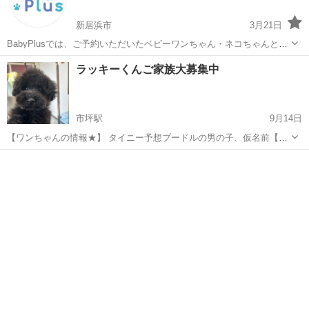
新居浜市
3月21日
BabyPlusでは、ご予約いただいたベビーワンちゃん・ネコちゃんとの
ご対面やお迎えを全国のペットプラスでおこなっています。 ペットプ
愛媛
新居浜市
ペットショップ
インスタ
ラッキーくんご家族大募集中
ラスは「安心」、「清潔」、「優しさ」を三つの柱として全国展開す
るペットショップ。 スタ...
市坪駅
9月14日
【ワンちゃんの情報★】 タイニー予想プードルの男の子、仮名前【ラ
ッキー】くん 小柄な男の子 甘えん坊でさみしがり屋です😊 このうる
愛媛
松山市
市坪駅
ペットショップ
うるの瞳に見つめられるともうメロメロになります😁 サマーセール価
格となっております😊 生年...