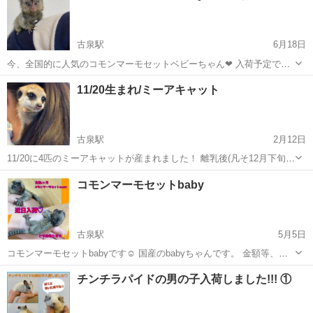
古泉駅
6月18日
今、全国的に人気のコモンマーモセットベビーちゃん❤ 入荷予定です
😊 ご予約承りますのでお気軽にお問い合わせ下さいませ。 小動物、エ
愛媛
伊予郡
古泉駅
ペットショップ
11/20生まれ/ミーアキャット
キゾチックアニマル取扱店 しっぽのきもち 動愛第1222号 長山
エキゾチックアニマル
古泉駅
2月12日
11/20に4匹のミーアキャットが産まれました！ 離乳後(凡そ12月下旬頃
から)よりお迎え可能となりますがご見学、ご予約承りますので金額
愛媛
伊予郡
古泉駅
ペットショップ
ミーアキャット
コモンマーモセットbaby
等、気になられましたらお気軽にお問い合わせ下さいませ☺️ ※当店は
個人でしているペット...
古泉駅
5月5日
コモンマーモセットbabyです☺️ 国産のbabyちゃんです。 金額等、気
になる方はお問い合わせ下さいませ。 素敵なご家族様募集中です😊
愛媛
伊予郡
古泉駅
ペットショップ
チンチラパイドの男の子入荷しました!!! ①