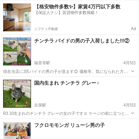
です😊 歩くとちょこちょこ後ろから着いてくるほどのベタ慣れ君です
愛媛
松山市
福音寺駅
ペットショップ
ミーアキャット
【格安物件多数✨】家賃4万円以下多数
♡ 価格等、気になられた方はお気軽にお問い合わせ下さいませ。 お値
【保証人ナシ】賃貸物件多数掲載！
下げしました✨✨ ...
Ad
ニフティ不動産
チンチラ パイドの男の子入荷しました!!!②
福音寺駅
4月5日
現在当店に2匹パイドの男の子が居ます😊 価格等、気になられた方
は、お問い合わせお待ちしております☺️ 愛媛県松山市のコーポの一室
愛媛
松山市
福音寺駅
ペットショップ
チンチラ
国内生まれ チンチラ グレー♀
にて自家繁殖をしつつ、小さなペットショップをしております。 完全
予約制にて見学も可能ですの...
古泉駅
4月5日
R3.10生まれのチンチラ グレーの女の子です☺️ ケージの前に立つと寄
ってきてくれる可愛い女の子です😊 優しいご家族様募集しております
愛媛
伊予郡
古泉駅
ペットショップ
チンチラ
フクロモモンガ リューシ男の子
(*^^*) 里親募集ではございませんのでご了承くださいませ。 価格等気
になられる...