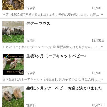
古泉駅
12月31日
当店で12/29 9匹兄弟で産まれました‼️ ご予約お受け致します。お渡し
は離乳後(約1ヶ月後)となります。 カラーによって価格が変わります。
愛媛
伊予郡
古泉駅
ペットショップ
デグー
デグー マウス
・ブルー1匹 ・ブルーパイド1匹 ・アグーチパイド4匹 ・アグーチ3匹
当店...
古泉駅
12月31日
11月23日生まれのデグーベビーです😊 里親募集ではありません。ご了
承くださいませ。 当店で産まれたベビー達になりますのでお安く販売
愛媛
伊予郡
古泉駅
ペットショップ
デグー
生後3ヶ月 ミーアキャット ベビー♂
させて頂きます。 気になられた方はカラーによって金額が異なります
のでまずはお問い合...
古泉駅
12月31日
国内生まれのミーアキャット 9月生まれ 男の子です😊 当店に入荷した
ばかりの時は、すごく臆病な子でしたが今は、後ろをついてまわるベ
愛媛
伊予郡
古泉駅
ペットショップ
ミーアキャット
生後1ヶ月デグーベビー お迎え決まりました
タ慣れ君になっています☺️ 里親募集ではありませんのでご了承くださ
いませ。。 気になら...
古泉駅
12月23日