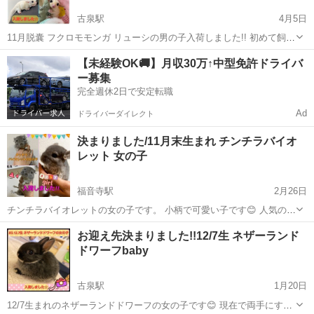
古泉駅
4月5日
11月脱囊 フクロモモンガ リューシの男の子入荷しました!! 初めて飼う
方でも育てやすい性格の子です。 ギーギー鳴きもほとんどないです。
愛媛
伊予郡
古泉駅
ペットショップ
フクロモモンガ
【未経験OK🚚】月収30万↑中型免許ドライバ
※里親募集ではありませんのでご了承くださいませ。 価格等気になら
ー募集
れましたらお気軽...
完全週休2日で安定転職
Ad
ドライバーダイレクト
決まりました/11月末生まれ チンチラバイオ
レット 女の子
福音寺駅
2月26日
チンチラバイオレットの女の子です。 小柄で可愛い子です😊 人気のバ
イオレットカラー入荷しました!! 価格等、気になられた方は、お問い
愛媛
松山市
福音寺駅
ペットショップ
お迎え先決まりました!!12/7生 ネザーランド
合わせお待ちしております☺️ #しっぽのきもち#小動物#エキゾチック
ドワーフbaby
エキゾチックアニマル
アニマル#取扱店...
古泉駅
1月20日
12/7生まれのネザーランドドワーフの女の子です😊 現在で両手にすっ