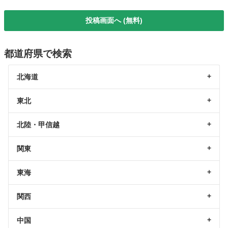
投稿画面へ (無料)
都道府県で検索
北海道
東北
北陸・甲信越
関東
東海
関西
中国