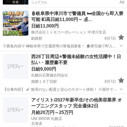
Ad
シェアフル
👮岐阜県中津川市で警備員 🛏️全国から即入寮
可能 💴高日給11,000円～ 💰…
日給11,000円
株式会社ミトモコーポレーション 中津川支店
釧路郡
8月7日
💡募集内容💡 🚧岐阜県で交通誘導の警備員募集！ 🏠寮完備で即入寮
OK。 🔰未経験でも安心の研修体制。 👫男女歓迎＆カップル応募も大
北海道
釧路郡
その他
無料
西28丁目周辺⭐警備未経験の女性活躍中！日
歓迎。 ✨安心して働ける環境で新生活をスタートしませんか？ 💴【日
払い・履歴書不要
給】 ✅日...
日給9,000円
札幌白石警備合同会社
南郷１８丁目駅
8月7日
【仕事内容】 🌠 無理のない配置と安心のサポート体制！ ※屋外での
立ち仕事が中心となりますが、無理のない配置・こまめな休憩を徹底
北海道
札幌市
南郷１８丁目駅
その他
スタッフ
アイリスト/2027年新卒生/その他美容業界 オ
しています。 札幌白石警備合同会社は、白石区・厚別区だけでなく、
ープニングスタッフ 完全週休2日
中央区・西28丁目...
月給20万円～25万円
UNI BROW 札幌店
北海道