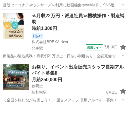
普段はココナラやランサーズを利用し動画編集やweb制作、SNS運用
代行を行っています。 YouTube、TikTok、Instagram、その他SNSに
北海道
札幌市
その他
動画編集
≪月収22万円・派遣社員≫機械操作・製造補
使用する為の素材の買取を始める為、写真販売メンバーを募集しま
助
す。 報...
時給1,300円
日払い
株式会社BREXA Next
7月10日
提携サイト
発寒駅
卵製品の製造業務！月収例21万以上！日払い制度あり！空調完備で快
適作業★20代～50代までの男女活躍中！作業着無償貸与★マイカー通
北海道
札幌市
発寒駅
その他
お祭り、イベント出店販売スタッフ長期アル
勤OK＆無料駐車場完備！《北海道札幌市》 人気の工場のお仕事 ◇卵
バイト募集‼️
製品の製造業務◇ 作業内...
月給250,000円
創明堂
新札幌駅
8月1日
＼全国を旅しながら働こう！／ 屋台スタッフ 長期アルバイト募集！
創明堂では、全国各地のお祭り・イベントに出店している 【移動型屋
北海道
札幌市
新札幌駅
その他
スタッフ
台チーム】の一員として働ける仲間を募集中！ ⸻ 【仕事内容】 ベ
ビーカステラ・10円パ...