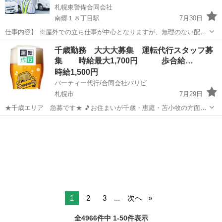
札幌東警備合同会社
南郷１８丁目駅
7月30日
仕事内容】 ※屋外での立ち仕事が中心となりますが、無理のない配
置・こまめな休憩を徹底しています。 ⭐無理なく働ける街の安全守り⭐
北海道
札幌市
南郷１８丁目駅
その他
スタッフ
千歳勤務 大大大募集 運転代行スタッフ募
札幌白石警備合同会社は、白石区や厚別区、北広島・千歳エリアを中
集 時給最大1,700円 歩合給…
心に、地域に根ざした警...
時給1,500円
パーティー代行/合同会社パリピ
札幌市
7月29日
★千歳エリア 急募です★ 🎵お住まいが千歳・恵庭・苫小牧の方面の
方 🎵 🎵出社→千歳駅付近〜退社→千歳駅付近です🎵 🎵2種免許お持ち
北海道
札幌市
その他
スタッフ
方〜募集です 🎵 🎵勤務時間20時〜25時位...
1
2
3
...
次へ
全4966件中 1-50件表示