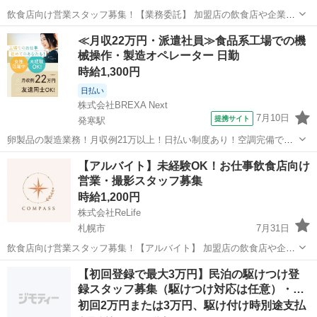
飲食店向け営業スタッフ募集！【業務委託】 加盟店の飲食店や企業へ
訪問し、お店の雰囲気や料理、商品、スタッフの魅力を写真や動画で
北海道
札幌市
その他
スタッフ
≪月収22万円・派遣社員≫食品系工場での機
撮影。撮影だけでなく、お店の方とコミュニケーションを取りなが
械操作・製造オペレーター 日勤
ら、おすすめメニューやこだわりをヒア...
時給1,300円
日払い
株式会社BREXA Next
7月10日
提携サイト
発寒駅
卵製品の製造業務！月収例21万以上！日払い制度あり！空調完備で快
適作業★20代～50代までの男女活躍中！作業着無償貸与★マイカー通
北海道
札幌市
発寒駅
その他
【アルバイト】未経験OK！お仕事飲食店向け
勤OK＆無料駐車場完備！《北海道札幌市》 人気の工場のお仕事 ◇卵
営業・撮影スタッフ募集
製品の製造業務◇ 作業内...
時給1,200円
株式会社ReLife
札幌市
7月31日
飲食店向け営業スタッフ募集！【アルバイト】 加盟店の飲食店や企業
へ訪問し、お店の雰囲気や料理、商品、スタッフの魅力を写真や動画
北海道
札幌市
その他
スタッフ
【初回登録で最大3万円】民泊の駆けつけ登
で撮影。撮影だけでなく、お店の方とコミュニケーションを取りなが
録スタッフ募集（駆けつけ対応は任意）・…
ら、おすすめメニューやこだわりをヒ...
初回2万円または3万円、駆け付け時別途支払