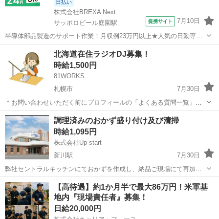
日払い
株式会社BREXA Next
7月10日
提携サイト
サッポロビール庭園駅
半導体部品製造のサポート作業！月収例23万円以上★人気の日勤専属
★20～40代の男性活躍中！空調完備なので1年中快適作業◎マイカー通
北海道
恵庭市
サッポロビール庭園駅
その他
北海道在住ラジオDJ募集！
勤OK＆無料駐車場あり★作業着無償貸与◎《北海道恵庭市》 人気の
時給1,500円
工場のお仕事 ◇半導体部品...
81WORKS
札幌市
7月30日
＊お問い合わせいただく前にプロフィールの「よくある質問一覧」を
ご覧ください。 北海道のご当地グルメを紹介したい。 北海道の名物を
北海道
札幌市
その他
スタッフ
調理済みのおかず盛り付け及び清掃
紹介したい。 とにかくラジオパーソナリティをしてみたい。 パーソナ
時給1,095円
リティに興味があるけど一歩踏...
株式会社Up start
新川駅
7月30日
弊社セントラルキッチンにておかずを作成し、納品ご現場にて再加熱
し、盛り付けしていただきます。 簡単な作業です。
北海道
札幌市
新川駅
その他
【高待遇】約1か月半で最大86万円！米軍基
地内『現場責任者』募集！
日給20,000円