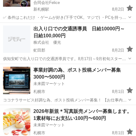
合同会社Felice
新札幌駅
8月2日
✅ 条件はこれだけ ・ゲームが好き(下手でOK。マジで) ・PCを持って
る ・週に数回、配信の時間が作れる ・北海道在住(札幌以外の方も大
北海道
札幌市
新札幌駅
その他
ゲーム
出入り口での交通誘導員 日給10000円～
歓迎。道外もOK) ✅ 費用は一切かかりません レッスン料・登録料・機
日給100,000円
材購入ノルマ、...
株式会社 優光
虻田郡
8月2日
俱知安町で出入り口での交通誘導員です。8月17日～9月初旬スタート
で短期で終了後は札幌市内近郊になります。俱知安町は個室宿舎あり
北海道
虻田郡
その他
個室
事業好調の為、ポスト投稿メンバー募集
ます。
3000〜5000円
未来図マーケット
札幌市
8月1日
ココナラサービス好調な為、ポスト投稿メンバー募集！ 【お仕事内
容】 AI使用可 時事ネタや日常で気になった事、芸能、雑学などを考え
北海道
札幌市
その他
ココナラ
2026年新規＊写真販売メンバー募集します。
ていただき毎日SNSに投稿いただく簡易作業となります。 対象 X、
1素材毎にお支払い100円〜600円
Instagram、その他...
未来図マーケット
札幌市
8月1日