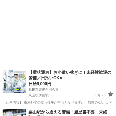
長期勤務可能な方 連続した金土日曜日、月6日程度 主にパソコン操作
北海道
旭川市
旭川駅
その他
スポーツイベント
の作業です。 スポーツイベントなので、設置、撤収作業もあり。 パソ
コン操作...
【環状通東】お小遣い稼ぎに！未経験歓迎の
警備／日払いOK⭐
日給9,000円
札幌東警備合同会社
東区役所前駅
8月6日
【仕事内容】 ※屋外での立ち仕事が中心となりますが、無理のない配
置・こまめな休憩を徹底しています。 🌠 無理のないペースで、地域を
北海道
札幌市
東区役所前駅
その他
スタッフ
栗山駅から通える警備！履歴書不要・未経
守るやりがいを。 札幌東警備合同会社は、東区・北区を中心とした地