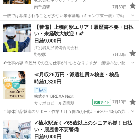
株式会社キャリア・フォース
南千歳駅
7月30日
一般では募集されることが少ない米軍基地（キャンプ東千歳）で勤務
する現場責任者を募集します。 食堂支援業務または施設清掃業務にお
北海道
千歳市
南千歳駅
その他
スタッフ
【警備】上幌向駅エリア！履歴書不要・日払
いて、スタッフへの指示・教育・品質管理・安全管理など、現場全体
い・未経験大歓迎！🌠
の運営を担当していただく重要な...
日給9,000円
江別岩見沢警備合同会社
野幌駅
7月30日
🌠仕事内容 ※屋外での立ち仕事が中心となりますが、無理のない配
置・こまめな休憩を徹底しています。 江別岩見沢警備合同会社は、江
北海道
江別市
野幌駅
その他
≪月収26万円・派遣社員≫検査・検品
別市・岩見沢市を中心に、地域の安全を守る警備会社です。 現在は特
時給1,320円
に、上幌向駅周辺や岩見沢...
日払い
株式会社BREXA Next
7月10日
提携サイト
サッポロビール庭園駅
半導体部品製造のサポート作業！月収例25万円以上★20～40代の男女
活躍中！座り作業！空調完備なので1年中快適作業◎マイカー通勤OK
北海道
恵庭市
サッポロビール庭園駅
その他
✔菊水駅近く✔65歳以上のシニア応援！日払
＆無料駐車場あり★作業着無償貸与◎《北海道恵庭市》 人気の工場の
い・履歴書不要警備
お仕事 ◇半導体部品製造作...
日給9,000円