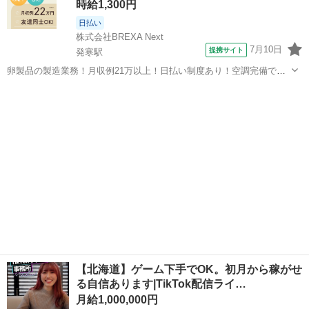
時給1,300円
日払い
株式会社BREXA Next
7月10日
提携サイト
発寒駅
卵製品の製造業務！月収例21万以上！日払い制度あり！空調完備で快
適作業★20代～50代までの男女活躍中！作業着無償貸与★マイカー通
北海道
札幌市
発寒駅
その他
勤OK＆無料駐車場完備！《北海道札幌市》 人気の工場のお仕事 ◇卵
製品の製造業務◇ 作業内...
【北海道】ゲーム下手でOK。初月から稼がせ
る自信あります|TikTok配信ライ…
月給1,000,000円