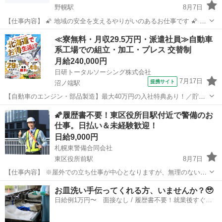
野幌駅
8月7日
【仕事内容】 🌠 地域の安全を支えるやりがいのあるお仕事です 🌠 ※
屋外での立ち仕事が中心となりますが、無理のない配置・こまめな休
北海道
江別市
野幌駅
その他
スタッフ
≪寮無料・月収29.5万円・派遣社員≫自動車
憩を徹底しています。 江別岩見沢警備合同会社は、江別市・岩見沢市
系工場での組立・加工・プレス 交替制
を中心に、由仁町...
月給240,000円
日研トータルソーシング株式会社
7月17日
提携サイト
沼ノ端駅
【自動車のエンジン・部品製造】最大40万円の入社特典あり！／貯金
がはかどる家賃無料の寮付き◎ お仕事について エンジン部品の加工
北海道
苫小牧市
沼ノ端駅
その他
🌠履歴書不要！東区役所目駅付近で警備のお
（エンジンへの各種部品の取付け・機械に部品をセットして加工を行
仕事。日払い＆未経験歓迎！
うオペレーター・製品に不良が無い...
日給9,000円
札幌東警備合同会社
東区役所前駅
8月7日
【仕事内容】 ※屋外での立ち仕事が中心となりますが、無理のない配
置・こまめな休憩を徹底しています。 ✔未経験から始める、街の安全
北海道
札幌市
東区役所前駅
その他
お皿洗い手伝ってくれる方、いませんか？🥹
を守るお仕事 札幌東警備合同会社は、東区・北区を中心に地域に根ざ
日給例1万円〜 面接なし / 履歴書不要！就業後すぐに
した警備を行っています...
お給料がもらえる✨