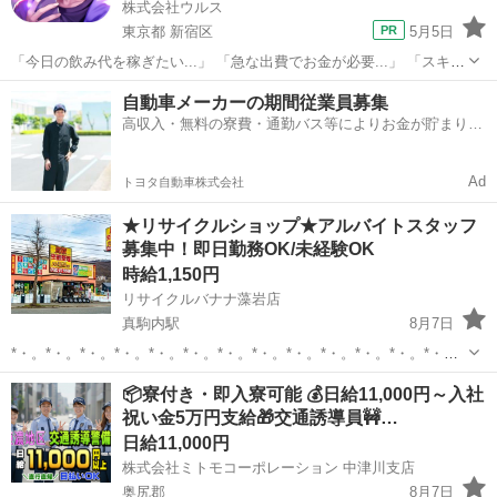
株式会社ウルス
東京都 新宿区
5月5日
「今日の飲み代を稼ぎたい...」 「急な出費でお金が必要...」 「スキマ
時間をお金に変えたい...」 そんな方にオススメな募集です！！ ■■■報
東京
新宿区
その他
スキマ時間
自動車メーカーの期間従業員募集
酬はすぐ受け取りOK！■■■ ✔ 決まった勤務時間なし！...
高収入・無料の寮費・通勤バス等によりお金が貯まりや
すい環境
Ad
トヨタ自動車株式会社
★リサイクルショップ★アルバイトスタッフ
募集中！即日勤務OK/未経験OK
時給1,150円
リサイクルバナナ藻岩店
真駒内駅
8月7日
*・。*・。*・。*・。*・。*・。*・。*・。*・。*・。*・。*・。*・。
今回募集しているのは… 外 勤 メ イ ン の 仕 事 で す！！ 未経験者大
北海道
札幌市
真駒内駅
その他
スタッフ
📦寮付き・即入寮可能 💰日給11,000円～入社
歓迎!(^^)! 2tトラックやハイエ...
祝い金5万円支給🎁交通誘導員🚧…
日給11,000円
株式会社ミトモコーポレーション 中津川支店
奥尻郡
8月7日