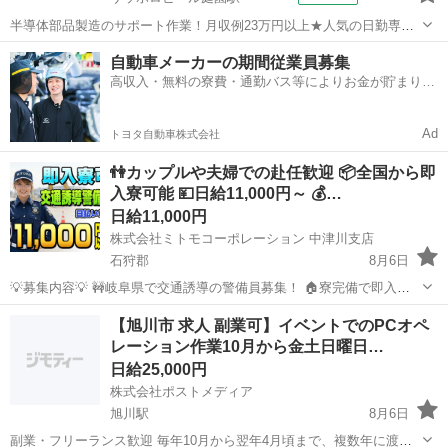
半導体部品製造のサポート作業！月収例23万円以上★人気の日勤専属
★20～40代の男性活躍中！空調完備なので1年中快適作業◎マイカー通
北海道
恵庭市
サッポロビール庭園駅
その他
自動車メーカーの期間従業員募集
勤OK＆無料駐車場あり★作業着無償貸与◎《北海道恵庭市》 人気の
高収入・無料の寮費・通勤バス等によりお金が貯まりや
工場のお仕事 ◇半導体部品...
すい環境
Ad
トヨタ自動車株式会社
👫カップルや夫婦での赴任歓迎 📦全国から即
入寮可能 💴日給11,000円～ 💰…
日給11,000円
株式会社ミトモコーポレーション 中津川支店
石狩郡
8月6日
💡募集内容💡 🚧岐阜県で交通誘導の警備員募集！ 🏠寮完備で即入寮
OK。 🔰未経験でも安心の研修体制。 👫男女歓迎＆カップル応募も大
北海道
石狩郡
その他
無料
【旭川市 求人 副業可】イベントでのPCオペ
歓迎。 ✨安心して働ける環境で新生活をスタートしませんか？ 💴【日
レーション作業10月から金土日曜日…
給】 ✅日...
日給25,000円
株式会社ポストメディア
旭川駅
8月6日
副業・フリーランス歓迎 毎年10月から翌年4月頃まで、複数年に渡る