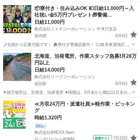
📦寮付き・住み込みOK 💴日給11,000円～入
社祝い金5万円プレゼント🎁警備…
日給11,000円
株式会社ミトモコーポレーション 中津川支店
岩内郡
8月6日
🗾全国から応募可能です！ 🏠寮付き警備員案件！ 👮‍♂️岐阜東濃地区で
安心・安定の警備員募集 〜50代・60代も活躍中／日給11,000円〜〜
北海道
岩内郡
その他
無料
北海道、泊発電所、作業スタッフ急募❗️月28万
💴【給与】 ✅日勤：11,000円～ ✅夜勤：13,064円...
円以上
日給14,000円
株式会社リープコーポレーション
福住駅
8月6日
⚫︎就労場所は、北海道、泊発電所 ⚫︎時期は、6月末から概ね11月末の降
雪前を想定していますが、工事の進捗に伴い、工事の終了時期が短
北海道
札幌市
福住駅
その他
≪月収24万円・派遣社員≫軽作業・ピッキン
縮、延長なる場合があります。当該工事が終了しても、別な案件に配
グ
置提案します。 ⚫︎作業内容...
時給1,320円
日払い
株式会社BREXA Next
7月10日
提携サイト
サッポロビール庭園駅