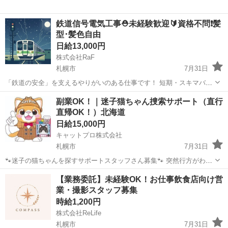
鉄道信号電気工事⛑️未経験歓迎🔰資格不問❗️髪
型･髪色自由
日給13,000円
株式会社RaF
札幌市
7月31日
「鉄道の安全」を支えるやりがいのある仕事です！ 短期・スキマバイ
トではなく、腰を据えて長く働きたい方、大歓迎です。未経験からで
北海道
札幌市
その他
髪型
副業OK！｜迷子猫ちゃん捜索サポート（直行
も安心してスタートできます。 未経験者歓迎 「現場仕事は大変そ
直帰OK！）北海道
う…」 そう思われた方もいるかもし...
日給15,000円
キャットプロ株式会社
札幌市
7月31日
🐾迷子の猫ちゃんを探すサポートスタッフさん募集🐾 突然行方がわか
らなくなってしまった猫ちゃんが、 再び飼い主さんのもとへ帰れるよ
北海道
札幌市
その他
スタッフ
【業務委託】未経験OK！お仕事飲食店向け営
うお手伝いするお仕事です🐱 猫ちゃんが見つかり、 飼い主さんから
業・撮影スタッフ募集
「本当にありがと...
時給1,200円
株式会社ReLife
札幌市
7月31日