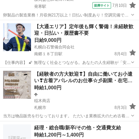
7月10日
提携サイト
発寒駅
卵製品の製造業務！月収例21万以上！日払い制度あり！空調完備で快
適作業★20代～50代までの男女活躍中！作業着無償貸与★マイカー通
北海道
札幌市
発寒駅
その他
【大通エリア】定年後も輝く警備！未経験歓
勤OK＆無料駐車場完備！《北海道札幌市》 人気の工場のお仕事 ◇卵
迎・日払い・履歴書不要
製品の製造業務◇ 作業内...
日給9,000円
札幌白石警備合同会社
南郷１８丁目駅
8月4日
【仕事内容】 🌠 無理なく社会とつながる。あなたの人生経験が「安
心」に変わります 🌠 ※屋外での立ち仕事が中心となりますが、無理の
北海道
札幌市
南郷１８丁目駅
その他
スタッフ
【経験者の方大歓迎❣】自由に働いてお小遣
ない配置・こまめな休憩を徹底しています。 札幌白石警備合同会社で
い❣古着アパレルのお仕事☆彡副業・在宅…
は、現在65歳〜...
時給1,000円
稲木商店
札幌市
8月3日
当方は物品販売を行なっております。 ただいま業務拡大のため古着の
撮影〜梱包までしていただける方を募集しております❣ 作業は撮影・
北海道
札幌市
その他
古着
経理・総合職/新卒/その他・交通費支給
梱包のみ！ お気軽にお問合せ下さい🤗 在宅でできるので、 皆さんそ
時給1,200円～1,400円
れぞれ自...