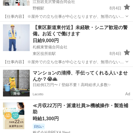
江別岩見沢警備合同会社
野幌駅
8月4日
【仕事内容】 ※屋外での立ち仕事が中心となりますが、無理のない配
置・こまめな休憩を徹底しています。 ✔ 地域に根ざした安全を守るお
北海道
江別市
野幌駅
その他
スタッフ
【東区新道東付近】未経験・シニア歓迎の警
仕事です 岩見沢市志文地区を中心とした、建築現場での交通誘導や歩
備。お近くで働けます
行者の安全案内をお願...
日給9,000円
札幌東警備合同会社
東区役所前駅
8月4日
【仕事内容】 ※屋外での立ち仕事が中心となりますが、無理のない配
置・こまめな休憩を徹底しています。 ☑ 新道東駅エリアで自分らしく
北海道
札幌市
東区役所前駅
その他
スタッフ
マンションの清掃、手伝ってくれる人いませ
働く！ ☑ 体への負担に配慮した安心の環境 ☑ 「ありがとう」と言わ
んか？😭🙏
れるやりがい ...
日給例1万円〜 / 登録不要！高時給求人多数✨
Ad
Lacotto
≪月収22万円・派遣社員≫機械操作・製造補
助
時給1,300円
日払い
株式会社BREXA Next