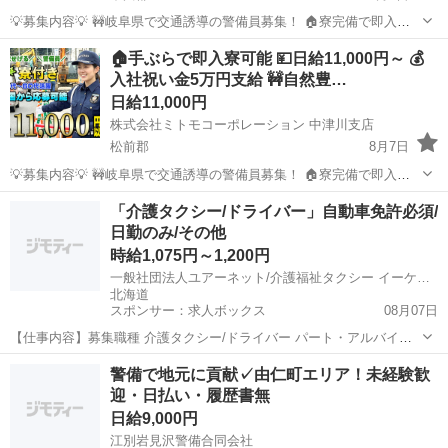
💡募集内容💡 🚧岐阜県で交通誘導の警備員募集！ 🏠寮完備で即入寮
OK。 🔰未経験でも安心の研修体制。 👫男女歓迎＆カップル応募も大
北海道
中川郡
その他
無料
🏠手ぶらで即入寮可能 💴日給11,000円～ 💰
歓迎。 ✨安心して働ける環境で新生活をスタートしませんか？ 💴【日
入社祝い金5万円支給 🚧自然豊…
給】 ✅日...
日給11,000円
株式会社ミトモコーポレーション 中津川支店
松前郡
8月7日
💡募集内容💡 🚧岐阜県で交通誘導の警備員募集！ 🏠寮完備で即入寮
OK。 🔰未経験でも安心の研修体制。 👫男女歓迎＆カップル応募も大
北海道
松前郡
その他
無料
「介護タクシー/ドライバー」自動車免許必須/
歓迎。 ✨安心して働ける環境で新生活をスタートしませんか？ 💴【日
日勤のみ/その他
給】 ✅日...
時給1,075円～1,200円
一般社団法人ユアーネット/介護福祉タクシー イーケア・サービス・ユアーネット
北海道
スポンサー：求人ボックス
08月07日
【仕事内容】募集職種 介護タクシー/ドライバー パート・アルバイト
仕事内容 送迎 給与・手当 <給与> 時給1,075〜1,200円 <手当> 交通費
アルバイト・パート
警備で地元に貢献✓由仁町エリア！未経験歓
支給:実費(上限あり) 交通費支給月額:10,000円 <賞与> 賞与あり 合...
迎・日払い・履歴書無
日給9,000円
江別岩見沢警備合同会社