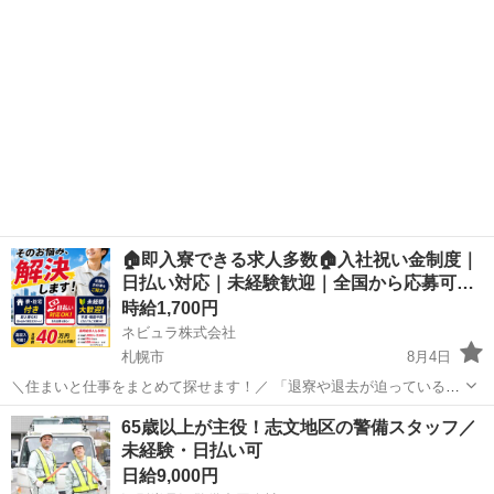
🏠即入寮できる求人多数🏠入社祝い金制度｜
日払い対応｜未経験歓迎｜全国から応募可…
時給1,700円
ネビュラ株式会社
札幌市
8月4日
＼住まいと仕事をまとめて探せます！／ 「退寮や退去が迫っている」
「所持金が少なく、生活が不安」 「寮付きの仕事をすぐに始めたい」
北海道
札幌市
その他
ゴールデンウィーク
65歳以上が主役！志文地区の警備スタッフ／
「新しい土地で生活を立て直したい」 このようなお悩みを抱えている
未経験・日払い可
方は、一人...
日給9,000円