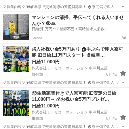
💡募集内容💡 🚧岐阜県で交通誘導の警備員募集！ 🏠寮完備で即入寮
OK。 🔰未経験でも安心の研修体制。 👫男女歓迎＆カップル応募も大
北海道
奥尻郡
その他
無料
マンションの清掃、手伝ってくれる人いませ
歓迎。 ✨安心して働ける環境で新生活をスタートしませんか？ 💴【日
んか？😭🙏
給】 ✅日...
日給例1万円〜 / 登録不要！高時給求人多数✨
Ad
Lacotto
💰入社祝い金5万円あり 🏠手ぶらで即入寮可
能 💴日給1.1万円スタート 👮岐阜…
日給11,000円
株式会社ミトモコーポレーション 中津川支店
野付郡
8月7日
💡募集内容💡 🚧岐阜県で交通誘導の警備員募集！ 🏠寮完備で即入寮
OK。 🔰未経験でも安心の研修体制。 👫男女歓迎＆カップル応募も大
北海道
野付郡
その他
無料
📦生活家電付きで入寮可能 💴安定の日給
歓迎。 ✨安心して働ける環境で新生活をスタートしませんか？ 💴【日
11,000円～ 💰お祝い金5万円プレゼ…
給】 ✅日...
日給11,000円
株式会社ミトモコーポレーション 中津川支店
爾志郡
8月7日
💡募集内容💡 🚧岐阜県で交通誘導の警備員募集！ 🏠寮完備で即入寮