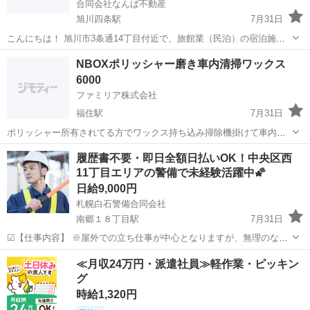
合同会社なんば不動産
旭川四条駅
7月31日
こんにちは！ 旭川市3条通14丁目付近で、旅館業（民泊）の宿泊施設
を開業予定です。 旅館業の運営にあたり、駆けつけ登録スタッフとし
北海道
旭川市
旭川四条駅
その他
NBOXポリッシャー磨き車内清掃ワックス
てご登録いただける方を募集しています。 【募集条件】 ・旭川市3条
6000
通14丁...
ファミリア株式会社
福住駅
7月31日
ポリッシャー所有されてる方でワックス持ち込み掃除機掛けて車内清
掃車内は掃除機かける位で然程汚れてません 日程は打ち合わせして決
北海道
札幌市
福住駅
その他
履歴書不要・即日全額日払いOK！中央区西
めてお願いしたいです。
11丁目エリアの警備で未経験活躍中🌠
日給9,000円
札幌白石警備合同会社
南郷１８丁目駅
7月31日
☑【仕事内容】 ※屋外での立ち仕事が中心となりますが、無理のない
配置・こまめな休憩を徹底しています。 札幌白石警備合同会社は、
北海道
札幌市
南郷１８丁目駅
その他
50代
≪月収24万円・派遣社員≫軽作業・ピッキン
白石区や厚別区を中心に、札幌市内全域に多数の現場を持つ警備会社
グ
です。今回募集するのは、中...
時給1,320円