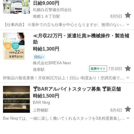
日給9,000円
札幌白石警備合同会社
南郷１８丁目駅
8月5日
【仕事内容】 ※屋外での立ち仕事が中心となりますが、無理のない配
置・こまめな休憩を徹底しています。 🌠 自分らしく、元気に働く！
北海道
札幌市
南郷１８丁目駅
その他
スタッフ
≪月収22万円・派遣社員≫機械操作・製造補
札幌白石警備合同会社は、白石区や厚別区、そして東西線沿線を中心
助
に地域を守る警備会社で...
時給1,300円
日払い
株式会社BREXA Next
7月10日
提携サイト
発寒駅
卵製品の製造業務！月収例21万以上！日払い制度あり！空調完備で快
適作業★20代～50代までの男女活躍中！作業着無償貸与★マイカー通
北海道
札幌市
発寒駅
その他
🍸BARアルバイトスタッフ募集 🍸新店舗
勤OK＆無料駐車場完備！《北海道札幌市》 人気の工場のお仕事 ◇卵
時給1,500円
製品の製造業務◇ 作業内...
BAR Ning
上野幌駅
8月4日
Bar Ningでは、一緒に楽しく働いてくれるスタッフを3名程度募集して
います！ 募集内容 * 接客 * 洗い物 * 軽食の簡単な調理 * 片付け・清掃
北海道
北広島市
上野幌駅
その他
スタッフ
応募条件 * 20代〜30代の方 * 未経験歓迎！ * お酒...