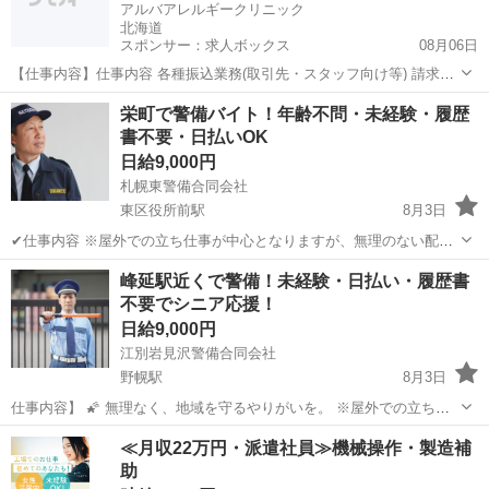
アルバアレルギークリニック
北海道
スポンサー：求人ボックス
08月06日
【仕事内容】仕事内容 各種振込業務(取引先・スタッフ向け等) 請求書
の発行 入出金の確認・金額チェック 領収書の取りまとめ 各種書類の
アルバイト・パート
栄町で警備バイト！年齢不問・未経験・履歴
作成・提出 税理士とのやり取り(資料のお渡し等) など 【経験・資格】
書不要・日払いOK
<応募要件> ・スマートフ...
日給9,000円
札幌東警備合同会社
東区役所前駅
8月3日
✔仕事内容 ※屋外での立ち仕事が中心となりますが、無理のない配
置・こまめな休憩を徹底しています。 ✨東区・北区に根付いた警備
北海道
札幌市
東区役所前駅
その他
個室
峰延駅近くで警備！未経験・日払い・履歴書
会社で、ご近所ワークを始めませんか？✨ 札幌東警備合同会社は、東
不要でシニア応援！
区・北区を中心に活動...
日給9,000円
江別岩見沢警備合同会社
野幌駅
8月3日
仕事内容】 🌠 無理なく、地域を守るやりがいを。 ※屋外での立ち仕
事が中心となりますが、無理のない配置・こまめな休憩を徹底してい
北海道
江別市
野幌駅
その他
スタッフ
≪月収22万円・派遣社員≫機械操作・製造補
ます。 江別岩見沢警備合同会社は、江別・岩見沢・峰延エリアを中
助
心とした、地域密着型の...