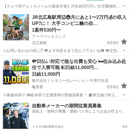
【クルマ用アルミホイールの製造作業】月収例29万円／社宅費無料／
赴任旅費会社負担／土日休み＆年間休日121日／20-40代男性活躍中 人
北海道
苫小牧市
沼ノ端駅
その他
JR北広島駅周辺🚇️月にあと1〜2万円💰の収入
気の工場のお仕事 ◇自動車用アルミホイールの製造◇ 鋳造・加工・塗
UP⤴️に！ 大手コンビニ🏪の自…
装のいずれかの部署に...
1案件530円〜
アーヴァンエコシス
北広島駅
8月6日
⚠お問い合わせの前に✋ 🐸まず内容を全て読んで下さいね🐕 🐸定型文
の問い合わせには反応しません😪 ✨月にあと1万円〜2万円の収入💰を
北海道
北広島市
北広島駅
その他
給料
💸日払い対応で急な出費も安心 🛏️住み込み赴
増やしたい方の 副業にぴったり☺ ☺ポイント集めるより稼げます😁
任で入寮可能 💴日給11,000円…
❌コン...
日給11,000円
株式会社ミトモコーポレーション 中津川支店
亀田郡
8月6日
💡募集内容💡 🚧岐阜県で交通誘導の警備員募集！ 🏠寮完備で即入寮
OK。 🔰未経験でも安心の研修体制。 👫男女歓迎＆カップル応募も大
北海道
亀田郡
その他
無料
自動車メーカーの期間従業員募集
歓迎。 ✨安心して働ける環境で新生活をスタートしませんか？ 💴【日
高収入・無料の寮費・通勤バス等によりお金が貯まりや
給】 ✅日...
すい環境
Ad
トヨタ自動車株式会社