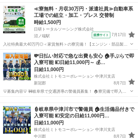
OK。 🔰未経験でも安心の研修体制。 👫男女歓迎＆カップル応募も大
北海道
爾志郡
その他
無料
≪寮無料・月収30万円・派遣社員≫自動車系
歓迎。 ✨安心して働ける環境で新生活をスタートしませんか？ 💴【日
工場での組立・加工・プレス 交替制
給】 ✅日...
時給1,500円
日研トータルソーシング株式会社
7月17日
提携サイト
沼ノ端駅
入社特典最大40万円◎＜家賃無料＞の寮完備！【エンジン・部品製造
｜北海道苫小牧市】高収入！月収例30万円以上｜豪華入社特典ももら
北海道
苫小牧市
沼ノ端駅
その他
💸日払い対応で急な出費も安心 🏠手ぶらで即
える♪《お仕事No.1A295》 自動車のエンジンおよびエンジン部品の製
入寮可能 💴日給11,000円～ 💰…
造 自動車のエンジンや...
日給11,000円
株式会社ミトモコーポレーション 中津川支店
新冠郡
8月7日
💡募集内容💡 🚧岐阜県で交通誘導の警備員募集！ 🏠寮完備で即入寮
OK。 🔰未経験でも安心の研修体制。 👫男女歓迎＆カップル応募も大
北海道
新冠郡
その他
無料
歓迎。 ✨安心して働ける環境で新生活をスタートしませんか？ 💴【日
👮岐阜県中津川市で警備員 🏠生活備品付きで
給】 ✅日...
入寮可能 💴安定の日給11,000円…
日給11,000円
株式会社ミトモコーポレーション 中津川支店
中川郡
8月7日