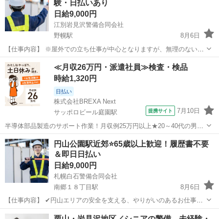
験・日払いあり
域密着型の警備会社で...
日給9,000円
江別岩見沢警備合同会社
野幌駅
8月6日
【仕事内容】 ※屋外での立ち仕事が中心となりますが、無理のない配
置・こまめな休憩を徹底しています。 ☑ 具体的なお仕事内容 🌠 江
北海道
江別市
野幌駅
その他
雑踏警備
≪月収26万円・派遣社員≫検査・検品
別・岩見沢・栗山エリアを中心とした、人や車両の安全を守る大切な
時給1,320円
お仕事です。 工...
日払い
株式会社BREXA Next
7月10日
提携サイト
サッポロビール庭園駅
半導体部品製造のサポート作業！月収例25万円以上★20～40代の男女
活躍中！座り作業！空調完備なので1年中快適作業◎マイカー通勤OK
北海道
恵庭市
サッポロビール庭園駅
その他
円山公園駅近郊⭐65歳以上歓迎！履歴書不要
＆無料駐車場あり★作業着無償貸与◎《北海道恵庭市》 人気の工場の
＆即日日払い
お仕事 ◇半導体部品製造作...
日給9,000円
札幌白石警備合同会社
南郷１８丁目駅
8月6日
【仕事内容】 ✔円山エリアの安全を支える、やりがいのあるお仕事で
す！ ※屋外での立ち仕事が中心となりますが、無理のない配置・こま
北海道
札幌市
南郷１８丁目駅
その他
65歳
栗山・岩見沢地区／シニアの警備。未経験・