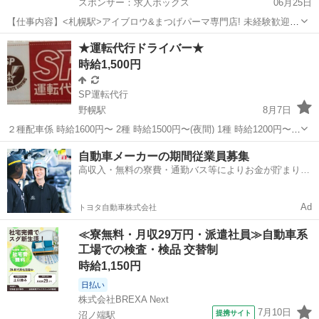
スポンサー：求人ボックス
06月25日
【仕事内容】<札幌駅>アイブロウ&まつげパーマ専門店! 未経験歓迎
社会保険完備 月10,11日休み 年間休日125日 土日祝休み月2回OK 髪色
正社員 / アルバイト・パート
★運転代行ドライバー★
自由・ネイルOK アイリストとしてだけでなく、メイクアップアーテ
時給1,500円
ィストとしても活躍で...
SP運転代行
野幌駅
8月7日
２種配車係 時給1600円〜 2種 時給1500円〜(夜間) 1種 時給1200円〜
月給 28万〜(週5勤務で) ◆ＷワークＯＫ ◆履歴書不要 勤務地/江別市
北海道
江別市
野幌駅
その他
時給
自動車メーカーの期間従業員募集
野幌 ＊車通勤ＯＫ!! 19:00～翌5:00 ※シフト制 ...
高収入・無料の寮費・通勤バス等によりお金が貯まりや
すい環境
Ad
トヨタ自動車株式会社
≪寮無料・月収29万円・派遣社員≫自動車系
工場での検査・検品 交替制
時給1,150円
日払い
株式会社BREXA Next
7月10日
提携サイト
沼ノ端駅