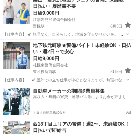
めな休憩を徹底しています。 札幌白石警備合同会社では、中央区円山
日払い・履歴書不要
エリアを中心に、建設現...
日給9,000円
江別岩見沢警備合同会社
野幌駅
8月5日
【仕事内容】 🌠 無理なく、自分らしく。地域を守るやりがいを。 ※
屋外での立ち仕事が中心となりますが、無理のない配置・こまめな休
北海道
江別市
野幌駅
その他
スタッフ
地下鉄元町駅★警備バイト！未経験OK・日払
憩を徹底しています。 江別岩見沢警備合同会社は、岩見沢市や江別
い・週2日～で安心
市、栗山町エリアに密着し...
日給9,000円
札幌東警備合同会社
東区役所前駅
8月5日
【仕事内容】 🌠 屋外での立ち仕事が中心となりますが、無理のない
配置・こまめな休憩を徹底しています。 札幌東警備合同会社は、東
北海道
札幌市
東区役所前駅
その他
スタッフ
自動車メーカーの期間従業員募集
区・北区を拠点とする地域密着型の警備会社です。 現在、地下鉄元町
高収入・無料の寮費・通勤バス等によりお金が貯まりや
駅周辺でも多くの方が活...
すい環境
Ad
トヨタ自動車株式会社
西18丁目エリアの警備！週2〜、未経験OK！
日払いで即給与