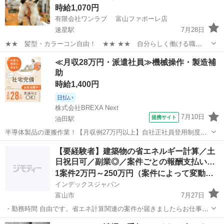
時給1,070円
有限会社ワンラブ 富山ファボーレ店
速星駅
7月28日
★★ 髪型・カラーコン自由！ ★★ ★★ 自分らしく働ける職
場！ ★★ 安定した会社で、 可愛い動物たちと触れ合いながら ワー
富山
富山市
速星駅
その他
スタッフ
≪月収28万円・派遣社員≫機械操作・製造補
クライフバランスを取りやすい仕事しませんか？ ★WワークOK！【同
助
業他社不可】 ...
時給1,400円
日払い
株式会社BREXA Next
7月10日
提携サイト
油田駅
半導体製品の運搬作業！【月収例27万円以上】自社正社員登用制度あ
り★備品付きワンルーム寮完備★寮から工場まで送迎あり◎空調完備
富山
砺波市
油田駅
その他
【要経験者】建築物の省エネルギー計算／土
で1年中快適作業！マイカー通勤OK＆無料駐車場あり★《富山県砺波
日祝日可／副業◎／案件ごとの報酬支払い…
市》 人気の工場のお仕事 ◇半導...
1案件2万円～250万円（案件によって変動します）
インデックスジャパン
富山市
7月27日
・勤務時間 自由です。省エネ計算関連の案件が届きましたらお仕事を
始めてください。 ・勤務地 在宅になりますので全国対応です。 ・
富山
富山市
その他
ネット