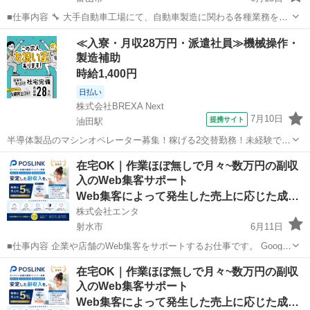
■仕事内容 🔧 大手自動車工場にて、自動車製造に関わる各種業務を担
当していただきます。 世界トップクラスの自動車メーカーの製造現場
富山
富山市
その他
時給
≪入寮・月収28万円・派遣社員≫機械操作・
で、ものづくりの最前線を支える仕事です。 配属先は適性や経験を考
製造補助
慮し、以下いずれ...
時給1,400円
日払い
株式会社BREXA Next
7月10日
提携サイト
油田駅
半導体製品のマシンオペレーター募集！稼げる2交替勤務！未経験でも
時給1,400円～！備品付き1R寮をご用意！寮から無料送迎サービスあり
富山
砺波市
油田駅
その他
在宅OK｜作業ほぼ無しで月々~数万円の副収
♪《富山県砺波市》 人気の工場のお仕事 ◇半導体製品のマシンオペレ
入のWeb集客サポート
ーター◇ ＊クリーンル...
Web集客によって発生した売上に応じた成果報酬
株式会社エンタ
射水市
6月11日
■仕事内容 企業や店舗のWeb集客をサポートするお仕事です。 Google
を活用した「Web上の店舗情報」の登録・初期設定を行っていただき
富山
射水市
その他
Web
在宅OK｜作業ほぼ無しで月々~数万円の副収
ます。 日々の集客運用や問い合わせ対応、顧客対応はすべて運営本部
入のWeb集客サポート
が行うため...
Web集客によって発生した売上に応じた成果報酬