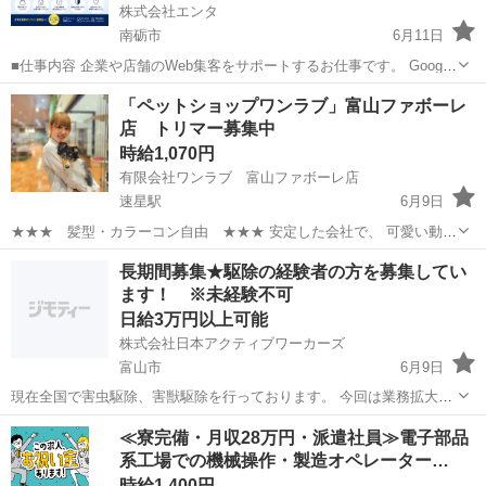
株式会社エンタ
南砺市
6月11日
■仕事内容 企業や店舗のWeb集客をサポートするお仕事です。 Google
を活用した「Web上の店舗情報」の登録・初期設定を行っていただき
富山
南砺市
その他
Web
「ペットショップワンラブ」富山ファボーレ
ます。 日々の集客運用や問い合わせ対応、顧客対応はすべて運営本部
店 トリマー募集中
が行うため...
時給1,070円
有限会社ワンラブ 富山ファボーレ店
速星駅
6月9日
★★★ 髪型・カラーコン自由 ★★★ 安定した会社で、 可愛い動物
たちと触れ合いながら ワークライフバランスを取りやすい仕事しませ
富山
富山市
速星駅
その他
時給
長期間募集★駆除の経験者の方を募集してい
んか？ ★WワークOK！【同業他社不可】 ★週2日～OK！ ★曜日・時
ます！ ※未経験不可
間も...
日給3万円以上可能
株式会社日本アクティブワーカーズ
富山市
6月9日
現在全国で害虫駆除、害獣駆除を行っております。 今回は業務拡大の
為、提携をしていただける駆除経験者の方を募集します。 ※法人、
富山
富山市
その他
シロアリ
≪寮完備・月収28万円・派遣社員≫電子部品
個人は問いません。 ※未経験不可 宮城県、福島県 東京都、神奈川
系工場での機械操作・製造オペレーター…
県、...
時給1,400円