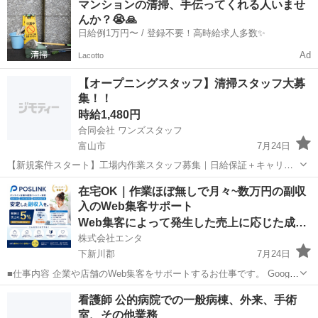
マンションの清掃、手伝ってくれる人いませ
報酬 1案件2万円～200万円（案件によって変動します） ・こ...
んか？😭🙏
日給例1万円〜 / 登録不要！高時給求人多数✨
Ad
Lacotto
【オープニングスタッフ】清掃スタッフ大募
集！！
時給1,480円
合同会社 ワンズスタッフ
富山市
7月24日
【新規案件スタート】工場内作業スタッフ募集｜日給保証＋キャリア
アップで高収入可能 この度、工場内業務の新規案件スタートに伴い、
富山
富山市
その他
スタッフ
在宅OK｜作業ほぼ無しで月々~数万円の副収
オープニングスタッフを募集いたします！ ■仕事内容 工場内にて清掃
入のWeb集客サポート
業務・軽作業を中心...
Web集客によって発生した売上に応じた成果報酬
株式会社エンタ
下新川郡
7月24日
■仕事内容 企業や店舗のWeb集客をサポートするお仕事です。 Google
を活用した「Web上の店舗情報」の登録・初期設定を行っていただき
富山
下新川郡
その他
Web
看護師 公的病院での一般病棟、外来、手術
ます。 日々の集客運用や問い合わせ対応、顧客対応はすべて運営本部
室、その他業務
が行うため...