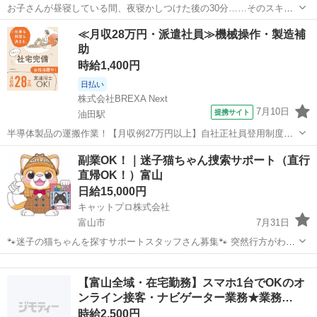
お子さんが昼寝している間、夜寝かしつけた後の30分……そのスキマ
時間が収入になります。 株式会社リーチリンクは、育児中・家事の傍
富山
富山市
その他
リスナー
≪月収28万円・派遣社員≫機械操作・製造補
らでも無理なく続けられるライブ配信のお仕事を提案しています。 ＜
助
ライブ配信ってどんな...
時給1,400円
日払い
株式会社BREXA Next
7月10日
提携サイト
油田駅
半導体製品の運搬作業！【月収例27万円以上】自社正社員登用制度あ
り★備品付きワンルーム寮完備★寮から工場まで送迎あり◎空調完備
富山
砺波市
油田駅
その他
副業OK！｜迷子猫ちゃん捜索サポート（直行
で1年中快適作業！マイカー通勤OK＆無料駐車場あり★《富山県砺波
直帰OK！）富山
市》 人気の工場のお仕事 ◇半導...
日給15,000円
キャットプロ株式会社
富山市
7月31日
🐾迷子の猫ちゃんを探すサポートスタッフさん募集🐾 突然行方がわか
らなくなってしまった猫ちゃんが、 再び飼い主さんのもとへ帰れるよ
富山
富山市
その他
スタッフ
うお手伝いするお仕事です🐱 猫ちゃんが見つかり、 飼い主さんから
【富山全域・在宅勤務】スマホ1台でOKのオ
「本当にありがと...
ンライン接客・ナビゲーター業務★業務…
時給2,500円