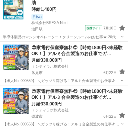
助
時給1,400円
日払い
株式会社BREXA Next
7月10日
提携サイト
油田駅
半導体製品のマシンオペレーター！クリーンルーム内お仕事★ 20代～
50代の幅広い年齢層の男女活躍中！お友達やカップルとの応募OK★寮
富山
砺波市
油田駅
その他
😍家電付個室寮無料😍【時給1800円×未経験
完備&送迎もあるのですぐに働けます♪《富山県砺波市》 人気の工場の
OK！】アルミ合金製造のお仕事でガ…
お仕事 ◇車載品、電子タ...
月給330,000円
ｉシティラボ株式会社
氷見市
6月22日
【求人No.i000559】 ＼ガッツリ稼げる！アルミ合金製造のお仕事🎵／
👉ここがポイント 🚩時給1800円！しっかり稼ぎたい方にピッタリ！
富山
氷見市
その他
個室
😍家電付個室寮無料😍【時給1800円×未経験
🚩期間限定で寮費無料キャンペーン実施中！ 🚩生活家電付きの個室寮
OK！】アルミ合金製造のお仕事でガ…
完...
月給330,000円
ｉシティラボ株式会社
砺波市
6月22日
【求人No.i000558】 ＼ガッツリ稼げる！アルミ合金製造のお仕事🎵／