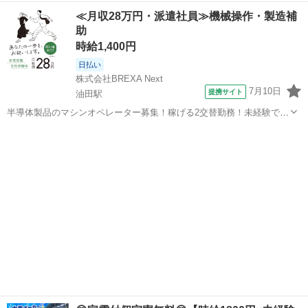
👉ここがポイント 🚩時給1800円！しっかり稼ぎたい方にピッタリ！
富山
富山市
その他
個室
≪月収28万円・派遣社員≫機械操作・製造補
🚩期間限定で寮費無料キャンペーン実施中！ 🚩生活家電付きの個室寮
助
完...
時給1,400円
日払い
株式会社BREXA Next
7月10日
提携サイト
油田駅
半導体製品のマシンオペレーター募集！稼げる2交替勤務！未経験でも
時給1,400円～！備品付き1R寮をご用意！寮から無料送迎サービスあり
富山
砺波市
油田駅
その他
♪《富山県砺波市》 人気の工場のお仕事 ◇半導体製品のマシンオペレ
ーター◇ ＊クリーンル...