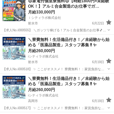
😍家電付個室寮無料😍【時給1800円×未経験
OK！】アルミ合金製造のお仕事でガ…
月給330,000円
ｉシティラボ株式会社
射水市
6月22日
【求人No.i000555】 ＼ガッツリ稼げる！アルミ合金製造のお仕事🎵／
👉ここがポイント 🚩時給1800円！しっかり稼ぎたい方にピッタリ！
富山
射水市
その他
個室
＼寮費無料！生活備品付き！／未経験から始
🚩期間限定で寮費無料キャンペーン実施中！ 🚩生活家電付きの個室寮
める「医薬品製造」スタッフ募集💊✨
完...
月給260,000円
iシティラボ株式会社
射水市
6月19日
【求人No.i000518】 ✨ ここがオススメ！ 寮費無料！：家賃負担なし
で、浮いた分を貯金や趣味に回せます。 備品付きワンルーム寮完備：
富山
射水市
その他
都会
＼寮費無料！生活備品付き！／未経験から始
エアコン・冷蔵庫・洗濯機・テレビなど、生活に必要な家電付き。買
める「医薬品製造」スタッフ募集💊✨
い揃える必要...
月給260,000円
iシティラボ株式会社
高岡市
6月19日
【求人No.i000517】 ✨ ここがオススメ！ 寮費無料！：家賃負担なし
で、浮いた分を貯金や趣味に回せます。 備品付きワンルーム寮完備：