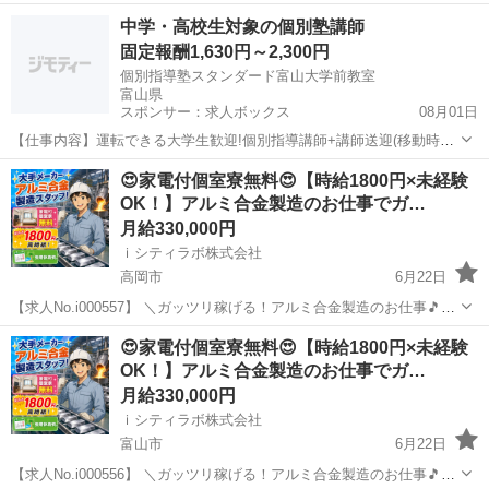
👉ここがポイント 🚩時給1800円！しっかり稼ぎたい方にピッタリ！
富山
砺波市
その他
個室
中学・高校生対象の個別塾講師
🚩期間限定で寮費無料キャンペーン実施中！ 🚩生活家電付きの個室寮
固定報酬1,630円～2,300円
完...
個別指導塾スタンダード富山大学前教室
富山県
スポンサー：求人ボックス
08月01日
【仕事内容】運転できる大学生歓迎!個別指導講師+講師送迎(移動時間
も報酬あり) <服装> 服装は私服でOK!大学の授業帰りに、そのままス
アルバイト・パート
😍家電付個室寮無料😍【時給1800円×未経験
ムーズに勤務できます。 個別指導塾での授業+講師の送迎業務を担当
OK！】アルミ合金製造のお仕事でガ…
していただきます。 ガッツリ稼...
月給330,000円
ｉシティラボ株式会社
高岡市
6月22日
【求人No.i000557】 ＼ガッツリ稼げる！アルミ合金製造のお仕事🎵／
👉ここがポイント 🚩時給1800円！しっかり稼ぎたい方にピッタリ！
富山
高岡市
その他
個室
😍家電付個室寮無料😍【時給1800円×未経験
🚩期間限定で寮費無料キャンペーン実施中！ 🚩生活家電付きの個室寮
OK！】アルミ合金製造のお仕事でガ…
完...
月給330,000円
ｉシティラボ株式会社
富山市
6月22日
【求人No.i000556】 ＼ガッツリ稼げる！アルミ合金製造のお仕事🎵／