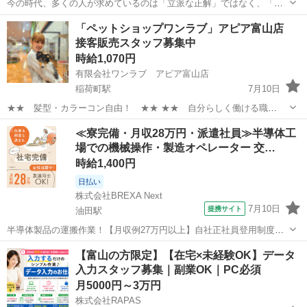
今の時代、多くの人が求めているのは「立派な正解」ではなく、「同
じ目線で語り合える場所」です。 あなたが人生で乗り越えた経験や、
富山
富山市
その他
時給
「ペットショップワンラブ」アピア富山店
日々のリアルな想いを発信するだけで、それは誰かにとっての「価
接客販売スタッフ募集中
値」に変わります。 【仕事内容...
時給1,070円
有限会社ワンラブ アピア富山店
稲荷町駅
7月10日
★★ 髪型・カラーコン自由！ ★★ ★★ 自分らしく働ける職
場！ ★★ 安定した会社で、 可愛い動物たちと触れ合いながら ワー
富山
富山市
稲荷町駅
その他
スタッフ
≪寮完備・月収28万円・派遣社員≫半導体工
クライフバランスを取りやすい仕事しませんか？ ★WワークOK！【同
場での機械操作・製造オペレーター 交…
業他社不可】 ...
時給1,400円
日払い
株式会社BREXA Next
7月10日
提携サイト
油田駅
半導体製品の運搬作業！【月収例27万円以上】自社正社員登用制度あ
り★備品付きワンルーム寮完備★寮から工場まで送迎あり◎空調完備
富山
砺波市
油田駅
その他
【富山の方限定】【在宅×未経験OK】データ
で1年中快適作業！マイカー通勤OK＆無料駐車場あり★《富山県砺波
入力スタッフ募集｜副業OK｜PC必須
市》 人気の工場のお仕事 ◇半導...
月5000円～3万円
株式会社RAPAS