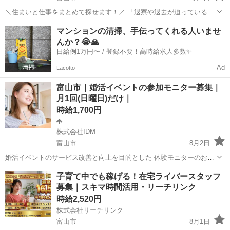
＼住まいと仕事をまとめて探せます！／ 「退寮や退去が迫っている」
「所持金が少なく、生活が不安」 「寮付きの仕事をすぐに始めたい」
富山
富山市
その他
ゴールデンウィーク
マンションの清掃、手伝ってくれる人いませ
「新しい土地で生活を立て直したい」 このようなお悩みを抱えている
んか？😭🙏
方は、一人...
日給例1万円〜 / 登録不要！高時給求人多数✨
Ad
Lacotto
富山市｜婚活イベントの参加モニター募集｜
月1回(日曜日)だけ｜
時給1,700円
株式会社IDM
富山市
8月2日
婚活イベントのサービス改善と向上を目的とした 体験モニターのお仕
事です。 実際にイベントへご参加いただき、 イベント終了後に簡単な
富山
富山市
その他
アンケート
子育て中でも稼げる！在宅ライバースタッフ
アンケートへご回答いただきます。 主に公共施設で日中に開催される
募集｜スキマ時間活用・リーチリンク
健全なイベントです...
時給2,520円
株式会社リーチリンク
富山市
8月1日