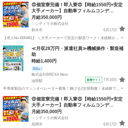
富山
小矢部市
その他
時給
😍個室寮完備！即入寮😍【時給1550円×安定
イベートも充実！ 🚩時給1550円の高時給！しっかり稼げます♪ 🚩未
大手メーカー】自動車フィルムコンデ…
経...
月給350,000円
ｉシティラボ株式会社
射水市
6月17日
【求人No.i000481】 ＼大手メーカーで安定の製造ワーク！未経験から
高収入を目指そう🎵／ 👉ここがポイント 🚩4勤2休のシフト制でプラ
富山
射水市
その他
時給
≪月収28万円・派遣社員≫機械操作・製造補
イベートも充実！ 🚩時給1550円の高時給！しっかり稼げます♪ 🚩未
助
経...
時給1,400円
日払い
株式会社BREXA Next
7月10日
提携サイト
油田駅
半導体製品のマシンオペレーター募集！稼げる2交替勤務！未経験でも
時給1,400円～！備品付き1R寮をご用意！寮から無料送迎サービスあり
富山
砺波市
油田駅
その他
😍個室寮完備！即入寮😍【時給1550円×安定
♪《富山県砺波市》 人気の工場のお仕事 ◇半導体製品のマシンオペレ
大手メーカー】自動車フィルムコンデ…
ーター◇ ＊クリーンル...
月給350,000円
ｉシティラボ株式会社
高岡市
6月17日