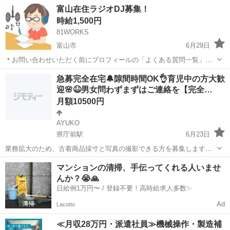
＊･｡･＊･ 書き手さんを募集しております＊･｡･ ＊･｡･＊･｡･＊･｡･＊
富山
富山市
その他
便箋
富山在住ラジオDJ募集！
＊･｡･＊･｡･＊･｡･＊ ──────── □お仕事...
時給1,500円
81WORKS
富山市
6月29日
＊お問い合わせいただく前にプロフィールの「よくある質問一覧」を
ご覧ください。 富山のご当地グルメを紹介したい。 富山の名物を紹介
富山
富山市
その他
スタッフ
急募完全在宅🔔隙間時間OK👌育児中の方大歓
したい。 とにかくラジオパーソナリティをしてみたい。 パーソナリテ
迎🌸😆男女問わずまずはご連絡を【完全…
ィに興味があるけど一歩踏み出...
月額10500円
AYUKO
県庁前駅
6月23日
業務拡大のため、古着商品採寸と写真の撮影できる方を募集します。
すべて在宅で完結、手順はマニュアルがあります。 ■お仕事の詳細 ・
富山
富山市
県庁前駅
その他
マンションの清掃、手伝ってくれる人いませ
お洋服をスマホで撮影・加工 ・お洋服の採寸(採寸表記入) 工程にマニ
んか？😭🙏
ュアルがあります ■...
日給例1万円〜 / 登録不要！高時給求人多数✨
Ad
Lacotto
≪月収28万円・派遣社員≫機械操作・製造補