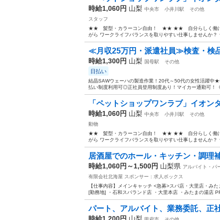
時給1,060円
山梨
中央市
小井川駅
その他
スタッフ
★★ 髪型・カラーコン自由！ ★★ ★★ 自分らしく働
がら ワークライフバランスを取りやすい仕事しませんか？ ★
≪月収25万円・派遣社員≫検査・検
時給1,300円
山梨
国母駅
その他
日払い
結晶SAWウェーハの製造作業！20代～50代の女性活躍中
払い制度利用可◎正社員登用制度あり！マイカー通勤可！《山
「ペットショップワンラブ」イオン
時給1,060円
山梨
中央市
小井川駅
その他
動物
★★ 髪型・カラーコン自由！ ★★ ★★ 自分らしく働
がら ワークライフバランスを取りやすい仕事しませんか？ ★
居酒屋でのホール・キッチン・調理補助
時給1,060円～1,500円
山梨県
アルバイト・パ
有限会社北海屋
スポンサー：求人ボックス
【仕事内容】メインキャッチ <急募>スパ店・大里店・みた
[勤務地] ・石和スパランド店 ・大里本店 ・みたまの湯店 PR
パート、アルバイト、業務委託、正
時給1,200円
山梨
甲府市
その他