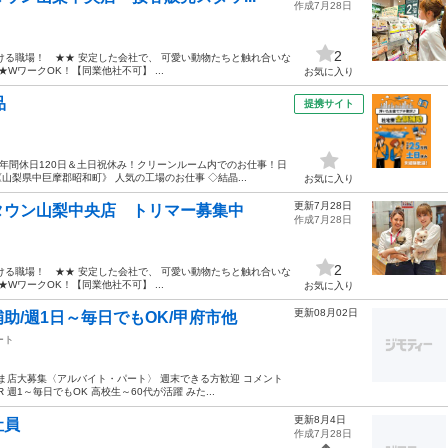
作成7月28日
2
ける職場！ ★★ 安定した会社で、 可愛い動物たちと触れ合いな
WワークOK！【同業他社不可】 ...
お気に入り
品
提携サイト
★年間休日120日＆土日祝休み！クリーンルーム内でのお仕事！日
梨県中巨摩郡昭和町》 人気の工場のお仕事 ◇結晶...
お気に入り
更新7月28日
タウン山梨中央店 トリマー募集中
作成7月28日
2
ける職場！ ★★ 安定した会社で、 可愛い動物たちと触れ合いな
WワークOK！【同業他社不可】 ...
お気に入り
更新08月02日
/週1日～毎日でもOK/甲府市他
ート
ま店大募集〈アルバイト・パート〉 週末できる方歓迎 コメント
 週1～毎日でもOK 高校生～60代が活躍 みた...
更新8月4日
社員
作成7月28日