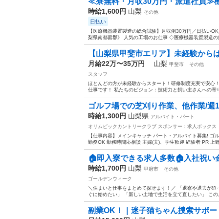
≪寮無料・月収30万円・派遣社員≫機
時給1,600円
山梨
その他
日払い
【医療機器装置製造の総合試験】月収例30万円／日払いO
梨県南都留郡》 人気の工場のお仕事 ◇医療機器装置製造の総合
【山梨県甲斐市エリア】未経験から
月給22万〜35万円
山梨
甲斐市
その他
スタッフ
ほとんどの方が未経験からスタート！研修制度充実で安心！
仕事です！ 私たちのビジョン：技術力と飼い主さんへの寄り
ゴルフ場での芝刈り作業、他作業/週1-
時給1,300円
山梨県
アルバイト・パート
オリムピックカントリークラブ
スポンサー：求人ボックス
【仕事内容】メインキャッチ パート・アルバイト募集! ゴルフ
勤務OK 勤務時間応相談 主婦(夫)、学生歓迎 経験者 PR 上
🏠即入寮できる求人多数🏠入社祝い
時給1,700円
山梨
甲府市
その他
ゴールデンウィーク
＼住まいと仕事をまとめて探せます！／ 「退寮や退去が迫
ぐに始めたい」 「新しい土地で生活を立て直したい」 この
副業OK！｜迷子猫ちゃん捜索サポー