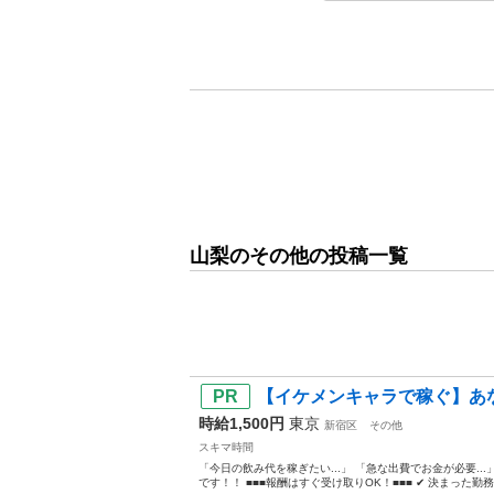
山梨のその他の投稿一覧
【イケメンキャラで稼ぐ】あな
時給1,500円
東京
新宿区
その他
スキマ時間
「今日の飲み代を稼ぎたい...」 「急な出費でお金が必要..
です！！ ■■■報酬はすぐ受け取りOK！■■■ ✔ 決まった勤務