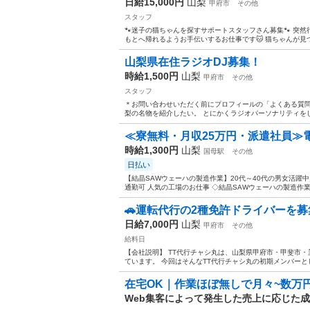
日給15,000円
山梨
甲府市
その他
スタッフ
🐾迷子の猫ちゃんを探すサポートスタッフさん募集🐾 突
もとへ帰れるようお手伝いするお仕事です🐱 猫ちゃんが見つ
山梨県在住ラジオDJ募集！
時給1,500円
山梨
甲府市
その他
スタッフ
＊お問い合わせいただく前にプロフィールの「よくある質問
梨の名物を紹介したい。 とにかくラジオパーソナリティをし
≪寮無料・月収25万円・派遣社員≫
時給1,300円
山梨
国母駅
その他
日払い
【結晶SAWウェーハの製造作業】20代～40代の男女活躍
通勤可 人気の工場のお仕事 ◇結晶SAWウェーハの製造作業
🚗運転代行の2種免許ドライバーを募
日給7,000円
山梨
甲府市
その他
給料日
【会社説明】 TT代行チャシ丸は、山梨県甲府市・甲斐市
ています。 今回はそんなTT代行チャシ丸の初期メンバーと
在宅OK｜作業ほぼ無しで月々~数万
Web集客によって発生した売上に応じた