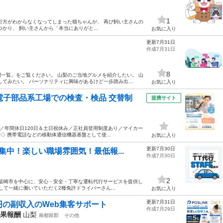
1
然行方がわからなくなってしまった猫ちゃんが、 再び飼い主さんの
かり、 飼い主さんから「本当にありがと...
お気に入り
更新7月31日
作成7月31日
8
一覧」をご覧ください。 山梨のご当地グルメを紹介したい。 山
てみたい。 パーソナリティに興味があるけど一歩踏み出...
お気に入り
電子部品系工場での検査・検品 交替制
提携サイト
中／年間休日120日＆土日祝休み／正社員登用制度あり／マイカー
◇ 携帯電話などの移動体通信機器基盤として使...
お気に入り
更新7月30日
集中！楽しい職場雰囲気！最低報...
作成7月30日
2
・韮崎市を中心に、安心・安全・丁寧な運転代行サービスを提供し
して一緒に働いていただく2種免許ドライバーさん...
お気に入り
更新7月31日
円の副収入のWeb集客サポート
作成7月29日
成果報酬
山梨
南都留郡
その他