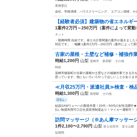
業務委託
会社、学校清掃、ハウスクリーニング、 エアコン清掃、そ
【経験者必須】建築物の省エネルギー
1案件2万円～250万円（案件によって変
ネット
・勤務時間 自由です。省エネ計算関連の案件が届きました
対応です。 ・報酬 1案件2万円～200万円（案件によって変動
古家の屋根・土壁など補修・補強作
時給1,200円
山梨
韮崎市
新府駅
その他
時給
韮崎市穂坂町の古家の屋根や土壁などの補修作業できる方
思っています。他にもいろいろやってほしいことがあります。
≪月収25万円・派遣社員≫検査・検
時給1,300円
山梨
国母駅
その他
日払い
結晶SAWウェーハの製造作業！20代～50代の女性活躍中
払い制度利用可◎正社員登用制度あり！マイカー通勤可！《山
訪問マッサージ（※あん摩マッサージ
1件2,100〜2,790円
山梨
富士吉田市
富士山駅
短期間