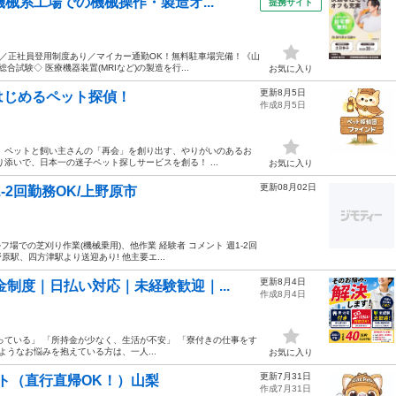
械系工場での機械操作・製造オ...
提携サイト
K／正社員登用制度あり／マイカー通勤OK！無料駐車場完備！《山
試験◇ 医療機器装置(MRIなど)の製造を行...
お気に入り
更新8月5日
はじめるペット探偵！
作成8月5日
 ペットと飼い主さんの「再会」を創り出す、やりがいのあるお
添いで、日本一の迷子ペット探しサービスを創る！ ...
お気に入り
更新08月02日
2回勤務OK/上野原市
場での芝刈り作業(機械乗用)、他作業 経験者 コメント 週1-2回
野原駅、四方津駅より送迎あり! 他主要エ...
更新8月4日
金制度｜日払い対応｜未経験歓迎｜...
作成8月4日
っている」 「所持金が少なく、生活が不安」 「寮付きの仕事をす
ようなお悩みを抱えている方は、一人...
お気に入り
更新7月31日
ト（直行直帰OK！）山梨
作成7月31日