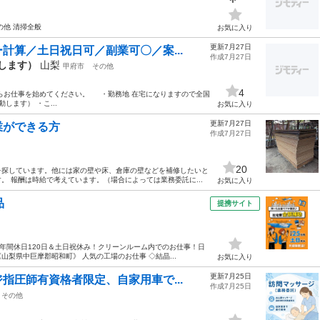
の他 清掃全般
お気に入り
更新7月27日
計算／土日祝日可／副業可〇／案...
作成7月27日
動します）
山梨
甲府市
その他
4
らお仕事を始めてください。 ・勤務地 在宅になりますので全国
します） ・こ...
お気に入り
更新7月27日
業ができる方
作成7月27日
20
を探しています。他には家の壁や床、倉庫の壁などを補修したいと
 報酬は時給で考えています。（場合によっては業務委託に...
お気に入り
品
提携サイト
★年間休日120日＆土日祝休み！クリーンルーム内でのお仕事！日
梨県中巨摩郡昭和町》 人気の工場のお仕事 ◇結晶...
お気に入り
更新7月25日
指圧師有資格者限定、自家用車で...
作成7月25日
その他