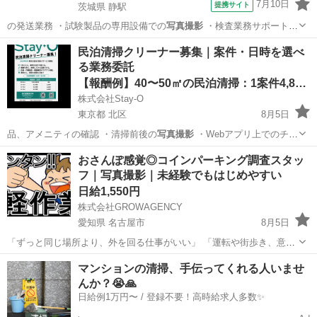
7月10日
提携サイト
茨城県 静駅
の発送業務 ・試験製品の専用設備での
写真撮影
・検査業務サポート
・メールのやり…
茨城
常陸大宮市
静駅
その他
民泊清掃クリーナー募集｜案件・日時を選べ
る業務委託
【報酬例】40〜50㎡の民泊清掃：1案件4,800円
株式会社Stay-O
東京都 北区
8月5日
品、アメニティの確認 ・清掃前後の
写真撮影
・Webアプリ上でのチェ
ックリス…
東京
北区
清掃
Web
おさんぽ感覚◎コインパーキング調査スタッ
フ｜写真撮影｜未経験でもはじめやすい
日給1,550円
株式会社GROWAGENCY
愛知県 名古屋市
8月5日
「ずっと同じ場所より、外を回る仕事がいい」 「運転や街歩き、意外
と嫌いじゃない」 そんな方におすすめ。 お任せするのは、街中の駐車
愛知
名古屋市
その他
スタッフ
マンションの清掃、手伝ってくれる人いませ
場やコインパーキングを回って、 🔸料金看板 🔸空き状況 🔸設備 など
んか？😭🙏
を確...
日給例1万円〜 / 登録不要！高時給求人多数✨