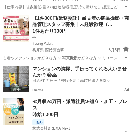
【仕事内容】複数担任/書き物は連絡帳程度/持ち帰りなし 認定こども
園での保育業務です 0～5歳児のは幅広い年代の保育に携われます! 業
アルバイト・パート
【1件300円/業務委託】📸古着の商品撮影・商
務経験や子育て経験を活かせるよう配置し、チーム保育でみんなで子
品管理スタッフ募集｜未経験歓迎（…
どもを見守ります! "チーム保育"...
1件あたり300円
Young Adult
兵庫県 西鈴蘭台駅
8月5日
古着やファッションが好きな方 ✨
写真撮影
が好きな方 ✨ リユース業
界に興味…
兵庫
神戸市
西鈴蘭台駅
その他
古着
マンションの清掃、手伝ってくれる人いませ
んか？😭🙏
日給例1万円〜 / 登録不要！高時給求人多数✨
Ad
Lacotto
≪月収24万円・派遣社員≫組立・加工・プレ
ス
時給1,300円
日払い
株式会社BREXA Next