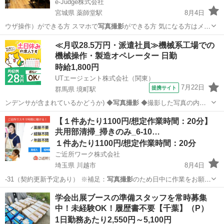
e-Judge株式会社
宮城県 薬師堂駅
8月4日
ウザ操作）ができる方 スマホで
写真撮影
ができる方 気になる方はメッ
セ…
宮城
仙台市
薬師堂駅
事務
レザー
≪月収28.5万円・派遣社員≫機械系工場での
機械操作・製造オペレーター 日勤
時給1,800円
UTエージェント株式会社（関東）
7月22日
提携サイト
群馬県 境町駅
ンデンサが含まれているかどうか) ◆
写真撮影
◆撮影した写真の内容
を専用システム…
群馬
伊勢崎市
境町駅
その他
【１件あたり1100円/想定作業時間：20分】
共用部清掃_掃きのみ_6-10…
１件あたり1100円/想定作業時間：20分
ご近所ワーク株式会社
埼玉県 川越市
8月4日
-31（契約更新予定あり） ※補足：
写真撮影
のため日中に作業をお願い
いたします。…
埼玉
川越市
その他
学会出展ブースの準備スタッフを常時募集
中！未経験OK！履歴書不要【千葉】（P）
1日勤務あたり2,550円～5,100円