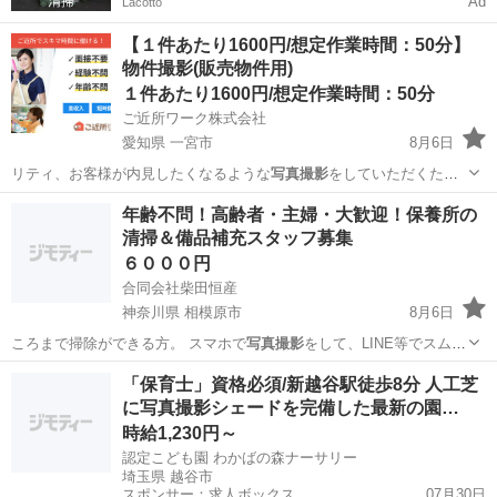
Ad
Lacotto
【１件あたり1600円/想定作業時間：50分】
物件撮影(販売物件用)
１件あたり1600円/想定作業時間：50分
ご近所ワーク株式会社
愛知県 一宮市
8月6日
リティ、お客様が内見したくなるような
写真撮影
をしていただくた
め、 撮影に使用して…
愛知
一宮市
その他
年齢不問！高齢者・主婦・大歓迎！保養所の
清掃＆備品補充スタッフ募集
６０００円
合同会社柴田恒産
神奈川県 相模原市
8月6日
ころまで掃除ができる方。 スマホで
写真撮影
をして、LINE等でスムー
ズに報告連…
神奈川
相模原市
清掃
スタッフ
「保育士」資格必須/新越谷駅徒歩8分 人工芝
に写真撮影シェードを完備した最新の園…
時給1,230円～
認定こども園 わかばの森ナーサリー
埼玉県 越谷市
スポンサー：求人ボックス
07月30日