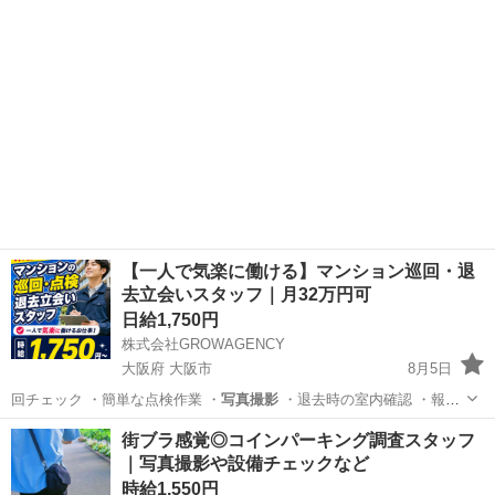
を確...
【一人で気楽に働ける】マンション巡回・退
去立会いスタッフ｜月32万円可
日給1,750円
株式会社GROWAGENCY
大阪府 大阪市
8月5日
回チェック ・簡単な点検作業 ・
写真撮影
・退去時の室内確認 ・報告
内容…
大阪
大阪市
その他
立会い
街ブラ感覚◎コインパーキング調査スタッフ
｜写真撮影や設備チェックなど
時給1,550円