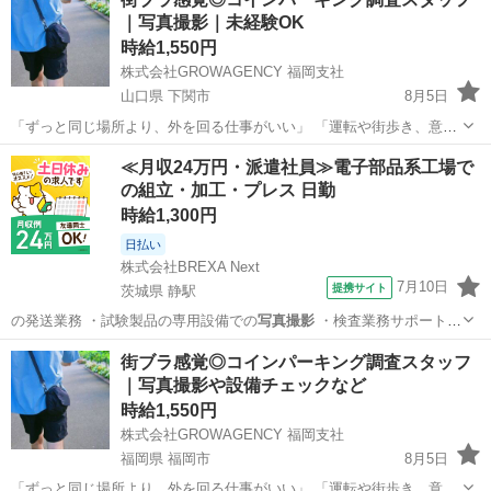
場やコインパーキングを回って、 🔸料金看板 🔸空き状況 🔸設備 など
｜写真撮影｜未経験OK
を確...
時給1,550円
株式会社GROWAGENCY 福岡支社
山口県 下関市
8月5日
「ずっと同じ場所より、外を回る仕事がいい」 「運転や街歩き、意外
と嫌いじゃない」 そんな方におすすめ。 お任せするのは、街中の駐車
山口
下関市
その他
スタッフ
≪月収24万円・派遣社員≫電子部品系工場で
場やコインパーキングを回って、 🔸料金看板 🔸空き状況 🔸設備 など
の組立・加工・プレス 日勤
を確...
時給1,300円
日払い
株式会社BREXA Next
7月10日
提携サイト
茨城県 静駅
の発送業務 ・試験製品の専用設備での
写真撮影
・検査業務サポート
・メールのやり…
茨城
常陸大宮市
静駅
その他
街ブラ感覚◎コインパーキング調査スタッフ
｜写真撮影や設備チェックなど
時給1,550円
株式会社GROWAGENCY 福岡支社
福岡県 福岡市
8月5日
「ずっと同じ場所より、外を回る仕事がいい」 「運転や街歩き、意外