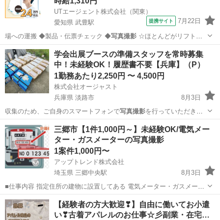
時給1,310円
UTエージェント株式会社（関東）
7月22日
提携サイト
愛知県 武豊駅
場への運搬 ◆製品・伝票チェック ◆
写真撮影
☆ほとんどがリフト作
業になります…
愛知
武豊駅
その他
学会出展ブースの準備スタッフを常時募集
中！未経験OK！履歴書不要【兵庫】（P）
1勤務あたり2,250円 〜 4,500円
株式会社オージャスト
兵庫県 淡路市
8月3日
収集のため、ご自身のスマートフォンで
写真撮影
を行っていただきま
す。 ご自身のス…
兵庫
淡路市
イベントスタッフ
スタッフ
三郷市【1件1,000円～】未経験OK/電気メー
ター・ガスメーターの写真撮影
1案件1,000円〜
アップトレンド株式会社
埼玉県 三郷中央駅
8月3日
■仕事内容 指定住所の建物に設置してある 電気メーター・ガスメータ
の写真を撮影していただきます。 撮影した写真をLINEで送信して完了
埼玉
三郷市
三郷中央駅
その他
1件
【経験者の方大歓迎❣】自由に働いてお小遣
■報酬 ①電気メーターのみ ：1件 1000円（交通費込） ②ガスメータ
い❣古着アパレルのお仕事☆彡副業・在宅…
ーのみ ：1件...