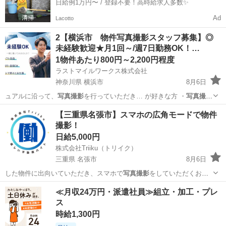
日給例1万円〜 / 登録不要！高時給求人多数✨
Ad
Lacotto
2【横浜市 物件写真撮影スタッフ募集】◎
未経験歓迎★月1回～/週7日勤務OK！…
1物件あたり800円～2,200円程度
ラストマイルワークス株式会社
神奈川県 横浜市
8月6日
ュアルに沿って、
写真撮影
を行っていただき… が好きな方 ・
写真撮影
が好きな方 …
神奈川
横浜市
軽作業
スタッフ
【三重県名張市】スマホの広角モードで物件
撮影！
日給5,000円
株式会社Triiku（トリイク）
三重県 名張市
8月6日
した物件に出向いていただき、スマホで
写真撮影
をしていただくお仕
事です。 未経験…
三重
名張市
その他
Android
≪月収24万円・派遣社員≫組立・加工・プレ
ス
時給1,300円