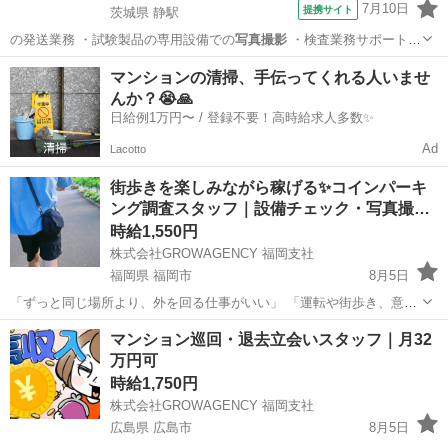
7月10日
提携サイト
茨城県 静駅
の発送業務 ・試験製品の専用設備での
写真撮影
・検査業務サポート
・メールのやり…
茨城
常陸大宮市
静駅
その他
マンションの清掃、手伝ってくれる人いませ
んか？😭🙏
日給例1万円〜 / 登録不要！高時給求人多数✨
Ad
Lacotto
街歩きを楽しみながら稼げる✨コインパーキ
ング調査スタッフ｜設備チェック・写真撮…
時給1,550円
株式会社GROWAGENCY 福岡支社
福岡県 福岡市
8月5日
「ずっと同じ場所より、外を回る仕事がいい」 「運転や街歩き、意外
と嫌いじゃない」 そんな方におすすめ。 お任せするのは、街中の駐車
福岡
福岡市
その他
スタッフ
マンション巡回・退去立会いスタッフ｜月32
場やコインパーキングを回って、 🔸料金看板 🔸空き状況 🔸設備 など
万円可
を確...
時給1,750円
株式会社GROWAGENCY 福岡支社
広島県 広島市
8月5日