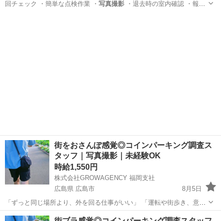
回チェック ・簡単な点検作業 ・
写真撮影
・退去時の室内確認 ・報告
内容…
広島
広島市
その他
立会い
街をおさんぽ感覚◎コインパーキング調査ス
タッフ｜写真撮影｜未経験OK
時給1,550円
株式会社GROWAGENCY 福岡支社
広島県 広島市
8月5日
「ずっと同じ場所より、外を回る仕事がいい」 「運転や街歩き、意外
と嫌いじゃない」 そんな方におすすめ。 お任せするのは、街中の駐車
広島
広島市
その他
スタッフ
街ブラ感覚◎コインパーキング調査スタッフ