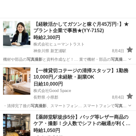
【経験活かしてガツンと稼ぐ月45万円↑】★
プラント企業で事務★(YY-7152)
時給2,300円
株式会社ヒューマントラスト
神奈川県 新芝浦駅
8月4日
機材や部品の
写真撮影
と資料作成など！… 業で機材・部品の
写真撮影
と資料作成 … 所で機材・部品の
写真撮影
●その他庶務…
神奈川
横浜市
新芝浦駅
一般事務
ヒューマントラスト
【一棟貸切コテージの清掃スタッフ】1勤務
10,000円／未経験・副業OK
日給10,000円
株式会社Good Space
長野県 小県郡
8月4日
・清掃完了後の
写真撮影
、スマートフォン… スマートフォンで
写真撮
影
や報告ができる方…
長野
小県郡
その他
【薬師堂駅徒歩5分】バッグ等レザー商品の
ケア・撮影！少人数でシフトの融通が利く…
時給1,050円