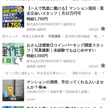
と嫌いじゃない」 そんな方におすすめ。 お任せするのは、街中の駐車
福岡
福岡市
その他
スタッフ
【一人で気楽に働ける】マンション巡回・退
場やコインパーキングを回って、 🔸料金看板 🔸空き状況 🔸設備 など
去立会いスタッフ｜月32万円可
を確...
時給1,750円
株式会社GROWAGENCY 福岡支社
福岡県 福岡市
8月5日
回チェック ・簡単な点検作業 ・
写真撮影
・退去時の室内確認 ・報告
内容…
福岡
福岡市
その他
立会い
おさんぽ感覚◎コインパーキング調査スタッ
フ｜写真撮影｜未経験でもはじめやすい
時給1,550円
株式会社GROWAGENCY 福岡支社
福岡県 福岡市
8月5日
「ずっと同じ場所より、外を回る仕事がいい」 「運転や街歩き、意外
と嫌いじゃない」 そんな方におすすめ。 お任せするのは、街中の駐車
福岡
福岡市
その他
スタッフ
マンションの清掃、手伝ってくれる人いませ
場やコインパーキングを回って、 🔸料金看板 🔸空き状況 🔸設備 など
んか？😭🙏
を確...
日給例1万円〜 / 登録不要！高時給求人多数✨
Ad
Lacotto