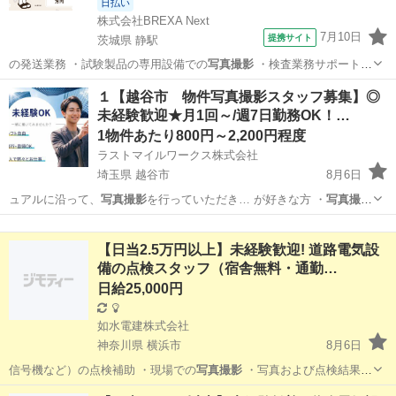
日払い
株式会社BREXA Next
7月10日
提携サイト
茨城県 静駅
の発送業務 ・試験製品の専用設備での
写真撮影
・検査業務サポート
・メールのやり…
茨城
常陸大宮市
静駅
その他
１【越谷市 物件写真撮影スタッフ募集】◎
未経験歓迎★月1回～/週7日勤務OK！…
1物件あたり800円～2,200円程度
ラストマイルワークス株式会社
埼玉県 越谷市
8月6日
ュアルに沿って、
写真撮影
を行っていただき… が好きな方 ・
写真撮影
が好きな方 …
埼玉
越谷市
軽作業
スタッフ
【日当2.5万円以上】未経験歓迎! 道路電気設
備の点検スタッフ（宿舎無料・通勤…
日給25,000円
如水電建株式会社
神奈川県 横浜市
8月6日
信号機など）の点検補助 ・現場での
写真撮影
・写真および点検結果の
記録・整理…
神奈川
横浜市
その他
スタッフ