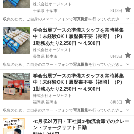
株式会社オージャスト
千葉県 千葉市
8月3日
収集のため、ご自身のスマートフォンで
写真撮影
を行っていただきま
す。 ご自身のス…
千葉
千葉市
イベントスタッフ
スタッフ
学会出展ブースの準備スタッフを常時募集
中！未経験OK！履歴書不要【長野】（P）
1勤務あたり2,250円 〜 4,500円
株式会社オージャスト
長野県 松本市
8月3日
収集のため、ご自身のスマートフォンで
写真撮影
を行っていただきま
す。 ご自身のス…
長野
松本市
イベントスタッフ
スタッフ
学会出展ブースの準備スタッフを常時募集
中！未経験OK！履歴書不要【福岡】（P）
1勤務あたり2,250円 〜 4,500円
株式会社オージャスト
福岡県 福岡市
8月3日
収集のため、ご自身のスマートフォンで
写真撮影
を行っていただきま
す。 ご自身のス…
福岡
福岡市
イベントスタッフ
スタッフ
≪月収24万円・正社員≫物流倉庫でのクレー
ン・フォークリフト 日勤