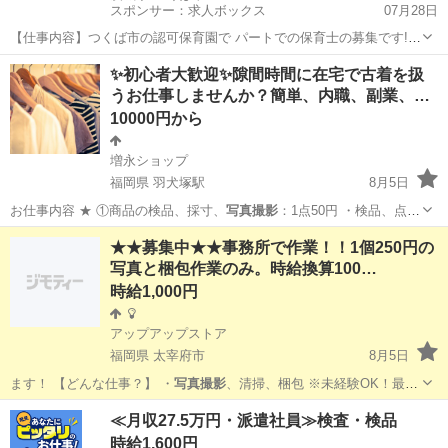
スポンサー：求人ボックス
07月28日
【仕事内容】つくば市の認可保育園で パートでの保育士の募集です!
おすすめポイント 2027年4月に新規開園!/ 子どもの「やってみたい」
アルバイト・パート
✨初心者大歓迎✨隙間時間に在宅で古着を扱
を大切にする保育 広くてきれいな園舎や園庭で 仲間と一緒に楽しく働
うお仕事しませんか？簡単、内職、副業、…
きませんか? 保育補助がメ...
10000円から
増永ショップ
福岡県 羽犬塚駅
8月5日
お仕事内容 ★ ①商品の検品、採寸、
写真撮影
：1点50円 ・検品、点数
確認 商品…
福岡
八女市
羽犬塚駅
アパレル
古着
★★募集中★★事務所で作業！！1個250円の
写真と梱包作業のみ。時給換算100…
時給1,000円
アップアップストア
福岡県 太宰府市
8月5日
ます！ 【どんな仕事？】 ・
写真撮影
、清掃、梱包 ※未経験OK！最初
は母…
福岡
太宰府市
仕分け
時給
≪月収27.5万円・派遣社員≫検査・検品
時給1,600円