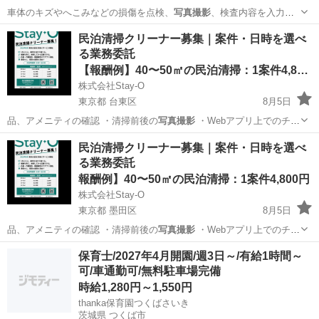
車体のキズやへこみなどの損傷を点検、
写真撮影
、検査内容を入力
（スマホもしくはタブ…
愛知
名古屋市
金城ふ頭駅
その他
民泊清掃クリーナー募集｜案件・日時を選べ
る業務委託
【報酬例】40〜50㎡の民泊清掃：1案件4,800円
株式会社Stay-O
東京都 台東区
8月5日
品、アメニティの確認 ・清掃前後の
写真撮影
・Webアプリ上でのチェ
ックリス…
東京
台東区
清掃
民泊清掃クリーナー募集｜案件・日時を選べ
る業務委託
報酬例】40〜50㎡の民泊清掃：1案件4,800円
株式会社Stay-O
東京都 墨田区
8月5日
品、アメニティの確認 ・清掃前後の
写真撮影
・Webアプリ上でのチェ
ックリス…
東京
墨田区
清掃
保育士/2027年4月開園/週3日～/有給1時間～
可/車通勤可/無料駐車場完備
時給1,280円～1,550円
thanka保育園つくばさいき
茨城県 つくば市