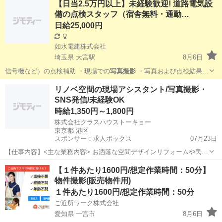
【日当2.5万円以上】未経験歓迎! 道路電気設
備の点検スタッフ（宿舎無料・通勤…
日給25,000円
如水電建株式会社
埼玉県 大宮駅
8月6日
信号機など）の点検補助 ・現場での
写真撮影
・写真および点検結果の
記録・整理…
埼玉
川口市
大宮駅
その他
スタッフ
リノベ空間の現場アシスタント/写真撮影・
SNS発信/未経験OK
時給1,350円～1,800円
株式会社クラスハウストーキョー
東京都 港区
スポンサー：求人ボックス
07月23日
【仕事内容】<主な業務内容> お洒落な空間デザインリフォームや民泊
事業を手掛ける当社で、「リノベーション現場のアシスタント」や
アルバイト・パート
【１件あたり1600円/想定作業時間：50分】
「反響営業のサポート」をお任せします。 完成した施設の写真撮影や
物件撮影(販売物件用)
SNS(Instagram等)での情報発...
１件あたり1600円/想定作業時間：50分
ご近所ワーク株式会社
愛知県 一宮市
8月6日