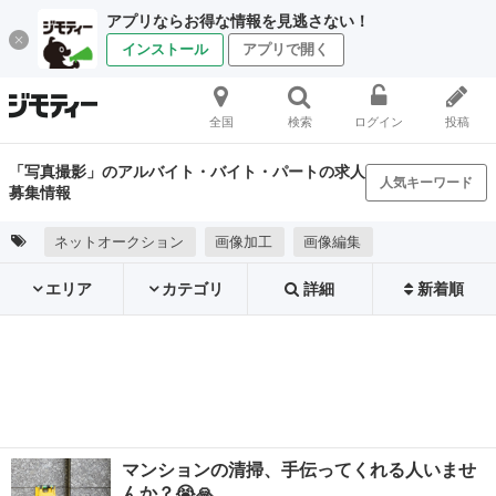
アプリならお得な情報を見逃さない！
インストール
アプリで開く
全国
検索
ログイン
投稿
「写真撮影」のアルバイト・バイト・パートの求人
人気キーワード
募集情報
ネットオークション
画像加工
画像編集
エリア
カテゴリ
詳細
新着順
マンションの清掃、手伝ってくれる人いませ
んか？😭🙏