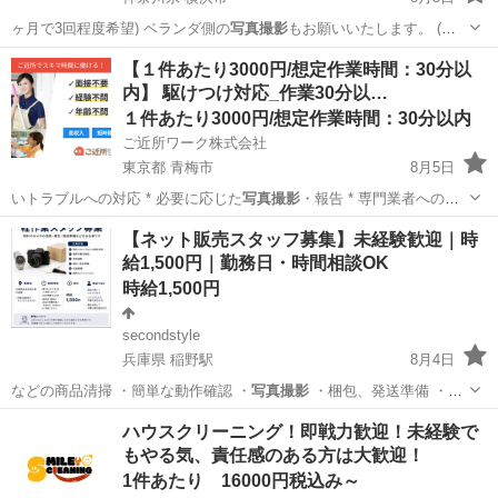
ヶ月で3回程度希望) ベランダ側の
写真撮影
もお願いいたします。 (木
が大きくな…
神奈川
横浜市
その他
【１件あたり3000円/想定作業時間：30分以
内】 駆けつけ対応_作業30分以…
１件あたり3000円/想定作業時間：30分以内
ご近所ワーク株式会社
東京都 青梅市
8月5日
いトラブルへの対応 * 必要に応じた
写真撮影
・報告 * 専門業者への引
き継ぎ・立…
東京
青梅市
その他
【ネット販売スタッフ募集】未経験歓迎｜時
給1,500円｜勤務日・時間相談OK
時給1,500円
secondstyle
兵庫県 稲野駅
8月4日
などの商品清掃 ・簡単な動作確認 ・
写真撮影
・梱包、発送準備 ・在
庫整理 ・簡…
兵庫
伊丹市
稲野駅
軽作業
ネット
ハウスクリーニング！即戦力歓迎！未経験で
もやる気、責任感のある方は大歓迎！
1件あたり 16000円税込み～