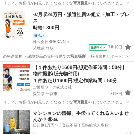
リティ、お客様が内見したくなるような
写真撮影
をしていただくた
め、 撮影に使用して…
愛知
一宮市
その他
≪月収24万円・派遣社員≫組立・加工・プレ
ス
時給1,300円
日払い
株式会社BREXA Next
7月10日
提携サイト
茨城県 静駅
の発送業務 ・試験製品の専用設備での
写真撮影
・検査業務サポート
・メールのやり…
茨城
常陸大宮市
静駅
その他
【１件あたり1600円/想定作業時間：50分】
物件撮影(販売物件用)
１件あたり1600円/想定作業時間：50分
ご近所ワーク株式会社
愛知県 一宮市
8月6日
リティ、お客様が内見したくなるような
写真撮影
をしていただくた
め、 撮影に使用して…
愛知
一宮市
その他
マンションの清掃、手伝ってくれる人いませ
んか？😭🙏
日給例1万円〜 / 登録不要！高時給求人多数✨