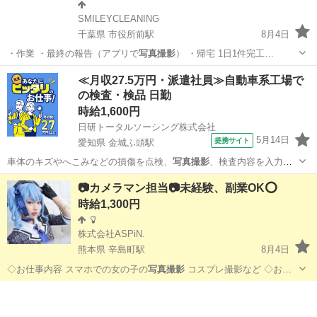
SMILEYCLEANING
千葉県 市役所前駅
8月4日
・作業 ・最終の報告（アプリで
写真撮影
） ・帰宅 1日1件完工…
千葉
千葉市
市役所前駅
その他
網戸
≪月収27.5万円・派遣社員≫自動車系工場で
の検査・検品 日勤
時給1,600円
日研トータルソーシング株式会社
5月14日
提携サイト
愛知県 金城ふ頭駅
車体のキズやへこみなどの損傷を点検、
写真撮影
、検査内容を入力
（スマホもしくはタブ…
愛知
名古屋市
金城ふ頭駅
その他
📷カメラマン担当📷未経験、副業OK⭕️
時給1,300円
株式会社ASPiN.
熊本県 辛島町駅
8月4日
◇お仕事内容 スマホでの女の子の
写真撮影
コスプレ撮影など ◇お仕
事条件 …
熊本
熊本市
辛島町駅
その他
カメラマン