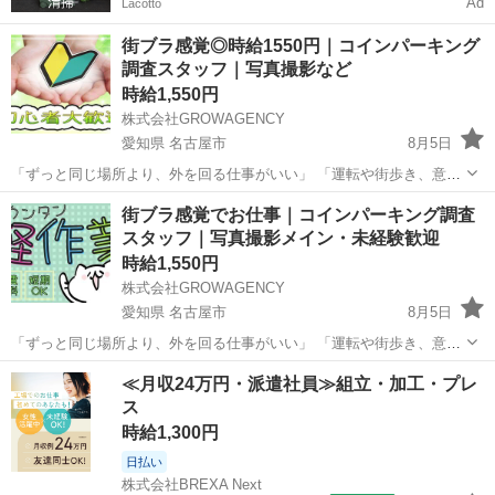
Ad
Lacotto
街ブラ感覚◎時給1550円｜コインパーキング
調査スタッフ｜写真撮影など
時給1,550円
株式会社GROWAGENCY
愛知県 名古屋市
8月5日
「ずっと同じ場所より、外を回る仕事がいい」 「運転や街歩き、意外
と嫌いじゃない」 そんな方におすすめ。 お任せするのは、街中の駐車
愛知
名古屋市
その他
時給
街ブラ感覚でお仕事｜コインパーキング調査
場やコインパーキングを回って、 🔸料金看板 🔸空き状況 🔸設備 など
スタッフ｜写真撮影メイン・未経験歓迎
を確...
時給1,550円
株式会社GROWAGENCY
愛知県 名古屋市
8月5日
「ずっと同じ場所より、外を回る仕事がいい」 「運転や街歩き、意外
と嫌いじゃない」 そんな方におすすめ。 お任せするのは、街中の駐車
愛知
名古屋市
その他
スタッフ
≪月収24万円・派遣社員≫組立・加工・プレ
場やコインパーキングを回って、 🔸料金看板 🔸空き状況 🔸設備 など
ス
を確...
時給1,300円
日払い
株式会社BREXA Next