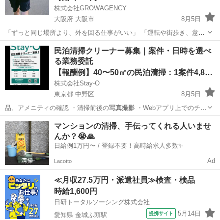
株式会社GROWAGENCY
大阪府 大阪市
8月5日
「ずっと同じ場所より、外を回る仕事がいい」 「運転や街歩き、意外
と嫌いじゃない」 そんな方におすすめ。 お任せするのは、街中の駐車
大阪
大阪市
その他
スタッフ
民泊清掃クリーナー募集｜案件・日時を選べ
場やコインパーキングを回って、 🔸料金看板 🔸空き状況 🔸設備 など
る業務委託
を確...
【報酬例】40〜50㎡の民泊清掃：1案件4,800円
株式会社Stay-O
東京都 中野区
8月5日
品、アメニティの確認 ・清掃前後の
写真撮影
・Webアプリ上でのチェ
ックリス…
東京
中野区
清掃
マンションの清掃、手伝ってくれる人いませ
んか？😭🙏
日給例1万円〜 / 登録不要！高時給求人多数✨
Ad
Lacotto
≪月収27.5万円・派遣社員≫検査・検品
時給1,600円
日研トータルソーシング株式会社
5月14日
提携サイト
愛知県 金城ふ頭駅