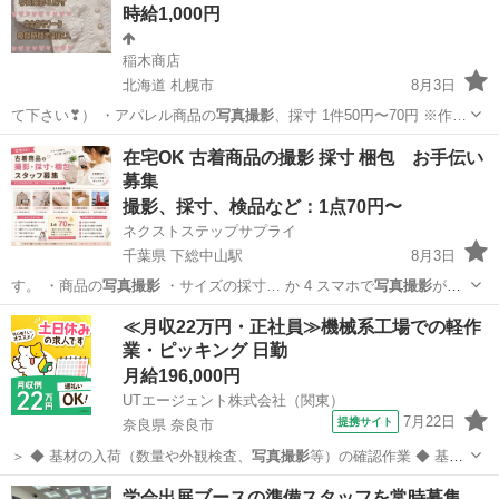
時給1,000円
稲木商店
北海道 札幌市
8月3日
て下さい❣） ・アパレル商品の
写真撮影
、採寸 1件50円〜70円 ※作…
北海道
札幌市
その他
古着
在宅OK 古着商品の撮影 採寸 梱包 お手伝い
募集
撮影、採寸、検品など：1点70円〜
ネクストステップサプライ
千葉県 下総中山駅
8月3日
す。 ・商品の
写真撮影
・サイズの採寸… か 4 スマホで
写真撮影
が可
能か 5 古…
千葉
市川市
下総中山駅
仕分け
古着
≪月収22万円・正社員≫機械系工場での軽作
業・ピッキング 日勤
月給196,000円
UTエージェント株式会社（関東）
7月22日
提携サイト
奈良県 奈良市
＞ ◆ 基材の入荷（数量や外観検査、
写真撮影
等）の確認作業 ◆ 基材
の洗浄作業 …
奈良
奈良市
その他
学会出展ブースの準備スタッフを常時募集