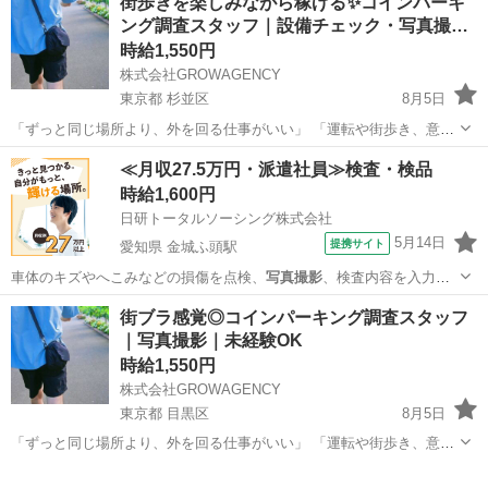
街歩きを楽しみながら稼げる✨コインパーキ
ング調査スタッフ｜設備チェック・写真撮…
時給1,550円
株式会社GROWAGENCY
東京都 杉並区
8月5日
「ずっと同じ場所より、外を回る仕事がいい」 「運転や街歩き、意外
と嫌いじゃない」 そんな方におすすめ。 お任せするのは、街中の駐車
東京
杉並区
その他
スタッフ
≪月収27.5万円・派遣社員≫検査・検品
場やコインパーキングを回って、 🔸料金看板 🔸空き状況 🔸設備 など
時給1,600円
を確...
日研トータルソーシング株式会社
5月14日
提携サイト
愛知県 金城ふ頭駅
車体のキズやへこみなどの損傷を点検、
写真撮影
、検査内容を入力
（スマホもしくはタブ…
愛知
名古屋市
金城ふ頭駅
その他
街ブラ感覚◎コインパーキング調査スタッフ
｜写真撮影｜未経験OK
時給1,550円
株式会社GROWAGENCY
東京都 目黒区
8月5日
「ずっと同じ場所より、外を回る仕事がいい」 「運転や街歩き、意外
と嫌いじゃない」 そんな方におすすめ。 お任せするのは、街中の駐車
東京
目黒区
その他
スタッフ
場やコインパーキングを回って、 🔸料金看板 🔸空き状況 🔸設備 など