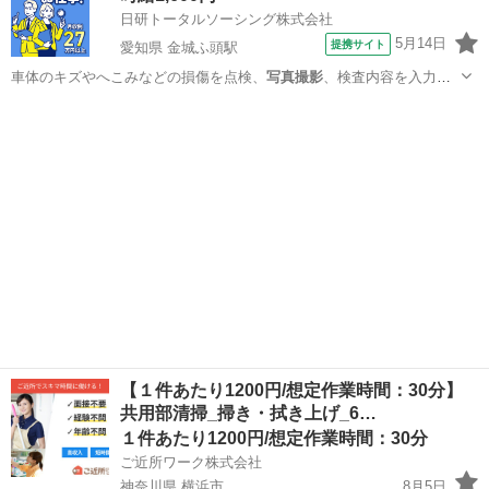
日研トータルソーシング株式会社
5月14日
提携サイト
愛知県 金城ふ頭駅
車体のキズやへこみなどの損傷を点検、
写真撮影
、検査内容を入力
（スマホもしくはタブ…
愛知
名古屋市
金城ふ頭駅
その他
【１件あたり1200円/想定作業時間：30分】
共用部清掃_掃き・拭き上げ_6…
１件あたり1200円/想定作業時間：30分
ご近所ワーク株式会社
神奈川県 横浜市
8月5日