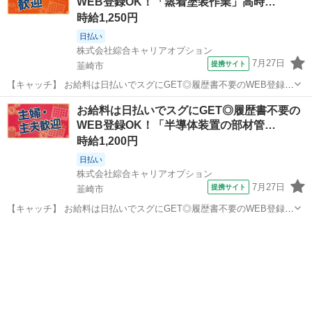
WEB登録OK！「蒸着塗装作業」高時…
時給1,250円
日払い
株式会社綜合キャリアオプション
7月27日
提携サイト
韮崎市
【キャッチ】 お給料は日払いでスグにGET◎履歴書不要のWEB登録
OK！「蒸着塗装作業」高時給1250円～1563円！韮崎周辺！20代～40
山梨
韮崎市
工場
お給料は日払いでスグにGET◎履歴書不要の
代のスタッフが多数活躍中★ 【コメント】 弊社なら事前の職場見学が
WEB登録OK！「半導体装置の部材管…
多数！お仕事安心...
時給1,200円
日払い
株式会社綜合キャリアオプション
7月27日
提携サイト
韮崎市
【キャッチ】 お給料は日払いでスグにGET◎履歴書不要のWEB登録
OK！「半導体装置の部材管理」高時給1200円～1230円！韮崎周辺！
山梨
韮崎市
仕分け
20代～40代のスタッフが多数活躍中★ 【コメント】 製造のお仕事を
お探しにおススメ♪...