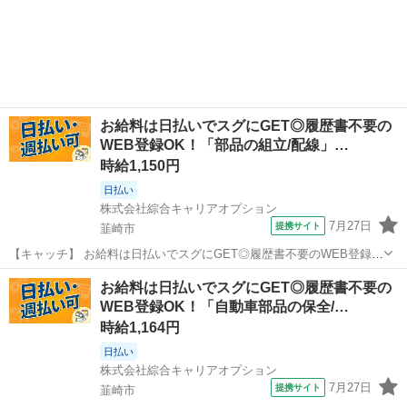
お給料は日払いでスグにGET◎履歴書不要の
WEB登録OK！「部品の組立/配線」…
時給1,150円
日払い
株式会社綜合キャリアオプション
7月27日
提携サイト
韮崎市
【キャッチ】 お給料は日払いでスグにGET◎履歴書不要のWEB登録
OK！「部品の組立/配線」高時給1150円～1200円！山梨県韮崎市周
山梨
韮崎市
工場
お給料は日払いでスグにGET◎履歴書不要の
辺！20代～40代のスタッフが多数活躍中★ 【コメント】 ＼大手人材
WEB登録OK！「自動車部品の保全/…
派遣会社で働きませ...
時給1,164円
日払い
株式会社綜合キャリアオプション
7月27日
提携サイト
韮崎市