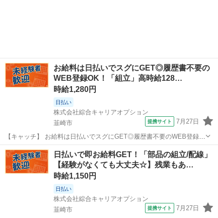
お給料は日払いでスグにGET◎履歴書不要の
WEB登録OK！「組立」高時給128…
時給1,280円
日払い
株式会社綜合キャリアオプション
7月27日
提携サイト
韮崎市
【キャッチ】 お給料は日払いでスグにGET◎履歴書不要のWEB登録
OK！「組立」高時給1280円！山梨県韮崎市周辺！20代～40代のスタ
山梨
韮崎市
仕分け
日払いで即お給料GET！「部品の組立/配線」
ッフが多数活躍中★ 【コメント】 製造のお仕事をお探しにおススメ♪
【経験がなくても大丈夫☆】残業もあ…
「未経験でも出来...
時給1,150円
日払い
株式会社綜合キャリアオプション
7月27日
提携サイト
韮崎市