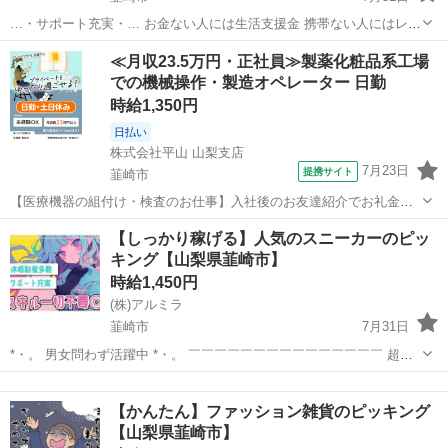
…・サポート充実・… お金ない人には生活支援金 携帯ない人にはレン
タル 住む場所がない方には 即日入寮も相談可能です！ もし、できな
山梨
韮崎市
倉庫
時給
≪月収23.5万円・正社員≫製薬化粧品系工場
い場合は 宿泊施設代をお渡しします！ ☆…・プ...
での機械操作・製造オペレーター 日勤
時給1,350円
日払い
株式会社平山 山梨支店
7月23日
提携サイト
韮崎市
【医療機器の組付け・検査のお仕事】入社後のお友達紹介でお礼金あ
り／日勤・土日休み／未経験OK \ 医療機器の組付け・検査のお仕事 /
山梨
韮崎市
その他
【しっかり稼げる】人気のスニーカーのピッ
～医療に携われるやりがいのあるお仕事です～ 作業内容は… ☆1～
キング【山梨県韮崎市】
2cmほどの アル...
時給1,450円
(株)アルミラ
韮崎市
7月31日
*・。 男女問わず活躍中 *・。 ￣￣￣￣￣￣￣￣￣￣￣￣￣￣￣ 超カ
ンタン作業のみなので 経験や資格は必要ナシ！ 活躍中のスタッフさん
山梨
韮崎市
倉庫
時給
も約80％が未経験からのスタート♪ 初めてで不安な気持ちを ...
【かんたん】ファッション雑貨のピッキング
【山梨県韮崎市】