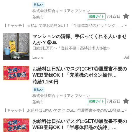
日払い
株式会社綜合キャリアオプション
7月27日
提携サイト
韮崎市
【キャッチ】 日払いで即お給料GET！「半導体部品のピッキング」
【未経験でも大丈夫☆】残業ナシでON/OFF切替☆女性が多めの職場♪
山梨
韮崎市
仕分け
マンションの清掃、手伝ってくれる人いませ
高時給1200円！ 【コメント】 ＼大手人材派遣会社で働きませんか♪／
んか？😭🙏
「新しい職場は不...
日給例1万円〜 / 登録不要！高時給求人多数✨
Ad
Lacotto
お給料は日払いでスグにGET◎履歴書不要の
WEB登録OK！「充填機のボタン操作…
時給1,150円
日払い
株式会社綜合キャリアオプション
7月27日
提携サイト
韮崎市
【キャッチ】 お給料は日払いでスグにGET◎履歴書不要のWEB登録
OK！「充填機のボタン操作/洗浄」高時給1150円！韮崎周辺！20代～
山梨
韮崎市
工場
お給料は日払いでスグにGET◎履歴書不要の
40代のスタッフが多数活躍中★ 【コメント】 製造のお仕事をお探しに
WEB登録OK！「半導体部品の洗浄」…
おススメ♪ 「未...