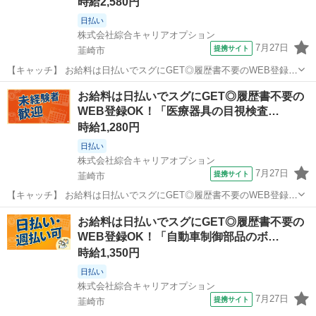
時給2,580円
日払い
株式会社綜合キャリアオプション
7月27日
提携サイト
韮崎市
【キャッチ】 お給料は日払いでスグにGET◎履歴書不要のWEB登録
OK！「組立検査」高時給2580円！山梨県韮崎市周辺！20代～40代の
山梨
韮崎市
一般事務
お給料は日払いでスグにGET◎履歴書不要の
スタッフが多数活躍中★ 【コメント】 製造のお仕事をお探しの方必
WEB登録OK！「医療器具の目視検査…
見！ 「経験ないけど...
時給1,280円
日払い
株式会社綜合キャリアオプション
7月27日
提携サイト
韮崎市
【キャッチ】 お給料は日払いでスグにGET◎履歴書不要のWEB登録
OK！「医療器具の目視検査」高時給1280円！塩崎周辺！20代～40代
山梨
韮崎市
工場
お給料は日払いでスグにGET◎履歴書不要の
のスタッフが多数活躍中★ 【コメント】 製造のお仕事が豊富★未経験
WEB登録OK！「自動車制御部品のボ…
で働いてみたい方も大...
時給1,350円
日払い
株式会社綜合キャリアオプション
7月27日
提携サイト
韮崎市