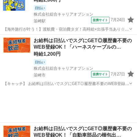
日払い
株式会社綜合キャリアオプション
7月24日
提携サイト
韮崎駅
【海外旅行が叶う！】渡航費・宿泊費タダ！高時給×出張手当あり☆未
経験OK！ 半導体装置の組立&設置/無期雇用派遣 スマホやPCなど、今
山梨
韮崎市
韮崎駅
その他
お給料は日払いでスグにGET◎履歴書不要の
や当たり前に使われる電子機器の必需品！「半導体」を製造するため
WEB登録OK！「ハーネスケーブルの…
の装置に使われる部品づくり...
時給1,200円
日払い
株式会社綜合キャリアオプション
7月27日
提携サイト
韮崎市
【キャッチ】 お給料は日払いでスグにGET◎履歴書不要のWEB登録
OK！「ハーネスケーブルの製造/ピッキング」高時給1200円！韮崎周
山梨
韮崎市
仕分け
辺！20代～40代のスタッフが多数活躍中★ 【コメント】 製造のお仕
事をお探しの方必見！...
お給料は日払いでスグにGET◎履歴書不要の
WEB登録OK！「自動車部品の梱包出…