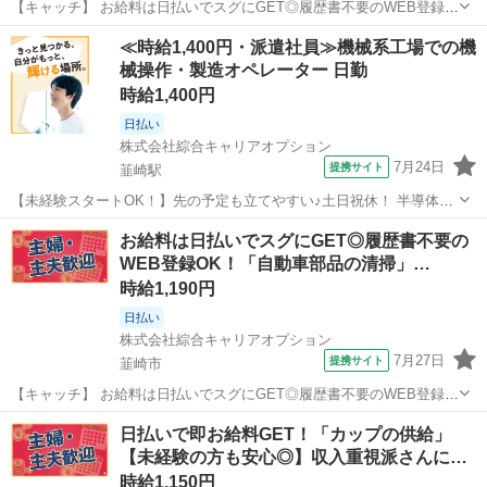
【キャッチ】 お給料は日払いでスグにGET◎履歴書不要のWEB登録
OK！「自動車制御部品のボタン操作」高時給1350円！山梨県韮崎市周
山梨
韮崎市
工場
≪時給1,400円・派遣社員≫機械系工場での機
辺！20代～40代のスタッフが多数活躍中★ 【コメント】 弊社なら事
械操作・製造オペレーター 日勤
前の職場見学が多数！...
時給1,400円
日払い
株式会社綜合キャリアオプション
7月24日
提携サイト
韮崎駅
【未経験スタートOK！】先の予定も立てやすい♪土日祝休！ 半導体部
品の洗浄 【業務内容詳細】 車なしでも通勤ラクラク！※駅からの送迎
山梨
韮崎市
韮崎駅
その他
お給料は日払いでスグにGET◎履歴書不要の
バスあり！土日祝休みでプライベート充実！半導体製造装置に使用さ
WEB登録OK！「自動車部品の清掃」…
れる部品の洗浄作業 【取扱...
時給1,190円
日払い
株式会社綜合キャリアオプション
7月27日
提携サイト
韮崎市
【キャッチ】 お給料は日払いでスグにGET◎履歴書不要のWEB登録
OK！「自動車部品の清掃」高時給1190円！山梨県韮崎市周辺！20代～
山梨
韮崎市
その他
日払いで即お給料GET！「カップの供給」
40代のスタッフが多数活躍中★ 【コメント】 製造のお仕事をお探しに
【未経験の方も安心◎】収入重視派さんに…
おススメ♪ 「未...
時給1,150円