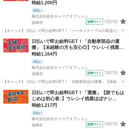
時給1,200円
日払い
株式会社綜合キャリアオプション
7月27日
提携サイト
韮崎市
【キャッチ】 日払いで即お給料GET！「ハーネスケーブルの製造/ピッ
キング」【未経験者カンゲイ♪】女性スタッフさんも活躍中♪プライベ
山梨
韮崎市
仕分け
日払いで即お給料GET！「自動車部品の運
ートも充実♪土日祝休！高時給1200円！ 【コメント】 製造のお仕事を
搬」【未経験の方も安心◎】ウレシイ残業…
お探しの方必見！ ...
時給1,164円
日払い
株式会社綜合キャリアオプション
7月27日
提携サイト
韮崎市
【キャッチ】 日払いで即お給料GET！「自動車部品の運搬」【未経験
の方も安心◎】ウレシイ残業ほぼナシ♪高時給1164円！ 【コメント】
山梨
韮崎市
工場
日払いで即お給料GET！「運搬」【誰でもは
製造のお仕事が豊富★未経験で働いてみたい方も大歓迎！ 「未経験だ
じめは初心者♪】ウレシイ残業ほぼナシ…
けど興味がある」 「...
時給1,217円
日払い
株式会社綜合キャリアオプション
7月27日
提携サイト
韮崎市