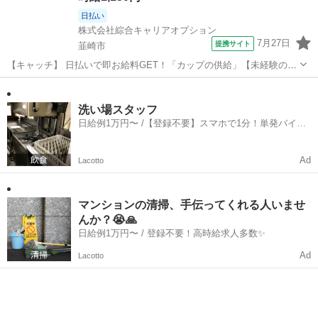
日払い
株式会社綜合キャリアオプション
7月27日
提携サイト
韮崎市
【キャッチ】 日払いで即お給料GET！「カップの供給」【未経験の方
も安心◎】収入重視派さんに！残業20H以上！！高時給1150円！ 【コ
山梨
韮崎市
仕分け
メント】 製造のお仕事をお探しの方必見！ 「経験ないけど大丈夫か
な・・・」 「派遣っ...
洗い場スタッフ
日給例1万円〜 /【登録不要】スマホで1分！単発バイト
一括検索✨
Ad
Lacotto
マンションの清掃、手伝ってくれる人いませ
んか？😭🙏
日給例1万円〜 / 登録不要！高時給求人多数✨
Ad
Lacotto