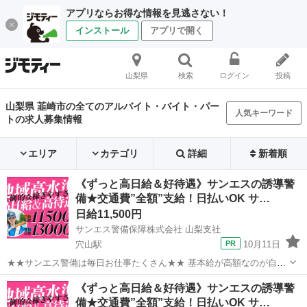
アプリならお得な情報を見逃さない！
インストール
アプリで開く
山梨県
検索
ログイン
投稿
山梨県 韮崎市の全てのアルバイト・バイト・パー
人気キーワード
トの求人募集情報
エリア
カテゴリ
詳細
新着順
《ずっと高日給＆好待遇》サンエスの誘導警
備★交通費”全額”支給！日払いOK サ…
日給11,500円
サンエス警備保障株式会社 山梨支社
穴山駅
10月11日
★★サンエス警備は毎日お仕事たくさん★★ 基本給が高額なのが自慢
♪未経験も大歓迎！ ＞＞常に現場豊富&交通費モチロン全額支給＜＜
山梨
韮崎市
穴山駅
警備員
サンエス警備保障株式会社
《ずっと高日給＆好待遇》サンエスの誘導警
『完全直行直帰でラクラク』 現場への直行直帰が基本で、毎週・毎月
備★交通費”全額”支給！日払いOK サ…
等の定期的な出社は不要です！ ...