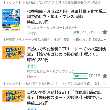
【キャッチ】 お給料は日払いでスグにGET◎履歴書不要のWEB登録
OK！「自動車部品の保全/問合せ対応」高時給1164円！韮崎周辺！20
山梨
韮崎市
プログラマー
≪寮完備・月収22万円・派遣社員≫化学系工
代～40代のスタッフが多数活躍中★ 【コメント】 製造のお仕事をお探
場での組立・加工・プレス 日勤
しの方必見！ 「...
時給1,300円
アルムメディカルサポート株式会社
7月15日
提携サイト
韮崎駅
【医療用プラスチック部品の組立・検査】日勤・土日休み／月収例22
万円以上 人気の工場のお仕事 軽くて小さなプラスチック部品の組立・
山梨
韮崎市
韮崎駅
その他
日払いで即お給料GET！「レーズンの選別検
検査 （具体的には） 軽い部品同士を組み合わせる「組立」と、 規格
査」【誰でもはじめは初心者♪】程よく…
通りにできているかをチェ...
時給1,230円
日払い
株式会社綜合キャリアオプション
7月27日
提携サイト
韮崎市
【キャッチ】 日払いで即お給料GET！「レーズンの選別検査」【誰で
もはじめは初心者♪】程よく残業で収入にプラス♪少人数体制！高時給
山梨
韮崎市
仕分け
日払いで即お給料GET！「自動車部品の出
1230円！ 【コメント】 製造のお仕事が豊富★未経験で働いてみたい
荷」【未経験スタート大歓迎♪】残業でた…
方も大歓迎！ 「未経験...
時給1,242円
日払い