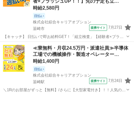
者×ブラッシュUP！！】先の予定も立…
「新しい職場は不安・...
時給2,580円
日払い
株式会社綜合キャリアオプション
7月27日
提携サイト
韮崎市
【キャッチ】 日払いで即お給料GET！「組立検査」【経験者×ブラッ
シュUP！！】先の予定も立てやすい♪土日祝休！高時給2580円！ 【コ
山梨
韮崎市
一般事務
≪寮無料・月収24.5万円・派遣社員≫半導体
メント】 製造のお仕事が豊富★未経験で働いてみたい方も大歓迎！
工場での機械操作・製造オペレーター…
「未経験だけど興味が...
時給1,400円
日払い
株式会社綜合キャリアオプション
7月24日
提携サイト
韮崎駅
＼1Rのお部屋がずっと【無料】/さらに【大型家電付き】！！人気の日
勤×土日祝休み♪ 工具を使って電子パーツの組立 工具を使って半導体
山梨
韮崎市
韮崎駅
その他
製造装置のユニットの組立をお任せします☆部品によっては大物もあ
りますが、基本は両手で持てる...