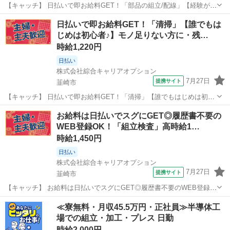
【キャッチ】 日払いで即お給料GET！「部品の組立/配線」【経験がな
くても大丈夫☆】残業もあるのでガッツリ稼げます！高時給1150円～
山梨
韮崎市
工場
日払いで即お給料GET！「清掃」【誰でもは
1200円！ 【コメント】 製造のお仕事をお探しの方必見！ 「経験ない
じめは初心者♪】モノ足りない方に・残…
けど大丈夫かな・...
時給1,220円
日払い
株式会社綜合キャリアオプション
7月27日
提携サイト
韮崎市
【キャッチ】 日払いで即お給料GET！「清掃」【誰でもはじめは初心
者♪】モノ足りない方に・残業20H未満♪高時給1220円！ 【コメント】
山梨
韮崎市
工場
お給料は日払いでスグにGET◎履歴書不要の
弊社なら事前の職場見学が多数！お仕事安心スタート★★ 「派遣では
WEB登録OK！「組立検査」高時給1…
働いたことが無く...
時給1,450円
日払い
株式会社綜合キャリアオプション
7月27日
提携サイト
韮崎市
【キャッチ】 お給料は日払いでスグにGET◎履歴書不要のWEB登録
OK！「組立検査」高時給1450円！韮崎周辺！20代～40代のスタッフ
山梨
韮崎市
工場
≪寮無料・月収45.5万円・正社員≫半導体工
が多数活躍中★ 【コメント】 ＼大手人材派遣会社で働きませんか♪／
場での組立・加工・プレス 日勤
「新しい職場は不...
時給2,000円