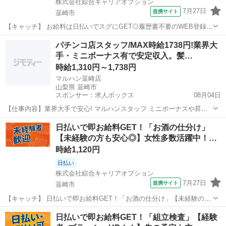
株式会社綜合キャリアオプション
7月27日
提携サイト
韮崎市
【キャッチ】 お給料は日払いでスグにGET◎履歴書不要のWEB登録
OK！「検査」高時給1217円～1522円！山梨県韮崎市周辺！20代～40
山梨
韮崎市
仕分け
パチンコ店スタッフ/MAX時給1738円!業界大
代のスタッフが多数活躍中★ 【コメント】 製造のお仕事をお探しにお
手・ミニボーナス有で安定収入。髪…
ススメ♪ 「未...
時給1,310円～1,738円
マルハン韮崎店
山梨県 韮崎市
スポンサー：求人ボックス
08月04日
【仕事内容】業界大手で安心! マルハンスタッフ ミニボーナスや昇給
制度など、 長く続けやすい待遇が充実! 髪型・髪色自由だから、 あな
アルバイト・パート
日払いで即お給料GET！「お酒の仕分け」
たらしさはそのままでOK 未経験から接客スキルを 身につけられます!
【未経験の方も安心◎】女性多数活躍中！…
<仕事内容詳細> ホール接...
時給1,120円
日払い
株式会社綜合キャリアオプション
7月27日
提携サイト
韮崎市
【キャッチ】 日払いで即お給料GET！「お酒の仕分け」【未経験の方
も安心◎】女性多数活躍中！収入重視派さんに！残業20H以上！！高
山梨
韮崎市
仕分け
日払いで即お給料GET！「組立検査」【経験
時給1120円！ 【コメント】 ＼大手人材派遣会社で働きませんか♪／