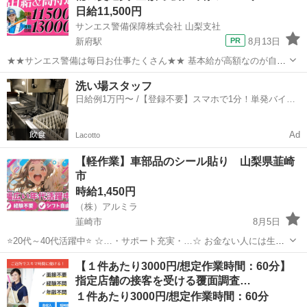
日給11,500円
サンエス警備保障株式会社 山梨支社
新府駅
8月13日
★★サンエス警備は毎日お仕事たくさん★★ 基本給が高額なのが自慢
♪未経験も大歓迎！ ＞＞常に現場豊富&交通費モチロン全額支給＜＜
山梨
韮崎市
新府駅
警備員
サンエス警備保障株式会社
洗い場スタッフ
『完全直行直帰でラクラク』 現場への直行直帰が基本で、毎週・毎月
日給例1万円〜 /【登録不要】スマホで1分！単発バイト
等の定期的な出社は不要です！ ...
一括検索✨
Ad
Lacotto
【軽作業】車部品のシール貼り 山梨県韮崎
市
時給1,450円
（株）アルミラ
韮崎市
8月5日
⭐20代～40代活躍中⭐ ☆…・サポート充実・…☆ お金ない人には生活
支援金、 携帯ない人にはレンタル、 住む場所がない方には 即日入寮
山梨
韮崎市
倉庫
ピンチ
【１件あたり3000円/想定作業時間：60分】
可能案件をご紹介♪ もし、できない場合は 宿泊施設代をお渡ししま
指定店舗の接客を受ける覆面調査…
す...
１件あたり3000円/想定作業時間：60分