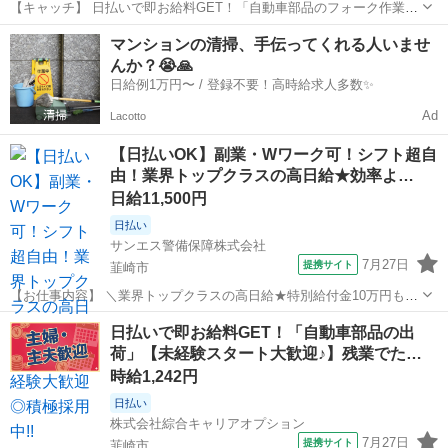
【キャッチ】 日払いで即お給料GET！「自動車部品のフォーク作業」
【初心者カンゲイ♪】ウレシイ残業ほぼナシ♪高時給1250円～1300円！
山梨
韮崎市
工場
マンションの清掃、手伝ってくれる人いませ
【コメント】 製造のお仕事が豊富★未経験で働いてみたい方も大歓
んか？😭🙏
迎！ 「未経験だけ...
日給例1万円〜 / 登録不要！高時給求人多数✨
Ad
Lacotto
【日払いOK】副業・Wワーク可！シフト超自
由！業界トップクラスの高日給★効率よ…
日給11,500円
日払い
サンエス警備保障株式会社
7月27日
提携サイト
韮崎市
【お仕事内容】 ＼業界トップクラスの高日給★特別給付金10万円も！
日払い可＆シフト自由／ とにかく日給が良い！！高日給で安心・安定
山梨
韮崎市
警備員
日払いで即お給料GET！「自動車部品の出
の暮らし♪月収30万円以上も可能！ ▼おシゴトの内容はとってもカン
荷」【未経験スタート大歓迎♪】残業でた…
タン！ 人や車の誘導・案内...
時給1,242円
日払い
株式会社綜合キャリアオプション
7月27日
提携サイト
韮崎市