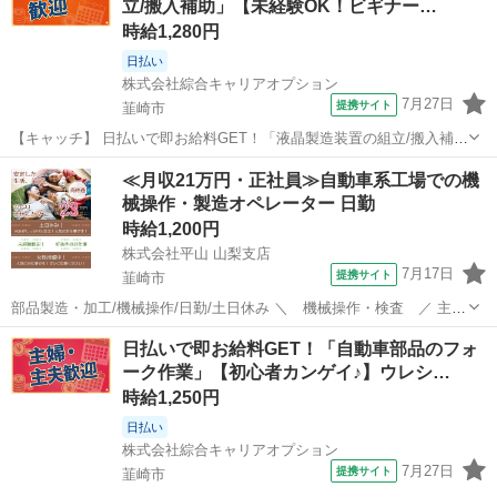
立/搬入補助」【未経験OK！ビギナー…
ルに沿って実施) 3...
時給1,280円
日払い
株式会社綜合キャリアオプション
7月27日
提携サイト
韮崎市
【キャッチ】 日払いで即お給料GET！「液晶製造装置の組立/搬入補
助」【未経験OK！ビギナー活躍中♪】研修有！あんしんスタート♪高時
山梨
韮崎市
工場
≪月収21万円・正社員≫自動車系工場での機
給1280円！ 【コメント】 ＼大手人材派遣会社で働きませんか♪／ 「新
械操作・製造オペレーター 日勤
しい職場は不安・...
時給1,200円
株式会社平山 山梨支店
7月17日
提携サイト
韮崎市
部品製造・加工/機械操作/日勤/土日休み ＼ 機械操作・検査 ／ 主な
作業内容は… ☆機械にセットして、 指示されたサイズに切断や曲げ
山梨
韮崎市
その他
日払いで即お給料GET！「自動車部品のフォ
たり、穴あけをする機械操作 ☆加工された製品が規定内の寸法にでき
ーク作業」【初心者カンゲイ♪】ウレシ…
ているか、 表面に...
時給1,250円
日払い
株式会社綜合キャリアオプション
7月27日
提携サイト
韮崎市