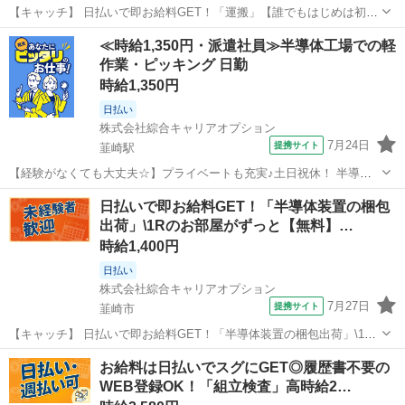
【キャッチ】 日払いで即お給料GET！「運搬」【誰でもはじめは初心
者♪】ウレシイ残業ほぼナシ♪高時給1217円～1522円！ 【コメント】
山梨
韮崎市
工場
≪時給1,350円・派遣社員≫半導体工場での軽
＼大手人材派遣会社で働きませんか♪／ 「新しい職場は不安・・・」
作業・ピッキング 日勤
「経験はないけ...
時給1,350円
日払い
株式会社綜合キャリアオプション
7月24日
提携サイト
韮崎駅
【経験がなくても大丈夫☆】プライベートも充実♪土日祝休！ 半導体
パーツの洗浄作業 【業務内容詳細】 車なしでも通勤ラクラク！※駅か
山梨
韮崎市
韮崎駅
その他
日払いで即お給料GET！「半導体装置の梱包
らの送迎バスあり！土日祝休みでプライベート充実！半導体製造装置
出荷」\1Rのお部屋がずっと【無料】…
に使用される部品の洗浄作業 ...
時給1,400円
日払い
株式会社綜合キャリアオプション
7月27日
提携サイト
韮崎市
【キャッチ】 日払いで即お給料GET！「半導体装置の梱包出荷」\1R
のお部屋がずっと【無料】/さらに【大型家電付き】!!人気の日勤×土日
山梨
韮崎市
工場
お給料は日払いでスグにGET◎履歴書不要の
祝休み♪高時給1400円～1750円！ 【コメント】 製造のお仕事が豊富★
WEB登録OK！「組立検査」高時給2…
未経験で働い...