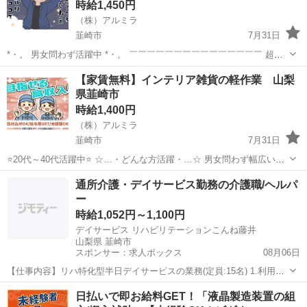
時給1,450円
（株）アルミラ
韮崎市
7月31日
*・。 男女問わず活躍中 *・。 ￣￣￣￣￣￣￣￣￣￣￣￣￣￣￣ 超カ
ンタン作業のみなので 経験や資格は必要ナシ！ 活躍中のスタッフさん
山梨
韮崎市
倉庫
時給
【家賃無料】インテリア雑貨の軽作業 山梨
も約80％が未経験からのスタート♪ 初めてで不安な気持ちを ...
県韮崎市
時給1,400円
（株）アルミラ
韮崎市
7月31日
⭐20代～40代活躍中⭐ ☆…・どんな方活躍・…☆ 男女問わず幅広い世
代の スタッフが活躍中♪ 必要なスキルはないので スグに活躍できます
山梨
韮崎市
倉庫
時給
通所介護・デイサービス勤務の介護職/ヘルパ
よ◎ 休暇制度も 多数充実しているので 『工場って休みがな...
ー
時給1,052円～1,100円
デイサービス リハビリテーションこんね藤井
山梨県 韮崎市
スポンサー：求人ボックス
08月06日
【仕事内容】リハ特化型半日デイサービスの業務(定員:15名) 1.利用者
の送迎(社用車/軽自動車またはトヨタシエンタ) 送迎エリア:韮崎市内・
アルバイト・パート
日払いで即お給料GET！「液晶製造装置の組
高根町箕輪新町くらい迄 2.リハビリテーション・運動の補助(マニュア