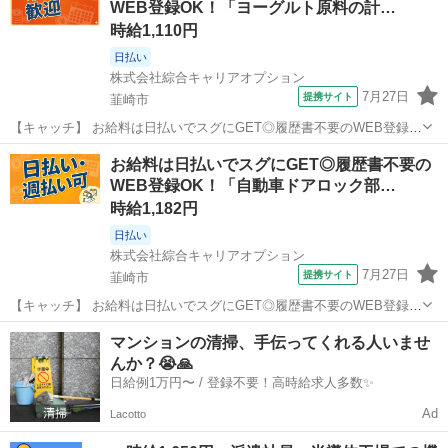
WEB登録OK！「ヨーグルト原料の計…
数！お仕事安心スター...
時給1,110円
日払い
株式会社綜合キャリアオプション
7月27日
提携サイト
韮崎市
【キャッチ】 お給料は日払いでスグにGET◎履歴書不要のWEB登録
OK！「ヨーグルト原料の計量/洗浄」高時給1110円！韮崎周辺！20代
山梨
韮崎市
工場
お給料は日払いでスグにGET◎履歴書不要の
～40代のスタッフが多数活躍中★ 【コメント】 弊社なら事前の職場見
WEB登録OK！「自動車ドアロック部…
学が多数！お仕事安...
時給1,182円
日払い
株式会社綜合キャリアオプション
7月27日
提携サイト
韮崎市
【キャッチ】 お給料は日払いでスグにGET◎履歴書不要のWEB登録
OK！「自動車ドアロック部品の組立/ラベル貼り」高時給1182円！山
山梨
韮崎市
工場
マンションの清掃、手伝ってくれる人いませ
梨県韮崎市周辺！20代～40代のスタッフが多数活躍中★ 【コメント】
んか？😭🙏
＼大手人材派遣会社...
日給例1万円〜 / 登録不要！高時給求人多数✨
Ad
Lacotto