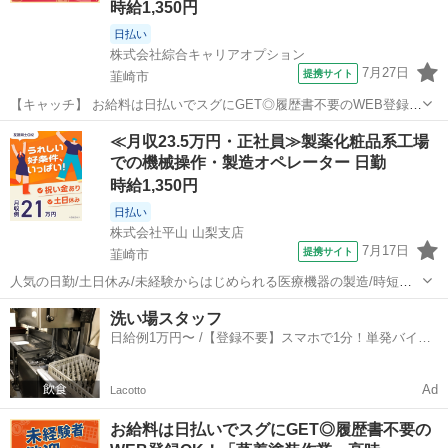
時給1,350円
日払い
株式会社綜合キャリアオプション
7月27日
提携サイト
韮崎市
【キャッチ】 お給料は日払いでスグにGET◎履歴書不要のWEB登録
OK！「半導体部品の洗浄」高時給1350円！韮崎周辺！20代～40代の
山梨
韮崎市
工場
≪月収23.5万円・正社員≫製薬化粧品系工場
スタッフが多数活躍中★ 【コメント】 弊社なら事前の職場見学が多
での機械操作・製造オペレーター 日勤
数！お仕事安心スタート...
時給1,350円
日払い
株式会社平山 山梨支店
7月17日
提携サイト
韮崎市
人気の日勤/土日休み/未経験からはじめられる医療機器の製造/時短相
談もOK \ 医療機器の組付け・検査のお仕事 / ～医療に携われるやりが
山梨
韮崎市
その他
洗い場スタッフ
いのあるお仕事です～ 作業内容は… ☆1～2cmほどの アルミ・ステ
日給例1万円〜 /【登録不要】スマホで1分！単発バイト
ンレス管と...
一括検索✨
Ad
Lacotto
お給料は日払いでスグにGET◎履歴書不要の