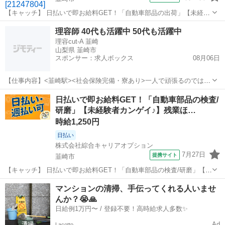
【キャッチ】 日払いで即お給料GET！「自動車部品の出荷」【未経験
スタート大歓迎♪】残業でたっぷり稼ぐ！ヘアスタイル自由☆高時給
山梨
韮崎市
仕分け
理容師 40代も活躍中 50代も活躍中
1242円！ 【コメント】 製造のお仕事をお探しの方必見！ 「経験ない
理容cut-A 韮崎
けど大丈夫かな・・・」...
山梨県 韮崎市
スポンサー：求人ボックス
08月06日
【仕事内容】<韮崎駅><社会保険完備・寮あり>一人で頑張るのではな
くチームワークを大切にしています!お客様としっかり関われて長く働
正社員 / アルバイト・パート
日払いで即お給料GET！「自動車部品の検査/
けるお店です「理容cut-A 韮崎(リヨウカットエーニラサキ)」から理容
研磨」【未経験者カンゲイ♪】残業ほ…
師(見習い・中習・技術者)の...
時給1,250円
日払い
株式会社綜合キャリアオプション
7月27日
提携サイト
韮崎市
【キャッチ】 日払いで即お給料GET！「自動車部品の検査/研磨」【未
経験者カンゲイ♪】残業ほぼナシでプラ充！好きな髪色でOK♪高時給
山梨
韮崎市
工場
マンションの清掃、手伝ってくれる人いませ
1250円！ 【コメント】 弊社なら事前の職場見学が多数！お仕事安心
んか？😭🙏
スタート★★ 「派遣...
日給例1万円〜 / 登録不要！高時給求人多数✨
Ad
Lacotto