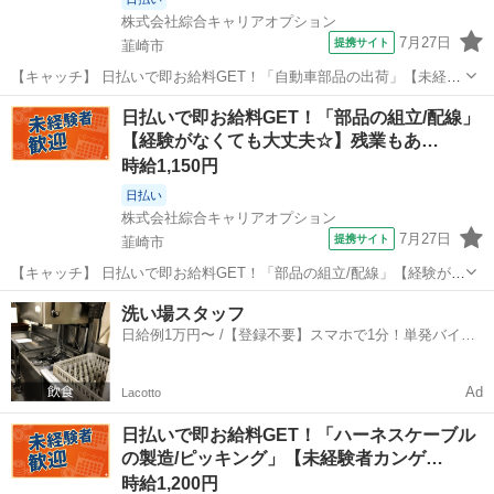
株式会社綜合キャリアオプション
7月27日
提携サイト
韮崎市
【キャッチ】 日払いで即お給料GET！「自動車部品の出荷」【未経験
スタート大歓迎♪】残業でたっぷり稼ぐ！ヘアスタイル自由☆高時給
山梨
韮崎市
仕分け
日払いで即お給料GET！「部品の組立/配線」
1242円！ 【コメント】 製造のお仕事が豊富★未経験で働いてみたい
【経験がなくても大丈夫☆】残業もあ…
方も大歓迎！ 「未経験だ...
時給1,150円
日払い
株式会社綜合キャリアオプション
7月27日
提携サイト
韮崎市
【キャッチ】 日払いで即お給料GET！「部品の組立/配線」【経験がな
くても大丈夫☆】残業もあるのでガッツリ稼げます！高時給1150円～
山梨
韮崎市
工場
洗い場スタッフ
1200円！ 【コメント】 ＼大手人材派遣会社で働きませんか♪／ 「新し
日給例1万円〜 /【登録不要】スマホで1分！単発バイト
い職場は不安・...
一括検索✨
Ad
Lacotto
日払いで即お給料GET！「ハーネスケーブル
の製造/ピッキング」【未経験者カンゲ…
時給1,200円