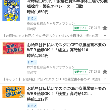
≪時給1,650円・派遣社員≫半導体工場での機
械操作・製造オペレーター 日勤
時給1,650円
日払い
株式会社綜合キャリアオプション
7月24日
提携サイト
韮崎駅
【未経験の方大歓迎♪】先の予定も立てやすい♪土日祝休！憧れの高収
入Work！！ 半導体検査装置の組立・PC検査 【業務内容詳細】 駅近な
山梨
韮崎市
韮崎駅
その他
お給料は日払いでスグにGET◎履歴書不要の
ので車なしでも通勤ラクラク！※駅からの送迎バスあり！土日祝休み
WEB登録OK！「組立」高時給116…
でプライベート充実！・...
時給1,164円
日払い
株式会社綜合キャリアオプション
7月27日
提携サイト
韮崎市
【キャッチ】 お給料は日払いでスグにGET◎履歴書不要のWEB登録
OK！「組立」高時給1164円～1455円！韮崎周辺！20代～40代のスタ
山梨
韮崎市
工場
お給料は日払いでスグにGET◎履歴書不要の
ッフが多数活躍中★ 【コメント】 ＼大手人材派遣会社で働きませんか
WEB登録OK！「検査」高時給121…
♪／ 「新しい...
時給1,217円
日払い