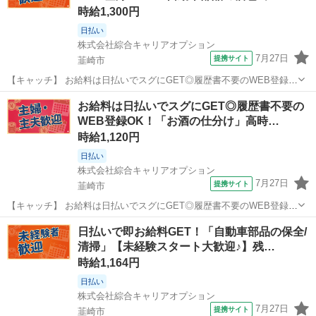
時給1,300円
日払い
株式会社綜合キャリアオプション
7月27日
提携サイト
韮崎市
【キャッチ】 お給料は日払いでスグにGET◎履歴書不要のWEB登録
OK！「自動車部品の梱包出荷」高時給1300円！塩崎周辺！20代～40
山梨
韮崎市
工場
お給料は日払いでスグにGET◎履歴書不要の
代のスタッフが多数活躍中★ 【コメント】 製造のお仕事が豊富★未経
WEB登録OK！「お酒の仕分け」高時…
験で働いてみたい方も...
時給1,120円
日払い
株式会社綜合キャリアオプション
7月27日
提携サイト
韮崎市
【キャッチ】 お給料は日払いでスグにGET◎履歴書不要のWEB登録
OK！「お酒の仕分け」高時給1120円！塩崎周辺！20代～40代のスタ
山梨
韮崎市
仕分け
日払いで即お給料GET！「自動車部品の保全/
ッフが多数活躍中★ 【コメント】 製造のお仕事をお探しの方必見！
清掃」【未経験スタート大歓迎♪】残…
「経験ないけど大丈...
時給1,164円
日払い
株式会社綜合キャリアオプション
7月27日
提携サイト
韮崎市