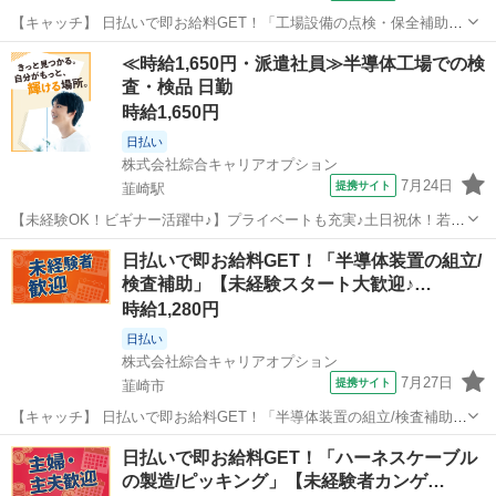
【キャッチ】 日払いで即お給料GET！「工場設備の点検・保全補助」
【未経験スタート大歓迎♪】残業ほぼナシ!高時給1164円！ 【コメン
山梨
韮崎市
プログラマー
≪時給1,650円・派遣社員≫半導体工場での検
ト】 ＼大手人材派遣会社で働きませんか♪／ 「新しい職場は不
査・検品 日勤
安・・・」 「経験はないけ...
時給1,650円
日払い
株式会社綜合キャリアオプション
7月24日
提携サイト
韮崎駅
【未経験OK！ビギナー活躍中♪】プライベートも充実♪土日祝休！若い
世代も活躍中！ 組立・加工・食品製造など 【業務内容詳細】 駅近な
山梨
韮崎市
韮崎駅
その他
日払いで即お給料GET！「半導体装置の組立/
ので車なしでも通勤ラクラク！※駅からの送迎バスあり！土日祝休み
検査補助」【未経験スタート大歓迎♪…
でプライベート充実！半導体...
時給1,280円
日払い
株式会社綜合キャリアオプション
7月27日
提携サイト
韮崎市
【キャッチ】 日払いで即お給料GET！「半導体装置の組立/検査補助」
【未経験スタート大歓迎♪】残業月20H以上！高収入ゲットの大チャン
山梨
韮崎市
工場
日払いで即お給料GET！「ハーネスケーブル
ス☆高時給1280円！ 【コメント】 製造のお仕事をお探しにおススメ♪
の製造/ピッキング」【未経験者カンゲ…
「未経験でも出...