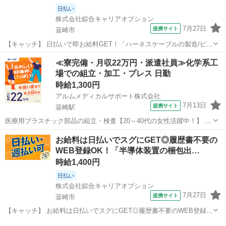
日払い
株式会社綜合キャリアオプション
7月27日
提携サイト
韮崎市
【キャッチ】 日払いで即お給料GET！「ハーネスケーブルの製造/ピッ
キング」【未経験者カンゲイ♪】女性スタッフさんも活躍中♪プライベ
山梨
韮崎市
仕分け
≪寮完備・月収22万円・派遣社員≫化学系工
ートも充実♪土日祝休！高時給1200円！ 【コメント】 弊社なら事前の
場での組立・加工・プレス 日勤
職場見学が多数！お仕...
時給1,300円
アルムメディカルサポート株式会社
7月13日
提携サイト
韮崎駅
医療用プラスチック部品の組立・検査【20～40代の女性活躍中！】 人
気の工場のお仕事 軽くて小さなプラスチック部品の組立・検査 （具体
山梨
韮崎市
韮崎駅
その他
お給料は日払いでスグにGET◎履歴書不要の
的には） 軽い部品同士を組み合わせる「組立」 決まった作業の繰り返
WEB登録OK！「半導体装置の梱包出…
し！ モクモクと集中...
時給1,400円
日払い
株式会社綜合キャリアオプション
7月27日
提携サイト
韮崎市
【キャッチ】 お給料は日払いでスグにGET◎履歴書不要のWEB登録
OK！「半導体装置の梱包出荷」高時給1400円～1750円！韮崎周辺！
山梨
韮崎市
工場