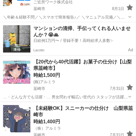
ご近所ワーク株式会社
韮崎市
8月1日
＼年齢＆経験不問／＼スマホで簡単報告♪／ ＼マニュアル完備／＼ス
キマ時間のお小遣い稼ぎにぴったり／ ※業務委託なので履歴書不要で
山梨
韮崎市
その他
マンションの清掃、手伝ってくれる人いませ
す。 指定店舗の接客を受ける覆面調査のお仕事のお仕事です♪ 指定店
んか？😭🙏
舗へ訪問する覆面調査・報告...
日給例1万円〜 / 登録不要！高時給求人多数✨
Ad
Lacotto
【20代から40代活躍】お菓子の仕分け【山梨
県韮崎市】
時給1,500円
(株)アルミラ
韮崎市
7月31日
…・どんな方でも活躍・… 男女問わず幅広い世代の スタッフが活躍
中。 必要なスキルはないので スグに活躍できますよ！ 休暇制度も 多
山梨
韮崎市
倉庫
時給
【未経験OK】スニーカーの仕分け 山梨県韮
数充実しているので 「工場って休みがなさ...
崎市
時給1,400円
（株）アルミラ
韮崎市
7月31日