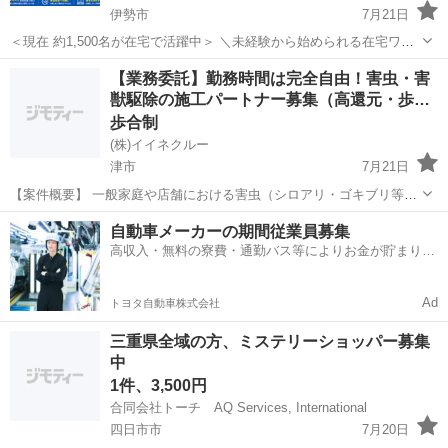
伊勢市
7月21日
＜現在 約1,500名が在宅で活躍中＞ ＼未経験から始められる在宅ワー
クです／ 24時間365日いつでも作業可能！ 好きな時間に、コツコツ進
三重
伊勢市
その他
時給
【業務委託】勤務時間は完全自由！害虫・害
められるシンプルな作業です パソコンに表示される画像データを確
獣駆除の施工パートナー募集（高還元・歩…
認...
歩合制
(株)イイネクルー
津市
7月21日
【案件概要】 一般家庭や店舗における害虫（シロアリ・ゴキブリ等）
や害獣（ネズミ・イタチ等）の駆除・防除施工をお任せできるパート
三重
津市
その他
歩合
自動車メーカーの期間従業員募集
ナーを募集しています。 「今の仕事にプラスアルファで稼ぎたい」
高収入・無料の寮費・通勤バス等によりお金が貯まりや
「自分のペースで現場を回りた...
すい環境
Ad
トヨタ自動車株式会社
三重県全域の方、ミステリーショッパー募集
中
1件、3,500円
合同会社トーチ AQ Services, International
四日市市
7月20日