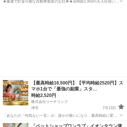
★爆速で貯金可能な自動車製造のお仕事★高時給1,950円＆入社祝い金
30万円でガッツリ稼ごう！ 自動車の製造 三重県いなべ市の工場で、人
三重
いなべ市
桑名駅
その他
気のトヨタ車を製造します！ 【具体的な仕事内容】 ■部品の運搬 ■
ボデーの塗装 ■...
【最高時給16,500円】【平均時給2520円】ス
マホ1台で「最強の副業」スタ…
時給2,520円
株式会社リーチリンク
津市
7月13日
「あなたの『何気ない一言』が、誰かの救いになり、最高時給に変わ
る。」 今の時代、多くの人が求めているのは「立派な正解」ではな
三重
津市
その他
時給
「ペットショップワンラブ」イオンタウン津
く、「同じ目線で語り合える場所」です。 あなたが人生で乗り越えた