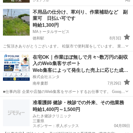
Ad
シェアフル
不用品の仕分け、草刈り、作業補助など 副
業可 日払い可です
時給1,300円
MAトータルサービス
徳和駅
8月3日
ご覧頂きありがとうございます。 松阪市で便利屋をしています。 業務
が多忙につき、アルバイトを募集させて頂きます。 作業は太陽光発電
三重
松阪市
徳和駅
その他
DIY
在宅OK｜作業ほぼ無しで月々~数万円の副収
所の草刈り、空家のゴミの仕分け作業、簡単なリフォーム作業のお手
入のWeb集客サポート
伝い、車の電装品の取付作業...
Web集客によって発生した売上に応じた成果報酬
株式会社エンタ
南牟婁郡
7月29日
■仕事内容 企業や店舗のWeb集客をサポートするお仕事です。 Google
を活用した「Web上の店舗情報」の登録・初期設定を行っていただき
三重
南牟婁郡
その他
Web
准看護師 健診・検診での外来、その他業務
ます。 日々の集客運用や問い合わせ対応、顧客対応はすべて運営本部
時給1,400円～1,500円
が行うため...
みたき健診クリニック
三重県
スポンサー：求人ボックス
04月09日