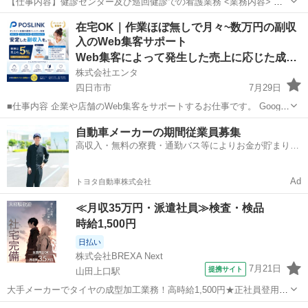
【仕事内容】健診センター及び巡回健診での看護業務 <業務内容> 血
圧測定 採血 診察介助(婦人科、内視鏡など) <職場情報> 施設内健診:受
アルバイト・パート
在宅OK｜作業ほぼ無しで月々~数万円の副収
診者数約130名/日 院内と巡回を兼務で対応しております 巡回対応エリ
入のWeb集客サポート
ア:三重県全域 遠方...
Web集客によって発生した売上に応じた成果報酬
株式会社エンタ
四日市市
7月29日
■仕事内容 企業や店舗のWeb集客をサポートするお仕事です。 Google
を活用した「Web上の店舗情報」の登録・初期設定を行っていただき
三重
四日市市
その他
Web
自動車メーカーの期間従業員募集
ます。 日々の集客運用や問い合わせ対応、顧客対応はすべて運営本部
高収入・無料の寮費・通勤バス等によりお金が貯まりや
が行うため...
すい環境
Ad
トヨタ自動車株式会社
≪月収35万円・派遣社員≫検査・検品
時給1,500円
日払い
株式会社BREXA Next
7月21日
提携サイト
山田上口駅
大手メーカーでタイヤの成型加工業務！高時給1,500円★正社員登用制
度あり！ワンルーム寮完備！マイカー通勤OK！無料駐車場あり！《三