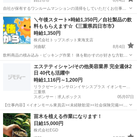
四日市市
8月4日
自社が保有するワンルームマンションの清掃をしていただくお仕事で
す！ 入居者が安心して暮らせる場所を提供していきましょう。 ベッド
三重
四日市市
その他
スタッフ
＼午後スタート×時給1,350円／自社製品の飲
メイキングや家具に埃はないか、水回りの清掃、ゴミの回収など 部屋
料ももらえます☆《三重県四日市市》
の隅々まで確認してくだ...
時給1,350円
株式会社トップスポット東海支店
河曲駅
8月4日
飲料商品の積み込み・ピッキング作業！ 体を動かすのが好きな方歓迎
♪ 基本平日勤務で土日休み相談OK！ 長期で安定して働ける人気のお仕
三重
四日市市
河曲駅
その他
エステティシャン/その他美容業界 完全週休2
事です◎ 熱中症対策の飲料支給あり！ 【作業内容】ローディング＋ピ
日 40代も活躍中
ースピッキン...
時給1,116円～1,200円
リラクゼーションサロンイヤシスプラス イオンモール東員店
三重県
スポンサー：求人ボックス
05月07日
【仕事内容】<イオンモール東員店><未経験歓迎><社会保険完備><土
日どちらか休み可能>お客様の第二の癒しのホーム!地域密着サロン
アルバイト・パート
苗木を植える作業になります！
「リラクゼーションサロンイヤシスプラス イオンモール東員店(リラク
日給15,000円
ゼージョンサロンイヤシスプラスイオ...
株式会社EGD