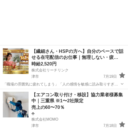
【繊細さん・HSPの方へ】自分のペースで話
せる在宅配信のお仕事｜無理しない・疲…
時給2,520円
株式会社リーチリンク
津市
7月19日
「職場の雰囲気に疲れてしまう」「人の感情を敏感に読み取りすぎ
る」——その繊細さが、配信では最大の武器になります。 HSP（ひと
三重
津市
その他
時給
【エアコン取り付け・移設】協力業者様募集
いちばい敏感な人）や繊細気質のが、在宅ライブ配信で活躍していま
中｜三重県 ※1〜2社限定
す。 【繊細さんが配信に向いている理...
売上の60〜70％
株式会社MOMO
津市
7月18日