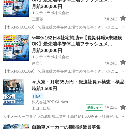
月給300,000円
ｉシティラボ株式会社
三重郡
7月24日
【求人No.i001060】 ＼最先端の半導体工場でのお仕事！🎵／ 👉ここ
がポイント 🚩年間休日162日！プライベートも充実の働き方✨ 🚩月収
三重
三重郡
その他
スタッフ
✨年休162日&社宅補助✨【長期休暇×未経験
30万円以上可能！安定してしっかり稼げます💰 🚩未経験から専門スキ
OK】最先端半導体工場フラッシュメ…
ル...
月給300,000円
ｉシティラボ株式会社
鈴鹿市
7月24日
【求人No.i001059】 ＼最先端の半導体工場でのお仕事！🎵／ 👉ここ
がポイント 🚩年間休日162日！プライベートも充実の働き方✨ 🚩月収
三重
鈴鹿市
その他
スタッフ
≪入寮・月収35万円・派遣社員≫検査・検品
30万円以上可能！安定してしっかり稼げます💰 🚩未経験から専門スキ
時給1,500円
ル...
日払い
株式会社BREXA Next
7月21日
提携サイト
山田上口駅
大手メーカーでタイヤの成型加工業務！高時給1,500円★正社員登用制
度あり！ワンルーム寮完備！マイカー通勤OK！無料駐車場あり！《三
三重
伊勢市
山田上口駅
その他
自動車メーカーの期間従業員募集
重県伊勢市》 人気の工場のお仕事 ◇タイヤの製造◇ トラック・バ