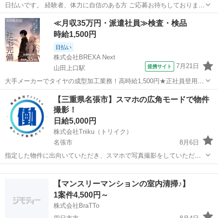
日払いです。 経験者、体力に自信のある方 ご応募お待ちしておりま
す。 草刈り、伐採業務
三重
伊賀市
その他
造園業
≪月収35万円・派遣社員≫検査・検品
時給1,500円
日払い
株式会社BREXA Next
7月21日
提携サイト
山田上口駅
大手メーカーでタイヤの成型加工業務！高時給1,500円★正社員登用制
度あり！ワンルーム寮完備！マイカー通勤OK！無料駐車場あり！《三
三重
伊勢市
山田上口駅
その他
【三重県名張市】スマホの広角モードで物件
重県伊勢市》 人気の工場のお仕事 ◇タイヤの製造◇ トラック・バ
撮影！
ス・RV車用を中心とした...
日給5,000円
株式会社Triiku（トリイク）
名張市
8月6日
指定した物件に出向いていただき、スマホで写真撮影をしていただく
お仕事です。 未経験の方でも、見本を見ながら撮影するだけなので簡
三重
名張市
その他
Android
単です！ 【お仕事内容】 ・物件の「外観・室内・ライフライン（水回
【マンスリーマンションの室内清掃♪】
りなど）」をスマートフ...
1案件4,500円～
株式会社BraTTo