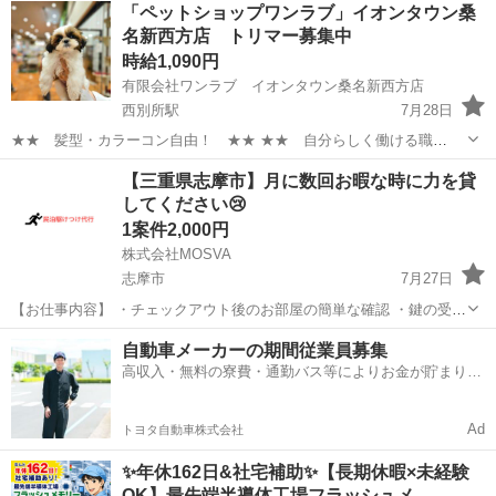
三重
伊勢市
山田上口駅
その他
「ペットショップワンラブ」イオンタウン桑
重県伊勢市》 人気の工場のお仕事 ◇タイヤの製造◇ トラック・バ
名新西方店 トリマー募集中
ス・RV車用を中心とした...
時給1,090円
有限会社ワンラブ イオンタウン桑名新西方店
西別所駅
7月28日
★★ 髪型・カラーコン自由！ ★★ ★★ 自分らしく働ける職
場！ ★★ 安定した会社で、 可愛い動物たちと触れ合いながら ワー
三重
桑名市
西別所駅
その他
動物
【三重県志摩市】月に数回お暇な時に力を貸
クライフバランスを取りやすい仕事しませんか？ ★WワークOK！【同
してください😢
業他社不可】 ...
1案件2,000円
株式会社MOSVA
志摩市
7月27日
【お仕事内容】 ・チェックアウト後のお部屋の簡単な確認 ・鍵の受け
渡しやサポート ・忘れ物やちょっとした設備トラブルの確認対応 特別
三重
志摩市
その他
近隣
自動車メーカーの期間従業員募集
なスキルは必要ありません。未経験の方でも安心して始められるお仕
高収入・無料の寮費・通勤バス等によりお金が貯まりや
事です。 【募集...
すい環境
Ad
トヨタ自動車株式会社
✨年休162日&社宅補助✨【長期休暇×未経験
OK】最先端半導体工場フラッシュメ…