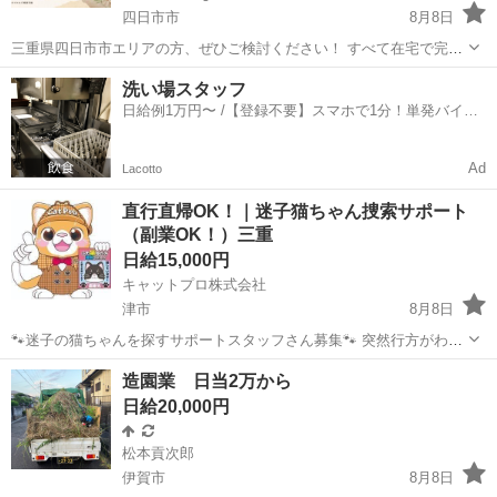
四日市市
8月8日
三重県四日市市エリアの方、ぜひご検討ください！ すべて在宅で完結
するお仕事です。 授業やバイトの合間、深夜の空き時間を使って収入
三重
四日市市
その他
ライバー
洗い場スタッフ
を増やしたい学生さん・Wワーカーさん向けの求人です。 配信内容は
日給例1万円〜 /【登録不要】スマホで1分！単発バイト
雑談、ゲーム実況、...
一括検索✨
Ad
Lacotto
直行直帰OK！｜迷子猫ちゃん捜索サポート
（副業OK！）三重
日給15,000円
キャットプロ株式会社
津市
8月8日
🐾迷子の猫ちゃんを探すサポートスタッフさん募集🐾 突然行方がわか
らなくなってしまった猫ちゃんが、 再び飼い主さんのもとへ帰れるよ
三重
津市
その他
スタッフ
造園業 日当2万から
うお手伝いするお仕事です🐱 猫ちゃんが見つかり、 飼い主さんから
日給20,000円
「本当にありがと...
松本貢次郎
伊賀市
8月8日