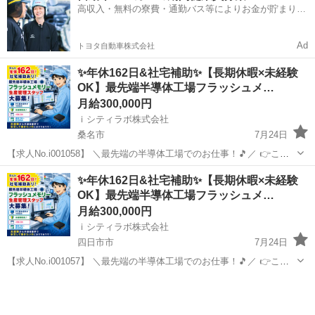
高収入・無料の寮費・通勤バス等によりお金が貯まりや
ス・RV車用を中心とした...
すい環境
Ad
トヨタ自動車株式会社
✨年休162日&社宅補助✨【長期休暇×未経験
OK】最先端半導体工場フラッシュメ…
月給300,000円
ｉシティラボ株式会社
桑名市
7月24日
【求人No.i001058】 ＼最先端の半導体工場でのお仕事！🎵／ 👉ここ
がポイント 🚩年間休日162日！プライベートも充実の働き方✨ 🚩月収
三重
桑名市
その他
スタッフ
✨年休162日&社宅補助✨【長期休暇×未経験
30万円以上可能！安定してしっかり稼げます💰 🚩未経験から専門スキ
OK】最先端半導体工場フラッシュメ…
ル...
月給300,000円
ｉシティラボ株式会社
四日市市
7月24日
【求人No.i001057】 ＼最先端の半導体工場でのお仕事！🎵／ 👉ここ
がポイント 🚩年間休日162日！プライベートも充実の働き方✨ 🚩月収
三重
四日市市
その他
スタッフ
30万円以上可能！安定してしっかり稼げます💰 🚩未経験から専門スキ
ル...