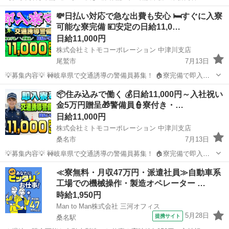
圧測定 採血 診察介助(婦人科、内視鏡など) <職場情報> 施設内健診:受
アルバイト・パート
💸日払い対応で急な出費も安心 🛏️すぐに入寮
診者数約130名/日 院内と巡回を兼務で対応しております 巡回対応エリ
可能な寮完備 💴安定の日給11,0…
ア:三重県全域 遠方...
日給11,000円
株式会社ミトモコーポレーション 中津川支店
尾鷲市
7月13日
💡募集内容💡 🚧岐阜県で交通誘導の警備員募集！ 🏠寮完備で即入寮
OK。 🔰未経験でも安心の研修体制。 👫男女歓迎＆カップル応募も大
三重
尾鷲市
その他
新聞屋
📦住み込みで働く 💰日給11,000円～入社祝い
歓迎。 ✨安心して働ける環境で新生活をスタートしませんか？ 💴【日
金5万円贈呈🎁警備員👮寮付き・…
給】 ✅日...
日給11,000円
株式会社ミトモコーポレーション 中津川支店
桑名市
7月13日
💡募集内容💡 🚧岐阜県で交通誘導の警備員募集！ 🏠寮完備で即入寮
OK。 🔰未経験でも安心の研修体制。 👫男女歓迎＆カップル応募も大
三重
桑名市
その他
温泉
≪寮無料・月収47万円・派遣社員≫自動車系
歓迎。 ✨安心して働ける環境で新生活をスタートしませんか？ 💴【日
工場での機械操作・製造オペレーター …
給】 ✅日...
時給1,950円
Man to Man株式会社 三河オフィス
5月28日
提携サイト
桑名駅