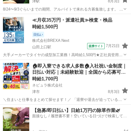
津駅
8月3日
8/24〜9/3ぐらいまでの期間、アルバイトで来れる方募集致します。 作
業は、ポット苗を植える作業なので、難しい作業ではございません。
三重
津市
津駅
その他
≪月収35万円・派遣社員≫検査・検品
また、特に必要な資格等もございません。 暑い中での外仕事ですの
時給1,500円
で、体力は必要かなと思い...
日払い
株式会社BREXA Next
7月21日
提携サイト
山田上口駅
大手メーカーでタイヤの成型加工業務！高時給1,500円★正社員登用制
度あり！ワンルーム寮完備！マイカー通勤OK！無料駐車場あり！《三
三重
伊勢市
山田上口駅
その他
🏠即入寮できる求人多数🏠入社祝い金制度｜
重県伊勢市》 人気の工場のお仕事 ◇タイヤの製造◇ トラック・バ
日払い対応｜未経験歓迎｜全国から応募可…
ス・RV車用を中心とした...
時給1,700円
ネビュラ株式会社
津市
8月3日
＼住まいと仕事をまとめて探せます！／ 「退寮や退去が迫っている」
「所持金が少なく、生活が不安」 「寮付きの仕事をすぐに始めたい」
三重
津市
その他
ゴールデンウィーク
【急募/即日払い】日給1万円の除草作業🌿
「新しい土地で生活を立て直したい」 このようなお悩みを抱えている
面接なし / 履歴書不要！空いている日づけで検索して即
方は、一人...
日はたらける✨