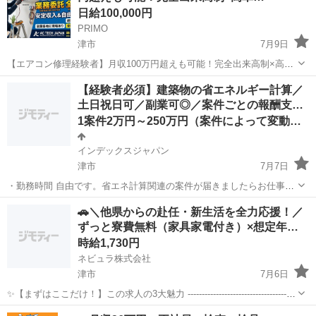
日給100,000円
PRIMO
津市
7月9日
【エアコン修理経験者】月収100万円超えも可能！完全出来高制×高単
価案件多数｜夏に向けて今が最高のスタート時期！ 【業務委託】エア
三重
津市
その他
出来高制
【経験者必須】建築物の省エネルギー計算／
コン修理・メンテナンススタッフ（有経験者） 仕事内容 一般家庭やオ
土日祝日可／副業可◎／案件ごとの報酬支…
フィス、店舗におけるエア...
1案件2万円～250万円（案件によって変動します）
インデックスジャパン
津市
7月7日
・勤務時間 自由です。省エネ計算関連の案件が届きましたらお仕事を
始めてください。 ・勤務地 在宅になりますので全国対応です。 ・
三重
津市
その他
ネット
🚗＼他県からの赴任・新生活を全力応援！／
報酬 1案件2万円～200万円（案件によって変動します） ・こ...
ずっと寮費無料（家具家電付き）×想定年…
時給1,730円
ネビュラ株式会社
津市
7月6日
✨【まずはここだけ！】この求人の3大魅力 ---------------------------------------
----- 【1】初期費用も毎月の固定費もゼロ！生活家電が揃った個室寮を
三重
津市
その他
スタッフ