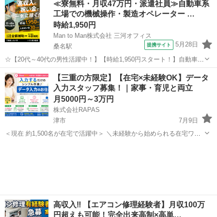
≪寮無料・月収47万円・派遣社員≫自動車系
クライフバランスを取りやすい仕事しませんか？ ★WワークOK！【同
工場での機械操作・製造オペレーター …
業他社不可】 ...
時給1,950円
Man to Man株式会社 三河オフィス
5月28日
提携サイト
桑名駅
☆【20代～40代の男性活躍中！】【時給1,950円スタート！】自動車製
造のお仕事｜入社祝い金30万円＋家賃半年間ゼロ円☆｜ひとり暮らし
三重
いなべ市
桑名駅
その他
【三重の方限定】【在宅×未経験OK】データ
に最適なワンルーム社宅あり◎ 自動車の製造 三重県いなべ市の工場
入力スタッフ募集！｜家事・育児と両立
で、人気のトヨタ車を製...
月5000円～3万円
株式会社RAPAS
津市
7月9日
＜現在 約1,500名が在宅で活躍中＞ ＼未経験から始められる在宅ワー
クです／ 24時間365日いつでも作業可能！ 好きな時間に、コツコツ進
三重
津市
その他
時給
められるシンプルな作業です パソコンに表示される画像データを確
認...
高収入‼️ 【エアコン修理経験者】月収100万
円超えも可能！完全出来高制×高単…