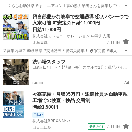
くらしお助け隊では、 エアコン工事の協力業者さんを募集していま
す。 案件数に限りがあるため、 【三重県では1〜2社限定】での募集と
三重
津市
その他
出来高制
🚧自然豊かな岐阜で交通誘導 📦カバン一つで
なります。 【案件量について】 ・エアコン案件は通年で安定してあり
入寮可能 💴安定の日給11,000円…
ます ...
日給11,000円
株式会社ミトモコーポレーション 中津川支店
北牟婁郡
7月16日
💡募集内容💡 🚧岐阜県で交通誘導の警備員募集！ 🏠寮完備で即入寮
OK。 🔰未経験でも安心の研修体制。 👫男女歓迎＆カップル応募も大
三重
北牟婁郡
その他
温泉
洗い場スタッフ
歓迎。 ✨安心して働ける環境で新生活をスタートしませんか？ 💴【日
日給例1万円〜 /【登録不要】スマホで1分！単発バイト
給】 ✅日...
一括検索✨
Ad
Lacotto
≪寮完備・月収35万円・派遣社員≫自動車系
工場での検査・検品 交替制
時給1,500円
日払い
株式会社BREXA Next
7月13日
提携サイト
山田上口駅