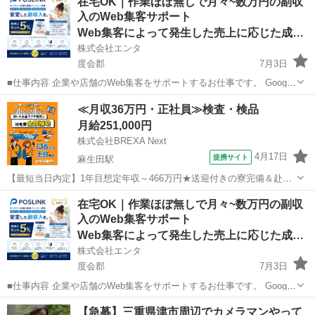
在宅OK｜作業ほぼ無しで月々~数万円の副収
全国で展開しています。 現在、事業拡大に伴い、業務委託スタッフ・
入のWeb集客サポート
将来独立を目指...
Web集客によって発生した売上に応じた成果報酬
株式会社エンタ
度会郡
7月3日
■仕事内容 企業や店舗のWeb集客をサポートするお仕事です。 Google
を活用した「Web上の店舗情報」の登録・初期設定を行っていただき
三重
度会郡
その他
Web
≪月収36万円・正社員≫検査・検品
ます。 日々の集客運用や問い合わせ対応、顧客対応はすべて運営本部
月給251,000円
が行うため...
株式会社BREXA Next
4月17日
提携サイト
麻生田駅
【最短当日内定】1年目想定年収～466万円★送迎付きの寮完備＆赴任
旅費会社負担！1食200円～の格安食堂利用可◎土日休み＆年間休日
三重
いなべ市
麻生田駅
その他
在宅OK｜作業ほぼ無しで月々~数万円の副収
122日でプライベート充実♪ボデーや組立など自動車の製造業務！《三
入のWeb集客サポート
重県いなべ市》 人気の工場...
Web集客によって発生した売上に応じた成果報酬
株式会社エンタ
度会郡
7月3日
■仕事内容 企業や店舗のWeb集客をサポートするお仕事です。 Google
を活用した「Web上の店舗情報」の登録・初期設定を行っていただき
三重
度会郡
その他
Web
【急募】三重県津市周辺でカメラマンやって
ます。 日々の集客運用や問い合わせ対応、顧客対応はすべて運営本部