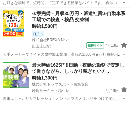
お好きな場所で、短時間にて完了できる簡単なバイトです。 保険コン
サルタントの説明を聞いていただき、その状況について、調査票に記
三重
四日市市
その他
≪寮完備・月収35万円・派遣社員≫自動車系
入いただきます。報酬は3,500円で、調査完了後すぐに、お振込みしま
工場での検査・検品 交替制
す。
時給1,500円
日払い
株式会社BREXA Next
7月13日
提携サイト
山田上口駅
大手メーカーでタイヤの成型加工業務！高時給1,500円★正社員登用制
度あり！ワンルーム寮完備！マイカー通勤OK！無料駐車場あり！《三
三重
伊勢市
山田上口駅
その他
最大時給1625円!!日勤・夜勤の勤務で安定し
重県伊勢市》 人気の工場のお仕事 ◇タイヤの製造◇ トラック・バ
て働きながら、しっかり稼ぎたい方…
ス・RV車用を中心とした...
時給1,300円
株式会社トップスポット東海支店
鈴鹿サーキット稲生駅
7月19日
週末はしっかりリフレッシュ！オン・オフのメリハリをつけて働けま
す◎ 自動車業界に関わるお仕事なので、腰を据えて働きたい方にぴっ
三重
鈴鹿市
鈴鹿サーキット稲生駅
その他
スポット
たりです◎ 即払いサービス利用OKだから急な出費にも対応できて安
心!! 【内容】自動車部...