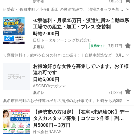
伊勢市
7月23日
伊勢市 小俣町本町／小俣町湯田 の民泊施設で、 清掃スタッフを募集
しています。 丁寧にお部屋を整えていただける方と、 長期で安心して
三重
伊勢市
その他
≪寮無料・月収45万円・派遣社員≫自動車系
お付き合いできれば嬉しいです。 勤務日程は、ご応募いただいた方と
工場での組立・加工・プレス 交替制
相談しながら...
時給2,000円
日研トータルソーシング株式会社
7月17日
提携サイト
多度駅
＼寮費無料！／給料を自分の好きに全振り！｜自動車製造など｜8月入
社特典最大20万円！｜入社から半年後には時給2,050円！さらに長く働
三重
いなべ市
多度駅
その他
お掃除好きな女性を募集しています。お子様
くほど時給UP☆ トヨタ車の製造（組立・加工など） トヨタ車体各工
連れ可です
場でのミニバン・SUV...
日給6,000円
ASOBIYAナガシマ
桑名駅
7月22日
桑名市長島町のお子様連れ民泊の清掃のお仕事です。10時から約3時
間、週1回からでもOK。駐車場あり。日給とは別に、お客様からの高
三重
桑名市
桑名駅
その他
【伊勢市の方限定】【在宅×未経験OK】デー
評価、高稼働に応じてボーナスあります。
タ入力スタッフ募集｜コツコツ作業｜副…
月5000円～3万円
株式会社RAPAS