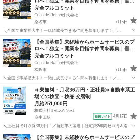
ロへ！独立・開業を目指す仲間を募集｜害…
完全フルコミット
Conside-Ration株式会社
桑名市
7月5日
＼全国で事業拡大中！一緒に成長できる仲間を募集します！／
Conside-Ration株式会社では、住まいに関するホームサービス事業を
三重
桑名市
その他
スタッフ
【全国募集】未経験からホームサービスのプ
全国で展開しています。 現在、事業拡大に伴い、業務委託スタッフ・
ロへ！独立・開業を目指す仲間を募集｜害…
将来独立を目指...
完全フルコミット
Conside-Ration株式会社
松阪市
7月5日
＼全国で事業拡大中！一緒に成長できる仲間を募集します！／
Conside-Ration株式会社では、住まいに関するホームサービス事業を
三重
松阪市
その他
スタッフ
≪寮無料・月収36万円・正社員≫自動車系工
全国で展開しています。 現在、事業拡大に伴い、業務委託スタッフ・
場での検査・検品 交替制
将来独立を目指...
月給251,000円
株式会社BREXA Next
4月17日
提携サイト
麻生田駅
＼正社員で月収例36万円！／自動車の製造｜社宅費2年間ゼロ円＆送迎
あり◎＜20〜30代男性活躍中＞ 自動車の組み立て・加工・検査など
三重
いなべ市
麻生田駅
その他
【全国募集】未経験からホームサービスのプ
トヨタ車体で、車両の製造を担当します。 ※雇用元は『株式会社