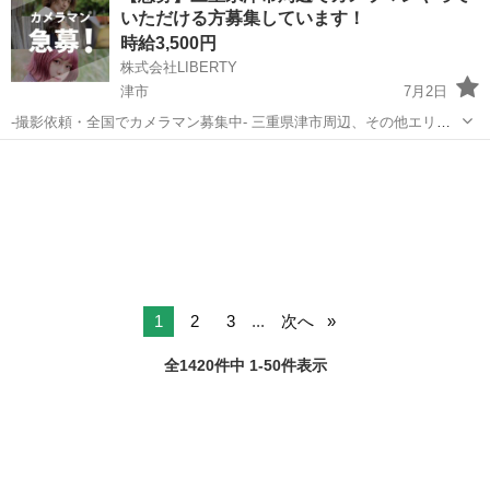
いただける方募集しています！
が行うため...
時給3,500円
株式会社LIBERTY
津市
7月2日
-撮影依頼・全国でカメラマン募集中- 三重県津市周辺、その他エリア
も相談可能 弊社では主にマッチングアプリのプロフィール写真や、婚
三重
津市
その他
カメラマン
活やビジネス用の写真撮影を行っております。 全国で撮影をしてお
り、都合の良いエリ...
1
2
3
...
次へ
全1420件中 1-50件表示