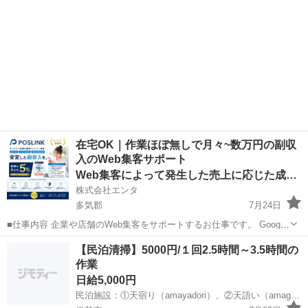
在宅OK｜作業ほぼ無しで月々~数万円の副収
入のWeb集客サポート
Web集客によって発生した売上に応じた成果報酬
株式会社エンタ
多気郡
7月24日
■仕事内容 企業や店舗のWeb集客をサポートするお仕事です。 Google
を活用した「Web上の店舗情報」の登録・初期設定を行っていただき
三重
多気郡
その他
Web
【民泊清掃】5000円/１回2.5時間～3.5時間の
ます。 日々の集客運用や問い合わせ対応、顧客対応はすべて運営本部
作業
が行うため...
日給5,000円
民泊施設：①天宿り（amayadori）、②天語い（amagoi）