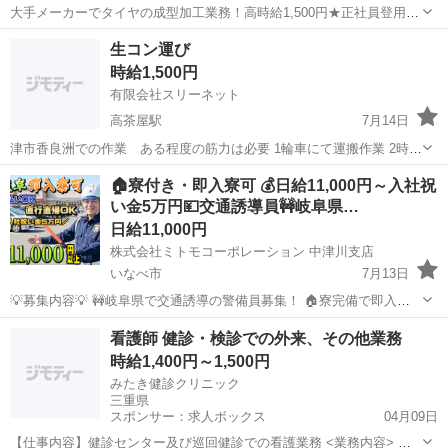
大手メーカーでタイヤの成型加工業務！高時給1,500円★正社員登用制
度あり！ワンルーム寮完備！マイカー通勤OK！無料駐車場あり！《三
三重
伊勢市
山田上口駅
その他
生コン運び
重県伊勢市》 人気の工場のお仕事 ◇タイヤの製造◇ トラック・バ
時給1,500円
ス・RV車用を中心とした...
有限会社スリーネット
高茶屋駅
7月14日
津市香良洲での作業 ある程度の筋力は必要 1輪車にて運搬作業 2時間
ほどで終わります
三重
津市
高茶屋駅
その他
🏠寮付き・即入寮可 💰日給11,000円～入社祝
い金5万円💴交通誘導員🚧岐阜県…
日給11,000円
株式会社ミトモコーポレーション 中津川支店
いなべ市
7月13日
💡募集内容💡 🚧岐阜県で交通誘導の警備員募集！ 🏠寮完備で即入寮
OK。 🔰未経験でも安心の研修体制。 👫男女歓迎＆カップル応募も大
三重
いなべ市
その他
時給
看護師 健診・検診での外来、その他業務
歓迎。 ✨安心して働ける環境で新生活をスタートしませんか？ 💴【日
時給1,400円～1,500円
給】 ✅日...
みたき健診クリニック
三重県
スポンサー：求人ボックス
04月09日
【仕事内容】健診センター及び巡回健診での看護業務 <業務内容> 血