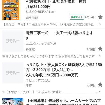
≪月収36万円・正社員≫検査・検品
「ずっと寮費無料」でご用意 ...
月給251,000円
株式会社BREXA Next
4月24日
提携サイト
麻生田駅
【最短当日内定】1年目想定年収～466万円★送迎付きの寮完備＆赴任
旅費会社負担！1食200円～の格安食堂利用可◎土日休み＆年間休日
三重
いなべ市
麻生田駅
その他
電気工事一式 大工一式相談のります
122日でプライベート充実♪ボデーや組立など自動車の製造業務！《三
0
重県いなべ市》 人気の工場...
エムズショップ便利屋
松阪駅
7月6日
観覧頂きましてありがとうございます こちら便利屋をしております お
困り事、急ぎ事がありましたら、 相談に乗らせて頂きますので お気軽
三重
松阪市
松阪駅
その他
電気工事士
＜N２以上・技人国OK＞🏨報酬2人で年1,150
に問い合わせ下さい。 ◎軽作業、 ◎急ぎの配達、 ◎草刈り、 ...
万～3,800万可【2人1組で…
2人で年収1150万円～3800万円
ネビュラ株式会社
津市
7月6日
✨【まずはここだけ！】この求人の3大魅力 ---------------------------------------
----- 【1】圧倒的な貯蓄力！4年間で2人の報酬は4,750万円以上！独
三重
津市
その他
夜間
【全国募集】未経験からホームサービスのプ
立・起業資金がガッツリ貯...