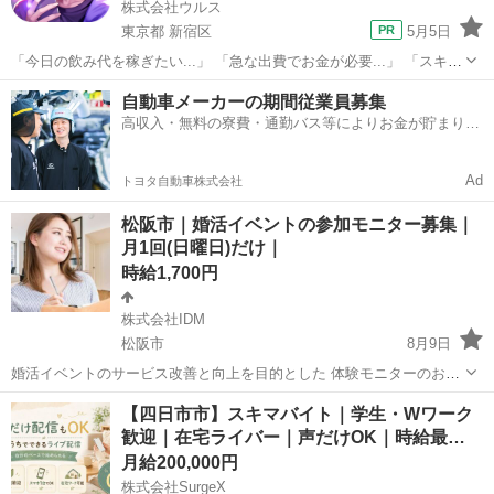
株式会社ウルス
東京都 新宿区
5月5日
「今日の飲み代を稼ぎたい...」 「急な出費でお金が必要...」 「スキマ
時間をお金に変えたい...」 そんな方にオススメな募集です！！ ■■■報
東京
新宿区
その他
スキマ時間
自動車メーカーの期間従業員募集
酬はすぐ受け取りOK！■■■ ✔ 決まった勤務時間なし！...
高収入・無料の寮費・通勤バス等によりお金が貯まりや
すい環境
Ad
トヨタ自動車株式会社
松阪市｜婚活イベントの参加モニター募集｜
月1回(日曜日)だけ｜
時給1,700円
株式会社IDM
松阪市
8月9日
婚活イベントのサービス改善と向上を目的とした 体験モニターのお仕
事です。 実際にイベントへご参加いただき、 イベント終了後に簡単な
三重
松阪市
その他
アンケート
【四日市市】スキマバイト｜学生・Wワーク
アンケートへご回答いただきます。 主に公共施設で日中に開催される
歓迎｜在宅ライバー｜声だけOK｜時給最…
健全なイベントです...
月給200,000円
株式会社SurgeX