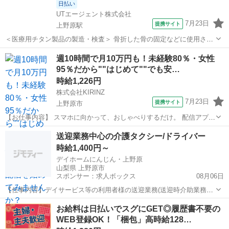
日払い
UTエージェント株式会社
7月23日
提携サイト
上野原駅
＜医療用チタン製品の製造・検査＞ 骨折した骨の固定などに使用され
る、チタンなどの金属製の 整形外科用インプラント製品（骨接合材）
山梨
上野原市
上野原駅
工場
週10時間で月10万円も！未経験80％・女性
を製造しています。 ＜具体的には…＞ ◆設備へのセット作業 ◆オペ
95％だから""はじめて""でも安…
レーター作業 ◆完成品の検...
時給1,226円
株式会社KIRINZ
7月23日
提携サイト
上野原市
【お仕事内容】 スマホに向かって、おしゃべりするだけ。 配信アプリ
（17LIVE／Pococha／IRIAM など）でライブ配信するお仕事です。
山梨
上野原市
イベントスタッフ
送迎業務中心の介護タクシー/ドライバー
——————————— 配信内容はぜんぶ自由
時給1,400円～
——————————— ・今日...
デイホームにんじん・上野原
山梨県 上野原市
スポンサー：求人ボックス
08月06日
【仕事内容】デイサービス等の利用者様の送迎業務(送迎時介助業務あ
り) ワゴン車(ハイエース・キャラバン)または普通自動車を運転してい
アルバイト・パート
お給料は日払いでスグにGET◎履歴書不要の
ただきます 雇用期間の定めあり:6ヶ月(原則更新) 異動・転勤・勤務時
WEB登録OK！「梱包」高時給128…
間変更あり(但し、年1回の職...