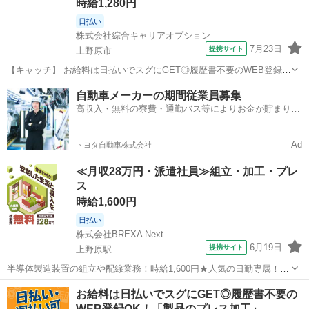
時給1,280円
日払い
株式会社綜合キャリアオプション
7月23日
提携サイト
上野原市
【キャッチ】 お給料は日払いでスグにGET◎履歴書不要のWEB登録
OK！「梱包」高時給1280円！上野原周辺！20代～40代のスタッフが
山梨
上野原市
仕分け
自動車メーカーの期間従業員募集
多数活躍中★ 【コメント】 ＼大手人材派遣会社で働きませんか♪／
高収入・無料の寮費・通勤バス等によりお金が貯まりや
「新しい職場は不安...
すい環境
Ad
トヨタ自動車株式会社
≪月収28万円・派遣社員≫組立・加工・プレ
ス
時給1,600円
日払い
株式会社BREXA Next
6月19日
提携サイト
上野原駅
半導体製造装置の組立や配線業務！時給1,600円★人気の日勤専属！ク
リーンルーム内作業◎20代・30代の男性活躍中！作業着無償貸与！嬉
山梨
上野原市
上野原駅
その他
お給料は日払いでスグにGET◎履歴書不要の
しい日払い制度あり◎《山梨県上野原市》 人気の工場のお仕事 ◇半導
WEB登録OK！「製品のプレス加工」…