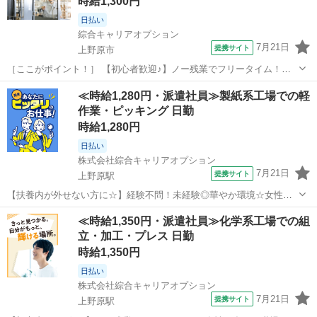
時給1,300円
日払い
綜合キャリアオプション
7月21日
提携サイト
上野原市
［ここがポイント！］ 【初心者歓迎♪】ノー残業でフリータイム！女
性が多めの職場♪ ［お仕事内容］ 【業務内容詳細】 定時で帰ろう！
山梨
上野原市
工場
≪時給1,280円・派遣社員≫製紙系工場での軽
プライベートの時間確保！ フィルム製造の関するプレス機オペレータ
作業・ピッキング 日勤
ー 【取扱製品情報】フィル...
時給1,280円
日払い
株式会社綜合キャリアオプション
7月21日
提携サイト
上野原駅
【扶養内が外せない方に☆】経験不問！未経験◎華やか環境☆女性も
活躍中♪ 梱包・出荷・仕分けなど 【業務内容詳細】 空調完備で働きや
山梨
上野原市
上野原駅
その他
≪時給1,350円・派遣社員≫化学系工場での組
すい環境！刷版業務全般 ・オンデマンド印刷(オペレーター業務)・断
立・加工・プレス 日勤
裁(オペレーター業務)・...
時給1,350円
日払い
株式会社綜合キャリアオプション
7月21日
提携サイト
上野原駅