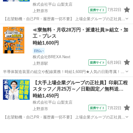
株式会社平山 山梨支店
7月22日
提携サイト
上野原市
【志望動機・自己PR・履歴書一切不要】 上場企業グループの正社員
(無期派遣)のお仕事になりますが、 かしこまった面接は一切ございま
山梨
上野原市
仕分け
≪寮無料・月収28万円・派遣社員≫組立・加
せん。 ご自身の希望とする働き方や、今後のキャリアプランをお聞か
工・プレス
せください。 #Web選考結...
時給1,600円
日払い
株式会社BREXA Next
6月19日
提携サイト
上野原駅
半導体製造装置の組立や配線業務！時給1,600円★人気の日勤専属！ク
リーンルーム内作業◎20代・30代の男性活躍中！作業着無償貸与！嬉
山梨
上野原市
上野原駅
その他
【大手上場企業グループの正社員】印刷工程
しい日払い制度あり◎《山梨県上野原市》 人気の工場のお仕事 ◇半導
スタッフ／月25万～／日勤固定／無料送…
体製造装置の組立や配線...
時給1,450円
株式会社平山 山梨支店
7月22日
提携サイト
上野原市
【志望動機・自己PR・履歴書一切不要】 上場企業グループの正社員
(無期派遣)のお仕事になりますが、 かしこまった面接は一切ございま
山梨
上野原市
工場
せん。 ご自身の希望とする働き方や、今後のキャリアプランをお聞か