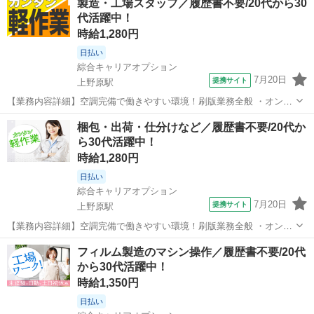
製造・工場スタッフ／履歴書不要/20代から30
イカー通勤OK＆送迎あり《山梨県上野原市》 人気の工場のお仕事 ◇
代活躍中！
半導体製造用薬品の製造業務◇ ...
時給1,280円
日払い
綜合キャリアオプション
7月20日
提携サイト
上野原駅
【業務内容詳細】空調完備で働きやすい環境！刷版業務全般 ・オンデ
マンド印刷(オペレーター業務)・断裁(オペレーター業務)・加工(オペレ
山梨
上野原市
上野原駅
仕分け
梱包・出荷・仕分けなど／履歴書不要/20代か
ーター業務)・梱包・発送(手作業・ものによって重量物あり)・それら
ら30代活躍中！
に付随する業務 【取扱製...
時給1,280円
日払い
綜合キャリアオプション
7月20日
提携サイト
上野原駅
【業務内容詳細】空調完備で働きやすい環境！刷版業務全般 ・オンデ
マンド印刷(オペレーター業務)・断裁(オペレーター業務)・加工(オペレ
山梨
上野原市
上野原駅
仕分け
フィルム製造のマシン操作／履歴書不要/20代
ーター業務)・梱包・発送(手作業・ものによって重量物あり)・それら
から30代活躍中！
に付随する業務 【取扱製...
時給1,350円
日払い