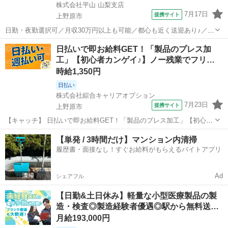
株式会社平山 山梨支店
7月17日
提携サイト
上野原市
日勤・夜勤選択可／月収30万円以上も可能／都心も近く送迎あり♪／印
刷物の製造業務 今回のお仕事はこちら チラシや冊子を印刷する企業で
山梨
上野原市
その他
日払いで即お給料GET！「製品のプレス加
の 印刷工程のお仕事です！！ 印刷機にセットして印刷を行うオペレー
工」【初心者カンゲイ♪】ノー残業でフリ…
ション業務 ①紙のラ...
時給1,350円
日払い
株式会社綜合キャリアオプション
7月23日
提携サイト
上野原市
【キャッチ】 日払いで即お給料GET！「製品のプレス加工」【初心者
カンゲイ♪】ノー残業でフリータイム！女性が多めの職場♪高時給1350
山梨
上野原市
工場
【単発 / 3時間だけ】マンション内清掃
円！ 【コメント】 製造のお仕事をお探しにおススメ♪ 「未経験でも出
履歴書・面接なし！すぐお給料がもらえるバイトアプリ
来る仕事ないかな・...
Ad
シェアフル
【日勤&土日休み】軽量な小型医療製品の製
造・検査◎製造経験者優遇◎駅から無料送…
月給193,000円