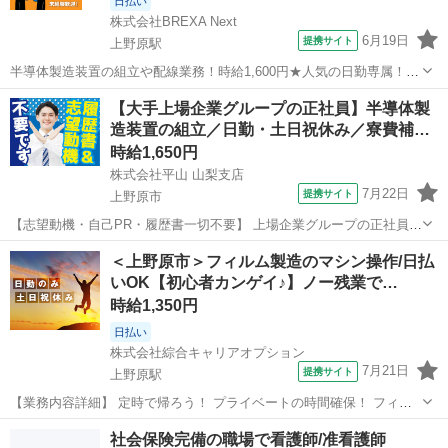
日払い
株式会社BREXA Next
6月19日
提携サイト
上野原駅
半導体製造装置の組立や配線業務！時給1,600円★人気の日勤専属！ク
リーンルーム内作業◎20代・30代の男性活躍中！作業着無償貸与！嬉
山梨
上野原市
上野原駅
その他
【大手上場企業グループの正社員】半導体製
しい日払い制度あり◎《山梨県上野原市》 人気の工場のお仕事 ◇半導
造装置の組立／日勤・土日祝休み／寮費補…
体製造装置の組立や配線...
時給1,650円
株式会社平山 山梨支店
7月22日
提携サイト
上野原市
【志望動機・自己PR・履歴書一切不要】 上場企業グループの正社員
(無期派遣)のお仕事になりますが、 かしこまった面接は一切ございま
山梨
上野原市
工場
＜上野原市＞フィルム製造のマシン操作/日払
せん。 ご自身の希望とする働き方や、今後のキャリアプランをお聞か
いOK【初心者カンゲイ♪】ノー残業で…
せください。 #Web選考結...
時給1,350円
日払い
株式会社綜合キャリアオプション
7月21日
提携サイト
上野原駅
【業務内容詳細】 定時で帰ろう！ プライベートの時間確保！ フィル
ム製造の関するプレス機オペレーター【取扱製品情報】フィルム 。＋
山梨
上野原市
上野原駅
工場
社会保険完備の職場で看護師/准看護師
お仕事探しはコンシェルスタッフにおまかせ＋。 あなたのお仕事探し