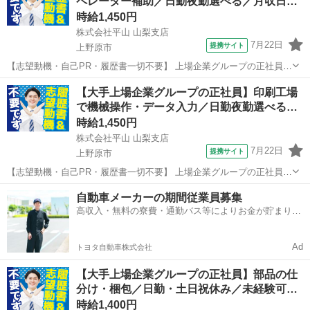
ペレーター補助／日勤夜勤選べる／月収日…
んか？シフト勤務で土日の出勤あり。...
時給1,450円
株式会社平山 山梨支店
7月22日
提携サイト
上野原市
【志望動機・自己PR・履歴書一切不要】 上場企業グループの正社員
(無期派遣)のお仕事になりますが、 かしこまった面接は一切ございま
山梨
上野原市
工場
【大手上場企業グループの正社員】印刷工場
せん。 ご自身の希望とする働き方や、今後のキャリアプランをお聞か
で機械操作・データ入力／日勤夜勤選べる…
せください。 #Web選考結...
時給1,450円
株式会社平山 山梨支店
7月22日
提携サイト
上野原市
【志望動機・自己PR・履歴書一切不要】 上場企業グループの正社員
(無期派遣)のお仕事になりますが、 かしこまった面接は一切ございま
山梨
上野原市
工場
自動車メーカーの期間従業員募集
せん。 ご自身の希望とする働き方や、今後のキャリアプランをお聞か
高収入・無料の寮費・通勤バス等によりお金が貯まりや
せください。 #Web選考結...
すい環境
Ad
トヨタ自動車株式会社
【大手上場企業グループの正社員】部品の仕
分け・梱包／日勤・土日祝休み／未経験可…
時給1,400円