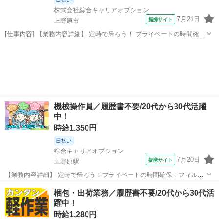
株式会社綜合キャリアオプション
7月21日
提携サイト
上野原市
[仕事内容] 【業務内容詳細】 定時で帰ろう！ プライベートの時間確
保！ フィルム製造の関するプレス機オペレーター【取扱製品情報】フ
山梨
上野原市
工場
ィルム 。＋お仕事探しはコンシェルスタッフにおまかせ＋。 あなたの
お仕事探しをしっかりサ...
機械操作員／履歴書不要/20代から30代活躍
中！
時給1,350円
日払い
綜合キャリアオプション
7月20日
提携サイト
上野原駅
【業務内容詳細】 定時で帰ろう！プライベートの時間確保！フィルム
製造の関するプレス機オペレーター【取扱製品情報】フィルム ■お仕
山梨
上野原市
上野原駅
工場
梱包・出荷業務／履歴書不要/20代から30代活
事PR ≪定時で帰ろう≫ 自分の時間をしっかり確保できる、 残業基本
躍中！
ナシのお仕事♪ ≪女性も活...
時給1,280円