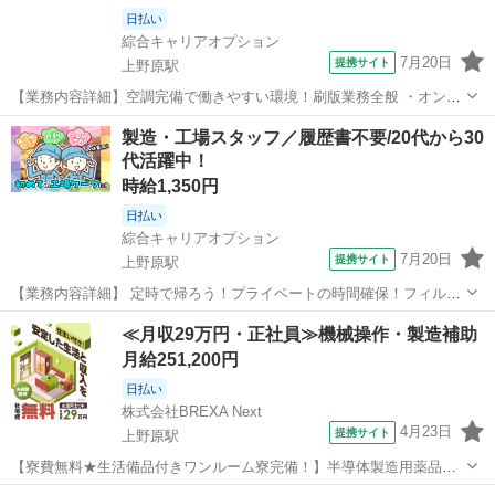
日払い
綜合キャリアオプション
7月20日
提携サイト
上野原駅
【業務内容詳細】空調完備で働きやすい環境！刷版業務全般 ・オンデ
マンド印刷(オペレーター業務)・断裁(オペレーター業務)・加工(オペレ
山梨
上野原市
上野原駅
仕分け
製造・工場スタッフ／履歴書不要/20代から30
ーター業務)・梱包・発送(手作業・ものによって重量物あり)・それら
代活躍中！
に付随する業務 【取扱製...
時給1,350円
日払い
綜合キャリアオプション
7月20日
提携サイト
上野原駅
【業務内容詳細】 定時で帰ろう！プライベートの時間確保！フィルム
製造の関するプレス機オペレーター【取扱製品情報】フィルム ■お仕
山梨
上野原市
上野原駅
工場
≪月収29万円・正社員≫機械操作・製造補助
事PR ≪定時で帰ろう≫ 自分の時間をしっかり確保できる、 残業基本
月給251,200円
ナシのお仕事♪ ≪女性も活...
日払い
株式会社BREXA Next
4月23日
提携サイト
上野原駅
【寮費無料★生活備品付きワンルーム寮完備！】半導体製造用薬品の
製造業務！年に2回の業績賞与あり！赴任旅費会社負担！昇給あり★マ