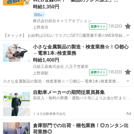
体製造装置の組立や配線...
時給1,350円
日払い
株式会社綜合キャリアオプション
7月22日
提携サイト
上野原市
【キャッチ】 お給料は日払いでスグにGET◎履歴書不要のWEB登録
OK！「製品のプレス加工」高時給1350円！上野原周辺！20代～40代
山梨
上野原市
工場
小さな金属製品の製造・検査業務☆！◎都心
のスタッフが多数活躍中★ 【コメント】 弊社なら事前の職場見学が多
⇔電車1本♪検査業務
数！お仕事安心スター...
時給1,400円
日総工産株式会社 八王子営業所
7月22日
提携サイト
上野原駅
小さな金属製品の製造・検査業務☆！◎都心⇔電車1本♪検査業務
Point1★寮費無料！ Point2☆空調完備できれいな職場 Point3★重量物
山梨
上野原市
上野原駅
工場
自動車メーカーの期間従業員募集
はありません Point4☆20代から40代まで幅広い年代のスタッフ活躍中
高収入・無料の寮費・通勤バス等によりお金が貯まりや
...
すい環境
Ad
トヨタ自動車株式会社
倉庫部門での出荷・梱包業務！◎カンタン出
荷業務◎