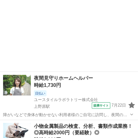
マイカー通勤可 Point4☆最寄り駅からバス送迎あり Point5★プラ...
夜間見守りホームヘルパー
時給1,730円
日払い
ユースタイルラボラトリー株式会社
7月22日
提携サイト
上野原駅
障がいなどで身体が動かせない利用者様のご自宅に訪問し、夜間のケ
アを行う重度訪問介護のお仕事です。 ※1対1で誠実に向き合える方を
山梨
上野原市
上野原駅
介護
小物金属製品の検査、分析、書類作成業務！
募集 【仕事内容】 寝返りをうたせて上げたり、たんの吸引などを行
◎高時給2000円（要経験）◎
う、利用者様の就寝中のケアを行...