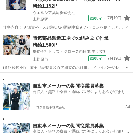
時給1,152円
ウエルシア薬局株式会社
7月19日
提携サイト
上野原駅
仕事内容： ★無資格・未経験OKの調剤事務★ パソコンを使うことが
多いので、基本的なPC操作がわかる方や 普段からPCを使い慣れてい
山梨
上野原市
上野原駅
ドラックストア
電気部品製造工場での組み立て作業
る方なら大歓迎！ ウエルシア薬局でお仕事しませんか？ お得な従業員
時給1,500円
割引もありますよ♪ 【...
株式会社トラストグロース西日本 中部支社
7月19日
提携サイト
上野原市
(資格経験不問) 電子部品製造装置の組立のお仕事。 ドライバーやレン
チなどの工具を使用して部品を取り付けして頂きます。 未経験OKな
山梨
上野原市
工場
簡単なお仕事です。 寮を希望の方は寮もございますので、お気軽にご
相談下さい。 マイカー...
自動車メーカーの期間従業員募集
高収入・無料の寮費・通勤バス等によりお金が貯まりや
すい環境
Ad
トヨタ自動車株式会社
自動車メーカーの期間従業員募集
高収入・無料の寮費・通勤バス等によりお金が貯まりや