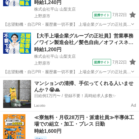
時給1,240円
株式会社平山 山梨支店
7月22日
提携サイト
上野原市
【志望動機・自己PR・履歴書一切不要】 上場企業グループの正社員
(無期派遣)のお仕事になりますが、 かしこまった面接は一切ございま
山梨
上野原市
工場
【大手上場企業グループの正社員】営業事務
せん。 ご自身の希望とする働き方や、今後のキャリアプランをお聞か
／ワイン製造会社／髪色自由／オフィスネ…
せください。 #Web選考結...
時給1,200円
株式会社平山 山梨支店
7月22日
提携サイト
上野原市
【志望動機・自己PR・履歴書一切不要】 上場企業グループの正社員
(無期派遣)のお仕事になりますが、 かしこまった面接は一切ございま
山梨
上野原市
工場
マンションの清掃、手伝ってくれる人いませ
せん。 ご自身の希望とする働き方や、今後のキャリアプランをお聞か
んか？😭🙏
せください。 #Web選考結...
日給例1万円〜 / 登録不要！高時給求人多数✨
Ad
Lacotto
≪寮無料・月収28万円・派遣社員≫半導体工
場での組立・加工・プレス 日勤
時給1,600円