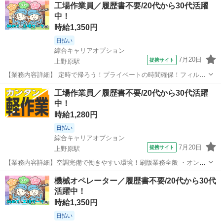
山梨
上野原市
上野原駅
その他
工場作業員／履歴書不要/20代から30代活躍
イカー通勤OK＆送迎あり《山梨県上野原市》 人気の工場のお仕事 ◇
中！
半導体製造用薬品の製造業務◇ ...
時給1,350円
日払い
綜合キャリアオプション
7月20日
提携サイト
上野原駅
【業務内容詳細】 定時で帰ろう！プライベートの時間確保！フィルム
製造の関するプレス機オペレーター【取扱製品情報】フィルム ■お仕
山梨
上野原市
上野原駅
工場
工場作業員／履歴書不要/20代から30代活躍
事PR ≪定時で帰ろう≫ 自分の時間をしっかり確保できる、 残業基本
中！
ナシのお仕事♪ ≪女性も活...
時給1,280円
日払い
綜合キャリアオプション
7月20日
提携サイト
上野原駅
【業務内容詳細】空調完備で働きやすい環境！刷版業務全般 ・オンデ
マンド印刷(オペレーター業務)・断裁(オペレーター業務)・加工(オペレ
山梨
上野原市
上野原駅
仕分け
機械オペレーター／履歴書不要/20代から30代
ーター業務)・梱包・発送(手作業・ものによって重量物あり)・それら
活躍中！
に付随する業務 【取扱製...
時給1,350円
日払い