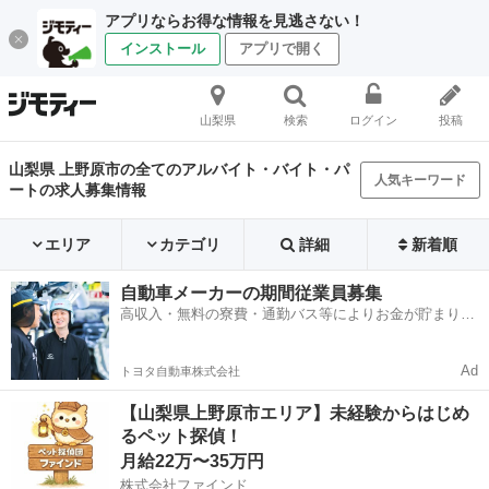
アプリならお得な情報を見逃さない！
インストール
アプリで開く
山梨県
検索
ログイン
投稿
山梨県 上野原市の全てのアルバイト・バイト・パ
人気キーワード
ートの求人募集情報
エリア
カテゴリ
詳細
新着順
自動車メーカーの期間従業員募集
高収入・無料の寮費・通勤バス等によりお金が貯まりや
すい環境
Ad
トヨタ自動車株式会社
【山梨県上野原市エリア】未経験からはじめ
るペット探偵！
月給22万〜35万円
株式会社ファインド