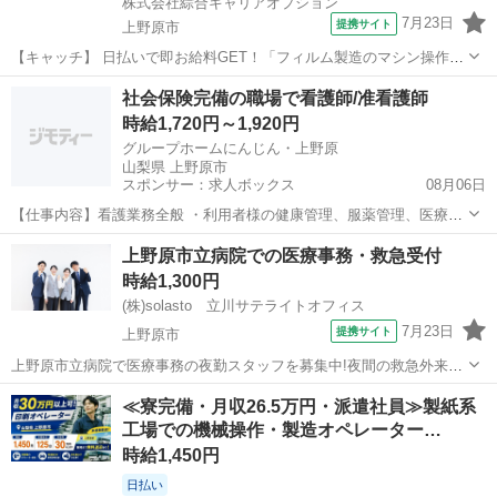
株式会社綜合キャリアオプション
7月23日
提携サイト
上野原市
【キャッチ】 日払いで即お給料GET！「フィルム製造のマシン操作」
【初心者カンゲイ♪】ノー残業でフリータイム!女性が多めの職場♪高時
山梨
上野原市
工場
社会保険完備の職場で看護師/准看護師
給1350円！ 【コメント】 ＼大手人材派遣会社で働きませんか♪／ 「新
時給1,720円～1,920円
しい職場は不安・...
グループホームにんじん・上野原
山梨県 上野原市
スポンサー：求人ボックス
08月06日
【仕事内容】看護業務全般 ・利用者様の健康管理、服薬管理、医療処
置など 雇用期間の定めあり:6ヶ月(原則更新) 異動・転勤・勤務時間変
アルバイト・パート
上野原市立病院での医療事務・救急受付
更あり(但し、年1回の職員意向調査を行い、概ね希望に沿った人事を
時給1,300円
行っています。) 雇用契約書(雇...
(株)solasto 立川サテライトオフィス
7月23日
提携サイト
上野原市
上野原市立病院で医療事務の夜勤スタッフを募集中!夜間の救急外来に
て、患者様の対応などを行うお仕事です。 【週1回～OK!高日給で効率
山梨
上野原市
データ入力
≪寮完備・月収26.5万円・派遣社員≫製紙系
よく稼げる】 1夜勤2万150円!月4回(週1回)の勤務で月々8万600円の安
工場での機械操作・製造オペレーター…
定収入が得ら...
時給1,450円
日払い