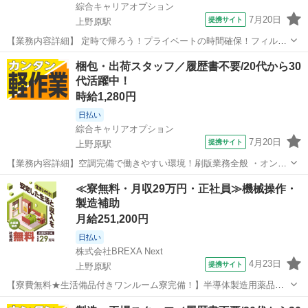
綜合キャリアオプション
7月20日
提携サイト
上野原駅
【業務内容詳細】 定時で帰ろう！プライベートの時間確保！フィルム
製造の関するプレス機オペレーター【取扱製品情報】フィルム ■お仕
山梨
上野原市
上野原駅
工場
梱包・出荷スタッフ／履歴書不要/20代から30
事PR ≪定時で帰ろう≫ 自分の時間をしっかり確保できる、 残業基本
代活躍中！
ナシのお仕事♪ ≪女性も活...
時給1,280円
日払い
綜合キャリアオプション
7月20日
提携サイト
上野原駅
【業務内容詳細】空調完備で働きやすい環境！刷版業務全般 ・オンデ
マンド印刷(オペレーター業務)・断裁(オペレーター業務)・加工(オペレ
山梨
上野原市
上野原駅
仕分け
≪寮無料・月収29万円・正社員≫機械操作・
ーター業務)・梱包・発送(手作業・ものによって重量物あり)・それら
製造補助
に付随する業務 【取扱製...
月給251,200円
日払い
株式会社BREXA Next
4月23日
提携サイト
上野原駅
【寮費無料★生活備品付きワンルーム寮完備！】半導体製造用薬品の
製造業務！年に2回の業績賞与あり！赴任旅費会社負担！昇給あり★マ
山梨
上野原市
上野原駅
その他