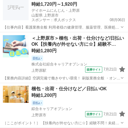
時給1,720円～1,920円
をしっかりサポート！ たと...
デイホームにんじん・上野原
山梨県 上野原市
スポンサー：求人ボックス
08月06日
【仕事内容】看護業務全般 利用者様の健康管理、服薬管理、医療処置
など 雇用期間の定めあり:6ヶ月(原則更新) 異動・転勤・勤務時間変更
アルバイト・パート
＜上野原市＞梱包・出荷・仕分けなど/日払い
あり(但し、年1回の職員意向調査を行い、概ね希望に沿った人事を行
OK【扶養内が外せない方に☆】経験不…
っています。) 雇用契約書(雇い...
時給1,280円
日払い
株式会社綜合キャリアオプション
7月21日
提携サイト
上野原駅
【業務内容詳細】空調完備で働きやすい環境！ 刷版業務全般 ・オンデ
マンド印刷(オペレーター業務)・断裁(オペレーター業務)・加工(オペレ
山梨
上野原市
上野原駅
仕分け
梱包・出荷・仕分けなど／日払いOK
ーター業務)・梱包・発送(手作業・ものによって重量物あり)・それら
時給1,200円
に付随する業務 【取扱...
日払い
綜合キャリアオプション
7月21日
提携サイト
上野原市
［ここがポイント！］ 【扶養内が外せない方に☆】経験不問！未経験