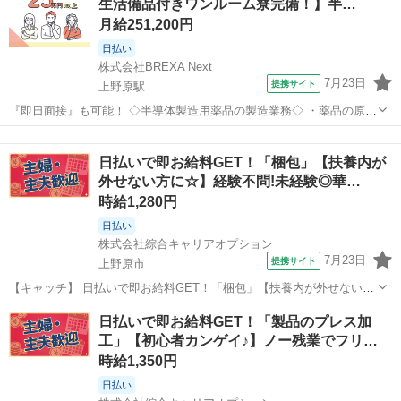
生活備品付きワンルーム寮完備！】半…
いただきます。...
月給251,200円
日払い
株式会社BREXA Next
7月23日
提携サイト
上野原駅
『即日面接』も可能！ ◇半導体製造用薬品の製造業務◇ ・薬品の原材
料機械に投入 ・出来た製品を倉庫に戻す ※運搬や材料投入時に10キロ
山梨
上野原市
上野原駅
工場
～20キロの運搬が一部入る ★空調完備なので1年中快適に作業できま
日払いで即お給料GET！「梱包」【扶養内が
す！ ※試用期間...
外せない方に☆】経験不問!未経験◎華…
時給1,280円
日払い
株式会社綜合キャリアオプション
7月23日
提携サイト
上野原市
【キャッチ】 日払いで即お給料GET！「梱包」【扶養内が外せない方
に☆】経験不問!未経験◎華やか環境☆女性も活躍中♪高時給1280円！
山梨
上野原市
仕分け
日払いで即お給料GET！「製品のプレス加
【コメント】 製造のお仕事が豊富★未経験で働いてみたい方も大歓
工」【初心者カンゲイ♪】ノー残業でフリ…
迎！ 「未経験だけど興...
時給1,350円
日払い