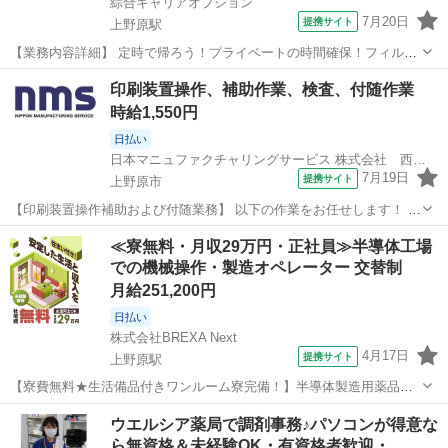
綜合キャリアオプション
7月20日
提携サイト
上野原駅
【業務内容詳細】 定時で帰ろう！プライベートの時間確保！フィルム
製造の関するプレス機オペレーター【取扱製品情報】フィルム ■お仕
山梨
上野原市
上野原駅
工場
印刷装置操作、補助作業、検査、付随作業
事PR ≪定時で帰ろう≫ 自分の時間をしっかり確保できる、 残業基本
時給1,550円
ナシのお仕事♪ ≪女性も活...
日払い
日本マニュファクチャリングサービス 株式会社 西東京支店
7月19日
提携サイト
上野原市
【印刷装置操作補助および付随業務】 以下の作業をお任せします！ ・
印刷装置にて印刷するための準備や操作 ・仕上がりの確認などの補助
山梨
上野原市
仕分け
≪寮無料・月収29万円・正社員≫半導体工場
作業および製品検査などの付随作業 ＼未経験スタートの先輩が多く活
での機械操作・製造オペレーター 交替制
躍中／ 入社時にしっかり研...
月給251,200円
日払い
株式会社BREXA Next
4月17日
提携サイト
上野原駅
【寮費無料★生活備品付きワンルーム寮完備！】半導体製造用薬品の
製造業務！年に2回の業績賞与あり！赴任旅費会社負担！昇給あり★マ
山梨
上野原市
上野原駅
その他
ウエルシア薬局で調剤事務♪パソコンが得意な
イカー通勤OK＆送迎あり《山梨県上野原市》 人気の工場のお仕事 ◇
ら無資格＆未経験OK・有資格者歓迎・…
半導体製造用薬品の製造業務◇ ...