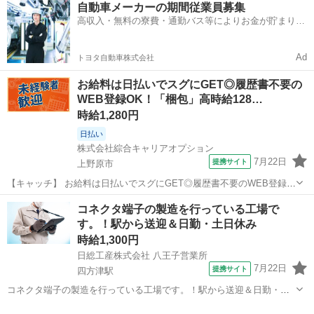
自動車メーカーの期間従業員募集
しい日払い制度あり◎《山梨県上野原市》 人気の工場のお仕事 ◇半導
高収入・無料の寮費・通勤バス等によりお金が貯まりや
体製造装置の組立や配線...
すい環境
Ad
トヨタ自動車株式会社
お給料は日払いでスグにGET◎履歴書不要の
WEB登録OK！「梱包」高時給128…
時給1,280円
日払い
株式会社綜合キャリアオプション
7月22日
提携サイト
上野原市
【キャッチ】 お給料は日払いでスグにGET◎履歴書不要のWEB登録
OK！「梱包」高時給1280円！上野原周辺！20代～40代のスタッフが
山梨
上野原市
仕分け
コネクタ端子の製造を行っている工場で
多数活躍中★ 【コメント】 製造のお仕事をお探しにおススメ♪ 「未経
す。！駅から送迎＆日勤・土日休み
験でも出来る仕事...
時給1,300円
日総工産株式会社 八王子営業所
7月22日
提携サイト
四方津駅
コネクタ端子の製造を行っている工場です。！駅から送迎＆日勤・土
日休み Point1★働きやすい日勤 Point2☆福利厚生施設が充実 Point3★
山梨
上野原市
四方津駅
工場