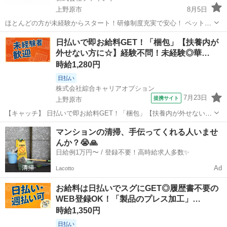
上野原市
8月5日
ほとんどの方が未経験からスタート！研修制度充実で安心！ ペットと
飼い主さんの「再会」を創り出す、やりがいのあるお仕事です！ 私た
山梨
上野原市
その他
スタッフ
日払いで即お給料GET！「梱包」【扶養内が
ちのビジョン：技術力と飼い主さんへの寄り添いで、日本一の迷子ペ
外せない方に☆】経験不問！未経験◎華…
ット探しサービスを創る！ ...
時給1,280円
日払い
株式会社綜合キャリアオプション
7月23日
提携サイト
上野原市
【キャッチ】 日払いで即お給料GET！「梱包」【扶養内が外せない方
に☆】経験不問！未経験◎華やか環境☆女性も活躍中♪高時給1280円！
山梨
上野原市
仕分け
マンションの清掃、手伝ってくれる人いませ
【コメント】 製造のお仕事をお探しの方必見！ 「経験ないけど大丈夫
んか？😭🙏
かな・・・」 「派...
日給例1万円〜 / 登録不要！高時給求人多数✨
Ad
Lacotto
お給料は日払いでスグにGET◎履歴書不要の
WEB登録OK！「製品のプレス加工」…
時給1,350円
日払い