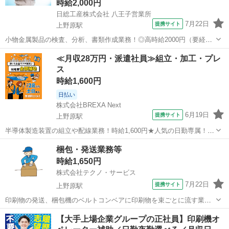
時給2,000円
日総工産株式会社 八王子営業所
7月22日
提携サイト
上野原駅
小物金属製品の検査、分析、書類作成業務！◎高時給2000円（要経
験）◎ Point1★検査・書類作成のお仕事 Point2☆20代から30代まで幅
山梨
上野原市
上野原駅
工場
≪月収28万円・派遣社員≫組立・加工・プレ
広い年代のスタッフ活躍中 Point3★重量物はありません Point4☆ガ...
ス
時給1,600円
日払い
株式会社BREXA Next
6月19日
提携サイト
上野原駅
半導体製造装置の組立や配線業務！時給1,600円★人気の日勤専属！ク
リーンルーム内作業◎20代・30代の男性活躍中！作業着無償貸与！嬉
山梨
上野原市
上野原駅
その他
梱包・発送業務等
しい日払い制度あり◎《山梨県上野原市》 人気の工場のお仕事 ◇半導
時給1,650円
体製造装置の組立や配線...
株式会社テクノ・サービス
7月22日
提携サイト
上野原駅
印刷物の発送、梱包機のベルトコンベアに印刷物を束ごとに流す業
務、ビニール梱包されたパンフレットを受け取る作業等をお願いしま
山梨
上野原市
上野原駅
仕分け
【大手上場企業グループの正社員】印刷機オ
す。(派遣) 長期就業可能です♪経験ゼロでもOK！まずはやってみませ