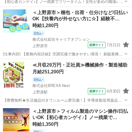
【初心者カンゲイ♪】ノー残業でフリータイム！女性が多めの職場♪ フ
ィルム製造のマシン操作 【業務内容詳細】 定時で帰ろう！プライベー
山梨
上野原市
上野原駅
その他
＜上野原市＞梱包・出荷・仕分けなど/日払い
トの時間確保！フィルム製造の関するプレス機オペレーター 【取扱製
OK【扶養内が外せない方に☆】経験不…
品情報】 フィルム ...
時給1,280円
日払い
株式会社綜合キャリアオプション
7月21日
提携サイト
上野原市
[仕事内容] 【業務内容詳細】空調完備で働きやすい環境！ 刷版業務全
般 ・オンデマンド印刷(オペレーター業務)・断裁(オペレーター業務)・
山梨
上野原市
仕分け
≪月収29万円・正社員≫機械操作・製造補助
加工(オペレーター業務)・梱包・発送(手作業・ものによって重量物あ
月給251,200円
り)・それらに付随す...
日払い
株式会社BREXA Next
4月30日
提携サイト
上野原駅
【寮費無料★生活備品付きワンルーム寮完備！】半導体製造用薬品の
製造業務！年に2回の業績賞与あり！赴任旅費会社負担！昇給あり★マ
山梨
上野原市
上野原駅
その他
＜上野原市＞フィルム製造のマシン操作/日払
イカー通勤OK＆送迎あり《山梨県上野原市》 人気の工場のお仕事 ◇
いOK【初心者カンゲイ♪】ノー残業で…
半導体製造用薬品の製造業務◇ ...
時給1,350円
日払い