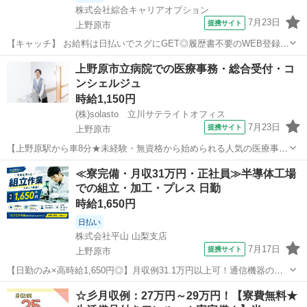
株式会社綜合キャリアオプション
7月23日
提携サイト
上野原市
【キャッチ】 お給料は日払いでスグにGET◎履歴書不要のWEB登録
OK！「フィルム製造のマシン操作」高時給1350円！上野原周辺！20代
山梨
上野原市
工場
上野原市立病院での医療事務・総合受付・コ
～40代のスタッフが多数活躍中★ 【コメント】 製造のお仕事が豊富★
ンシェルジュ
未経験で働いてみた...
時給1,150円
(株)solasto 立川サテライトオフィス
7月23日
提携サイト
上野原市
【上野原駅から車8分★未経験・無資格から始められる人気の医療事
務】 大きな病院ならではの安心感のなかで腰を据えて働ける、医療事
山梨
上野原市
データ入力
≪寮完備・月収31万円・正社員≫半導体工場
務のパート求人です! 無資格からスタートして、イチから専門知識をじ
での組立・加工・プレス 日勤
っくり学べる環境がしっかりと整っ...
時給1,650円
日払い
株式会社平山 山梨支店
7月17日
提携サイト
上野原市
【日勤のみ×高時給1,650円◎】月収例31.1万円以上可！通信機器の組
立スタッフ／未経験歓迎 ＼ こちらのお仕事は...！ ／ 未経験から始
山梨
上野原市
その他
☆彡月収例：27万円～29万円！【寮費無料★
められる組立のお仕事！ 通信機器の製造工場で、組立工程を担当して