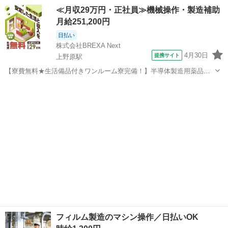
◎女性活躍中♪ ［お仕事内容］ 【業務内容詳細】空調完備で働きやす
山梨
上野原市
仕分け
≪月収29万円・正社員≫機械操作・製造補助
い環境！ 刷版業務全般 ・オンデマンド印刷(オペレーター業務)・断裁
月給251,200円
(オペレーター業務)・加...
日払い
株式会社BREXA Next
4月30日
提携サイト
上野原駅
【寮費無料★生活備品付きワンルーム寮完備！】半導体製造用薬品の
製造業務！年に2回の業績賞与あり！赴任旅費会社負担！昇給あり★マ
山梨
上野原市
上野原駅
その他
イカー通勤OK＆送迎あり《山梨県上野原市》 人気の工場のお仕事 ◇
半導体製造用薬品の製造業務◇ ...
フィルム製造のマシン操作／日払いOK