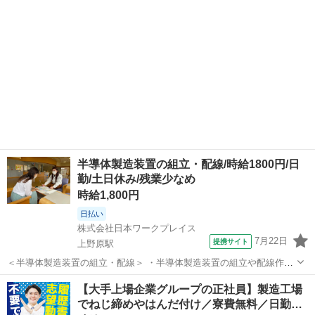
せください。 #Web選考結...
半導体製造装置の組立・配線/時給1800円/日
勤/土日休み/残業少なめ
時給1,800円
日払い
株式会社日本ワークプレイス
7月22日
提携サイト
上野原駅
＜半導体製造装置の組立・配線＞ ・半導体製造装置の組立や配線作業
のお仕事です ・未経験の方でもモノ作りに興味のある方歓迎します ・
山梨
上野原市
上野原駅
工場
【大手上場企業グループの正社員】製造工場
図面や作業指示書を見ながらチームで作業を行います ・寮費のサポー
でねじ締めやはんだ付け／寮費無料／日勤…
トもありますのでしっかり稼ぐこ...