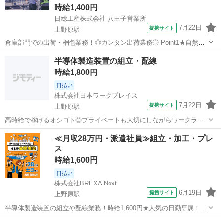
時給1,400円
日総工産株式会社 八王子営業所
7月22日
提携サイト
上野原駅
倉庫部門での出荷・梱包業務！◎カンタン出荷業務◎ Point1★自然あ
ふれる場所で働こう Point2☆カンタン業務 Point3★マイカー通勤もで
山梨
上野原市
上野原駅
生産管理
半導体製造装置の組立・配線
きます Point4☆未経験歓迎のお仕事 Point5★空調完備できれいな...
時給1,800円
日払い
株式会社日本ワークプレイス
7月22日
提携サイト
上野原駅
高時給で稼げるオシゴト◎プライベートも大切にしながらワークライ
フバランス充実♪ていねいにサポート！ 日本ワークプレイスとは！ 運
山梨
上野原市
上野原駅
仕分け
≪月収28万円・派遣社員≫組立・加工・プレ
営管理の基本をしっかり行う「現場重視・現場主義」の人材派遣と職
ス
業紹介を中心とした人材サービス企...
時給1,600円
日払い
株式会社BREXA Next
6月19日
提携サイト
上野原駅
半導体製造装置の組立や配線業務！時給1,600円★人気の日勤専属！ク
リーンルーム内作業◎20代・30代の男性活躍中！作業着無償貸与！嬉
山梨
上野原市
上野原駅
その他