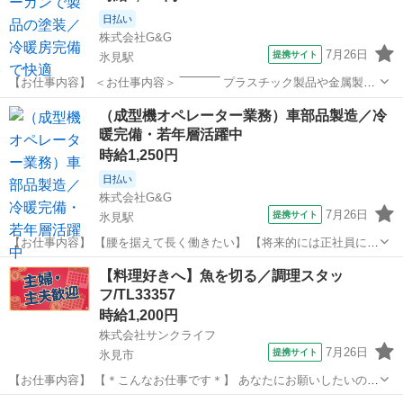
日払い
株式会社G&G
7月26日
提携サイト
氷見駅
【お仕事内容】 ＜お仕事内容＞ ‾‾‾‾‾‾‾‾‾‾‾ プラスチック製品や金属製品
に スプレーガンで塗装をお願いします。 具体的には・・ ①塗料の調
富山
氷見市
氷見駅
仕分け
（成型機オペレーター業務）車部品製造／冷
合 指示書を見て、材料の分量を量り 混ぜ合わせる。 ②スプレー
暖完備・若年層活躍中
ガン...
時給1,250円
日払い
株式会社G&G
7月26日
提携サイト
氷見駅
【お仕事内容】 【腰を据えて長く働きたい】 【将来的には正社員にな
りたい】 そんなご希望をお持ちの方も必見！ ーーーーーーーーーーー
富山
氷見市
氷見駅
仕分け
【料理好きへ】魚を切る／調理スタッ
ーーーーーーーーー （製造する物） 車に使用される部品 （ライトや
フ/TL33357
ウィンカーの切り替えス...
時給1,200円
株式会社サンクライフ
7月26日
提携サイト
氷見市
【お仕事内容】 【＊こんなお仕事です＊】 あなたにお願いしたいの
は、 「旅館での調理スタッフ」です。 （1）かんたんな盛り付けをお