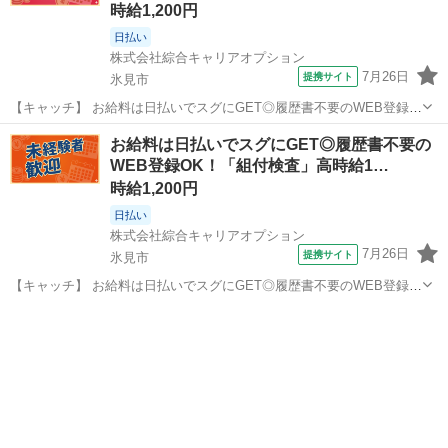
時給1,200円
日払い
株式会社綜合キャリアオプション
7月26日
提携サイト
氷見市
【キャッチ】 お給料は日払いでスグにGET◎履歴書不要のWEB登録
OK！「サンルーフ部品製造」高時給1200円！氷見周辺！20代～40代
富山
氷見市
工場
お給料は日払いでスグにGET◎履歴書不要の
のスタッフが多数活躍中★ 【コメント】 ＼大手人材派遣会社で働きま
WEB登録OK！「組付検査」高時給1…
せんか♪／ 「新し...
時給1,200円
日払い
株式会社綜合キャリアオプション
7月26日
提携サイト
氷見市
【キャッチ】 お給料は日払いでスグにGET◎履歴書不要のWEB登録
OK！「組付検査」高時給1200円！氷見周辺！20代～40代のスタッフ
富山
氷見市
工場
が多数活躍中★ 【コメント】 弊社なら事前の職場見学が多数！お仕事
安心スタート★★ ...