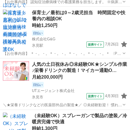
【お仕事内容】 認知症治療病棟での看護業務を担当します。 ※病床数
は45床、看護師は20名以上で対応します。 業務内容の変更や勤務地の
富山
氷見市
氷見駅
看護師
保育士／最初は0～2歳児担当 時間固定や扶
変更はありません。 雇用期間は2026年3月31日までで、原則更新され
養内の相談OK
ます。 勤務は日勤と...
時給1,250円
日払い
株式会社G&G
7月26日
提携サイト
氷見駅
【お仕事内容】 ＊・。・。＊・。・。＊・。・。＊・。・。＊ 〈PR
ポイント〉 ＊働き方の相談が自由！扶養内も大歓迎 「1日5?6h・週
富山
氷見市
氷見駅
その他
人気の土日祝休み◎未経験OK★シンプル作業
3日?」の扶養内勤務や、 勤務時間を固定するシフト調整も相談可
♪栄養ドリンクの製造！マイカー通勤O…
能！ 家庭や私生活...
月給200,000円
日払い
UTエージェント株式会社
4月30日
提携サイト
氷見市
＼★栄養ドリンクなどの医薬部外品の製造★／ ◎未経験歓迎！ 慣れれ
ばカンタン♪繰り返し作業☆ 丁寧な研修あり◎安心してスタートでき
富山
氷見市
工場
（未経験OK）スプレーガンで製品の塗装／冷
る♪ ◎スピード重視の仕事ではないので、慣れてきたら自分のペース
暖房完備で快適
で作業OK！ ◎身体を動...
時給1,300円