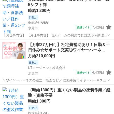
_/_/_/_/_/_/_/_/_/_/_/_/_/_/_/_/_/_/_/_/_/ 〈 業務内容 〉 ...
5シフト制
時給1,200円
日払い
株式会社G&G
7月26日
提携サイト
氷見市
【お仕事内容】 【お仕事内容】 老人ホームの厨房で食器洗浄＆調理補
助！ /////////////////////////////////////////////////////// ・できあがった料理の盛り
富山
氷見市
ホールスタッフ
【月収27万円可】社宅費補助あり！日勤＆土
付け ・専...
日休み☆サポート充実◎ワイヤーハーネ…
月給210,000円
日払い
UTエージェント株式会社
4月30日
提携サイト
氷見市
＼ワイヤーハーネスの組立・検査など／ 自動車用ワイヤーハーネスの
製造業務をお任せします！ ☆ワイヤーハーネスとは？ →情報やエネル
富山
氷見市
工場
（時給1300円）重くない製品の塗装作業／経
ギーを運ぶための 電線やコネクタを組付け1つのパーツにしたもの ＜
験・資格不要
具体的には…＞ ◆機械を...
時給1,300円
日払い
株式会社G&G