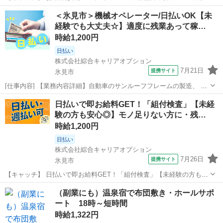
OK！「サンルーフ部品製造」高時給1200円！氷見周辺！20代～40代
富山
氷見市
工場
＜氷見市＞機械オペレーター/日払いOK【未
のスタッフが多数活躍中★ 【コメント】 製造のお仕事をお探しの方必
経験でも大丈夫☆】適度に残業あって稼…
見！ 「経験ないけ...
時給1,200円
日払い
株式会社綜合キャリアオプション
7月21日
提携サイト
氷見市
[仕事内容] 【業務内容詳細】自動車のサンルーフフレームの製造、 プ
レス・加工・組付け・検査、 軽い製品を扱います。 【取扱製品情報】
富山
氷見市
工場
日払いで即お給料GET！「組付検査」【未経
自動車用アルミ部品 。＋お仕事探しはコンシェルスタッフにおまかせ
験の方も安心◎】モノ足りない方に・残…
＋。 あなたのお仕事探...
時給1,200円
日払い
株式会社綜合キャリアオプション
7月26日
提携サイト
氷見市
【キャッチ】 日払いで即お給料GET！「組付検査」【未経験の方も安
心◎】モノ足りない方に・残業20H未満♪アナタらしく♪髪型自由☆高
富山
氷見市
工場
（副業にも）温泉宿で布団敷き・ホールサポ
時給1200円！ 【コメント】 ＼大手人材派遣会社で働きませんか♪／
ート 18時～短時間
「新しい職場は不安...
時給1,322円