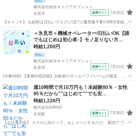
日払い
株式会社綜合キャリアオプション
7月26日
提携サイト
氷見市
【キャッチ】 お給料は日払いでスグにGET◎履歴書不要のWEB登録
OK！「サンルーフ部品製造」高時給1200円～1500円！氷見周辺！20
富山
氷見市
工場
＜氷見市＞機械オペレーター/日払いOK【誰
代～40代のスタッフが多数活躍中★ 【コメント】 製造のお仕事をお探
でもはじめは初心者♪】モノ足りない方…
しにおススメ♪ ...
時給1,200円
日払い
株式会社綜合キャリアオプション
7月21日
提携サイト
氷見市
[仕事内容] 【業務内容詳細】自動車のサンルーフフレームの製造、 プ
レス・加工・組付け・検査、 軽い製品を扱います。 【取扱製品情報】
富山
氷見市
工場
週10時間で月10万円も！未経験80％・女性
自動車用アルミ部品 。＋お仕事探しはコンシェルスタッフにおまかせ
95％だから""はじめて""でも安…
＋。 あなたのお仕事探...
時給1,226円
株式会社KIRINZ
7月26日
提携サイト
氷見駅
【お仕事内容】 スマホに向かって、おしゃべりするだけ。 配信アプリ
（17LIVE／Pococha／IRIAM など）でライブ配信するお仕事です。
富山
氷見市
氷見駅
イベントスタッフ
——————————— 配信内容はぜんぶ自由