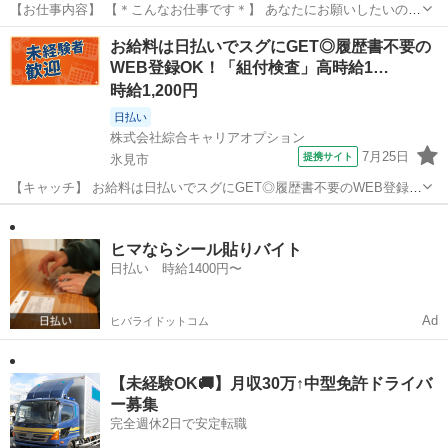
【お仕事内容】 【＊こんなお仕事です＊】 あなたにお願いしたいの
は、 「旅館のフロント」です。 （1）チェックインの手続きをしま
富山
氷見市
その他
お給料は日払いでスグにGET◎履歴書不要の
す。 （2）館内のご案内をします。 （3）売店の補助業務もお願いしま
WEB登録OK！「組付検査」高時給1…
す。 【＊こんなお悩み...
時給1,200円
日払い
株式会社綜合キャリアオプション
7月25日
提携サイト
氷見市
【キャッチ】 お給料は日払いでスグにGET◎履歴書不要のWEB登録
OK！「組付検査」高時給1200円！氷見周辺！20代～40代のスタッフ
富山
氷見市
工場
が多数活躍中★ 【コメント】 ＼大手人材派遣会社で働きませんか♪／
「新しい職場は不...
ヒマならシール貼りバイト
日払い 時給1400円〜
Ad
ヒバライドットコム
【未経験OK🚚】月収30万↑中型免許ドライバ
ー募集
完全週休2日で安定転職