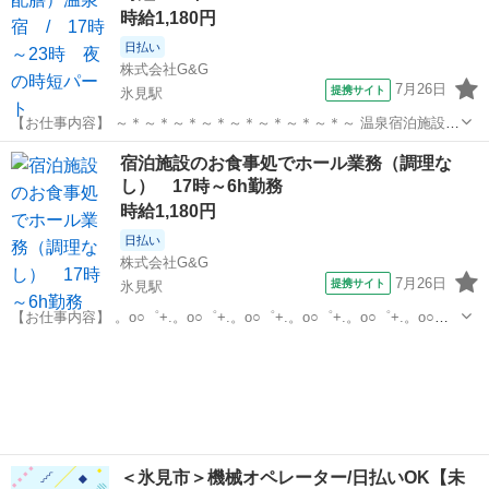
時給1,180円
日払い
株式会社G&G
7月26日
提携サイト
氷見駅
【お仕事内容】 ～＊～＊～＊～＊～＊～＊～＊～＊～ 温泉宿泊施設で
のお仕事です。 お客様のご案内や食事の配膳、 下膳、片付けをお願い
富山
氷見市
氷見駅
ホールスタッフ
宿泊施設のお食事処でホール業務（調理な
します。 もちろん＜未経験ＯＫ＞です！ ＊特別なスキル必要なし！
し） 17時～6h勤務
＊難しい作業なし！ ＊...
時給1,180円
日払い
株式会社G&G
7月26日
提携サイト
氷見駅
【お仕事内容】 。o○゜+.。o○゜+.。o○゜+.。o○゜+.。o○゜+.。o○゜
温泉宿泊施設のホールスタッフ募集！ ?? メインはこの２作業 ??
富山
氷見市
氷見駅
ホールスタッフ
食事を席まで運ぶ?お皿を回収 ＊接客未経験でもOK！ ＊難し...
＜氷見市＞機械オペレーター/日払いOK【未