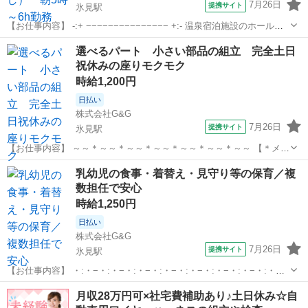
7月26日
提携サイト
氷見駅
【お仕事内容】 -:+ −−−−−−−−−−−−−−− +:- 温泉宿泊施設のホールス
タッフ募集！ ?? メインはこの２作業 ?? 食事を席まで運ぶ?お皿
富山
氷見市
氷見駅
ホールスタッフ
選べるパート 小さい部品の組立 完全土日
を回収 ＊接客未経験でもOK！ ＊難しい作業はありません！ ...
祝休みの座りモクモク
時給1,200円
日払い
株式会社G&G
7月26日
提携サイト
氷見駅
【お仕事内容】 ～～＊～～＊～～＊～～＊～～＊～～＊～～ 【＊メリ
ットたくさんあります＊】 ［１］毎日１５時台にはピタッと終了！
富山
氷見市
氷見駅
仕分け
乳幼児の食事・着替え・見守り等の保育／複
時間選べるパート 9：00～15：00 9：00～15：30
数担任で安心
［２］完...
時給1,250円
日払い
株式会社G&G
7月26日
提携サイト
氷見駅
【お仕事内容】 ・:・−・:・−・:・−・:・−・:・−・:・−・:・−・:・
（（ イチオシPOINT ）） 0?5歳児をお預かりする園での保育業務です
富山
氷見市
氷見駅
その他
月収28万円可×社宅費補助あり♪土日休み☆自
＊ 最初は0・1・2歳児のクラスで サポートからスタート！ ・複...