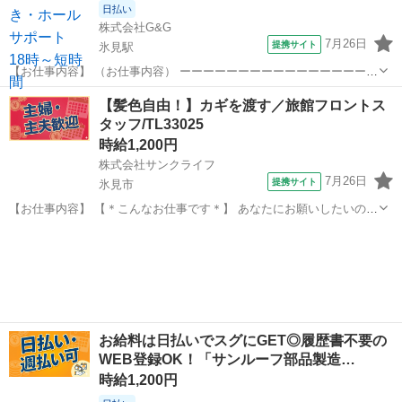
日払い
株式会社G&G
7月26日
提携サイト
氷見駅
【お仕事内容】 （お仕事内容） ーーーーーーーーーーーーーーーーー
ー 温泉宿泊施設で、夕方からの サポート業務をお願いします。 【具
富山
氷見市
氷見駅
その他
【髪色自由！】カギを渡す／旅館フロントス
体的には】 ・客室での布団敷き ・食器の洗浄 ・お料理の配膳、下膳
タッフ/TL33025
（ホール対応） 専門的...
時給1,200円
株式会社サンクライフ
7月26日
提携サイト
氷見市
【お仕事内容】 【＊こんなお仕事です＊】 あなたにお願いしたいの
は、 「旅館のフロントスタッフ」です。 （1）チェックイン、アウト
富山
氷見市
その他
の管理をします。 （2）お客様の予約管理をします。 （3）お部屋の確
認などもお願いします。...
お給料は日払いでスグにGET◎履歴書不要の
WEB登録OK！「サンルーフ部品製造…
時給1,200円