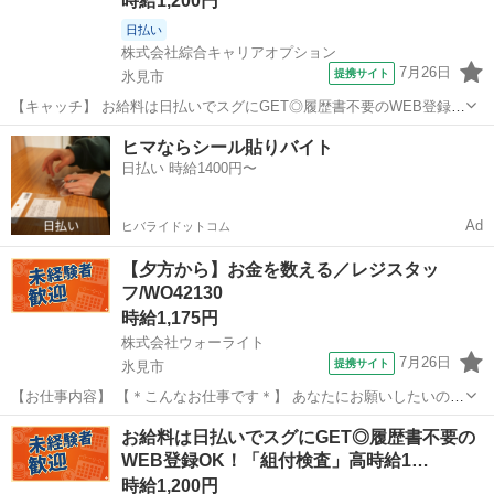
時給1,200円
日払い
株式会社綜合キャリアオプション
7月26日
提携サイト
氷見市
【キャッチ】 お給料は日払いでスグにGET◎履歴書不要のWEB登録
OK！「サンルーフ部品製造」高時給1200円～1500円！氷見周辺！20
富山
氷見市
工場
ヒマならシール貼りバイト
代～40代のスタッフが多数活躍中★ 【コメント】 製造のお仕事をお探
日払い 時給1400円〜
しにおススメ♪ ...
Ad
ヒバライドットコム
【夕方から】お金を数える／レジスタッ
フ/WO42130
時給1,175円
株式会社ウォーライト
7月26日
提携サイト
氷見市
【お仕事内容】 【＊こんなお仕事です＊】 あなたにお願いしたいの
は、 「レジ対応」のお仕事です。 （1）商品のバーコードを読み取り
富山
氷見市
その他
お給料は日払いでスグにGET◎履歴書不要の
ます。 （2）合計金額をお伝えしお会計します。 （3）おつりとレシー
WEB登録OK！「組付検査」高時給1…
トをお渡しします。 ...
時給1,200円