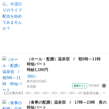
——————————— ・今日...
（ホール・配膳）温泉宿 / 朝5時～11時
時短パート
時給1,180円
日払い
株式会社G&G
7月26日
提携サイト
氷見駅
【お仕事内容】 ////+:-.////+:-.////+:-.////+:-.////+:-.////+:-.//// 温泉宿泊施設
でのお仕事です。 お客様のご案内や食事の配膳、 下膳、片付けをお願
富山
氷見市
氷見駅
ホールスタッフ
（食事の配膳）温泉宿 / 17時～23時 夜の
いします。 もちろん...
時短パート