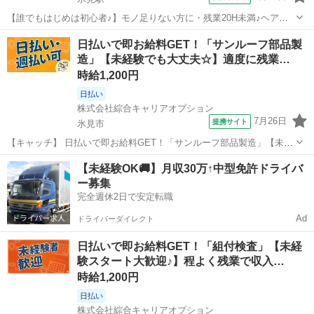
【誰でもはじめは初心者♪】モノ足りない方に・残業20H未満♪ヘアス
タイル自由☆ 機械オペレーター 【業務内容詳細】 自動車のサンルー
富山
氷見市
氷見駅
その他
日払いで即お給料GET！「サンルーフ部品製
フフレームの製造、プレス・加工・組付け・検査、軽い製品を扱いま
造」【未経験でも大丈夫☆】適度に残業…
す。 【取扱製品情報】 ...
時給1,200円
日払い
株式会社綜合キャリアオプション
7月26日
提携サイト
氷見市
【キャッチ】 日払いで即お給料GET！「サンルーフ部品製造」【未経
験でも大丈夫☆】適度に残業あって稼げる！ヘアカラーOK！高時給
富山
氷見市
工場
【未経験OK🚚】月収30万↑中型免許ドライバ
1200円～1500円！ 【コメント】 製造のお仕事をお探しにおススメ♪
ー募集
「未経験でも出来る...
完全週休2日で安定転職
Ad
ドライバーダイレクト
日払いで即お給料GET！「組付検査」【未経
験スタート大歓迎♪】程よく残業で収入…
時給1,200円
日払い
株式会社綜合キャリアオプション