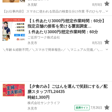
氷見駅
8月9日
【お仕事内容】 スマホに使われる部品の検査仕分け作業 手のひらサイ
ズの小さな部品の検査業務です。 ①機械から出てきた製品を目視検査
富山
氷見市
氷見駅
仕分け
時給
【１件あたり3000円/想定作業時間：60分】
⓶良品、不良品の箱へ仕分ける ③良品製品を集荷工程へ持っていく こ
指定店舗の接客を受ける覆面調査…
れを繰...
１件あたり3000円/想定作業時間：60分
ご近所ワーク株式会社
氷見市
8月2日
＼年齢＆経験不問／＼スマホで簡単報告♪／ ＼マニュアル完備／＼ス
キマ時間のお小遣い稼ぎにぴったり／ ※業務委託なので履歴書不要で
富山
氷見市
その他
1件
す。 指定店舗の接客を受ける覆面調査のお仕事のお仕事です♪ 指定店
舗へ訪問する覆面調査・報告...
【夕食のみ】ごはんを運んで笑顔にする／配
膳スタッフ/TL24435
時給1,300円
株式会社サンクライフ
7月26日
提携サイト
氷見市