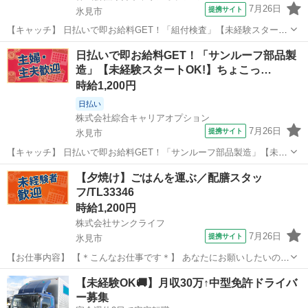
7月26日
提携サイト
氷見市
【キャッチ】 日払いで即お給料GET！「組付検査」【未経験スタート
大歓迎♪】程よく残業で収入にプラス♪ヘアカラーOK!高時給1200円！
富山
氷見市
工場
日払いで即お給料GET！「サンルーフ部品製
【コメント】 製造のお仕事をお探しにおススメ♪ 「未経験でも出来る
造」【未経験スタートOK!】ちょこっ…
仕事ないかな・・...
時給1,200円
日払い
株式会社綜合キャリアオプション
7月26日
提携サイト
氷見市
【キャッチ】 日払いで即お給料GET！「サンルーフ部品製造」【未経
験スタートOK!】ちょこっと残業あり♪好きな髪色でOK♪高時給1200
富山
氷見市
工場
【夕焼け】ごはんを運ぶ／配膳スタッ
円！ 【コメント】 ＼大手人材派遣会社で働きませんか♪／ 「新しい職
フ/TL33346
場は不安・・・」...
時給1,200円
株式会社サンクライフ
7月26日
提携サイト
氷見市
【お仕事内容】 【＊こんなお仕事です＊】 あなたにお願いしたいの
は、 「夕食の配膳スタッフ」です。 （1）お客様へ料理を運びます。
富山
氷見市
その他
【未経験OK🚚】月収30万↑中型免許ドライバ
（2）注文を取り、商品をお届けします。 （3）お客様が帰った後の片
ー募集
付けをします。 【＊...