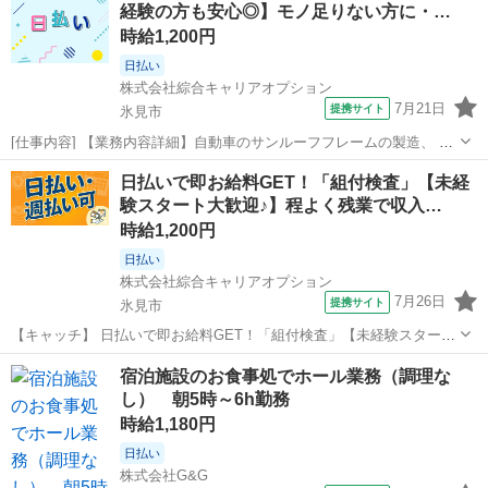
経験の方も安心◎】モノ足りない方に・…
時給1,200円
日払い
株式会社綜合キャリアオプション
7月21日
提携サイト
氷見市
[仕事内容] 【業務内容詳細】自動車のサンルーフフレームの製造、 プ
レス・加工・組付け・検査、 軽い製品を扱います。 【取扱製品情報】
富山
氷見市
工場
日払いで即お給料GET！「組付検査」【未経
自動車用アルミ部品 。＋お仕事探しはコンシェルスタッフにおまかせ
験スタート大歓迎♪】程よく残業で収入…
＋。 あなたのお仕事探...
時給1,200円
日払い
株式会社綜合キャリアオプション
7月26日
提携サイト
氷見市
【キャッチ】 日払いで即お給料GET！「組付検査」【未経験スタート
大歓迎♪】程よく残業で収入にプラス♪ヘアカラーOK！高時給1200円！
富山
氷見市
工場
宿泊施設のお食事処でホール業務（調理な
【コメント】 弊社なら事前の職場見学が多数！お仕事安心スタート
し） 朝5時～6h勤務
★★ 「派遣では働い...
時給1,180円
日払い
株式会社G&G