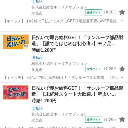
日払い
株式会社綜合キャリアオプション
7月26日
提携サイト
氷見市
【キャッチ】 お給料は日払いでスグにGET◎履歴書不要のWEB登録
OK！「サンルーフ部品製造」高時給1200円～1500円！氷見周辺！20
富山
氷見市
工場
代～40代のスタッフが多数活躍中★ 【コメント】 ＼大手人材派遣会社
日払いで即お給料GET！「サンルーフ部品製
で働きませんか♪...
造」【誰でもはじめは初心者♪】モノ足…
時給1,200円
日払い
株式会社綜合キャリアオプション
7月26日
提携サイト
氷見市
【キャッチ】 日払いで即お給料GET！「サンルーフ部品製造」【誰で
もはじめは初心者♪】モノ足りない方に・残業20H未満♪ヘアスタイル
富山
氷見市
工場
日払いで即お給料GET！「サンルーフ部品製
自由☆高時給1200円！ 【コメント】 製造のお仕事をお探しの方必
造」【未経験スタート大歓迎♪】程よい…
見！ 「経験ないけど大...
時給1,200円
日払い
株式会社綜合キャリアオプション
7月26日
提携サイト
氷見市