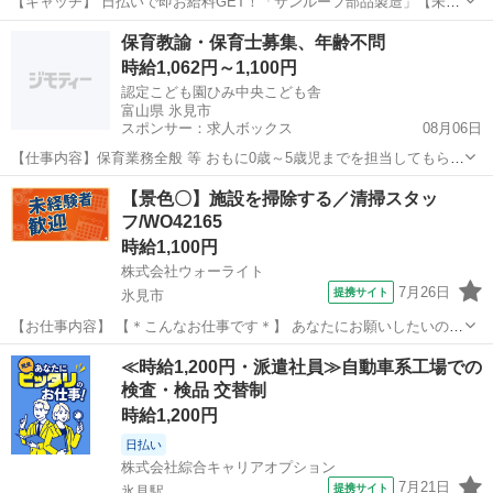
【キャッチ】 日払いで即お給料GET！「サンルーフ部品製造」【未経
験スタート大歓迎♪】程よい残業でお小遣い稼ぎ♪ジブンらしく・髪型
富山
氷見市
工場
保育教諭・保育士募集、年齢不問
自由♪高時給1200円～1500円！ 【コメント】 弊社なら事前の職場見学
時給1,062円～1,100円
が多数！お仕事安心...
認定こども園ひみ中央こども舎
富山県 氷見市
スポンサー：求人ボックス
08月06日
【仕事内容】保育業務全般 等 おもに0歳～5歳児までを担当してもらい
ます。 (園児1クラス25名位の教育・保育業務です。) 業務の変更範囲:
アルバイト・パート
【景色〇】施設を掃除する／清掃スタッ
同施設内にある子育て支援室業務 雇用期間の定めあり(～2025年3月31
フ/WO42165
日 年度毎の契約更...
時給1,100円
株式会社ウォーライト
7月26日
提携サイト
氷見市
【お仕事内容】 【＊こんなお仕事です＊】 あなたにお願いしたいの
は、 「清掃スタッフ」です。 （1）施設内のモップ掛けをします。
富山
氷見市
仕分け
≪時給1,200円・派遣社員≫自動車系工場での
（2）ゴミの回収やゴミ袋の設置をします。 （3）トイレ清掃や備品補
検査・検品 交替制
充をします。 【＊こん...
時給1,200円
日払い
株式会社綜合キャリアオプション
7月21日
提携サイト
氷見駅