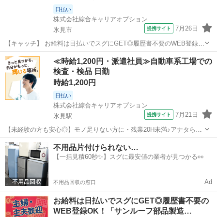
日払い
株式会社綜合キャリアオプション
7月26日
提携サイト
氷見市
【キャッチ】 お給料は日払いでスグにGET◎履歴書不要のWEB登録
OK！「組付検査」高時給1200円！氷見周辺！20代～40代のスタッフ
富山
氷見市
工場
≪時給1,200円・派遣社員≫自動車系工場での
が多数活躍中★ 【コメント】 ＼大手人材派遣会社で働きませんか♪／
検査・検品 日勤
「新しい職場は不...
時給1,200円
日払い
株式会社綜合キャリアオプション
7月21日
提携サイト
氷見駅
【未経験の方も安心◎】モノ足りない方に・残業20H未満♪アナタらし
く♪髪型自由☆ 機械オペレーター 【業務内容詳細】 自動車のサンルー
富山
氷見市
氷見駅
その他
不用品片付けられない…
フフレームの製造、プレス・加工・組付け・検査、軽い製品を扱いま
【一括見積60秒✨】スグに最安値の業者が見つかる👀
す。 【取扱製品情報】...
Ad
不用品回収の窓口
お給料は日払いでスグにGET◎履歴書不要の
WEB登録OK！「サンルーフ部品製造…