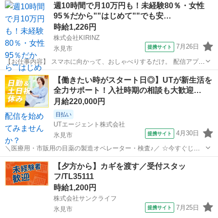
富山
氷見市
その他
週10時間で月10万円も！未経験80％・女性
願いします。 （2）お魚の下処理もお願いします。 （3）調理業務全般
95％だから""はじめて""でも安…
をお任せします！ 【...
時給1,226円
株式会社KIRINZ
7月26日
提携サイト
氷見市
【お仕事内容】 スマホに向かって、おしゃべりするだけ。 配信アプリ
（17LIVE／Pococha／IRIAM など）でライブ配信するお仕事です。
富山
氷見市
イベントスタッフ
【働きたい時がスタート日◎】UTが新生活を
——————————— 配信内容はぜんぶ自由
全力サポート！入社時期の相談も大歓迎…
——————————— ・今日...
月給220,000円
日払い
UTエージェント株式会社
4月30日
提携サイト
氷見市
＼医療用・市販用の目薬の製造オペレーター・検査♪／ ☆今すぐじゃ
なくてOK！来月から働ける方大歓迎！ 「今すぐじゃないけど新しい
富山
氷見市
工場
【夕方から】カギを渡す／受付スタッ
仕事がしたい！」 「転職したいけれど今の職場をやめる時期が分から
フ/TL35111
ない…」 「じっくり考えて次の...
時給1,200円
株式会社サンクライフ
7月25日
提携サイト
氷見市