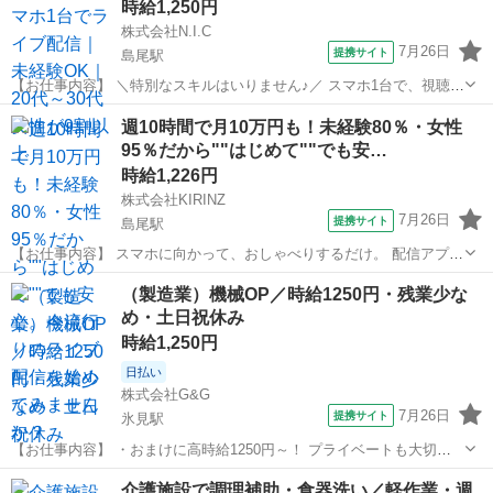
時給1,250円
株式会社N.I.C
7月26日
提携サイト
島尾駅
【お仕事内容】 ＼特別なスキルはいりません♪／ スマホ1台で、視聴者
と楽しくお話しするだけ。 在籍ライバーの9割以上が20代～30代の女
富山
氷見市
島尾駅
イベントスタッフ
週10時間で月10万円も！未経験80％・女性
性。 同世代が多く、未経験からでも始めやすい環境です。 スマホアプ
95％だから""はじめて""でも安…
リを使ったライブ配...
時給1,226円
株式会社KIRINZ
7月26日
提携サイト
島尾駅
【お仕事内容】 スマホに向かって、おしゃべりするだけ。 配信アプリ
（17LIVE／Pococha／IRIAM など）でライブ配信するお仕事です。
富山
氷見市
島尾駅
イベントスタッフ
（製造業）機械OP／時給1250円・残業少な
——————————— 配信内容はぜんぶ自由
め・土日祝休み
——————————— ・今日...
時給1,250円
日払い
株式会社G&G
7月26日
提携サイト
氷見駅
【お仕事内容】 ・おまけに高時給1250円～！ プライベートも大切に
しながら、 効率良く稼げるお仕事で～す＾＾
富山
氷見市
氷見駅
仕分け
介護施設で調理補助・食器洗い／軽作業・週