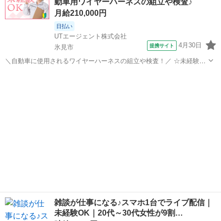
動車用ワイヤーハーネスの組立や検査♪
月給210,000円
日払い
UTエージェント株式会社
4月30日
提携サイト
氷見市
＼自動車に使用されるワイヤーハーネスの組立や検査！／ ☆未経験歓
迎！ 丁寧な指導があるので安心です♪ ＜具体的には…＞ 主にハーネス
富山
氷見市
工場
を製造するための 機械オペーレーター業務をお願いします。 ◆機械を
使って電線をカットする...
雑談が仕事になる♪スマホ1台でライブ配信｜
未経験OK｜20代～30代女性が9割…