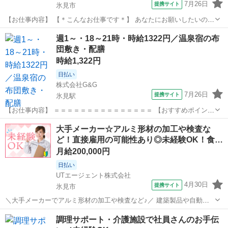
7月26日
提携サイト
氷見市
【お仕事内容】 【＊こんなお仕事です＊】 あなたにお願いしたいの
は、 「旅館での夕食スタッフ」です。 （1）料理の配膳をお願いしま
富山
氷見市
その他
週1～・18～21時・時給1322円／温泉宿の布
す。 （2）食器の片付けもお願いします。 （3）朝食の準備もお願いし
団敷き・配膳
ます。 【＊こんなお...
時給1,322円
日払い
株式会社G&G
7月26日
提携サイト
氷見駅
【お仕事内容】 ＝＝＝＝＝＝＝＝＝＝＝＝＝＝＝ 【おすすめポイン
ト】 ・18：00～21：00の短時間 → 仕事終わり・家事後にも働きや
富山
氷見市
氷見駅
その他
大手メーカー☆アルミ形材の加工や検査な
すい ・週1日～OK → 無理なく自分のペースで勤務 ・残業なし →
ど！直接雇用の可能性あり◎未経験OK！食…
きっ...
月給200,000円
日払い
UTエージェント株式会社
4月30日
提携サイト
氷見市
＼大手メーカーでアルミ形材の加工や検査など♪／ 建築製品や自動車
向けや電子向けの様々な製品を製造しています！ ☆普通自動車運転免
富山
氷見市
工場
調理サポート・介護施設で社員さんのお手伝
許があればOKです！ 丁寧な研修と指導で安心のスタート♪ ＜具体的に