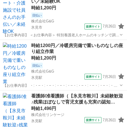
い／未経験OK
は…＞ ◆形材課 機械オ...
時給1,200円
日払い
株式会社G&G
7月26日
提携サイト
氷見市
【お仕事内容】 ＜お仕事内容＞ 特別養護老人ホームのキッチンで調理
補助！ 1回35～60食を作っています。 【①盛り付け・配膳】 完成した
富山
氷見市
ホールスタッフ
時給1200円／冷暖房完備で重いものなしの座
料理をお皿に盛り付けたり、 専用カートで運んだりします。 【②食器
り組立作業
洗い】 食洗機に...
時給1,200円
日払い
株式会社G&G
7月26日
提携サイト
氷見駅
【お仕事内容】 ・:・−・:・−・:・−・:・−・:・−・:・−・:・−・:・
（（ イチオシPOINT ）） 家庭用のサーキットブレーカーを 組み立て
富山
氷見市
氷見駅
仕分け
看護師/准看護師（【氷見市鞍川】未経験歓迎
るお仕事です＊ 手のひらサイズの製品を扱う、 滅多にない座り仕事！
♪残業ほぼなしで育児支援も充実の認知…
...
時給1,496円
株式会社リンケージ
7月26日
提携サイト
氷見駅