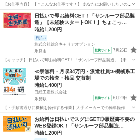
【お仕事内容】 【＊こんなお仕事です＊】 あなたにお願いしたいの
は、 「旅館での配膳」です。 （1）夕食の準備をお願いします。
富山
氷見市
その他
日払いで即お給料GET！「サンルーフ部品製
（2）配膳やサービスをします。 （3）かんたんな片付けをします。
造」【未経験スタートOK！】ちょこっ…
【＊こんなお悩み解決しま...
時給1,200円
日払い
株式会社綜合キャリアオプション
7月26日
提携サイト
氷見市
【キャッチ】 日払いで即お給料GET！「サンルーフ部品製造」【未経
験スタートOK！】ちょこっと残業あり♪好きな髪色でOK♪高時給1200
富山
氷見市
工場
≪寮無料・月収34万円・派遣社員≫機械系工
円！ 【コメント】 ＼大手人材派遣会社で働きませんか♪／ 「新しい職
場での検査・検品 交替制
場は不安・・・」...
時給1,400円
日総工産株式会社
6月29日
提携サイト
氷見駅
【・手順書通りに機械を操作する作業】大手メーカーでの簡単軽作業
です お仕事内容 ・手順書通りに機械を操作する作業 ・プラモデルみ
富山
氷見市
氷見駅
その他
お給料は日払いでスグにGET◎履歴書不要の
たいに組み立てる作業 ・製品に傷がないかをチェックする作業 上記を
WEB登録OK！「サンルーフ部品製造…
メインでお任せします 給与...
時給1,200円