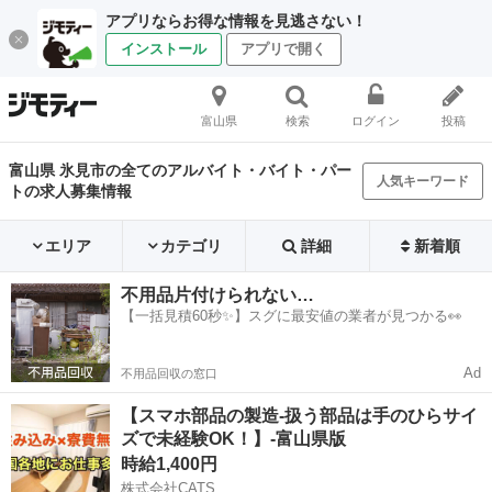
アプリならお得な情報を見逃さない！
インストール
アプリで開く
富山県
検索
ログイン
投稿
富山県 氷見市の全てのアルバイト・バイト・パー
人気キーワード
トの求人募集情報
エリア
カテゴリ
詳細
新着順
不用品片付けられない…
【一括見積60秒✨】スグに最安値の業者が見つかる👀
Ad
不用品回収の窓口
【スマホ部品の製造-扱う部品は手のひらサイ
ズで未経験OK！】-富山県版
時給1,400円
株式会社CATS