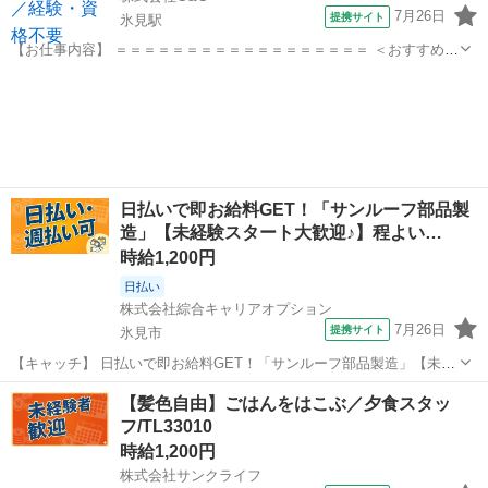
7月26日
提携サイト
氷見駅
【お仕事内容】 ＝＝＝＝＝＝＝＝＝＝＝＝＝＝＝＝＝＝ ＜おすすめポ
イント！＞ ・未経験からスタートOK 丁寧なマンツーマン指導あり
富山
氷見市
氷見駅
仕分け
で安心！ ・高時給1300円 毎月しっかり稼げます！ ・土日休み＋大
型連休あり ...
日払いで即お給料GET！「サンルーフ部品製
造」【未経験スタート大歓迎♪】程よい…
時給1,200円
日払い
株式会社綜合キャリアオプション
7月26日
提携サイト
氷見市
【キャッチ】 日払いで即お給料GET！「サンルーフ部品製造」【未経
験スタート大歓迎♪】程よい残業でお小遣い稼ぎ♪ジブンらしく・髪型
富山
氷見市
工場
【髪色自由】ごはんをはこぶ／夕食スタッ
自由♪高時給1200円～1500円！ 【コメント】 ＼大手人材派遣会社で働
フ/TL33010
きませんか♪／ ...
時給1,200円
株式会社サンクライフ