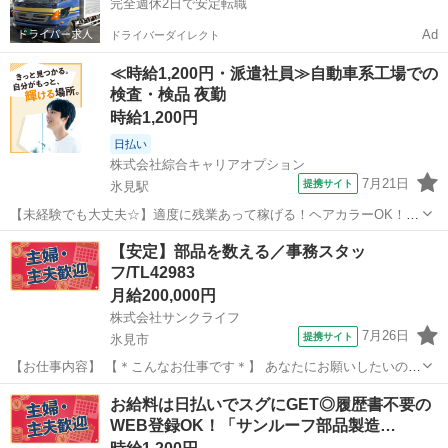
完全週休2日で安定転職
Ad
ドライバーダイレクト
≪時給1,200円・派遣社員≫自動車系工場での
検査・検品 夜勤
時給1,200円
日払い
株式会社綜合キャリアオプション
7月21日
提携サイト
氷見駅
【未経験でも大丈夫☆】適度に残業あって稼げる！ヘアカラーOK！
機械オペレーター 【業務内容詳細】 自動車のサンルーフフレームの製
富山
氷見市
氷見駅
その他
【安定】部品を数える／事務スタッ
造、プレス・加工・組付け・検査、軽い製品を扱います。 【取扱製品
フ/TL42983
情報】 自動車用アルミ部...
月給200,000円
株式会社サンクライフ
7月26日
提携サイト
氷見市
【お仕事内容】 【＊こんなお仕事です＊】 あなたにお願いしたいの
は、 「入荷・出荷事務スタッフ」です。 （1）製品の梱包・発送をお
富山
氷見市
一般事務
お給料は日払いでスグにGET◎履歴書不要の
願いします。 （2）入荷物の数量・内容をチェックします。 （3）伝票
WEB登録OK！「サンルーフ部品製造…
処理などの事務作業もお...