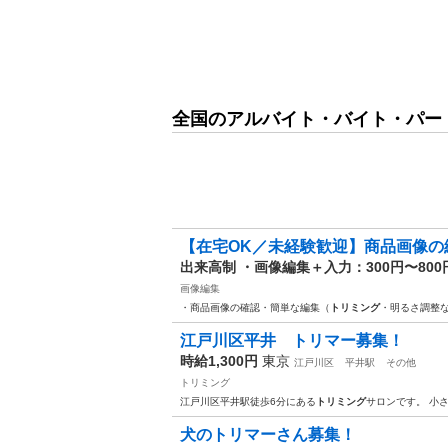
全国のアルバイト・バイト・パー
【在宅OK／未経験歓迎】商品画像の編
出来高制 ・画像編集＋入力：300円〜800
画像編集
・商品画像の確認・簡単な編集（
トリミング
・明るさ調整な
江戸川区平井 トリマー募集！
時給1,300円
東京
江戸川区
平井駅
その他
トリミング
江戸川区平井駅徒歩6分にある
トリミング
サロンです。 小
犬のトリマーさん募集！