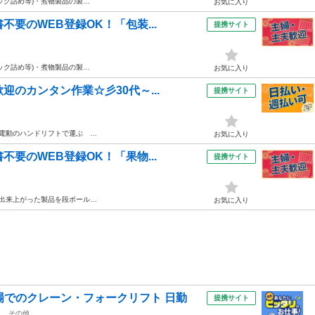
ック詰め等)・煮物製品の製…
お気に入り
要のWEB登録OK！「包装...
提携サイト
ック詰め等)・煮物製品の製…
お気に入り
迎のカンタン作業☆彡30代～...
提携サイト
電動のハンドリフトで運ぶ …
お気に入り
要のWEB登録OK！「果物...
提携サイト
 出来上がった製品を段ボール…
お気に入り
場でのクレーン・フォークリフト 日勤
提携サイト
駅
その他