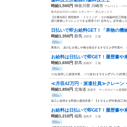
時給1,500円
神奈川県 川崎市
アルバイト・パー
株式会社ZOO LABO
スポンサー：求人ボックス
【仕事内容】模型製作 ・トリミング ・その他歯科技工関連
望の業務にチャレンジできる環境です! 定年なし 定年後に入社
日払いで即お給料GET！「果物の機械
時給1,350円
群馬
沼田市
工場
日払い
果実の、 皮のむき残しや種を除去する
トリミング
作業や、
お給料は日払いで即GET！履歴書や来
時給1,650円
群馬
前橋市
工場
日払い
ス)を使用した鍛造作業、 バリ抜き(
トリミング
プレス)作業
≪月収42万円・派遣社員≫クレーン
時給1,850円
北海道
恵庭市
サッポロビール庭園
日払い
加工に使用する野菜の選別作業＊ 【
トリミング
作業(前工程
お給料は日払いで即GET！履歴書や来
時給1,210円
福島
福島市
工場
日払い