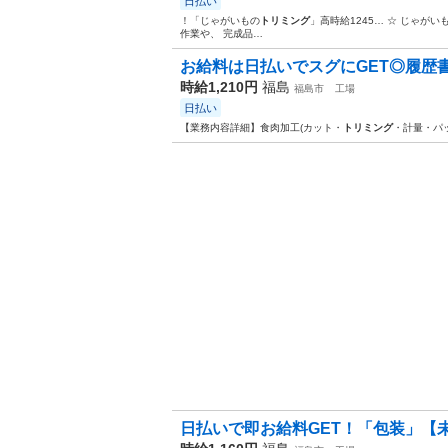
日払い
！「じゃがいもの
トリミング
」高時給1245… ☆ じゃがい
作業や、 完成品…
お給料は日払いでスグにGET◎履歴書不
時給1,210円
福島
福島市
工場
日払い
【業務内容詳細】食肉加工(カット・
トリミング
・計量・パ
日払いで即お給料GET！「包装」【未