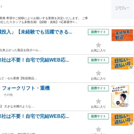
ト
業務 希望やご経験によりお願いする業務を決定いたします。 ご希
したスタッフも多数在籍! 【経験・資格】<応募要件>...
投入」【未経験でも活躍できる...
提携サイト
 出来上がった製品を段ボール…
お気に入り
社は不要！自宅で完結WEB応...
提携サイト
など・セル業務【取扱製品…
お気に入り
・フォークリフト・重機
提携サイト
駅
その他
)】 大きな水槽のような…
お気に入り
社は不要！自宅で完結WEB応...
提携サイト