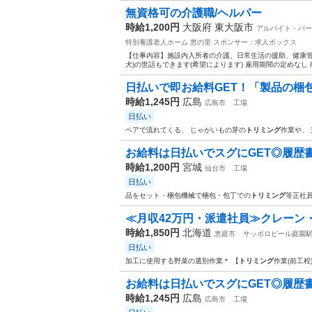
無資格可の介護職/ヘルパー
時給1,200円
大阪府 東大阪市
アルバイト・パー
特別養護老人ホーム 恵の里
スポンサー：求人ボックス
【仕事内容】施設内入所者の介護、日常生活の援助、健康管
犬)の世話もできます(希望によります) 雇用期間の定めなし 
日払いで即お給料GET！「製品の梱包/
時給1,245円
広島
広島市
工場
日払い
ベアで流れてくる、 じゃがいもの芽の
トリミング
作業や、
お給料は日払いでスグにGET◎履歴書不
時給1,200円
宮城
仙台市
工場
日払い
品をセット・梱包機械で梱包・包丁での
トリミング
等正社
≪月収42万円・派遣社員≫クレーン
時給1,850円
北海道
恵庭市
サッポロビール庭園
日払い
加工に使用する野菜の選別作業＊ 【
トリミング
作業(前工程
お給料は日払いでスグにGET◎履歴書不
時給1,245円
広島
広島市
工場