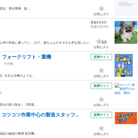
世話、受付業務、接…
お気に入り
更新8月3日
作成7月27日
69
ング
の学校に通ってい… ので、猫ちゃんの
トリミング
を習いたい
お気に入り
・フォークリフト・重機
提携サイト
駅
その他
)】 大きな水槽のような…
お気に入り
提携サイト
ド
部分の取り除き） ◎野菜…
お気に入り
コツコツ作業中心の製造スタッフ...
提携サイト
完成品の確認や整理 航空機…
お気に入り