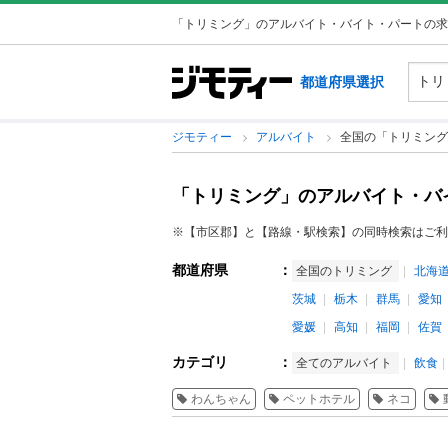
「トリミング」のアルバイト・バイト・パートの求
都道府県選択
ジモティー
アルバイト
全国の「トリミング
「トリミング」のアルバイト・バ
※【市区郡】と【路線・駅検索】の同時検索はご利
都道府県
：
全国のトリミング
北海
茨城
栃木
群馬
愛知
愛媛
高知
福岡
佐賀
カテゴリ
：
全てのアルバイト
飲食
わんちゃん
ペットホテル
ネコ