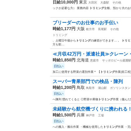
日給10,000円
東京
大田区
大森駅
その他
ックが必要な方） 業務内容
トリミング
全般、預かり犬のお
ブリーダーのお仕事のお手伝い
時給1,177円
大阪
枚方市
長尾駅
その他
トリミング
、土曜日午後から
トリミング
の練習ができます… 。
トリミ
方も歓…
≪月収42万円・派遣社員≫クレーン
時給1,850円
北海道
恵庭市
サッポロビール庭園
日払い
加工に使用する野菜の選別作業＊ 【
トリミング
作業(前工程
スーパー青果部門での検品・陳列
時給1,200円
鳥取
鳥取市
湖山駅
ガソリンスタン
日払い
へ陳列 慣れてくると ◎野菜や果物
トリミング
作業（傷んだ
未経験から航空機づくりに携われる！
時給1,500円
兵庫
神戸市
工場
日払い
への搬入・搬出作業 ・機械を使用した
トリミング
作業 ・