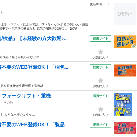
更新08月06日
ト
理等 ・ユニットによっては、ワンちゃん(入所者の飼い犬・施設
従事すべき業務の変更なし 就業の場所の変更なし 【経験・...
検品」【未経験の方大歓迎♪...
提携サイト
 完成品に焦げが無いかなどの…
お気に入り
要のWEB登録OK！「梱包...
提携サイト
員切り替え後は生産管理や製造計…
お気に入り
・フォークリフト・重機
提携サイト
駅
その他
)】 大きな水槽のような…
お気に入り
要のWEB登録OK！「製品...
提携サイト