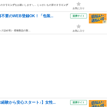
もの
トリミング
をお願いします＼… じゃがいもの芽の
トリミング
お気に入り
要のWEB登録OK！「包装...
提携サイト
ック詰め等)・煮物製品の製…
お気に入り
経験から安心スタート♪】女性...
提携サイト