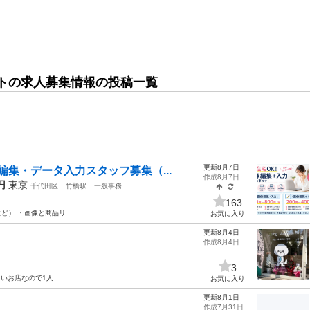
トの求人募集情報の投稿一覧
更新8月7日
集・データ入力スタッフ募集（...
作成8月7日
円
東京
千代田区
竹橋駅
一般事務
163
ど） ・画像と商品リ…
お気に入り
更新8月4日
作成8月4日
3
さいお店なので1人…
お気に入り
更新8月1日
作成7月31日