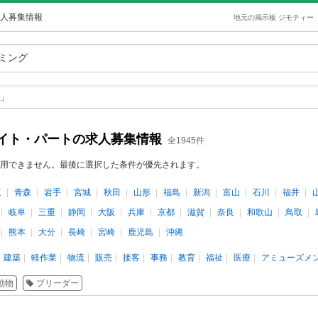
人募集情報
地元の掲示板 ジモティー
」
イト・パートの求人募集情報
全1945件
用できません。最後に選択した条件が優先されます。
道
青森
岩手
宮城
秋田
山形
福島
新潟
富山
石川
福井
岐阜
三重
静岡
大阪
兵庫
京都
滋賀
奈良
和歌山
鳥取
熊本
大分
長崎
宮崎
鹿児島
沖縄
建築
軽作業
物流
販売
接客
事務
教育
福祉
医療
アミューズメ
動物
ブリーダー