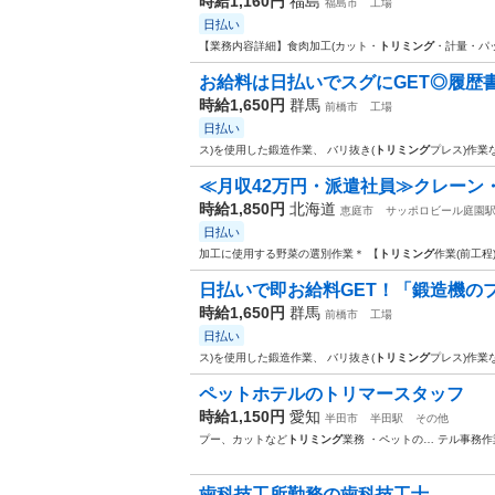
時給1,160円
福島
福島市
工場
日払い
【業務内容詳細】食肉加工(カット・
トリミング
・計量・パ
お給料は日払いでスグにGET◎履歴書不
時給1,650円
群馬
前橋市
工場
日払い
ス)を使用した鍛造作業、 バリ抜き(
トリミング
プレス)作業
≪月収42万円・派遣社員≫クレーン
時給1,850円
北海道
恵庭市
サッポロビール庭園
日払い
加工に使用する野菜の選別作業＊ 【
トリミング
作業(前工程
日払いで即お給料GET！「鍛造機のプ
時給1,650円
群馬
前橋市
工場
日払い
ス)を使用した鍛造作業、 バリ抜き(
トリミング
プレス)作業
ペットホテルのトリマースタッフ
時給1,150円
愛知
半田市
半田駅
その他
プー、カットなど
トリミング
業務 ・ペットの… テル事務作
歯科技工所勤務の歯科技工士