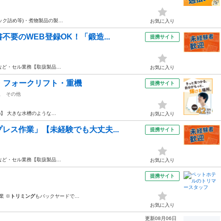
ック詰め等)・煮物製品の製…
お気に入り
要のWEB登録OK！「鍛造...
提携サイト
など・セル業務【取扱製品…
お気に入り
・フォークリフト・重機
提携サイト
駅
その他
)】 大きな水槽のような…
お気に入り
レス作業」【未経験でも大丈夫...
提携サイト
など・セル業務【取扱製品…
お気に入り
提携サイト
業 ※
トリミング
もバックヤードで…
お気に入り
更新08月06日