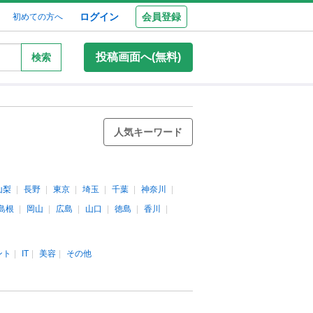
ログイン
会員登録
初めての方へ
投稿画面へ(無料)
検索
人気キーワード
山梨
長野
東京
埼玉
千葉
神奈川
島根
岡山
広島
山口
徳島
香川
ント
IT
美容
その他