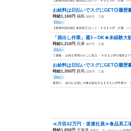
【業務内容詳細】食肉加工(カット・
トリミング
・計量・パ
お給料は日払いでスグにGET◎履歴書不
時給1,160円
福島
福島市
工場
日払い
【業務内容詳細】食肉加工(カット・
トリミング
・計量・パ
「袋出し作業」週3～OK★未経験大歓
時給1,210円
兵庫
神戸市
工場
日払い
て運搬 ・お肉を専用のかごに投入 ・
トリミング
の場所まで
お給料は日払いでスグにGET◎履歴書不
時給1,350円
群馬
沼田市
工場
日払い
果実の、 皮のむき残しや種を除去する
トリミング
作業や、
≪月収42万円・派遣社員≫食品系工
時給1,850円
北海道
恵庭市
サッポロビール庭園