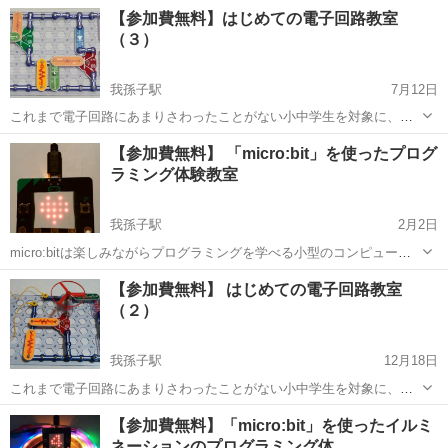
ーボードで、世界中の子供たちに使われています。 インターネット環
千葉
我孫子市
我孫子駅
その他
bit
【参加費無料】はじめての電子回路教室
境があれば特別なソフトをインストールする必要もなく、ブラウザ上
（３）
でブロックを組み合わせて...
我孫子駅
7月12日
これまで電子回路にあまりさわったことがない小中学生を対象に、カ
ラフルで安全な電子ブロックを使った電子回路教室を開催します。 今
千葉
我孫子市
我孫子駅
その他
電子回路
【参加費無料】 「micro:bit」を使ったプログ
回はLEDや光センサーを使った回路を組み立てて遊んでみようと思い
ラミング体験教室
ますので、ぜひ親子でご参加下さい...
我孫子駅
2月2日
micro:bitは楽しみながらプログラミングを学べる小型のコンピュータ
ーボードで、世界中の子供たちに使われています。 インターネット環
千葉
我孫子市
我孫子駅
その他
【参加費無料】 はじめての電子回路教室
境があれば特別なソフトをインストールする必要もなく、ブラウザ上
（２）
でブロックを組み合わ...
我孫子駅
12月18日
これまで電子回路にあまりさわったことがない小中学生を対象に、カ
ラフルで安全な電子ブロックを使った電子回路教室を開催します。 今
千葉
我孫子市
我孫子駅
その他
【参加費無料】「micro:bit」を使ったイルミ
回は、トランジスタや光センサーを使用した回路を組み立てて遊んで
ネーションのプログラミング体…