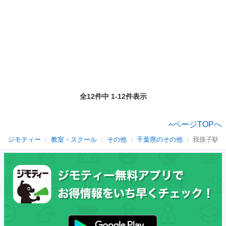
全12件中 1-12件表示
ページTOPへ
ジモティー
教室・スクール
その他
千葉県のその他
我孫子駅の