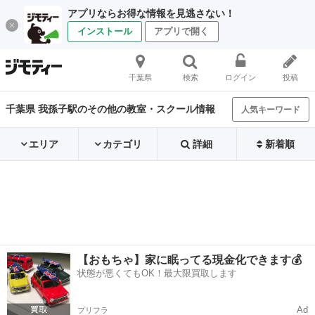
アプリならお得な情報を見逃さない！
インストール
アプリで開く
千葉県
検索
ログイン
投稿
千葉県 我孫子駅のその他の教室・スクール情報
人気キーワード
エリア
カテゴリ
詳細
新着順
【おもちゃ】家に眠ってる現金化できます💰
状態が悪くてもOK！最大限買取します
Ad
プリフラ