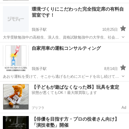
環境づくりにこだわった完全指定席の有料自
習室です！
我孫子駅
10月25日
大学受験勉強中の高校生、浪人生、資格試験勉強中の大学生、社会人
の方で集中できる勉強場所をお探しの場合は自習館が最適です。
千葉
我孫子市
我孫子駅
その他
社会人
自家用車の運転コンサルティング
我孫子駅
8月14日
あおり運転を受けて、そこから逃げるためにスピードを出し続けて捕
まった経験があります。 自分の運転が原因で起きることもあります。
千葉
我孫子市
我孫子駅
その他
【子どもが遊ばなくなった🧸】玩具を査定
今一度見直してみては？ 道路での走り方一つで相手の印象が変わりま
状態が悪くてもOK！最大限買取します
す。普通の免許...
Ad
プリフラ
【俳優を目指す方・プロの役者さん向け】
「演技者塾」開催