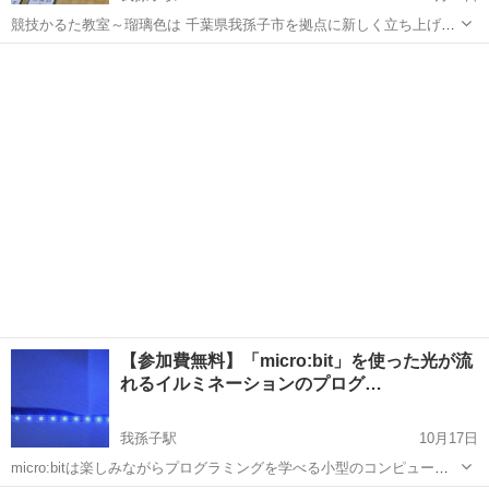
競技かるた教室～瑠璃色は 千葉県我孫子市を拠点に新しく立ち上げた
小学生、中学生向けの百人一首教室です。 百人一首に全く触れたこと
千葉
我孫子市
我孫子駅
その他
瞬発力
のない初心者のお子さんを対象に気軽に楽しくレッスンしていければ
と考えております。 実は...
【参加費無料】「micro:bit」を使った光が流
れるイルミネーションのプログ…
我孫子駅
10月17日
micro:bitは楽しみながらプログラミングを学べる小型のコンピュータ