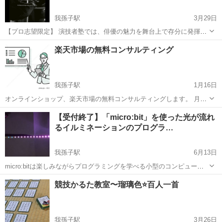
我孫子駅
3月29日
【プロ志望限定】 演技者塾では、俳優の魅力を舞台上で存分に発揮で
きるような楽器(身体)の使い方や、性格・個性というものに対する視野
千葉
我孫子市
我孫子駅
その他
俳優
楽天市場の無料コンサルティング
の広い見方などを伝えます。 良い舞台俳優は、良い映画俳優。 演技の
基礎を学びたい方を...
我孫子駅
1月16日
オンラインショップ、楽天市場の無料コンサルティングします。 月商
売り上げ100万以上を目指したい初心者の方向けで無料コンサルティン
千葉
我孫子市
我孫子駅
その他
ECサイト
【受付終了】「micro:bit」を使った光が流れ
グ致します。 ※それ以上の売り上げを目指しているレベルの高い方向
るイルミネーションのプログラ…
けではありません。 既に...
我孫子駅
6月13日
micro:bitは楽しみながらプログラミングを学べる小型のコンピュータ
ーボードで、世界中で使用されています。 インターネット環境があれ
千葉
我孫子市
我孫子駅
その他
bit
競技かるた教室〜瑠璃色⭐️百人一首
ば特別なソフトをインストールする必要もなく、ブラウザ上でブロッ
クを組み合わせてパズル感...
我孫子駅
3月26日