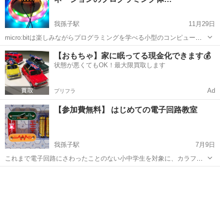
みようと思いますので、ぜひ親子でご...
我孫子駅
11月29日
micro:bitは楽しみながらプログラミングを学べる小型のコンピュータ
ーボードで、世界中の子供たちに使われています。 インターネット環
千葉
我孫子市
我孫子駅
その他
【おもちゃ】家に眠ってる現金化できます💰
境があれば特別なソフトをインストールする必要もなく、ブロックを
状態が悪くてもOK！最大限買取します
組み合わせながらパズル感...
Ad
プリフラ
【参加費無料】 はじめての電子回路教室
我孫子駅
7月9日
これまで電子回路にさわったことのない小中学生を対象に、カラフル
で安全な電子ブロックを使用して回路教室を開催しますので、ぜひ親
千葉
我孫子市
我孫子駅
その他
子でご参加下さい。 お子様だけでのご参加も、保護者の方の同意があ
れば可能です。（小学校4年生以上）...