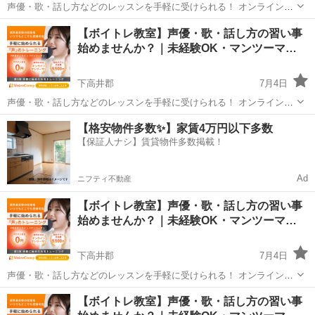
声優・歌・話し方などのレッスンを手軽に受けられる！ オンラインボ
イトレ教室「Voice Camp（ボイスキャンプ）」 「声優のレッスンを一
長野
上水内郡
その他
【ボイトレ教室】声優・歌・話し方の習い事
度受けてみたい」 「話し方に自信がなくて改善したい」 「歌が上手く
始めませんか？｜未経験OK・マンツーマ…
なって気...
下高井郡
7月4日
声優・歌・話し方などのレッスンを手軽に受けられる！ オンラインボ
イトレ教室「Voice Camp（ボイスキャンプ）」 「声優のレッスンを一
長野
下高井郡
その他
声優
【格安物件多数✨】家賃4万円以下多数
度受けてみたい」 「話し方に自信がなくて改善したい」 「歌が上手く
【保証人ナシ】賃貸物件多数掲載！
なって気...
Ad
ニフティ不動産
【ボイトレ教室】声優・歌・話し方の習い事
始めませんか？｜未経験OK・マンツーマ…
下高井郡
7月4日
声優・歌・話し方などのレッスンを手軽に受けられる！ オンラインボ
イトレ教室「Voice Camp（ボイスキャンプ）」 「声優のレッスンを一
長野
下高井郡
その他
【ボイトレ教室】声優・歌・話し方の習い事
度受けてみたい」 「話し方に自信がなくて改善したい」 「歌が上手く