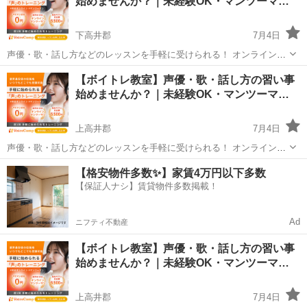
始めませんか？｜未経験OK・マンツーマ…
なって気...
下高井郡
7月4日
声優・歌・話し方などのレッスンを手軽に受けられる！ オンラインボ
イトレ教室「Voice Camp（ボイスキャンプ）」 「声優のレッスンを一
長野
下高井郡
その他
声優
【ボイトレ教室】声優・歌・話し方の習い事
度受けてみたい」 「話し方に自信がなくて改善したい」 「歌が上手く
始めませんか？｜未経験OK・マンツーマ…
なって気...
上高井郡
7月4日
声優・歌・話し方などのレッスンを手軽に受けられる！ オンラインボ
イトレ教室「Voice Camp（ボイスキャンプ）」 「声優のレッスンを一
長野
上高井郡
その他
声優
【格安物件多数✨】家賃4万円以下多数
度受けてみたい」 「話し方に自信がなくて改善したい」 「歌が上手く
【保証人ナシ】賃貸物件多数掲載！
なって気...
Ad
ニフティ不動産
【ボイトレ教室】声優・歌・話し方の習い事
始めませんか？｜未経験OK・マンツーマ…
上高井郡
7月4日