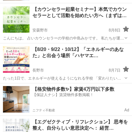
【カウンセラー起業セミナー】本気でカウン
セラーとして活動を始めたい方へ（まずは…
安曇野市
8月8日
こんにちは。 占いカウンセラーの学校の中島みかです。 私たちが運営
する「占いカウンセラーの学校」では 副業、本業問わず、占いやカウ
長野
安曇野市
その他
オンライン
【8/20・9/22・10/12】「エネルギーのあな
ンセリング、ヒーリングなどを オンラインで売っていきたい方をサポ
た」と出会う場所「ハヤマエ…
ートしてい...
長野市
8月7日
たった1日で、エネルギーが使えるようになれる学校 「変わりたいの
に変われない」 「思考や努力では限界を感じている」 そんな方へ。
長野
長野市
その他
場所
【格安物件多数✨】家賃4万円以下多数
この学校では、 “エネルギーが変わると現実がどう変わるのか”を ...
【保証人ナシ】賃貸物件多数掲載！
Ad
ニフティ不動産
【エグゼクティブ・リフレクション】 思考を
整え、自分らしい意思決定へ： 経営…