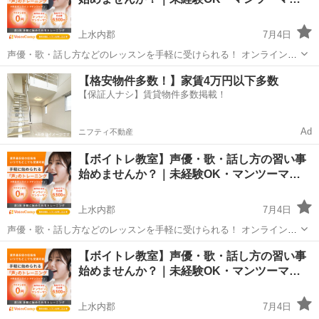
なって気...
上水内郡
7月4日
声優・歌・話し方などのレッスンを手軽に受けられる！ オンラインボ
イトレ教室「Voice Camp（ボイスキャンプ）」 「声優のレッスンを一
長野
上水内郡
その他
【格安物件多数！】家賃4万円以下多数
度受けてみたい」 「話し方に自信がなくて改善したい」 「歌が上手く
【保証人ナシ】賃貸物件多数掲載！
なって気...
Ad
ニフティ不動産
【ボイトレ教室】声優・歌・話し方の習い事
始めませんか？｜未経験OK・マンツーマ…
上水内郡
7月4日
声優・歌・話し方などのレッスンを手軽に受けられる！ オンラインボ
イトレ教室「Voice Camp（ボイスキャンプ）」 「声優のレッスンを一
長野
上水内郡
その他
声優
【ボイトレ教室】声優・歌・話し方の習い事
度受けてみたい」 「話し方に自信がなくて改善したい」 「歌が上手く
始めませんか？｜未経験OK・マンツーマ…
なって気...
上水内郡
7月4日