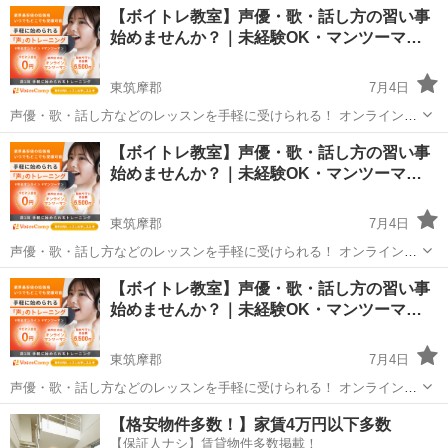
長野
東筑摩郡
その他
声優
【ボイトレ教室】声優・歌・話し方の習い事
度受けてみたい」 「話し方に自信がなくて改善したい」 「歌が上手く
始めませんか？｜未経験OK・マンツーマ…
なって気...
東筑摩郡
7月4日
声優・歌・話し方などのレッスンを手軽に受けられる！ オンラインボ
イトレ教室「Voice Camp（ボイスキャンプ）」 「声優のレッスンを一
長野
東筑摩郡
その他
【ボイトレ教室】声優・歌・話し方の習い事
度受けてみたい」 「話し方に自信がなくて改善したい」 「歌が上手く
始めませんか？｜未経験OK・マンツーマ…
なって気...
東筑摩郡
7月4日
声優・歌・話し方などのレッスンを手軽に受けられる！ オンラインボ
イトレ教室「Voice Camp（ボイスキャンプ）」 「声優のレッスンを一
長野
東筑摩郡
その他
声優
【ボイトレ教室】声優・歌・話し方の習い事
度受けてみたい」 「話し方に自信がなくて改善したい」 「歌が上手く
始めませんか？｜未経験OK・マンツーマ…
なって気...
東筑摩郡
7月4日
声優・歌・話し方などのレッスンを手軽に受けられる！ オンラインボ
イトレ教室「Voice Camp（ボイスキャンプ）」 「声優のレッスンを一
長野
東筑摩郡
その他
声優
【格安物件多数！】家賃4万円以下多数
度受けてみたい」 「話し方に自信がなくて改善したい」 「歌が上手く
【保証人ナシ】賃貸物件多数掲載！
なって気...