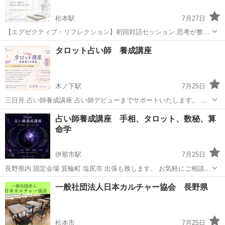
松本駅
7月27日
【エグゼクティブ・リフレクション】初回対話セッション 思考が整う
と、意思決定は変わる。 人生にも、経営にも、正解のない問いがあり
長野
松本市
松本駅
その他
セッション
タロット占い師 養成講座
ます。 責任ある立場にいる人ほど、 決めなければならないことが増え
ていきます...
木ノ下駅
7月25日
三日月 占い師養成講座 占い師デビューまでサポートいたします。 タ
ロット講座。数秘術講座 出張も致します。 まずはご相談ください。
長野
上伊那郡
木ノ下駅
その他
タロット占い
占い師養成講座 手相、タロット、数秘、算
塩尻、諏訪、上伊那
命学
伊那市駅
7月25日
長野県内 固定会場 箕輪町 塩尻市 出張も致します。 お気軽にご相談く
ださい。 説明会は無料 手相 タロット 算命学 数秘術 ヒーリング 他教
長野
上伊那郡
伊那市駅
その他
占い師
一般社団法人日本カルチャー協会 長野県
室 フラワーアレンジメント ミシン教室 整体 エステ💆 マルシェデビュ
ー...
松本市
7月25日