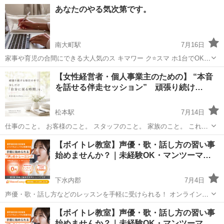
生 以下 私の特徴は英語でヨガを教えていきます。 英語 講師 中
長野
長野市
その他
親子
あなたのやる気次第です。
学、高校 取得 ヨガクラス RYT200 取得 英語でキッズを対象にレッ
スンいたします...
南大町駅
7月16日
家事や育児の合間にできる大人気のス キマワー ク⭐️スマ ホ1台でOK⭐️
⭐︎無 料 説明会 開催中⭐︎ 【作業内容】 求人記事作成、お問い合わせや
長野
大町市
南大町駅
その他
家事
【女性経営者・個人事業主のための】 “本音
り取り、学びながら稼 いでいただきます。 【活...
を話せる伴走セッション” 頑張り続け…
松本駅
7月14日
仕事のこと。 お客様のこと。 スタッフのこと。 家族のこと。 これか
らのこと。 毎日、たくさんの選択をしながら、 誰かのために動き続け
長野
松本市
松本駅
その他
セッション
【ボイトレ教室】声優・歌・話し方の習い事
ている。 女性経営者や個人事業主の皆さんは、 表か...
始めませんか？｜未経験OK・マンツーマ…
下水内郡
7月4日
声優・歌・話し方などのレッスンを手軽に受けられる！ オンラインボ
イトレ教室「Voice Camp（ボイスキャンプ）」 「声優のレッスンを一
長野
下水内郡
その他
【ボイトレ教室】声優・歌・話し方の習い事
度受けてみたい」 「話し方に自信がなくて改善したい」 「歌が上手く
始めませんか？｜未経験OK・マンツーマ…