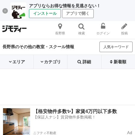
アプリならお得な情報を見逃さない！
インストール
アプリで開く
長野県
検索
ログイン
投稿
長野県のその他の教室・スクール情報
人気キーワード
エリア
カテゴリ
詳細
新着順
【格安物件多数✨】家賃4万円以下多数
【保証人ナシ】賃貸物件多数掲載！
Ad
ニフティ不動産