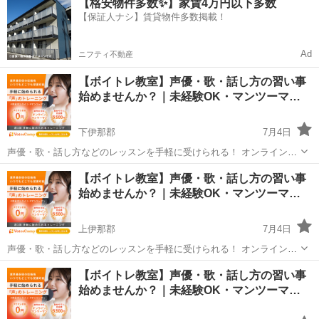
【格安物件多数✨】家賃4万円以下多数
度受けてみたい」 「話し方に自信がなくて改善したい」 「歌が上手く
【保証人ナシ】賃貸物件多数掲載！
なって気...
Ad
ニフティ不動産
【ボイトレ教室】声優・歌・話し方の習い事
始めませんか？｜未経験OK・マンツーマ…
下伊那郡
7月4日
声優・歌・話し方などのレッスンを手軽に受けられる！ オンラインボ
イトレ教室「Voice Camp（ボイスキャンプ）」 「声優のレッスンを一
長野
下伊那郡
その他
【ボイトレ教室】声優・歌・話し方の習い事
度受けてみたい」 「話し方に自信がなくて改善したい」 「歌が上手く
始めませんか？｜未経験OK・マンツーマ…
なって気...
上伊那郡
7月4日
声優・歌・話し方などのレッスンを手軽に受けられる！ オンラインボ
イトレ教室「Voice Camp（ボイスキャンプ）」 「声優のレッスンを一
長野
上伊那郡
その他
【ボイトレ教室】声優・歌・話し方の習い事
度受けてみたい」 「話し方に自信がなくて改善したい」 「歌が上手く
始めませんか？｜未経験OK・マンツーマ…
なって気...