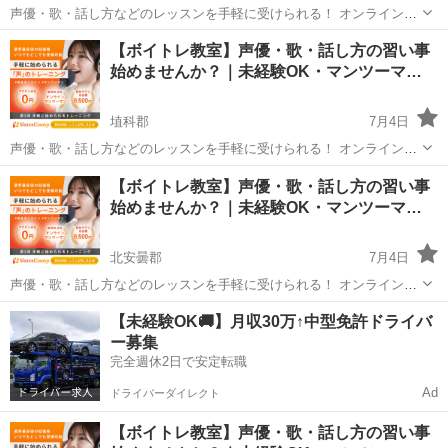
声優・歌・話し方などのレッスンを手軽に受けられる！ オンラインボ
イトレ教室「Voice Camp（ボイスキャンプ）」 「声優のレッスンを一
長野
上高井郡
その他
【ボイトレ教室】声優・歌・話し方の習い事
度受けてみたい」 「話し方に自信がなくて改善したい」 「歌が上手く
始めませんか？｜未経験OK・マンツーマ…
なって気...
埴科郡
7月4日
声優・歌・話し方などのレッスンを手軽に受けられる！ オンラインボ
イトレ教室「Voice Camp（ボイスキャンプ）」 「声優のレッスンを一
長野
埴科郡
その他
【ボイトレ教室】声優・歌・話し方の習い事
度受けてみたい」 「話し方に自信がなくて改善したい」 「歌が上手く
始めませんか？｜未経験OK・マンツーマ…
なって気...
北安曇郡
7月4日
声優・歌・話し方などのレッスンを手軽に受けられる！ オンラインボ
イトレ教室「Voice Camp（ボイスキャンプ）」 「声優のレッスンを一
長野
北安曇郡
その他
【未経験OK🚚】月収30万↑中型免許ドライバ
度受けてみたい」 「話し方に自信がなくて改善したい」 「歌が上手く
ー募集
なって気...
完全週休2日で安定転職
Ad
ドライバーダイレクト
【ボイトレ教室】声優・歌・話し方の習い事