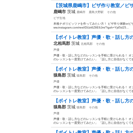
【茨城県鹿嶋市】ピザ作り教室／ピ
鹿嶋市
茨城
鹿嶋市
鹿島大野駅
その他
ピザ生地
本格ナポリピッツァを作ってみたい方！ ピザ作り体験orピザ作
ww.instagram.com/reel/DUzt6Z8E6Jm/?igsh=Yjd5d25...
【ボイトレ教室】声優・歌・話し方の習
北相馬郡
茨城
北相馬郡
その他
声優
声優・歌・話し方などのレッスンを手軽に受けられる！ オンラ
のレッスンを一度受けてみたい」 「話し方に自信がなくて改
【ボイトレ教室】声優・歌・話し方の習
猿島郡
茨城
猿島郡
その他
声優
声優・歌・話し方などのレッスンを手軽に受けられる！ オンラ
のレッスンを一度受けてみたい」 「話し方に自信がなくて改
【ボイトレ教室】声優・歌・話し方の習
猿島郡
茨城
猿島郡
その他
声優
声優・歌・話し方などのレッスンを手軽に受けられる！ オンラ
のレッスンを一度受けてみたい」 「話し方に自信がなくて改
【ボイトレ教室】声優・歌・話し方の習