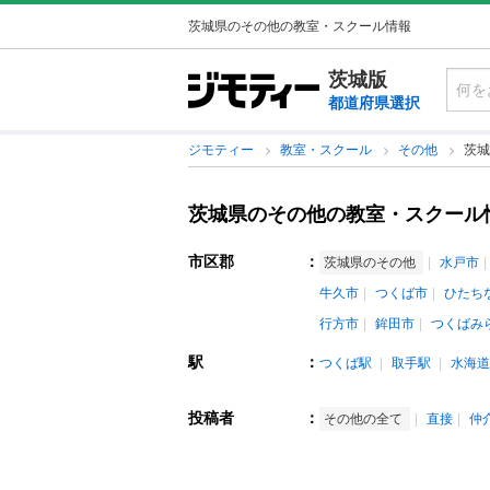
茨城県のその他の教室・スクール情報
茨城版
都道府県選択
ジモティー
教室・スクール
その他
茨城
茨城県のその他の教室・スクール
市区郡
：
茨城県のその他
水戸市
牛久市
つくば市
ひたち
行方市
鉾田市
つくばみ
駅
：
つくば駅
取手駅
水海道
投稿者
：
その他の全て
直接
仲