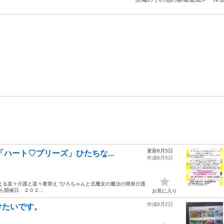
更新8月5日
「ハート♡プリーズ」ひたちな...
作成8月5日
える楽々介護と楽々着替え ”ひろちゃんと北魔女の魔法の簡単介護
) 開催日 ２０２...
お気に入り
作成8月2日
けたいです。