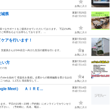
お気に入り
更新7月25日
茨城県
作成7月25日
様々なサポートをご提供させていただいております。 下記のURL
ご利用を心よりお待ちしております。 ...
お気に入り
更新7月23日
てケアを行います！
作成7月23日
す。支援員さんが24h自立へ向けた生活の援助を行います。
8
お気に入り
更新7月14日
たい方
作成7月14日
その他
4
Tubeを始めて 収益化を達成し 企業からの動画編集を受けるお仕
 二つめは、1.2万人 現在取引して...
お気に入り
更新7月14日
 Meet） ＡＩＲＥ...
作成7月14日
ています。 平日の21時～23時（予約制）にオンラインでカウンセリ
下さい。 （予約時に、氏名、電話...
お気に入り