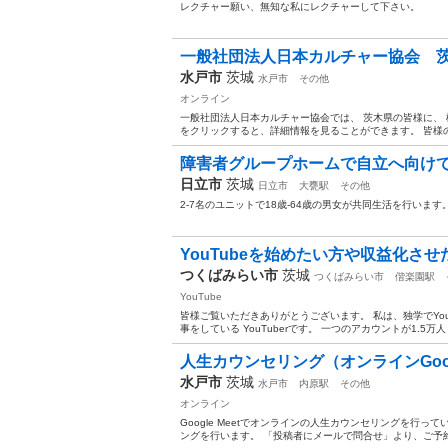
レクチャー願い、無知な私にレクチャーして下さい。
一般社団法人日本カルチャー協会 
水戸市
茨城
水戸市
その他
オンライン
一般社団法人日本カルチャー協会では、 茨木県の皆様に、 
をクリックすると、詳細情報を見ることができます。 皆様の
障害者グループホームで自立へ向け
日立市
茨城
日立市
大甕駅
その他
2-7名のユニットで18歳-64歳の男女が共同生活を行いま
YouTubeを始めたい方や収益化させ
つくばみらい市
茨城
つくばみらい市
偕楽園駅
YouTube
皆様ご覧いただきありがとうございます。 私は、独学でYou
事をしている YouTuberです。 一つのアカウントが1.5万人
人生カウンセリング（オンラインGoogle
水戸市
茨城
水戸市
内原駅
その他
オンライン
Google Meetでオンラインの人生カウンセリングを行っ
ングを行います。 「投稿者にメールで問合せ」より、ご予約