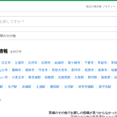
地元の掲示板 ジモティー
県のその他
情報
全847件
日立市
土浦市
古河市
石岡市
結城市
龍ケ崎市
下妻市
常総市
常
なか市
鹿嶋市
潮来市
守谷市
常陸大宮市
那珂市
筑西市
坂東市
稲
らい市
小美玉市
東茨城郡
稲敷郡
北相馬郡
久慈郡
那珂郡
猿島郡
駅
水戸駅
赤塚駅
土浦駅
勝田駅
古河駅
研究学園駅
新守谷駅
介
茨城のその他でお探しの投稿が見つからなかっ
茨城のその他の新着通知メール