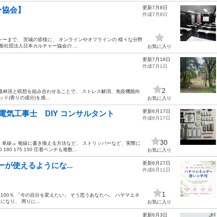
更新7月8日
ー協会】
作成7月8日
ーまで、 茨城の皆様に、 オンラインやオフラインの 様々な分野
社団法人日本カルチャー協会の ...
お気に入り
更新7月18日
作成7月1日
2
 森林浴と瞑想を組み合わせることで、 ストレス解消、免疫機能向
(香りの成分)を感...
お気に入り
更新6月17日
気工事士 DIY コンサルタント
作成6月17日
30
ら 単線→ 複線に書き換える方法など、 ストリッパーなど、実際に
0 175 150 圧着ペンチも複数...
お気に入り
更新6月27日
ギーが使えるようにな...
作成6月11日
1
100％ 「今の自分を変えたい」 そう思うあなたへ。 ハヤマエネ
なり、 周りに...
お気に入り
更新6月3日