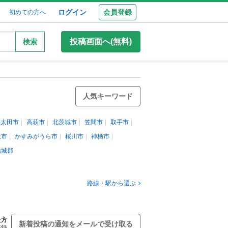
ログイン
会員登録
初めての方へ
投稿画面へ(無料)
検索
人気キーワード
陸太田市
高萩市
北茨城市
笠間市
取手市
敷市
かすみがうら市
桜川市
神栖市
結城郡
路線・駅から選ぶ
た方
新着投稿の通知をメールで受け取る
登録