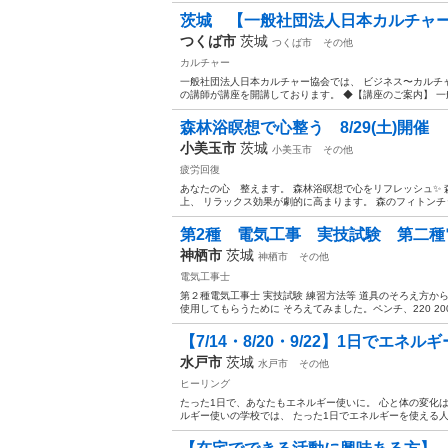
茨城 【一般社団法人日本カルチャ
つくば市
茨城
つくば市
その他
カルチャー
一般社団法人日本カルチャー協会では、 ビジネス〜カルチャ
の講師が講座を開講しております。 ◆【講座のご案内】 一般
森林浴瞑想で心整う 8/29(土)開催
小美玉市
茨城
小美玉市
その他
疲労回復
あなたの心 整えます。 森林浴瞑想で心をリフレッシュ✨
上、 リラックス効果が劇的に高まります。 森のフィトンチッド
第2種 電気工事 実技試験 第二種電
神栖市
茨城
神栖市
その他
電気工事士
第２種電気工事士 実技試験 練習方法等 道具のそろえ方か
使用してもらうために そろえてみました。ペンチ、220 200 18
【7/14・8/20・9/22】1日でエネル
水戸市
茨城
水戸市
その他
ヒーリング
たった1日で、あなたもエネルギー使いに。 心と体の変化は
ルギー使いの学校では、 たった1日でエネルギーを使える人に