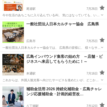
尾道駅
7月26日
今や生活のあちこちに入り込んでいるAI。 気にはなっていても、いざ
自分が使うとなると、どうしたらいいか分からない… そんな方々のた
広島
尾道市
尾道駅
その他
初心者
一般社団法人日本カルチャー協会 広島県
めに、「AIってこんな事ができるんですよ！」という驚きを届けた
い。 お持ちい...
広島市
7月25日
一般社団法人日本カルチャー協会では、 広島県の皆様に、 様々なサポ
ートをご提供させていただいております。 公式WEBや下記のURLをク
広島
広島市
その他
広島インバウンド集客の始め方 ～店舗・ビ
リックすると、詳細情報を見ることができます。 皆様のご利用を心よ
ジネスへ来店してもらうために！～
りお待ちしておりま...
本通駅
7月16日
これからは、外国人観光客へ向けたサービスを進めたいが、どこから
宣伝していったらよいかわからない。そんな方、個人事業から法人企
広島
広島市
本通駅
その他
集客
補助金活用 2026 持続化補助金・広島チャレ
業まで、広島インバウンド 集客の仕方の勉強会です。 まずはお気軽に
ンジ応援補助金・計画的経営改…
ご相談ください。 イン...
八丁堀駅
7月12日