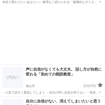
本気で変わりたいあなたへ✨ 無理なく続けられる「健康的なダイエッ
ト」を一緒に見つけていきませんか？😊 🍽️ただ体重を減らすだけでな
広島
広島市
その他
オンライン
く、 ✔️食事のバランス ✔️生活リズムの見直し ✔️心との向き合い方 な
ど、...
声に自信がなくても大丈夫。 話し方が自然に
変わる「初めての朗読教室」
福山市
12月27日
・人前で話すと緊張してしまう ・自分の声に自信が持てない ・気持ち
をうまく言葉にできない そんな方のための、朗読初心者向け・少人数
広島
福山市
その他
文章
自分に自信がない、消えてしまいたいと思う
朗読教室です。 朗読は「上手に読むこと」が目的ではありません。 文