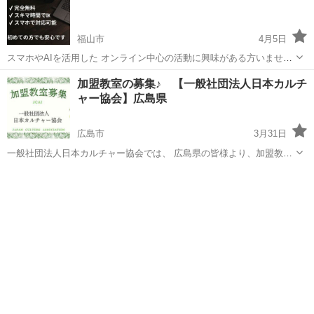
福山市
4月5日
スマホやAIを活用した オンライン中心の活動に興味がある方いません
か？😊 最近、スマホ1台で進めていける 新しい仕組みについて知る機
広島
福山市
その他
オンライン
加盟教室の募集♪ 【一般社団法人日本カルチ
会がありました。 AIが説明や案内をサポートしてくれるため、 オンラ
ャー協会】広島県
イン中...
広島市
3月31日
一般社団法人日本カルチャー協会では、 広島県の皆様より、加盟教室
の募集をしております。その他、下記の様々な募集も行っておりま
広島
広島市
その他
す。 下記のURLをクリックすると、日程などの詳細情報を見ることが
でき、 24時間ご予約・お申...