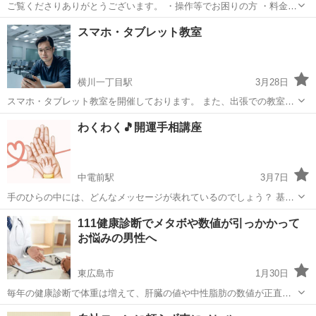
ご覧くださりありがとうございます。 ・操作等でお困りの方 ・料金プ
ランの見直しをしたい方 ・携帯料金を安くしたいけど自分で手続きす
広島
広島市
その他
シニア向け
スマホ・タブレット教室
るのが分からない・面倒くさい ・他社に乗り換えたいけど操作方法手
続きが分からない方...
横川一丁目駅
3月28日
スマホ・タブレット教室を開催しております。 また、出張での教室も
承っております。 スマホ操作はもちろん、キャリアでは教えてくれな
広島
広島市
横川一丁目駅
その他
タブレット
わくわく🎵開運手相講座
い事、またアプリの実践など身になる事を行っています。 いま深刻化
しているキャリアの撤退。 スマホ...
中電前駅
3月7日
手のひらの中には、どんなメッセージが表れているのでしょう？ 基本
的な資質やこれからの可能性を読んだり、長所や短所を客観的に知る
広島
広島市
中電前駅
その他
手相
111健康診断でメタボや数値が引っかかって
ことで、 人間関係やこれからの人生を豊かでより良いものにすること
お悩みの男性へ
ができます。 考え方や生...
東広島市
1月30日
毎年の健康診断で体重は増えて、肝臓の値や中性脂肪の数値が正直不
味い事になっている💦 医者からダイエットしましょうと言われてもお
広島
東広島市
その他