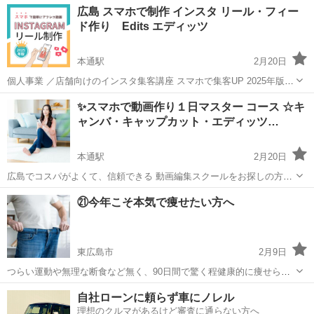
広島
福山市
道上駅
その他
趣味
広島 スマホで制作 インスタ リール・フィー
そんな方向けに、趣味養蜂の基礎指導を行っています。 🐝 内容 ・ミ
ド作り Edits エディッツ
ツバチの基本的な知...
本通駅
2月20日
個人事業 ／店舗向けのインスタ集客講座 スマホで集客UP 2025年版
リール作りや、フィード作りまで、事業所の売り上げアップの 教室で
広島
広島市
本通駅
その他
リール
✨スマホで動画作り１日マスター コース ☆キ
す。 リールがよいのはわかっているが作り方がわからない。 投稿して
ャンバ・キャップカット・エディッツ…
いる...
本通駅
2月20日
広島でコスパがよくて、信頼できる 動画編集スクールをお探しの方へ
こちらは、スマホで動画編集をしたい方向けの1日完結の人気コース
広島
広島市
本通駅
その他
動画編集
㉑今年こそ本気で痩せたい方へ
中区袋町の教室（対面講座）とオンライン（ご家庭）で受講できま
す。 キャンバ・キ...
東広島市
2月9日
つらい運動や無理な断食など無く、90日間で驚く程健康的に痩せられ
て、リバウンドもしないダイエットにご興味はありませんか？ ダイエ
広島
東広島市
その他
自社ローンに頼らず車にノレル
ットしたいけど運動は苦手で続けられない。 カロリー計算とか面倒で
理想のクルマがあるけど審査に通らない方へ
頭が痛くなりそう。 頑張ってダ...