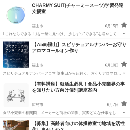
開校をし、1年が経ちました。 小学生〜中学生(場合によっては幼稚園
広島
尾道市
その他
個人
CHARMY SUIT(チャーミースーツ)学習発達
児も可能)を対象としております。 数学、生物のみでしたら高校生も可
支援室
能です。 不登校の...
福山市
6月15日
｢これならできる！｣を一緒に見つけ、 少しずつ"できる"を増やしてい
く学習発達支援室です 学習支援 宿題支援 SST 不登校 などなど 小さ
広島
福山市
その他
SST
【7/5㈰福山】スピリチュアルナンバーお守り
な個人塾のような雰囲気です🌱
アロマロールオン作り
福山市
6月10日
スピリチュアルナンバーアロマ 誕生日から紐解く、お守りアロマロー
ルオン作り。 スピリチュアルナンバーとは？ 現代の数秘術のルーツと
広島
福山市
その他
スピリチュアル
【有料講座】就活生必見！食品小売業界の事
なった、西暦が始まるよりも古くから存在する占術。 一般的な数秘術
を知りたい方向け個別講座案内
が生...
広島市
6月7日
食品小売業の相関図、メーカーと商社の関係、実際どんな仕事をして
いるの？などなど食品小売業界の今を現役の営業マンがお伝えしま
広島
広島市
その他
講座
【募集】高齢者向けの体操教室で地域を活性
す！就職先を悩まれている方、業界のリアルを知りたい方に、現役の
化しませんか？