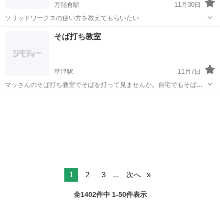
万能倉駅
11月30日
ソリッドワークスの使い方を教えてもらいたい
広島
福山市
万能倉駅
その他
そば打ち教室
草津駅
11月7日
マッさんのそば打ち教室でそばを打って見ませんか。自宅でもそばが
打てるよう個別指導で丁寧に指導します。楽しいそば打ちをして家族
広島
広島市
草津駅
その他
初心者
の誕生日プレゼントに。体験から始まるそばの道へ、一歩踏み出しま
せんか。初心者大歓迎、先ずは体験から始...
1
2
3
...
次へ
全1402件中 1-50件表示