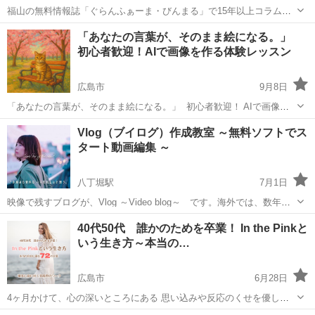
福山の無料情報誌「ぐらんふぁーま・びんまる」で15年以上コラムの
連載を続けている新涯町の「石の彩聖」です！初のジモティーでのセ
広島
福山市
福山駅
その他
終活
「あなたの言葉が、そのまま絵になる。」
ミナー募集です！ みんな考えたことのある「これからのこと」 まずは
初心者歓迎！AIで画像を作る体験レッスン
知ることからはじめて...
広島市
9月8日
「あなたの言葉が、そのまま絵になる。」 初心者歓迎！ AIで画像を
作る体験レッスン 📘 レッスン内容 ・無料体験レッスン（30〜45分）
広島
広島市
その他
SNS
Vlog（ブイログ）作成教室 ～無料ソフトでス
→ AIに言葉を伝えて、画像が出力される驚きを体感！ ・6回...
タート動画編集 ～
八丁堀駅
7月1日
映像で残すブログが、Vlog ～Video blog～ です。海外では、数年前
から話題となり、様々な人気 動画が生まれています。 Vlog作りは、想
広島
広島市
八丁堀駅
その他
動画編集
40代50代 誰かのためを卒業！ In the Pinkと
いでの映像を、動画で残しておきたい女性の間で人気になっていま
いう生き方～本当の…
す。 こ...
広島市
6月28日
4ヶ月かけて、心の深いところにある 思い込みや反応のくせを優しく
ほどいていく 実践型のプログラム。 日常の中でふと湧き上がる不安や