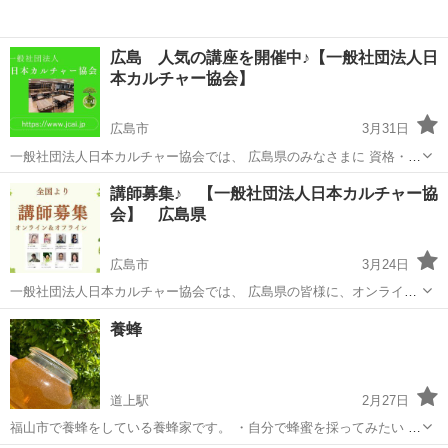
広島 人気の講座を開催中♪【一般社団法人日
本カルチャー協会】
広島市
3月31日
一般社団法人日本カルチャー協会では、 広島県のみなさまに 資格・講
師養成・プロ養成・ 料理・語学・ダンス・音楽・健康・ハンドメイ
広島
広島市
その他
カルチャー
講師募集♪ 【一般社団法人日本カルチャー協
ド・ 美容・ファッション・介護・福祉・植物・アート 資産運用・伝統
会】 広島県
文化・占い・一般...
広島市
3月24日
一般社団法人日本カルチャー協会では、 広島県の皆様に、オンライン
講師やオフライン講師の募集をしております。その他、下記の様々な
広島
広島市
その他
オンライン
養蜂
募集も行っております。 下記のURLをクリックすると、日程などの詳
細情報を見ることができ、 ...
道上駅
2月27日
福山市で養蜂をしている養蜂家です。 ・自分で蜂蜜を採ってみたい ・
庭や畑でミツバチを飼ってみたい ・定年後の趣味として始めてみたい