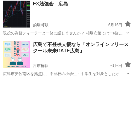
広島
広島市
その他
50代
FX勉強会 広島
焦り怒りやモヤモヤに 少しずつ違う反応ができるようになる。 自分を
責めない、...
的場町駅
6月16日
現役の為替ディーラーと一緒に話しませんか？ 相場次第では一緒にト
レードしたり、相場の話やトレードにおける心得等も助言もらえま
広島
広島市
的場町駅
その他
トレーダー
広島で不登校支援なら「オンラインフリース
す。 初心者の方でも連絡ください！ F✖️はしたことない、でも興味が
クール未来GATE広島」
ある方もぜひぜひ！ ○トレー...
古市橋駅
6月6日
広島市安佐南区を拠点に、不登校の小学生・中学生を対象としたオン
ラインフリースクール「未来GATE広島」です。 現在、学校に行けな
広島
広島市
古市橋駅
その他
フリースクール
い、登校が不安、勉強に遅れを感じている…そんなお子さまとご家族
を支えるため、家庭にいながら学べ...