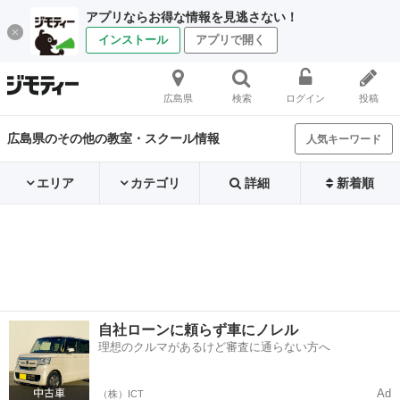
アプリならお得な情報を見逃さない！
インストール
アプリで開く
広島県
検索
ログイン
投稿
広島県のその他の教室・スクール情報
人気キーワード
エリア
カテゴリ
詳細
新着順
自社ローンに頼らず車にノレル
理想のクルマがあるけど審査に通らない方へ
Ad
（株）ICT