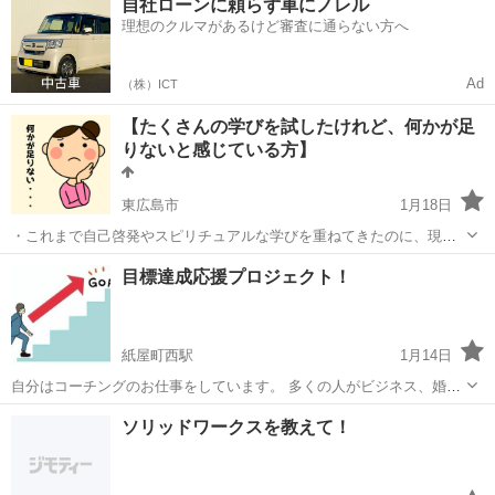
自社ローンに頼らず車にノレル
酒や食べるのが好きでどうにも痩せられない😓 そのお悩み僕に是非ご
理想のクルマがあるけど審査に通らない方へ
相談下さい！✨ つらい運動や無...
Ad
（株）ICT
【たくさんの学びを試したけれど、何かが足
りないと感じている方】
東広島市
1月18日
・これまで自己啓発やスピリチュアルな学びを重ねてきたのに、現実
でうまく活用できない。 ・新しいことを始めたいけれど、失敗するの
広島
東広島市
その他
自己啓発
目標達成応援プロジェクト！
が怖い」「何かが引っかかって、行動に移せない。 ・自分が望む未来
を思い描いているけれど、実現す...
紙屋町西駅
1月14日
自分はコーチングのお仕事をしています。 多くの人がビジネス、婚
活、ダイエットなど様々な分野で、目標を立てて、その達成に向かっ
広島
広島市
紙屋町西駅
その他
コーチング
ソリッドワークスを教えて！
て努力していると思います。 ただ達成に向かって努力する過程で、
「お金がない」「人の目が気になる」「ど...