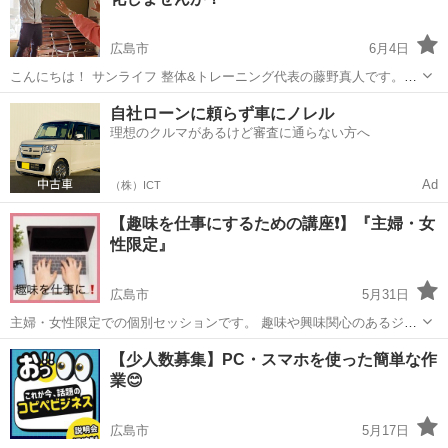
業界人講師が知りうる全てをお伝えします！...
広島市
6月4日
こんにちは！ サンライフ 整体&トレーニング代表の藤野真人です。
https://fujino-masato.com/ 現在、公民館・地域・企業などで講演会活
広島
広島市
その他
腰痛
自社ローンに頼らず車にノレル
動も行っております。 主に高齢者向けの講演会を行ってお...
理想のクルマがあるけど審査に通らない方へ
Ad
（株）ICT
【趣味を仕事にするための講座❗️】『主婦・女
性限定』
広島市
5月31日
主婦・女性限定での個別セッションです。 趣味や興味関心のあるジャ
ンルを仕事にするための講座です！ 小さく始めれば、誰ででもできま
広島
広島市
その他
講座
【少人数募集】PC・スマホを使った簡単な作
す^^ ハードルを下げてできる範囲内でスタートすれば 良いので難しく
業😊
考えなくて大...
広島市
5月17日