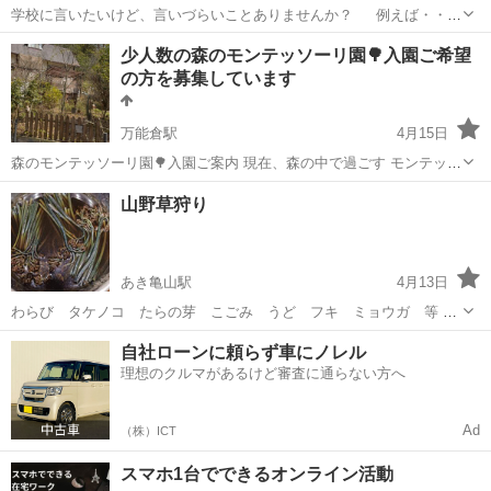
学校に言いたいけど、言いづらいことありませんか？ 例えば・・・
『評定に納得がいかないけど、言い出せない』 『担任の先生の言
広島
広島市
その他
手伝い
少人数の森のモンテッソーリ園🌳入園ご希望
葉が乱暴で、毎日が苦痛』 『子ども同士のケンカで、相手の親が担任
の方を募集しています
を味方につけ...
万能倉駅
4月15日
森のモンテッソーリ園🌳入園ご案内 現在、森の中で過ごす モンテッソ
ーリの小さな園を準備しています。 子どもが自分で選び、 自分のペー
広島
神石郡
万能倉駅
その他
モンテッソーリ
山野草狩り
スで過ごせる環境を大切に、 少人数でゆったりとした時間を過ごしま
す。 園としての本格的...
あき亀山駅
4月13日
わらび タケノコ たらの芽 こごみ うど フキ ミョウガ 等 4
月13日現在、わらび、こごみ、たらの芽 ヨモギ等出てます。 １人
広島
山県郡
あき亀山駅
その他
無料
自社ローンに頼らず車にノレル
1000円 未就学児無料
理想のクルマがあるけど審査に通らない方へ
Ad
（株）ICT
スマホ1台でできるオンライン活動