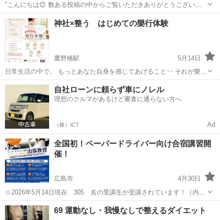
"こんにちは😊 数ある投稿の中からご覧いただきありがとうございま
す。 現在、オンライン中心で取り組める内容について、少人数でご案
広島
広島市
その他
神社×整う はじめての樂行体験
内しています✨ 📌 主な内容 ・文章作成 ・投稿補助 ・テンプレート対
応 な...
鷹野橋駅
5月14日
日常生活の中で、 もっとあなた自身を感じてあげること‥ それが樂
行‥ あなたの身体の声をもっと聞いて あなたの心の声をもっと聞いて
広島
広島市
鷹野橋駅
その他
連絡先
自社ローンに頼らず車にノレル
あなたの発する言葉をもっと聞いて あなたという人をもっとわか...
理想のクルマがあるけど審査に通らない方へ
Ad
（株）ICT
全国初！ペーパードライバー向け合宿講習開
催！
広島市
4月30日
☆2026年5月14日現在 305 名の受講生が受講されています！（内合
宿利用者 1名）☆ 私は32歳男性の、元自動車学校勤務の教習指導
広島
広島市
その他
ペーパードライバー
69 運動なし・我慢なしで整えるダイエット
員・検定員だったMIYAGI MY CAR MY LIFEの板橋と申します。 2...