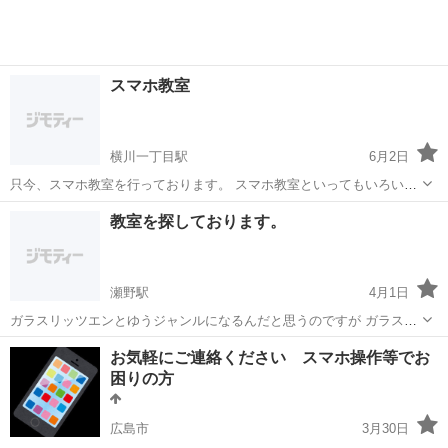
スマホ教室
横川一丁目駅
6月2日
只今、スマホ教室を行っております。 スマホ教室といってもいろいろ
とありますが、メインは防災やセキュリティ、キャリアの罠、アプリ
広島
広島市
横川一丁目駅
その他
教室を探しております。
の実践などさまざまです。 ぜひぜひ参加してみてください！ あっ！と
驚くことや、ゾッとする事を教えます。
瀬野駅
4月1日
ガラスリッツエンとゆうジャンルになるんだと思うのですが ガラスに
ルーターを使って削りながら彫刻などをする教室を探しております。
広島
広島市
瀬野駅
その他
月謝
お気軽にご連絡ください スマホ操作等でお
ご存知の方や実際されている先生からの情報が欲しいです。 場所や月
困りの方
謝が自分と合えば習いたいと思って...
広島市
3月30日