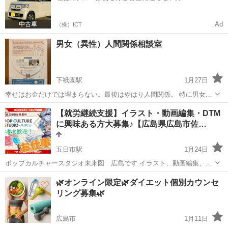
Ad
（株）ICT
男女（異性）人間関係相談室
下祇園駅
1月27日
幸せはお金だけでは埋まらない。最後はやはり人間関係。 特に男女
（異性）との関係をスムーズにこなす為の基本的 なノーハウ・トリセ
広島
広島市
下祇園駅
その他
オンライン
【就労継続支援】イラスト・動画編集・DTM
ツが大切な事に気づいてもらう、 オンライン学習塾です。まずは無料
に興味ある方大募集♪【広島県広島市佐…
でお試しを！
五日市駅
1月24日
ポップカルチャースタジオ未来図 広島です イラスト、動画編集、Ｄ
ＴＭにご興味のある方！学びたい方！好きをお仕事にしたい方！を大
広島
広島市
五日市駅
その他
興味
🌿オンライン限定🌿ダイエット個別カウンセ
募集です！ 【概要】 完全未経験ＯＫ 週１日から体調に合わせて通所
リング募集🌿
ＯＫ 安心して過ご...
広島市
1月11日