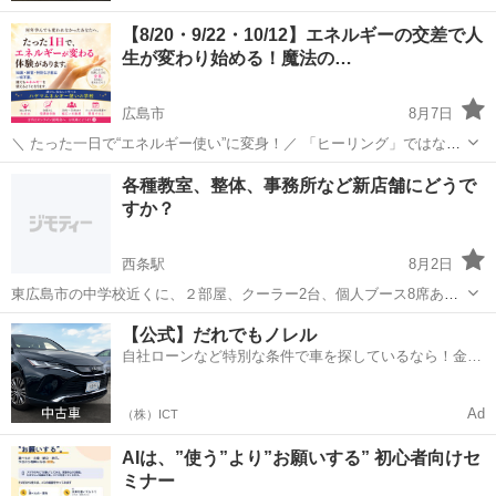
【8/20・9/22・10/12】エネルギーの交差で人
生が変わり始める！魔法の…
広島市
8月7日
＼ たった一日で“エネルギー使い”に変身！／ 「ヒーリング」ではない
エネルギーの高さが起こる場所 エネルギーの交差が起こると、新しい
広島
広島市
その他
各種教室、整体、事務所など新店舗にどうで
あなたが創造されます── ＼2025年8月8日には、初めての書籍が...
すか？
西条駅
8月2日
東広島市の中学校近くに、２部屋、クーラー2台、個人ブース8席ある
教室をお安く譲ります。 即開業出来ます。駐車場も広々5〜10台ぐら
広島
東広島市
西条駅
その他
事務所
【公式】だれでもノレル
い停めれるかもしれません 興味ある人はお問合せください
自社ローンなど特別な条件で車を探しているなら！金利
0%で車をご提供、ノレル独自与信システム。
Ad
（株）ICT
AIは、”使う”より”お願いする” 初心者向けセ
ミナー