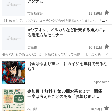
アタナに
章を丁寧に...
市役所前駅
11月29日
はじめまして。 この度、コーチングの受付を開始いたしました。 「今
の自分を変えたい」「もっと力を発揮したい」「前に進みたいけれど
広島
広島市
市役所前駅
その他
コーチング
⭐️ヤフオク、メルカリなど販売する達人によ
不安がある」 そんなお気持ちを抱えている方のお力になれればと思
る活用方法セミナー
い、募集に至りました。 私のコ...
広島市
10月11日
要らないものあるんだけど、お店にもっていっても数十円、 よくあり
ますよね。 自分で販売すれば以外とお金になることにびっくり！ 数々
広島
広島市
その他
ヤフオク
の商品を販売（一つ数万円以上）してきた達人が 商品の売り方、配送
方法含めて具体...
参加費《 無料 》第30回お墓セミナー開催！
一度は考えたことのある「お墓じまい…
福山駅
10月3日