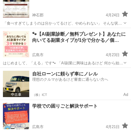
神石郡
4月24日
「食べすぎてしまうのは分かってるけど、やめられない」 そんな状態
で悩んでいませんか？ 実はそれ、食べる量の問題ではなく “食べ方や
広島
神石郡
その他
🐾【AI副業診断／無料プレゼント】あなたに
体の状態”が整っていないことが原因のことが多いです。 無理に我慢し
向いてる副業タイプが1分で分かる／個…
て減らすのではなく、 ...
広島市
4月23日
はじめまして、「える」です🐾 「AI副業に興味はあるけど 何から始め
ればいいか分からない」 という方向けに、 1分でできる無料のAI副業
広島
広島市
その他
無料
自社ローンに頼らず車にノレル
診断を プレゼントしています✨ ＼AI副業診断でわかること／ 🐾あ...
理想のクルマがあるけど審査に通らない方へ
Ad
（株）ICT
学校での困りごと解決サポート
広島市
4月21日