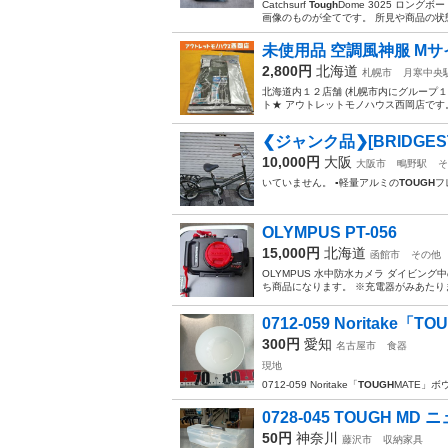
Catchsurf
Tough
Dome 3025 ロン
画像のものが全てです。 所見や商品の状
未使用品 空調風神服 Mサイズ T
2,800円
北海道
札幌市
月寒中央
北海道内１２店舗 (札幌市内にグループ
ト★ アウトレットモノハウス西岡店です。 未使
❮ジャンク品❯[BRIDGEST
10,000円
大阪
大阪市
鴫野駅
そ
いていません。 ▪軽量アルミの
TOUGH
フ
OLYMPUS PT-056
15,000円
北海道
函館市
その他
OLYMPUS 水中防水カメラ ダイビン
ち商品になります。 ※充電器がみあたりま
0712-059 Noritake「
300円
愛知
名古屋市
食器
現地
0712-059 Noritake「
TOUGH
MATE」ボ
0728-045 TOUGH MD
50円
神奈川
藤沢市
収納家具