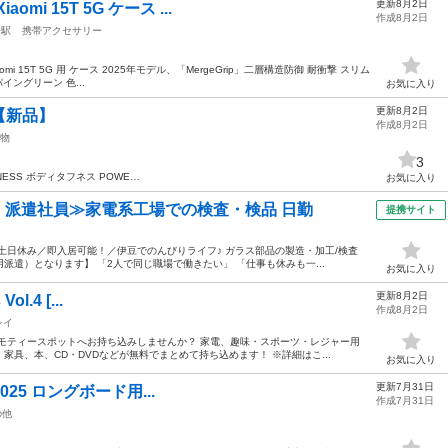
更新8月2日
mi 15T 5G ケース ...
作成8月2日
子駅
携帯アクセサリー
aomi 15T 5G 用 ケース 2025年モデル、「MergeGrip」二層構造防御 耐衝撃 スリム
イングリーン 色...
お気に入り
更新8月2日
【新品】
作成8月2日
物
3
NESS ボディタフネス POWE…
お気に入り
円・派遣社員≫家電系工場での検査・検品 日勤
提携サイト
土日休み／即入居可能！／伊豆でのんびりライフ♪ ガラス部品の製造・加工/検査
遣）となります】 「2人で同じ職場で働きたい」 「仕事も休みも一...
お気に入り
更新8月2日
ol.4 [...
作成8月2日
レイ
モティースポットへお持ち込みしませんか？ 家電、趣味・スポーツ・レジャー用
具、本、CD・DVDなどが無料でまとめて持ち込めます！ ※詳細はこ...
お気に入り
更新7月31日
 3025 ロングボード用...
作成7月31日
の他