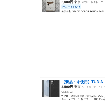
2,000円
東京
目黒区
目黒駅
テ
オンライン決済
モデル名: STACK COLOR
TOUGH
TABL
【新品・未使用】TUDIA「
3,500円
東京
八王子市
京王八王
Galaxy S2
TUDIA「米軍MIL規格・落下保護」Galaxy 
カバー - ブラック 色 ブラック 対応デバイス