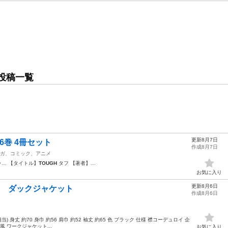
投稿一覧
更新8月7日
巻 6巻 4冊セット
作成8月7日
ガ、コミック、アニメ
… 【タイトル】
TOUGH
タフ 【著者】…
お気に入り
更新8月6日
フダック ダックジャケット
作成8月6日
) 身丈 約70 身巾 約56 肩巾 約52 袖丈 約65 色 ブラック 仕様 襟コーデュロイ 企
 ワークジャケット...
お気に入り