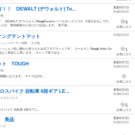
更新8月7日
 DEWALT (デウォルト) To...
作成8月6日
の他
DEWALT (デウォルト)
Tough
System ツールボックス 2.0 ２段引き出しです。
6
が 車内確保のために1つ出品します。 若干使...
お気に入り
作成8月6日
ィングテントマット
リッシュガーデン前駅
その他
クッション性に優れた折りたたみ式フロアマットです。 コールマン
Tough
Wide Do
1
等はなく美品だと思います。 キャンプ等ではな...
お気に入り
更新8月7日
ト TOUGH
作成8月5日
の他
服になります。 サイズは2XL…
お気に入り
更新8月4日
ロスバイク 自転車 6段ギア LE...
作成8月4日
クロスバイク
5
スバイク 自転車 6段ギア L…
お気に入り
更新8月3日
6 美品
作成8月3日
メラ