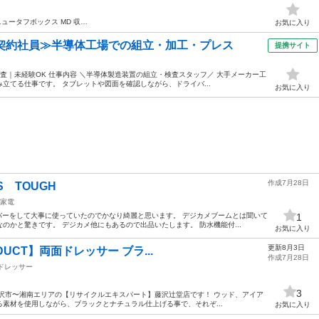
ニュータフボックス MD 収…
お気に入り
・契約社員≫半導体工場での組立・加工・プレス
提携サイト
査｜未経験OK 仕事内容 ＼半導体製造装置の組立・検査スタッフ／ 大手メーカー工
立てる仕事です。 タブレットや図面を確認しながら、ドライバ...
お気に入り
作成7月28日
 TOUGH
家電
バーをして大事に使っていたのでかなり綺麗と思います。 デジカメブームとは聞いて
1
のかと驚きです。 デジカメ他にもあるので出品いたします。 防水機能付...
お気に入り
更新8月3日
ODUCT】両面ドレッサー ブラ...
作成7月28日
ドレッサー
3
沢市〜湘南エリアの【リサイクルエキスパート】藤沢辻堂店です！ ウッド、アイア
素材を使用しながら、ブラックとナチュラル仕上げる事で、それぞ...
お気に入り