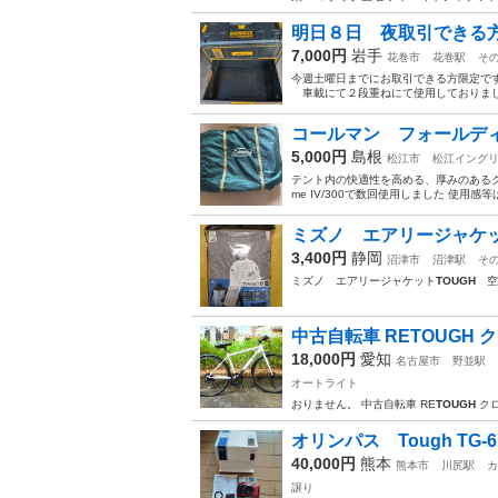
明日８日 夜取引できる方！！
7,000円
岩手
花巻市
花巻駅
そ
今週土曜日までにお取引できる方限定です。 
車載にて２段重ねにて使用しておりました
コールマン フォールデ
5,000円
島根
松江市
松江イング
テント内の快適性を高める、厚みのある
me IV/300で数回使用しました 使用感
ミズノ エアリージャケッ
3,400円
静岡
沼津市
沼津駅
そ
ミズノ エアリージャケット
TOUGH
空調
中古自転車 RETOUGH ク
18,000円
愛知
名古屋市
野並駅
オートライト
おりません。 中古自転車 RE
TOUGH
クロ
オリンパス Tough TG-
40,000円
熊本
熊本市
川尻駅
カ
譲り