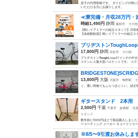
息子の代理投稿です。 ダイビングの時に
いただける方にお譲りします。
≪寮完備・月収28万円・
時給1,490円
静岡
藤枝市
その他
【軽いドアミラーの組立スタッフ】月収例
【未経験歓迎】軽いドアミラーの組立スタ
ブリヂストンToughLoop
17,800円
静岡
浜松市
その他
ブリヂストン
Tough
Loop27インチの
ステンレス製大型バスケットです。 ステン
BRIDGESTONE]SCRID
13,800円
大阪
大阪市
鴫野駅
そ
く、重い荷物でもふらつきにくい、頑丈
ギタースタンド 2本用
2,500円
千葉
千葉市
妙典駅
弦
スタンド
数年前に5000円ほどで新品購入しました 以
ーコーティング メーカー キョーリツコーポレー
※8/5〜9引渡お休みします