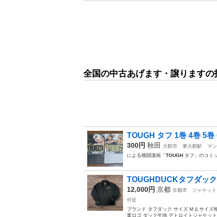
全国の中古あげます・譲りますの
TOUGH タフ 1巻 4巻 5
300円
秋田
大館市
東大館駅
マン
による格闘漫画「
TOUGH
タフ」のコミッ
TOUGHDUCKタ
12,000円
京都
京都市
ジャケット
付近
ブランド タフダック サイズ M (Lサイズ相当
業ロゴ ダック生地 デトロイトジャケット風