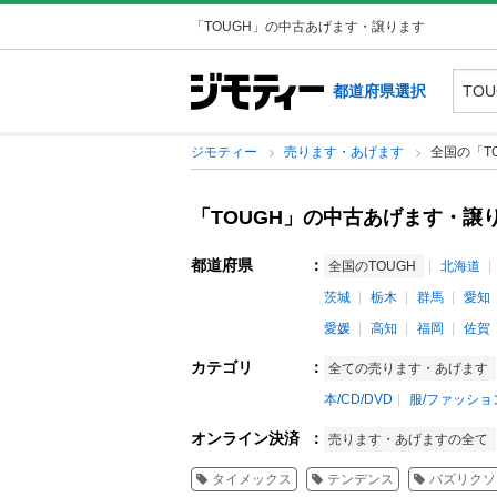
「TOUGH」の中古あげます・譲ります
都道府県選択
ジモティー
売ります・あげます
全国の「T
「TOUGH」の中古あげます・譲
都道府県
：
全国のTOUGH
北海道
茨城
栃木
群馬
愛知
愛媛
高知
福岡
佐賀
カテゴリ
：
全ての売ります・あげます
本/CD/DVD
服/ファッショ
オンライン決済
：
売ります・あげますの全て
タイメックス
テンデンス
バズリクソ