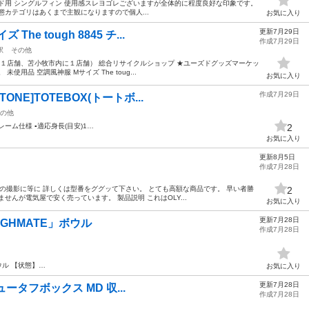
グボード用 シングルフィン 使用感スレヨゴレございますが全体的に程度良好な印象です。
態カテゴリはあくまで主観になりますので個人...
お気に入り
更新7月29日
he tough 8845 チ...
作成7月29日
駅
その他
１１店舗、苫小牧市内に１店舗） 総合リサイクルショップ ★ユーズドグッズマーケッ
用品 空調風神服 Mサイズ The toug...
お気に入り
作成7月29日
ONE]TOTEBOX(トートボ...
の他
レーム仕様 ▪適応身長(目安)1…
2
お気に入り
更新8月5日
作成7月28日
グ中の撮影に等に 詳しくは型番をググッて下さい。 とても高額な商品です。 早い者勝
2
せんが電気屋で安く売っています。 製品説明 これはOLY...
お気に入り
更新7月28日
TOUGHMATE」ボウル
作成7月28日
ウル 【状態】…
お気に入り
更新7月28日
 ニュータフボックス MD 収...
作成7月28日