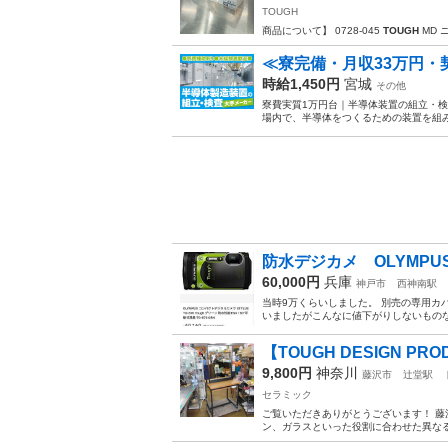
TOUGH
商品について】 0728-045
TOUGH
MD 
≪寮完備・月収33万円
時給1,450円
宮城
その他
寮費実質1万円台｜半導体装置の組立・検
場内で、半導体をつくるための装置を組み
防水デジカメ OLYMPUS
60,000円
兵庫
神戸市
西神南駅
当時9万くらいしました。 別売の専用カ
いましたがこんなに値下がりしないものな
【TOUGH DESIGN PR
9,800円
神奈川
藤沢市
辻堂駅
セラミック
ご覧いただきありがとうございます！ 藤
ン、ガラスといった役割に合わせた異なる