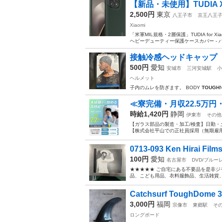
【新品・未使用】TUDIA Xiao
2,500円
東京
八王子市
京王八王
Xiaomi
「米軍MIL規格・2層保護」TUDIA for Xi
ヘビーデューティー保護ケースカバー - パ
接触冷感ヘッドキャップ
500円
愛知
安城市
三河安城駅
小
ヘルメット
子内のムレを防ぎます。 BODY
TOUGH
≪寮完備・月収22.5万
時給1,420円
静岡
伊東市
その他
【ガラス部品の製造・加工/検査】日勤・
【株式会社平山での正社員採用（無期雇用派
0713-093 Ken Hirai Films V
100円
愛知
名古屋市
DVD/ブルー
★★★★★ ご自宅にある不要品を是非ジ
品、こども用品、衣料服飾品、生活雑貨、家
Catchsurf ToughDome
3,000円
福岡
宗像市
東郷駅
そ
ロングボード