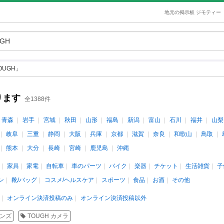
地元の掲示板 ジモティー
OUGH」
ります
全1388件
青森
岩手
宮城
秋田
山形
福島
新潟
富山
石川
福井
山梨
岐阜
三重
静岡
大阪
兵庫
京都
滋賀
奈良
和歌山
鳥取
熊本
大分
長崎
宮崎
鹿児島
沖縄
家具
家電
自転車
車のパーツ
バイク
楽器
チケット
生活雑貨
子
ン
靴/バッグ
コスメ/ヘルスケア
スポーツ
食品
お酒
その他
オンライン決済投稿のみ
オンライン決済投稿以外
ンズ
TOUGH カメラ