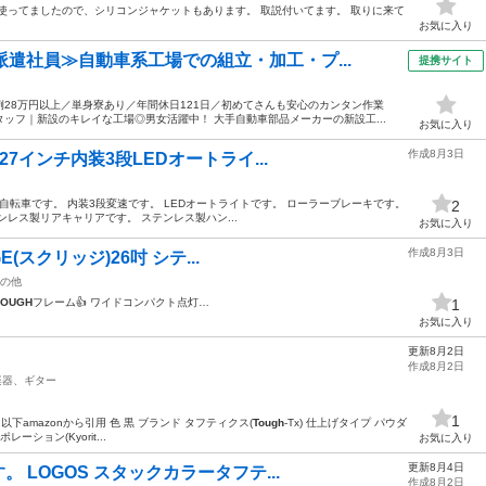
使ってましたので、シリコンジャケットもあります。 取説付いてます。 取りに来て
お気に入り
派遣社員≫自動車系工場での組立・加工・プ...
提携サイト
28万円以上／単身寮あり／年間休日121日／初めてさんも安心のカンタン作業
ッフ｜新設のキレイな工場◎男女活躍中！ 大手自動車部品メーカーの新設工...
お気に入り
作成8月3日
27インチ内装3段LEDオートライ...
中古自転車です。 内装3段変速です。 LEDオートライトです。 ローラーブレーキです。
2
レス製リアキャリアです。 ステンレス製ハン...
お気に入り
作成8月3日
GE(スクリッジ)26吋 シテ...
の他
TOUGH
フレーム👍️ ワイドコンパクト点灯…
1
お気に入り
更新8月2日
作成8月2日
楽器、ギター
1
下amazonから引用 色 黒 ブランド タフティクス(
Tough
-Tx) 仕上げタイプ パウダ
ション(Kyorit...
お気に入り
更新8月4日
。 LOGOS スタックカラータフテ...
作成8月2日