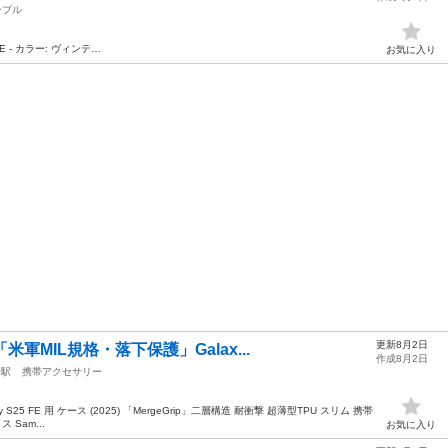
ーブル
E - カラー: ヴィンテ…
お気に入り
更新8月2日
米軍MIL規格・落下保護」Galax...
作成8月2日
子駅
携帯アクセサリー
S25 FE 用 ケース (2025) 「MergeGrip」二層構造 耐衝撃 超薄型TPU スリム 携帯
 Sam...
お気に入り