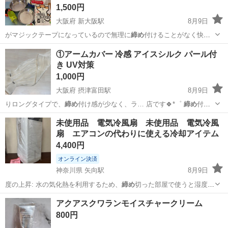
1,500円
大阪府 新大阪駅
8月9日
がマジックテープになっているので無理に
締め
付けることがなく快適
に装着していただけ…
大阪
大阪市
新大阪駅
その他
PETKIT
①アームカバー 冷感 アイスシルク パール付
き UV対策
1,000円
大阪府 摂津富田駅
8月9日
りロングタイプで、
締め
付け感が少なく、ラ… 店です🍀*゜
締め
付け
感なし 日焼け…
大阪
茨木市
摂津富田駅
小物
未使用品 電気冷風扇 未使用品 電気冷風
扇 エアコンの代わりに使える冷却アイテム
4,400円
オンライン決済
神奈川県 矢向駅
8月9日
度の上昇: 水の気化熱を利用するため、
締め
切った部屋で使うと湿度が
上がりやすい。…
神奈川
横浜市
矢向駅
家電
アクアスクワランモイスチャークリーム
800円