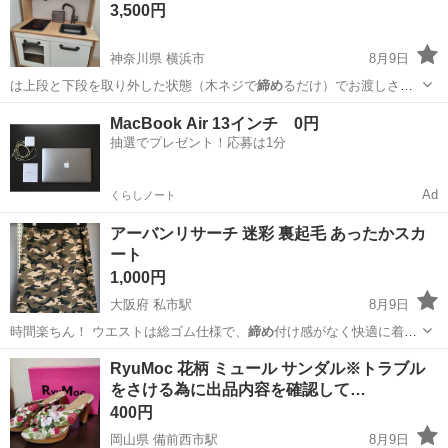
3,500円
神奈川県 横浜市
8月9日
は上段と下段を取り外した状態（木ネジで
締め
るだけ）でお渡しさせ
てもらいます。 …
神奈川
横浜市
おもちゃ
MacBook Air 13インチ 0円
抽選でプレゼント！応募は1分
Ad
くらしノート
アーバンリサーチ 迷彩 裏起毛 あったかスカ
ート
1,000円
大阪府 私市駅
8月9日
時間楽ちん！ ウエストは総ゴム仕様で、
締め
付け感がなく快適に着用
いただけます。 …
大阪
交野市
私市駅
スカート
迷彩
RyuMoc 花柄 ミュール サンダル※トラブル
をさける為に出品内容を確認して…
400円
岡山県 備前西市駅
8月9日