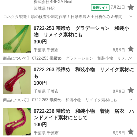
株式会社BREXA Next
7月21日
提携サイト
茨城県 静駅
コネクタ製造工場の検査や測定作業！日勤専属＆土日祝休み＆年間休
日128日★クリーンルーム内作業★マイカー通勤OK＆無料駐車場あり
茨城
常陸大宮市
静駅
その他
0722-253 帯締め グラデーション 和装小
★就業先食堂利用可！日払い制度あり！《茨城県常陸大宮市》 人気の
物 リメイク素材にも
工場のお仕事 ◇コネクタ製造工...
300円
千葉県 千葉市
8月9日
商品について】 0722-253 帯
締め
グラデーション 和装小物 リメイ
ク素…
千葉
千葉市
着物
和装小物
0722-263 帯締め 和装小物 リメイク素材に
も
100円
千葉県 千葉市
8月9日
商品について】 0722-263 帯
締め
和装小物 リメイク素材にも …
千葉
千葉市
着物
和装小物
0722-236 帯締め 和装小物 着物 浴衣 ハ
ンドメイド素材にとして
100円
千葉県 千葉市
8月9日