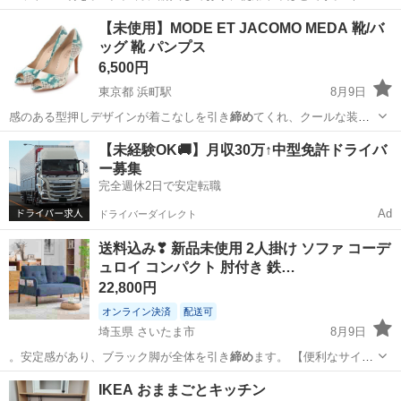
トショッピングで定価18,980円。 ベッド下収納があり便利です。 絶版
東京
中央区
勝どき駅
ベッド
締め
【未使用】MODE ET JACOMO MEDA 靴/バ
の品になりますので、どうぞご検討ください。 ドタキャンしない方、
ッグ 靴 パンプス
中古品のためサイ...
6,500円
東京都 浜町駅
8月9日
感のある型押しデザインが着こなしを引き
締め
てくれ、クールな装い
に。 スラっと伸び…
東京
中央区
浜町駅
靴
MEDA
【未経験OK🚚】月収30万↑中型免許ドライバ
ー募集
完全週休2日で安定転職
Ad
ドライバーダイレクト
送料込み❣ 新品未使用 2人掛け ソファ コーデ
ュロイ コンパクト 肘付き 鉄…
22,800円
オンライン決済
配送可
埼玉県 さいたま市
8月9日
。安定感があり、ブラック脚が全体を引き
締め
ます。 【便利なサイド
ポケット付…
埼玉
さいたま市
ソファ
コンパクト
IKEA おままごとキッチン