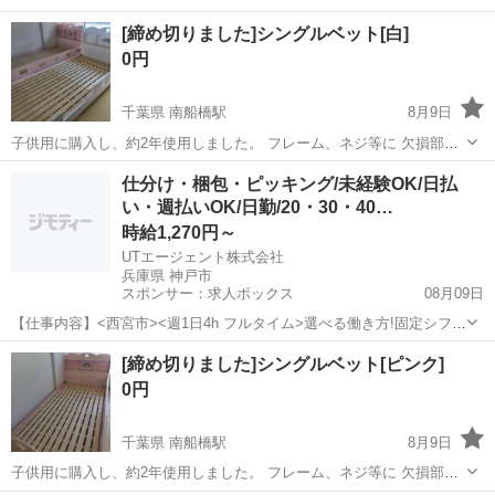
ーを本体に合わせて…
愛媛
松山市
福音寺駅
バイク
ドラレコ
[締め切りました]シングルベット[白]
0円
千葉県 南船橋駅
8月9日
子供用に購入し、約2年使用しました。 フレーム、ネジ等に 欠損部品
ナシ。 引越し後の部屋が手狭に感じ、 夏休み中に処分したく投稿いた
千葉
船橋市
南船橋駅
ベッド
ベット
仕分け・梱包・ピッキング/未経験OK/日払
します。 エレベーター無し， 3階からご自身で運んでくださる方に お
い・週払いOK/日勤/20・30・40…
譲り出来ればと思い...
時給1,270円～
UTエージェント株式会社
兵庫県 神戸市
スポンサー：求人ボックス
08月09日
【仕事内容】<西宮市><週1日4h フルタイム>選べる働き方!固定シフト
&基本残業なし 重さ2kg程の快適倉庫ピッキング<履歴書不要 オンライ
アルバイト・パート
[締め切りました]シングルベット[ピンク]
ン面接OK><入社キャンペーン実施中!> <業種> 車・バイク・重機系 <
0円
仕事内容> 自...
千葉県 南船橋駅
8月9日
子供用に購入し、約2年使用しました。 フレーム、ネジ等に 欠損部品
ナシ。 引越し後の部屋が手狭に感じ、 夏休み中に処分したく投稿いた