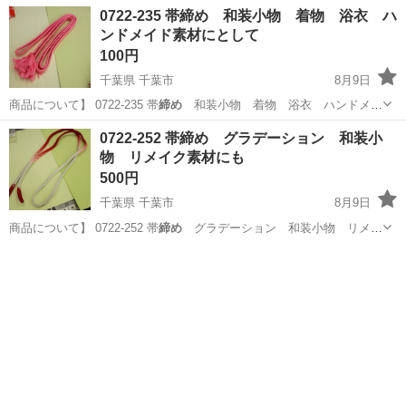
千葉
船橋市
南船橋駅
ベッド
ベット
0722-235 帯締め 和装小物 着物 浴衣 ハ
します。 エレベーター無し， 3階からご自身で運んでくださる方に お
ンドメイド素材にとして
譲り出来ればと思い...
100円
千葉県 千葉市
8月9日
商品について】 0722-235 帯
締め
和装小物 着物 浴衣 ハンドメイ
ド素…
千葉
千葉市
着物
和装小物
0722-252 帯締め グラデーション 和装小
物 リメイク素材にも
500円
千葉県 千葉市
8月9日
商品について】 0722-252 帯
締め
グラデーション 和装小物 リメイ
ク素…
千葉
千葉市
着物
和装小物