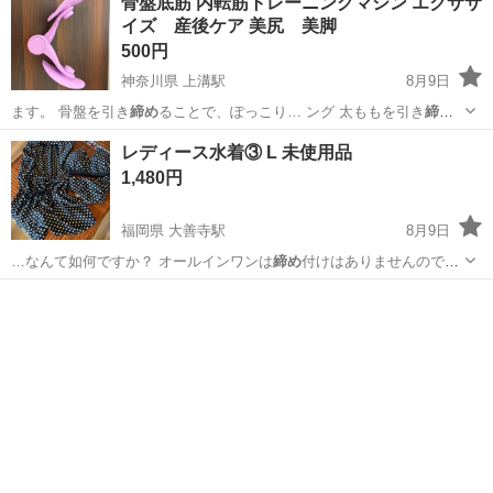
骨盤底筋 内転筋トレーニングマシン エクササ
イズ 産後ケア 美尻 美脚
500円
神奈川県 上溝駅
8月9日
ます。 骨盤を引き
締め
ることで、ぽっこり… ング 太ももを引き
締め
たるみをスッキリ解… ンスよく全身を引き
締め
て、女性らしいライ…
神奈川
相模原市
上溝駅
ダイエットグッズ
骨盤底筋
レディース水着③ L 未使用品
1,480円
福岡県 大善寺駅
8月9日
…なんて如何ですか？ オールインワンは
締め
付けはありませんのでゆ
ったりしています…
福岡
久留米市
大善寺駅
その他
水着