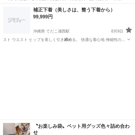
日128日★クリーンルーム内作業★マイカー通勤OK＆無料駐車場あり
茨城
常陸大宮市
静駅
その他
補正下着（美しさは、整う下着から）
★就業先食堂利用可！日払い制度あり！《茨城県常陸大宮市》 人気の
99,999円
工場のお仕事 ◇コネクタ製造工...
沖縄県 てだこ浦西駅
8月9日
スト ウエスト ヒップを美しく引き
締め
る。 快適な着心地 伸縮性の高
い素材…
沖縄
沖縄市
てだこ浦西駅
服/ファッション
水素水
〝お楽しみ袋〟ペット用グッズ色々詰め合わ
せ