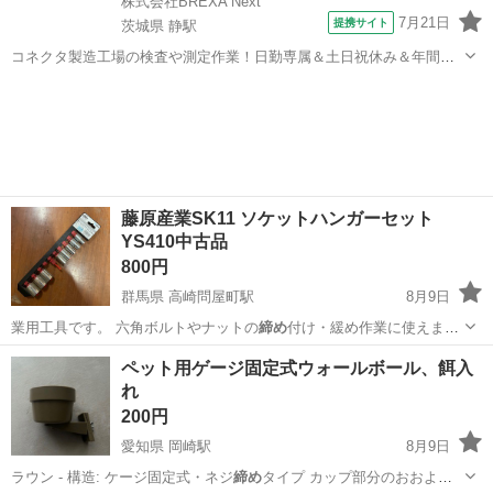
株式会社BREXA Next
7月21日
提携サイト
茨城県 静駅
コネクタ製造工場の検査や測定作業！日勤専属＆土日祝休み＆年間休
日128日★クリーンルーム内作業★マイカー通勤OK＆無料駐車場あり
茨城
常陸大宮市
静駅
その他
★就業先食堂利用可！日払い制度あり！《茨城県常陸大宮市》 人気の
工場のお仕事 ◇コネクタ製造工...
藤原産業SK11 ソケットハンガーセット
YS410中古品
800円
群馬県 高崎問屋町駅
8月9日
業用工具です。 六角ボルトやナットの
締め
付け・緩め作業に使えま
す。 価格は店舗…
群馬
高崎市
高崎問屋町駅
メンテナンス用品
ペット用ゲージ固定式ウォールボール、餌入
れ
200円
愛知県 岡崎駅
8月9日
ラウン - 構造: ケージ固定式・ネジ
締め
タイプ カップ部分のおおよそ