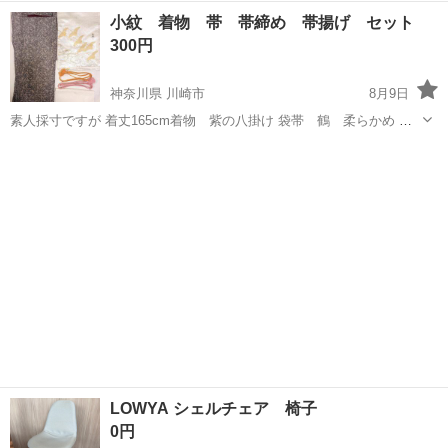
サイズ …
愛知
岡崎市
岡崎駅
その他
小紋 着物 帯 帯締め 帯揚げ セット
300円
神奈川県 川崎市
8月9日
素人採寸ですが 着丈165cm着物 紫の八掛け 袋帯 鶴 柔らかめ 白
の帯揚げ ピンク、オレンジの帯揚げ 身長160センチ中背で少し大きい
神奈川
川崎市
着物
帯揚げ
と感じますが、 調整可能な範囲です。 ご興味あればご連絡ください。
よろしくお願い...
LOWYA シェルチェア 椅子
0円