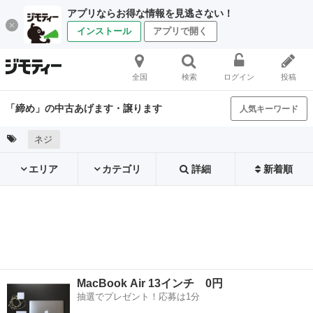
アプリならお得な情報を見逃さない！
インストール
アプリで開く
全国
検索
ログイン
投稿
「締め」の中古あげます・譲ります
人気キーワード
ネジ
エリア
カテゴリ
詳細
新着順
MacBook Air 13インチ 0円
抽選でプレゼント！応募は1分