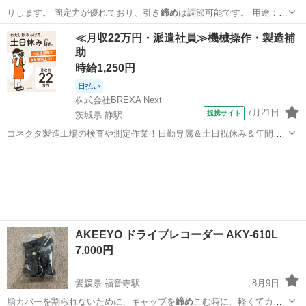
りします。 固定力が優れており、引き
締め
は調節可能です。 用途：足
の固定…
東京
大田区
蒲田駅
その他
≪月収22万円・派遣社員≫機械操作・製造補
助
時給1,250円
日払い
株式会社BREXA Next
7月21日
提携サイト
茨城県 静駅
コネクタ製造工場の検査や測定作業！日勤専属＆土日祝休み＆年間休
日128日★クリーンルーム内作業★マイカー通勤OK＆無料駐車場あり
茨城
常陸大宮市
静駅
その他
★就業先食堂利用可！日払い制度あり！《茨城県常陸大宮市》 人気の
工場のお仕事 ◇コネクタ製造工...
AKEEYO ドライブレコーダー AKY-610L
7,000円
愛媛県 福音寺駅
8月9日
脂カバーを割られないために、キャップを
締め
こむ時に、軽くてカバ