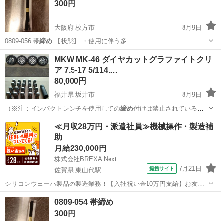
300円
大阪府 枚方市
8月9日
0809-056 帯
締め
【状態】 ・使用に伴う多…
大阪
枚方市
小物
帯締め
MKW MK-46 ダイヤカットグラファイトクリ
ア 7.5-17 5/114.…
80,000円
福井県 坂井市
8月9日
（※注：インパクトレンチを使用しての
締め
付けは禁止されている様
です） ・大型…
福井
坂井市
タイヤ、ホイール
≪月収28万円・派遣社員≫機械操作・製造補
助
月給230,000円
株式会社BREXA Next
7月21日
提携サイト
佐賀県 東山代駅
シリコンウェーハ製品の製造業務！【入社祝い金10万円支給】お友達
やカップルとの応募OK◎年間休日129日＆休出なしでプライベート充
佐賀
伊万里市
東山代駅
その他
0809-054 帯締め
実♪業務はクリーンルームで快適作業◎自社正社員登用制度あり★1食
300円
300円～の格安食堂あり！《佐...