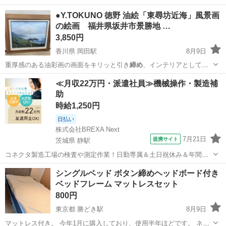
●Y.TOKUNO 徳野 油絵「東尋坊近海」風景画
の絵画 福井県坂井市景勝地 …
3,850円
香川県 岡田駅
8月9日
重厚感のある油彩画の画面をキリッと引き
締め
、インテリアとして飾
った際にも強い存在…
香川
丸亀市
岡田駅
インテリア雑貨/小物
風景画
≪月収22万円・派遣社員≫機械操作・製造補
助
時給1,250円
日払い
株式会社BREXA Next
7月21日
提携サイト
茨城県 静駅
コネクタ製造工場の検査や測定作業！日勤専属＆土日祝休み＆年間休
日128日★クリーンルーム内作業★マイカー通勤OK＆無料駐車場あり
茨城
常陸大宮市
静駅
その他
シングルベッド ボタン締めヘッドボード付き
★就業先食堂利用可！日払い制度あり！《茨城県常陸大宮市》 人気の
ベッドフレーム マットレスセット
工場のお仕事 ◇コネクタ製造工...
800円
東京都 勝どき駅
8月9日
マットレス付き。 今年1月に購入しており、使用半年ほどです。 ネッ