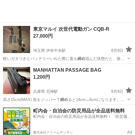
東京マルイ 次世代電動ガン CQB-R
27,000円
埼玉県 伊奈中央駅
8月9日
軽いガタつきとバッテリーいれた際に蓋を
締め
混んだ状態だと、接触
の問題なのか打てな…
埼玉
蓮田市
伊奈中央駅
模型、プラモデル
MANHATTAN PASSAGE BAG
1,200円
兵庫県 厄神駅
8月9日
高さ15cm(MAX) 底をジッパーで
締め
ると14cm→6cmになります。
3w…
兵庫
加古川市
厄神駅
バッグ
町内会・自治会の防災用品が全品送料無料
町内会・自治会の防災用品が全品送料無料！「防災備蓄
用品ドットコム」
Ad
株式会社ドリームデッサン