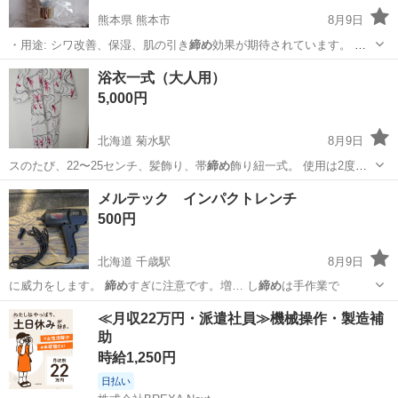
熊本県 熊本市
8月9日
・用途: シワ改善、保湿、肌の引き
締め
効果が期待されています。 通
常購入価…
熊本
熊本市
スキンケア
Aqua
浴衣一式（大人用）
5,000円
北海道 菊水駅
8月9日
スのたび、22〜25センチ、髪飾り、帯
締め
飾り紐一式。 使用は2度し
か使ってませ…
北海道
札幌市
菊水駅
着物
一式
メルテック インパクトレンチ
500円
北海道 千歳駅
8月9日
に威力をします。
締め
すぎに注意です。増… し
締め
は手作業で
北海道
千歳市
千歳駅
メンテナンス用品
≪月収22万円・派遣社員≫機械操作・製造補
助
時給1,250円
日払い