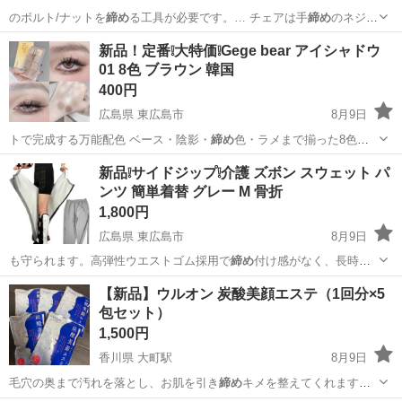
のボルト/ナットを
締め
る工具が必要です。… チェアは手
締め
のネジが
使われてい…
静岡
磐田市
御厨駅
鍵盤楽器、ピアノ
新品！定番❕大特価❕Gege bear アイシャドウ
01 8色 ブラウン 韓国
400円
広島県 東広島市
8月9日
トで完成する万能配色 ベース・陰影・
締め
色・ラメまで揃った8色構
成。 普段使…
広島
東広島市
メイクアップ
新品❕サイドジップ❕介護 ズボン スウェット パ
ンツ 簡単着替 グレー M 骨折
1,800円
広島県 東広島市
8月9日
も守られます。高弾性ウエストゴム採用で
締め
付け感がなく、長時間
のベッド生活でも血…
広島
東広島市
パンツ
【新品】ウルオン 炭酸美顔エステ（1回分×5
包セット）
1,500円
香川県 大町駅
8月9日
毛穴の奥まで汚れを落とし、お肌を引き
締め
キメを整えてくれます。
5つの美肌保湿…