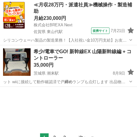
香川
高松市
大町駅
スキンケア
≪月収28万円・派遣社員≫機械操作・製造補
助
月給230,000円
株式会社BREXA Next
7月21日
提携サイト
佐賀県 東山代駅
シリコンウェーハ製品の製造業務！【入社祝い金10万円支給】お友達
やカップルとの応募OK◎年間休日129日＆休出なしでプライベート充
佐賀
伊万里市
東山代駅
その他
希少/電車でGO! 新幹線EX 山陽新幹線編 + コ
実♪業務はクリーンルームで快適作業◎自社正社員登用制度あり★1食
ントローラー
300円～の格安食堂あり！《佐...
35,000円
茨城県 潮来駅
8月9日
ット wiiに接続して動作確認済で戸
締め
ランプも点灯します 出品物は
写真のと…
茨城
潮来市
潮来駅
テレビゲーム
電車でGO