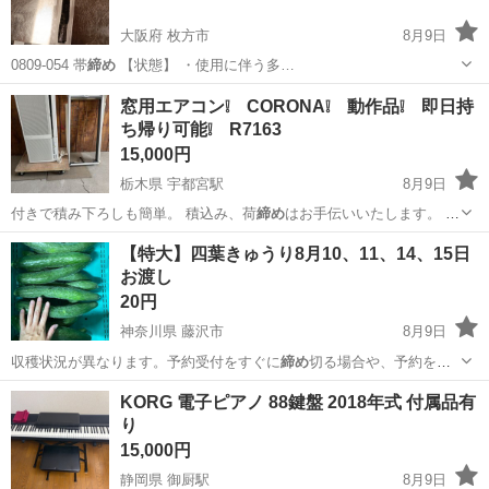
大阪府 枚方市
8月9日
0809-054 帯
締め
【状態】 ・使用に伴う多…
大阪
枚方市
小物
帯締め
窓用エアコン❕ CORONA❕ 動作品❕ 即日持
ち帰り可能❕ R7163
15,000円
栃木県 宇都宮駅
8月9日
付きで積み下ろしも簡単。 積込み、荷
締め
はお手伝いいたします。 配
達(有…
栃木
宇都宮市
宇都宮駅
季節、空調家電
【特大】四葉きゅうり8月10、11、14、15日
お渡し
20円
神奈川県 藤沢市
8月9日
収穫状況が異なります。予約受付をすぐに
締め
切る場合や、予約を確
定しても収穫状況に…
神奈川
藤沢市
食品
KORG 電子ピアノ 88鍵盤 2018年式 付属品有
り
15,000円
静岡県 御厨駅
8月9日