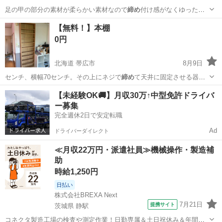
足の甲の部分の素材が柔らかい素材なので
締め
付け感がなくゆったり
楽に履けそうなミュ…
岡山
岡山市
備前西市駅
靴
ツイスト
【無料！】本棚
0円
北海道 帯広市
8月9日
センチ、横幅70センチ。その上にネジで
締め
て天井に固定させる器具
が付いています。…
北海道
帯広市
収納家具
【未経験OK🚚】月収30万↑中型免許ドライバ
ー募集
完全週休2日で安定転職
Ad
ドライバーダイレクト
≪月収22万円・派遣社員≫機械操作・製造補
助
時給1,250円
日払い
株式会社BREXA Next
7月21日
提携サイト
茨城県 静駅
コネクタ製造工場の検査や測定作業！日勤専属＆土日祝休み＆年間休