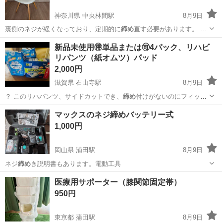
神奈川県 中央林間駅
8月9日
裏側のネジが緩くなっており、定期的に
締め
直す必要があります。 ご
理解いただけ…
神奈川
大和市
中央林間駅
椅子
新品未使用🉐単品または🉑4パック、リハビ
リパンツ（紙オムツ）パッド
2,000円
滋賀県 石山寺駅
8月9日
？ このリハパンツ、サイドカットでき、
締め
付けがないのにフィッテ
ィング良く、とで…
滋賀
大津市
石山寺駅
その他
マックスのネジ締めバッテリー式
1,000円
岡山県 浦田駅
8月9日
ネジ
締め
き説明書もあります。電動工具
岡山
倉敷市
浦田駅
車のパーツ
医療用サポーター（膝関節固定帯）
950円
東京都 蒲田駅
8月9日