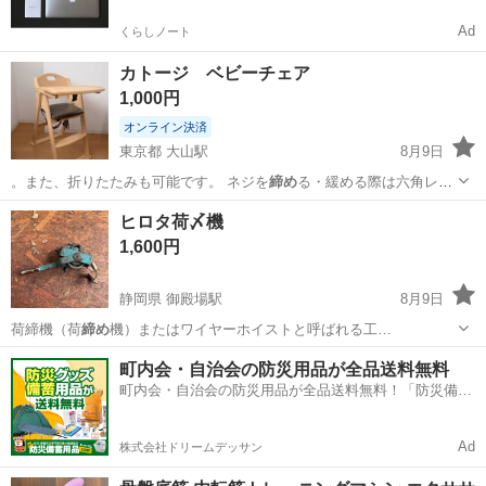
Ad
くらしノート
カトージ ベビーチェア
1,000円
オンライン決済
東京都 大山駅
8月9日
。また、折りたたみも可能です。 ネジを
締め
る・緩める際は六角レン
ジが必要です。ご…
東京
板橋区
大山駅
ベビー用品
カトージ
ヒロタ荷〆機
1,600円
静岡県 御殿場駅
8月9日
荷締機（荷
締め
機）またはワイヤーホイストと呼ばれる工…
静岡
御殿場市
御殿場駅
その他
ヒロタ
町内会・自治会の防災用品が全品送料無料
町内会・自治会の防災用品が全品送料無料！「防災備蓄
用品ドットコム」
Ad
株式会社ドリームデッサン