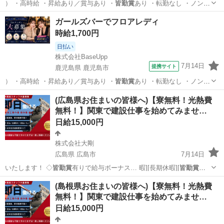
） ・高時給 ・昇給あり／賞与あり ・
皆勤賞
あり ・転勤なし ・ノンア
ルコールOK…
鹿児島
鹿児島市
ホールスタッフ
ガールズバーでフロアレディ
時給1,700円
日払い
株式会社BaseUpp
7月14日
提携サイト
鹿児島県 鹿児島市
） ・高時給 ・昇給あり／賞与あり ・
皆勤賞
あり ・転勤なし ・ノンア
ルコールOK…
鹿児島
鹿児島市
ホールスタッフ
(広島県お住まいの皆様へ)【寮無料！光熱費
無料！】関東で建設仕事を始めてみませ…
日給15,000円
株式会社大剛
広島県 広島市
7月14日
いたします！ ◇
皆勤賞
有りで給与ボーナス… 暇][長期休暇][
皆勤賞
手
当有り][経験者…
広島
広島市
建築
(島根県お住まいの皆様へ)【寮無料！光熱費
無料！】関東で建設仕事を始めてみませ…
日給15,000円