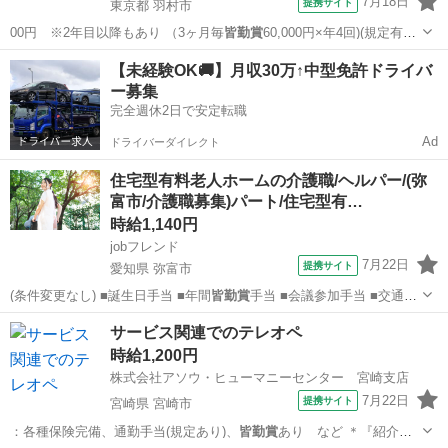
7月18日
提携サイト
東京都 羽村市
00円 ※2年目以降もあり （3ヶ月毎
皆勤賞
60,000円×年4回)(規定有）
・…
東京
羽村市
その他
【未経験OK🚚】月収30万↑中型免許ドライバ
ー募集
完全週休2日で安定転職
Ad
ドライバーダイレクト
住宅型有料老人ホームの介護職/ヘルパー/(弥
富市/介護職募集)パート/住宅型有…
時給1,140円
jobフレンド
7月22日
提携サイト
愛知県 弥富市
(条件変更なし) ■誕生日手当 ■年間
皆勤賞
手当 ■会議参加手当 ■交通支
給(上限…
愛知
弥富市
介護
サービス関連でのテレオペ
時給1,200円
株式会社アソウ・ヒューマニーセンター 宮崎支店
7月22日
提携サイト
宮崎県 宮崎市
：各種保険完備、通勤手当(規定あり)、
皆勤賞
あり など ＊『紹介予