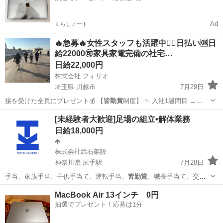
Ad
くらしノート
🔥急募🔥女性スタッフも活躍中🙆‍♀️日払い🆗日
給22000🉑家具家電完備の社宅…
日給22,000円
株式会社 フォリオ
埼玉県 川越市
7月29日
接を受けた全員にプレゼント💰 【
皆勤賞
制度】 ✨ 入社1週間目 →
2,0…
埼玉
川越市
建築
スタッフ
[未経験者大歓迎]足場の組立•解体業務
日給18,000円
株式会社武石架設
神奈川県 尻手駅
7月28日
手当、家族手当、子供手当て、運転手当、
皆勤賞
、職長手当て、交通
費全額支給、作業着支…
神奈川
川崎市
尻手駅
鳶職
足場
MacBook Air 13インチ 0円
抽選でプレゼント！応募は1分