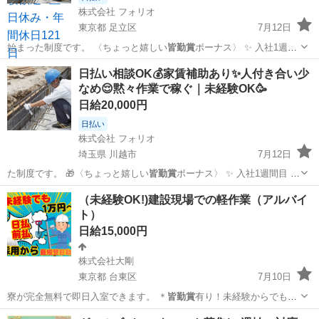
株式会社 フォリオ
東京都 足立区
7月12日
始まった制度です。 〈ちょっと嬉しい
皆勤賞
ボーナス〉 ✨ 入社1週間
目 → 2…
東京
足立区
その他
スタッフ
日払い相談OK💰家賃補助あり✨人付き合い少
なめ😌黙々作業で稼ぐ｜未経験OK🥳
日給20,000円
日払い
株式会社 フォリオ
埼玉県 川越市
7月12日
た制度です。 🎁〈ちょっと嬉しい
皆勤賞
ボーナス〉 ✨ 入社1週間目 →
2…
埼玉
川越市
建築
社長
（未経験OK!)建設現場での軽作業（アルバイ
ト）
日給15,000円
株式会社大剛
東京都 台東区
7月10日
寮が完全無料で即日入室できます。 ＊
皆勤賞
有り！未経験からでも働
きやすい環境です…
東京
台東区
軽作業
大型