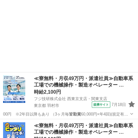
≪寮無料・月収49万円・派遣社員≫自動車系
工場での機械操作・製造オペレーター …
時給2,100円
フジ技研株式会社 西東京支店・関東支店
7月18日
提携サイト
東京都 羽村市
00円 ※2年目以降もあり （3ヶ月毎
皆勤賞
60,000円×年4回)(規定有）
・…
東京
羽村市
その他
≪寮無料・月収49万円・派遣社員≫自動車系
工場での機械操作・製造オペレーター …