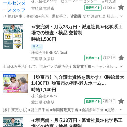
株式会社アソウ・ヒューマニーセンター 宮崎支店
7月22日
提携サイト
宮崎県 宮崎市
り 福利厚生：各種保険完備、通勤手当、
皆勤賞
など 派遣社員 社会保
険あり…
宮崎
宮崎市
電話対応
≪寮完備・月収33万円・派遣社員≫化学系工
場での検査・検品 交替制
時給1,500円
日払い
株式会社BREXA Next
7月21日
提携サイト
三重県 久居駅
土日休みを活用して、同級生との飲み会も
皆勤賞
を狙っちゃいましょ
う！
三重
津市
久居駅
その他
【弥富市】＼介護士資格を活かす♪《時給最大
1,430円》弥富市の有料老人ホーム…
時給1,140円
株式会社アルバ
7月21日
提携サイト
愛知県 弥富駅
(条件変更なし) ■誕生日手当 ■年間
皆勤賞
手当 ■会議参加手当 ■交通支
給(上限…
愛知
弥富市
弥富駅
介護
≪寮完備・月収33万円・派遣社員≫化学系工
場での検査・検品 交替制