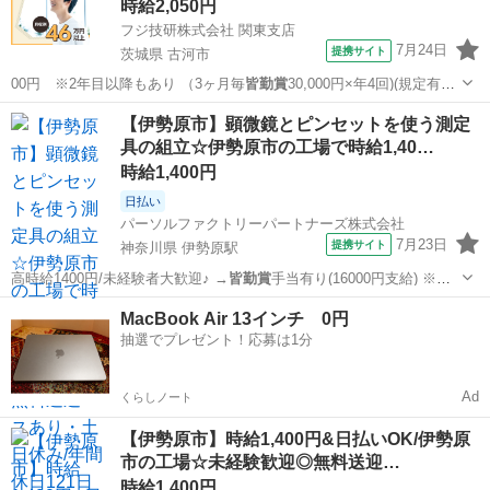
時給2,050円
フジ技研株式会社 関東支店
7月24日
提携サイト
茨城県 古河市
00円 ※2年目以降もあり （3ヶ月毎
皆勤賞
30,000円×年4回)(規定有）
・…
茨城
古河市
その他
【伊勢原市】顕微鏡とピンセットを使う測定
具の組立☆伊勢原市の工場で時給1,40…
時給1,400円
日払い
パーソルファクトリーパートナーズ株式会社
7月23日
提携サイト
神奈川県 伊勢原駅
高時給1400円/未経験者大歓迎♪ →
皆勤賞
手当有り(16000円支給) ※条
件有…
神奈川
伊勢原市
伊勢原駅
工場
MacBook Air 13インチ 0円
抽選でプレゼント！応募は1分
Ad
くらしノート
【伊勢原市】時給1,400円&日払いOK/伊勢原
市の工場☆未経験歓迎◎無料送迎…
時給1,400円