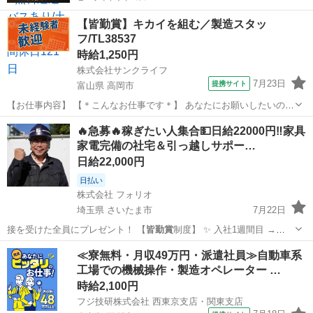
【皆勤賞】キカイを組む／製造スタッ
フ/TL38537
時給1,250円
株式会社サンクライフ
7月23日
提携サイト
富山県 高岡市
【お仕事内容】 【＊こんなお仕事です＊】 あなたにお願いしたいの
は、 「装置の組立」です。 （1）手順書を見ながら装置を組み立てま
富山
高岡市
仕分け
🔥急募🔥稼ぎたい人集合💵日給22000円‼️家具
す。 （2）ドライバーなどの工具を使います。 （3）チームで協力して
家電完備の社宅＆引っ越しサポー…
組み付けます。 【＊...
日給22,000円
日払い
株式会社 フォリオ
埼玉県 さいたま市
7月22日
接を受けた全員にプレゼント！ 【
皆勤賞
制度】 ✨ 入社1週間目 →
2,0…
埼玉
さいたま市
その他
社長
≪寮無料・月収49万円・派遣社員≫自動車系
工場での機械操作・製造オペレーター …
時給2,100円
フジ技研株式会社 西東京支店・関東支店