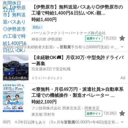
プセレクション」でのホストのお仕事です。 お客様と会話しながらお
正社員 / アルバイト・パート
【伊勢原市】無料送迎バスあり◎伊勢原市の
酒を提供して楽しんでもらうお仕事になります。 給 与 日給10,000
工場で時給1,400円&日払いOK♪顕…
円〜15,00...
時給1,400円
日払い
パーソルファクトリーパートナーズ株式会社
7月23日
提携サイト
神奈川県 伊勢原駅
高時給1400円/未経験者大歓迎♪ →
皆勤賞
手当有り(16000円支給) ※条
件有…
神奈川
伊勢原市
伊勢原駅
工場
【未経験OK🚚】月収30万↑中型免許ドライバ
ー募集
完全週休2日で安定転職
Ad
ドライバーダイレクト
≪寮無料・月収49万円・派遣社員≫自動車系
工場での機械操作・製造オペレーター …
時給2,100円
フジ技研株式会社 西東京支店・関東支店
7月18日
提携サイト
東京都 羽村市
00円 ※2年目以降もあり （3ヶ月毎
皆勤賞
60,000円×年4回)(規定有）
・…