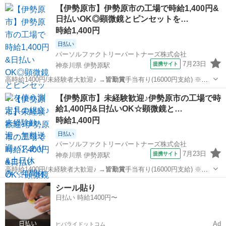
東京
羽村市
その他
【伊勢原市】伊勢原市の工場で時給1,400円&
日払いOK◎顕微鏡とピンセットを…
時給1,400円
日払い
パーソルファクトリーパートナーズ株式会社
7月23日
提携サイト
神奈川県 伊勢原駅
高時給1400円/未経験者大歓迎♪ →
皆勤賞
手当有り(16000円支給) ※条
件有…
神奈川
伊勢原市
伊勢原駅
工場
【伊勢原市】未経験歓迎♪伊勢原市の工場で時
給1,400円&日払いOK☆顕微鏡と…
時給1,400円
日払い
パーソルファクトリーパートナーズ株式会社
7月23日
提携サイト
神奈川県 伊勢原駅
高時給1400円/未経験者大歓迎♪ →
皆勤賞
手当有り(16000円支給) ※条
件有…
神奈川
伊勢原市
伊勢原駅
工場
シール貼り
日払い 時給1400円〜
Ad
ヒバライドットコム