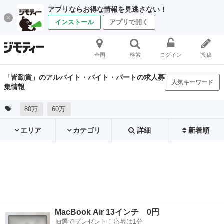
アプリならお得な情報を見逃さない！
インストール
アプリで開く
全国
検索
ログイン
投稿
「皆勤賞」のアルバイト・バイト・パートの求人募
人気キーワード
集情報
80万
60万
エリア
カテゴリ
詳細
新着順
MacBook Air 13インチ 0円
抽選でプレゼント！応募は1分