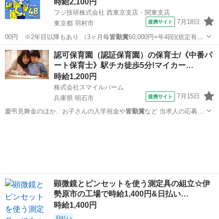
時給2,100円
フジ技研株式会社 西東京支店・関東支店
7月18日
提携サイト
東京都 羽村市
00円 ※2年目以降もあり （3ヶ月毎
皆勤賞
60,000円×年4回)(規定有）
・…
東京
羽村市
その他
認可保育園（認証保育園）の保育士/《中番パ
ート保育士》駅チカ徒歩5分!マイカー…
時給1,200円
株式会社スマイルパーム
7月15日
提携サイト
兵庫県 明石市
慶弔見舞金のほか、お子さんの入学祝金や
皆勤賞
など 当求人の応募に
は保育士の資格が…
兵庫
明石市
保育士
顕微鏡とピンセットを使う測定具の組立☆伊
勢原市の工場で時給1,400円&日払い…
時給1,400円
日払い