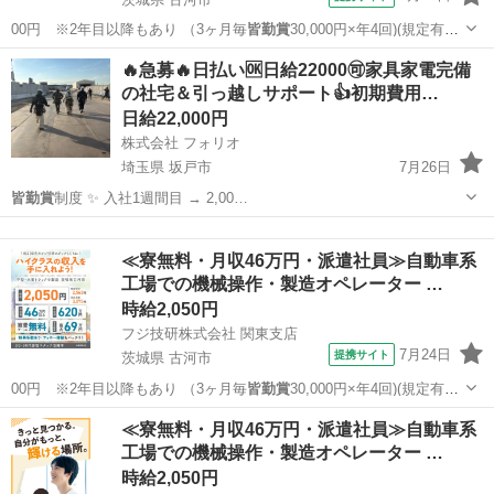
00円 ※2年目以降もあり （3ヶ月毎
皆勤賞
30,000円×年4回)(規定有）
・…
茨城
古河市
その他
🔥急募🔥日払い🆗日給22000🉑家具家電完備
の社宅＆引っ越しサポート👍初期費用…
日給22,000円
株式会社 フォリオ
埼玉県 坂戸市
7月26日
皆勤賞
制度 ✨ 入社1週間目 → 2,00…
埼玉
坂戸市
建築
社長
≪寮無料・月収46万円・派遣社員≫自動車系
工場での機械操作・製造オペレーター …
時給2,050円
フジ技研株式会社 関東支店
7月24日
提携サイト
茨城県 古河市
00円 ※2年目以降もあり （3ヶ月毎
皆勤賞
30,000円×年4回)(規定有）
・…
茨城
古河市
その他
≪寮無料・月収46万円・派遣社員≫自動車系
工場での機械操作・製造オペレーター …
時給2,050円