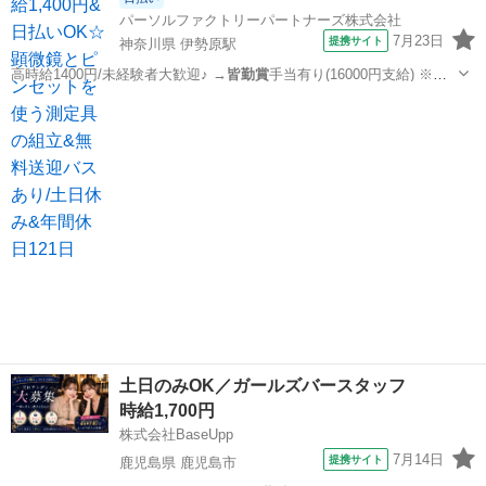
パーソルファクトリーパートナーズ株式会社
7月23日
提携サイト
神奈川県 伊勢原駅
高時給1400円/未経験者大歓迎♪ →
皆勤賞
手当有り(16000円支給) ※条
件有…
神奈川
伊勢原駅
その他
土日のみOK／ガールズバースタッフ
時給1,700円
株式会社BaseUpp
7月14日
提携サイト
鹿児島県 鹿児島市