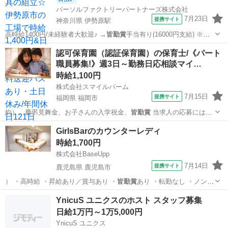
パーソルファクトリーパートナーズ株式会社
7月23日
提携サイト
神奈川県 伊勢原駅
高時給1400円/未経験者大歓迎♪ →
皆勤賞
手当有り(16000円支給) ※条
件有…
神奈川
伊勢原駅
その他
認可保育園（認証保育園）の保育士/《パート
職員募集!》週3日～勤務日応相談マイ…
時給1,100円
株式会社スマイルパーム
7月15日
提携サイト
福岡県 福岡市
約）、慶弔見舞金、お子さんの入学祝金、
皆勤賞
当求人の応募には保
育士の資格が必須…
福岡
福岡市
保育士
GirlsBarのカウンターレディ
時給1,700円
株式会社BaseUpp
7月14日
提携サイト
鹿児島県 鹿児島市
） ・高時給 ・昇給あり／賞与あり ・
皆勤賞
あり ・転勤なし ・ノンア
ルコールOK…
鹿児島
鹿児島市
ホールスタッフ
YnicuS ユニクスのホスト スタッフ募集
日給1万円～1万5,000円
YnicuS ユニクス