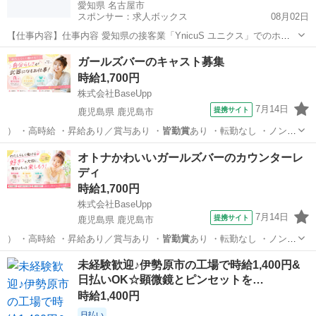
愛知県 名古屋市
スポンサー：求人ボックス
08月02日
【仕事内容】仕事内容 愛知県の接客業「YnicuS ユニクス」でのホス
トのお仕事です。 お客様と会話しながらお酒を提供して楽しんでもら
正社員 / アルバイト・パート
ガールズバーのキャスト募集
うお仕事になります。 給 与 日給10,000円～15,000円+売上バック(小
時給1,700円
計50～最大10...
株式会社BaseUpp
7月14日
提携サイト
鹿児島県 鹿児島市
） ・高時給 ・昇給あり／賞与あり ・
皆勤賞
あり ・転勤なし ・ノンア
ルコールOK…
鹿児島
鹿児島市
ホールスタッフ
オトナかわいいガールズバーのカウンターレ
ディ
時給1,700円
株式会社BaseUpp
7月14日
提携サイト
鹿児島県 鹿児島市
） ・高時給 ・昇給あり／賞与あり ・
皆勤賞
あり ・転勤なし ・ノンア
ルコールOK…
鹿児島
鹿児島市
ホールスタッフ
未経験歓迎♪伊勢原市の工場で時給1,400円&
日払いOK☆顕微鏡とピンセットを…
時給1,400円
日払い