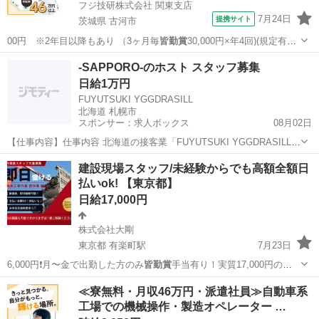
フジ技研株式会社 関東支店
7月24日
提携サイト
茨城県 古河市
00円 ※2年目以降もあり （3ヶ月毎
皆勤賞
30,000円×年4回)(規定有）
・…
茨城
古河市
その他
-SAPPORO-のホスト スタッフ募集
日給1万円
FUYUTSUKI YGGDRASILL
北海道 札幌市
スポンサー：求人ボックス
08月02日
【仕事内容】仕事内容 北海道の接客業「FUYUTSUKI YGGDRASILL
SAPPORO-」でのホストのお仕事です。 お客様と会話しながらお酒を
正社員 / アルバイト・パート
建設現場スタッフ/未経験からでも高額全額日
提供して楽しんでもらうお仕事になります。 給 与 日給最低保障10000
払いok! 【東京都】
円 +総...
日給17,000円
株式会社大剛
東京都 有楽町駅
7月23日
6,000円❗️月〜金で出勤した方のみ
皆勤賞
手当有り！実質17,000円の給
与が受…
東京
千代田区
有楽町駅
建築
スタッフ
≪寮無料・月収46万円・派遣社員≫自動車系
工場での機械操作・製造オペレーター …