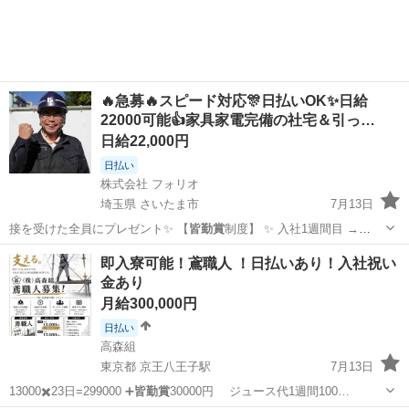
🔥急募🔥スピード対応🎊日払いOK✨日給
22000可能👍家具家電完備の社宅＆引っ…
日給22,000円
日払い
株式会社 フォリオ
埼玉県 さいたま市
7月13日
接を受けた全員にプレゼント✨ 【
皆勤賞
制度】 ✨ 入社1週間目 →
2,0…
埼玉
さいたま市
その他
社長
即入寮可能！鳶職人 ！日払いあり！入社祝い
金あり
月給300,000円
日払い
高森組
東京都 京王八王子駅
7月13日
13000✖️23日=299000 ➕
皆勤賞
30000円 ジュース代1週間100…