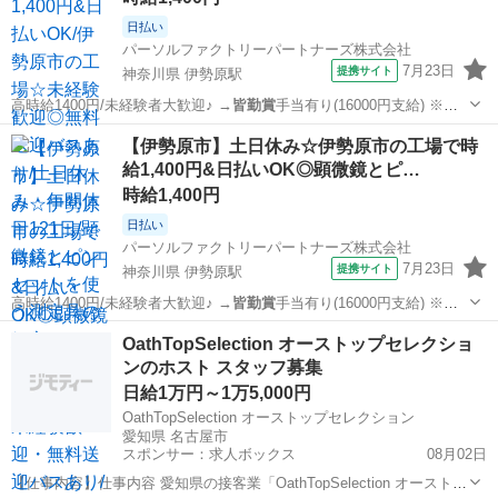
日払い
パーソルファクトリーパートナーズ株式会社
7月23日
提携サイト
神奈川県 伊勢原駅
高時給1400円/未経験者大歓迎♪ →
皆勤賞
手当有り(16000円支給) ※条
件有…
神奈川
伊勢原市
伊勢原駅
工場
【伊勢原市】土日休み☆伊勢原市の工場で時
給1,400円&日払いOK◎顕微鏡とピ…
時給1,400円
日払い
パーソルファクトリーパートナーズ株式会社
7月23日
提携サイト
神奈川県 伊勢原駅
高時給1400円/未経験者大歓迎♪ →
皆勤賞
手当有り(16000円支給) ※条
件有…
神奈川
伊勢原市
伊勢原駅
工場
OathTopSelection オーストップセレクショ
ンのホスト スタッフ募集
日給1万円～1万5,000円
OathTopSelection オーストップセレクション
愛知県 名古屋市
スポンサー：求人ボックス
08月02日
【仕事内容】仕事内容 愛知県の接客業「OathTopSelection オーストッ