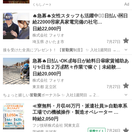
Ad
くらしノート
🔥急募🔥女性スタッフも活躍中🙆‍♀️日払い🆗日
給22000🉑家具家電完備の社宅…
日給22,000円
株式会社 フォリオ
埼玉県 さいたま市
7月27日
接を受けた全員にプレゼント！ 【
皆勤賞
制度】 ✨ 入社1週間目 →
2,0…
埼玉
さいたま市
鳶職
スタッフ
急募🔥日払いOK💰毎日が給料日🤩家賃補助あ
り✨日当２万💰黙々作業で稼ぐ｜未経験…
日給20,000円
株式会社 フォリオ
東京都 足立区
7月27日
ちょっと嬉しい
皆勤賞
ボーナス🥳 ✨ 入社1週間目 → 2…
東京
足立区
建築
給料日
≪寮無料・月収46万円・派遣社員≫自動車系
工場での機械操作・製造オペレーター …
時給2,050円
フジ技研株式会社 関東支店
7月24日
提携サイト
茨城県 古河市