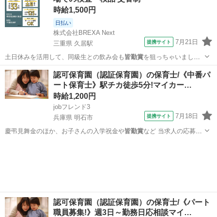
時給1,500円
日払い
株式会社BREXA Next
7月21日
提携サイト
三重県 久居駅
土日休みを活用して、同級生との飲み会も
皆勤賞
を狙っちゃいましょ
う！
三重
津市
久居駅
その他
認可保育園（認証保育園）の保育士/《中番パ
ート保育士》駅チカ徒歩5分!マイカー…
時給1,200円
jobフレンド3
7月18日
提携サイト
兵庫県 明石市
慶弔見舞金のほか、お子さんの入学祝金や
皆勤賞
など 当求人の応募に
は保育士の資格が…
兵庫
明石市
保育士
認可保育園（認証保育園）の保育士/《パート
職員募集!》週3日～勤務日応相談マイ…