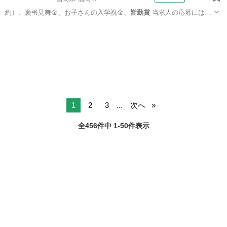
約）、慶弔見舞金、お子さんの入学祝金、
皆勤賞
当求人の応募には保
育士の資格が必須…
福岡
福岡市
保育士
1
2
3
...
次へ
全456件中 1-50件表示