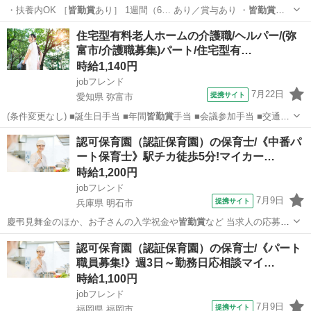
・扶養内OK ［
皆勤賞
あり］ 1週間（6… あり／賞与あり ・
皆勤賞
あ
り ・転勤なし … あり／賞与あり ・
皆勤賞
あり ・転勤なし …
鹿児島
鹿児島市
その他
住宅型有料老人ホームの介護職/ヘルパー/(弥
富市/介護職募集)パート/住宅型有…
時給1,140円
jobフレンド
7月22日
提携サイト
愛知県 弥富市
(条件変更なし) ■誕生日手当 ■年間
皆勤賞
手当 ■会議参加手当 ■交通支
給(上限…
愛知
弥富市
介護
認可保育園（認証保育園）の保育士/《中番パ
ート保育士》駅チカ徒歩5分!マイカー…
時給1,200円
jobフレンド
7月9日
提携サイト
兵庫県 明石市
慶弔見舞金のほか、お子さんの入学祝金や
皆勤賞
など 当求人の応募に
は保育士の資格が…
兵庫
明石市
保育士
認可保育園（認証保育園）の保育士/《パート
職員募集!》週3日～勤務日応相談マイ…
時給1,100円
jobフレンド
7月9日
提携サイト
福岡県 福岡市