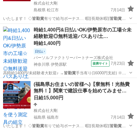
株式会社大剛
島根県 松江市
7月14日
いたします！ ◇
皆勤賞
有りで給与ボーナス… 暇][長期休暇][
皆勤賞
手
当有り][経験者…
島根
松江市
建築
無料
時給1,400円&日払いOK/伊勢原市の工場☆未
経験歓迎◎無料送迎バスあり/土…
時給1,400円
日払い
パーソルファクトリーパートナーズ株式会社
7月23日
提携サイト
神奈川県 伊勢原駅
高時給1400円/未経験者大歓迎♪ →
皆勤賞
手当有り(16000円支給) ※条
件有…
神奈川
伊勢原駅
その他
(福島県お住まいの皆様へ)【寮無料！光熱費
無料！】関東で建設仕事を始めてみませ…
日給15,000円
株式会社大剛
福島県 福島市
7月14日
いたします！ ◇
皆勤賞
有りで給与ボーナス… 暇][長期休暇][
皆勤賞
手
当有り][経験者…
福島
福島市
建築
無料