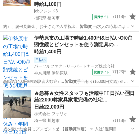
時給1,100円
jobフレンド3
7月18日
提携サイト
福岡県 福岡市
約）、慶弔見舞金、お子さんの入学祝金、
皆勤賞
当求人の応募には保
育士の資格が必須…
福岡
福岡市
保育士
伊勢原市の工場で時給1,400円&日払いOK◎
顕微鏡とピンセットを使う測定具の…
時給1,400円
日払い
パーソルファクトリーパートナーズ株式会社
7月23日
提携サイト
神奈川県 伊勢原駅
高時給1400円/未経験者大歓迎♪ →
皆勤賞
手当有り(16000円支給) ※条
件有…
神奈川
伊勢原駅
その他
🔥急募🔥女性スタッフも活躍中🙆‍♀️日払い🆗日
給22000🉑家具家電完備の社宅…
日給22,000円
株式会社 フォリオ
埼玉県 川越市
7月18日
接を受けた全員にプレゼント💰 【
皆勤賞
制度】 ✨ 入社1週間目 →
2,0…
埼玉
川越市
鳶職
スタッフ