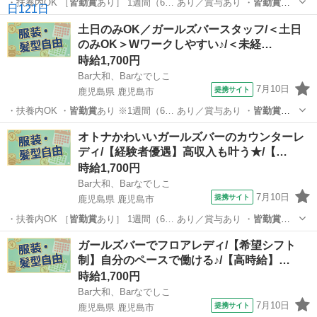
・扶養内OK ［
皆勤賞
あり］ 1週間（6… あり／賞与あり ・
皆勤賞
あ
り ・転勤なし … あり／賞与あり ・
皆勤賞
あり ・転勤なし …
鹿児島
鹿児島市
その他
土日のみOK／ガールズバースタッフ/＜土日
のみOK＞Wワークしやすい♪/＜未経…
時給1,700円
Bar大和、Barなでしこ
7月10日
提携サイト
鹿児島県 鹿児島市
・扶養内OK ・
皆勤賞
あり ※1週間（6… あり／賞与あり ・
皆勤賞
あ
り ・転勤なし … あり／賞与あり ・
皆勤賞
あり ・転勤なし …
鹿児島
鹿児島市
その他
オトナかわいいガールズバーのカウンターレ
ディ/【経験者優遇】高収入も叶う★/【…
時給1,700円
Bar大和、Barなでしこ
7月10日
提携サイト
鹿児島県 鹿児島市
・扶養内OK ［
皆勤賞
あり］ 1週間（6… あり／賞与あり ・
皆勤賞
あ
り ・転勤なし … あり／賞与あり ・
皆勤賞
あり ・転勤なし …
鹿児島
鹿児島市
その他
ガールズバーでフロアレディ/【希望シフト
制】自分のペースで働ける♪/【高時給】…
時給1,700円
Bar大和、Barなでしこ
7月10日
提携サイト
鹿児島県 鹿児島市