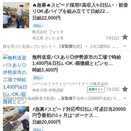
東京
八王子市
京王八王子駅
鳶職
足場
🔥急募🔥スピード採用‼️高収入✨日払い・前借
りOK💰パイプを組み立てて日給22…
日給22,000円
日払い
株式会社 フォリオ
埼玉県 さいたま市
7月12日
接を受けた全員にプレゼント！ 【
皆勤賞
制度】 ✨ 入社1週間目 →
2,0…
埼玉
さいたま市
建築
スタッフ
無料送迎バスあり◎伊勢原市の工場で時給
1,400円&日払いOK♪顕微鏡とピンセ…
時給1,400円
日払い
パーソルファクトリーパートナーズ株式会社
7月23日
提携サイト
神奈川県 伊勢原駅
高時給1400円/未経験者大歓迎♪ →
皆勤賞
手当有り(16000円支給) ※条
件有…
神奈川
伊勢原駅
その他
⚡️急募⚡️スピード対応🫡日払い可💰日当20000
円👌最初の1ヶ月は“ボーナス…
日給20,000円
日払い