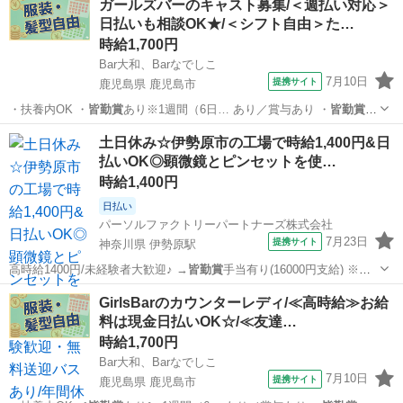
ガールズバーのキャスト募集/＜週払い対応＞
日払いも相談OK★/＜シフト自由＞た…
時給1,700円
Bar大和、Barなでしこ
7月10日
提携サイト
鹿児島県 鹿児島市
・扶養内OK ・
皆勤賞
あり※1週間（6日… あり／賞与あり ・
皆勤賞
あ
り ・転勤なし … あり／賞与あり ・
皆勤賞
あり ・転勤なし …
鹿児島
鹿児島市
その他
土日休み☆伊勢原市の工場で時給1,400円&日
払いOK◎顕微鏡とピンセットを使…
時給1,400円
日払い
パーソルファクトリーパートナーズ株式会社
7月23日
提携サイト
神奈川県 伊勢原駅
高時給1400円/未経験者大歓迎♪ →
皆勤賞
手当有り(16000円支給) ※条
件有…
神奈川
伊勢原駅
その他
GirlsBarのカウンターレディ/≪高時給≫お給
料は現金日払いOK☆/≪友達…
時給1,700円
Bar大和、Barなでしこ
7月10日
提携サイト
鹿児島県 鹿児島市