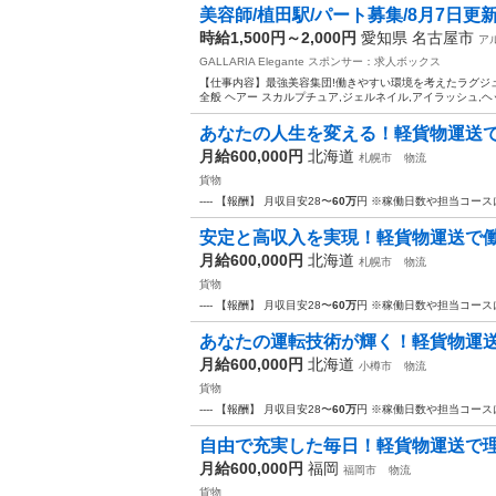
美容師/植田駅/パート募集/8月7日更
時給1,500円～2,000円
愛知県 名古屋市
ア
GALLARIA Elegante
スポンサー：求人ボックス
【仕事内容】最強美容集団!働きやすい環境を考えたラグジュア
全般 ヘアー スカルプチュア,ジェルネイル,アイラッシュ,ヘッ
あなたの⼈⽣を変える！軽貨物運送
月給600,000円
北海道
札幌市
物流
貨物
---- 【報酬】 月収目安28〜
60万
円 ※稼働日数や担当コース
安定と⾼収⼊を実現！軽貨物運送で
月給600,000円
北海道
札幌市
物流
貨物
---- 【報酬】 月収目安28〜
60万
円 ※稼働日数や担当コース
あなたの運転技術が輝く！軽貨物運
月給600,000円
北海道
小樽市
物流
貨物
---- 【報酬】 月収目安28〜
60万
円 ※稼働日数や担当コース
⾃由で充実した毎⽇！軽貨物運送で
月給600,000円
福岡
福岡市
物流
貨物