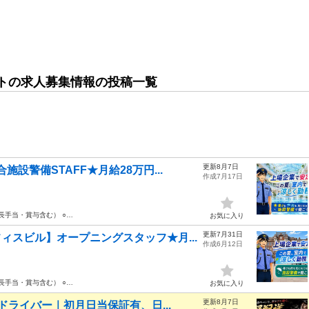
トの求人募集情報の投稿一覧
更新8月7日
設警備STAFF★月給28万円...
作成7月17日
長手当・賞与含む） ○…
お気に入り
更新7月31日
ィスビル】オープニングスタッフ★月...
作成6月12日
長手当・賞与含む） ○…
お気に入り
更新8月7日
ドライバー｜初月日当保証有、日...