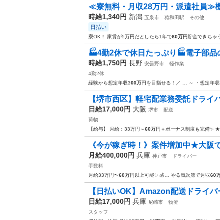
≪寮無料・月収28万円・派遣社員≫
時給1,340円
新潟
五泉市
猿和田駅
その他
日払い
寮OK！ 家賃が5万円だとしたら1年で
60万
円貯金できちゃう♪
🏭4勤2休で休日たっぷり🏭電子部品の
時給1,750円
長野
安曇野市
軽作業
4勤2休
経験から想定年収3
60万
円を目指せる！／ … ～ ・想定年収
【堺市西区】軽宅配業務委託ドライバ
日給17,000円
大阪
堺市
配送
荷物
【給与】 月給：33万円～
60万
円＋ボーナス制度も完備✨ 
《今が稼ぎ時！》案件増加中★大阪
月給400,000円
兵庫
神戸市
ドライバー
手数料
月給33万円〜
60万
円以上可能✨ 💰… やる気次第で月収
60
【日払いOK】Amazon配送ドライバ
日給17,000円
兵庫
尼崎市
物流
スタッフ