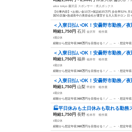
ア
alice tokyo 藤沢店
スポンサー：求人ボックス
【仕事内容】<お祝い金10万>保証給35万円 歩合率52% 月1
国50店舗>急成長中の美容会社が運営する大人気サロン 日々
＜入寮日払いOK！安曇野市勤務／夜勤時
時給1,750円
石川
金沢市
軽作業
4勤2休
経験から想定年収3
60万
円を目指せる！／ … ～ ・想定年収
＜入寮日払いOK！安曇野市勤務／夜勤
時給1,750円
福井
福井市
軽作業
4勤2休
経験から想定年収3
60万
円を目指せる！／ … ～ ・想定年収
＜入寮日払いOK！安曇野市勤務／夜勤時
時給1,750円
山梨
甲府市
軽作業
4勤2休
経験から想定年収3
60万
円を目指せる！／ … ～ ・想定年収
🏭平日休みも土日休みも取れる勤務ス
時給1,750円
長野
松本市
軽作業
4勤2休
経験から想定年収3
60万
円を目指せる！／ … ～ ・想定年収