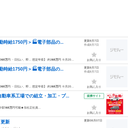
更新8月7日
給1750円＞🏭電子部品の...
作成8月7日
3
60万
円 ・日払い、即… 想定年収】 約3
60万
円 ※月20…
お気に入り
更新8月7日
給1750円＞🏭電子部品の...
作成8月7日
3
60万
円 ・日払い、即… 想定年収】 約3
60万
円 ※月20…
お気に入り
動車系工場での組立・加工・プ...
提携サイト
年収5
60万
円可能★当社正社員…
お気に入り
更新08月07日
日更新