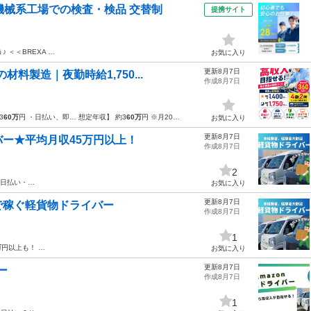
機械系工場での検査・検品 交替制
提携サイト
 ＜＜BREXA …
お気に入り
更新8月7日
材料製造｜夜勤時給1,750...
作成8月7日
3
60万
円 ・日払い、即… 想定年収】 約3
60万
円 ※月20…
お気に入り
更新8月7日
ー★平均月収45万円以上！
作成8月7日
2
★日払い・…
お気に入り
更新8月7日
で稼ぐ軽貨物ドライバー
作成8月7日
1
万
円以上も！ …
お気に入り
更新8月7日
ー
作成8月7日
1