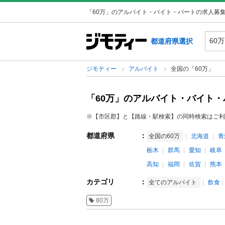
「60万」のアルバイト・バイト・パートの求人募
都道府県選択
ジモティー
アルバイト
全国の「60万」
「60万」のアルバイト・バイト
※【市区郡】と【路線・駅検索】の同時検索はご利
都道府県
：
全国の60万
北海道
青
栃木
群馬
愛知
岐阜
高知
福岡
佐賀
熊本
カテゴリ
：
全てのアルバイト
飲食
80万