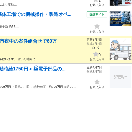
1
により変動…
お気に入り
体工場での機械操作・製造オペ...
提携サイト
張手当 約13,…
お気に入り
更新8月7日
市夜中の案件組合せで60万
作成8月7日
9
多数います。 空いた時間に…
お気に入り
更新8月7日
給1750円＞🏭電子部品の...
作成8月7日
3
60万
円 ・日払い、即… 想定年収】 約3
60万
円 ※月20…
お気に入り