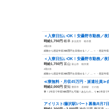
＜入寮日払いOK！安曇野市勤務／夜勤時
時給1,750円
岐阜
多治見市
軽作業
4勤2休
経験から想定年収3
60万
円を目指せる！／ … ～ ・想定年収
＜入寮日払いOK！安曇野市勤務／夜勤時
時給1,750円
富山
富山市
軽作業
4勤2休
経験から想定年収3
60万
円を目指せる！／ … ～ ・想定年収
≪寮無料・月収45万円・派遣社員≫自
時給2,000円
愛知
豊田市
若林駅
その他
事！1年目で年収5
60万
円も可能！あなたの… り★1年目で
アイリスト/藤沢駅/パート募集/8月7
時給1,300円～2,000円
神奈川県 藤沢市