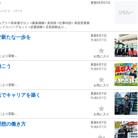
更新08月07日
新
ルバイト・パート
リー高単価サロン <募集職種> 美容師 <仕事内容> 美容室業務
ドスパ,ヘアセット <必要経験> 店長経験あり...
更新8月7日
で新たな⼀歩を
作成8月7日
により変動…
お気に入り
更新8月7日
働こう
作成8月7日
により変動…
お気に入り
更新8月7日
送でキャリアを築く
作成8月7日
により変動…
お気に入り
更新8月7日
理想の働き⽅
作成8月7日