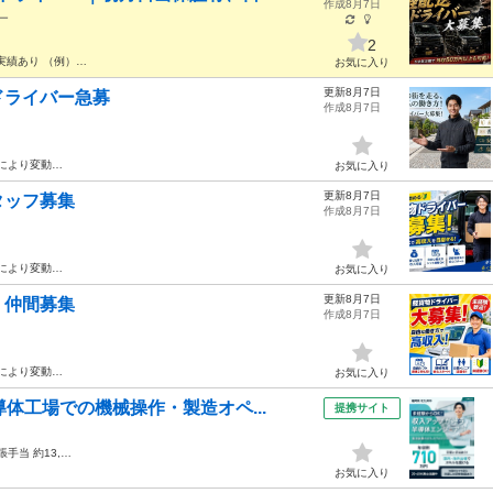
作成8月7日
ー
2
え実績あり （例）…
お気に入り
更新8月7日
ドライバー急募
作成8月7日
により変動…
お気に入り
更新8月7日
タッフ募集
作成8月7日
により変動…
お気に入り
更新8月7日
く仲間募集
作成8月7日
により変動…
お気に入り
体工場での機械操作・製造オペ...
提携サイト
張手当 約13,…
お気に入り