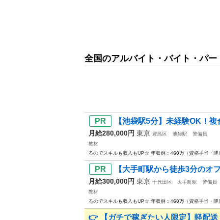
全国のアルバイト・バイト・パー
【池袋駅5分】未経験OK！複合施
月給280,000円
東京
豊島区
池袋駅
警備員
教材
るのでスキルも収入もUP☆ 年収例：4
60万
（資格手当・隊
【大手町駅から徒歩3分のオフ
月給300,000円
東京
千代田区
大手町駅
警備員
教材
るのでスキルも収入もUP☆ 年収例：4
60万
（資格手当・隊
👉 【ガチで稼ぎたい人限定】軽配送