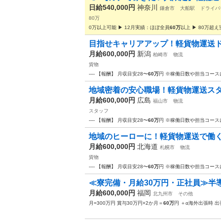
日給540,000円
神奈川
鎌倉市
大船駅
ドライバ
80万
0万以上可能 ▶ 12月実績：ほぼ全員
60万
以上 ▶ 80万超
⽬指せキャリアアップ！軽貨物運送
月給600,000円
新潟
柏崎市
物流
貨物
---- 【報酬】 月収目安28〜
60万
円 ※稼働日数や担当コース
地域密着の安⼼職場！軽貨物運送ス
月給600,000円
広島
福山市
物流
スタッフ
---- 【報酬】 月収目安28〜
60万
円 ※稼働日数や担当コース
地域のヒーローに！軽貨物運送で働
月給600,000円
北海道
札幌市
物流
貨物
---- 【報酬】 月収目安28〜
60万
円 ※稼働日数や担当コース
≪寮完備・月給30万円・正社員≫半導
月給600,000円
福岡
北九州市
その他
月=300万円 賞与30万円×2か月＝
60万
円 ＋α海外出張時 出