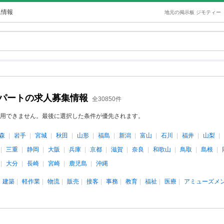
集情報
地元の掲示板 ジモティー
・パートの求人募集情報
全30850件
用できません。最後に選択した条件が優先されます。
森
岩手
宮城
秋田
山形
福島
新潟
富山
石川
福井
山梨
三重
静岡
大阪
兵庫
京都
滋賀
奈良
和歌山
鳥取
島根
大分
長崎
宮崎
鹿児島
沖縄
建築
軽作業
物流
販売
接客
事務
教育
福祉
医療
アミューズメ