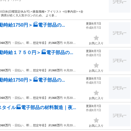
ルバイト・パート
0日休(日曜固定休み可) <募集職種> アイリスト <仕事内容> <全
満席が続く大人気サロンのため、 より多...
更新8月7日
給1750円＞🏭電子部品の...
作成8月7日
3
60万
円 ・日払い、即… 想定年収】 約3
60万
円 ※月20…
お気に入り
更新8月7日
時給１７５０円＞🏭電子部品の...
作成8月7日
3
60万
円 ・日払い、即… 想定年収】 約3
60万
円 ※月20…
お気に入り
更新8月7日
給1750円＞🏭電子部品の...
作成8月7日
3
60万
円 ・日払い、即… 想定年収】 約3
60万
円 ※月20…
お気に入り
更新8月7日
タイル🏭電子部品の材料製造｜夜...
作成8月7日
3
60万
円 ・日払い、即… 想定年収】 約3
60万
円 ※月20…
お気に入り