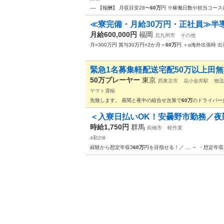
---- 【報酬】 月収目安28〜
60万
円 ※稼働日数や担当コース
≪寮完備・月給30万円・正社員≫半導
月給600,000円
福岡
北九州市
その他
月=300万円 賞与30万円×2か月＝
60万
円 ＋α海外出張時 出
緊急1名募集軽配送宅配50万以上田無
50万プレーヤー
東京
西東京市
花小金井駅
物流
ヤマト運輸
先致します。 昼間と夜中の組合せ次第で
60万
のドライバー
＜入寮日払いOK！安曇野市勤務／夜勤時
時給1,750円
群馬
前橋市
軽作業
4勤2休
経験から想定年収3
60万
円を目指せる！／ … ～ ・想定年収